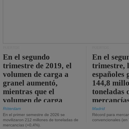
PUERTOS
PUERTOS
En el segundo
En el segu
trimestre de 2019, el
trimestre, 
volumen de carga a
españoles 
granel aumentó,
144,8 mill
mientras que el
toneladas 
volumen de carga
mercancías
general disminuyó.
Róterdam
Madrid
En el primer semestre de 2026 se
Récord para mercan
movilizaron 212 millones de toneladas de
convencionales (en
mercancías (+0,4%).