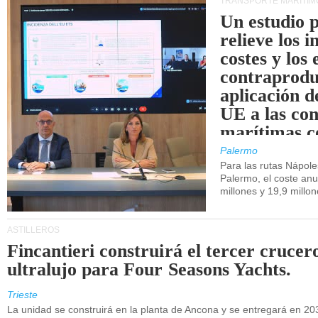
TRANSPORTE MARÍTIM
Un estudio 
relieve los 
costes y los 
contraprodu
aplicación 
UE a las co
marítimas co
de Sicilia.
Palermo
Para las rutas Nápol
Palermo, el coste anu
millones y 19,9 millo
ASTILLEROS
Fincantieri construirá el tercer crucer
ultralujo para Four Seasons Yachts.
Trieste
La unidad se construirá en la planta de Ancona y se entregará en 20