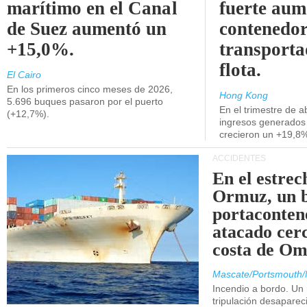
marítimo en el Canal
fuerte aum
de Suez aumentó un
contenedor
+15,0%.
transporta
flota.
El Cairo
En los primeros cinco meses de 2026,
Hong Kong
5.696 buques pasaron por el puerto
En el trimestre de abr
(+12,7%).
ingresos generados 
crecieron un +19,8
ACCIDENTES
En el estrec
Ormuz, un 
portaconten
atacado cerc
costa de Om
Mascate/Portsmouth/
Incendio a bordo. Un
tripulación desaparec