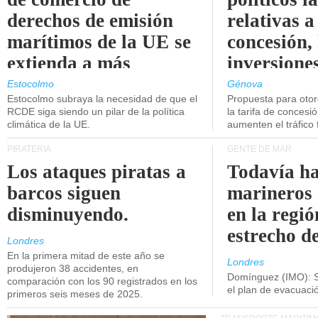
derechos de emisión
relativas a
marítimos de la UE se
concesión, 
extienda a más
inversiones
buques.
intermodal
Estocolmo
Génova
Estocolmo subraya la necesidad de que el
Propuesta para oto
RCDE siga siendo un pilar de la política
la tarifa de concesi
climática de la UE.
aumenten el tráfico f
PIRATERÍA
GENTE DE MAR
Los ataques piratas a
Todavía ha
barcos siguen
marineros
disminuyendo.
en la regió
estrecho d
Londres
En la primera mitad de este año se
Londres
produjeron 38 accidentes, en
Domínguez (IMO): S
comparación con los 90 registrados en los
el plan de evacuac
primeros seis meses de 2025.