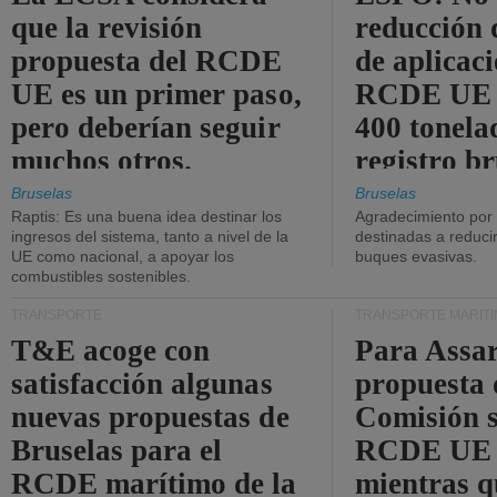
que la revisión
reducción 
propuesta del RCDE
de aplicaci
UE es un primer paso,
RCDE UE d
pero deberían seguir
400 tonela
muchos otros.
registro br
Bruselas
Bruselas
Raptis: Es una buena idea destinar los
Agradecimiento por
ingresos del sistema, tanto a nivel de la
destinadas a reducir
UE como nacional, a apoyar los
buques evasivas.
combustibles sostenibles.
TRANSPORTE
TRANSPORTE MARÍT
T&E acoge con
Para Assar
satisfacción algunas
propuesta 
nuevas propuestas de
Comisión s
Bruselas para el
RCDE UE e
RCDE marítimo de la
mientras q