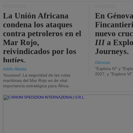
ACCIDENTES
CRUCEROS
La Unión Africana
En Génova
condena los ataques
Fincantieri
contra petroleros en el
nuevo cru
Mar Rojo,
III
a Expl
reivindicados por los
Journeys.
hutíes.
Génova
"Explora IV" y "Expl
Addis Abeba
2027, y "Explora VI
Youssouf: La seguridad de las rutas
marítimas del Mar Rojo es de vital
importancia estratégica para África.