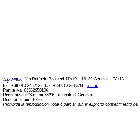
- Via Raffaele Paolucci 17r/19r - 16129 Génova - ITALIA
tel.: +39.010.2462122, fax: +39.010.2516768,
e-mail
Partita iva: 03532950106
Registrazione Stampa 33/96 Tribunale di Genova
Director: Bruno Bellio
Prohibida la reproducción, total o parcial, sin el explicito consentimento del 