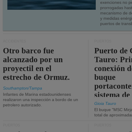
exenciones no p
prorrogadas has
mecanismo de de
y medidas enérgi
puertos de trans
ACCIDENTES
PUERTOS
Otro barco fue
Puerto de 
alcanzado por un
Tauro: Pr
proyectil en el
conexión d
estrecho de Ormuz.
buque
portaconte
Southampton/Tampa
sistema de
Infantes de Marina estadounidenses
realizaron una inspección a bordo de un
la red eléc
Gioia Tauro
petrolero autorizado.
El buque "MSC Mirja
total de aproximad
PUERTOS
PUERTOS