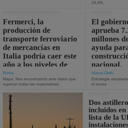
24,9%.
TRANSPORTE POR FERROCARRIL
ASTILLEROS
Fermerci, la
El gobiern
producción de
aprueba 7
transporte ferroviario
millones d
de mercancías en
ayuda para
Italia podría caer este
construcci
año a los niveles de
nacional.
2015.
Roma
Nueva Delhi
Mapa: Nos encontramos ante datos que
Estrategia adoptada 
superan todas las expectativas.
el sector.
ASTILLEROS
Dos astillero
incluidos en
lista de la 
instalacione