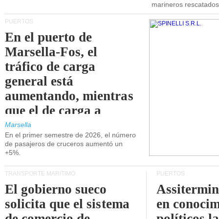
marineros rescatados
PUERTOS
En el puerto de
Marsella-Fos, el
tráfico de carga
general está
aumentando, mientras
que el de carga a
granel está
Marsella
En el primer semestre de 2026, el número
disminuyendo.
de pasajeros de cruceros aumentó un
+5%.
TRANSPORTE MARÍTIMO
PUERTOS
El gobierno sueco
Assitermin
solicita que el sistema
en conocim
de comercio de
políticos l