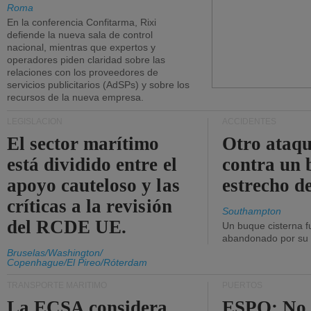
Roma
En la conferencia Confitarma, Rixi
defiende la nueva sala de control
nacional, mientras que expertos y
operadores piden claridad sobre las
relaciones con los proveedores de
servicios publicitarios (AdSPs) y sobre los
recursos de la nueva empresa.
LEGISLACIÓN
ACCIDENTES
El sector marítimo
Otro ataq
está dividido entre el
contra un 
apoyo cauteloso y las
estrecho d
críticas a la revisión
Southampton
del RCDE UE.
Un buque cisterna f
abandonado por su t
Bruselas/Washington/
Copenhague/El Pireo/Róterdam
TRANSPORTE MARÍTIMO
PUERTOS
La ECSA considera
ESPO: No 