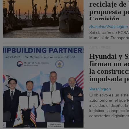
reciclaje de
propuesta p
Comisión.
Bruselas/Washington
Satisfacción de ECSA
Mundial de Transport
ASTILLEROS
Hyundai y 
firman un a
la construcc
impulsada p
Washington
El objetivo es un sist
autónomo en el que t
incluidos el diseño, la
logística, la inspecci
conectados digitalme