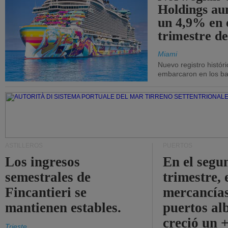
Holdings a
un 4,9% en 
trimestre de
Miami
Nuevo registro histór
embarcaron en los bar
ASTILLEROS
PUERTOS
Los ingresos
En el segu
semestrales de
trimestre, 
Fincantieri se
mercancías
mantienen estables.
puertos al
creció un 
Trieste