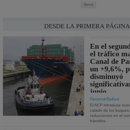
Send
DESDE LA PRIMERA PÁGIN
TRANSPORTE MARÍTIM
En el segund
el tráfico m
Canal de Pa
un +9,6%, p
disminuyó
significativ
junio.
Panamá/Balboa
El ACP introduce nuev
calado de los buques
reducciones en el nú
tránsitos.