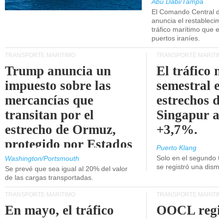
Abu Dabi/Tampa
El Comando Central 
anuncia el restableci
tráfico marítimo que e
puertos iraníes.
TRANSPORTE MARÍTIMO
TRANSPORTE MARÍT
Trump anuncia un
El tráfico
impuesto sobre las
semestral e
mercancías que
estrechos 
transitan por el
Singapur 
estrecho de Ormuz,
+3,7%.
protegido por Estados
Puerto Klang
Unidos.
Solo en el segundo 
Washington/Portsmouth
se registró una dism
Se prevé que sea igual al 20% del valor
de las cargas transportadas.
TRANSPORTE MARÍTIMO
TRANSPORTE MARÍT
En mayo, el tráfico
OOCL regi