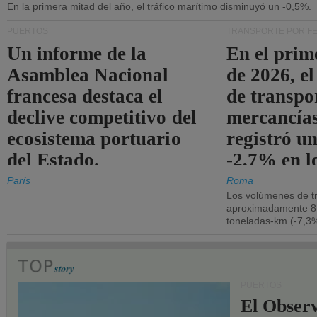
En la primera mitad del año, el tráfico marítimo disminuyó un -0,5%.
PUERTOS
TRANSPORTE POR F
Un informe de la
En el prim
Asamblea Nacional
de 2026, e
francesa destaca el
de transpo
declive competitivo del
mercancía
ecosistema portuario
registró un
del Estado.
-2,7% en l
operativos
París
Roma
Los volúmenes de tr
aproximadamente 8.
toneladas-km (-7,3%
PUERTOS
El Observ