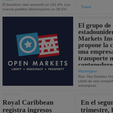
El beneficio neto aumentó un 191,4%. Los
Tirana
nuevos pedidos disminuyeron un 58,5%.
TRANSPORTE MARÍTIM
El grupo de
estadounide
Markets Ins
propone la 
una empresa
transporte 
contenedore
Washington
Rao: Hoy Estados Un
cártel de seis compañ
extranjeras.
CRUCEROS
TRANSPORTE MARÍT
Royal Caribbean
En el segu
registra ingresos
trimestre, 