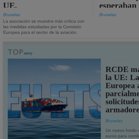
UE.
esperaban
más audac
Bruselas
Bruselas
La asociación se muestra más crítica con
las medidas estudiadas por la Comisión
Europea para el sector de la aviación.
TRANSPORTE
RCDE ma
la UE: L
Europea 
parcialme
solicitude
armadore
Bruselas
Un nuevo fondo 
euros para combu