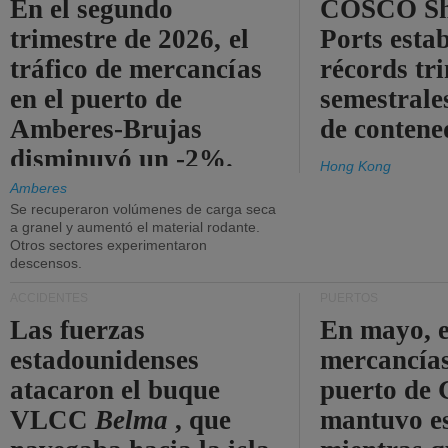
En el segundo
COSCO Sh
trimestre de 2026, el
Ports esta
tráfico de mercancías
récords tr
en el puerto de
semestrales
Amberes-Brujas
de contene
disminuyó un -2%.
Hong Kong
Amberes
Se recuperaron volúmenes de carga seca
a granel y aumentó el material rodante.
Otros sectores experimentaron
descensos.
ACCIDENTES
PUERTOS
Las fuerzas
En mayo, e
estadounidenses
mercancías
atacaron el buque
puerto de 
VLCC
Belma
, que
mantuvo es