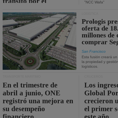
tránsito por el
"NCC Wafa"
estrecho de Ormuz.
LOGÍSTICA
Prologis pr
oferta de 18
millones de 
comprar Se
San Francisco
Esta fusión creará u
la propiedad y gestió
logísticos.
TRANSPORTE MARÍTIMO
CRUCEROS
En el trimestre de
Los ingres
abril a junio, ONE
Global Por
registró una mejora en
crecieron 
su desempeño
el primer 
financiero.
este año.