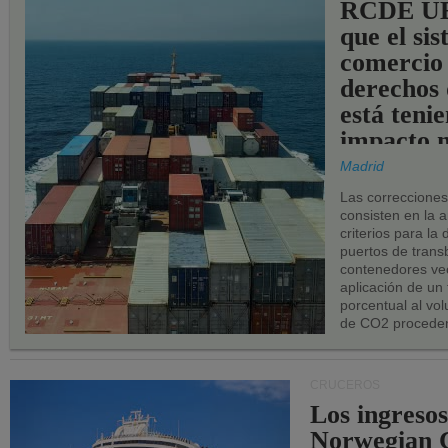
RCDE UE
que el si
comercio
derechos 
está teni
impacto n
los puerto
Madrid
UE.
Las correccione
consisten en la a
criterios para la
puertos de trans
contenedores vec
aplicación de un
porcentual al vo
de CO2 proceden
CRUCEROS
Los ingresos
Norwegian C