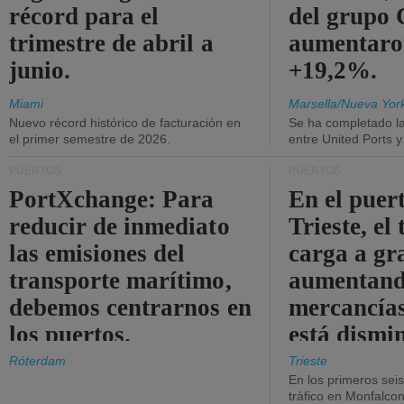
récord para el
del grup
trimestre de abril a
aumentaro
junio.
+19,2%.
Miami
Marsella/Nueva Yor
Nuevo récord histórico de facturación en
Se ha completado l
el primer semestre de 2026.
entre United Ports 
PUERTOS
PUERTOS
PortXchange: Para
En el puer
reducir de inmediato
Trieste, el 
las emisiones del
carga a gr
transporte marítimo,
aumentando
debemos centrarnos en
mercancías
los puertos.
está dismi
Róterdam
Trieste
En los primeros sei
tráfico en Monfalco