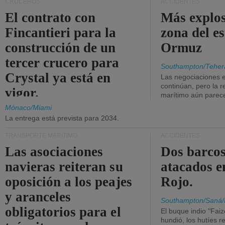
CRUCEROS
ACCIDENTES
El contrato con
Más explos
Fincantieri para la
zona del e
construcción de un
Ormuz
tercer crucero para
Southampton/Teher
Crystal ya está en
Las negociaciones 
continúan, pero la r
vigor.
marítimo aún parece
Mónaco/Miami
La entrega está prevista para 2034.
TRANSPORTE MARÍTIMO
ACCIDENTES
Las asociaciones
Dos barcos
navieras reiteran su
atacados e
oposición a los peajes
Rojo.
y aranceles
Southampton/Saná/
obligatorios para el
El buque indio "Fai
hundió, los hutíes re