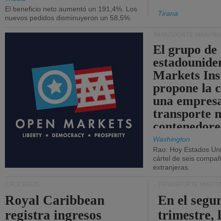
El beneficio neto aumentó un 191,4%. Los
Tirana
nuevos pedidos disminuyeron un 58,5%.
TRANSPORTE MARÍTIM
El grupo de
estadounide
Markets Ins
propone la 
una empresa
transporte 
contenedore
Washington
Rao: Hoy Estados Un
cártel de seis compañ
extranjeras.
CRUCEROS
TRANSPORTE MARÍT
Royal Caribbean
En el segu
registra ingresos
trimestre, 