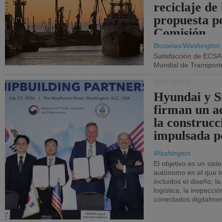
reciclaje de
propuesta p
Comisión.
Bruselas/Washington
Satisfacción de ECSA
Mundial de Transport
ASTILLEROS
Hyundai y 
firman un a
la construcc
impulsada p
Washington
El objetivo es un sist
autónomo en el que t
incluidos el diseño, la
logística, la inspecci
conectados digitalme