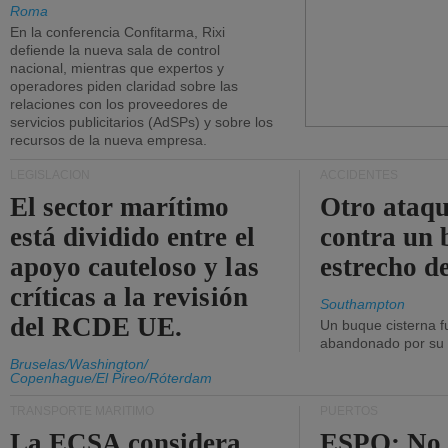
Roma
En la conferencia Confitarma, Rixi
defiende la nueva sala de control
nacional, mientras que expertos y
operadores piden claridad sobre las
relaciones con los proveedores de
servicios publicitarios (AdSPs) y sobre los
recursos de la nueva empresa.
LEGISLACIÓN
ACCIDENTES
El sector marítimo
Otro ataq
está dividido entre el
contra un 
apoyo cauteloso y las
estrecho d
críticas a la revisión
Southampton
del RCDE UE.
Un buque cisterna f
abandonado por su t
Bruselas/Washington/
Copenhague/El Pireo/Róterdam
TRANSPORTE MARÍTIMO
PUERTOS
La ECSA considera
ESPO: No 