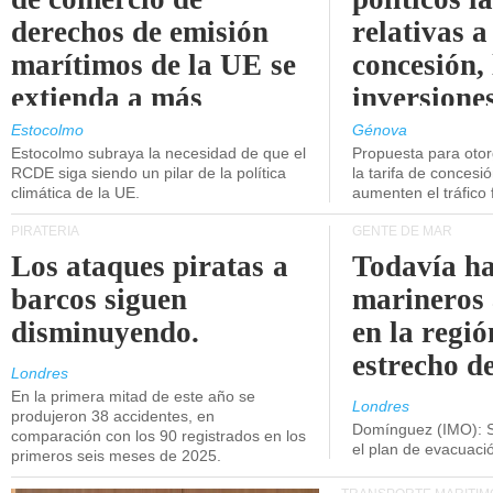
derechos de emisión
relativas a
marítimos de la UE se
concesión, 
extienda a más
inversiones
buques.
intermodal
Estocolmo
Génova
Estocolmo subraya la necesidad de que el
Propuesta para oto
RCDE siga siendo un pilar de la política
la tarifa de concesi
climática de la UE.
aumenten el tráfico f
PIRATERÍA
GENTE DE MAR
Los ataques piratas a
Todavía ha
barcos siguen
marineros
disminuyendo.
en la regió
estrecho d
Londres
En la primera mitad de este año se
Londres
produjeron 38 accidentes, en
Domínguez (IMO): S
comparación con los 90 registrados en los
el plan de evacuac
primeros seis meses de 2025.