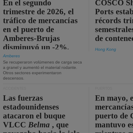
En el segundo
COSCO Sh
trimestre de 2026, el
Ports esta
tráfico de mercancías
récords tr
en el puerto de
semestrales
Amberes-Brujas
de contene
disminuyó un -2%.
Hong Kong
Amberes
Se recuperaron volúmenes de carga seca
a granel y aumentó el material rodante.
Otros sectores experimentaron
descensos.
ACCIDENTES
PUERTOS
Las fuerzas
En mayo, e
estadounidenses
mercancías
atacaron el buque
puerto de 
VLCC
Belma
, que
mantuvo es