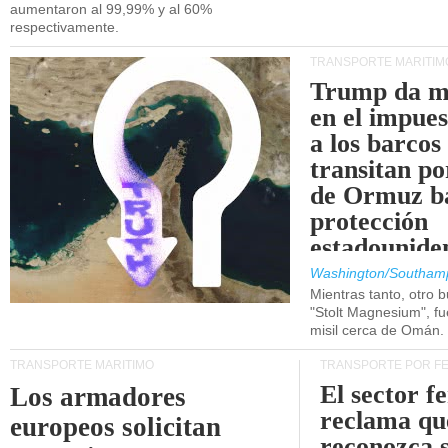
aumentaron al 99,99% y al 60%
respectivamente.
TRANSPORTE MARÍTIM
Trump da m
en el impue
a los barcos
transitan po
de Ormuz b
protección
estadounide
Washington/Southam
Mientras tanto, otro b
"Stolt Magnesium", f
misil cerca de Omán.
TRANSPORTE MARÍTIMO
TRANSPORTE POR F
El sector f
Los armadores
reclama qu
europeos solicitan
reconozca 