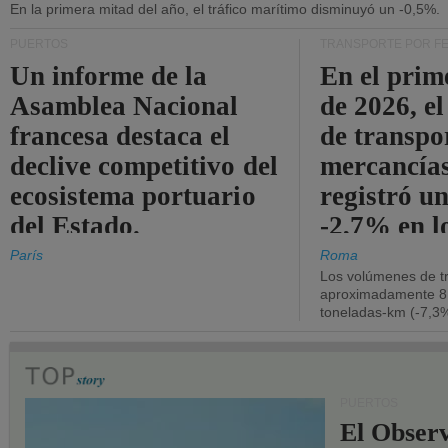
En la primera mitad del año, el tráfico marítimo disminuyó un -0,5%.
PUERTOS
TRANSPORTE POR F
Un informe de la
En el prim
Asamblea Nacional
de 2026, e
francesa destaca el
de transpo
declive competitivo del
mercancía
ecosistema portuario
registró un
del Estado.
-2,7% en l
operativos
París
Roma
Los volúmenes de tr
aproximadamente 8.
toneladas-km (-7,3%
PUERTOS
El Observ