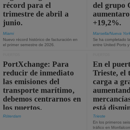
récord para el
del grup
trimestre de abril a
aumentaro
junio.
+19,2%.
Miami
Marsella/Nueva Yor
Nuevo récord histórico de facturación en
Se ha completado l
el primer semestre de 2026.
entre United Ports 
PUERTOS
PUERTOS
PortXchange: Para
En el puer
reducir de inmediato
Trieste, el 
las emisiones del
carga a gr
transporte marítimo,
aumentando
debemos centrarnos en
mercancías
los puertos.
está dismi
Róterdam
Trieste
En los primeros sei
tráfico en Monfalco