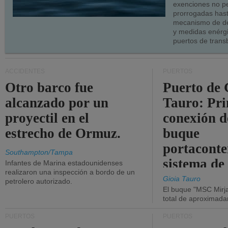
exenciones no p
prorrogadas has
mecanismo de de
y medidas enérgi
puertos de trans
ACCIDENTES
PUERTOS
Otro barco fue
Puerto de 
alcanzado por un
Tauro: Pr
proyectil en el
conexión d
estrecho de Ormuz.
buque
portaconte
Southampton/Tampa
sistema de
Infantes de Marina estadounidenses
realizaron una inspección a bordo de un
la red eléc
Gioia Tauro
petrolero autorizado.
El buque "MSC Mirja
total de aproximad
PUERTOS
PUERTOS