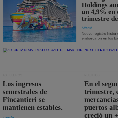
Holdings a
un 4,9% en 
trimestre de
Miami
Nuevo registro histór
embarcaron en los bar
ASTILLEROS
PUERTOS
Los ingresos
En el segu
semestrales de
trimestre, 
Fincantieri se
mercancías
mantienen estables.
puertos al
creció un 
Trieste