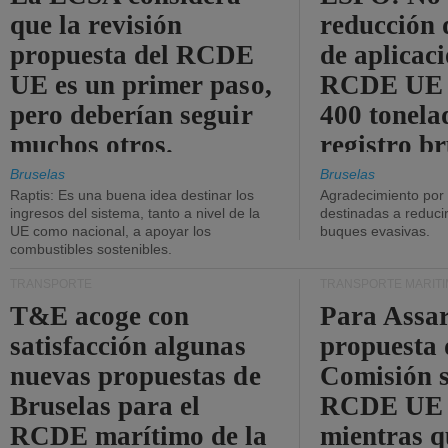
que la revisión
reducción 
propuesta del RCDE
de aplicaci
UE es un primer paso,
RCDE UE d
pero deberían seguir
400 tonela
muchos otros.
registro br
Bruselas
Bruselas
Raptis: Es una buena idea destinar los
Agradecimiento por
ingresos del sistema, tanto a nivel de la
destinadas a reducir
UE como nacional, a apoyar los
buques evasivas.
combustibles sostenibles.
TRANSPORTE
TRANSPORTE MARÍT
T&E acoge con
Para Assar
satisfacción algunas
propuesta 
nuevas propuestas de
Comisión s
Bruselas para el
RCDE UE e
RCDE marítimo de la
mientras q