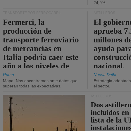
24,9%.
TRANSPORTE POR FERROCARRIL
ASTILLEROS
Fermerci, la
El gobiern
producción de
aprueba 7
transporte ferroviario
millones d
de mercancías en
ayuda para
Italia podría caer este
construcci
año a los niveles de
nacional.
2015.
Roma
Nueva Delhi
Mapa: Nos encontramos ante datos que
Estrategia adoptada 
superan todas las expectativas.
el sector.
ASTILLEROS
Dos astillero
incluidos en
lista de la 
instalacione