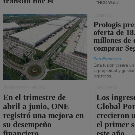
tránsito por el
"NCC Wafa"
estrecho de Ormuz.
LOGÍSTICA
Prologis pr
oferta de 18
millones de 
comprar Se
San Francisco
Esta fusión creará u
la propiedad y gestió
logísticos.
TRANSPORTE MARÍTIMO
CRUCEROS
En el trimestre de
Los ingres
abril a junio, ONE
Global Por
registró una mejora en
crecieron 
su desempeño
el primer 
financiero.
este año.