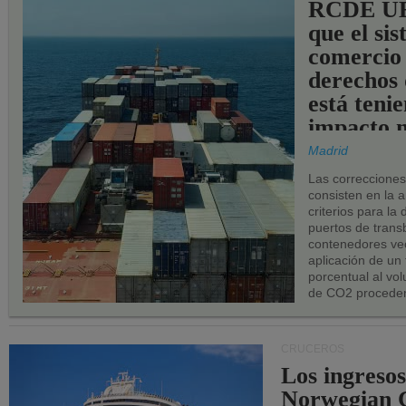
RCDE UE
que el si
comercio
derechos 
está teni
impacto n
los puerto
Madrid
UE.
Las correccione
consisten en la a
criterios para la
puertos de trans
contenedores vec
aplicación de un
porcentual al vo
de CO2 proceden
CRUCEROS
Los ingresos
Norwegian C