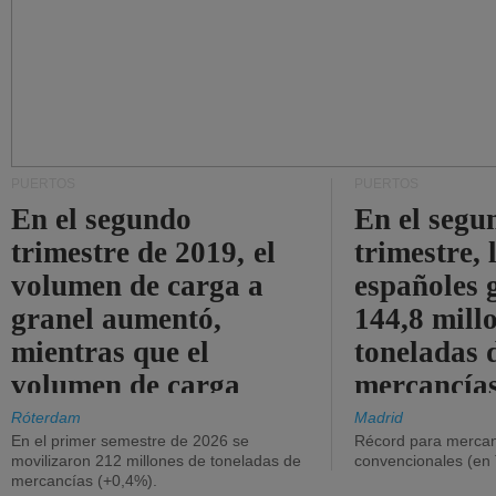
PUERTOS
PUERTOS
En el segundo
En el segu
trimestre de 2019, el
trimestre, 
volumen de carga a
españoles 
granel aumentó,
144,8 mill
mientras que el
toneladas 
volumen de carga
mercancías
general disminuyó.
Róterdam
Madrid
En el primer semestre de 2026 se
Récord para mercan
movilizaron 212 millones de toneladas de
convencionales (en
mercancías (+0,4%).