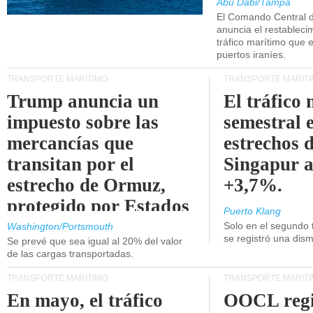
Abu Dabi/Tampa
El Comando Central 
anuncia el restableci
tráfico marítimo que e
puertos iraníes.
TRANSPORTE MARÍTIMO
TRANSPORTE MARÍT
Trump anuncia un
El tráfico
impuesto sobre las
semestral e
mercancías que
estrechos 
transitan por el
Singapur 
estrecho de Ormuz,
+3,7%.
protegido por Estados
Puerto Klang
Unidos.
Solo en el segundo 
Washington/Portsmouth
se registró una dism
Se prevé que sea igual al 20% del valor
de las cargas transportadas.
TRANSPORTE MARÍTIMO
TRANSPORTE MARÍT
En mayo, el tráfico
OOCL regi