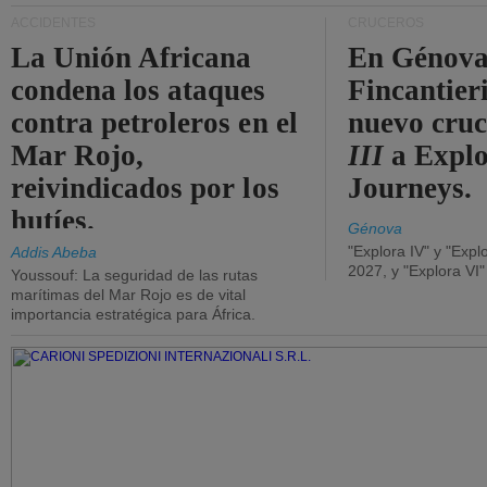
ACCIDENTES
CRUCEROS
La Unión Africana
En Génova
condena los ataques
Fincantieri
contra petroleros en el
nuevo cru
Mar Rojo,
III
a Expl
reivindicados por los
Journeys.
hutíes.
Génova
"Explora IV" y "Expl
Addis Abeba
2027, y "Explora VI
Youssouf: La seguridad de las rutas
marítimas del Mar Rojo es de vital
importancia estratégica para África.