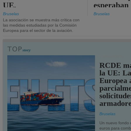
UE.
esperaban
más audac
Bruselas
Bruselas
La asociación se muestra más crítica con
las medidas estudiadas por la Comisión
Europea para el sector de la aviación.
TRANSPORTE
RCDE ma
la UE: L
Europea 
parcialme
solicitude
armadore
Bruselas
Un nuevo fondo 
euros para combu