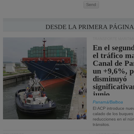
Send
DESDE LA PRIMERA PÁGIN
TRANSPORTE MARÍTIM
En el segund
el tráfico m
Canal de Pa
un +9,6%, p
disminuyó
significativ
junio.
Panamá/Balboa
El ACP introduce nuev
calado de los buques
reducciones en el nú
tránsitos.