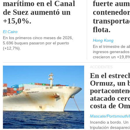
marítimo en el Canal
fuerte aum
de Suez aumentó un
contenedor
+15,0%.
transporta
flota.
El Cairo
En los primeros cinco meses de 2026,
Hong Kong
5.696 buques pasaron por el puerto
En el trimestre de abr
(+12,7%).
ingresos generados 
crecieron un +19,8
ACCIDENTES
En el estrec
Ormuz, un 
portaconten
atacado cerc
costa de Om
Mascate/Portsmouth/
Incendio a bordo. Un
tripulación desaparec