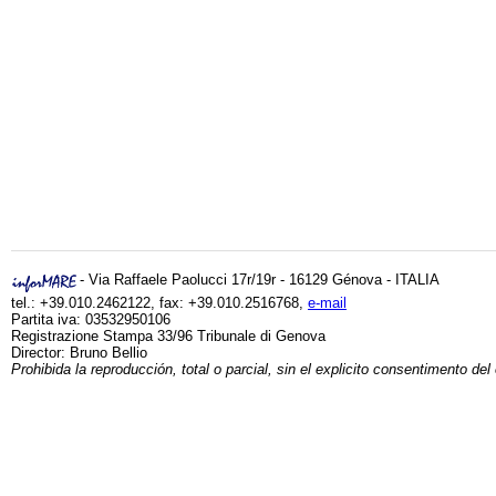
- Via Raffaele Paolucci 17r/19r - 16129 Génova - ITALIA
tel.: +39.010.2462122, fax: +39.010.2516768,
e-mail
Partita iva: 03532950106
Registrazione Stampa 33/96 Tribunale di Genova
Director: Bruno Bellio
Prohibida la reproducción, total o parcial, sin el explicito consentimento del 