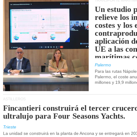
TRANSPORTE MARÍTIM
Un estudio 
relieve los 
costes y los 
contraprodu
aplicación 
UE a las co
marítimas co
de Sicilia.
Palermo
Para las rutas Nápol
Palermo, el coste anu
millones y 19,9 millo
ASTILLEROS
Fincantieri construirá el tercer crucer
ultralujo para Four Seasons Yachts.
Trieste
La unidad se construirá en la planta de Ancona y se entregará en 20