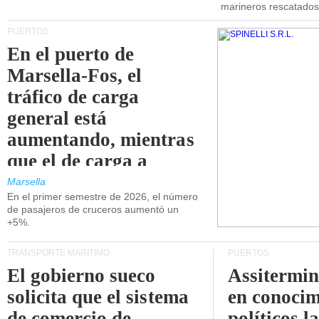
marineros rescatados
PUERTOS
En el puerto de
Marsella-Fos, el
tráfico de carga
general está
aumentando, mientras
que el de carga a
granel está
Marsella
En el primer semestre de 2026, el número
disminuyendo.
de pasajeros de cruceros aumentó un
+5%.
TRANSPORTE MARÍTIMO
PUERTOS
El gobierno sueco
Assitermin
solicita que el sistema
en conocim
de comercio de
políticos l