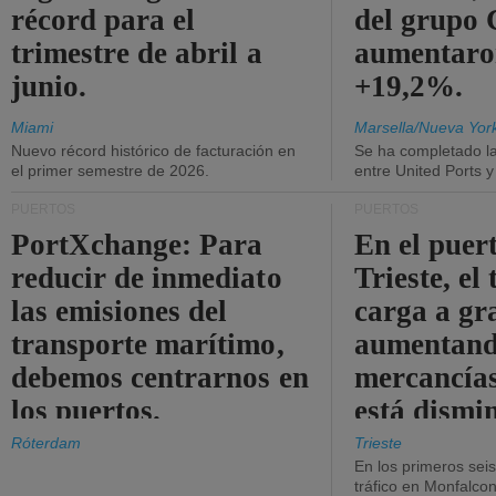
récord para el
del grup
trimestre de abril a
aumentaro
junio.
+19,2%.
Miami
Marsella/Nueva Yor
Nuevo récord histórico de facturación en
Se ha completado l
el primer semestre de 2026.
entre United Ports 
PUERTOS
PUERTOS
PortXchange: Para
En el puer
reducir de inmediato
Trieste, el 
las emisiones del
carga a gr
transporte marítimo,
aumentando
debemos centrarnos en
mercancías
los puertos.
está dismi
Róterdam
Trieste
En los primeros sei
tráfico en Monfalco