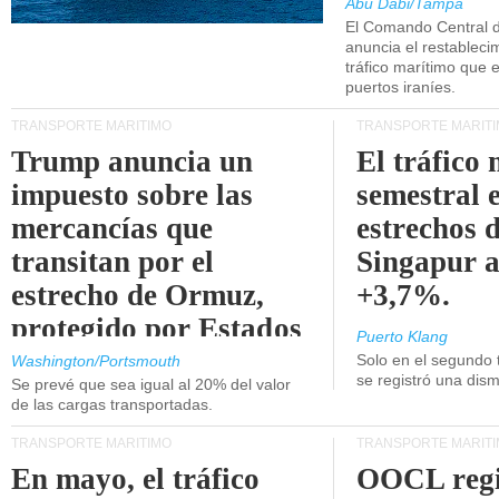
Abu Dabi/Tampa
El Comando Central 
anuncia el restableci
tráfico marítimo que e
puertos iraníes.
TRANSPORTE MARÍTIMO
TRANSPORTE MARÍT
Trump anuncia un
El tráfico
impuesto sobre las
semestral e
mercancías que
estrechos 
transitan por el
Singapur 
estrecho de Ormuz,
+3,7%.
protegido por Estados
Puerto Klang
Unidos.
Solo en el segundo 
Washington/Portsmouth
se registró una dism
Se prevé que sea igual al 20% del valor
de las cargas transportadas.
TRANSPORTE MARÍTIMO
TRANSPORTE MARÍT
En mayo, el tráfico
OOCL regi