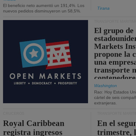
El beneficio neto aumentó un 191,4%. Los
Tirana
nuevos pedidos disminuyeron un 58,5%.
TRANSPORTE MARÍTIM
El grupo de
estadounide
Markets Ins
propone la 
una empresa
transporte 
contenedore
Washington
Rao: Hoy Estados Un
cártel de seis compañ
extranjeras.
CRUCEROS
TRANSPORTE MARÍT
Royal Caribbean
En el segu
registra ingresos
trimestre, 