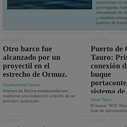
exenciones no p
prorrogadas has
mecanismo de de
y medidas enérgi
puertos de trans
ACCIDENTES
PUERTOS
Otro barco fue
Puerto de 
alcanzado por un
Tauro: Pr
proyectil en el
conexión d
estrecho de Ormuz.
buque
portaconte
Southampton/Tampa
sistema de
Infantes de Marina estadounidenses
realizaron una inspección a bordo de un
la red eléc
Gioia Tauro
petrolero autorizado.
El buque "MSC Mirja
total de aproximad
PUERTOS
PUERTOS