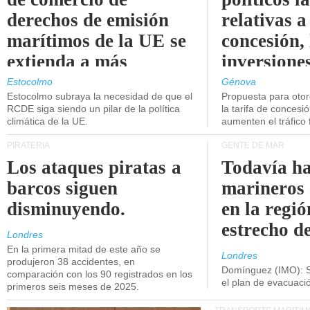
derechos de emisión
relativas a
marítimos de la UE se
concesión, 
extienda a más
inversiones
buques.
intermodal
Estocolmo
Génova
Estocolmo subraya la necesidad de que el
Propuesta para oto
RCDE siga siendo un pilar de la política
la tarifa de concesi
climática de la UE.
aumenten el tráfico f
PIRATERÍA
GENTE DE MAR
Los ataques piratas a
Todavía ha
barcos siguen
marineros
disminuyendo.
en la regió
estrecho d
Londres
En la primera mitad de este año se
Londres
produjeron 38 accidentes, en
Domínguez (IMO): S
comparación con los 90 registrados en los
el plan de evacuac
primeros seis meses de 2025.