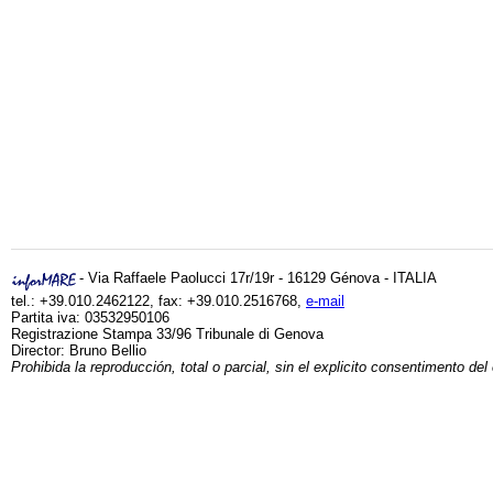
- Via Raffaele Paolucci 17r/19r - 16129 Génova - ITALIA
tel.: +39.010.2462122, fax: +39.010.2516768,
e-mail
Partita iva: 03532950106
Registrazione Stampa 33/96 Tribunale di Genova
Director: Bruno Bellio
Prohibida la reproducción, total o parcial, sin el explicito consentimento del 