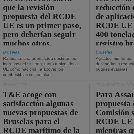
que la revisión
reducción 
propuesta del RCDE
de aplicaci
UE es un primer paso,
RCDE UE d
pero deberían seguir
400 tonela
muchos otros.
registro br
Bruselas
Bruselas
Raptis: Es una buena idea destinar los
Agradecimiento por
ingresos del sistema, tanto a nivel de la
destinadas a reducir
UE como nacional, a apoyar los
buques evasivas.
combustibles sostenibles.
TRANSPORTE
TRANSPORTE MARÍT
T&E acoge con
Para Assar
satisfacción algunas
propuesta 
nuevas propuestas de
Comisión s
Bruselas para el
RCDE UE e
RCDE marítimo de la
mientras q