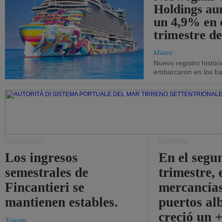
Holdings a
un 4,9% en 
trimestre de
Miami
Nuevo registro histór
embarcaron en los bar
ASTILLEROS
PUERTOS
Los ingresos
En el segu
semestrales de
trimestre, 
Fincantieri se
mercancías
mantienen estables.
puertos al
creció un 
Trieste