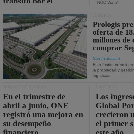
tránsito por el
"NCC Wafa"
estrecho de Ormuz.
LOGÍSTICA
Prologis pr
oferta de 18
millones de 
comprar Se
San Francisco
Esta fusión creará u
la propiedad y gestió
logísticos.
TRANSPORTE MARÍTIMO
CRUCEROS
En el trimestre de
Los ingres
abril a junio, ONE
Global Por
registró una mejora en
crecieron 
su desempeño
el primer 
financiero.
este año.