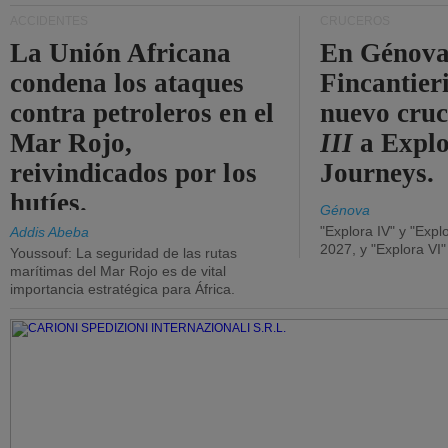
ACCIDENTES
CRUCEROS
La Unión Africana
En Génova
condena los ataques
Fincantieri
contra petroleros en el
nuevo cru
Mar Rojo,
III
a Expl
reivindicados por los
Journeys.
hutíes.
Génova
"Explora IV" y "Expl
Addis Abeba
2027, y "Explora VI
Youssouf: La seguridad de las rutas
marítimas del Mar Rojo es de vital
importancia estratégica para África.