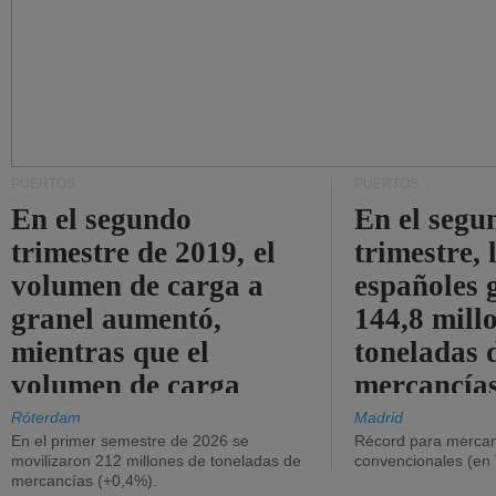
PUERTOS
PUERTOS
En el segundo
En el segu
trimestre de 2019, el
trimestre, 
volumen de carga a
españoles 
granel aumentó,
144,8 mill
mientras que el
toneladas 
volumen de carga
mercancías
general disminuyó.
Róterdam
Madrid
En el primer semestre de 2026 se
Récord para mercan
movilizaron 212 millones de toneladas de
convencionales (en
mercancías (+0,4%).