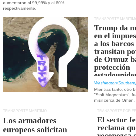
aumentaron al 99,99% y al 60%
respectivamente.
TRANSPORTE MARÍTIM
Trump da m
en el impue
a los barcos
transitan po
de Ormuz b
protección
estadounide
Washington/Southam
Mientras tanto, otro b
"Stolt Magnesium", f
misil cerca de Omán.
TRANSPORTE MARÍTIMO
TRANSPORTE POR F
El sector f
Los armadores
reclama qu
europeos solicitan
reconozca 