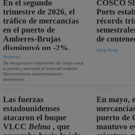
En el segundo
COSCO Sh
trimestre de 2026, el
Ports esta
tráfico de mercancías
récords tr
en el puerto de
semestrales
Amberes-Brujas
de contene
disminuyó un -2%.
Hong Kong
Amberes
Se recuperaron volúmenes de carga seca
a granel y aumentó el material rodante.
Otros sectores experimentaron
descensos.
ACCIDENTES
PUERTOS
Las fuerzas
En mayo, e
estadounidenses
mercancías
atacaron el buque
puerto de 
VLCC
Belma
, que
mantuvo es