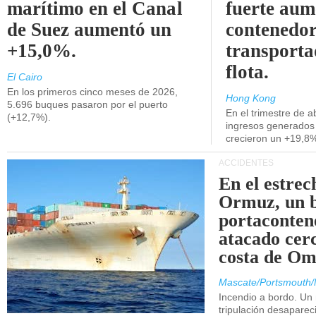
marítimo en el Canal
fuerte aum
de Suez aumentó un
contenedor
+15,0%.
transporta
flota.
El Cairo
En los primeros cinco meses de 2026,
Hong Kong
5.696 buques pasaron por el puerto
En el trimestre de abr
(+12,7%).
ingresos generados 
crecieron un +19,8
ACCIDENTES
En el estrec
Ormuz, un 
portaconten
atacado cerc
costa de Om
Mascate/Portsmouth/
Incendio a bordo. Un
tripulación desaparec