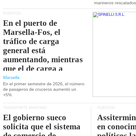
marineros rescatados
PUERTOS
En el puerto de
Marsella-Fos, el
tráfico de carga
general está
aumentando, mientras
que el de carga a
granel está
Marsella
En el primer semestre de 2026, el número
disminuyendo.
de pasajeros de cruceros aumentó un
+5%.
TRANSPORTE MARÍTIMO
PUERTOS
El gobierno sueco
Assitermin
solicita que el sistema
en conocim
de comercio de
políticos l