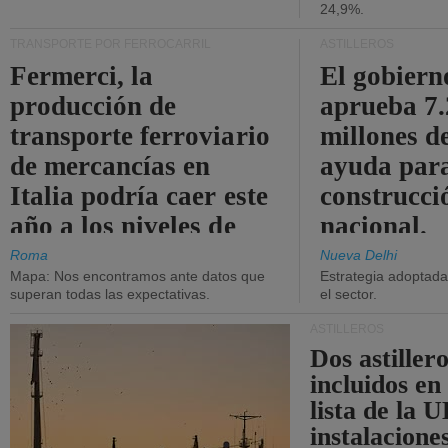
24,9%.
TRANSPORTE POR FERROCARRIL
ASTILLEROS
Fermerci, la
El gobiern
producción de
aprueba 7
transporte ferroviario
millones d
de mercancías en
ayuda para
Italia podría caer este
construcci
año a los niveles de
nacional.
2015.
Roma
Nueva Delhi
Mapa: Nos encontramos ante datos que
Estrategia adoptada 
superan todas las expectativas.
el sector.
ASTILLEROS
Dos astillero
incluidos en
lista de la 
instalacione