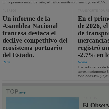
En la primera mitad del año, el tráfico marítimo disminuyó un -0,5%.
PUERTOS
TRANSPORTE POR F
Un informe de la
En el prim
Asamblea Nacional
de 2026, e
francesa destaca el
de transpo
declive competitivo del
mercancía
ecosistema portuario
registró un
del Estado.
-2,7% en l
operativos
París
Roma
Los volúmenes de tr
aproximadamente 8.
toneladas-km (-7,3%
PUERTOS
El Observ