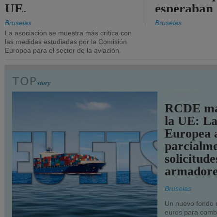
UE.
esperaban
más audac
Bruselas
Bruselas
La asociación se muestra más crítica con
las medidas estudiadas por la Comisión
Europea para el sector de la aviación.
TRANSPORTE
RCDE ma
la UE: L
Europea 
parcialme
solicitude
armadore
Bruselas
Un nuevo fondo 
euros para combu