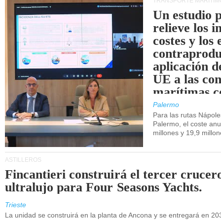
TRANSPORTE MARÍTIM
Un estudio 
relieve los 
costes y los 
contraprodu
aplicación 
UE a las co
marítimas co
de Sicilia.
Palermo
Para las rutas Nápol
Palermo, el coste anu
millones y 19,9 millo
ASTILLEROS
Fincantieri construirá el tercer crucer
ultralujo para Four Seasons Yachts.
Trieste
La unidad se construirá en la planta de Ancona y se entregará en 20