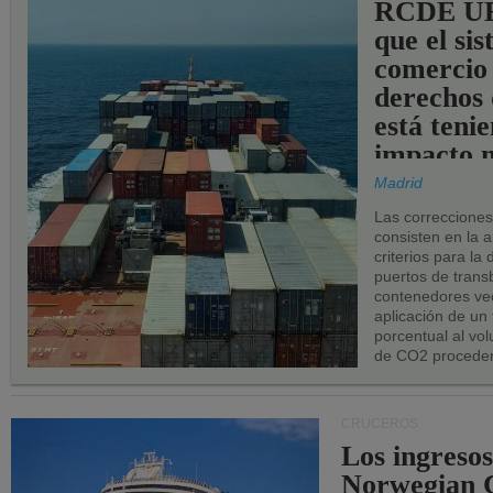
RCDE UE
que el si
comercio
derechos 
está teni
impacto n
los puerto
Madrid
UE.
Las correccione
consisten en la a
criterios para la
puertos de trans
contenedores vec
aplicación de un
porcentual al vo
de CO2 proceden
CRUCEROS
Los ingresos
Norwegian C