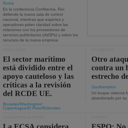
Roma
En la conferencia Confitarma, Rixi
defiende la nueva sala de control
nacional, mientras que expertos y
operadores piden claridad sobre las
relaciones con los proveedores de
servicios publicitarios (AdSPs) y sobre los
recursos de la nueva empresa.
LEGISLACIÓN
ACCIDENTES
El sector marítimo
Otro ataq
está dividido entre el
contra un 
apoyo cauteloso y las
estrecho d
críticas a la revisión
Southampton
del RCDE UE.
Un buque cisterna f
abandonado por su t
Bruselas/Washington/
Copenhague/El Pireo/Róterdam
TRANSPORTE MARÍTIMO
PUERTOS
La ECSA considera
ESPO: No 