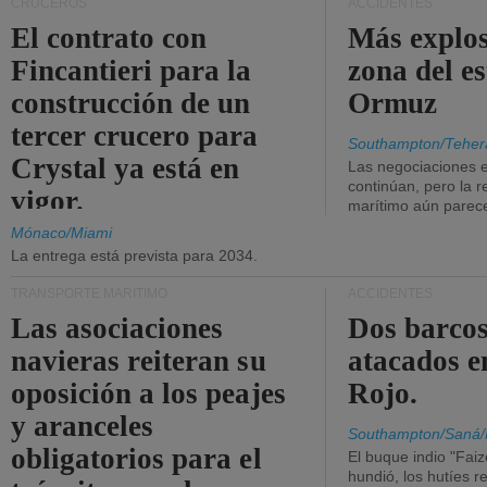
CRUCEROS
ACCIDENTES
El contrato con
Más explos
Fincantieri para la
zona del e
construcción de un
Ormuz
tercer crucero para
Southampton/Teher
Crystal ya está en
Las negociaciones 
continúan, pero la r
vigor.
marítimo aún parece
Mónaco/Miami
La entrega está prevista para 2034.
TRANSPORTE MARÍTIMO
ACCIDENTES
Las asociaciones
Dos barcos
navieras reiteran su
atacados e
oposición a los peajes
Rojo.
y aranceles
Southampton/Saná/
obligatorios para el
El buque indio "Fai
hundió, los hutíes re