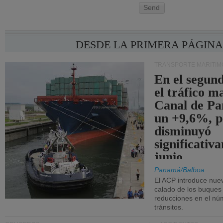
Send
DESDE LA PRIMERA PÁGIN
TRANSPORTE MARÍTIM
En el segund
el tráfico m
Canal de Pa
un +9,6%, p
disminuyó
significativ
junio.
Panamá/Balboa
El ACP introduce nuev
calado de los buques
reducciones en el nú
tránsitos.