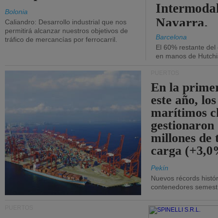
Intermodal
Bolonia
Navarra.
Caliandro: Desarrollo industrial que nos
permitirá alcanzar nuestros objetivos de
Barcelona
tráfico de mercancías por ferrocarril.
El 60% restante del
en manos de Hutchi
PUERTOS
En la prime
este año, lo
marítimos c
gestionaron
millones de 
carga (+3,0
Pekín
Nuevos récords histór
contenedores semestra
PUERTOS