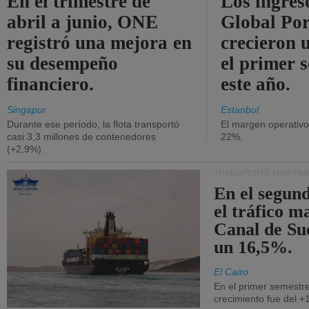
En el trimestre de
Los ingres
abril a junio, ONE
Global Por
registró una mejora en
crecieron 
su desempeño
el primer 
financiero.
este año.
Singapur
Estanbul
Durante ese período, la flota transportó
El margen operativ
casi 3,3 millones de contenedores
22%.
(+2,9%).
TRANSPORTE MARÍTIM
En el segund
el tráfico m
Canal de Su
un 16,5%.
El Cairo
En el primer semestre
crecimiento fue del +