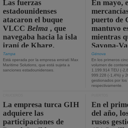
Las fuerzas
En mayo, e
estadounidenses
mercancías
atacaron el buque
puerto de 
VLCC
Belma
, que
mantuvo es
navegaba hacia la isla
mientras q
iraní de Kharg.
Savona-Va
disminuyó
Tampa
Génova
Está operada por la empresa emiratí Max
En los primeros cin
Maritime Solutions, que está sujeta a
volumen de contene
sanciones estadounidenses.
1.199.914 TEU (-2,8
999.228 (-1,4%) y 2
gestionados por los
respectivamente.
CRUCEROS
PUERTOS
La empresa turca GIH
En el prim
adquiere las
del año, lo
participaciones de
rusos gest