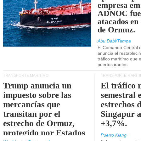
empresa emi
ADNOC fue
atacados en 
de Ormuz.
Abu Dabi/Tampa
El Comando Central 
anuncia el restableci
tráfico marítimo que e
puertos iraníes.
TRANSPORTE MARÍTIMO
TRANSPORTE MARÍT
Trump anuncia un
El tráfico
impuesto sobre las
semestral e
mercancías que
estrechos 
transitan por el
Singapur 
estrecho de Ormuz,
+3,7%.
protegido por Estados
Puerto Klang