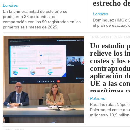
estrecho d
Londres
En la primera mitad de este año se
Londres
produjeron 38 accidentes, en
Domínguez (IMO): S
comparación con los 90 registrados en los
el plan de evacuac
primeros seis meses de 2025.
TRANSPORTE MARÍTIM
Un estudio 
relieve los 
costes y los 
contraprodu
aplicación 
UE a las co
marítimas co
de Sicilia.
Palermo
Para las rutas Nápol
Palermo, el coste anu
millones y 19,9 millo