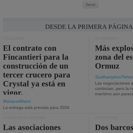
Send
DESDE LA PRIMERA PÁGIN
CRUCEROS
ACCIDENTES
El contrato con
Más explos
Fincantieri para la
zona del e
construcción de un
Ormuz
tercer crucero para
Southampton/Teher
Crystal ya está en
Las negociaciones 
continúan, pero la r
vigor.
marítimo aún parece
Mónaco/Miami
La entrega está prevista para 2034.
TRANSPORTE MARÍTIMO
ACCIDENTES
Las asociaciones
Dos barcos