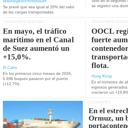
Unidos.
Solo en el segundo 
Washington/Portsmouth
se registró una dism
Se prevé que sea igual al 20% del valor
de las cargas transportadas.
TRANSPORTE MARÍTIMO
TRANSPORTE MARÍT
En mayo, el tráfico
OOCL regi
marítimo en el Canal
fuerte aum
de Suez aumentó un
contenedor
+15,0%.
transporta
flota.
El Cairo
En los primeros cinco meses de 2026,
Hong Kong
5.696 buques pasaron por el puerto
En el trimestre de abr
(+12,7%).
ingresos generados 
crecieron un +19,8
ACCIDENTES
En el estrec
Ormuz, un 
portaconten