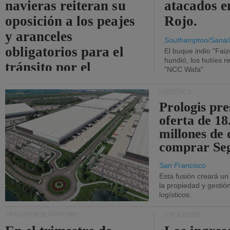
navieras reiteran su
atacados e
oposición a los peajes
Rojo.
y aranceles
Southampton/Saná/
obligatorios para el
El buque indio "Fai
hundió, los hutíes re
tránsito por el
"NCC Wafa"
estrecho de Ormuz.
LOGÍSTICA
Prologis pr
oferta de 18
millones de 
comprar Se
San Francisco
Esta fusión creará u
la propiedad y gestió
logísticos.
TRANSPORTE MARÍTIMO
CRUCEROS