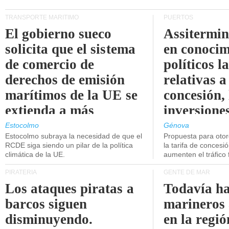
TRANSPORTE MARÍTIMO
PUERTOS
El gobierno sueco
Assitermin
solicita que el sistema
en conocim
de comercio de
políticos l
derechos de emisión
relativas a
marítimos de la UE se
concesión, 
extienda a más
inversiones
buques.
intermodal
Estocolmo
Génova
Estocolmo subraya la necesidad de que el
Propuesta para oto
RCDE siga siendo un pilar de la política
la tarifa de concesi
climática de la UE.
aumenten el tráfico f
PIRATERÍA
GENTE DE MAR
Los ataques piratas a
Todavía ha
barcos siguen
marineros
disminuyendo.
en la regió