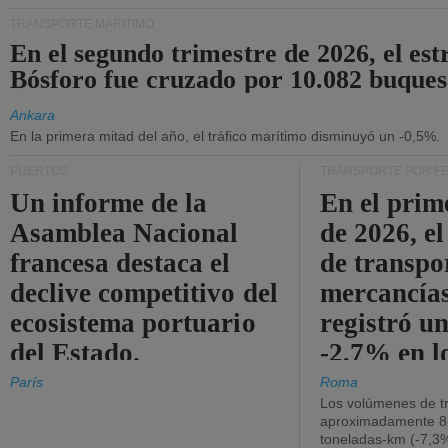
TRANSPORTE MARÍTIMO
En el segundo trimestre de 2026, el est
Bósforo fue cruzado por 10.082 buques
Ankara
En la primera mitad del año, el tráfico marítimo disminuyó un -0,5%.
PUERTOS
TRANSPORTE POR F
Un informe de la
En el prim
Asamblea Nacional
de 2026, e
francesa destaca el
de transpo
declive competitivo del
mercancía
ecosistema portuario
registró un
del Estado.
-2,7% en l
operativos
París
Roma
Los volúmenes de tr
aproximadamente 8.
toneladas-km (-7,3%