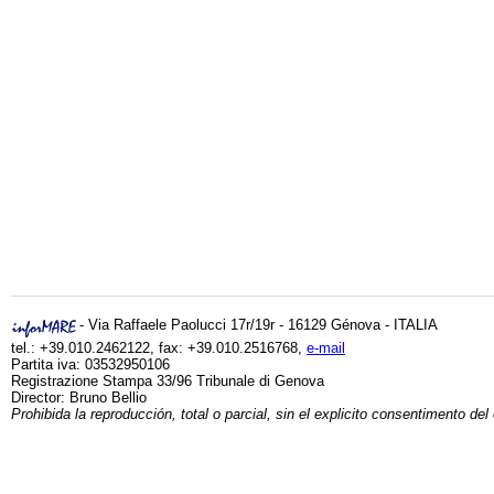
- Via Raffaele Paolucci 17r/19r - 16129 Génova - ITALIA
tel.: +39.010.2462122, fax: +39.010.2516768,
e-mail
Partita iva: 03532950106
Registrazione Stampa 33/96 Tribunale di Genova
Director: Bruno Bellio
Prohibida la reproducción, total o parcial, sin el explicito consentimento del 