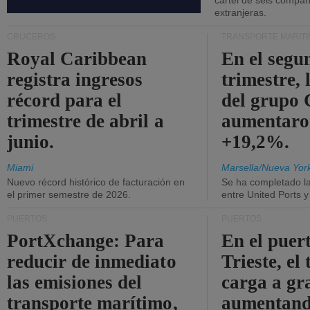
cártel de seis compañ
extranjeras.
CRUCEROS
TRANSPORTE MARÍT
Royal Caribbean
En el segu
registra ingresos
trimestre, 
récord para el
del grup
trimestre de abril a
aumentaro
junio.
+19,2%.
Miami
Marsella/Nueva Yor
Nuevo récord histórico de facturación en
Se ha completado l
el primer semestre de 2026.
entre United Ports 
PUERTOS
PUERTOS
PortXchange: Para
En el puer
reducir de inmediato
Trieste, el 
las emisiones del
carga a gr
transporte marítimo,
aumentando