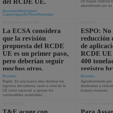
del RCDE UE.
Un buque cisterna f
abandonado por su t
Bruselas/Washington/
Copenhague/El Pireo/Róterdam
TRANSPORTE MARÍTIMO
PUERTOS
La ECSA considera
ESPO: No 
que la revisión
reducción 
propuesta del RCDE
de aplicaci
UE es un primer paso,
RCDE UE d
pero deberían seguir
400 tonela
muchos otros.
registro br
Bruselas
Bruselas
Raptis: Es una buena idea destinar los
Agradecimiento por
ingresos del sistema, tanto a nivel de la
destinadas a reducir
UE como nacional, a apoyar los
buques evasivas.
combustibles sostenibles.
TRANSPORTE
TRANSPORTE MARÍT
T&E acoge con
Para Assar