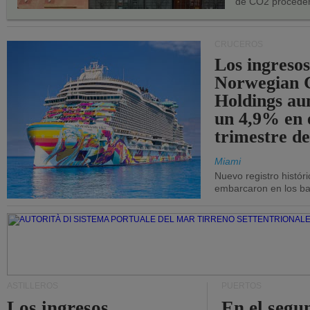
de CO2 proceden
CRUCEROS
Los ingresos
Norwegian C
Holdings a
un 4,9% en 
trimestre de
Miami
Nuevo registro histór
embarcaron en los bar
ASTILLEROS
PUERTOS
Los ingresos
En el segu