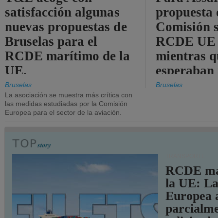
satisfacción algunas
propuesta 
nuevas propuestas de
Comisión s
Bruselas para el
RCDE UE e
RCDE marítimo de la
mientras q
UE.
esperaban
más audac
Bruselas
Bruselas
La asociación se muestra más crítica con
las medidas estudiadas por la Comisión
Europea para el sector de la aviación.
TRANSPORTE
RCDE ma
la UE: L
Europea 
parcialme