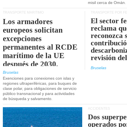
misil cerca de Omán.
TRANSPORTE MARÍTIMO
TRANSPORTE POR F
El sector f
Los armadores
reclama qu
europeos solicitan
reconozca 
excepciones
contribució
permanentes al RCDE
descarboniz
marítimo de la UE
revisión d
después de 2030.
Bruselas
Bruselas
Exenciones para conexiones con islas y
regiones ultraperiféricas, para buques de
clase polar, para obligaciones de servicio
público transnacional y para actividades
de búsqueda y salvamento.
ACCIDENTES
Dos superpe
operados po