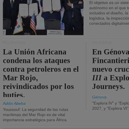
El objetivo es un sist
autónomo en el que t
incluidos el diseño, la
logística, la inspecci
conectados digitalme
ACCIDENTES
CRUCEROS
La Unión Africana
En Génova
condena los ataques
Fincantieri
contra petroleros en el
nuevo cru
Mar Rojo,
III
a Expl
reivindicados por los
Journeys.
hutíes.
Génova
"Explora IV" y "Expl
Addis Abeba
2027, y "Explora VI
Youssouf: La seguridad de las rutas
marítimas del Mar Rojo es de vital
importancia estratégica para África.