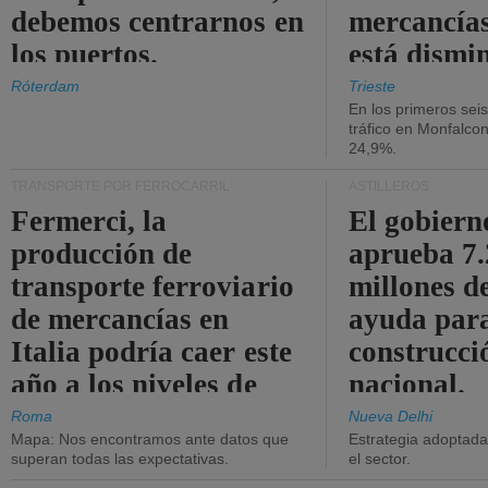
debemos centrarnos en
mercancías
los puertos.
está dismi
Róterdam
Trieste
En los primeros sei
tráfico en Monfalco
24,9%.
TRANSPORTE POR FERROCARRIL
ASTILLEROS
Fermerci, la
El gobiern
producción de
aprueba 7
transporte ferroviario
millones d
de mercancías en
ayuda para
Italia podría caer este
construcci
año a los niveles de
nacional.
2015.
Roma
Nueva Delhi
Mapa: Nos encontramos ante datos que
Estrategia adoptada 
superan todas las expectativas.
el sector.