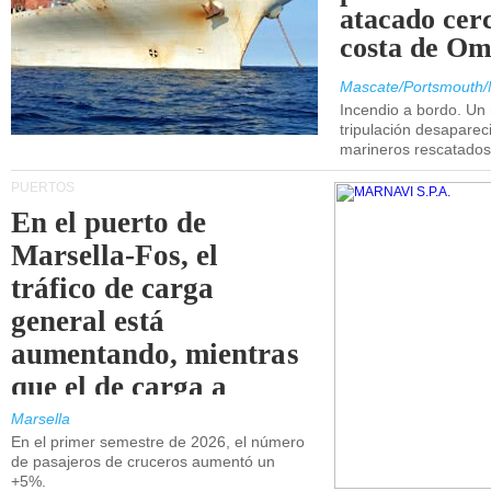
atacado cerc
costa de Om
Mascate/Portsmouth/
Incendio a bordo. Un
tripulación desaparec
marineros rescatados
PUERTOS
En el puerto de
Marsella-Fos, el
tráfico de carga
general está
aumentando, mientras
que el de carga a
granel está
Marsella
En el primer semestre de 2026, el número
disminuyendo.
de pasajeros de cruceros aumentó un
+5%.