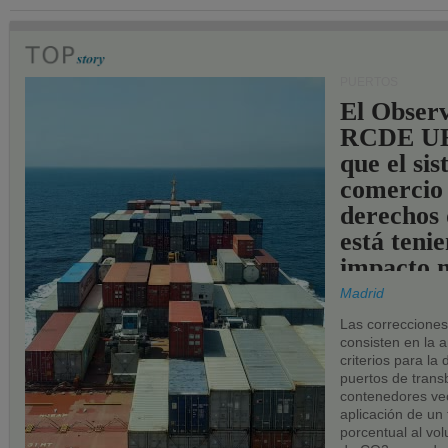
PUERTOS
El Observ
RCDE UE
que el si
comercio
derechos 
está teni
impacto n
los puerto
Madrid
UE.
Las correccione
consisten en la a
criterios para la
puertos de trans
contenedores vec
aplicación de un
porcentual al vo