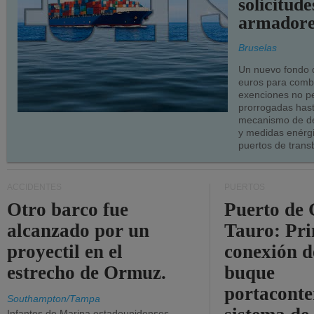
solicitude
armadore
Bruselas
Un nuevo fondo 
euros para combu
exenciones no p
prorrogadas has
mecanismo de de
y medidas enérgi
puertos de trans
ACCIDENTES
PUERTOS
Otro barco fue
Puerto de 
alcanzado por un
Tauro: Pr
proyectil en el
conexión d
estrecho de Ormuz.
buque
portaconte
Southampton/Tampa
Infantes de Marina estadounidenses