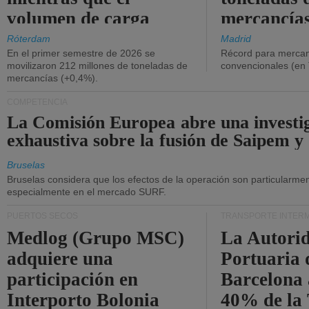
volumen de carga
mercancías
general disminuyó.
Róterdam
Madrid
En el primer semestre de 2026 se
Récord para mercan
movilizaron 212 millones de toneladas de
convencionales (en
mercancías (+0,4%).
COMPETENCIA
La Comisión Europea abre una investi
exhaustiva sobre la fusión de Saipem y
Bruselas
Bruselas considera que los efectos de la operación son particularment
especialmente en el mercado SURF.
PUERTOS SECOS
TRANSPORTE INTER
Medlog (Grupo MSC)
La Autori
adquiere una
Portuaria 
participación en
Barcelona 
Interporto Bolonia
40% de la