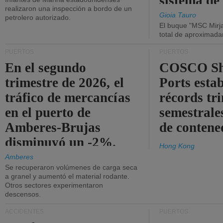
sistema de
realizaron una inspección a bordo de un
la red eléc
Gioia Tauro
petrolero autorizado.
El buque "MSC Mirja
total de aproximad
PUERTOS
PUERTOS
En el segundo
COSCO Sh
trimestre de 2026, el
Ports esta
tráfico de mercancías
récords tr
en el puerto de
semestrales
Amberes-Brujas
de contene
disminuyó un -2%.
Hong Kong
Amberes
Se recuperaron volúmenes de carga seca
a granel y aumentó el material rodante.
Otros sectores experimentaron
descensos.
ACCIDENTES
PUERTOS