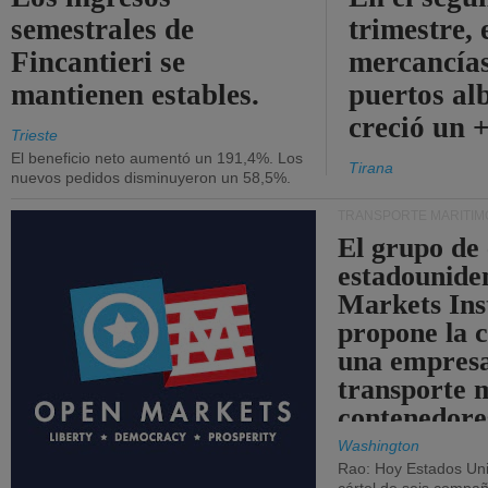
semestrales de
trimestre, 
Fincantieri se
mercancías
mantienen estables.
puertos al
creció un 
Trieste
El beneficio neto aumentó un 191,4%. Los
Tirana
nuevos pedidos disminuyeron un 58,5%.
TRANSPORTE MARÍTIM
El grupo de
estadounide
Markets Ins
propone la 
una empresa
transporte 
contenedore
Washington
Rao: Hoy Estados Un