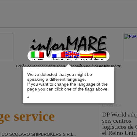
Periódico independiente sobre economía y política de transporte
We've detected that you might be
speaking a different language.
If you want to change the language of the
page you can click one of the flags above.
x
LOGÍSTICA
e service
DP World adq
seis centros
logísticos de
el Reino Unid
ICO SCOLARO SHIPBROKERS S.R.L.
.