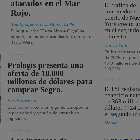
atacados en el Mar
El tráfico de
contenedores 
Rojo.
puerto de Nu
York creció u
Southampton/Saná/Nueva Delhi
en el segundo
El buque indio "Faize Noore Oliya" se
trimestre.
hundió, los hutíes reivindican el ataque al
"NCC Wafa"
Nueva York
En los primeros s
LOGÍSTICA
de 2026, se gesti
Prologis presenta una
4,43 millones de
(+0,2%).
oferta de 18.800
millones de dólares para
PUERTOS
comprar Segro.
ICTSI registr
beneficio net
de 363 millon
San Francisco
dólares (+24,
Esta fusión creará un gigante europeo en
la propiedad y gestión de inmuebles
el segundo tr
logísticos.
Manila
CRUCEROS