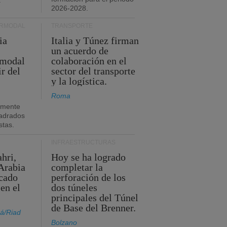
.
2026-2028.
ERMODAL
TRANSPORTE
ia
Italia y Túnez firman
un acuerdo de
rmodal
colaboración en el
ir del
sector del transporte
y la logística.
Roma
amente
adrados
stas.
INFRAESTRUCTURAS
hri,
Hoy se ha logrado
Arabia
completar la
acado
perforación de los
 en el
dos túneles
principales del Túnel
de Base del Brenner.
á/Riad
Bolzano