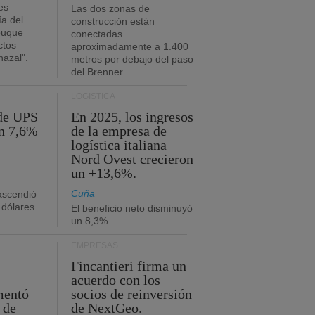
es
Las dos zonas de
ía del
construcción están
buque
conectadas
ctos
aproximadamente a 1.400
azal".
metros por debajo del paso
del Brenner.
LOGÍSTICA
 de UPS
En 2025, los ingresos
n 7,6%
de la empresa de
logística italiana
Nord Ovest crecieron
un +13,6%.
Cuña
 ascendió
 dólares
El beneficio neto disminuyó
un 8,3%.
EMPRESAS
Fincantieri firma un
acuerdo con los
mentó
socios de reinversión
 de
de NextGeo.