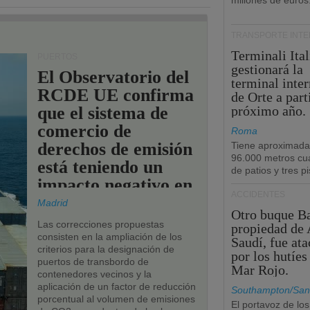
millones de euros
TRANSPORTE INT
Terminali Ital
PUERTOS
gestionará la
El Observatorio del
terminal inte
RCDE UE confirma
de Orte a part
que el sistema de
próximo año.
comercio de
Roma
derechos de emisión
Tiene aproximad
96.000 metros cu
está teniendo un
de patios y tres pi
impacto negativo en
ACCIDENTES
los puertos de la
Madrid
Otro buque Ba
UE.
Las correcciones propuestas
propiedad de 
consisten en la ampliación de los
Saudí, fue at
criterios para la designación de
por los hutíes
puertos de transbordo de
Mar Rojo.
contenedores vecinos y la
aplicación de un factor de reducción
Southampton/San
porcentual al volumen de emisiones
El portavoz de los