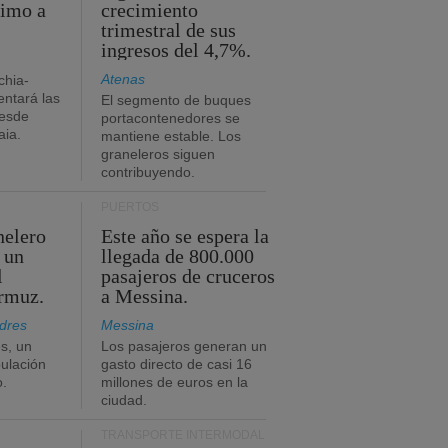
timo a
crecimiento
trimestral de sus
ingresos del 4,7%.
Atenas
chia-
ntará las
El segmento de buques
desde
portacontenedores se
aia.
mantiene estable. Los
graneleros siguen
contribuyendo.
PUERTOS
nelero
Este año se espera la
 un
llegada de 800.000
l
pasajeros de cruceros
Ormuz.
a Messina.
dres
Messina
s, un
Los pasajeros generan un
pulación
gasto directo de casi 16
o.
millones de euros en la
ciudad.
TRANSPORTE INTERMODAL