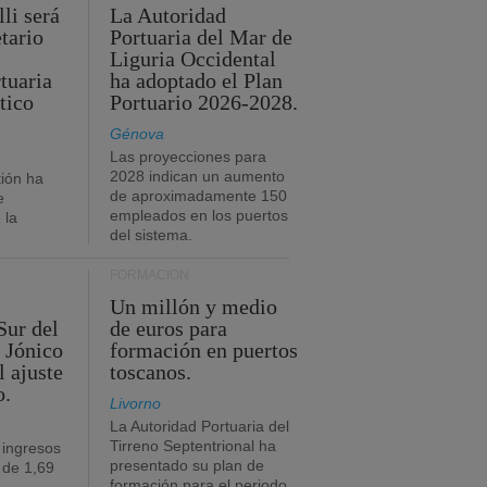
li será
La Autoridad
tario
Portuaria del Mar de
Liguria Occidental
tuaria
ha adoptado el Plan
tico
Portuario 2026-2028.
Génova
Las proyecciones para
2028 indican un aumento
ión ha
de aproximadamente 150
e
empleados en los puertos
 la
del sistema.
FORMACIÓN
Un millón y medio
Sur del
de euros para
 Jónico
formación en puertos
l ajuste
toscanos.
o.
Livorno
La Autoridad Portuaria del
Tirreno Septentrional ha
 ingresos
presentado su plan de
 de 1,69
formación para el periodo