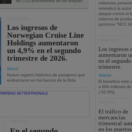
de CO2 procedentes de los buques.
militantes yemení
reivindicó la autor
ataque contra el 
cisterna de produ
CRUCEROS
químicos "NCC Gh
Los ingresos de
Norwegian Cruise Line
LOGÍSTICA
Holdings aumentaron
Los ingresos
un 4,9% en el segundo
aumentaron u
trimestre de 2026.
en el segundo
trimestre.
Miami
Nuevo registro histórico de pasajeros que
Atlanta
embarcaron en los barcos de la flota.
El beneficio neto
a 604 millones de
(-52,9%).
PUERTOS
El tráfico de
mercancías
PUERTOS
trimestral au
en los puertos
En el segundo