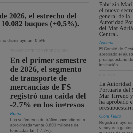
Fabrizio Maril
el nuevo secre
de 2026, el estrecho del
general de la
Autoridad Por
 10.082 buques (+0,5%).
del Mar Adriá
Central.
ítimo disminuyó un -0,5%.
Ancona
El Comité de Gest
TRANSPORTE POR FERROCARRIL
aprobado el ajust
En el primer semestre
presupuestario de
institución.
de 2026, el segmento
PUERTOS
de transporte de
La Autoridad
mercancías de FS
Portuaria del 
registró una caída del
Mar Tirreno y
ha aprobado e
-2,7% en los ingresos
presupuestari
operativos.
Roma
Gioia Tauro
Los volúmenes de tráfico ascendieron a
Registra mayores
aproximadamente 8.800 millones de
y mayores gastos
toneladas-km (-7,3%).