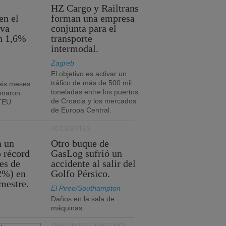
HZ Cargo y Railtrans
en el
forman una empresa
eva
conjunta para el
n 1,6%
transporte
intermodal.
Zagreb
El objetivo es activar un
tráfico de más de 500 mil
eis meses
toneladas entre los puertos
onaron
de Croacia y los mercados
 TEU
de Europa Central.
ACCIDENTES
a un
Otro buque de
o récord
GasLog sufrió un
es de
accidente al salir del
2%) en
Golfo Pérsico.
imestre.
El Pireo/Southampton
Daños en la sala de
máquinas
TRANSPORTE MARÍTIMO