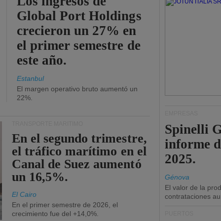
Los ingresos de
Global Port Holdings
crecieron un 27% en
el primer semestre de
este año.
Estanbul
El margen operativo bruto aumentó un
22%.
EMPRESAS
TRANSPORTE MARÍTIMO
Spinelli 
En el segundo trimestre,
informe d
el tráfico marítimo en el
2025.
Canal de Suez aumentó
un 16,5%.
Génova
El valor de la pr
El Cairo
contrataciones a
En el primer semestre de 2026, el
crecimiento fue del +14,0%.
PUERTOS