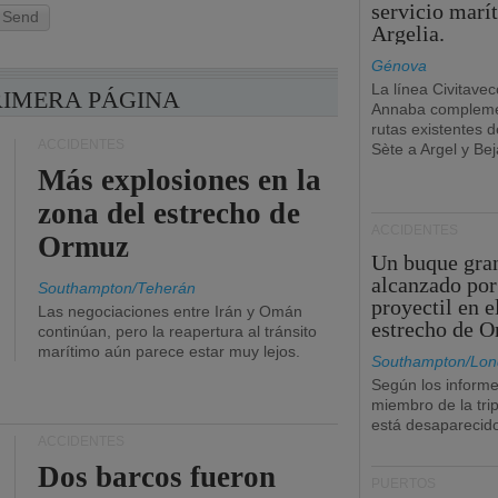
servicio marí
Send
Argelia.
Génova
La línea Civitavec
RIMERA PÁGINA
Annaba compleme
rutas existentes 
ACCIDENTES
Sète a Argel y Bej
Más explosiones en la
zona del estrecho de
ACCIDENTES
Ormuz
Un buque gra
alcanzado por
Southampton/Teherán
proyectil en e
Las negociaciones entre Irán y Omán
estrecho de 
continúan, pero la reapertura al tránsito
marítimo aún parece estar muy lejos.
Southampton/Lon
Según los informe
miembro de la tri
está desaparecid
ACCIDENTES
Dos barcos fueron
PUERTOS