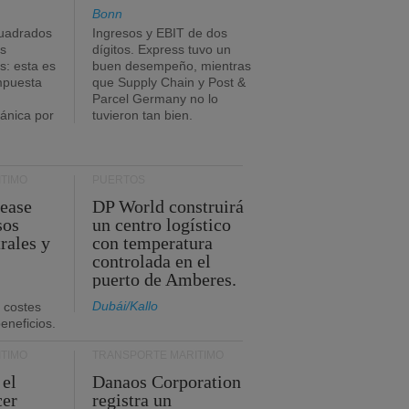
Bonn
uadrados
Ingresos y EBIT de dos
s
dígitos. Express tuvo un
: esta es
buen desempeño, mientras
impuesta
que Supply Chain y Post &
Parcel Germany no lo
tánica por
tuvieron tan bien.
TIMO
PUERTOS
Lease
DP World construirá
sos
un centro logístico
rales y
con temperatura
controlada en el
puerto de Amberes.
Dubái/Kallo
 costes
eneficios.
TIMO
TRANSPORTE MARÍTIMO
 el
Danaos Corporation
cer
registra un