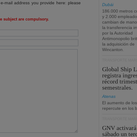
 e-mail address you provide here: please
Dubái
186.000 metros c
y 2.000 empleado
e subject are compulsory.
cambian de manos
la transferencia 
por la Autoridad
Antimonopolio bri
la adquisición de
Wincanton.
TRANSPORTE MARÍ
Global Ship 
registra ingre
récord trimest
semestrales.
Atenas
El aumento de los
repercute en los b
TRANSPORTE MARÍ
GNV activará
sábado un ter