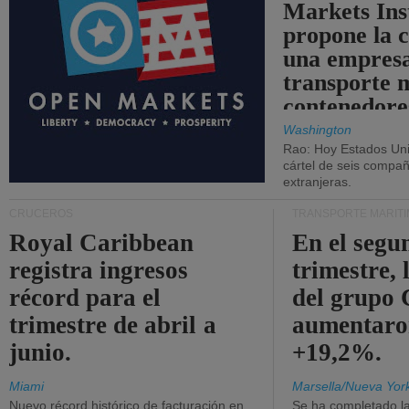
Markets Ins
propone la 
una empresa
transporte 
contenedore
Washington
Rao: Hoy Estados Un
cártel de seis compañ
extranjeras.
CRUCEROS
TRANSPORTE MARÍT
Royal Caribbean
En el segu
registra ingresos
trimestre, 
récord para el
del grup
trimestre de abril a
aumentaro
junio.
+19,2%.
Miami
Marsella/Nueva Yor
Nuevo récord histórico de facturación en
Se ha completado l