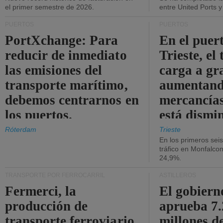
el primer semestre de 2026.
entre United Ports 
PUERTOS
PUERTOS
PortXchange: Para
En el puer
reducir de inmediato
Trieste, el 
las emisiones del
carga a gr
transporte marítimo,
aumentando
debemos centrarnos en
mercancías
los puertos.
está dismi
Róterdam
Trieste
En los primeros sei
tráfico en Monfalco
24,9%.
TRANSPORTE POR FERROCARRIL
ASTILLEROS
Fermerci, la
El gobiern
producción de
aprueba 7
transporte ferroviario
millones d