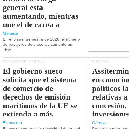
general está
aumentando, mientras
que el de carga a
granel está
Marsella
En el primer semestre de 2026, el número
disminuyendo.
de pasajeros de cruceros aumentó un
+5%.
TRANSPORTE MARÍTIMO
PUERTOS
El gobierno sueco
Assitermin
solicita que el sistema
en conocim
de comercio de
políticos l
derechos de emisión
relativas a
marítimos de la UE se
concesión, 
extienda a más
inversiones
buques.
intermodal
Estocolmo
Génova
Estocolmo subraya la necesidad de que el
Propuesta para oto