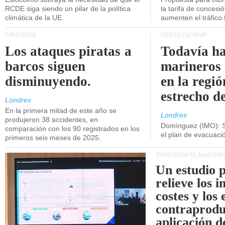
RCDE siga siendo un pilar de la política
la tarifa de concesi
climática de la UE.
aumenten el tráfico f
PIRATERÍA
GENTE DE MAR
Los ataques piratas a
Todavía ha
barcos siguen
marineros
disminuyendo.
en la regió
estrecho d
Londres
En la primera mitad de este año se
Londres
produjeron 38 accidentes, en
Domínguez (IMO): S
comparación con los 90 registrados en los
el plan de evacuac
primeros seis meses de 2025.
TRANSPORTE MARÍTIM
Un estudio 
relieve los 
costes y los 
contraprodu
aplicación 