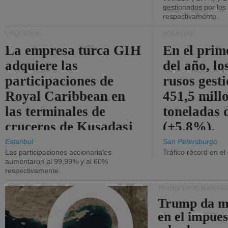
gestionados por los
respectivamente.
CRUCEROS
PUERTOS
La empresa turca GIH
En el prim
adquiere las
del año, lo
participaciones de
rusos gest
Royal Caribbean en
451,5 mill
las terminales de
toneladas 
cruceros de Kusadasi
(+5,8%).
y Lisboa.
Estanbul
San Petersburgo
Las participaciones accionariales
Tráfico récord en el
aumentaron al 99,99% y al 60%
respectivamente.
TRANSPORTE MARÍTIM
Trump da m
en el impue