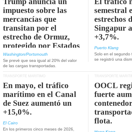
Trump anuncia un
El tráfico
impuesto sobre las
semestral e
mercancías que
estrechos 
transitan por el
Singapur 
estrecho de Ormuz,
+3,7%.
protegido por Estados
Puerto Klang
Unidos.
Solo en el segundo 
Washington/Portsmouth
se registró una dism
Se prevé que sea igual al 20% del valor
de las cargas transportadas.
TRANSPORTE MARÍTIMO
TRANSPORTE MARÍT
En mayo, el tráfico
OOCL regi
marítimo en el Canal
fuerte aum
de Suez aumentó un
contenedor
+15,0%.
transporta
flota.
El Cairo
En los primeros cinco meses de 2026,
Hong Kong