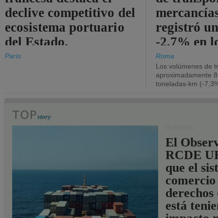
declive competitivo del
mercancía
ecosistema portuario
registró un
del Estado.
-2,7% en l
operativos
París
Roma
Los volúmenes de tr
aproximadamente 8.
toneladas-km (-7,3%
PUERTOS
El Observ
RCDE UE
que el si
comercio
derechos 
está teni