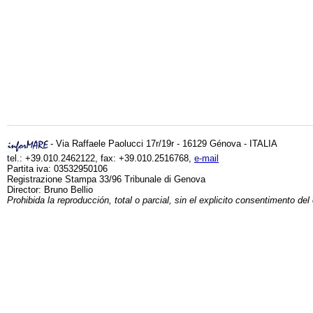
- Via Raffaele Paolucci 17r/19r - 16129 Génova - ITALIA
tel.: +39.010.2462122, fax: +39.010.2516768,
e-mail
Partita iva: 03532950106
Registrazione Stampa 33/96 Tribunale di Genova
Director: Bruno Bellio
Prohibida la reproducción, total o parcial, sin el explicito consentimento del 