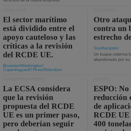
recursos de la nueva empresa.
LEGISLACIÓN
ACCIDENTES
El sector marítimo
Otro ataq
está dividido entre el
contra un 
apoyo cauteloso y las
estrecho d
críticas a la revisión
Southampton
del RCDE UE.
Un buque cisterna f
abandonado por su t
Bruselas/Washington/
Copenhague/El Pireo/Róterdam
TRANSPORTE MARÍTIMO
PUERTOS
La ECSA considera
ESPO: No 
que la revisión
reducción 
propuesta del RCDE
de aplicaci
UE es un primer paso,
RCDE UE d
pero deberían seguir
400 tonela