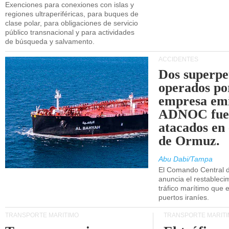
Exenciones para conexiones con islas y
regiones ultraperiféricas, para buques de
clase polar, para obligaciones de servicio
público transnacional y para actividades
de búsqueda y salvamento.
ACCIDENTES
Dos superpe
operados po
empresa emi
ADNOC fue
atacados en 
de Ormuz.
Abu Dabi/Tampa
El Comando Central 
anuncia el restableci
tráfico marítimo que e
puertos iraníes.
TRANSPORTE MARÍTIMO
TRANSPORTE MARÍT