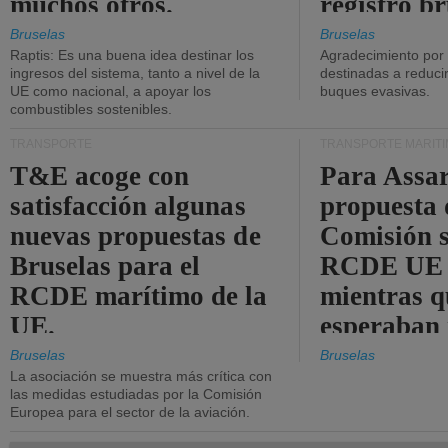
muchos otros.
registro br
Bruselas
Bruselas
Raptis: Es una buena idea destinar los
Agradecimiento por
ingresos del sistema, tanto a nivel de la
destinadas a reducir
UE como nacional, a apoyar los
buques evasivas.
combustibles sostenibles.
TRANSPORTE
TRANSPORTE MARÍT
T&E acoge con
Para Assar
satisfacción algunas
propuesta 
nuevas propuestas de
Comisión s
Bruselas para el
RCDE UE e
RCDE marítimo de la
mientras q
UE.
esperaban
más audac
Bruselas
Bruselas
La asociación se muestra más crítica con
las medidas estudiadas por la Comisión
Europea para el sector de la aviación.