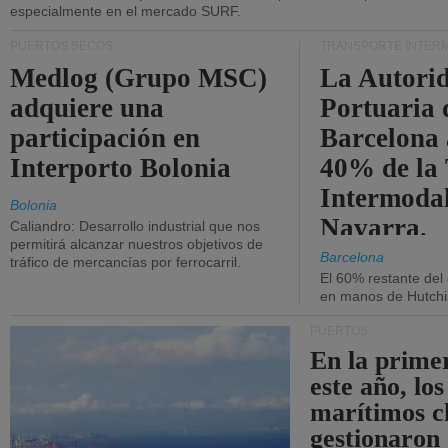
especialmente en el mercado SURF.
PUERTOS SECOS
TRANSPORTE INTER
Medlog (Grupo MSC)
La Autori
adquiere una
Portuaria 
participación en
Barcelona 
Interporto Bolonia
40% de la
Intermodal
Bolonia
Navarra.
Caliandro: Desarrollo industrial que nos
permitirá alcanzar nuestros objetivos de
Barcelona
tráfico de mercancías por ferrocarril.
El 60% restante del
en manos de Hutchi
PUERTOS
En la prime
este año, lo
marítimos c
gestionaron