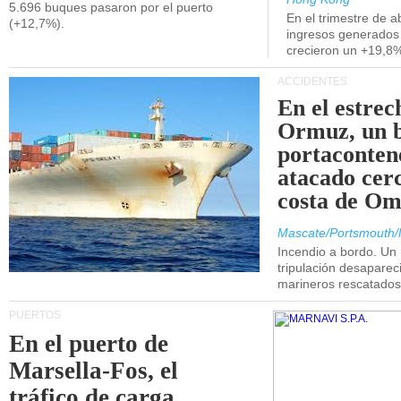
5.696 buques pasaron por el puerto
En el trimestre de abr
(+12,7%).
ingresos generados 
crecieron un +19,8
ACCIDENTES
En el estrec
Ormuz, un 
portaconten
atacado cerc
costa de Om
Mascate/Portsmouth/
Incendio a bordo. Un
tripulación desaparec
marineros rescatados
PUERTOS
En el puerto de
Marsella-Fos, el
tráfico de carga