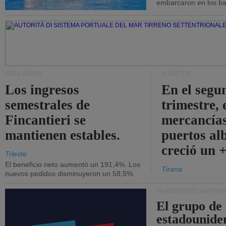
embarcaron en los bar
ASTILLEROS
PUERTOS
Los ingresos
En el segu
semestrales de
trimestre, 
Fincantieri se
mercancías
mantienen estables.
puertos al
creció un 
Trieste
El beneficio neto aumentó un 191,4%. Los
Tirana
nuevos pedidos disminuyeron un 58,5%.
TRANSPORTE MARÍTIM
El grupo de
estadounide