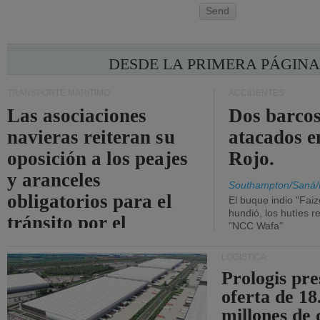
Send
DESDE LA PRIMERA PÁGIN
TRANSPORTE MARÍTIMO
ACCIDENTES
Las asociaciones
Dos barcos
navieras reiteran su
atacados e
oposición a los peajes
Rojo.
y aranceles
Southampton/Saná/
obligatorios para el
El buque indio "Fai
hundió, los hutíes re
tránsito por el
"NCC Wafa"
estrecho de Ormuz.
LOGÍSTICA
Prologis pr
oferta de 18
millones de 