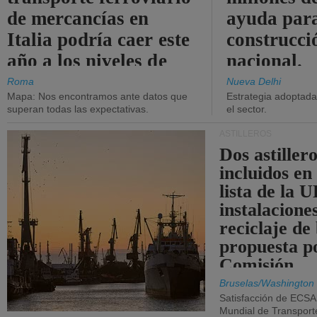
de mercancías en
ayuda para
Italia podría caer este
construcci
año a los niveles de
nacional.
2015.
Roma
Nueva Delhi
Mapa: Nos encontramos ante datos que
Estrategia adoptada 
superan todas las expectativas.
el sector.
ASTILLEROS
Dos astillero
incluidos en
lista de la 
instalacione
reciclaje de
propuesta p
Comisión.
Bruselas/Washington
Satisfacción de ECSA
Mundial de Transport