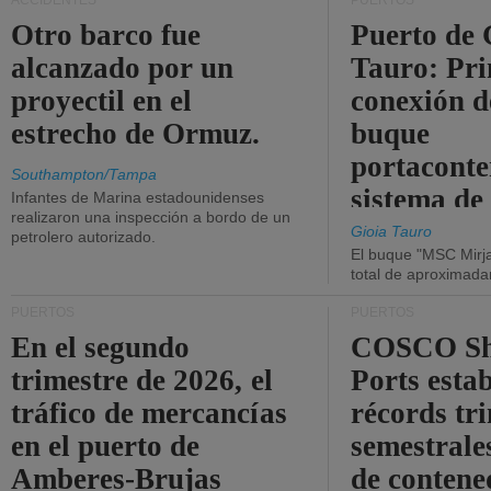
ACCIDENTES
PUERTOS
Otro barco fue
Puerto de 
alcanzado por un
Tauro: Pr
proyectil en el
conexión d
estrecho de Ormuz.
buque
portaconte
Southampton/Tampa
sistema de
Infantes de Marina estadounidenses
realizaron una inspección a bordo de un
la red eléc
Gioia Tauro
petrolero autorizado.
El buque "MSC Mirja
total de aproximad
PUERTOS
PUERTOS
En el segundo
COSCO Sh
trimestre de 2026, el
Ports esta
tráfico de mercancías
récords tr
en el puerto de
semestrales
Amberes-Brujas
de contene