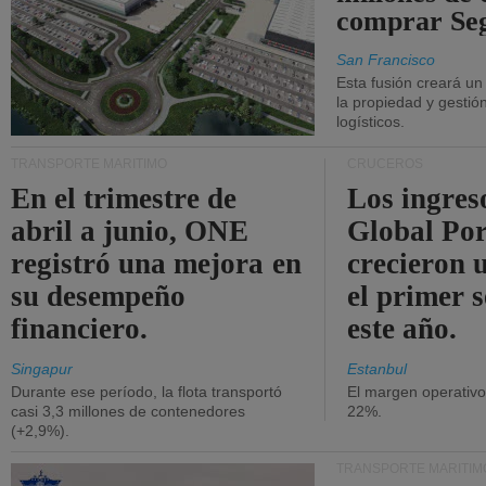
comprar Se
San Francisco
Esta fusión creará u
la propiedad y gestió
logísticos.
TRANSPORTE MARÍTIMO
CRUCEROS
En el trimestre de
Los ingres
abril a junio, ONE
Global Por
registró una mejora en
crecieron 
su desempeño
el primer 
financiero.
este año.
Singapur
Estanbul
Durante ese período, la flota transportó
El margen operativ
casi 3,3 millones de contenedores
22%.
(+2,9%).
TRANSPORTE MARÍTIM