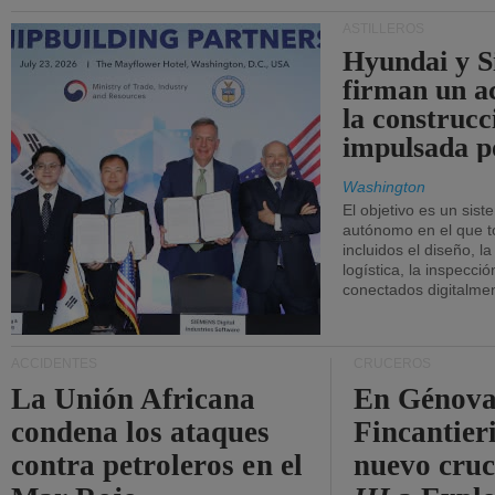
ASTILLEROS
Hyundai y 
firman un a
la construcc
impulsada p
Washington
El objetivo es un sist
autónomo en el que t
incluidos el diseño, la
logística, la inspecci
conectados digitalme
ACCIDENTES
CRUCEROS
La Unión Africana
En Génova
condena los ataques
Fincantieri
contra petroleros en el
nuevo cru