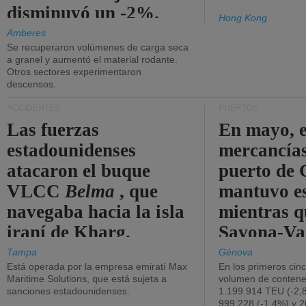
disminuyó un -2%.
Hong Kong
Amberes
Se recuperaron volúmenes de carga seca
a granel y aumentó el material rodante.
Otros sectores experimentaron
descensos.
ACCIDENTES
PUERTOS
Las fuerzas
En mayo, e
estadounidenses
mercancías
atacaron el buque
puerto de 
VLCC
Belma
, que
mantuvo es
navegaba hacia la isla
mientras q
iraní de Kharg.
Savona-Va
disminuyó
Tampa
Génova
Está operada por la empresa emiratí Max
En los primeros cin
Maritime Solutions, que está sujeta a
volumen de contene
sanciones estadounidenses.
1.199.914 TEU (-2,8
999.228 (-1,4%) y 2