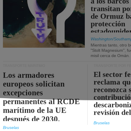
a los barcos
transitan po
de Ormuz b
protección
estadounide
Washington/Southam
Mientras tanto, otro b
"Stolt Magnesium", f
misil cerca de Omán.
TRANSPORTE MARÍTIMO
TRANSPORTE POR F
El sector f
Los armadores
reclama qu
europeos solicitan
reconozca 
excepciones
contribució
permanentes al RCDE
descarboniz
marítimo de la UE
revisión d
después de 2030.
Bruselas
Bruselas