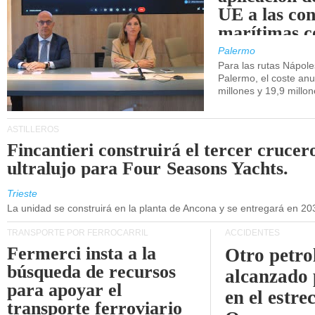
UE a las co
marítimas co
de Sicilia.
Palermo
Para las rutas Nápol
Palermo, el coste anu
millones y 19,9 millo
ASTILLEROS
Fincantieri construirá el tercer crucer
ultralujo para Four Seasons Yachts.
Trieste
La unidad se construirá en la planta de Ancona y se entregará en 20
TRANSPORTE POR FERROCARRIL
ACCIDENTES
Fermerci insta a la
Otro petro
búsqueda de recursos
alcanzado 
para apoyar el
en el estre
transporte ferroviario