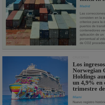
impacto n
los puerto
Madrid
UE.
Las correccione
consisten en la a
criterios para la
puertos de trans
contenedores vec
aplicación de un
porcentual al vo
de CO2 proceden
CRUCEROS
Los ingresos
Norwegian C
Holdings a
un 4,9% en 
trimestre de
Miami
Nuevo registro histór