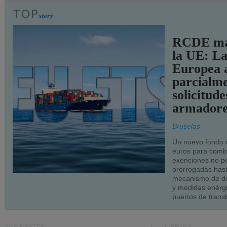
TRANSPORTE
RCDE ma
la UE: L
Europea 
parcialme
solicitude
armadore
Bruselas
Un nuevo fondo 
euros para combu
exenciones no p
prorrogadas has
mecanismo de de
y medidas enérgi
puertos de trans