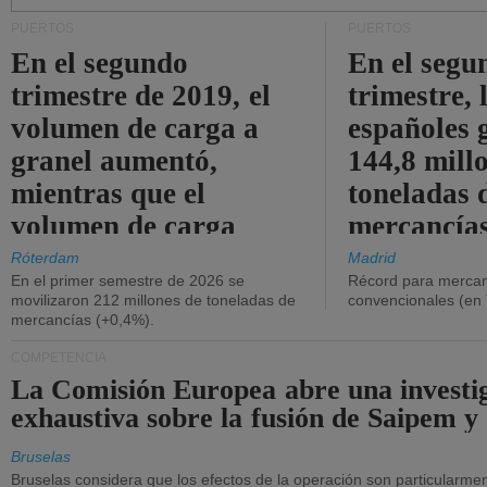
PUERTOS
PUERTOS
En el segundo
En el segu
trimestre de 2019, el
trimestre, 
volumen de carga a
españoles 
granel aumentó,
144,8 mill
mientras que el
toneladas 
volumen de carga
mercancías
general disminuyó.
Róterdam
Madrid
En el primer semestre de 2026 se
Récord para mercan
movilizaron 212 millones de toneladas de
convencionales (en
mercancías (+0,4%).
COMPETENCIA
La Comisión Europea abre una investi
exhaustiva sobre la fusión de Saipem y
Bruselas
Bruselas considera que los efectos de la operación son particularment