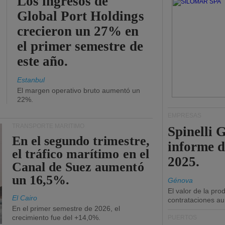
Los ingresos de
Global Port Holdings
crecieron un 27% en
el primer semestre de
este año.
Estanbul
El margen operativo bruto aumentó un
22%.
EMPRESAS
TRANSPORTE MARÍTIMO
Spinelli 
En el segundo trimestre,
informe d
el tráfico marítimo en el
2025.
Canal de Suez aumentó
un 16,5%.
Génova
El valor de la pr
El Cairo
contrataciones a
En el primer semestre de 2026, el
crecimiento fue del +14,0%.
PUERTOS