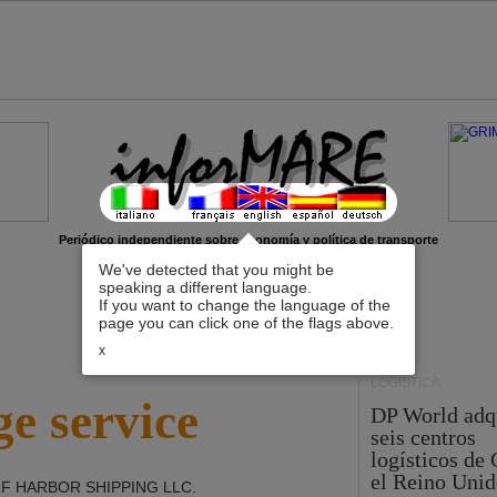
Periódico independiente sobre economía y política de transporte
We've detected that you might be
speaking a different language.
If you want to change the language of the
page you can click one of the flags above.
x
LOGÍSTICA
e service
DP World adq
seis centros
logísticos de
el Reino Unid
F HARBOR SHIPPING LLC
.