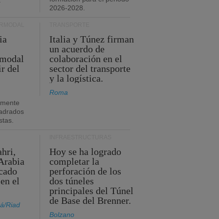
.
2026-2028.
ERMODAL
TRANSPORTE
ia
Italia y Túnez firman
un acuerdo de
rmodal
colaboración en el
ir del
sector del transporte
y la logística.
Roma
amente
adrados
stas.
INFRAESTRUCTURAS
hri,
Hoy se ha logrado
Arabia
completar la
acado
perforación de los
 en el
dos túneles
principales del Túnel
de Base del Brenner.
á/Riad
Bolzano