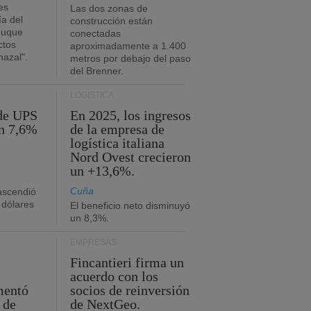
es
Las dos zonas de
ía del
construcción están
buque
conectadas
ctos
aproximadamente a 1.400
azal".
metros por debajo del paso
del Brenner.
LOGÍSTICA
 de UPS
En 2025, los ingresos
n 7,6%
de la empresa de
logística italiana
Nord Ovest crecieron
un +13,6%.
Cuña
 ascendió
 dólares
El beneficio neto disminuyó
un 8,3%.
EMPRESAS
Fincantieri firma un
acuerdo con los
mentó
socios de reinversión
 de
de NextGeo.