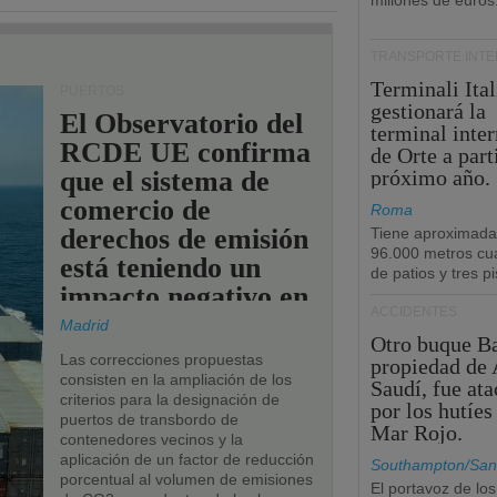
millones de euros
TRANSPORTE INT
Terminali Ital
PUERTOS
gestionará la
El Observatorio del
terminal inte
RCDE UE confirma
de Orte a part
que el sistema de
próximo año.
comercio de
Roma
derechos de emisión
Tiene aproximad
96.000 metros cu
está teniendo un
de patios y tres pi
impacto negativo en
ACCIDENTES
los puertos de la
Madrid
Otro buque Ba
UE.
Las correcciones propuestas
propiedad de 
consisten en la ampliación de los
Saudí, fue at
criterios para la designación de
por los hutíes
puertos de transbordo de
Mar Rojo.
contenedores vecinos y la
aplicación de un factor de reducción
Southampton/San
porcentual al volumen de emisiones
El portavoz de los