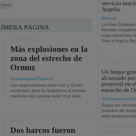
servicio marí
Send
Argelia.
Génova
La línea Civitavec
RIMERA PÁGINA
Annaba compleme
rutas existentes 
ACCIDENTES
Sète a Argel y Bej
Más explosiones en la
zona del estrecho de
ACCIDENTES
Ormuz
Un buque gra
alcanzado por
Southampton/Teherán
proyectil en e
Las negociaciones entre Irán y Omán
estrecho de 
continúan, pero la reapertura al tránsito
marítimo aún parece estar muy lejos.
Southampton/Lon
Según los informe
miembro de la tri
está desaparecid
ACCIDENTES
Dos barcos fueron
PUERTOS