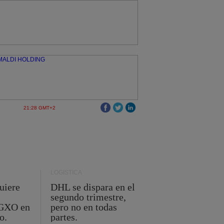
21:28 GMT+2
LOGÍSTICA
uiere
DHL se dispara en el
segundo trimestre,
 GXO en
pero no en todas
o.
partes.