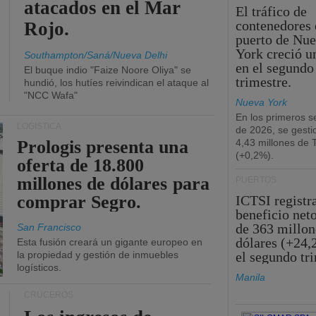
atacados en el Mar
El tráfico de
contenedores 
Rojo.
puerto de Nu
York creció u
Southampton/Saná/Nueva Delhi
en el segundo
El buque indio "Faize Noore Oliya" se
trimestre.
hundió, los hutíes reivindican el ataque al
"NCC Wafa"
Nueva York
En los primeros s
LOGÍSTICA
de 2026, se gesti
Prologis presenta una
4,43 millones de
(+0,2%).
oferta de 18.800
millones de dólares para
PUERTOS
comprar Segro.
ICTSI registr
beneficio net
de 363 millon
San Francisco
dólares (+24,
Esta fusión creará un gigante europeo en
la propiedad y gestión de inmuebles
el segundo tr
logísticos.
Manila
CRUCEROS