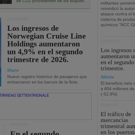
de CO2 procedentes de los buques.
militantes yemení
reivindicó la autor
ataque contra el 
cisterna de produ
CRUCEROS
químicos "NCC Gh
Los ingresos de
Norwegian Cruise Line
LOGÍSTICA
Holdings aumentaron
Los ingresos
un 4,9% en el segundo
aumentaron u
trimestre de 2026.
en el segundo
trimestre.
Miami
Nuevo registro histórico de pasajeros que
Atlanta
embarcaron en los barcos de la flota.
El beneficio neto
a 604 millones de
(-52,9%).
PUERTOS
El tráfico de
mercancías
PUERTOS
trimestral au
en los puertos
En el segundo