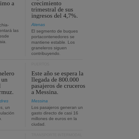
timo a
crecimiento
trimestral de sus
ingresos del 4,7%.
Atenas
chia-
ntará las
El segmento de buques
desde
portacontenedores se
aia.
mantiene estable. Los
graneleros siguen
contribuyendo.
PUERTOS
nelero
Este año se espera la
 un
llegada de 800.000
l
pasajeros de cruceros
Ormuz.
a Messina.
dres
Messina
s, un
Los pasajeros generan un
pulación
gasto directo de casi 16
o.
millones de euros en la
ciudad.
TRANSPORTE INTERMODAL