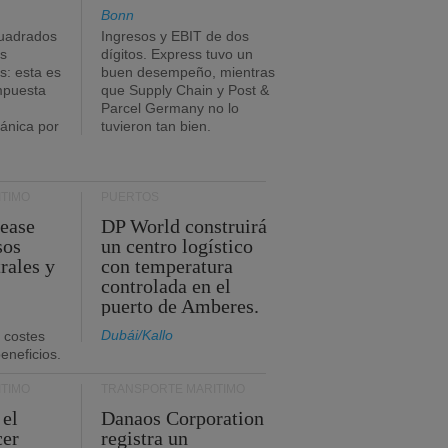
Bonn
uadrados
Ingresos y EBIT de dos
s
dígitos. Express tuvo un
: esta es
buen desempeño, mientras
impuesta
que Supply Chain y Post &
Parcel Germany no lo
tánica por
tuvieron tan bien.
TIMO
PUERTOS
Lease
DP World construirá
sos
un centro logístico
rales y
con temperatura
controlada en el
puerto de Amberes.
Dubái/Kallo
 costes
eneficios.
TIMO
TRANSPORTE MARÍTIMO
 el
Danaos Corporation
cer
registra un