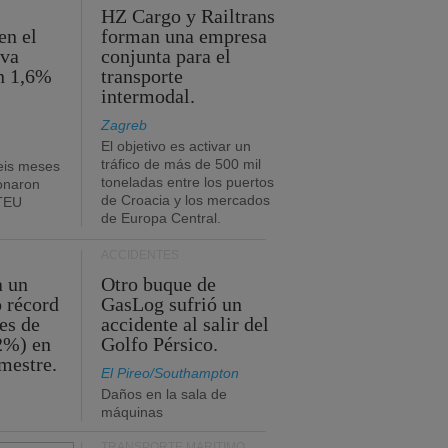
HZ Cargo y Railtrans
en el
forman una empresa
eva
conjunta para el
n 1,6%
transporte
intermodal.
Zagreb
El objetivo es activar un
tráfico de más de 500 mil
eis meses
toneladas entre los puertos
onaron
de Croacia y los mercados
 TEU
de Europa Central.
ACCIDENTES
a un
Otro buque de
o récord
GasLog sufrió un
es de
accidente al salir del
2%) en
Golfo Pérsico.
imestre.
El Pireo/Southampton
Daños en la sala de
máquinas
TRANSPORTE MARÍTIMO