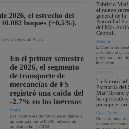
Fabrizio Maril
el nuevo secre
de 2026, el estrecho del
general de la
Autoridad Por
 10.082 buques (+0,5%).
del Mar Adriá
Central.
ítimo disminuyó un -0,5%.
Ancona
El Comité de Gest
TRANSPORTE POR FERROCARRIL
aprobado el ajust
En el primer semestre
presupuestario de
institución.
de 2026, el segmento
PUERTOS
de transporte de
La Autoridad
mercancías de FS
Portuaria del 
registró una caída del
Mar Tirreno y
ha aprobado e
-2,7% en los ingresos
presupuestari
operativos.
Roma
Gioia Tauro
Los volúmenes de tráfico ascendieron a
Registra mayores
aproximadamente 8.800 millones de
y mayores gastos
toneladas-km (-7,3%).