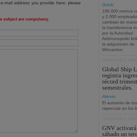
 e-mail address you provide here: please
Dubái
186.000 metros c
y 2.000 empleado
e subject are compulsory.
cambian de manos
la transferencia 
por la Autoridad
Antimonopolio bri
la adquisición de
Wincanton.
TRANSPORTE MARÍ
Global Ship 
registra ingre
récord trimest
semestrales.
Atenas
El aumento de los
repercute en los b
TRANSPORTE MARÍ
GNV activará
sábado un ter