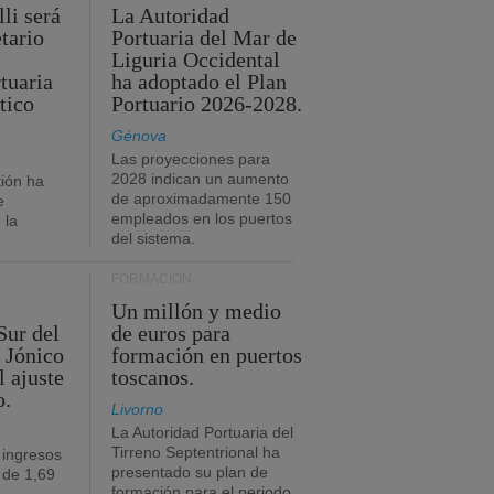
li será
La Autoridad
tario
Portuaria del Mar de
Liguria Occidental
tuaria
ha adoptado el Plan
tico
Portuario 2026-2028.
Génova
Las proyecciones para
2028 indican un aumento
ión ha
de aproximadamente 150
e
empleados en los puertos
 la
del sistema.
FORMACIÓN
Un millón y medio
Sur del
de euros para
 Jónico
formación en puertos
l ajuste
toscanos.
o.
Livorno
La Autoridad Portuaria del
Tirreno Septentrional ha
 ingresos
presentado su plan de
 de 1,69
formación para el periodo