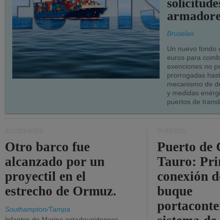
solicitude
armadore
Bruselas
Un nuevo fondo 
euros para combu
exenciones no p
prorrogadas has
mecanismo de de
y medidas enérgi
puertos de trans
ACCIDENTES
PUERTOS
Otro barco fue
Puerto de 
alcanzado por un
Tauro: Pr
proyectil en el
conexión d
estrecho de Ormuz.
buque
portaconte
Southampton/Tampa
Infantes de Marina estadounidenses