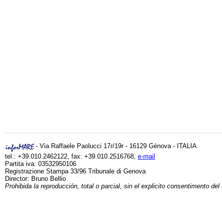
- Via Raffaele Paolucci 17r/19r - 16129 Génova - ITALIA
tel.: +39.010.2462122, fax: +39.010.2516768,
e-mail
Partita iva: 03532950106
Registrazione Stampa 33/96 Tribunale di Genova
Director: Bruno Bellio
Prohibida la reproducción, total o parcial, sin el explicito consentimento del 