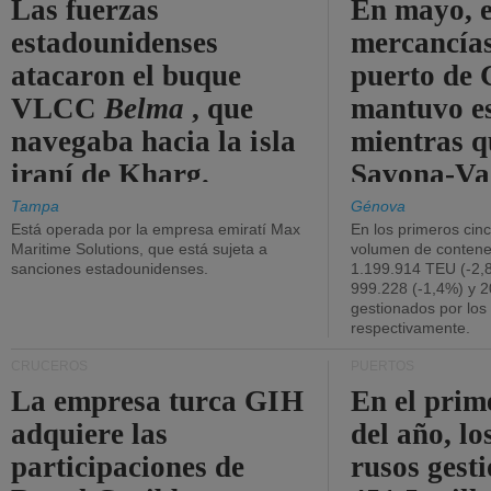
Las fuerzas
En mayo, e
estadounidenses
mercancías
atacaron el buque
puerto de 
VLCC
Belma
, que
mantuvo es
navegaba hacia la isla
mientras q
iraní de Kharg.
Savona-Va
disminuyó
Tampa
Génova
Está operada por la empresa emiratí Max
En los primeros cin
Maritime Solutions, que está sujeta a
volumen de contene
sanciones estadounidenses.
1.199.914 TEU (-2,8
999.228 (-1,4%) y 2
gestionados por los
respectivamente.
CRUCEROS
PUERTOS
La empresa turca GIH
En el prim
adquiere las
del año, lo
participaciones de
rusos gest