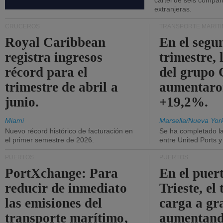
cártel de seis compañ
extranjeras.
CRUCEROS
TRANSPORTE MARÍT
Royal Caribbean
En el segu
registra ingresos
trimestre, 
récord para el
del grup
trimestre de abril a
aumentaro
junio.
+19,2%.
Miami
Marsella/Nueva Yor
Nuevo récord histórico de facturación en
Se ha completado l
el primer semestre de 2026.
entre United Ports 
PUERTOS
PUERTOS
PortXchange: Para
En el puer
reducir de inmediato
Trieste, el 
las emisiones del
carga a gr
transporte marítimo,
aumentando