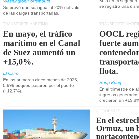
Unidos.
Solo en el segundo 
Washington/Portsmouth
se registró una dism
Se prevé que sea igual al 20% del valor
de las cargas transportadas.
TRANSPORTE MARÍTIMO
TRANSPORTE MARÍT
En mayo, el tráfico
OOCL regi
marítimo en el Canal
fuerte aum
de Suez aumentó un
contenedor
+15,0%.
transporta
flota.
El Cairo
En los primeros cinco meses de 2026,
Hong Kong
5.696 buques pasaron por el puerto
En el trimestre de abr
(+12,7%).
ingresos generados 
crecieron un +19,8
ACCIDENTES
En el estrec
Ormuz, un 
portaconten