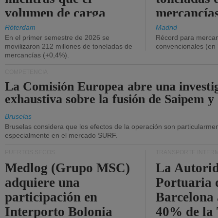
volumen de carga
mercancías
general disminuyó.
Róterdam
Madrid
En el primer semestre de 2026 se
Récord para mercan
movilizaron 212 millones de toneladas de
convencionales (en
mercancías (+0,4%).
COMPETENCIA
La Comisión Europea abre una investi
exhaustiva sobre la fusión de Saipem y
Bruselas
Bruselas considera que los efectos de la operación son particularment
especialmente en el mercado SURF.
PUERTOS SECOS
TRANSPORTE INTER
Medlog (Grupo MSC)
La Autori
adquiere una
Portuaria 
participación en
Barcelona 
Interporto Bolonia
40% de la