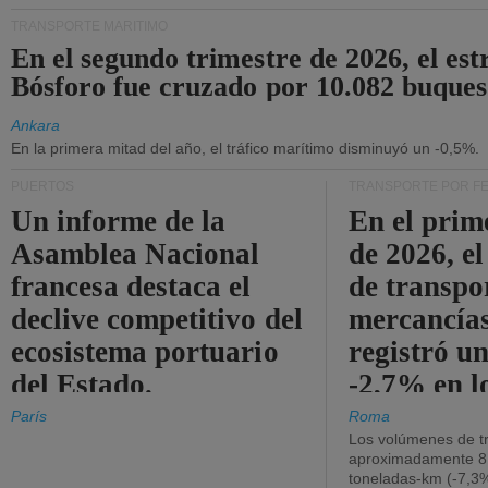
TRANSPORTE MARÍTIMO
En el segundo trimestre de 2026, el est
Bósforo fue cruzado por 10.082 buques
Ankara
En la primera mitad del año, el tráfico marítimo disminuyó un -0,5%.
PUERTOS
TRANSPORTE POR F
Un informe de la
En el prim
Asamblea Nacional
de 2026, e
francesa destaca el
de transpo
declive competitivo del
mercancía
ecosistema portuario
registró un
del Estado.
-2,7% en l
operativos
París
Roma
Los volúmenes de tr
aproximadamente 8.
toneladas-km (-7,3%