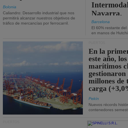
Intermodal
Bolonia
Navarra.
Caliandro: Desarrollo industrial que nos
permitirá alcanzar nuestros objetivos de
Barcelona
tráfico de mercancías por ferrocarril.
El 60% restante del
en manos de Hutchi
PUERTOS
En la prime
este año, lo
marítimos c
gestionaron
millones de 
carga (+3,0
Pekín
Nuevos récords histór
contenedores semestra
PUERTOS