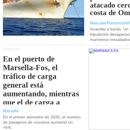
atacado cerc
costa de Om
Mascate/Portsmouth/
Incendio a bordo. Un
tripulación desaparec
marineros rescatados
PUERTOS
En el puerto de
Marsella-Fos, el
tráfico de carga
general está
aumentando, mientras
que el de carga a
granel está
Marsella
En el primer semestre de 2026, el número
disminuyendo.
de pasajeros de cruceros aumentó un
+5%.