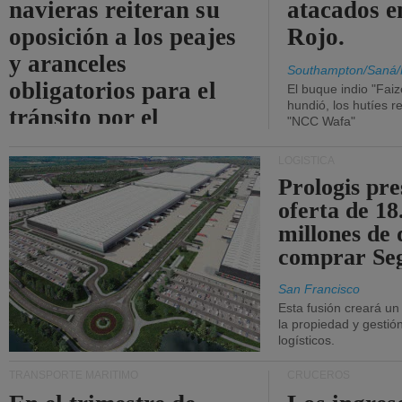
navieras reiteran su
atacados e
oposición a los peajes
Rojo.
y aranceles
Southampton/Saná/
obligatorios para el
El buque indio "Fai
hundió, los hutíes re
tránsito por el
"NCC Wafa"
estrecho de Ormuz.
LOGÍSTICA
Prologis pr
oferta de 18
millones de 
comprar Se
San Francisco
Esta fusión creará u
la propiedad y gestió
logísticos.
TRANSPORTE MARÍTIMO
CRUCEROS