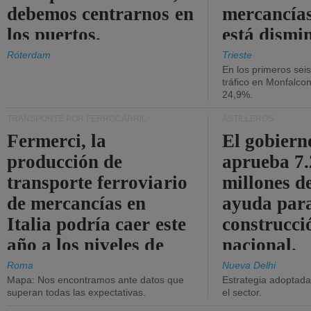
debemos centrarnos en
mercancías
los puertos.
está dismi
Róterdam
Trieste
En los primeros sei
tráfico en Monfalco
24,9%.
TRANSPORTE POR FERROCARRIL
ASTILLEROS
Fermerci, la
El gobiern
producción de
aprueba 7
transporte ferroviario
millones d
de mercancías en
ayuda para
Italia podría caer este
construcci
año a los niveles de
nacional.
2015.
Roma
Nueva Delhi
Mapa: Nos encontramos ante datos que
Estrategia adoptada 
superan todas las expectativas.
el sector.