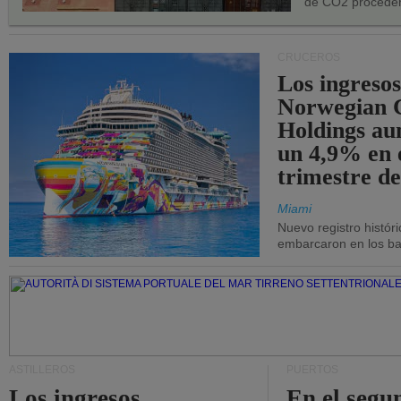
de CO2 proceden
CRUCEROS
Los ingresos
Norwegian C
Holdings a
un 4,9% en 
trimestre de
Miami
Nuevo registro histór
embarcaron en los bar
ASTILLEROS
PUERTOS
Los ingresos
En el segu