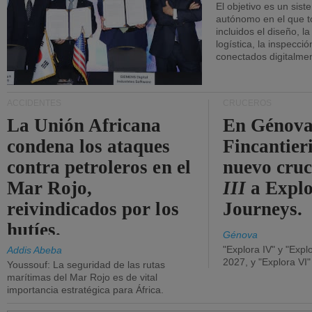
El objetivo es un sist
autónomo en el que t
incluidos el diseño, la
logística, la inspecci
conectados digitalme
ACCIDENTES
CRUCEROS
La Unión Africana
En Génova
condena los ataques
Fincantieri
contra petroleros en el
nuevo cru
Mar Rojo,
III
a Expl
reivindicados por los
Journeys.
hutíes.
Génova
"Explora IV" y "Expl
Addis Abeba
2027, y "Explora VI
Youssouf: La seguridad de las rutas
marítimas del Mar Rojo es de vital
importancia estratégica para África.