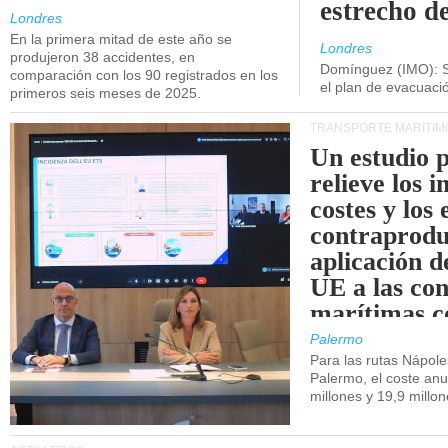
estrecho d
Londres
En la primera mitad de este año se
Londres
produjeron 38 accidentes, en
Domínguez (IMO): S
comparación con los 90 registrados en los
el plan de evacuac
primeros seis meses de 2025.
TRANSPORTE MARÍTIM
Un estudio 
relieve los 
costes y los 
contraprodu
aplicación 
UE a las co
marítimas co
de Sicilia.
Palermo
Para las rutas Nápol
Palermo, el coste anu
millones y 19,9 millo