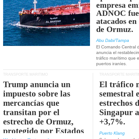
empresa emi
ADNOC fue
atacados en 
de Ormuz.
Abu Dabi/Tampa
El Comando Central 
anuncia el restableci
tráfico marítimo que e
puertos iraníes.
TRANSPORTE MARÍTIMO
TRANSPORTE MARÍT
Trump anuncia un
El tráfico
impuesto sobre las
semestral e
mercancías que
estrechos 
transitan por el
Singapur 
estrecho de Ormuz,
+3,7%.
protegido por Estados
Puerto Klang