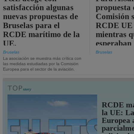
satisfacción algunas
propuesta 
nuevas propuestas de
Comisión s
Bruselas para el
RCDE UE e
RCDE marítimo de la
mientras q
UE.
esperaban
más audac
Bruselas
Bruselas
La asociación se muestra más crítica con
las medidas estudiadas por la Comisión
Europea para el sector de la aviación.
TRANSPORTE
RCDE ma
la UE: L
Europea 
parcialme