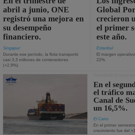
En el trimestre de
Los ingres
abril a junio, ONE
Global Por
registró una mejora en
crecieron 
su desempeño
el primer 
financiero.
este año.
Singapur
Estanbul
Durante ese período, la flota transportó
El margen operativ
casi 3,3 millones de contenedores
22%.
(+2,9%).
TRANSPORTE MARÍTIM
En el segund
el tráfico m
Canal de Su
un 16,5%.
El Cairo
En el primer semestre
crecimiento fue del +