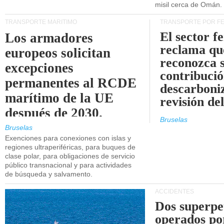
misil cerca de Omán.
TRANSPORTE MARÍTIMO
TRANSPORTE POR F
El sector f
Los armadores
reclama qu
europeos solicitan
reconozca 
excepciones
contribució
permanentes al RCDE
descarboniz
marítimo de la UE
revisión d
después de 2030.
Bruselas
Bruselas
Exenciones para conexiones con islas y
regiones ultraperiféricas, para buques de
clase polar, para obligaciones de servicio
público transnacional y para actividades
de búsqueda y salvamento.
ACCIDENTES
Dos superpe
operados po