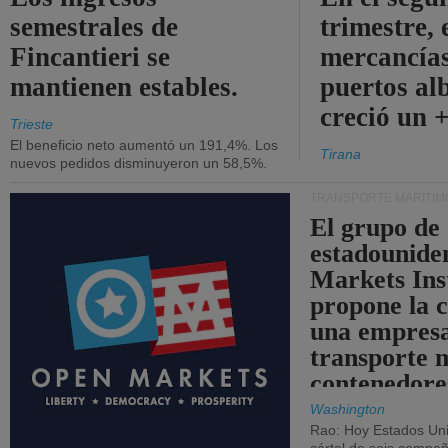
semestrales de
trimestre, 
Fincantieri se
mercancías
mantienen estables.
puertos al
creció un 
Trieste
El beneficio neto aumentó un 191,4%. Los
Tirana
nuevos pedidos disminuyeron un 58,5%.
TRANSPORTE MARÍTIM
El grupo de
estadounide
Markets Ins
propone la 
una empresa
transporte 
contenedore
Washington
Rao: Hoy Estados Un