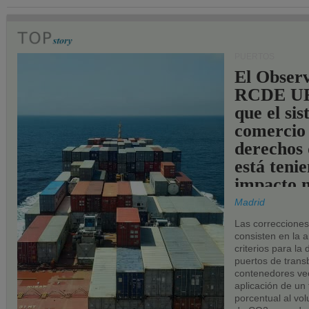
PUERTOS
El Observ
RCDE UE
que el si
comercio
derechos 
está teni
impacto n
los puerto
Madrid
UE.
Las correccione
consisten en la a
criterios para la
puertos de trans
contenedores vec
aplicación de un
porcentual al vo