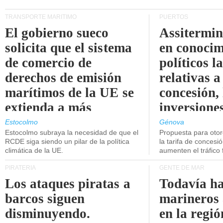
TRANSPORTE MARÍTIMO
PUERTOS
El gobierno sueco
Assitermin
solicita que el sistema
en conocim
de comercio de
políticos l
derechos de emisión
relativas a
marítimos de la UE se
concesión, 
extienda a más
inversiones
buques.
intermodal
Estocolmo
Génova
Estocolmo subraya la necesidad de que el
Propuesta para oto
RCDE siga siendo un pilar de la política
la tarifa de concesi
climática de la UE.
aumenten el tráfico f
PIRATERÍA
GENTE DE MAR
Los ataques piratas a
Todavía ha
barcos siguen
marineros
disminuyendo.
en la regió