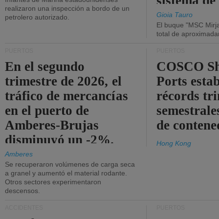
sistema de
realizaron una inspección a bordo de un
la red eléc
Gioia Tauro
petrolero autorizado.
El buque "MSC Mirja
total de aproximad
PUERTOS
PUERTOS
En el segundo
COSCO Sh
trimestre de 2026, el
Ports esta
tráfico de mercancías
récords tr
en el puerto de
semestrales
Amberes-Brujas
de contene
disminuyó un -2%.
Hong Kong
Amberes
Se recuperaron volúmenes de carga seca
a granel y aumentó el material rodante.
Otros sectores experimentaron
descensos.
ACCIDENTES
PUERTOS