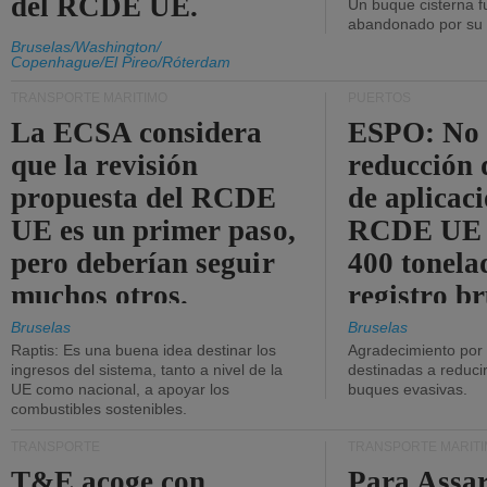
del RCDE UE.
Un buque cisterna f
abandonado por su t
Bruselas/Washington/
Copenhague/El Pireo/Róterdam
TRANSPORTE MARÍTIMO
PUERTOS
La ECSA considera
ESPO: No 
que la revisión
reducción 
propuesta del RCDE
de aplicaci
UE es un primer paso,
RCDE UE d
pero deberían seguir
400 tonela
muchos otros.
registro br
Bruselas
Bruselas
Raptis: Es una buena idea destinar los
Agradecimiento por
ingresos del sistema, tanto a nivel de la
destinadas a reducir
UE como nacional, a apoyar los
buques evasivas.
combustibles sostenibles.
TRANSPORTE
TRANSPORTE MARÍT
T&E acoge con
Para Assar