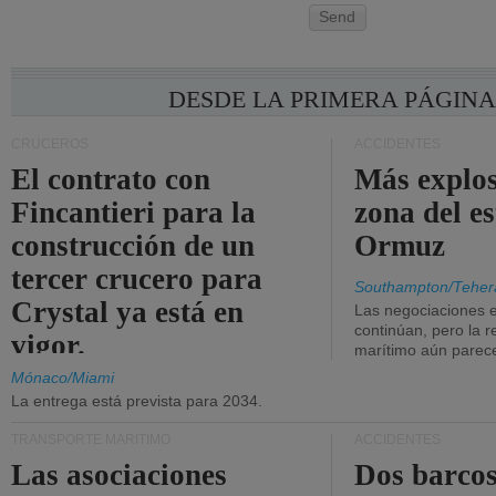
Send
DESDE LA PRIMERA PÁGIN
CRUCEROS
ACCIDENTES
El contrato con
Más explos
Fincantieri para la
zona del e
construcción de un
Ormuz
tercer crucero para
Southampton/Teher
Crystal ya está en
Las negociaciones 
continúan, pero la r
vigor.
marítimo aún parece
Mónaco/Miami
La entrega está prevista para 2034.
TRANSPORTE MARÍTIMO
ACCIDENTES
Las asociaciones
Dos barcos