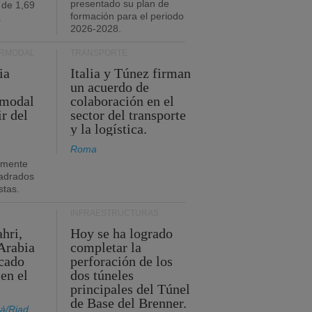
presentado su plan de
 de 1,69
formación para el periodo
.
2026-2028.
ERMODAL
TRANSPORTE
ia
Italia y Túnez firman
un acuerdo de
rmodal
colaboración en el
ir del
sector del transporte
y la logística.
Roma
amente
adrados
stas.
INFRAESTRUCTURAS
hri,
Hoy se ha logrado
Arabia
completar la
acado
perforación de los
 en el
dos túneles
principales del Túnel
de Base del Brenner.
á/Riad