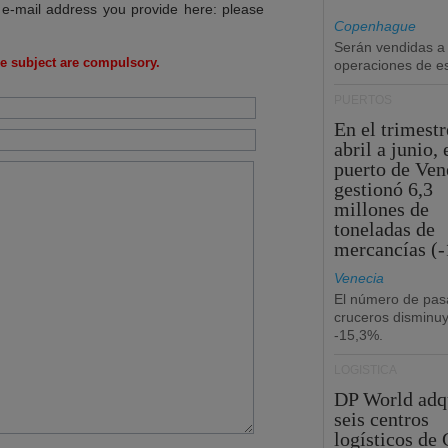
 e-mail address you provide here: please
Copenhague
Serán vendidas a
e subject are compulsory.
operaciones de esc
PUERTOS
En el trimestr
abril a junio, 
puerto de Ven
gestionó 6,3
millones de
toneladas de
mercancías (-
Venecia
El número de pas
cruceros disminu
-15,3%.
LOGÍSTICA
DP World adq
seis centros
logísticos de