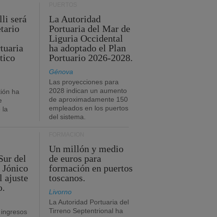
PUERTOS
li será
La Autoridad
tario
Portuaria del Mar de
Liguria Occidental
tuaria
ha adoptado el Plan
tico
Portuario 2026-2028.
Génova
Las proyecciones para
2028 indican un aumento
ión ha
de aproximadamente 150
e
empleados en los puertos
 la
del sistema.
FORMACIÓN
Un millón y medio
Sur del
de euros para
 Jónico
formación en puertos
l ajuste
toscanos.
o.
Livorno
La Autoridad Portuaria del
Tirreno Septentrional ha
 ingresos