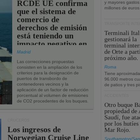
RCDE UE confirma
y mayores gastos
millones de euros
que el sistema de
comercio de
TRANSPORTE INT
derechos de emisión
Terminali Ital
está teniendo un
gestionará la
impacto negativo en
terminal inte
los puertos de la
de Orte a part
Madrid
próximo año.
UE.
Las correcciones propuestas
Roma
consisten en la ampliación de los
criterios para la designación de
Tiene aproximad
puertos de transbordo de
96.000 metros cu
contenedores vecinos y la
de patios y tres pi
aplicación de un factor de reducción
porcentual al volumen de emisiones
ACCIDENTES
de CO2 procedentes de los buques.
Otro buque Ba
propiedad de 
Saudí, fue at
CRUCEROS
por los hutíes
Los ingresos de
Mar Rojo.
Norwegian Cruise Line
Southampton/San