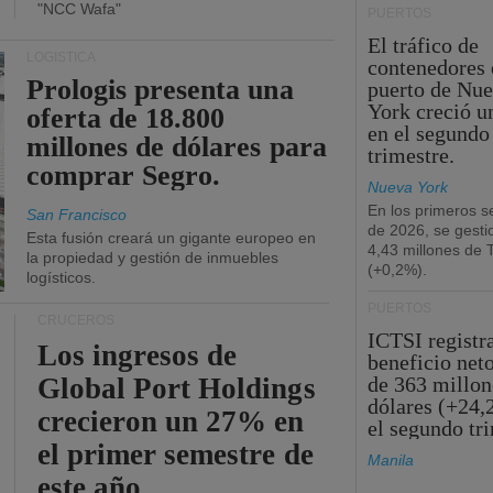
"NCC Wafa"
PUERTOS
El tráfico de
LOGÍSTICA
contenedores 
Prologis presenta una
puerto de Nu
York creció u
oferta de 18.800
en el segundo
millones de dólares para
trimestre.
comprar Segro.
Nueva York
En los primeros s
San Francisco
de 2026, se gesti
Esta fusión creará un gigante europeo en
4,43 millones de
la propiedad y gestión de inmuebles
(+0,2%).
logísticos.
PUERTOS
CRUCEROS
ICTSI registr
Los ingresos de
beneficio net
Global Port Holdings
de 363 millon
dólares (+24,
crecieron un 27% en
el segundo tr
el primer semestre de
Manila
este año.