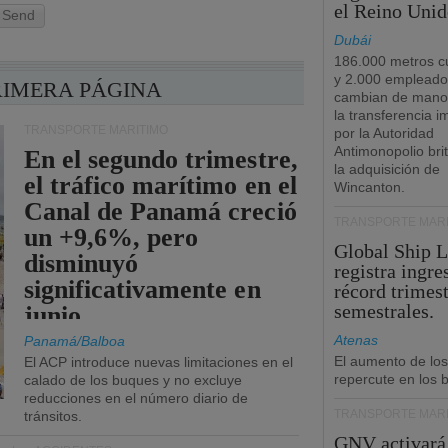
el Reino Unid
Send
Dubái
186.000 metros c
y 2.000 empleado
RIMERA PÁGINA
cambian de manos
la transferencia 
TRANSPORTE MARÍTIMO
por la Autoridad
Antimonopolio bri
En el segundo trimestre,
la adquisición de
el tráfico marítimo en el
Wincanton.
Canal de Panamá creció
TRANSPORTE MARÍ
un +9,6%, pero
Global Ship 
disminuyó
registra ingre
significativamente en
récord trimest
semestrales.
junio.
Atenas
Panamá/Balboa
El aumento de los
El ACP introduce nuevas limitaciones en el
repercute en los b
calado de los buques y no excluye
reducciones en el número diario de
TRANSPORTE MARÍ
tránsitos.
GNV activará