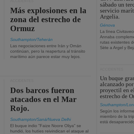
ACCIDENTES
sábado un ter
Más explosiones en la
servicio marí
Argelia.
zona del estrecho de
Génova
Ormuz
La línea Civitavec
Annaba compleme
Southampton/Teherán
rutas existentes 
Las negociaciones entre Irán y Omán
Sète a Argel y Bej
continúan, pero la reapertura al tránsito
marítimo aún parece estar muy lejos.
ACCIDENTES
Un buque gra
ACCIDENTES
alcanzado por
Dos barcos fueron
proyectil en e
estrecho de 
atacados en el Mar
Southampton/Lon
Rojo.
Según los informe
miembro de la tri
Southampton/Saná/Nueva Delhi
está desaparecid
El buque indio "Faize Noore Oliya" se
hundió, los hutíes reivindican el ataque al