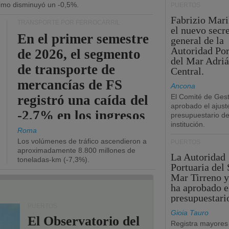
ítimo disminuyó un -0,5%.
PUERTOS
Fabrizio Maril
TRANSPORTE POR FERROCARRIL
el nuevo secre
En el primer semestre
general de la
Autoridad Por
de 2026, el segmento
del Mar Adriá
de transporte de
Central.
mercancías de FS
Ancona
registró una caída del
El Comité de Gest
aprobado el ajust
-2,7% en los ingresos
presupuestario de
institución.
operativos.
Roma
Los volúmenes de tráfico ascendieron a
PUERTOS
aproximadamente 8.800 millones de
La Autoridad
toneladas-km (-7,3%).
Portuaria del 
Mar Tirreno y
ha aprobado e
presupuestari
PUERTOS
Gioia Tauro
El Observatorio del
Registra mayores