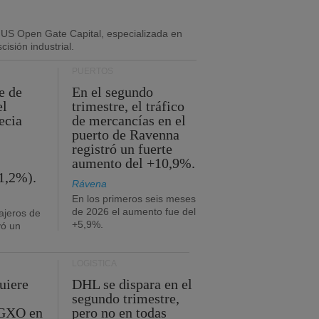
 US Open Gate Capital, especializada en
isión industrial.
PUERTOS
e de
En el segundo
el
trimestre, el tráfico
ecia
de mercancías en el
puerto de Ravenna
registró un fuerte
aumento del +10,9%.
1,2%).
Rávena
En los primeros seis meses
de 2026 el aumento fue del
ajeros de
+5,9%.
yó un
LOGÍSTICA
uiere
DHL se dispara en el
segundo trimestre,
 GXO en
pero no en todas