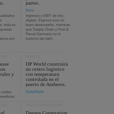
o.
partes.
Bonn
uadrados
Ingresos y EBIT de dos
s
dígitos. Express tuvo un
: esta es
buen desempeño, mientras
impuesta
que Supply Chain y Post &
Parcel Germany no lo
tánica por
tuvieron tan bien.
TIMO
PUERTOS
Lease
DP World construirá
sos
un centro logístico
rales y
con temperatura
controlada en el
puerto de Amberes.
Dubái/Kallo
 costes
eneficios.
TIMO
TRANSPORTE MARÍTIMO
 el
Danaos Corporation