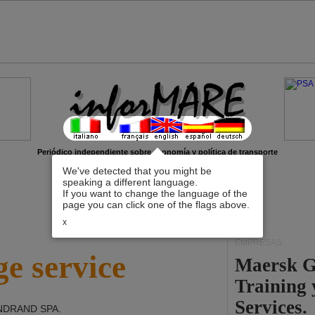
Periódico independiente sobre economía y política de transporte
We've detected that you might be
speaking a different language.
If you want to change the language of the
page you can click one of the flags above.
x
EMPRESAS
e service
Maersk G
Training
Services.
DRAND SPA
.