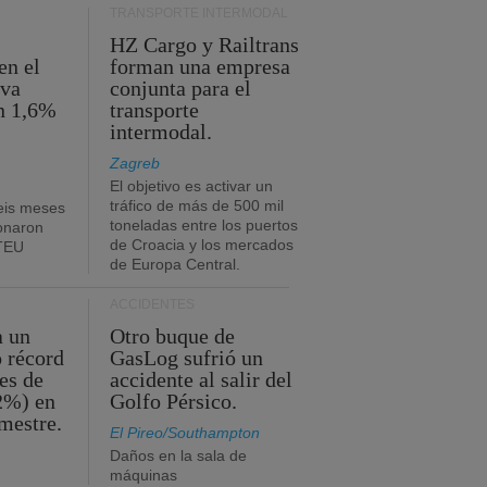
TRANSPORTE INTERMODAL
HZ Cargo y Railtrans
en el
forman una empresa
eva
conjunta para el
n 1,6%
transporte
intermodal.
Zagreb
El objetivo es activar un
tráfico de más de 500 mil
eis meses
toneladas entre los puertos
onaron
de Croacia y los mercados
 TEU
de Europa Central.
ACCIDENTES
a un
Otro buque de
o récord
GasLog sufrió un
es de
accidente al salir del
2%) en
Golfo Pérsico.
imestre.
El Pireo/Southampton
Daños en la sala de
máquinas