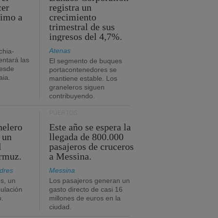
cer
registra un
timo a
crecimiento
trimestral de sus
ingresos del 4,7%.
Atenas
chia-
ntará las
El segmento de buques
desde
portacontenedores se
aia.
mantiene estable. Los
graneleros siguen
contribuyendo.
PUERTOS
nelero
Este año se espera la
 un
llegada de 800.000
l
pasajeros de cruceros
Ormuz.
a Messina.
dres
Messina
s, un
Los pasajeros generan un
pulación
gasto directo de casi 16
o.
millones de euros en la
ciudad.