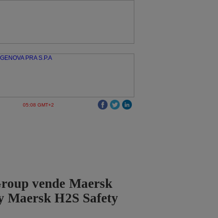
05:08 GMT+2
roup vende Maersk
 y Maersk H2S Safety