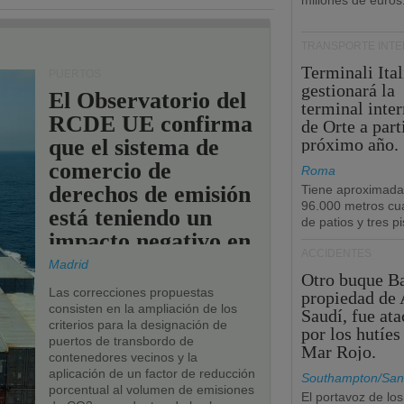
millones de euros
TRANSPORTE INT
Terminali Ital
PUERTOS
gestionará la
El Observatorio del
terminal inte
RCDE UE confirma
de Orte a part
que el sistema de
próximo año.
comercio de
Roma
derechos de emisión
Tiene aproximad
96.000 metros cu
está teniendo un
de patios y tres pi
impacto negativo en
ACCIDENTES
los puertos de la
Madrid
Otro buque Ba
UE.
Las correcciones propuestas
propiedad de 
consisten en la ampliación de los
Saudí, fue at
criterios para la designación de
por los hutíes
puertos de transbordo de
Mar Rojo.
contenedores vecinos y la
aplicación de un factor de reducción
Southampton/San
porcentual al volumen de emisiones
El portavoz de los