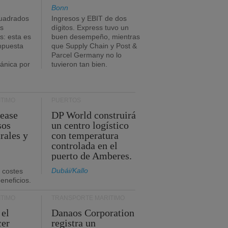
Bonn
uadrados
Ingresos y EBIT de dos
s
dígitos. Express tuvo un
: esta es
buen desempeño, mientras
impuesta
que Supply Chain y Post &
Parcel Germany no lo
tánica por
tuvieron tan bien.
TIMO
PUERTOS
Lease
DP World construirá
sos
un centro logístico
rales y
con temperatura
controlada en el
puerto de Amberes.
Dubái/Kallo
 costes
eneficios.
TIMO
TRANSPORTE MARÍTIMO
 el
Danaos Corporation
cer
registra un