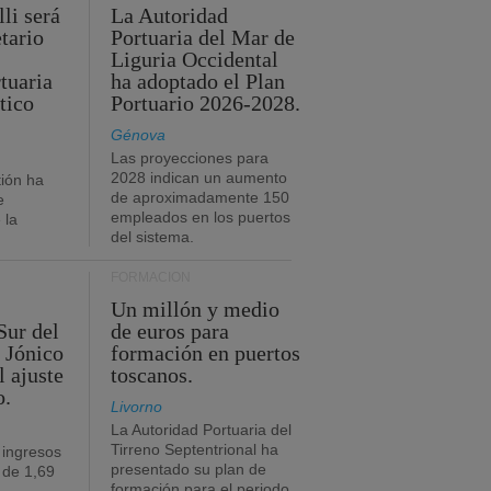
li será
La Autoridad
tario
Portuaria del Mar de
Liguria Occidental
tuaria
ha adoptado el Plan
tico
Portuario 2026-2028.
Génova
Las proyecciones para
2028 indican un aumento
ión ha
de aproximadamente 150
e
empleados en los puertos
 la
del sistema.
FORMACIÓN
Un millón y medio
Sur del
de euros para
 Jónico
formación en puertos
l ajuste
toscanos.
o.
Livorno
La Autoridad Portuaria del
Tirreno Septentrional ha
 ingresos
presentado su plan de
 de 1,69
formación para el periodo