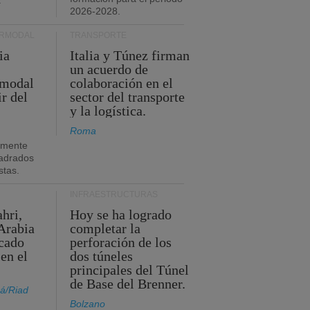
.
2026-2028.
ERMODAL
TRANSPORTE
ia
Italia y Túnez firman
un acuerdo de
rmodal
colaboración en el
ir del
sector del transporte
y la logística.
Roma
amente
adrados
stas.
INFRAESTRUCTURAS
hri,
Hoy se ha logrado
Arabia
completar la
acado
perforación de los
 en el
dos túneles
principales del Túnel
de Base del Brenner.
á/Riad
Bolzano