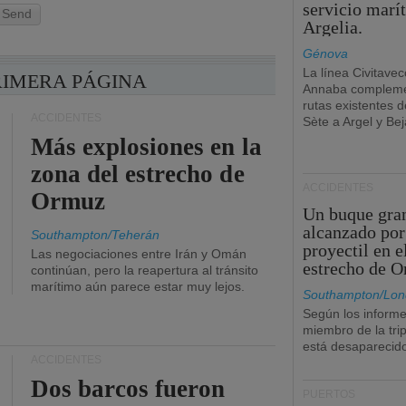
servicio marí
Send
Argelia.
Génova
La línea Civitavec
RIMERA PÁGINA
Annaba compleme
rutas existentes 
ACCIDENTES
Sète a Argel y Bej
Más explosiones en la
zona del estrecho de
ACCIDENTES
Ormuz
Un buque gra
alcanzado por
Southampton/Teherán
proyectil en e
Las negociaciones entre Irán y Omán
estrecho de 
continúan, pero la reapertura al tránsito
marítimo aún parece estar muy lejos.
Southampton/Lon
Según los informe
miembro de la tri
está desaparecid
ACCIDENTES
Dos barcos fueron
PUERTOS