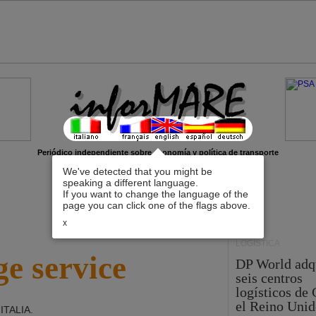
Periódico independiente sobre economía y política de transporte
We've detected that you might be
speaking a different language.
If you want to change the language of the
page you can click one of the flags above.
x
LOGÍSTICA
e service
DP World adq
seis centros
logísticos de
el Reino Unid
 ITALIA
.