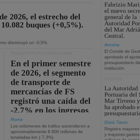
Fabrizio Maril
el nuevo secre
de 2026, el estrecho del
general de la
Autoridad Por
 10.082 buques (+0,5%).
del Mar Adriá
Central.
ítimo disminuyó un -0,5%.
Ancona
El Comité de Gest
TRANSPORTE POR FERROCARRIL
aprobado el ajust
En el primer semestre
presupuestario de
institución.
de 2026, el segmento
PUERTOS
de transporte de
La Autoridad
mercancías de FS
Portuaria del 
registró una caída del
Mar Tirreno y
ha aprobado e
-2,7% en los ingresos
presupuestari
operativos.
Roma
Gioia Tauro
Los volúmenes de tráfico ascendieron a
Registra mayores
aproximadamente 8.800 millones de
y mayores gastos
toneladas-km (-7,3%).