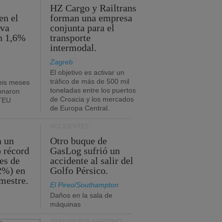
HZ Cargo y Railtrans
en el
forman una empresa
eva
conjunta para el
n 1,6%
transporte
intermodal.
Zagreb
El objetivo es activar un
tráfico de más de 500 mil
eis meses
toneladas entre los puertos
onaron
de Croacia y los mercados
 TEU
de Europa Central.
ACCIDENTES
a un
Otro buque de
o récord
GasLog sufrió un
es de
accidente al salir del
2%) en
Golfo Pérsico.
imestre.
El Pireo/Southampton
Daños en la sala de
máquinas
TRANSPORTE MARÍTIMO