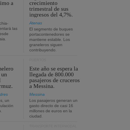
timo a
crecimiento
trimestral de sus
ingresos del 4,7%.
Atenas
chia-
ntará las
El segmento de buques
desde
portacontenedores se
aia.
mantiene estable. Los
graneleros siguen
contribuyendo.
PUERTOS
nelero
Este año se espera la
 un
llegada de 800.000
l
pasajeros de cruceros
Ormuz.
a Messina.
dres
Messina
s, un
Los pasajeros generan un
pulación
gasto directo de casi 16
o.
millones de euros en la
ciudad.
TRANSPORTE INTERMODAL