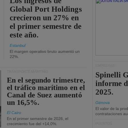
Los ingresos de
Global Port Holdings
crecieron un 27% en
el primer semestre de
este año.
Estanbul
El margen operativo bruto aumentó un
22%.
EMPRESAS
TRANSPORTE MARÍTIMO
Spinelli 
En el segundo trimestre,
informe d
el tráfico marítimo en el
2025.
Canal de Suez aumentó
un 16,5%.
Génova
El valor de la pr
El Cairo
contrataciones a
En el primer semestre de 2026, el
crecimiento fue del +14,0%.
PUERTOS