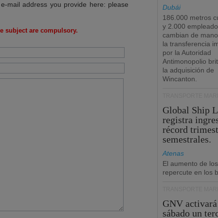
 e-mail address you provide here: please
Dubái
186.000 metros c
y 2.000 empleado
e subject are compulsory.
cambian de manos
la transferencia 
por la Autoridad
Antimonopolio bri
la adquisición de
Wincanton.
TRANSPORTE MARÍ
Global Ship 
registra ingre
récord trimest
semestrales.
Atenas
El aumento de los
repercute en los b
TRANSPORTE MARÍ
GNV activará
sábado un ter