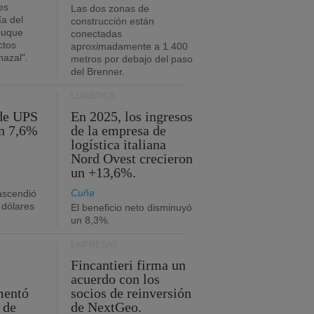
es
Las dos zonas de
ía del
construcción están
buque
conectadas
ctos
aproximadamente a 1.400
azal".
metros por debajo del paso
del Brenner.
LOGÍSTICA
 de UPS
En 2025, los ingresos
n 7,6%
de la empresa de
logística italiana
Nord Ovest crecieron
un +13,6%.
Cuña
 ascendió
 dólares
El beneficio neto disminuyó
un 8,3%.
EMPRESAS
Fincantieri firma un
acuerdo con los
mentó
socios de reinversión
 de
de NextGeo.