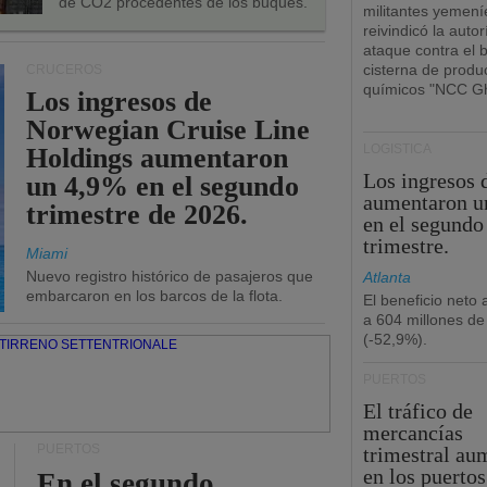
de CO2 procedentes de los buques.
militantes yemení
reivindicó la autor
ataque contra el 
cisterna de produ
CRUCEROS
químicos "NCC Gh
Los ingresos de
Norwegian Cruise Line
LOGÍSTICA
Holdings aumentaron
Los ingresos
un 4,9% en el segundo
aumentaron u
trimestre de 2026.
en el segundo
trimestre.
Miami
Nuevo registro histórico de pasajeros que
Atlanta
embarcaron en los barcos de la flota.
El beneficio neto
a 604 millones de
(-52,9%).
PUERTOS
El tráfico de
mercancías
PUERTOS
trimestral au
en los puertos
En el segundo