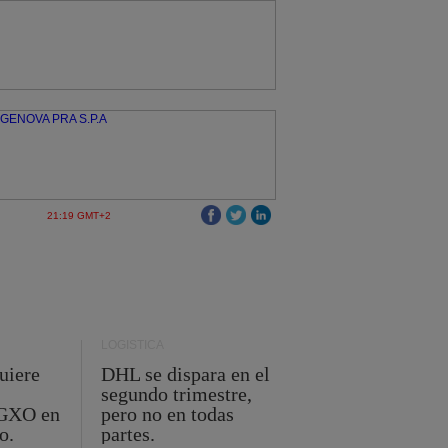
21:19 GMT+2
LOGÍSTICA
uiere
DHL se dispara en el
segundo trimestre,
 GXO en
pero no en todas
o.
partes.