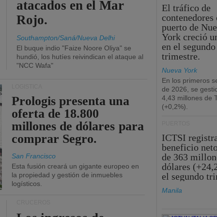
atacados en el Mar
El tráfico de
contenedores 
Rojo.
puerto de Nu
York creció u
Southampton/Saná/Nueva Delhi
en el segundo
El buque indio "Faize Noore Oliya" se
trimestre.
hundió, los hutíes reivindican el ataque al
"NCC Wafa"
Nueva York
En los primeros s
LOGÍSTICA
de 2026, se gesti
Prologis presenta una
4,43 millones de
(+0,2%).
oferta de 18.800
millones de dólares para
PUERTOS
comprar Segro.
ICTSI registr
beneficio net
de 363 millon
San Francisco
dólares (+24,
Esta fusión creará un gigante europeo en
la propiedad y gestión de inmuebles
el segundo tr
logísticos.
Manila
CRUCEROS