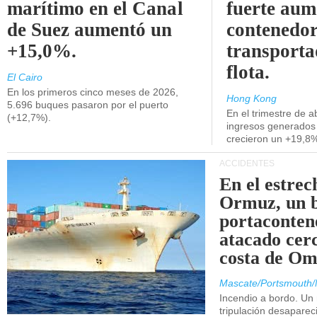
marítimo en el Canal
fuerte aum
de Suez aumentó un
contenedor
+15,0%.
transporta
flota.
El Cairo
En los primeros cinco meses de 2026,
Hong Kong
5.696 buques pasaron por el puerto
En el trimestre de abr
(+12,7%).
ingresos generados 
crecieron un +19,8
ACCIDENTES
En el estrec
Ormuz, un 
portaconten
atacado cerc
costa de Om
Mascate/Portsmouth/
Incendio a bordo. Un
tripulación desaparec