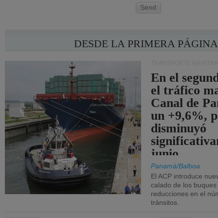
Send
DESDE LA PRIMERA PÁGIN
TRANSPORTE MARÍTIM
En el segund
el tráfico m
Canal de Pa
un +9,6%, p
disminuyó
significativ
junio.
Panamá/Balboa
El ACP introduce nuev
calado de los buques
reducciones en el nú
tránsitos.