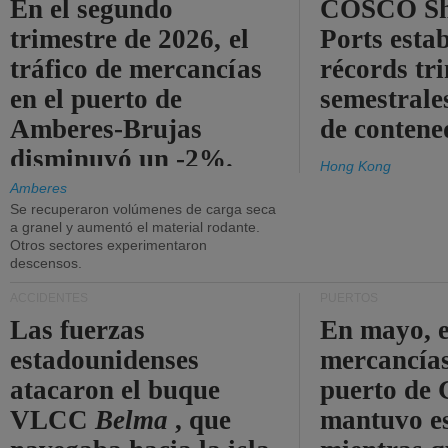
En el segundo
COSCO Sh
trimestre de 2026, el
Ports esta
tráfico de mercancías
récords tr
en el puerto de
semestrales
Amberes-Brujas
de contene
disminuyó un -2%.
Hong Kong
Amberes
Se recuperaron volúmenes de carga seca
a granel y aumentó el material rodante.
Otros sectores experimentaron
descensos.
ACCIDENTES
PUERTOS
Las fuerzas
En mayo, e
estadounidenses
mercancías
atacaron el buque
puerto de 
VLCC
Belma
, que
mantuvo es