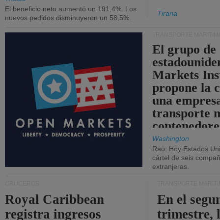
El beneficio neto aumentó un 191,4%. Los
Tirana
nuevos pedidos disminuyeron un 58,5%.
TRANSPORTE MARÍTIM
El grupo de
estadounide
Markets Ins
propone la 
una empresa
transporte 
contenedore
Washington
Rao: Hoy Estados Un
cártel de seis compañ
extranjeras.
CRUCEROS
TRANSPORTE MARÍT
Royal Caribbean
En el segu
registra ingresos
trimestre, 