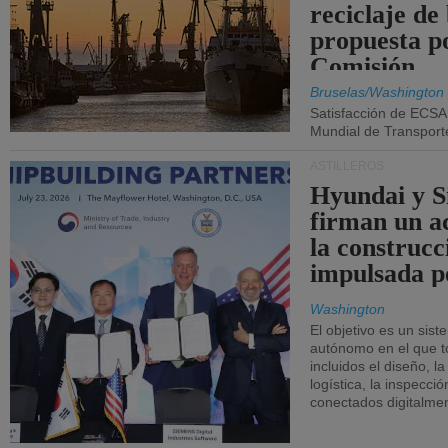
reciclaje de
propuesta p
Comisión.
Bruselas/Washington
Satisfacción de ECSA
Mundial de Transport
ASTILLEROS
Hyundai y 
firman un a
la construcc
impulsada p
Washington
El objetivo es un sist
autónomo en el que t
incluidos el diseño, la
logística, la inspecci
conectados digitalme