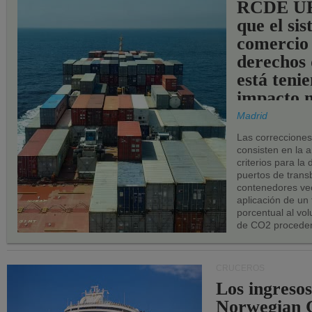
RCDE UE
que el si
comercio
derechos 
está teni
impacto n
los puerto
Madrid
UE.
Las correccione
consisten en la a
criterios para la
puertos de trans
contenedores vec
aplicación de un
porcentual al vo
de CO2 proceden
CRUCEROS
Los ingresos
Norwegian C