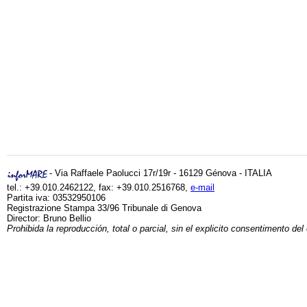
- Via Raffaele Paolucci 17r/19r - 16129 Génova - ITALIA
tel.: +39.010.2462122, fax: +39.010.2516768,
e-mail
Partita iva: 03532950106
Registrazione Stampa 33/96 Tribunale di Genova
Director: Bruno Bellio
Prohibida la reproducción, total o parcial, sin el explicito consentimento del 