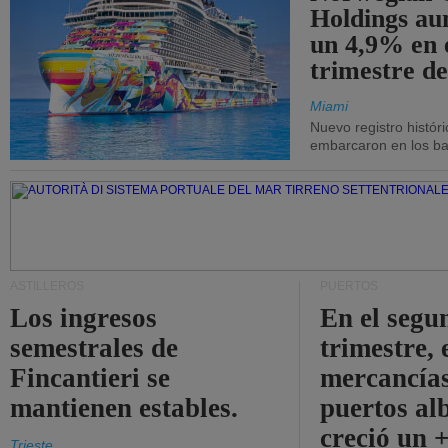
Holdings a
un 4,9% en 
trimestre de
Miami
Nuevo registro histór
embarcaron en los bar
ASTILLEROS
PUERTOS
Los ingresos
En el segu
semestrales de
trimestre, 
Fincantieri se
mercancías
mantienen estables.
puertos al
creció un 
Trieste