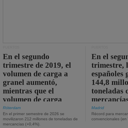
PUERTOS
PUERTOS
En el segundo
En el segu
trimestre de 2019, el
trimestre, 
volumen de carga a
españoles 
granel aumentó,
144,8 mill
mientras que el
toneladas 
volumen de carga
mercancías
general disminuyó.
Róterdam
Madrid
En el primer semestre de 2026 se
Récord para mercan
movilizaron 212 millones de toneladas de
convencionales (en
mercancías (+0,4%).