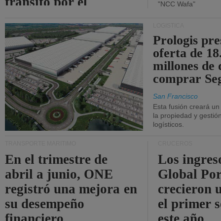
tránsito por el
"NCC Wafa"
estrecho de Ormuz.
LOGÍSTICA
Prologis pr
oferta de 18
millones de 
comprar Se
San Francisco
Esta fusión creará u
la propiedad y gestió
logísticos.
TRANSPORTE MARÍTIMO
CRUCEROS
En el trimestre de
Los ingres
abril a junio, ONE
Global Por
registró una mejora en
crecieron 
su desempeño
el primer 
financiero.
este año.