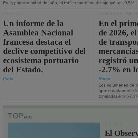
En la primera mitad del año, el tráfico marítimo disminuyó un -0,5%.
PUERTOS
TRANSPORTE POR F
Un informe de la
En el prim
Asamblea Nacional
de 2026, e
francesa destaca el
de transpo
declive competitivo del
mercancía
ecosistema portuario
registró un
del Estado.
-2,7% en l
operativos
París
Roma
Los volúmenes de tr
aproximadamente 8.
toneladas-km (-7,3%
PUERTOS
El Observ