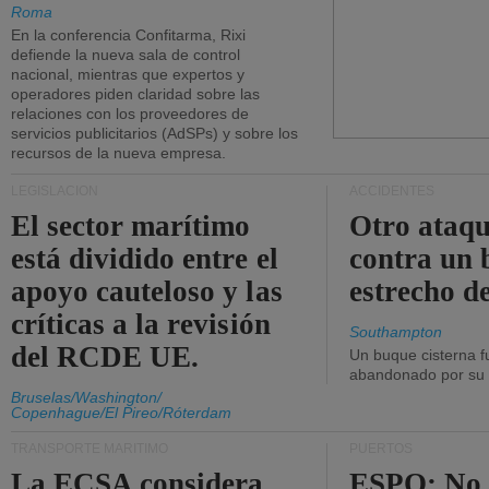
Roma
En la conferencia Confitarma, Rixi
defiende la nueva sala de control
nacional, mientras que expertos y
operadores piden claridad sobre las
relaciones con los proveedores de
servicios publicitarios (AdSPs) y sobre los
recursos de la nueva empresa.
LEGISLACIÓN
ACCIDENTES
El sector marítimo
Otro ataq
está dividido entre el
contra un 
apoyo cauteloso y las
estrecho d
críticas a la revisión
Southampton
del RCDE UE.
Un buque cisterna f
abandonado por su t
Bruselas/Washington/
Copenhague/El Pireo/Róterdam
TRANSPORTE MARÍTIMO
PUERTOS
La ECSA considera
ESPO: No 