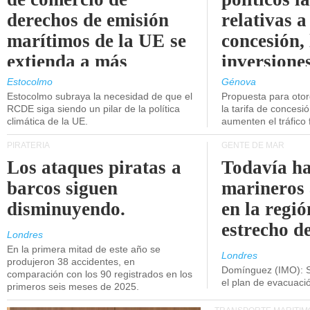
derechos de emisión
relativas a
marítimos de la UE se
concesión, 
extienda a más
inversiones
buques.
intermodal
Estocolmo
Génova
Estocolmo subraya la necesidad de que el
Propuesta para oto
RCDE siga siendo un pilar de la política
la tarifa de concesi
climática de la UE.
aumenten el tráfico f
PIRATERÍA
GENTE DE MAR
Los ataques piratas a
Todavía ha
barcos siguen
marineros
disminuyendo.
en la regió
estrecho d
Londres
En la primera mitad de este año se
Londres
produjeron 38 accidentes, en
Domínguez (IMO): S
comparación con los 90 registrados en los
el plan de evacuac
primeros seis meses de 2025.