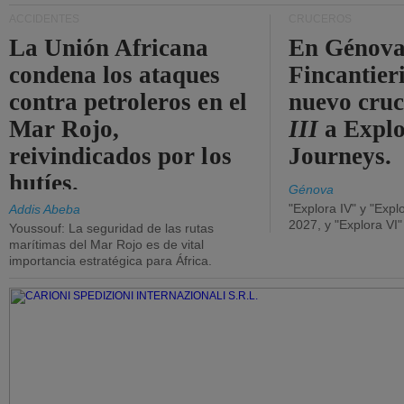
ACCIDENTES
CRUCEROS
La Unión Africana
En Génova
condena los ataques
Fincantieri
contra petroleros en el
nuevo cru
Mar Rojo,
III
a Expl
reivindicados por los
Journeys.
hutíes.
Génova
"Explora IV" y "Expl
Addis Abeba
2027, y "Explora VI
Youssouf: La seguridad de las rutas
marítimas del Mar Rojo es de vital
importancia estratégica para África.