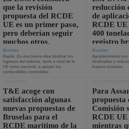
que la revisión
reducción 
propuesta del RCDE
de aplicaci
UE es un primer paso,
RCDE UE d
pero deberían seguir
400 tonela
muchos otros.
registro br
Bruselas
Bruselas
Raptis: Es una buena idea destinar los
Agradecimiento por
ingresos del sistema, tanto a nivel de la
destinadas a reducir
UE como nacional, a apoyar los
buques evasivas.
combustibles sostenibles.
TRANSPORTE
TRANSPORTE MARÍT
T&E acoge con
Para Assar
satisfacción algunas
propuesta 
nuevas propuestas de
Comisión s
Bruselas para el
RCDE UE e
RCDE marítimo de la
mientras q