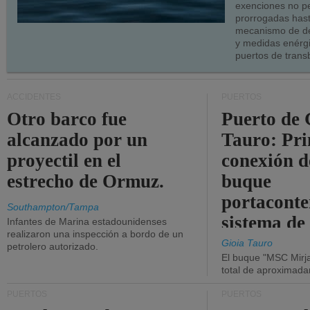
exenciones no p
prorrogadas has
mecanismo de de
y medidas enérgi
puertos de trans
ACCIDENTES
PUERTOS
Otro barco fue
Puerto de 
alcanzado por un
Tauro: Pr
proyectil en el
conexión d
estrecho de Ormuz.
buque
portaconte
Southampton/Tampa
sistema de
Infantes de Marina estadounidenses
realizaron una inspección a bordo de un
la red eléc
Gioia Tauro
petrolero autorizado.
El buque "MSC Mirja
total de aproximad
PUERTOS
PUERTOS