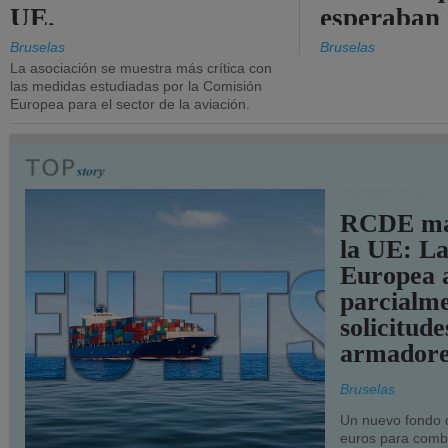
UE.
esperaban
más audac
Bruselas
Bruselas
La asociación se muestra más crítica con
las medidas estudiadas por la Comisión
Europea para el sector de la aviación.
TRANSPORTE
RCDE ma
la UE: L
Europea 
parcialme
solicitude
armadore
Bruselas
Un nuevo fondo 
euros para combu