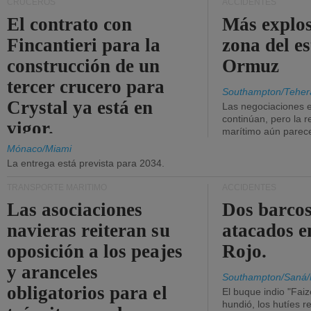
CRUCEROS
ACCIDENTES
El contrato con
Más explos
Fincantieri para la
zona del e
construcción de un
Ormuz
tercer crucero para
Southampton/Teher
Crystal ya está en
Las negociaciones 
continúan, pero la r
vigor.
marítimo aún parece
Mónaco/Miami
La entrega está prevista para 2034.
TRANSPORTE MARÍTIMO
ACCIDENTES
Las asociaciones
Dos barcos
navieras reiteran su
atacados e
oposición a los peajes
Rojo.
y aranceles
Southampton/Saná/
obligatorios para el
El buque indio "Fai
hundió, los hutíes re