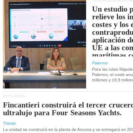
TRANSPORTE MARÍTIM
Un estudio 
relieve los 
costes y los 
contraprodu
aplicación 
UE a las co
marítimas co
de Sicilia.
Palermo
Para las rutas Nápol
Palermo, el coste anu
millones y 19,9 millo
ASTILLEROS
Fincantieri construirá el tercer crucer
ultralujo para Four Seasons Yachts.
Trieste
La unidad se construirá en la planta de Ancona y se entregará en 20