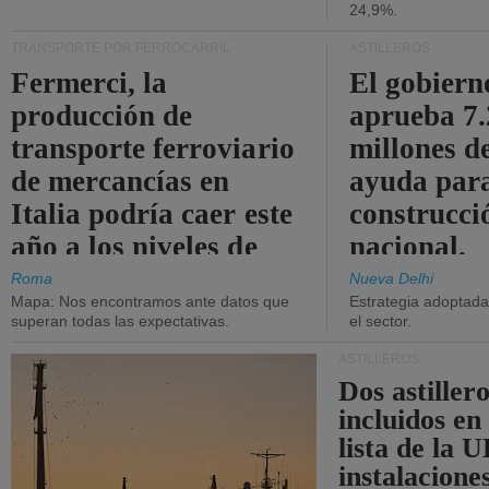
24,9%.
TRANSPORTE POR FERROCARRIL
ASTILLEROS
Fermerci, la
El gobiern
producción de
aprueba 7
transporte ferroviario
millones d
de mercancías en
ayuda para
Italia podría caer este
construcci
año a los niveles de
nacional.
2015.
Roma
Nueva Delhi
Mapa: Nos encontramos ante datos que
Estrategia adoptada 
superan todas las expectativas.
el sector.
ASTILLEROS
Dos astillero
incluidos en
lista de la 
instalacione