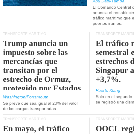
Abu Dabi/Tampa
El Comando Central 
anuncia el restableci
tráfico marítimo que e
puertos iraníes.
TRANSPORTE MARÍTIMO
TRANSPORTE MARÍT
Trump anuncia un
El tráfico
impuesto sobre las
semestral e
mercancías que
estrechos 
transitan por el
Singapur 
estrecho de Ormuz,
+3,7%.
protegido por Estados
Puerto Klang
Unidos.
Solo en el segundo 
Washington/Portsmouth
se registró una dism
Se prevé que sea igual al 20% del valor
de las cargas transportadas.
TRANSPORTE MARÍTIMO
TRANSPORTE MARÍT
En mayo, el tráfico
OOCL regi