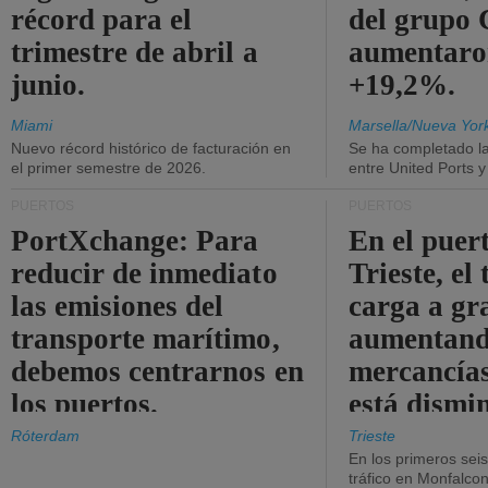
récord para el
del grup
trimestre de abril a
aumentaro
junio.
+19,2%.
Miami
Marsella/Nueva Yor
Nuevo récord histórico de facturación en
Se ha completado l
el primer semestre de 2026.
entre United Ports 
PUERTOS
PUERTOS
PortXchange: Para
En el puer
reducir de inmediato
Trieste, el 
las emisiones del
carga a gr
transporte marítimo,
aumentando
debemos centrarnos en
mercancías
los puertos.
está dismi
Róterdam
Trieste
En los primeros sei
tráfico en Monfalco