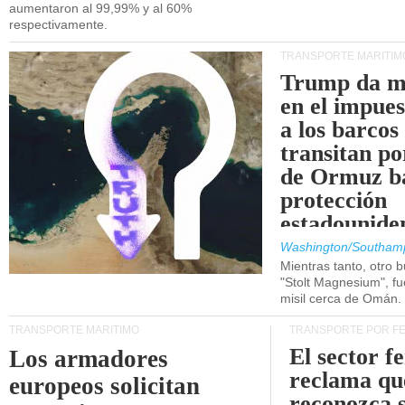
aumentaron al 99,99% y al 60%
respectivamente.
TRANSPORTE MARÍTIM
Trump da m
en el impue
a los barcos
transitan po
de Ormuz b
protección
estadounide
Washington/Southam
Mientras tanto, otro b
"Stolt Magnesium", f
misil cerca de Omán.
TRANSPORTE MARÍTIMO
TRANSPORTE POR F
El sector f
Los armadores
reclama qu
europeos solicitan
reconozca 