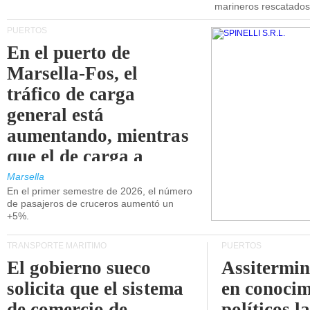
marineros rescatados
PUERTOS
En el puerto de
Marsella-Fos, el
tráfico de carga
general está
aumentando, mientras
que el de carga a
granel está
Marsella
En el primer semestre de 2026, el número
disminuyendo.
de pasajeros de cruceros aumentó un
+5%.
TRANSPORTE MARÍTIMO
PUERTOS
El gobierno sueco
Assitermin
solicita que el sistema
en conocim
de comercio de
políticos l