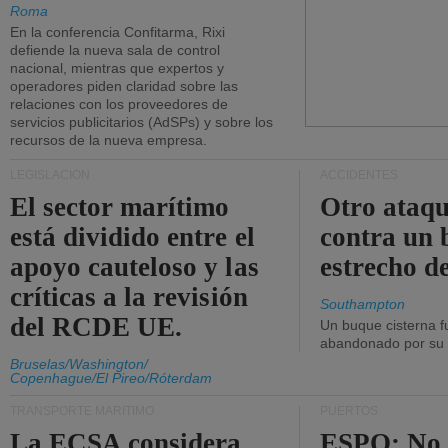
Roma
En la conferencia Confitarma, Rixi
defiende la nueva sala de control
nacional, mientras que expertos y
operadores piden claridad sobre las
relaciones con los proveedores de
servicios publicitarios (AdSPs) y sobre los
recursos de la nueva empresa.
LEGISLACIÓN
ACCIDENTES
El sector marítimo
Otro ataq
está dividido entre el
contra un 
apoyo cauteloso y las
estrecho d
críticas a la revisión
Southampton
del RCDE UE.
Un buque cisterna f
abandonado por su t
Bruselas/Washington/
Copenhague/El Pireo/Róterdam
TRANSPORTE MARÍTIMO
PUERTOS
La ECSA considera
ESPO: No 