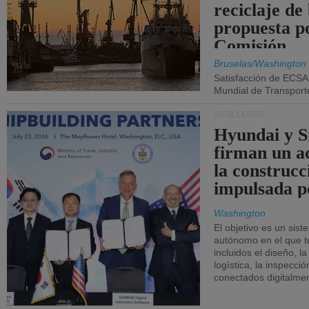
reciclaje de
propuesta p
Comisión.
Bruselas/Washington
Satisfacción de ECSA
Mundial de Transport
ASTILLEROS
Hyundai y 
firman un a
la construcc
impulsada p
Washington
El objetivo es un sist
autónomo en el que t
incluidos el diseño, la
logística, la inspecci
conectados digitalme