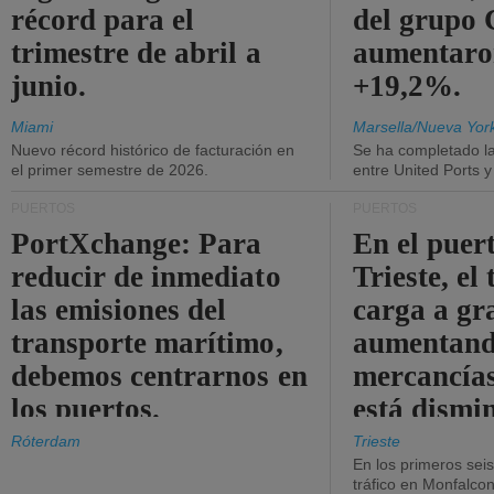
récord para el
del grup
trimestre de abril a
aumentaro
junio.
+19,2%.
Miami
Marsella/Nueva Yor
Nuevo récord histórico de facturación en
Se ha completado l
el primer semestre de 2026.
entre United Ports 
PUERTOS
PUERTOS
PortXchange: Para
En el puer
reducir de inmediato
Trieste, el 
las emisiones del
carga a gr
transporte marítimo,
aumentando
debemos centrarnos en
mercancías
los puertos.
está dismi
Róterdam
Trieste
En los primeros sei
tráfico en Monfalco