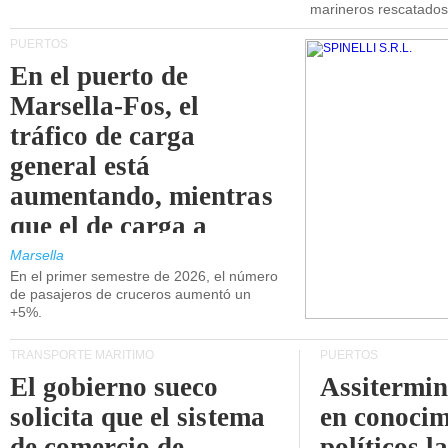
marineros rescatados
PUERTOS
En el puerto de
Marsella-Fos, el
tráfico de carga
general está
aumentando, mientras
que el de carga a
granel está
Marsella
En el primer semestre de 2026, el número
disminuyendo.
de pasajeros de cruceros aumentó un
+5%.
TRANSPORTE MARÍTIMO
PUERTOS
El gobierno sueco
Assitermin
solicita que el sistema
en conocim
de comercio de
políticos l