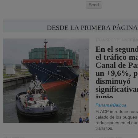
Send
DESDE LA PRIMERA PÁGIN
TRANSPORTE MARÍTIM
En el segund
el tráfico m
Canal de Pa
un +9,6%, p
disminuyó
significativ
junio.
Panamá/Balboa
El ACP introduce nuev
calado de los buques
reducciones en el nú
tránsitos.