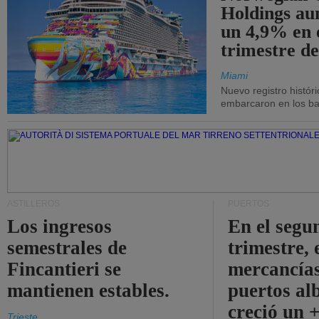
Holdings a
un 4,9% en 
trimestre de
Miami
Nuevo registro histór
embarcaron en los bar
ASTILLEROS
PUERTOS
Los ingresos
En el segu
semestrales de
trimestre, 
Fincantieri se
mercancías
mantienen estables.
puertos al
creció un 
Trieste