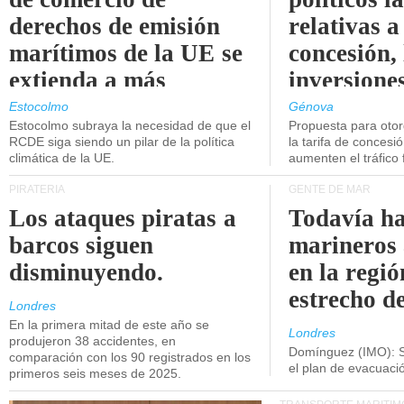
derechos de emisión
relativas a
marítimos de la UE se
concesión, 
extienda a más
inversiones
buques.
intermodal
Estocolmo
Génova
Estocolmo subraya la necesidad de que el
Propuesta para oto
RCDE siga siendo un pilar de la política
la tarifa de concesi
climática de la UE.
aumenten el tráfico f
PIRATERÍA
GENTE DE MAR
Los ataques piratas a
Todavía ha
barcos siguen
marineros
disminuyendo.
en la regió
estrecho d
Londres
En la primera mitad de este año se
Londres
produjeron 38 accidentes, en
Domínguez (IMO): S
comparación con los 90 registrados en los
el plan de evacuac
primeros seis meses de 2025.