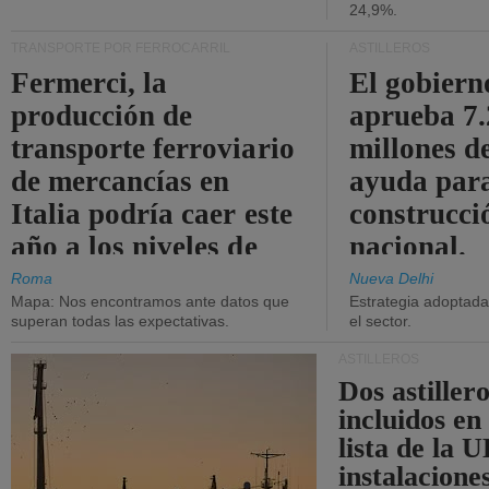
24,9%.
TRANSPORTE POR FERROCARRIL
ASTILLEROS
Fermerci, la
El gobiern
producción de
aprueba 7
transporte ferroviario
millones d
de mercancías en
ayuda para
Italia podría caer este
construcci
año a los niveles de
nacional.
2015.
Roma
Nueva Delhi
Mapa: Nos encontramos ante datos que
Estrategia adoptada 
superan todas las expectativas.
el sector.
ASTILLEROS
Dos astillero
incluidos en
lista de la 
instalacione