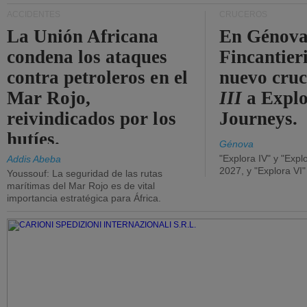
ACCIDENTES
CRUCEROS
La Unión Africana
En Génova
condena los ataques
Fincantieri
contra petroleros en el
nuevo cru
Mar Rojo,
III
a Expl
reivindicados por los
Journeys.
hutíes.
Génova
"Explora IV" y "Expl
Addis Abeba
2027, y "Explora VI
Youssouf: La seguridad de las rutas
marítimas del Mar Rojo es de vital
importancia estratégica para África.