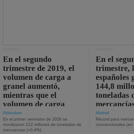
PUERTOS
PUERTOS
En el segundo
En el segu
trimestre de 2019, el
trimestre, 
volumen de carga a
españoles 
granel aumentó,
144,8 mill
mientras que el
toneladas 
volumen de carga
mercancías
general disminuyó.
Róterdam
Madrid
En el primer semestre de 2026 se
Récord para mercan
movilizaron 212 millones de toneladas de
convencionales (en
mercancías (+0,4%).