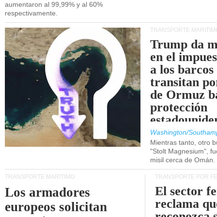
aumentaron al 99,99% y al 60%
respectivamente.
TRANSPORTE MARÍTIM
Trump da m
en el impue
a los barcos
transitan po
de Ormuz b
protección
estadounide
Washington/Southam
Mientras tanto, otro b
"Stolt Magnesium", f
misil cerca de Omán.
TRANSPORTE MARÍTIMO
TRANSPORTE POR F
El sector f
Los armadores
reclama qu
europeos solicitan
reconozca 