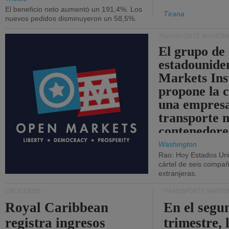
El beneficio neto aumentó un 191,4%. Los
Tirana
nuevos pedidos disminuyeron un 58,5%.
TRANSPORTE MARÍTIM
El grupo de
estadounide
Markets Ins
propone la 
una empresa
transporte 
contenedore
Washington
Rao: Hoy Estados Un
cártel de seis compañ
extranjeras.
CRUCEROS
TRANSPORTE MARÍT
Royal Caribbean
En el segu
registra ingresos
trimestre, 