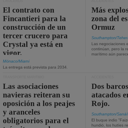
CRUCEROS
ACCIDENTES
El contrato con
Más explos
Fincantieri para la
zona del e
construcción de un
Ormuz
tercer crucero para
Southampton/Teher
Crystal ya está en
Las negociaciones 
continúan, pero la r
vigor.
marítimo aún parece
Mónaco/Miami
La entrega está prevista para 2034.
TRANSPORTE MARÍTIMO
ACCIDENTES
Las asociaciones
Dos barcos
navieras reiteran su
atacados e
oposición a los peajes
Rojo.
y aranceles
Southampton/Saná/
obligatorios para el
El buque indio "Fai
hundió, los hutíes re