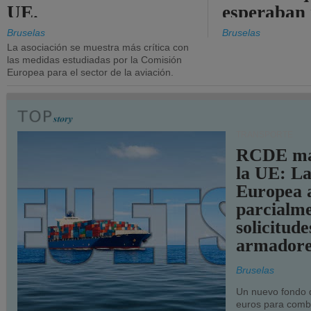
UE.
esperaban
más audac
Bruselas
Bruselas
La asociación se muestra más crítica con
las medidas estudiadas por la Comisión
Europea para el sector de la aviación.
TRANSPORTE
RCDE ma
la UE: L
Europea 
parcialme
solicitude
armadore
Bruselas
Un nuevo fondo 
euros para combu