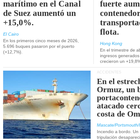
marítimo en el Canal
fuerte aum
de Suez aumentó un
contenedor
+15,0%.
transporta
flota.
El Cairo
En los primeros cinco meses de 2026,
Hong Kong
5.696 buques pasaron por el puerto
En el trimestre de abr
(+12,7%).
ingresos generados 
crecieron un +19,8
ACCIDENTES
En el estrec
Ormuz, un 
portaconten
atacado cerc
costa de Om
Mascate/Portsmouth/
Incendio a bordo. Un
tripulación desaparec