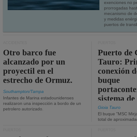
exenciones no p
prorrogadas has
mecanismo de de
y medidas enérgi
puertos de trans
ACCIDENTES
PUERTOS
Otro barco fue
Puerto de 
alcanzado por un
Tauro: Pr
proyectil en el
conexión d
estrecho de Ormuz.
buque
portaconte
Southampton/Tampa
sistema de
Infantes de Marina estadounidenses
realizaron una inspección a bordo de un
la red eléc
Gioia Tauro
petrolero autorizado.
El buque "MSC Mirja
total de aproximad
PUERTOS
PUERTOS