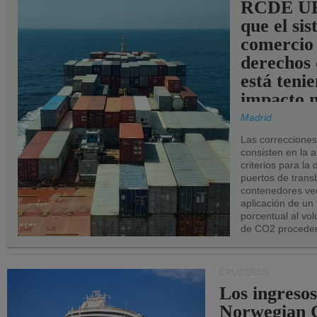
RCDE UE
que el si
comercio
derechos 
está teni
impacto n
los puerto
Madrid
UE.
Las correccione
consisten en la a
criterios para la
puertos de trans
contenedores vec
aplicación de un
porcentual al vo
de CO2 proceden
CRUCEROS
Los ingresos
Norwegian C