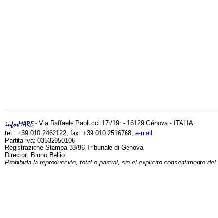
- Via Raffaele Paolucci 17r/19r - 16129 Génova - ITALIA
tel.: +39.010.2462122, fax: +39.010.2516768,
e-mail
Partita iva: 03532950106
Registrazione Stampa 33/96 Tribunale di Genova
Director: Bruno Bellio
Prohibida la reproducción, total o parcial, sin el explicito consentimento del 