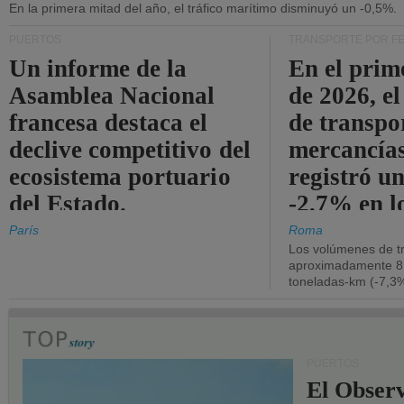
En la primera mitad del año, el tráfico marítimo disminuyó un -0,5%.
PUERTOS
TRANSPORTE POR F
Un informe de la
En el prim
Asamblea Nacional
de 2026, e
francesa destaca el
de transpo
declive competitivo del
mercancía
ecosistema portuario
registró un
del Estado.
-2,7% en l
operativos
París
Roma
Los volúmenes de tr
aproximadamente 8.
toneladas-km (-7,3%
PUERTOS
El Observ