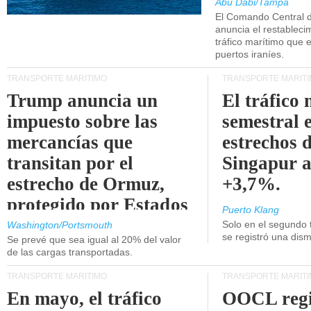
Abu Dabi/Tampa
El Comando Central 
anuncia el restableci
tráfico marítimo que e
puertos iraníes.
TRANSPORTE MARÍTIMO
TRANSPORTE MARÍT
Trump anuncia un
El tráfico
impuesto sobre las
semestral e
mercancías que
estrechos 
transitan por el
Singapur 
estrecho de Ormuz,
+3,7%.
protegido por Estados
Puerto Klang
Unidos.
Solo en el segundo 
Washington/Portsmouth
se registró una dism
Se prevé que sea igual al 20% del valor
de las cargas transportadas.
TRANSPORTE MARÍTIMO
TRANSPORTE MARÍT
En mayo, el tráfico
OOCL regi