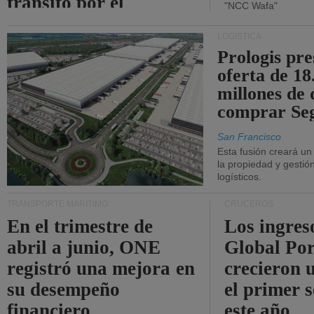
tránsito por el
"NCC Wafa"
estrecho de Ormuz.
LOGÍSTICA
Prologis pr
oferta de 18
millones de 
comprar Se
San Francisco
Esta fusión creará u
la propiedad y gestió
logísticos.
TRANSPORTE MARÍTIMO
CRUCEROS
En el trimestre de
Los ingres
abril a junio, ONE
Global Por
registró una mejora en
crecieron 
su desempeño
el primer 
financiero.
este año.