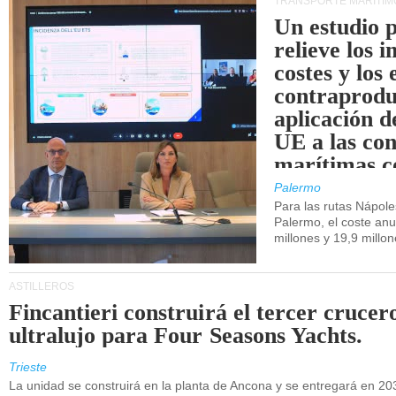
TRANSPORTE MARÍTIM
Un estudio 
relieve los 
costes y los 
contraprodu
aplicación 
UE a las co
marítimas co
de Sicilia.
Palermo
Para las rutas Nápol
Palermo, el coste anu
millones y 19,9 millo
ASTILLEROS
Fincantieri construirá el tercer crucer
ultralujo para Four Seasons Yachts.
Trieste
La unidad se construirá en la planta de Ancona y se entregará en 20