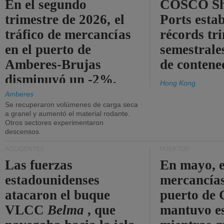
En el segundo
COSCO Sh
trimestre de 2026, el
Ports esta
tráfico de mercancías
récords tr
en el puerto de
semestrales
Amberes-Brujas
de contene
disminuyó un -2%.
Hong Kong
Amberes
Se recuperaron volúmenes de carga seca
a granel y aumentó el material rodante.
Otros sectores experimentaron
descensos.
ACCIDENTES
PUERTOS
Las fuerzas
En mayo, e
estadounidenses
mercancías
atacaron el buque
puerto de 
VLCC
Belma
, que
mantuvo es