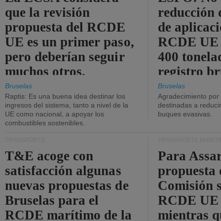
que la revisión
reducción 
propuesta del RCDE
de aplicaci
UE es un primer paso,
RCDE UE d
pero deberían seguir
400 tonela
muchos otros.
registro br
Bruselas
Bruselas
Raptis: Es una buena idea destinar los
Agradecimiento por
ingresos del sistema, tanto a nivel de la
destinadas a reducir
UE como nacional, a apoyar los
buques evasivas.
combustibles sostenibles.
TRANSPORTE
TRANSPORTE MARÍT
T&E acoge con
Para Assar
satisfacción algunas
propuesta 
nuevas propuestas de
Comisión s
Bruselas para el
RCDE UE e
RCDE marítimo de la
mientras q