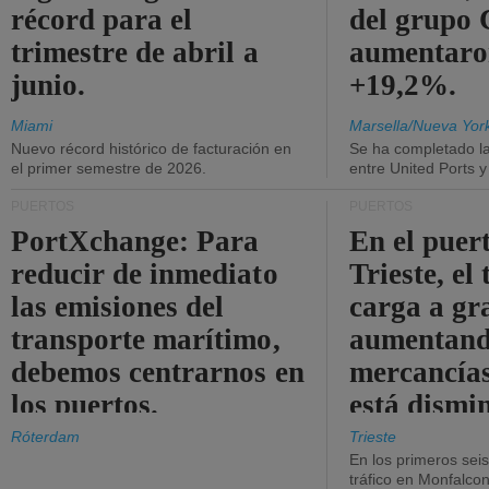
récord para el
del grup
trimestre de abril a
aumentaro
junio.
+19,2%.
Miami
Marsella/Nueva Yor
Nuevo récord histórico de facturación en
Se ha completado l
el primer semestre de 2026.
entre United Ports 
PUERTOS
PUERTOS
PortXchange: Para
En el puer
reducir de inmediato
Trieste, el 
las emisiones del
carga a gr
transporte marítimo,
aumentando
debemos centrarnos en
mercancías
los puertos.
está dismi
Róterdam
Trieste
En los primeros sei
tráfico en Monfalco