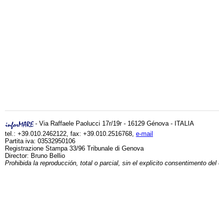
- Via Raffaele Paolucci 17r/19r - 16129 Génova - ITALIA
tel.: +39.010.2462122, fax: +39.010.2516768,
e-mail
Partita iva: 03532950106
Registrazione Stampa 33/96 Tribunale di Genova
Director: Bruno Bellio
Prohibida la reproducción, total o parcial, sin el explicito consentimento del 