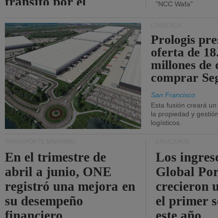
tránsito por el
"NCC Wafa"
estrecho de Ormuz.
LOGÍSTICA
Prologis pr
oferta de 18
millones de 
comprar Se
San Francisco
Esta fusión creará u
la propiedad y gestió
logísticos.
TRANSPORTE MARÍTIMO
CRUCEROS
En el trimestre de
Los ingres
abril a junio, ONE
Global Por
registró una mejora en
crecieron 
su desempeño
el primer 
financiero.
este año.