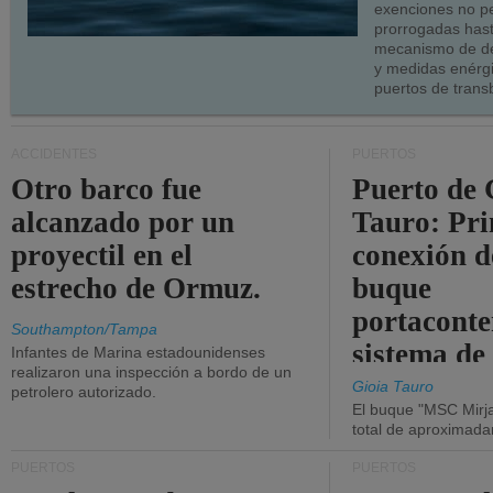
exenciones no p
prorrogadas has
mecanismo de de
y medidas enérgi
puertos de trans
ACCIDENTES
PUERTOS
Otro barco fue
Puerto de 
alcanzado por un
Tauro: Pr
proyectil en el
conexión d
estrecho de Ormuz.
buque
portaconte
Southampton/Tampa
sistema de
Infantes de Marina estadounidenses
realizaron una inspección a bordo de un
la red eléc
Gioia Tauro
petrolero autorizado.
El buque "MSC Mirja
total de aproximad
PUERTOS
PUERTOS