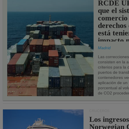
RCDE UE
que el si
comercio
derechos 
está teni
impacto n
los puerto
Madrid
UE.
Las correccione
consisten en la a
criterios para la
puertos de trans
contenedores vec
aplicación de un
porcentual al vo
de CO2 proceden
CRUCEROS
Los ingresos
Norwegian C