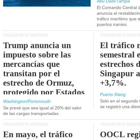
Abu Dabi/Tampa
El Comando Central 
anuncia el restableci
tráfico marítimo que e
puertos iraníes.
TRANSPORTE MARÍTIMO
TRANSPORTE MARÍT
Trump anuncia un
El tráfico
impuesto sobre las
semestral e
mercancías que
estrechos 
transitan por el
Singapur 
estrecho de Ormuz,
+3,7%.
protegido por Estados
Puerto Klang
Unidos.
Solo en el segundo 
Washington/Portsmouth
se registró una dism
Se prevé que sea igual al 20% del valor
de las cargas transportadas.
TRANSPORTE MARÍTIMO
TRANSPORTE MARÍT
En mayo, el tráfico
OOCL regi