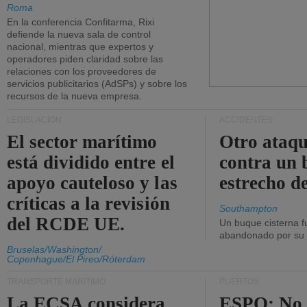
Roma
En la conferencia Confitarma, Rixi
defiende la nueva sala de control
nacional, mientras que expertos y
operadores piden claridad sobre las
relaciones con los proveedores de
servicios publicitarios (AdSPs) y sobre los
recursos de la nueva empresa.
LEGISLACIÓN
ACCIDENTES
El sector marítimo
Otro ataq
está dividido entre el
contra un 
apoyo cauteloso y las
estrecho d
críticas a la revisión
Southampton
del RCDE UE.
Un buque cisterna f
abandonado por su t
Bruselas/Washington/
Copenhague/El Pireo/Róterdam
TRANSPORTE MARÍTIMO
PUERTOS
La ECSA considera
ESPO: No 