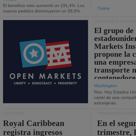
El beneficio neto aumentó un 191,4%. Los
Tirana
nuevos pedidos disminuyeron un 58,5%.
TRANSPORTE MARÍTIM
El grupo de
estadounide
Markets Ins
propone la 
una empresa
transporte 
contenedore
Washington
Rao: Hoy Estados Un
cártel de seis compañ
extranjeras.
CRUCEROS
TRANSPORTE MARÍT
Royal Caribbean
En el segu
registra ingresos
trimestre, 