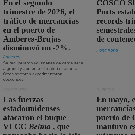
En el segundo
COSCO Sh
trimestre de 2026, el
Ports esta
tráfico de mercancías
récords tr
en el puerto de
semestrales
Amberes-Brujas
de contene
disminuyó un -2%.
Hong Kong
Amberes
Se recuperaron volúmenes de carga seca
a granel y aumentó el material rodante.
Otros sectores experimentaron
descensos.
ACCIDENTES
PUERTOS
Las fuerzas
En mayo, e
estadounidenses
mercancías
atacaron el buque
puerto de 
VLCC
Belma
, que
mantuvo es