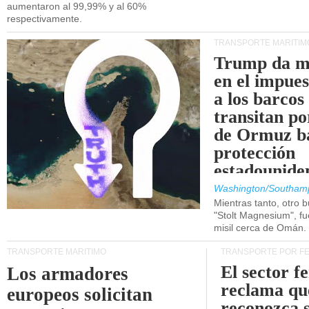
aumentaron al 99,99% y al 60%
respectivamente.
TRANSPORTE MARÍTIM
Trump da m
en el impue
a los barcos
transitan po
de Ormuz b
protección
estadounide
Washington/Southam
Mientras tanto, otro b
"Stolt Magnesium", f
misil cerca de Omán.
TRANSPORTE MARÍTIMO
TRANSPORTE POR F
El sector f
Los armadores
reclama qu
europeos solicitan
reconozca 