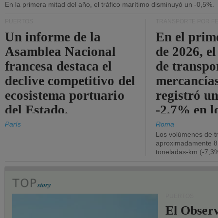
En la primera mitad del año, el tráfico marítimo disminuyó un -0,5%.
PUERTOS
TRANSPORTE POR F
Un informe de la
En el prim
Asamblea Nacional
de 2026, e
francesa destaca el
de transpo
declive competitivo del
mercancía
ecosistema portuario
registró un
del Estado.
-2,7% en l
operativos
París
Roma
Los volúmenes de tr
aproximadamente 8.
toneladas-km (-7,3%
PUERTOS
El Observ