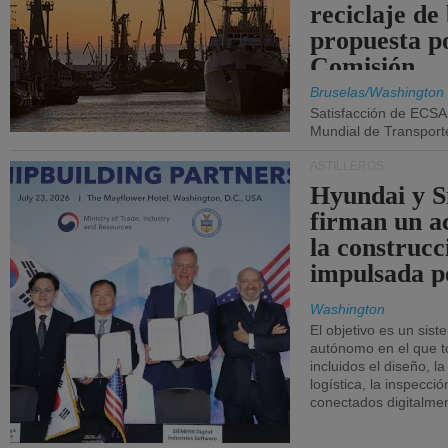
reciclaje de
propuesta p
Comisión.
Bruselas/Washington
Satisfacción de ECSA
Mundial de Transport
ASTILLEROS
Hyundai y 
firman un a
la construcc
impulsada p
Washington
El objetivo es un sist
autónomo en el que t
incluidos el diseño, la
logística, la inspecci
conectados digitalme