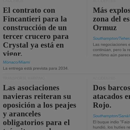
CRUCEROS
ACCIDENTES
El contrato con
Más explos
Fincantieri para la
zona del e
construcción de un
Ormuz
tercer crucero para
Southampton/Teher
Crystal ya está en
Las negociaciones 
continúan, pero la r
vigor.
marítimo aún parece
Mónaco/Miami
La entrega está prevista para 2034.
TRANSPORTE MARÍTIMO
ACCIDENTES
Las asociaciones
Dos barcos
navieras reiteran su
atacados e
oposición a los peajes
Rojo.
y aranceles
Southampton/Saná/
obligatorios para el
El buque indio "Fai
hundió, los hutíes re