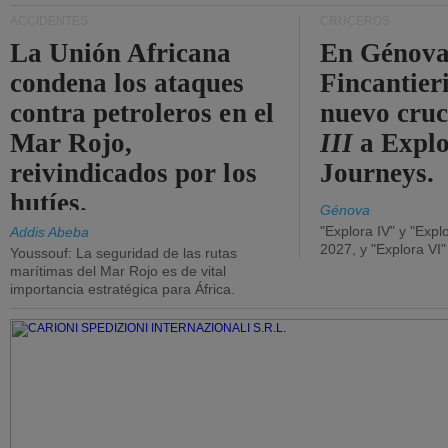
ACCIDENTES
CRUCEROS
La Unión Africana
En Génova
condena los ataques
Fincantieri
contra petroleros en el
nuevo cru
Mar Rojo,
III
a Expl
reivindicados por los
Journeys.
hutíes.
Génova
"Explora IV" y "Expl
Addis Abeba
2027, y "Explora VI
Youssouf: La seguridad de las rutas
marítimas del Mar Rojo es de vital
importancia estratégica para África.