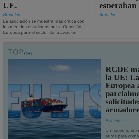
UE.
esperaban
más audac
Bruselas
Bruselas
La asociación se muestra más crítica con
las medidas estudiadas por la Comisión
Europea para el sector de la aviación.
TRANSPORTE
RCDE ma
la UE: L
Europea 
parcialme
solicitude
armadore
Bruselas
Un nuevo fondo 
euros para combu