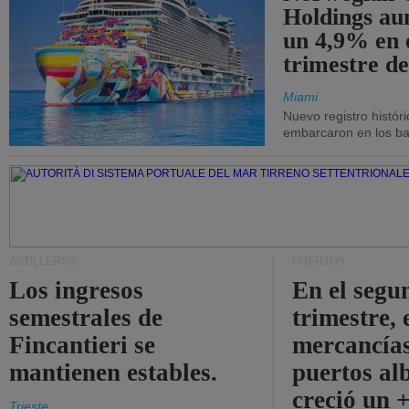
Holdings a
un 4,9% en 
trimestre de
Miami
Nuevo registro histór
embarcaron en los bar
ASTILLEROS
PUERTOS
Los ingresos
En el segu
semestrales de
trimestre, 
Fincantieri se
mercancías
mantienen estables.
puertos al
creció un 
Trieste