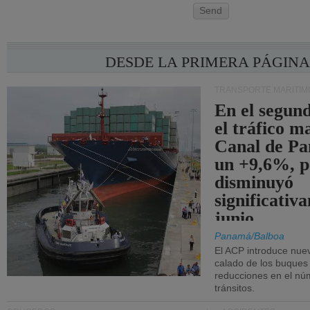
Send
DESDE LA PRIMERA PÁGIN
TRANSPORTE MARÍTIM
En el segund
el tráfico m
Canal de Pa
un +9,6%, p
disminuyó
significativ
junio.
Panamá/Balboa
El ACP introduce nuev
calado de los buques
reducciones en el nú
tránsitos.