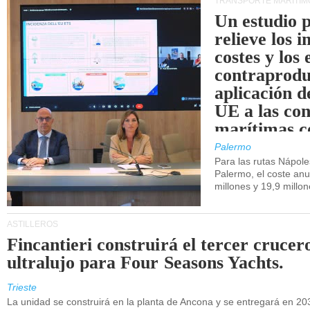
TRANSPORTE MARÍTIM
Un estudio 
relieve los 
costes y los 
contraprodu
aplicación 
UE a las co
marítimas co
de Sicilia.
Palermo
Para las rutas Nápol
Palermo, el coste anu
millones y 19,9 millo
ASTILLEROS
Fincantieri construirá el tercer crucer
ultralujo para Four Seasons Yachts.
Trieste
La unidad se construirá en la planta de Ancona y se entregará en 20