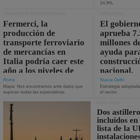
24,9%.
TRANSPORTE POR FERROCARRIL
ASTILLEROS
Fermerci, la
El gobiern
producción de
aprueba 7
transporte ferroviario
millones d
de mercancías en
ayuda para
Italia podría caer este
construcci
año a los niveles de
nacional.
2015.
Roma
Nueva Delhi
Mapa: Nos encontramos ante datos que
Estrategia adoptada 
superan todas las expectativas.
el sector.
ASTILLEROS
Dos astillero
incluidos en
lista de la 
instalacione