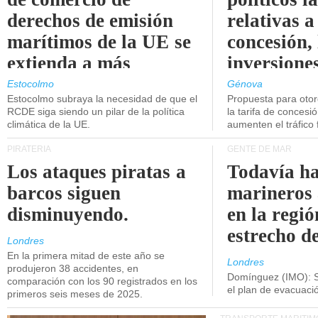
derechos de emisión
relativas a
marítimos de la UE se
concesión, 
extienda a más
inversiones
buques.
intermodal
Estocolmo
Génova
Estocolmo subraya la necesidad de que el
Propuesta para oto
RCDE siga siendo un pilar de la política
la tarifa de concesi
climática de la UE.
aumenten el tráfico f
PIRATERÍA
GENTE DE MAR
Los ataques piratas a
Todavía ha
barcos siguen
marineros
disminuyendo.
en la regió
estrecho d
Londres
En la primera mitad de este año se
Londres
produjeron 38 accidentes, en
Domínguez (IMO): S
comparación con los 90 registrados en los
el plan de evacuac
primeros seis meses de 2025.