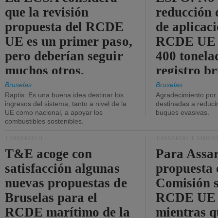
que la revisión
reducción 
propuesta del RCDE
de aplicaci
UE es un primer paso,
RCDE UE d
pero deberían seguir
400 tonela
muchos otros.
registro br
Bruselas
Bruselas
Raptis: Es una buena idea destinar los
Agradecimiento por
ingresos del sistema, tanto a nivel de la
destinadas a reducir
UE como nacional, a apoyar los
buques evasivas.
combustibles sostenibles.
TRANSPORTE
TRANSPORTE MARÍT
T&E acoge con
Para Assar
satisfacción algunas
propuesta 
nuevas propuestas de
Comisión s
Bruselas para el
RCDE UE e
RCDE marítimo de la
mientras q