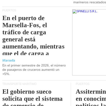
marineros rescatados
PUERTOS
En el puerto de
Marsella-Fos, el
tráfico de carga
general está
aumentando, mientras
que el de carga a
granel está
Marsella
En el primer semestre de 2026, el número
disminuyendo.
de pasajeros de cruceros aumentó un
+5%.
TRANSPORTE MARÍTIMO
PUERTOS
El gobierno sueco
Assitermin
solicita que el sistema
en conocim
de comercio de
políticos l