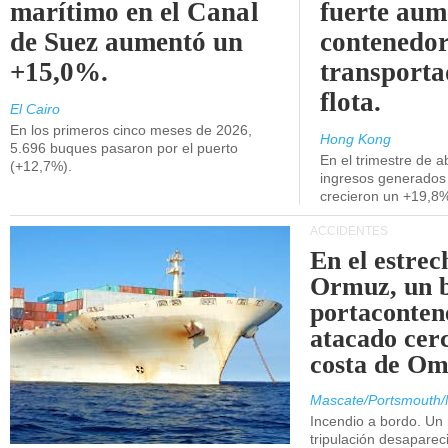
marítimo en el Canal
fuerte aum
de Suez aumentó un
contenedor
+15,0%.
transporta
flota.
El Cairo
En los primeros cinco meses de 2026,
Hong Kong
5.696 buques pasaron por el puerto
En el trimestre de abr
(+12,7%).
ingresos generados 
crecieron un +19,8
ACCIDENTES
En el estrec
Ormuz, un 
portaconten
atacado cerc
costa de Om
Mascate/Portsmouth/
Incendio a bordo. Un
tripulación desaparec