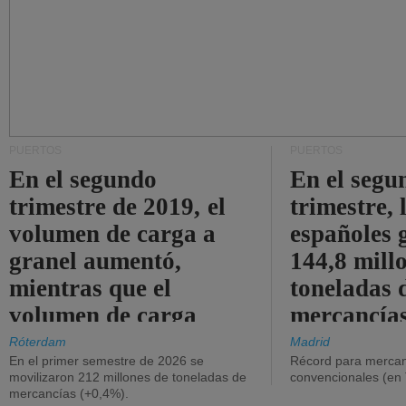
PUERTOS
PUERTOS
En el segundo
En el segu
trimestre de 2019, el
trimestre, 
volumen de carga a
españoles 
granel aumentó,
144,8 mill
mientras que el
toneladas 
volumen de carga
mercancías
general disminuyó.
Róterdam
Madrid
En el primer semestre de 2026 se
Récord para mercan
movilizaron 212 millones de toneladas de
convencionales (en
mercancías (+0,4%).