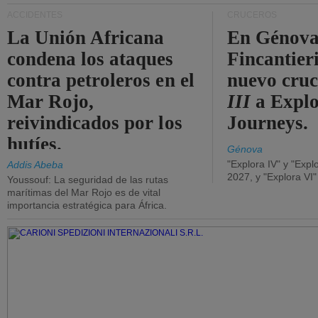
ACCIDENTES
CRUCEROS
La Unión Africana
En Génova
condena los ataques
Fincantieri
contra petroleros en el
nuevo cru
Mar Rojo,
III
a Expl
reivindicados por los
Journeys.
hutíes.
Génova
"Explora IV" y "Expl
Addis Abeba
2027, y "Explora VI
Youssouf: La seguridad de las rutas
marítimas del Mar Rojo es de vital
importancia estratégica para África.