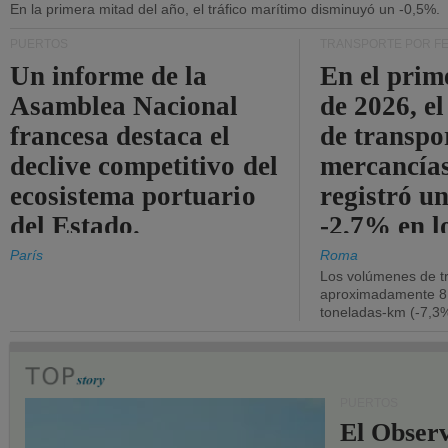
En la primera mitad del año, el tráfico marítimo disminuyó un -0,5%.
PUERTOS
TRANSPORTE POR F
Un informe de la
En el prim
Asamblea Nacional
de 2026, e
francesa destaca el
de transpo
declive competitivo del
mercancía
ecosistema portuario
registró un
del Estado.
-2,7% en l
operativos
París
Roma
Los volúmenes de tr
aproximadamente 8.
toneladas-km (-7,3%
PUERTOS
El Observ