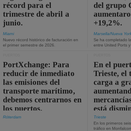
récord para el
del grup
trimestre de abril a
aumentaro
junio.
+19,2%.
Miami
Marsella/Nueva Yor
Nuevo récord histórico de facturación en
Se ha completado l
el primer semestre de 2026.
entre United Ports 
PUERTOS
PUERTOS
PortXchange: Para
En el puer
reducir de inmediato
Trieste, el 
las emisiones del
carga a gr
transporte marítimo,
aumentando
debemos centrarnos en
mercancías
los puertos.
está dismi
Róterdam
Trieste
En los primeros sei
tráfico en Monfalco