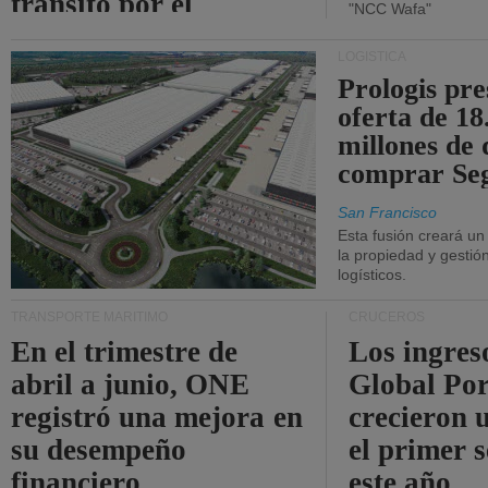
tránsito por el
"NCC Wafa"
estrecho de Ormuz.
LOGÍSTICA
Prologis pr
oferta de 18
millones de 
comprar Se
San Francisco
Esta fusión creará u
la propiedad y gestió
logísticos.
TRANSPORTE MARÍTIMO
CRUCEROS
En el trimestre de
Los ingres
abril a junio, ONE
Global Por
registró una mejora en
crecieron 
su desempeño
el primer 
financiero.
este año.