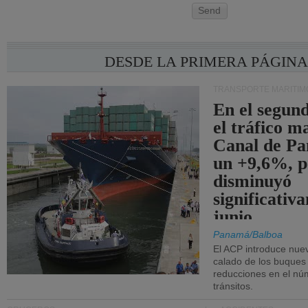
Send
DESDE LA PRIMERA PÁGIN
TRANSPORTE MARÍTIM
En el segund
el tráfico m
Canal de Pa
un +9,6%, p
disminuyó
significativ
junio.
Panamá/Balboa
El ACP introduce nuev
calado de los buques
reducciones en el nú
tránsitos.