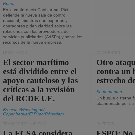
Roma
En la conferencia Confitarma, Rixi
defiende la nueva sala de control
nacional, mientras que expertos y
operadores piden claridad sobre las
relaciones con los proveedores de
servicios publicitarios (AdSPs) y sobre los
recursos de la nueva empresa.
LEGISLACIÓN
ACCIDENTES
El sector marítimo
Otro ataq
está dividido entre el
contra un 
apoyo cauteloso y las
estrecho d
críticas a la revisión
Southampton
del RCDE UE.
Un buque cisterna f
abandonado por su t
Bruselas/Washington/
Copenhague/El Pireo/Róterdam
TRANSPORTE MARÍTIMO
PUERTOS
La ECSA considera
ESPO: No 