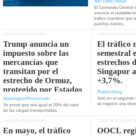
Abu Dabi/Tampa
El Comando Central 
anuncia el restableci
tráfico marítimo que e
puertos iraníes.
TRANSPORTE MARÍTIMO
TRANSPORTE MARÍT
Trump anuncia un
El tráfico
impuesto sobre las
semestral e
mercancías que
estrechos 
transitan por el
Singapur 
estrecho de Ormuz,
+3,7%.
protegido por Estados
Puerto Klang
Unidos.
Solo en el segundo 
Washington/Portsmouth
se registró una dism
Se prevé que sea igual al 20% del valor
de las cargas transportadas.
TRANSPORTE MARÍTIMO
TRANSPORTE MARÍT
En mayo, el tráfico
OOCL regi