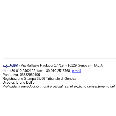
- Via Raffaele Paolucci 17r/19r - 16129 Génova - ITALIA
tel.: +39.010.2462122, fax: +39.010.2516768,
e-mail
Partita iva: 03532950106
Registrazione Stampa 33/96 Tribunale di Genova
Director: Bruno Bellio
Prohibida la reproducción, total o parcial, sin el explicito consentimento del 