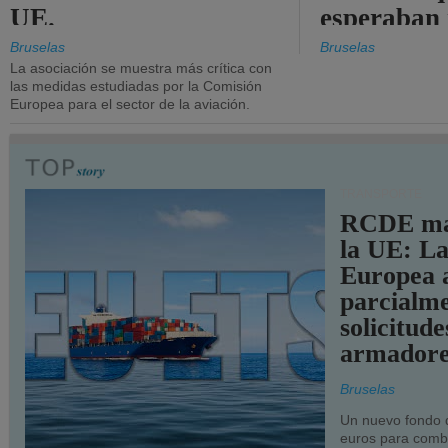
UE.
esperaban
más audac
Bruselas
Bruselas
La asociación se muestra más crítica con
las medidas estudiadas por la Comisión
Europea para el sector de la aviación.
TRANSPORTE
RCDE ma
la UE: L
Europea 
parcialme
solicitude
armadore
Bruselas
Un nuevo fondo 
euros para combu