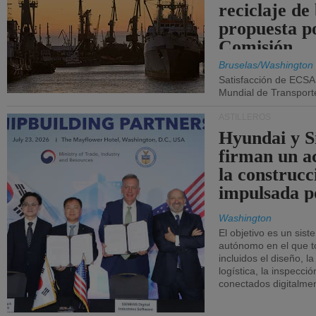
reciclaje de
propuesta p
Comisión.
Bruselas/Washington
Satisfacción de ECSA
Mundial de Transport
ASTILLEROS
Hyundai y 
firman un a
la construcc
impulsada p
Washington
El objetivo es un sist
autónomo en el que t
incluidos el diseño, la
logística, la inspecci
conectados digitalme