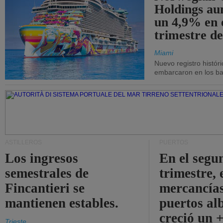
Holdings a
un 4,9% en 
trimestre de
Miami
Nuevo registro histór
embarcaron en los bar
ASTILLEROS
PUERTOS
Los ingresos
En el segu
semestrales de
trimestre, 
Fincantieri se
mercancías
mantienen estables.
puertos al
creció un 
Trieste