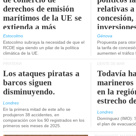
derechos de emisión
relativas a
marítimos de la UE se
concesión, 
extienda a más
inversiones
buques.
intermodal
Estocolmo
Génova
Estocolmo subraya la necesidad de que el
Propuesta para oto
RCDE siga siendo un pilar de la política
la tarifa de concesi
climática de la UE.
aumenten el tráfico f
PIRATERÍA
GENTE DE MAR
Los ataques piratas a
Todavía ha
barcos siguen
marineros
disminuyendo.
en la regió
estrecho d
Londres
En la primera mitad de este año se
Londres
produjeron 38 accidentes, en
Domínguez (IMO): S
comparación con los 90 registrados en los
el plan de evacuac
primeros seis meses de 2025.