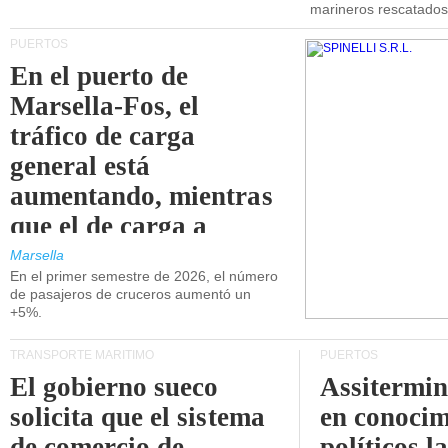
marineros rescatados
PUERTOS
En el puerto de
Marsella-Fos, el
tráfico de carga
general está
aumentando, mientras
que el de carga a
granel está
Marsella
En el primer semestre de 2026, el número
disminuyendo.
de pasajeros de cruceros aumentó un
+5%.
TRANSPORTE MARÍTIMO
PUERTOS
El gobierno sueco
Assitermin
solicita que el sistema
en conocim
de comercio de
políticos l