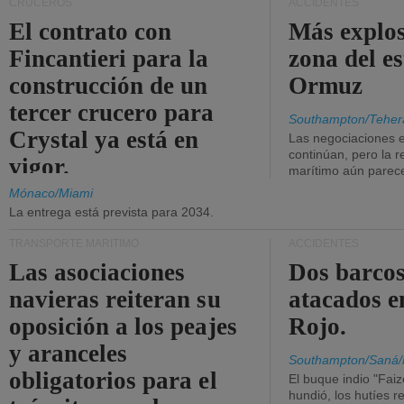
CRUCEROS
ACCIDENTES
El contrato con
Más explos
Fincantieri para la
zona del e
construcción de un
Ormuz
tercer crucero para
Southampton/Teher
Crystal ya está en
Las negociaciones 
continúan, pero la r
vigor.
marítimo aún parece
Mónaco/Miami
La entrega está prevista para 2034.
TRANSPORTE MARÍTIMO
ACCIDENTES
Las asociaciones
Dos barcos
navieras reiteran su
atacados e
oposición a los peajes
Rojo.
y aranceles
Southampton/Saná/
obligatorios para el
El buque indio "Fai
hundió, los hutíes re