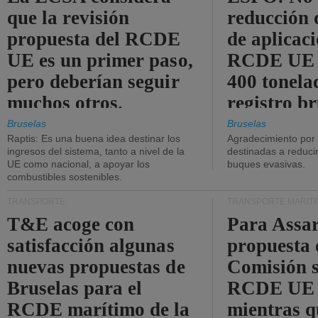
que la revisión
reducción 
propuesta del RCDE
de aplicaci
UE es un primer paso,
RCDE UE d
pero deberían seguir
400 tonela
muchos otros.
registro br
Bruselas
Bruselas
Raptis: Es una buena idea destinar los
Agradecimiento por
ingresos del sistema, tanto a nivel de la
destinadas a reducir
UE como nacional, a apoyar los
buques evasivas.
combustibles sostenibles.
TRANSPORTE
TRANSPORTE MARÍT
T&E acoge con
Para Assar
satisfacción algunas
propuesta 
nuevas propuestas de
Comisión s
Bruselas para el
RCDE UE e
RCDE marítimo de la
mientras q