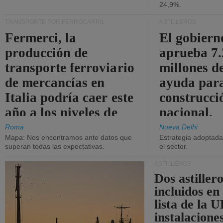
24,9%.
TRANSPORTE POR FERROCARRIL
ASTILLEROS
Fermerci, la
El gobiern
producción de
aprueba 7
transporte ferroviario
millones d
de mercancías en
ayuda para
Italia podría caer este
construcci
año a los niveles de
nacional.
2015.
Roma
Nueva Delhi
Mapa: Nos encontramos ante datos que
Estrategia adoptada 
superan todas las expectativas.
el sector.
ASTILLEROS
Dos astillero
incluidos en
lista de la 
instalacione