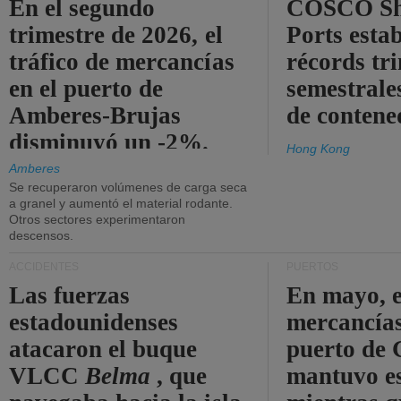
En el segundo
COSCO Sh
trimestre de 2026, el
Ports esta
tráfico de mercancías
récords tr
en el puerto de
semestrales
Amberes-Brujas
de contene
disminuyó un -2%.
Hong Kong
Amberes
Se recuperaron volúmenes de carga seca
a granel y aumentó el material rodante.
Otros sectores experimentaron
descensos.
ACCIDENTES
PUERTOS
Las fuerzas
En mayo, e
estadounidenses
mercancías
atacaron el buque
puerto de 
VLCC
Belma
, que
mantuvo es