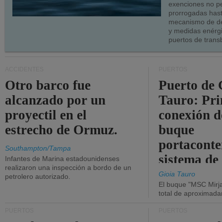
exenciones no p
prorrogadas has
mecanismo de de
y medidas enérgi
puertos de trans
ACCIDENTES
PUERTOS
Otro barco fue
Puerto de 
alcanzado por un
Tauro: Pr
proyectil en el
conexión d
estrecho de Ormuz.
buque
portaconte
Southampton/Tampa
sistema de
Infantes de Marina estadounidenses
realizaron una inspección a bordo de un
la red eléc
Gioia Tauro
petrolero autorizado.
El buque "MSC Mirja
total de aproximad
PUERTOS
PUERTOS