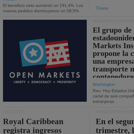
El beneficio neto aumentó un 191,4%. Los
Tirana
nuevos pedidos disminuyeron un 58,5%.
TRANSPORTE MARÍTIM
El grupo de
estadounide
Markets Ins
propone la 
una empresa
transporte 
contenedore
Washington
Rao: Hoy Estados Un
cártel de seis compañ
extranjeras.
CRUCEROS
TRANSPORTE MARÍT
Royal Caribbean
En el segu
registra ingresos
trimestre, 