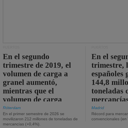
PUERTOS
PUERTOS
En el segundo
En el segu
trimestre de 2019, el
trimestre, 
volumen de carga a
españoles 
granel aumentó,
144,8 mill
mientras que el
toneladas 
volumen de carga
mercancías
general disminuyó.
Róterdam
Madrid
En el primer semestre de 2026 se
Récord para mercan
movilizaron 212 millones de toneladas de
convencionales (en
mercancías (+0,4%).