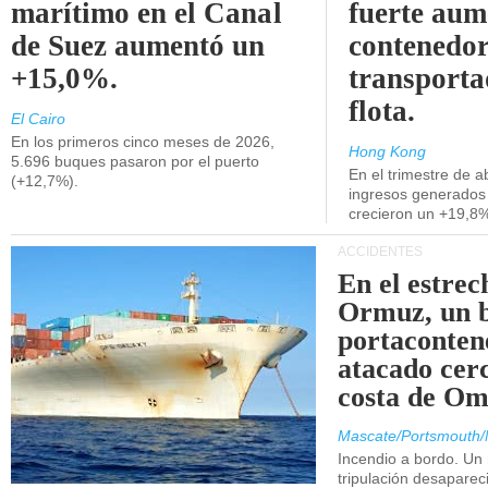
marítimo en el Canal
fuerte aum
de Suez aumentó un
contenedor
+15,0%.
transporta
flota.
El Cairo
En los primeros cinco meses de 2026,
Hong Kong
5.696 buques pasaron por el puerto
En el trimestre de abr
(+12,7%).
ingresos generados 
crecieron un +19,8
ACCIDENTES
En el estrec
Ormuz, un 
portaconten
atacado cerc
costa de Om
Mascate/Portsmouth/
Incendio a bordo. Un
tripulación desaparec