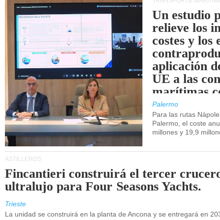
TRANSPORTE MARÍTIM
Un estudio 
relieve los 
costes y los 
contraprodu
aplicación 
UE a las co
marítimas co
de Sicilia.
Palermo
Para las rutas Nápol
Palermo, el coste anu
millones y 19,9 millo
ASTILLEROS
Fincantieri construirá el tercer crucer
ultralujo para Four Seasons Yachts.
Trieste
La unidad se construirá en la planta de Ancona y se entregará en 20