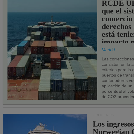
RCDE UE
que el si
comercio
derechos 
está teni
impacto n
los puerto
Madrid
UE.
Las correccione
consisten en la a
criterios para la
puertos de trans
contenedores vec
aplicación de un
porcentual al vo
de CO2 proceden
CRUCEROS
Los ingresos
Norwegian C