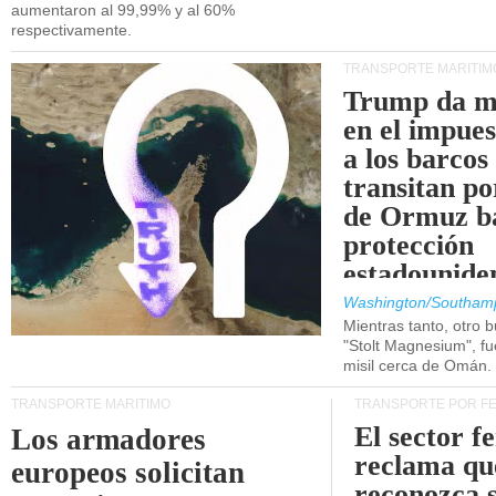
aumentaron al 99,99% y al 60%
respectivamente.
TRANSPORTE MARÍTIM
Trump da m
en el impue
a los barcos
transitan po
de Ormuz b
protección
estadounide
Washington/Southam
Mientras tanto, otro b
"Stolt Magnesium", f
misil cerca de Omán.
TRANSPORTE MARÍTIMO
TRANSPORTE POR F
El sector f
Los armadores
reclama qu
europeos solicitan
reconozca 