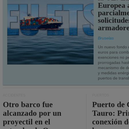
Europea 
parcialme
solicitude
armadore
Bruselas
Un nuevo fondo 
euros para combu
exenciones no p
prorrogadas has
mecanismo de de
y medidas enérgi
puertos de trans
ACCIDENTES
PUERTOS
Otro barco fue
Puerto de 
alcanzado por un
Tauro: Pr
proyectil en el
conexión d