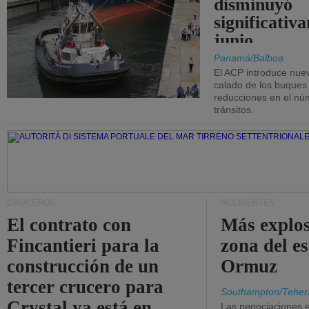
disminuyó
significativ
junio.
Panamá/Balboa
El ACP introduce nuev
calado de los buques
reducciones en el nú
tránsitos.
CRUCEROS
ACCIDENTES
El contrato con
Más explos
Fincantieri para la
zona del e
construcción de un
Ormuz
tercer crucero para
Southampton/Teher
Crystal ya está en
Las negociaciones 