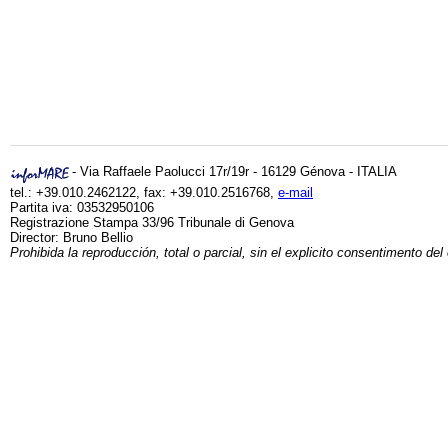
- Via Raffaele Paolucci 17r/19r - 16129 Génova - ITALIA
tel.: +39.010.2462122, fax: +39.010.2516768,
e-mail
Partita iva: 03532950106
Registrazione Stampa 33/96 Tribunale di Genova
Director: Bruno Bellio
Prohibida la reproducción, total o parcial, sin el explicito consentimento del 