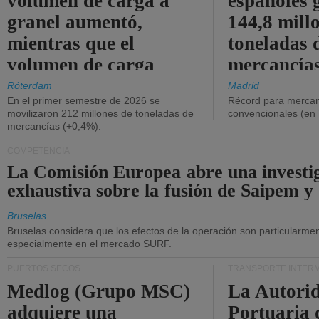
volumen de carga a
españoles 
granel aumentó,
144,8 mill
mientras que el
toneladas 
volumen de carga
mercancías
general disminuyó.
Róterdam
Madrid
En el primer semestre de 2026 se
Récord para mercan
movilizaron 212 millones de toneladas de
convencionales (en
mercancías (+0,4%).
COMPETENCIA
La Comisión Europea abre una investi
exhaustiva sobre la fusión de Saipem y
Bruselas
Bruselas considera que los efectos de la operación son particularment
especialmente en el mercado SURF.
PUERTOS SECOS
TRANSPORTE INTER
Medlog (Grupo MSC)
La Autori
adquiere una
Portuaria 