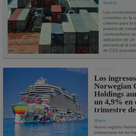
los puerto
Madrid
UE.
Las correccione
consisten en la a
criterios para la
puertos de trans
contenedores vec
aplicación de un
porcentual al vo
de CO2 proceden
CRUCEROS
Los ingresos
Norwegian C
Holdings a
un 4,9% en 
trimestre de
Miami
Nuevo registro histór
embarcaron en los bar