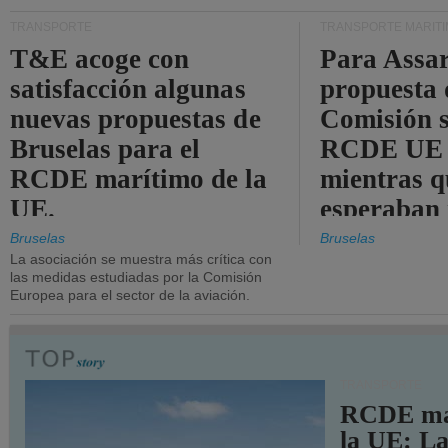
TRANSPORTE
TRANSPORTE MARÍT
T&E acoge con
Para Assar
satisfacción algunas
propuesta 
nuevas propuestas de
Comisión s
Bruselas para el
RCDE UE e
RCDE marítimo de la
mientras q
UE.
esperaban
más audac
Bruselas
Bruselas
La asociación se muestra más crítica con
las medidas estudiadas por la Comisión
Europea para el sector de la aviación.
TRANSPORTE
RCDE ma
la UE: L