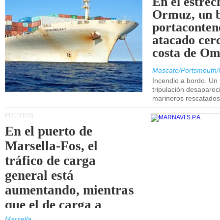
En el estrec
Ormuz, un 
portaconten
atacado cerc
costa de Om
Mascate/Portsmouth/
Incendio a bordo. Un
tripulación desaparec
marineros rescatados
PUERTOS
En el puerto de
Marsella-Fos, el
tráfico de carga
general está
aumentando, mientras
que el de carga a
granel está
Marsella