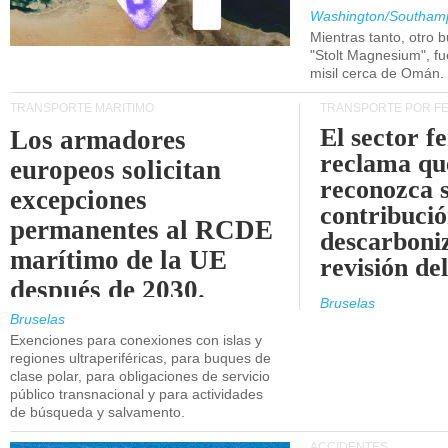
Washington/Southam
Mientras tanto, otro b
"Stolt Magnesium", f
misil cerca de Omán.
TRANSPORTE MARÍTIMO
TRANSPORTE POR F
El sector f
Los armadores
reclama qu
europeos solicitan
reconozca 
excepciones
contribució
permanentes al RCDE
descarboniz
marítimo de la UE
revisión d
después de 2030.
Bruselas
Bruselas
Exenciones para conexiones con islas y
regiones ultraperiféricas, para buques de
clase polar, para obligaciones de servicio
público transnacional y para actividades
de búsqueda y salvamento.
ACCIDENTES