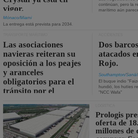
continúan, pero la r
vigor.
marítimo aún parece
Mónaco/Miami
La entrega está prevista para 2034.
TRANSPORTE MARÍTIMO
ACCIDENTES
Las asociaciones
Dos barcos
navieras reiteran su
atacados e
oposición a los peajes
Rojo.
y aranceles
Southampton/Saná/
obligatorios para el
El buque indio "Fai
hundió, los hutíes re
tránsito por el
"NCC Wafa"
estrecho de Ormuz.
LOGÍSTICA
Prologis pr
oferta de 18
millones de 