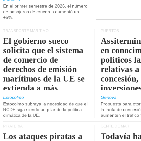
En el primer semestre de 2026, el número
disminuyendo.
de pasajeros de cruceros aumentó un
+5%.
TRANSPORTE MARÍTIMO
PUERTOS
El gobierno sueco
Assitermin
solicita que el sistema
en conocim
de comercio de
políticos l
derechos de emisión
relativas a
marítimos de la UE se
concesión, 
extienda a más
inversiones
buques.
intermodal
Estocolmo
Génova
Estocolmo subraya la necesidad de que el
Propuesta para oto
RCDE siga siendo un pilar de la política
la tarifa de concesi
climática de la UE.
aumenten el tráfico f
PIRATERÍA
GENTE DE MAR
Los ataques piratas a
Todavía ha