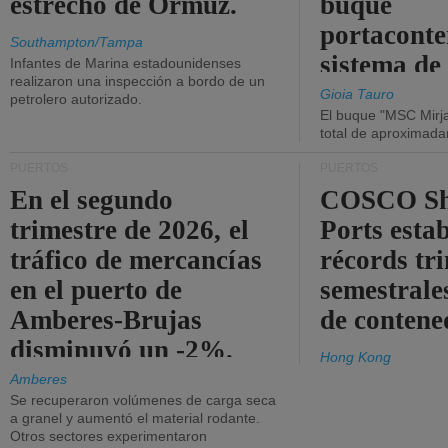
estrecho de Ormuz.
buque
portaconte
Southampton/Tampa
sistema de
Infantes de Marina estadounidenses
realizaron una inspección a bordo de un
la red eléc
Gioia Tauro
petrolero autorizado.
El buque "MSC Mirja
total de aproximad
PUERTOS
PUERTOS
En el segundo
COSCO Sh
trimestre de 2026, el
Ports esta
tráfico de mercancías
récords tr
en el puerto de
semestrales
Amberes-Brujas
de contene
disminuyó un -2%.
Hong Kong
Amberes
Se recuperaron volúmenes de carga seca
a granel y aumentó el material rodante.
Otros sectores experimentaron