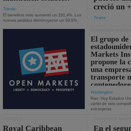
creció un 
Trieste
El beneficio neto aumentó un 191,4%. Los
Tirana
nuevos pedidos disminuyeron un 58,5%.
TRANSPORTE MARÍTIM
El grupo de
estadounide
Markets Ins
propone la 
una empresa
transporte 
contenedore
Washington
Rao: Hoy Estados Un
cártel de seis compañ
extranjeras.
CRUCEROS
TRANSPORTE MARÍT
Royal Caribbean
En el segu