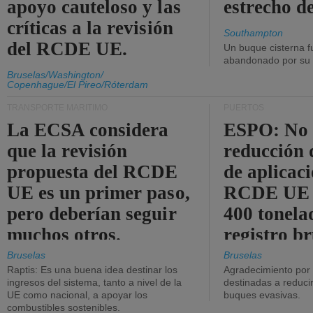
apoyo cauteloso y las
estrecho d
críticas a la revisión
Southampton
del RCDE UE.
Un buque cisterna f
abandonado por su t
Bruselas/Washington/
Copenhague/El Pireo/Róterdam
TRANSPORTE MARÍTIMO
PUERTOS
La ECSA considera
ESPO: No 
que la revisión
reducción 
propuesta del RCDE
de aplicaci
UE es un primer paso,
RCDE UE d
pero deberían seguir
400 tonela
muchos otros.
registro br
Bruselas
Bruselas
Raptis: Es una buena idea destinar los
Agradecimiento por
ingresos del sistema, tanto a nivel de la
destinadas a reducir
UE como nacional, a apoyar los
buques evasivas.
combustibles sostenibles.