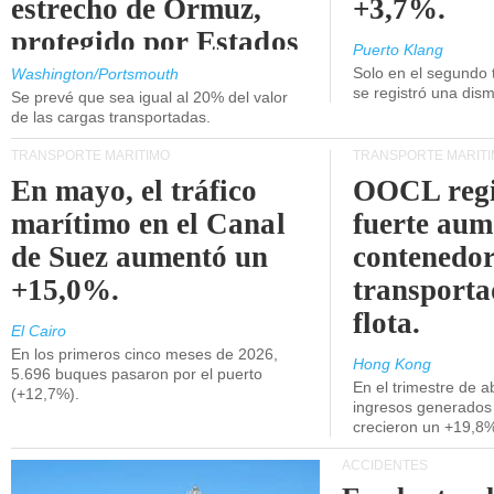
estrecho de Ormuz,
+3,7%.
protegido por Estados
Puerto Klang
Unidos.
Solo en el segundo 
Washington/Portsmouth
se registró una dism
Se prevé que sea igual al 20% del valor
de las cargas transportadas.
TRANSPORTE MARÍTIMO
TRANSPORTE MARÍT
En mayo, el tráfico
OOCL regi
marítimo en el Canal
fuerte aum
de Suez aumentó un
contenedor
+15,0%.
transporta
flota.
El Cairo
En los primeros cinco meses de 2026,
Hong Kong
5.696 buques pasaron por el puerto
En el trimestre de abr
(+12,7%).
ingresos generados 
crecieron un +19,8
ACCIDENTES