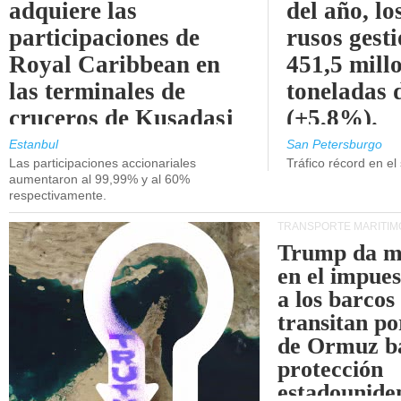
adquiere las
del año, lo
participaciones de
rusos gest
Royal Caribbean en
451,5 mill
las terminales de
toneladas 
cruceros de Kusadasi
(+5,8%).
y Lisboa.
Estanbul
San Petersburgo
Las participaciones accionariales
Tráfico récord en el
aumentaron al 99,99% y al 60%
respectivamente.
TRANSPORTE MARÍTIM
Trump da m
en el impue
a los barcos
transitan po
de Ormuz b
protección
estadounide