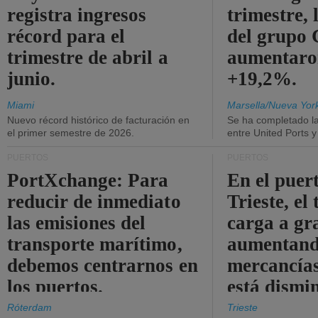
registra ingresos
trimestre, 
récord para el
del grup
trimestre de abril a
aumentaro
junio.
+19,2%.
Miami
Marsella/Nueva Yor
Nuevo récord histórico de facturación en
Se ha completado l
el primer semestre de 2026.
entre United Ports 
PUERTOS
PUERTOS
PortXchange: Para
En el puer
reducir de inmediato
Trieste, el 
las emisiones del
carga a gr
transporte marítimo,
aumentando
debemos centrarnos en
mercancías
los puertos.
está dismi
Róterdam
Trieste