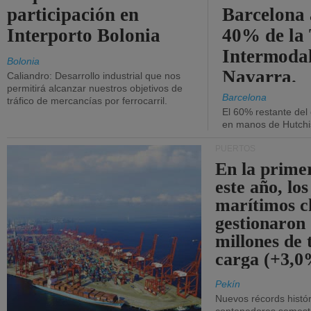
participación en
Barcelona 
Interporto Bolonia
40% de la
Intermodal
Bolonia
Navarra.
Caliandro: Desarrollo industrial que nos
permitirá alcanzar nuestros objetivos de
Barcelona
tráfico de mercancías por ferrocarril.
El 60% restante del
en manos de Hutchi
PUERTOS
En la prime
este año, lo
marítimos c
gestionaron
millones de 
carga (+3,0
Pekín
Nuevos récords histór