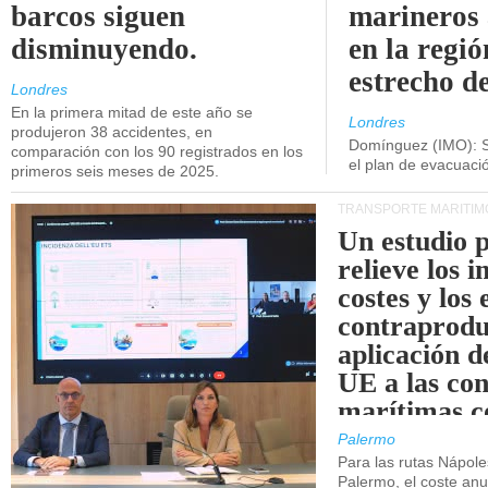
barcos siguen
marineros
disminuyendo.
en la regió
estrecho d
Londres
En la primera mitad de este año se
Londres
produjeron 38 accidentes, en
Domínguez (IMO): S
comparación con los 90 registrados en los
el plan de evacuac
primeros seis meses de 2025.
TRANSPORTE MARÍTIM
Un estudio 
relieve los 
costes y los 
contraprodu
aplicación 
UE a las co
marítimas co
de Sicilia.
Palermo
Para las rutas Nápol
Palermo, el coste anu