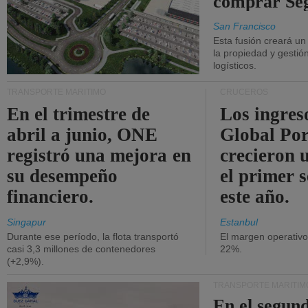
comprar Se
San Francisco
Esta fusión creará u
la propiedad y gestió
logísticos.
TRANSPORTE MARÍTIMO
CRUCEROS
En el trimestre de
Los ingres
abril a junio, ONE
Global Por
registró una mejora en
crecieron 
su desempeño
el primer 
financiero.
este año.
Singapur
Estanbul
Durante ese período, la flota transportó
El margen operativ
casi 3,3 millones de contenedores
22%.
(+2,9%).
TRANSPORTE MARÍTIM
En el segund