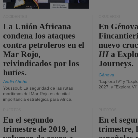
ACCIDENTES
CRUCEROS
La Unión Africana
En Génova
condena los ataques
Fincantieri
contra petroleros en el
nuevo cru
Mar Rojo,
III
a Expl
reivindicados por los
Journeys.
hutíes.
Génova
"Explora IV" y "Expl
Addis Abeba
2027, y "Explora VI
Youssouf: La seguridad de las rutas
marítimas del Mar Rojo es de vital
importancia estratégica para África.
PUERTOS
PUERTOS
En el segundo
En el segu
trimestre de 2019, el
trimestre, 