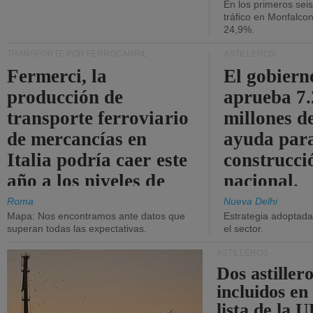
En los primeros sei
tráfico en Monfalco
24,9%.
TRANSPORTE POR FERROCARRIL
ASTILLEROS
Fermerci, la
El gobiern
producción de
aprueba 7
transporte ferroviario
millones d
de mercancías en
ayuda para
Italia podría caer este
construcci
año a los niveles de
nacional.
2015.
Roma
Nueva Delhi
Mapa: Nos encontramos ante datos que
Estrategia adoptada 
superan todas las expectativas.
el sector.
ASTILLEROS
Dos astillero
incluidos en
lista de la 