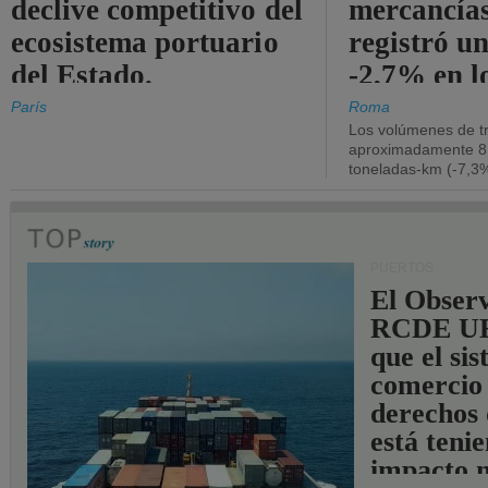
declive competitivo del
mercancía
ecosistema portuario
registró un
del Estado.
-2,7% en l
operativos
París
Roma
Los volúmenes de tr
aproximadamente 8.
toneladas-km (-7,3%
PUERTOS
El Observ
RCDE UE
que el si
comercio
derechos 
está teni
impacto n