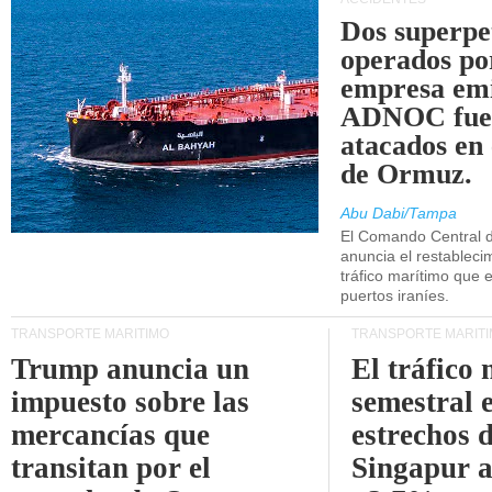
Dos superpe
operados po
empresa emi
ADNOC fue
atacados en 
de Ormuz.
Abu Dabi/Tampa
El Comando Central 
anuncia el restableci
tráfico marítimo que e
puertos iraníes.
TRANSPORTE MARÍTIMO
TRANSPORTE MARÍT
Trump anuncia un
El tráfico
impuesto sobre las
semestral e
mercancías que
estrechos 
transitan por el
Singapur 