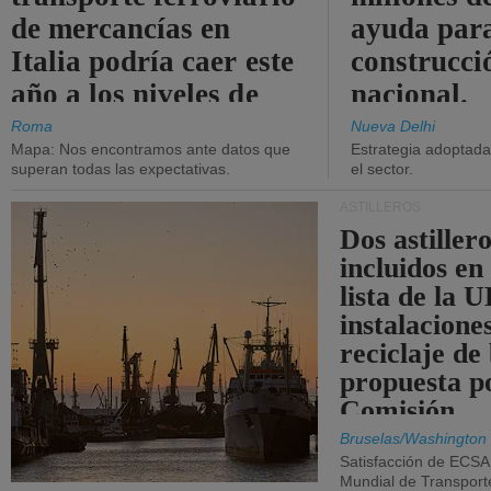
de mercancías en
ayuda para
Italia podría caer este
construcci
año a los niveles de
nacional.
2015.
Roma
Nueva Delhi
Mapa: Nos encontramos ante datos que
Estrategia adoptada 
superan todas las expectativas.
el sector.
ASTILLEROS
Dos astillero
incluidos en
lista de la 
instalacione
reciclaje de
propuesta p
Comisión.
Bruselas/Washington
Satisfacción de ECSA
Mundial de Transport