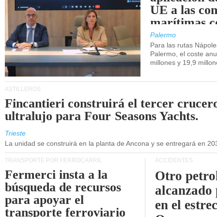
UE a las co
marítimas co
de Sicilia.
Palermo
Para las rutas Nápol
Palermo, el coste anu
millones y 19,9 millo
ASTILLEROS
Fincantieri construirá el tercer crucer
ultralujo para Four Seasons Yachts.
Trieste
La unidad se construirá en la planta de Ancona y se entregará en 20
TRANSPORTE POR FERROCARRIL
ACCIDENTES
Fermerci insta a la
Otro petro
búsqueda de recursos
alcanzado 
para apoyar el
en el estre
transporte ferroviario