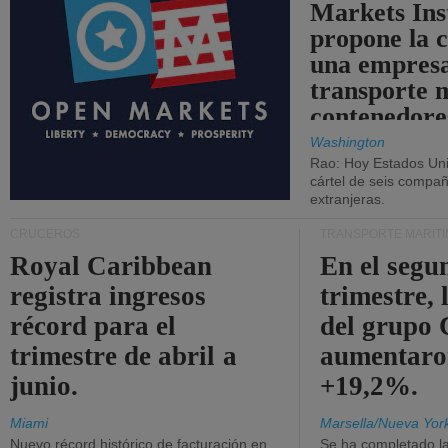
Markets Ins
propone la 
una empresa
transporte 
contenedore
Washington
Rao: Hoy Estados Un
cártel de seis compañ
extranjeras.
CRUCEROS
TRANSPORTE MARÍT
Royal Caribbean
En el segu
registra ingresos
trimestre, 
récord para el
del grup
trimestre de abril a
aumentaro
junio.
+19,2%.
Miami
Marsella/Nueva Yor
Nuevo récord histórico de facturación en
Se ha completado l