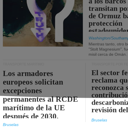
a los barcos
transitan po
de Ormuz b
protección
estadounide
Washington/Southam
Mientras tanto, otro b
"Stolt Magnesium", f
misil cerca de Omán.
TRANSPORTE MARÍTIMO
TRANSPORTE POR F
El sector f
Los armadores
reclama qu
europeos solicitan
reconozca 
excepciones
contribució
permanentes al RCDE
descarboniz
marítimo de la UE
revisión d
después de 2030.
Bruselas
Bruselas