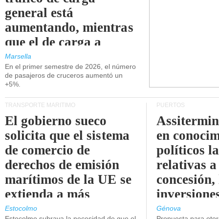
general está
aumentando, mientras
que el de carga a
granel está
Marsella
En el primer semestre de 2026, el número
disminuyendo.
de pasajeros de cruceros aumentó un
+5%.
TRANSPORTE MARÍTIMO
PUERTOS
El gobierno sueco
Assitermin
solicita que el sistema
en conocim
de comercio de
políticos l
derechos de emisión
relativas a
marítimos de la UE se
concesión, 
extienda a más
inversiones
buques.
intermodal
Estocolmo
Génova
Estocolmo subraya la necesidad de que el
Propuesta para oto