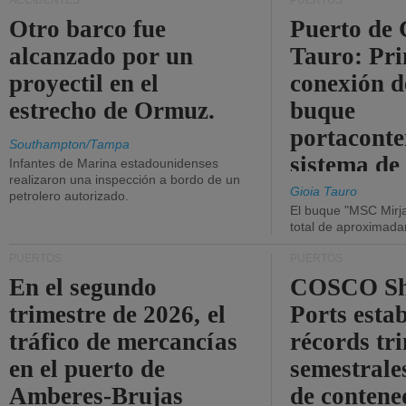
ACCIDENTES
PUERTOS
Otro barco fue
Puerto de 
alcanzado por un
Tauro: Pr
proyectil en el
conexión d
estrecho de Ormuz.
buque
portaconte
Southampton/Tampa
sistema de
Infantes de Marina estadounidenses
realizaron una inspección a bordo de un
la red eléc
Gioia Tauro
petrolero autorizado.
El buque "MSC Mirja
total de aproximad
PUERTOS
PUERTOS
En el segundo
COSCO Sh
trimestre de 2026, el
Ports esta
tráfico de mercancías
récords tr
en el puerto de
semestrales
Amberes-Brujas
de contene