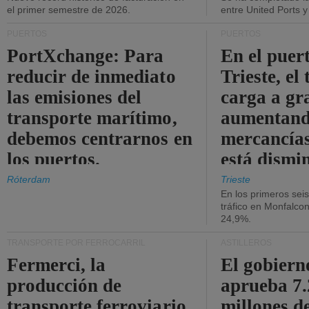
el primer semestre de 2026.
entre United Ports 
PUERTOS
PUERTOS
PortXchange: Para
En el puer
reducir de inmediato
Trieste, el 
las emisiones del
carga a gr
transporte marítimo,
aumentando
debemos centrarnos en
mercancías
los puertos.
está dismi
Róterdam
Trieste
En los primeros sei
tráfico en Monfalco
24,9%.
TRANSPORTE POR FERROCARRIL
ASTILLEROS
Fermerci, la
El gobiern
producción de
aprueba 7
transporte ferroviario
millones d