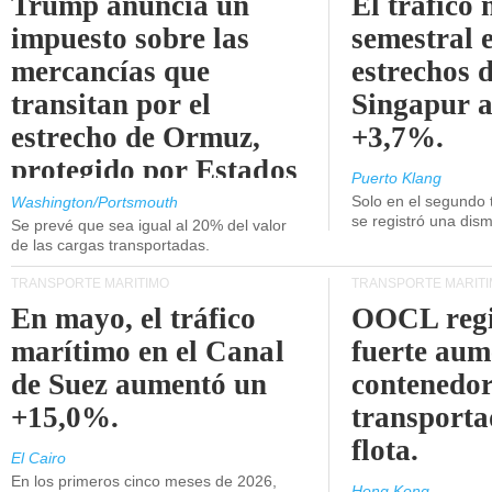
Trump anuncia un
El tráfico
impuesto sobre las
semestral e
mercancías que
estrechos 
transitan por el
Singapur 
estrecho de Ormuz,
+3,7%.
protegido por Estados
Puerto Klang
Unidos.
Solo en el segundo 
Washington/Portsmouth
se registró una dism
Se prevé que sea igual al 20% del valor
de las cargas transportadas.
TRANSPORTE MARÍTIMO
TRANSPORTE MARÍT
En mayo, el tráfico
OOCL regi
marítimo en el Canal
fuerte aum
de Suez aumentó un
contenedor
+15,0%.
transporta
flota.
El Cairo
En los primeros cinco meses de 2026,
Hong Kong