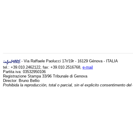
- Via Raffaele Paolucci 17r/19r - 16129 Génova - ITALIA
tel.: +39.010.2462122, fax: +39.010.2516768,
e-mail
Partita iva: 03532950106
Registrazione Stampa 33/96 Tribunale di Genova
Director: Bruno Bellio
Prohibida la reproducción, total o parcial, sin el explicito consentimento del 