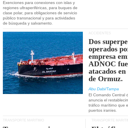
Exenciones para conexiones con islas y
regiones ultraperiféricas, para buques de
clase polar, para obligaciones de servicio
público transnacional y para actividades
de búsqueda y salvamento.
ACCIDENTES
Dos superpe
operados po
empresa emi
ADNOC fue
atacados en 
de Ormuz.
Abu Dabi/Tampa
El Comando Central 
anuncia el restableci
tráfico marítimo que e
puertos iraníes.
TRANSPORTE MARÍTIMO
TRANSPORTE MARÍT