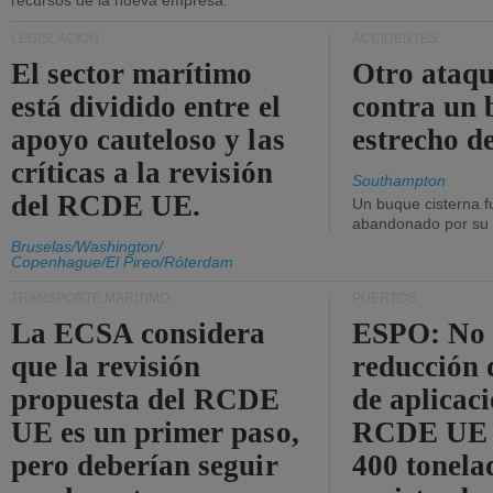
recursos de la nueva empresa.
LEGISLACIÓN
ACCIDENTES
El sector marítimo
Otro ataq
está dividido entre el
contra un 
apoyo cauteloso y las
estrecho d
críticas a la revisión
Southampton
del RCDE UE.
Un buque cisterna f
abandonado por su t
Bruselas/Washington/
Copenhague/El Pireo/Róterdam
TRANSPORTE MARÍTIMO
PUERTOS
La ECSA considera
ESPO: No 
que la revisión
reducción 
propuesta del RCDE
de aplicaci
UE es un primer paso,
RCDE UE d
pero deberían seguir
400 tonela