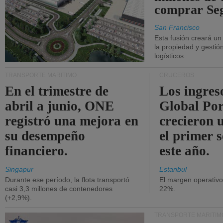
comprar Se
San Francisco
Esta fusión creará u
la propiedad y gestió
logísticos.
TRANSPORTE MARÍTIMO
CRUCEROS
En el trimestre de
Los ingres
abril a junio, ONE
Global Por
registró una mejora en
crecieron 
su desempeño
el primer 
financiero.
este año.
Singapur
Estanbul
Durante ese período, la flota transportó
El margen operativ
casi 3,3 millones de contenedores
22%.
(+2,9%).
TRANSPORTE MARÍTIM