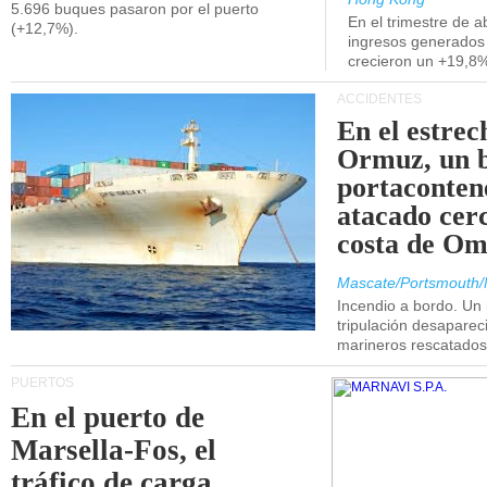
5.696 buques pasaron por el puerto
En el trimestre de abr
(+12,7%).
ingresos generados 
crecieron un +19,8
ACCIDENTES
En el estrec
Ormuz, un 
portaconten
atacado cerc
costa de Om
Mascate/Portsmouth/
Incendio a bordo. Un
tripulación desaparec
marineros rescatados
PUERTOS
En el puerto de
Marsella-Fos, el
tráfico de carga