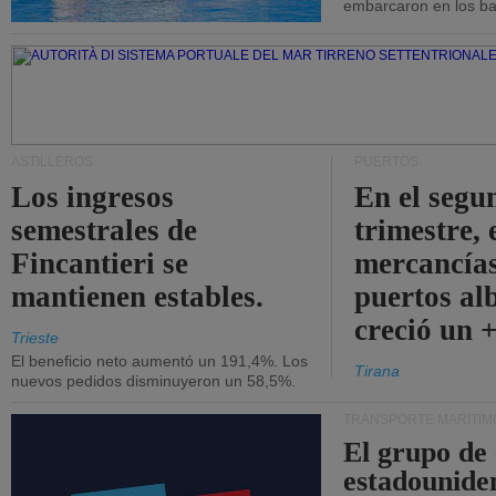
embarcaron en los bar
ASTILLEROS
PUERTOS
Los ingresos
En el segu
semestrales de
trimestre, 
Fincantieri se
mercancías
mantienen estables.
puertos al
creció un 
Trieste
El beneficio neto aumentó un 191,4%. Los
Tirana
nuevos pedidos disminuyeron un 58,5%.
TRANSPORTE MARÍTIM
El grupo de
estadounide