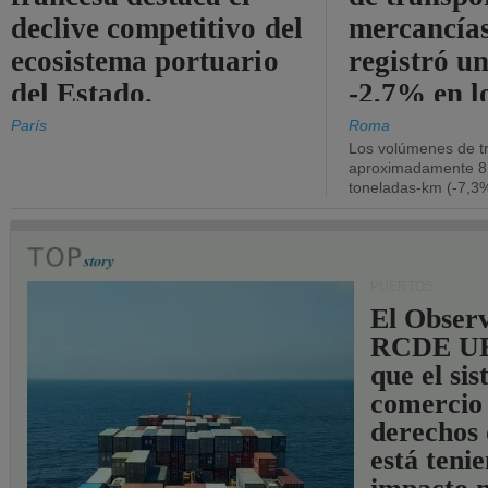
declive competitivo del
mercancía
ecosistema portuario
registró un
del Estado.
-2,7% en l
operativos
París
Roma
Los volúmenes de tr
aproximadamente 8.
toneladas-km (-7,3%
PUERTOS
El Observ
RCDE UE
que el si
comercio
derechos 
está teni