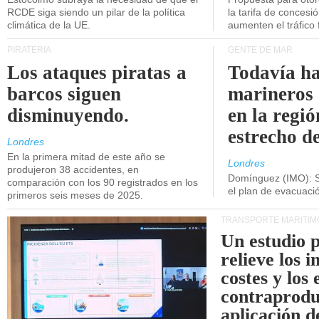
RCDE siga siendo un pilar de la política
la tarifa de concesi
climática de la UE.
aumenten el tráfico f
PIRATERÍA
GENTE DE MAR
Los ataques piratas a
Todavía ha
barcos siguen
marineros
disminuyendo.
en la regió
estrecho d
Londres
En la primera mitad de este año se
Londres
produjeron 38 accidentes, en
Domínguez (IMO): S
comparación con los 90 registrados en los
el plan de evacuac
primeros seis meses de 2025.
TRANSPORTE MARÍTIM
Un estudio 
relieve los 
costes y los 
contraprodu
aplicación 