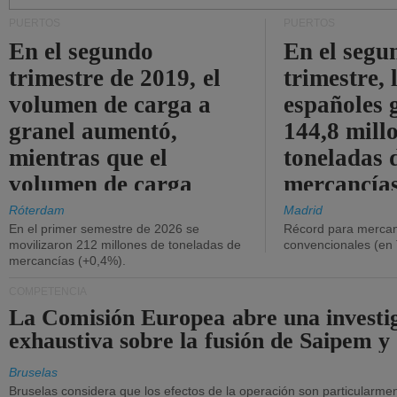
PUERTOS
PUERTOS
En el segundo
En el segu
trimestre de 2019, el
trimestre, 
volumen de carga a
españoles 
granel aumentó,
144,8 mill
mientras que el
toneladas 
volumen de carga
mercancías
general disminuyó.
Róterdam
Madrid
En el primer semestre de 2026 se
Récord para mercan
movilizaron 212 millones de toneladas de
convencionales (en
mercancías (+0,4%).
COMPETENCIA
La Comisión Europea abre una investi
exhaustiva sobre la fusión de Saipem y
Bruselas
Bruselas considera que los efectos de la operación son particularment