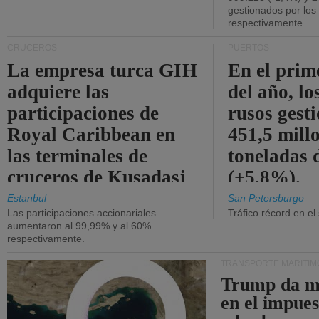
gestionados por los
respectivamente.
CRUCEROS
PUERTOS
La empresa turca GIH
En el prim
adquiere las
del año, lo
participaciones de
rusos gest
Royal Caribbean en
451,5 mill
las terminales de
toneladas 
cruceros de Kusadasi
(+5,8%).
y Lisboa.
Estanbul
San Petersburgo
Las participaciones accionariales
Tráfico récord en el
aumentaron al 99,99% y al 60%
respectivamente.
TRANSPORTE MARÍTIM
Trump da m
en el impue