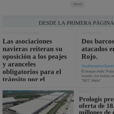
Send
DESDE LA PRIMERA PÁGIN
TRANSPORTE MARÍTIMO
ACCIDENTES
Las asociaciones
Dos barcos
navieras reiteran su
atacados e
oposición a los peajes
Rojo.
y aranceles
Southampton/Saná/
obligatorios para el
El buque indio "Fai
hundió, los hutíes re
tránsito por el
"NCC Wafa"
estrecho de Ormuz.
LOGÍSTICA
Prologis pr
oferta de 18
millones de 