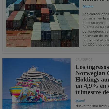
impacto n
los puerto
Madrid
UE.
Las correccione
consisten en la a
criterios para la
puertos de trans
contenedores vec
aplicación de un
porcentual al vo
de CO2 proceden
CRUCEROS
Los ingresos
Norwegian C
Holdings a
un 4,9% en 
trimestre de
Miami
Nuevo registro histór