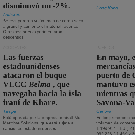
disminuyó un -2%.
Hong Kong
Amberes
Se recuperaron volúmenes de carga seca
a granel y aumentó el material rodante.
Otros sectores experimentaron
descensos.
ACCIDENTES
PUERTOS
Las fuerzas
En mayo, e
estadounidenses
mercancías
atacaron el buque
puerto de 
VLCC
Belma
, que
mantuvo es
navegaba hacia la isla
mientras q
iraní de Kharg.
Savona-Va
disminuyó
Tampa
Génova
Está operada por la empresa emiratí Max
En los primeros cin
Maritime Solutions, que está sujeta a
volumen de contene
sanciones estadounidenses.
1.199.914 TEU (-2,8
999.228 (-1,4%) y 2