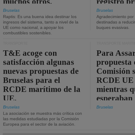
muchos otros.
registro br
Bruselas
Bruselas
Raptis: Es una buena idea destinar los
Agradecimiento por
ingresos del sistema, tanto a nivel de la
destinadas a reducir
UE como nacional, a apoyar los
buques evasivas.
combustibles sostenibles.
TRANSPORTE
TRANSPORTE MARÍT
T&E acoge con
Para Assar
satisfacción algunas
propuesta 
nuevas propuestas de
Comisión s
Bruselas para el
RCDE UE e
RCDE marítimo de la
mientras q
UE.
esperaban
más audac
Bruselas
Bruselas
La asociación se muestra más crítica con
las medidas estudiadas por la Comisión
Europea para el sector de la aviación.