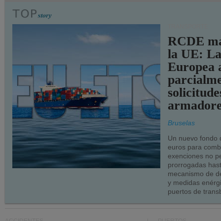
TRANSPORTE
RCDE ma
la UE: L
Europea 
parcialme
solicitude
armadore
Bruselas
Un nuevo fondo 
euros para combu
exenciones no p
prorrogadas has
mecanismo de de
y medidas enérgi
puertos de trans