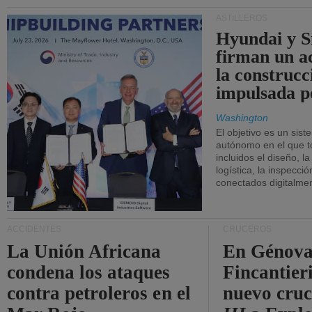
ASTILLEROS
Hyundai y 
firman un a
la construcc
impulsada p
Washington
El objetivo es un sist
autónomo en el que t
incluidos el diseño, la
logística, la inspecci
conectados digitalme
ACCIDENTES
CRUCEROS
La Unión Africana
En Génova
condena los ataques
Fincantieri
contra petroleros en el
nuevo cru