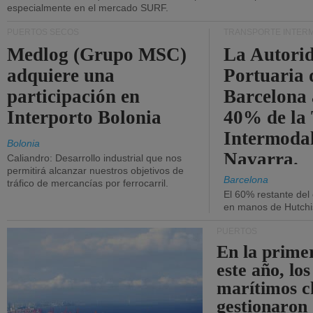
especialmente en el mercado SURF.
PUERTOS SECOS
TRANSPORTE INTER
Medlog (Grupo MSC)
La Autori
adquiere una
Portuaria 
participación en
Barcelona 
Interporto Bolonia
40% de la
Intermodal
Bolonia
Navarra.
Caliandro: Desarrollo industrial que nos
permitirá alcanzar nuestros objetivos de
Barcelona
tráfico de mercancías por ferrocarril.
El 60% restante del
en manos de Hutchi
PUERTOS
En la prime
este año, lo
marítimos c
gestionaron