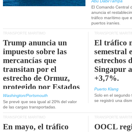
Abu Dabi/Tampa
El Comando Central 
anuncia el restableci
tráfico marítimo que e
puertos iraníes.
TRANSPORTE MARÍTIMO
TRANSPORTE MARÍT
Trump anuncia un
El tráfico
impuesto sobre las
semestral e
mercancías que
estrechos 
transitan por el
Singapur 
estrecho de Ormuz,
+3,7%.
protegido por Estados
Puerto Klang
Unidos.
Solo en el segundo 
Washington/Portsmouth
se registró una dism
Se prevé que sea igual al 20% del valor
de las cargas transportadas.
TRANSPORTE MARÍTIMO
TRANSPORTE MARÍT
En mayo, el tráfico
OOCL regi