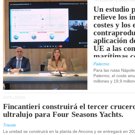
TRANSPORTE MARÍTIM
Un estudio 
relieve los 
costes y los 
contraprodu
aplicación 
UE a las co
marítimas co
de Sicilia.
Palermo
Para las rutas Nápol
Palermo, el coste anu
millones y 19,9 millo
ASTILLEROS
Fincantieri construirá el tercer crucer
ultralujo para Four Seasons Yachts.
Trieste
La unidad se construirá en la planta de Ancona y se entregará en 20