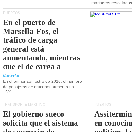
marineros rescatados
PUERTOS
En el puerto de
Marsella-Fos, el
tráfico de carga
general está
aumentando, mientras
que el de carga a
granel está
Marsella
En el primer semestre de 2026, el número
disminuyendo.
de pasajeros de cruceros aumentó un
+5%.
TRANSPORTE MARÍTIMO
PUERTOS
El gobierno sueco
Assitermin
solicita que el sistema
en conocim
de comercio de
políticos l