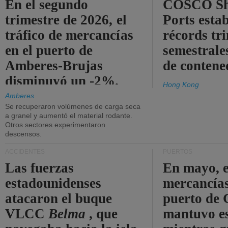
En el segundo
COSCO Sh
trimestre de 2026, el
Ports esta
tráfico de mercancías
récords tr
en el puerto de
semestrales
Amberes-Brujas
de contene
disminuyó un -2%.
Hong Kong
Amberes
Se recuperaron volúmenes de carga seca
a granel y aumentó el material rodante.
Otros sectores experimentaron
descensos.
ACCIDENTES
PUERTOS
Las fuerzas
En mayo, e
estadounidenses
mercancías
atacaron el buque
puerto de 
VLCC
Belma
, que
mantuvo es