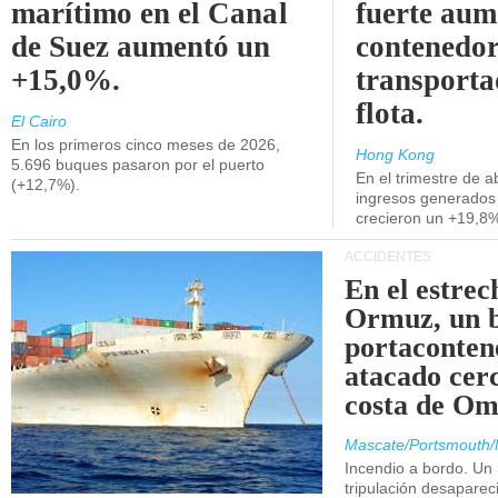
marítimo en el Canal
fuerte aum
de Suez aumentó un
contenedor
+15,0%.
transporta
flota.
El Cairo
En los primeros cinco meses de 2026,
Hong Kong
5.696 buques pasaron por el puerto
En el trimestre de abr
(+12,7%).
ingresos generados 
crecieron un +19,8
ACCIDENTES
En el estrec
Ormuz, un 
portaconten
atacado cerc
costa de Om
Mascate/Portsmouth/
Incendio a bordo. Un
tripulación desaparec