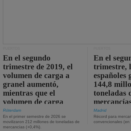
PUERTOS
PUERTOS
En el segundo
En el segu
trimestre de 2019, el
trimestre, 
volumen de carga a
españoles 
granel aumentó,
144,8 mill
mientras que el
toneladas 
volumen de carga
mercancías
general disminuyó.
Róterdam
Madrid
En el primer semestre de 2026 se
Récord para mercan
movilizaron 212 millones de toneladas de
convencionales (en
mercancías (+0,4%).