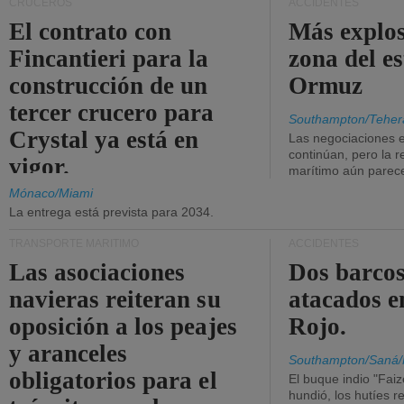
CRUCEROS
ACCIDENTES
El contrato con
Más explos
Fincantieri para la
zona del e
construcción de un
Ormuz
tercer crucero para
Southampton/Teher
Crystal ya está en
Las negociaciones 
continúan, pero la r
vigor.
marítimo aún parece
Mónaco/Miami
La entrega está prevista para 2034.
TRANSPORTE MARÍTIMO
ACCIDENTES
Las asociaciones
Dos barcos
navieras reiteran su
atacados e
oposición a los peajes
Rojo.
y aranceles
Southampton/Saná/
obligatorios para el
El buque indio "Fai
hundió, los hutíes re