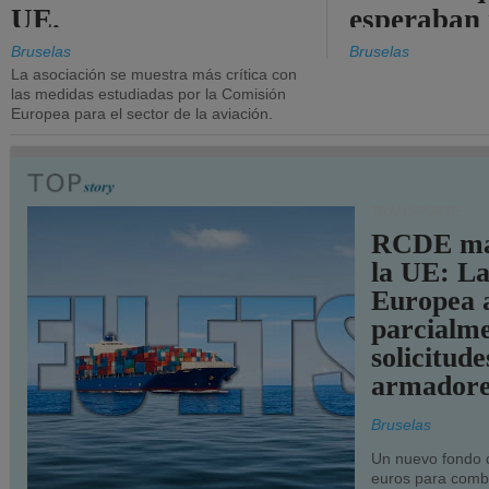
UE.
esperaban
más audac
Bruselas
Bruselas
La asociación se muestra más crítica con
las medidas estudiadas por la Comisión
Europea para el sector de la aviación.
TRANSPORTE
RCDE ma
la UE: L
Europea 
parcialme
solicitude
armadore
Bruselas
Un nuevo fondo 
euros para combu