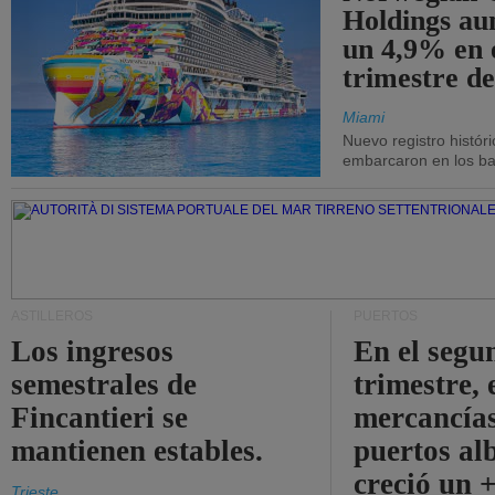
Holdings a
un 4,9% en 
trimestre de
Miami
Nuevo registro histór
embarcaron en los bar
ASTILLEROS
PUERTOS
Los ingresos
En el segu
semestrales de
trimestre, 
Fincantieri se
mercancías
mantienen estables.
puertos al
creció un 
Trieste