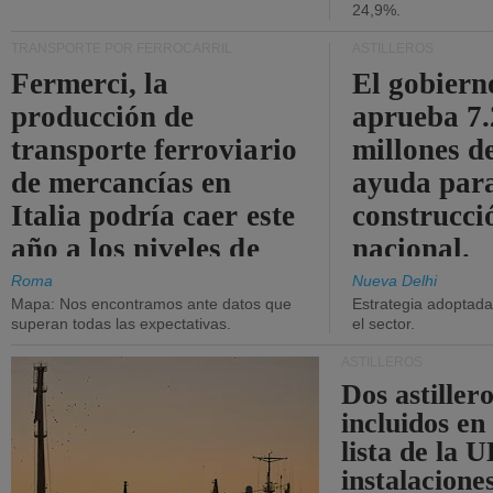
24,9%.
TRANSPORTE POR FERROCARRIL
ASTILLEROS
Fermerci, la
El gobiern
producción de
aprueba 7
transporte ferroviario
millones d
de mercancías en
ayuda para
Italia podría caer este
construcci
año a los niveles de
nacional.
2015.
Roma
Nueva Delhi
Mapa: Nos encontramos ante datos que
Estrategia adoptada 
superan todas las expectativas.
el sector.
ASTILLEROS
Dos astillero
incluidos en
lista de la 
instalacione