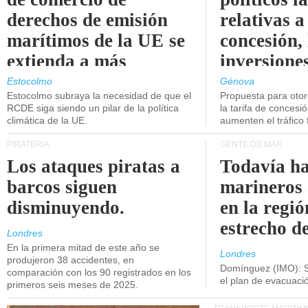
derechos de emisión
relativas a
marítimos de la UE se
concesión, 
extienda a más
inversiones
buques.
intermodal
Estocolmo
Génova
Estocolmo subraya la necesidad de que el
Propuesta para oto
RCDE siga siendo un pilar de la política
la tarifa de concesi
climática de la UE.
aumenten el tráfico f
PIRATERÍA
GENTE DE MAR
Los ataques piratas a
Todavía ha
barcos siguen
marineros
disminuyendo.
en la regió
estrecho d
Londres
En la primera mitad de este año se
Londres
produjeron 38 accidentes, en
Domínguez (IMO): S
comparación con los 90 registrados en los
el plan de evacuac
primeros seis meses de 2025.