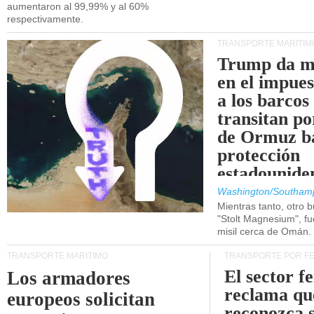
aumentaron al 99,99% y al 60%
respectivamente.
TRANSPORTE MARÍTIM
Trump da m
en el impue
a los barcos
transitan po
de Ormuz b
protección
estadounide
Washington/Southam
Mientras tanto, otro b
"Stolt Magnesium", f
misil cerca de Omán.
TRANSPORTE MARÍTIMO
TRANSPORTE POR F
El sector f
Los armadores
reclama qu
europeos solicitan
reconozca 