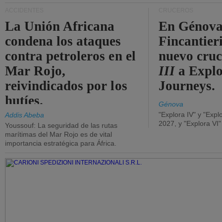
ACCIDENTES
CRUCEROS
La Unión Africana
En Génova
condena los ataques
Fincantieri
contra petroleros en el
nuevo cru
Mar Rojo,
III
a Expl
reivindicados por los
Journeys.
hutíes.
Génova
"Explora IV" y "Expl
Addis Abeba
2027, y "Explora VI
Youssouf: La seguridad de las rutas
marítimas del Mar Rojo es de vital
importancia estratégica para África.