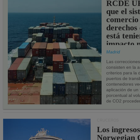
RCDE UE
que el si
comercio
derechos 
está teni
impacto n
los puerto
Madrid
UE.
Las correccione
consisten en la a
criterios para la
puertos de trans
contenedores vec
aplicación de un
porcentual al vo
de CO2 proceden
CRUCEROS
Los ingresos
Norwegian C