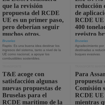
que la revisión
reducción 
propuesta del RCDE
de aplicaci
UE es un primer paso,
RCDE UE d
pero deberían seguir
400 tonela
muchos otros.
registro br
Bruselas
Bruselas
Raptis: Es una buena idea destinar los
Agradecimiento por
ingresos del sistema, tanto a nivel de la
destinadas a reducir
UE como nacional, a apoyar los
buques evasivas.
combustibles sostenibles.
TRANSPORTE
TRANSPORTE MARÍT
T&E acoge con
Para Assar
satisfacción algunas
propuesta 
nuevas propuestas de
Comisión s
Bruselas para el
RCDE UE e
RCDE marítimo de la
mientras q