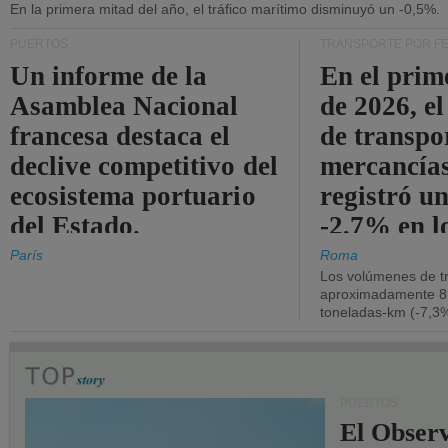
En la primera mitad del año, el tráfico marítimo disminuyó un -0,5%.
PUERTOS
TRANSPORTE POR F
Un informe de la
En el prim
Asamblea Nacional
de 2026, e
francesa destaca el
de transpo
declive competitivo del
mercancía
ecosistema portuario
registró un
del Estado.
-2,7% en l
operativos
París
Roma
Los volúmenes de tr
aproximadamente 8.
toneladas-km (-7,3%
PUERTOS
El Observ