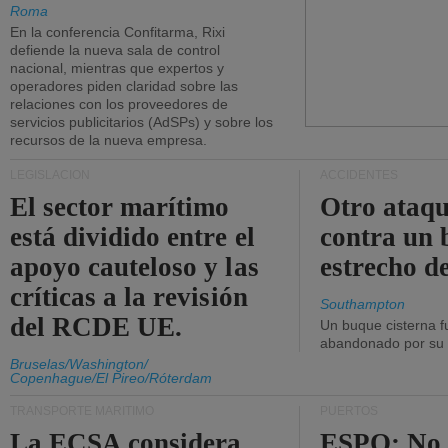
Roma
En la conferencia Confitarma, Rixi
defiende la nueva sala de control
nacional, mientras que expertos y
operadores piden claridad sobre las
relaciones con los proveedores de
servicios publicitarios (AdSPs) y sobre los
recursos de la nueva empresa.
LEGISLACIÓN
ACCIDENTES
El sector marítimo
Otro ataq
está dividido entre el
contra un 
apoyo cauteloso y las
estrecho d
críticas a la revisión
Southampton
del RCDE UE.
Un buque cisterna f
abandonado por su t
Bruselas/Washington/
Copenhague/El Pireo/Róterdam
TRANSPORTE MARÍTIMO
PUERTOS
La ECSA considera
ESPO: No 