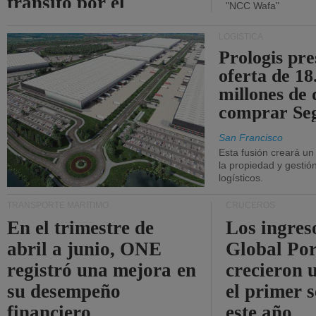
tránsito por el
"NCC Wafa"
estrecho de Ormuz.
LOGÍSTICA
Prologis pr
oferta de 18
millones de 
comprar Se
San Francisco
Esta fusión creará u
la propiedad y gestió
logísticos.
TRANSPORTE MARÍTIMO
CRUCEROS
En el trimestre de
Los ingres
abril a junio, ONE
Global Por
registró una mejora en
crecieron 
su desempeño
el primer 
financiero.
este año.