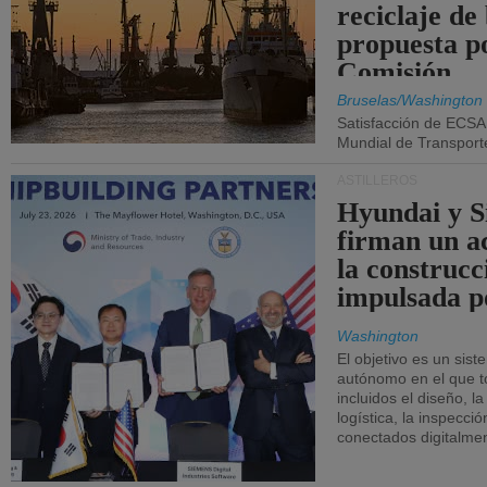
reciclaje de
propuesta p
Comisión.
Bruselas/Washington
Satisfacción de ECSA
Mundial de Transport
ASTILLEROS
Hyundai y 
firman un a
la construcc
impulsada p
Washington
El objetivo es un sist
autónomo en el que t
incluidos el diseño, la
logística, la inspecci
conectados digitalme