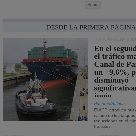
Send
DESDE LA PRIMERA PÁGIN
TRANSPORTE MARÍTIM
En el segund
el tráfico m
Canal de Pa
un +9,6%, p
disminuyó
significativ
junio.
Panamá/Balboa
El ACP introduce nuev
calado de los buques
reducciones en el nú
tránsitos.