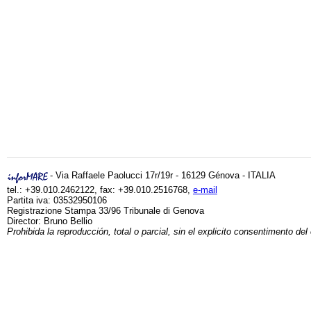
- Via Raffaele Paolucci 17r/19r - 16129 Génova - ITALIA
tel.: +39.010.2462122, fax: +39.010.2516768,
e-mail
Partita iva: 03532950106
Registrazione Stampa 33/96 Tribunale di Genova
Director: Bruno Bellio
Prohibida la reproducción, total o parcial, sin el explicito consentimento del 