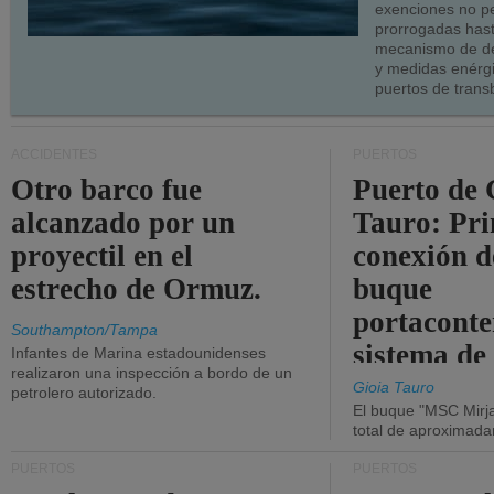
exenciones no p
prorrogadas has
mecanismo de de
y medidas enérgi
puertos de trans
ACCIDENTES
PUERTOS
Otro barco fue
Puerto de 
alcanzado por un
Tauro: Pr
proyectil en el
conexión d
estrecho de Ormuz.
buque
portaconte
Southampton/Tampa
sistema de
Infantes de Marina estadounidenses
realizaron una inspección a bordo de un
la red eléc
Gioia Tauro
petrolero autorizado.
El buque "MSC Mirja
total de aproximad
PUERTOS
PUERTOS