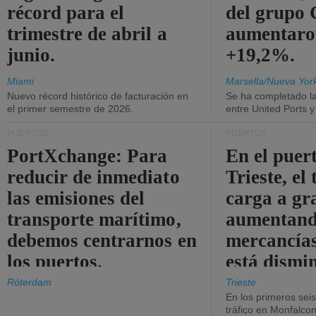
récord para el
del grup
trimestre de abril a
aumentaro
junio.
+19,2%.
Miami
Marsella/Nueva Yor
Nuevo récord histórico de facturación en
Se ha completado l
el primer semestre de 2026.
entre United Ports 
PUERTOS
PUERTOS
PortXchange: Para
En el puer
reducir de inmediato
Trieste, el 
las emisiones del
carga a gr
transporte marítimo,
aumentando
debemos centrarnos en
mercancías
los puertos.
está dismi
Róterdam
Trieste
En los primeros sei
tráfico en Monfalco