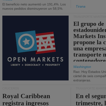
El beneficio neto aumentó un 191,4%. Los
Tirana
nuevos pedidos disminuyeron un 58,5%.
TRANSPORTE MARÍTIM
El grupo de
estadounide
Markets Ins
propone la 
una empresa
transporte 
contenedore
Washington
Rao: Hoy Estados Un
cártel de seis compañ
extranjeras.
CRUCEROS
TRANSPORTE MARÍT
Royal Caribbean
En el segu
registra ingresos
trimestre, 