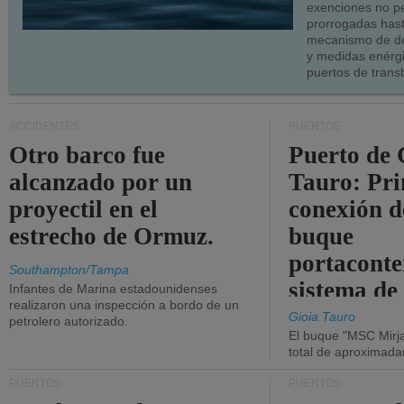
exenciones no p
prorrogadas has
mecanismo de de
y medidas enérgi
puertos de trans
ACCIDENTES
PUERTOS
Otro barco fue
Puerto de 
alcanzado por un
Tauro: Pr
proyectil en el
conexión d
estrecho de Ormuz.
buque
portaconte
Southampton/Tampa
sistema de
Infantes de Marina estadounidenses
realizaron una inspección a bordo de un
la red eléc
Gioia Tauro
petrolero autorizado.
El buque "MSC Mirja
total de aproximad
PUERTOS
PUERTOS