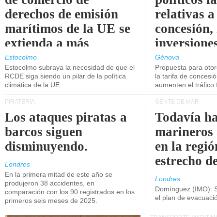
derechos de emisión
relativas a
marítimos de la UE se
concesión, 
extienda a más
inversiones
buques.
intermodal
Estocolmo
Génova
Estocolmo subraya la necesidad de que el
Propuesta para oto
RCDE siga siendo un pilar de la política
la tarifa de concesi
climática de la UE.
aumenten el tráfico f
PIRATERÍA
GENTE DE MAR
Los ataques piratas a
Todavía ha
barcos siguen
marineros
disminuyendo.
en la regió
estrecho d
Londres
En la primera mitad de este año se
Londres
produjeron 38 accidentes, en
Domínguez (IMO): S
comparación con los 90 registrados en los
el plan de evacuac
primeros seis meses de 2025.