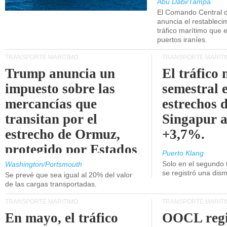
Abu Dabi/Tampa
El Comando Central 
anuncia el restableci
tráfico marítimo que e
puertos iraníes.
TRANSPORTE MARÍTIMO
TRANSPORTE MARÍT
Trump anuncia un
El tráfico
impuesto sobre las
semestral e
mercancías que
estrechos 
transitan por el
Singapur 
estrecho de Ormuz,
+3,7%.
protegido por Estados
Puerto Klang
Unidos.
Solo en el segundo 
Washington/Portsmouth
se registró una dism
Se prevé que sea igual al 20% del valor
de las cargas transportadas.
TRANSPORTE MARÍTIMO
TRANSPORTE MARÍT
En mayo, el tráfico
OOCL regi