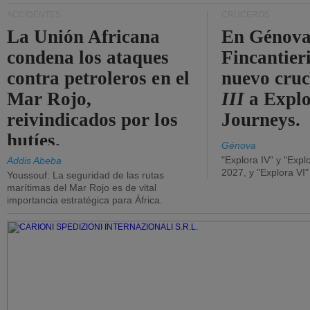
ACCIDENTES
CRUCEROS
La Unión Africana
En Génova
condena los ataques
Fincantieri
contra petroleros en el
nuevo cru
Mar Rojo,
III
a Expl
reivindicados por los
Journeys.
hutíes.
Génova
"Explora IV" y "Expl
Addis Abeba
2027, y "Explora VI
Youssouf: La seguridad de las rutas
marítimas del Mar Rojo es de vital
importancia estratégica para África.