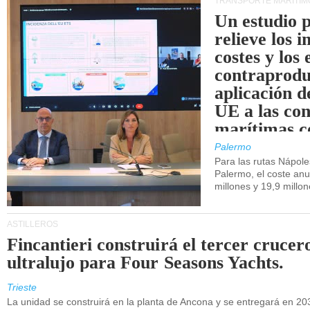
TRANSPORTE MARÍTIM
Un estudio 
relieve los 
costes y los 
contraprodu
aplicación 
UE a las co
marítimas co
de Sicilia.
Palermo
Para las rutas Nápol
Palermo, el coste anu
millones y 19,9 millo
ASTILLEROS
Fincantieri construirá el tercer crucer
ultralujo para Four Seasons Yachts.
Trieste
La unidad se construirá en la planta de Ancona y se entregará en 20