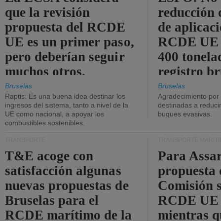
que la revisión
reducción 
propuesta del RCDE
de aplicaci
UE es un primer paso,
RCDE UE d
pero deberían seguir
400 tonela
muchos otros.
registro br
Bruselas
Bruselas
Raptis: Es una buena idea destinar los
Agradecimiento por
ingresos del sistema, tanto a nivel de la
destinadas a reducir
UE como nacional, a apoyar los
buques evasivas.
combustibles sostenibles.
TRANSPORTE
TRANSPORTE MARÍT
T&E acoge con
Para Assar
satisfacción algunas
propuesta 
nuevas propuestas de
Comisión s
Bruselas para el
RCDE UE e
RCDE marítimo de la
mientras q