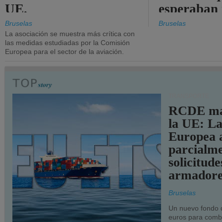
UE.
esperaban
más audac
Bruselas
Bruselas
La asociación se muestra más crítica con
las medidas estudiadas por la Comisión
Europea para el sector de la aviación.
TRANSPORTE
RCDE ma
la UE: L
Europea 
parcialme
solicitude
armadore
Bruselas
Un nuevo fondo 
euros para combu