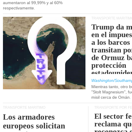
aumentaron al 99,99% y al 60%
respectivamente.
TRANSPORTE MARÍTIM
Trump da m
en el impue
a los barcos
transitan po
de Ormuz b
protección
estadounide
Washington/Southam
Mientras tanto, otro b
"Stolt Magnesium", f
misil cerca de Omán.
TRANSPORTE MARÍTIMO
TRANSPORTE POR F
El sector f
Los armadores
reclama qu
europeos solicitan
reconozca 