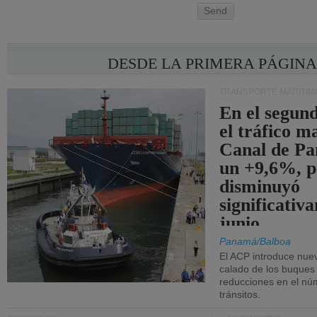
Send
DESDE LA PRIMERA PÁGIN
TRANSPORTE MARÍTIM
En el segund
el tráfico m
Canal de Pa
un +9,6%, p
disminuyó
significativ
junio.
Panamá/Balboa
El ACP introduce nuev
calado de los buques
reducciones en el nú
tránsitos.