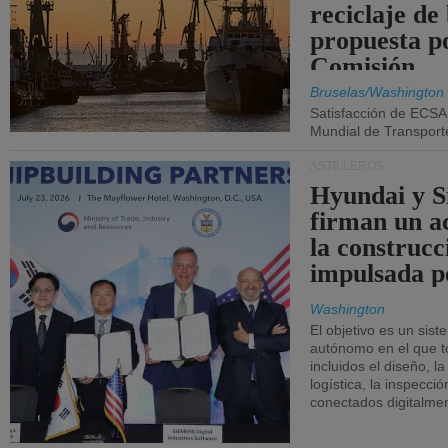
reciclaje de
propuesta p
Comisión.
Bruselas/Washington
Satisfacción de ECSA
Mundial de Transport
ASTILLEROS
Hyundai y 
firman un a
la construcc
impulsada p
Washington
El objetivo es un sist
autónomo en el que t
incluidos el diseño, la
logística, la inspecci
conectados digitalme