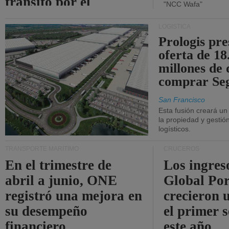
tránsito por el
"NCC Wafa"
estrecho de Ormuz.
LOGÍSTICA
Prologis pr
oferta de 18
millones de 
comprar Se
San Francisco
Esta fusión creará u
la propiedad y gestió
logísticos.
TRANSPORTE MARÍTIMO
CRUCEROS
En el trimestre de
Los ingres
abril a junio, ONE
Global Por
registró una mejora en
crecieron 
su desempeño
el primer 
financiero.
este año.