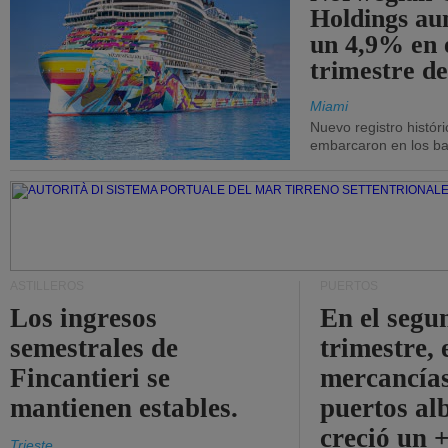
Holdings a
un 4,9% en 
trimestre de
Miami
Nuevo registro histór
embarcaron en los bar
ASTILLEROS
PUERTOS
Los ingresos
En el segu
semestrales de
trimestre, 
Fincantieri se
mercancías
mantienen estables.
puertos al
creció un 
Trieste