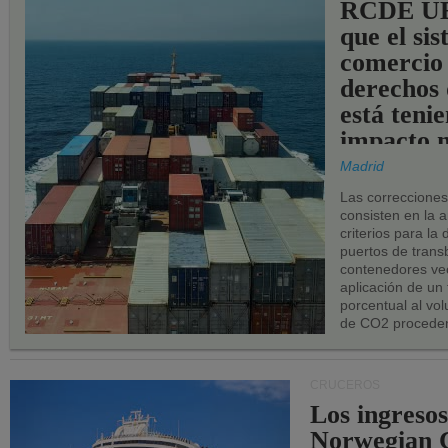
RCDE UE
que el si
comercio
derechos 
está teni
impacto n
los puerto
Madrid
UE.
Las correccione
consisten en la a
criterios para la
puertos de trans
contenedores vec
aplicación de un
porcentual al vo
de CO2 proceden
CRUCEROS
Los ingresos
Norwegian C