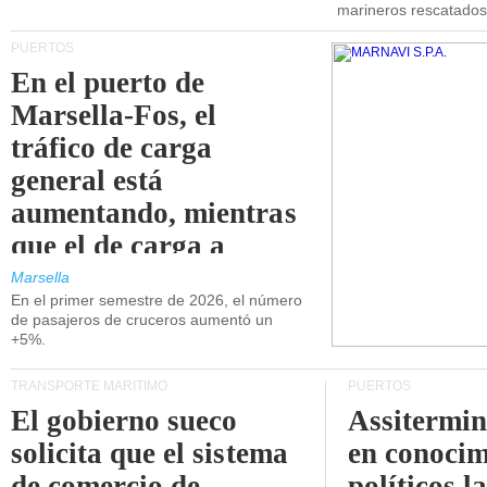
marineros rescatados
PUERTOS
En el puerto de
Marsella-Fos, el
tráfico de carga
general está
aumentando, mientras
que el de carga a
granel está
Marsella
En el primer semestre de 2026, el número
disminuyendo.
de pasajeros de cruceros aumentó un
+5%.
TRANSPORTE MARÍTIMO
PUERTOS
El gobierno sueco
Assitermin
solicita que el sistema
en conocim
de comercio de
políticos l