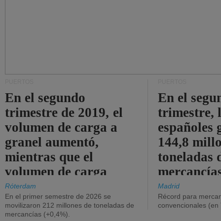
PUERTOS
PUERTOS
En el segundo
En el segu
trimestre de 2019, el
trimestre, 
volumen de carga a
españoles 
granel aumentó,
144,8 mill
mientras que el
toneladas 
volumen de carga
mercancías
general disminuyó.
Róterdam
Madrid
En el primer semestre de 2026 se
Récord para mercan
movilizaron 212 millones de toneladas de
convencionales (en
mercancías (+0,4%).