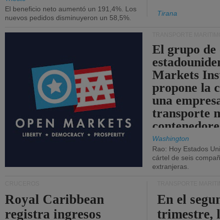
El beneficio neto aumentó un 191,4%. Los
Tirana
nuevos pedidos disminuyeron un 58,5%.
TRANSPORTE MARÍTIM
El grupo de
estadounide
Markets Ins
propone la 
una empresa
transporte 
contenedore
Washington
Rao: Hoy Estados Un
cártel de seis compañ
extranjeras.
CRUCEROS
TRANSPORTE MARÍT
Royal Caribbean
En el segu
registra ingresos
trimestre, 