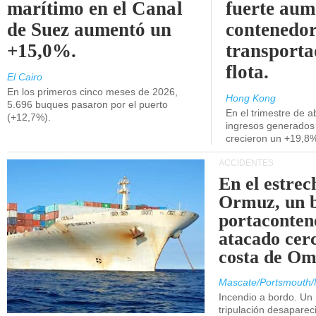
marítimo en el Canal
fuerte aum
de Suez aumentó un
contenedor
+15,0%.
transporta
flota.
El Cairo
En los primeros cinco meses de 2026,
Hong Kong
5.696 buques pasaron por el puerto
En el trimestre de abr
(+12,7%).
ingresos generados 
crecieron un +19,8
ACCIDENTES
En el estrec
Ormuz, un 
portaconten
atacado cerc
costa de Om
Mascate/Portsmouth/
Incendio a bordo. Un
tripulación desaparec