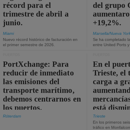
récord para el
del grup
trimestre de abril a
aumentaro
junio.
+19,2%.
Miami
Marsella/Nueva Yor
Nuevo récord histórico de facturación en
Se ha completado l
el primer semestre de 2026.
entre United Ports 
PUERTOS
PUERTOS
PortXchange: Para
En el puer
reducir de inmediato
Trieste, el 
las emisiones del
carga a gr
transporte marítimo,
aumentando
debemos centrarnos en
mercancías
los puertos.
está dismi
Róterdam
Trieste
En los primeros sei
tráfico en Monfalco