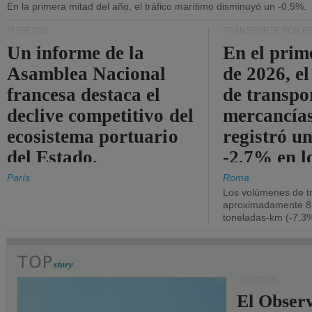
En la primera mitad del año, el tráfico marítimo disminuyó un -0,5%.
PUERTOS
TRANSPORTE POR F
Un informe de la
En el prim
Asamblea Nacional
de 2026, e
francesa destaca el
de transpo
declive competitivo del
mercancía
ecosistema portuario
registró un
del Estado.
-2,7% en l
operativos
París
Roma
Los volúmenes de tr
aproximadamente 8.
toneladas-km (-7,3%
PUERTOS
El Observ