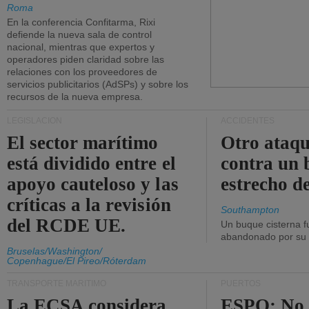
Roma
En la conferencia Confitarma, Rixi
defiende la nueva sala de control
nacional, mientras que expertos y
operadores piden claridad sobre las
relaciones con los proveedores de
servicios publicitarios (AdSPs) y sobre los
recursos de la nueva empresa.
LEGISLACIÓN
ACCIDENTES
El sector marítimo
Otro ataq
está dividido entre el
contra un 
apoyo cauteloso y las
estrecho d
críticas a la revisión
Southampton
del RCDE UE.
Un buque cisterna f
abandonado por su t
Bruselas/Washington/
Copenhague/El Pireo/Róterdam
TRANSPORTE MARÍTIMO
PUERTOS
La ECSA considera
ESPO: No 