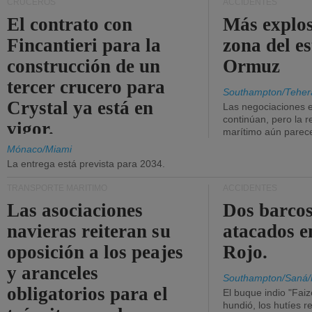
CRUCEROS
ACCIDENTES
El contrato con
Más explos
Fincantieri para la
zona del e
construcción de un
Ormuz
tercer crucero para
Southampton/Teher
Crystal ya está en
Las negociaciones 
continúan, pero la r
vigor.
marítimo aún parece
Mónaco/Miami
La entrega está prevista para 2034.
TRANSPORTE MARÍTIMO
ACCIDENTES
Las asociaciones
Dos barcos
navieras reiteran su
atacados e
oposición a los peajes
Rojo.
y aranceles
Southampton/Saná/
obligatorios para el
El buque indio "Fai
hundió, los hutíes re