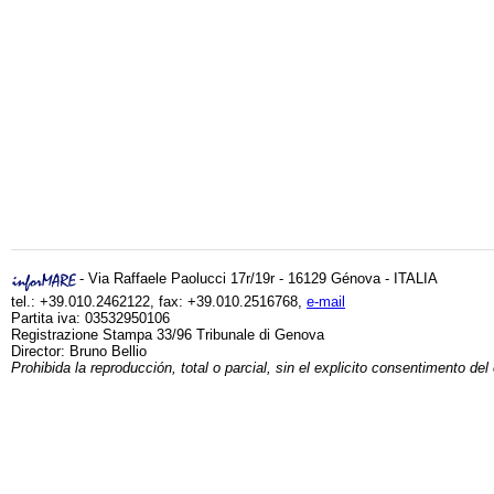
- Via Raffaele Paolucci 17r/19r - 16129 Génova - ITALIA
tel.: +39.010.2462122, fax: +39.010.2516768,
e-mail
Partita iva: 03532950106
Registrazione Stampa 33/96 Tribunale di Genova
Director: Bruno Bellio
Prohibida la reproducción, total o parcial, sin el explicito consentimento del 