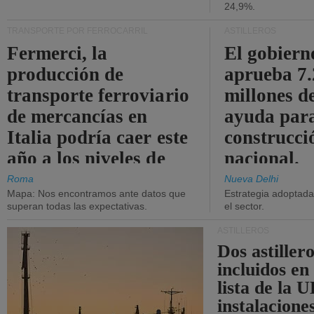
24,9%.
TRANSPORTE POR FERROCARRIL
ASTILLEROS
Fermerci, la
El gobiern
producción de
aprueba 7
transporte ferroviario
millones d
de mercancías en
ayuda para
Italia podría caer este
construcci
año a los niveles de
nacional.
2015.
Roma
Nueva Delhi
Mapa: Nos encontramos ante datos que
Estrategia adoptada 
superan todas las expectativas.
el sector.
ASTILLEROS
Dos astillero
incluidos en
lista de la 
instalacione