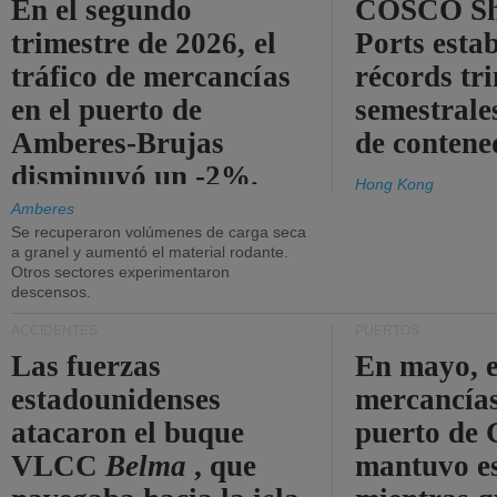
En el segundo
COSCO Sh
trimestre de 2026, el
Ports esta
tráfico de mercancías
récords tr
en el puerto de
semestrales
Amberes-Brujas
de contene
disminuyó un -2%.
Hong Kong
Amberes
Se recuperaron volúmenes de carga seca
a granel y aumentó el material rodante.
Otros sectores experimentaron
descensos.
ACCIDENTES
PUERTOS
Las fuerzas
En mayo, e
estadounidenses
mercancías
atacaron el buque
puerto de 
VLCC
Belma
, que
mantuvo es