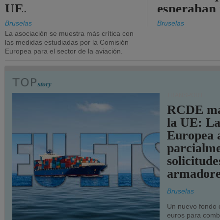
UE.
esperaban
más audac
Bruselas
Bruselas
La asociación se muestra más crítica con
las medidas estudiadas por la Comisión
Europea para el sector de la aviación.
TRANSPORTE
RCDE ma
la UE: L
Europea 
parcialme
solicitude
armadore
Bruselas
Un nuevo fondo 
euros para combu