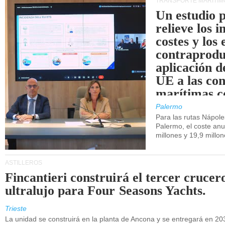
TRANSPORTE MARÍTIM
Un estudio 
relieve los 
costes y los 
contraprodu
aplicación 
UE a las co
marítimas co
de Sicilia.
Palermo
Para las rutas Nápol
Palermo, el coste anu
millones y 19,9 millo
ASTILLEROS
Fincantieri construirá el tercer crucer
ultralujo para Four Seasons Yachts.
Trieste
La unidad se construirá en la planta de Ancona y se entregará en 20