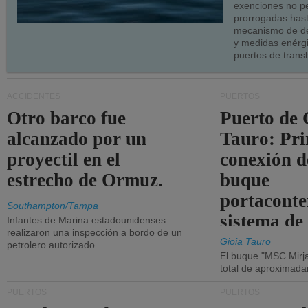
exenciones no p
prorrogadas has
mecanismo de de
y medidas enérgi
puertos de trans
ACCIDENTES
PUERTOS
Otro barco fue
Puerto de 
alcanzado por un
Tauro: Pr
proyectil en el
conexión d
estrecho de Ormuz.
buque
portaconte
Southampton/Tampa
sistema de
Infantes de Marina estadounidenses
realizaron una inspección a bordo de un
la red eléc
Gioia Tauro
petrolero autorizado.
El buque "MSC Mirja
total de aproximad
PUERTOS
PUERTOS