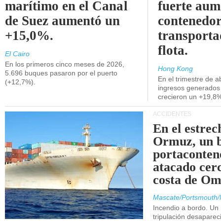
marítimo en el Canal
fuerte aum
de Suez aumentó un
contenedor
+15,0%.
transporta
flota.
El Cairo
En los primeros cinco meses de 2026,
Hong Kong
5.696 buques pasaron por el puerto
En el trimestre de abr
(+12,7%).
ingresos generados 
crecieron un +19,8
ACCIDENTES
En el estrec
Ormuz, un 
portaconten
atacado cerc
costa de Om
Mascate/Portsmouth/
Incendio a bordo. Un
tripulación desaparec