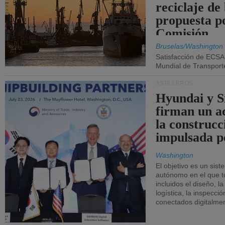
reciclaje de
propuesta p
Comisión.
Bruselas/Washington
Satisfacción de ECSA
Mundial de Transport
ASTILLEROS
Hyundai y 
firman un a
la construcc
impulsada p
Washington
El objetivo es un sist
autónomo en el que t
incluidos el diseño, la
logística, la inspecci
conectados digitalme