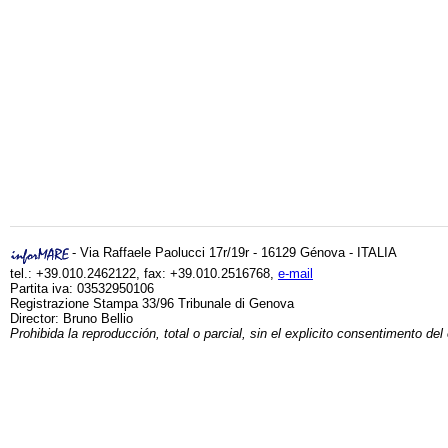
- Via Raffaele Paolucci 17r/19r - 16129 Génova - ITALIA
tel.: +39.010.2462122, fax: +39.010.2516768,
e-mail
Partita iva: 03532950106
Registrazione Stampa 33/96 Tribunale di Genova
Director: Bruno Bellio
Prohibida la reproducción, total o parcial, sin el explicito consentimento del 