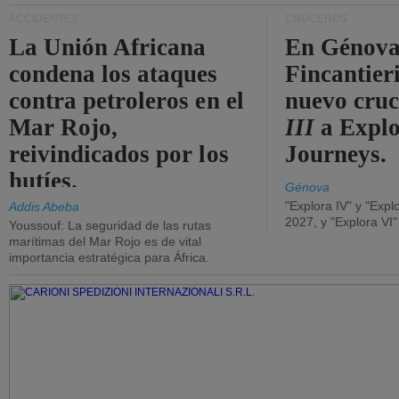
ACCIDENTES
CRUCEROS
La Unión Africana
En Génova
condena los ataques
Fincantieri
contra petroleros en el
nuevo cru
Mar Rojo,
III
a Expl
reivindicados por los
Journeys.
hutíes.
Génova
"Explora IV" y "Expl
Addis Abeba
2027, y "Explora VI
Youssouf: La seguridad de las rutas
marítimas del Mar Rojo es de vital
importancia estratégica para África.