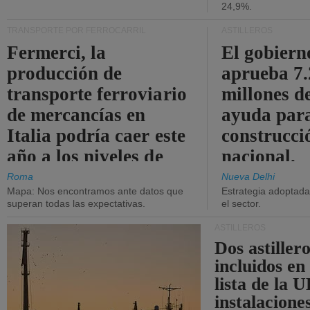
24,9%.
TRANSPORTE POR FERROCARRIL
ASTILLEROS
Fermerci, la
El gobiern
producción de
aprueba 7
transporte ferroviario
millones d
de mercancías en
ayuda para
Italia podría caer este
construcci
año a los niveles de
nacional.
2015.
Roma
Nueva Delhi
Mapa: Nos encontramos ante datos que
Estrategia adoptada 
superan todas las expectativas.
el sector.
ASTILLEROS
Dos astillero
incluidos en
lista de la 
instalacione