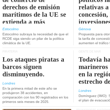
derechos de emisión
relativas a
marítimos de la UE se
concesión, 
extienda a más
inversiones
buques.
intermodal
Estocolmo
Génova
Estocolmo subraya la necesidad de que el
Propuesta para oto
RCDE siga siendo un pilar de la política
la tarifa de concesi
climática de la UE.
aumenten el tráfico f
PIRATERÍA
GENTE DE MAR
Los ataques piratas a
Todavía ha
barcos siguen
marineros
disminuyendo.
en la regió
estrecho d
Londres
En la primera mitad de este año se
Londres
produjeron 38 accidentes, en
Domínguez (IMO): S
comparación con los 90 registrados en los
el plan de evacuac
primeros seis meses de 2025.