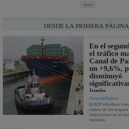
Send
DESDE LA PRIMERA PÁGIN
TRANSPORTE MARÍTIM
En el segund
el tráfico m
Canal de Pa
un +9,6%, p
disminuyó
significativ
junio.
Panamá/Balboa
El ACP introduce nuev
calado de los buques
reducciones en el nú
tránsitos.