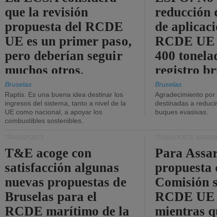
que la revisión
reducción 
propuesta del RCDE
de aplicaci
UE es un primer paso,
RCDE UE d
pero deberían seguir
400 tonela
muchos otros.
registro br
Bruselas
Bruselas
Raptis: Es una buena idea destinar los
Agradecimiento por
ingresos del sistema, tanto a nivel de la
destinadas a reducir
UE como nacional, a apoyar los
buques evasivas.
combustibles sostenibles.
TRANSPORTE
TRANSPORTE MARÍT
T&E acoge con
Para Assar
satisfacción algunas
propuesta 
nuevas propuestas de
Comisión s
Bruselas para el
RCDE UE e
RCDE marítimo de la
mientras q