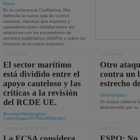
Roma
En la conferencia Confitarma, Rixi
defiende la nueva sala de control
nacional, mientras que expertos y
operadores piden claridad sobre las
relaciones con los proveedores de
servicios publicitarios (AdSPs) y sobre los
recursos de la nueva empresa.
LEGISLACIÓN
ACCIDENTES
El sector marítimo
Otro ataq
está dividido entre el
contra un 
apoyo cauteloso y las
estrecho d
críticas a la revisión
Southampton
del RCDE UE.
Un buque cisterna f
abandonado por su t
Bruselas/Washington/
Copenhague/El Pireo/Róterdam
TRANSPORTE MARÍTIMO
PUERTOS
La ECSA considera
ESPO: No 