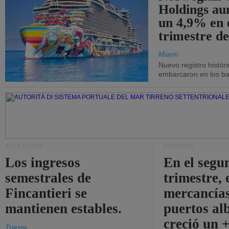
Holdings a
un 4,9% en 
trimestre de
Miami
Nuevo registro histór
embarcaron en los bar
ASTILLEROS
PUERTOS
Los ingresos
En el segu
semestrales de
trimestre, 
Fincantieri se
mercancías
mantienen estables.
puertos al
creció un 
Trieste