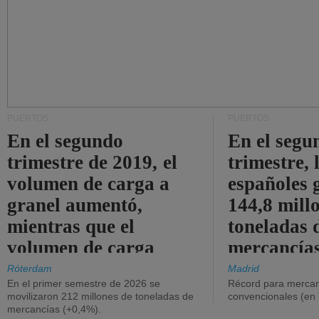
PUERTOS
PUERTOS
En el segundo
En el segu
trimestre de 2019, el
trimestre, 
volumen de carga a
españoles 
granel aumentó,
144,8 mill
mientras que el
toneladas 
volumen de carga
mercancías
general disminuyó.
Róterdam
Madrid
En el primer semestre de 2026 se
Récord para mercan
movilizaron 212 millones de toneladas de
convencionales (en
mercancías (+0,4%).