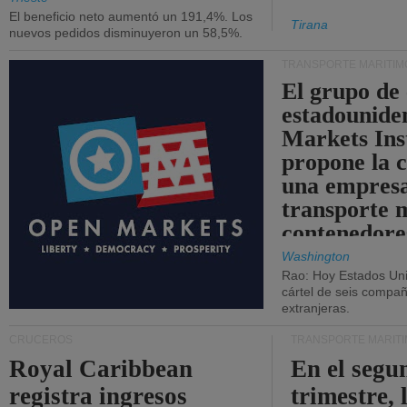
El beneficio neto aumentó un 191,4%. Los
Tirana
nuevos pedidos disminuyeron un 58,5%.
TRANSPORTE MARÍTIM
El grupo de
estadounide
Markets Ins
propone la 
una empresa
transporte 
contenedore
Washington
Rao: Hoy Estados Un
cártel de seis compañ
extranjeras.
CRUCEROS
TRANSPORTE MARÍT
Royal Caribbean
En el segu
registra ingresos
trimestre, 