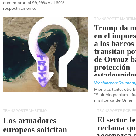
aumentaron al 99,99% y al 60%
respectivamente.
TRANSPORTE MARÍTIM
Trump da m
en el impue
a los barcos
transitan po
de Ormuz b
protección
estadounide
Washington/Southam
Mientras tanto, otro b
"Stolt Magnesium", f
misil cerca de Omán.
TRANSPORTE MARÍTIMO
TRANSPORTE POR F
El sector f
Los armadores
reclama qu
europeos solicitan
reconozca 