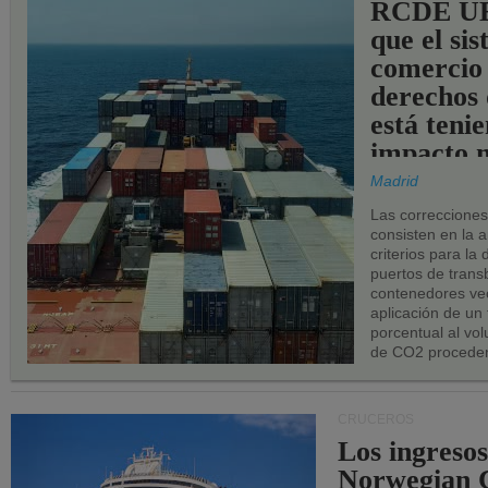
RCDE UE
que el si
comercio
derechos 
está teni
impacto n
los puerto
Madrid
UE.
Las correccione
consisten en la a
criterios para la
puertos de trans
contenedores vec
aplicación de un
porcentual al vo
de CO2 proceden
CRUCEROS
Los ingresos
Norwegian C