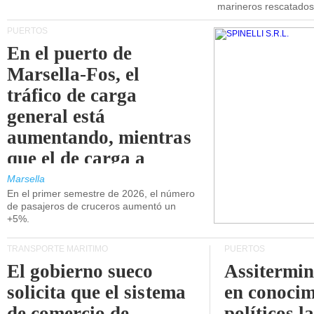
marineros rescatados
PUERTOS
En el puerto de
Marsella-Fos, el
tráfico de carga
general está
aumentando, mientras
que el de carga a
granel está
Marsella
En el primer semestre de 2026, el número
disminuyendo.
de pasajeros de cruceros aumentó un
+5%.
TRANSPORTE MARÍTIMO
PUERTOS
El gobierno sueco
Assitermin
solicita que el sistema
en conocim
de comercio de
políticos l