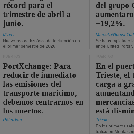
récord para el
del grup
trimestre de abril a
aumentaro
junio.
+19,2%.
Miami
Marsella/Nueva Yor
Nuevo récord histórico de facturación en
Se ha completado l
el primer semestre de 2026.
entre United Ports 
PUERTOS
PUERTOS
PortXchange: Para
En el puer
reducir de inmediato
Trieste, el 
las emisiones del
carga a gr
transporte marítimo,
aumentando
debemos centrarnos en
mercancías
los puertos.
está dismi
Róterdam
Trieste
En los primeros sei
tráfico en Monfalco