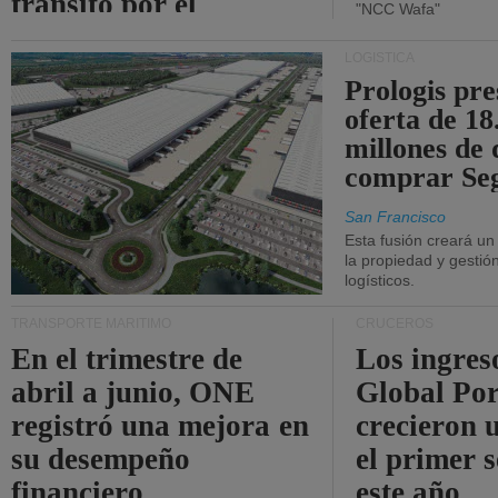
tránsito por el
"NCC Wafa"
estrecho de Ormuz.
LOGÍSTICA
Prologis pr
oferta de 18
millones de 
comprar Se
San Francisco
Esta fusión creará u
la propiedad y gestió
logísticos.
TRANSPORTE MARÍTIMO
CRUCEROS
En el trimestre de
Los ingres
abril a junio, ONE
Global Por
registró una mejora en
crecieron 
su desempeño
el primer 
financiero.
este año.