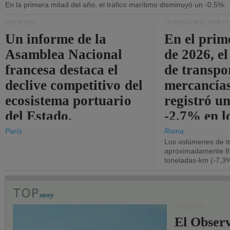
En la primera mitad del año, el tráfico marítimo disminuyó un -0,5%.
PUERTOS
TRANSPORTE POR F
Un informe de la
En el prim
Asamblea Nacional
de 2026, e
francesa destaca el
de transpo
declive competitivo del
mercancía
ecosistema portuario
registró un
del Estado.
-2,7% en l
operativos
París
Roma
Los volúmenes de tr
aproximadamente 8.
toneladas-km (-7,3%
PUERTOS
El Observ