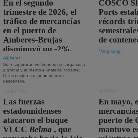
En el segundo
COSCO Sh
trimestre de 2026, el
Ports esta
tráfico de mercancías
récords tr
en el puerto de
semestrales
Amberes-Brujas
de contene
disminuyó un -2%.
Hong Kong
Amberes
Se recuperaron volúmenes de carga seca
a granel y aumentó el material rodante.
Otros sectores experimentaron
descensos.
ACCIDENTES
PUERTOS
Las fuerzas
En mayo, e
estadounidenses
mercancías
atacaron el buque
puerto de 
VLCC
Belma
, que
mantuvo es