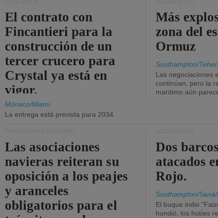
CRUCEROS
ACCIDENTES
El contrato con
Más explos
Fincantieri para la
zona del e
construcción de un
Ormuz
tercer crucero para
Southampton/Teher
Crystal ya está en
Las negociaciones 
continúan, pero la r
vigor.
marítimo aún parece
Mónaco/Miami
La entrega está prevista para 2034.
TRANSPORTE MARÍTIMO
ACCIDENTES
Las asociaciones
Dos barcos
navieras reiteran su
atacados e
oposición a los peajes
Rojo.
y aranceles
Southampton/Saná/
obligatorios para el
El buque indio "Fai
hundió, los hutíes re