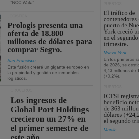
"NCC Wafa"
PUERTOS
El tráfico de
LOGÍSTICA
contenedores 
Prologis presenta una
puerto de Nu
York creció u
oferta de 18.800
en el segundo
millones de dólares para
trimestre.
comprar Segro.
Nueva York
En los primeros s
San Francisco
de 2026, se gesti
Esta fusión creará un gigante europeo en
4,43 millones de
la propiedad y gestión de inmuebles
(+0,2%).
logísticos.
PUERTOS
CRUCEROS
ICTSI registr
Los ingresos de
beneficio net
Global Port Holdings
de 363 millon
dólares (+24,
crecieron un 27% en
el segundo tr
el primer semestre de
Manila
este año.