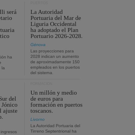
PUERTOS
li será
La Autoridad
tario
Portuaria del Mar de
Liguria Occidental
tuaria
ha adoptado el Plan
tico
Portuario 2026-2028.
Génova
Las proyecciones para
2028 indican un aumento
ión ha
de aproximadamente 150
e
empleados en los puertos
 la
del sistema.
FORMACIÓN
Un millón y medio
Sur del
de euros para
 Jónico
formación en puertos
l ajuste
toscanos.
o.
Livorno
La Autoridad Portuaria del
Tirreno Septentrional ha
 ingresos