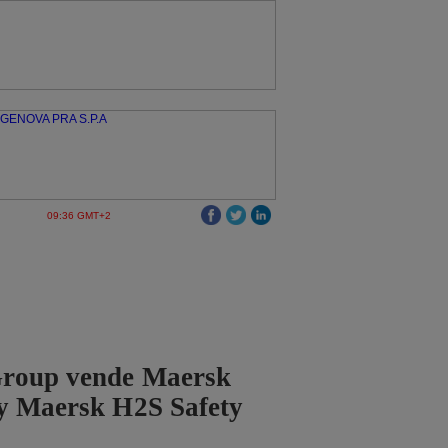
09:36 GMT+2
roup vende Maersk
 y Maersk H2S Safety