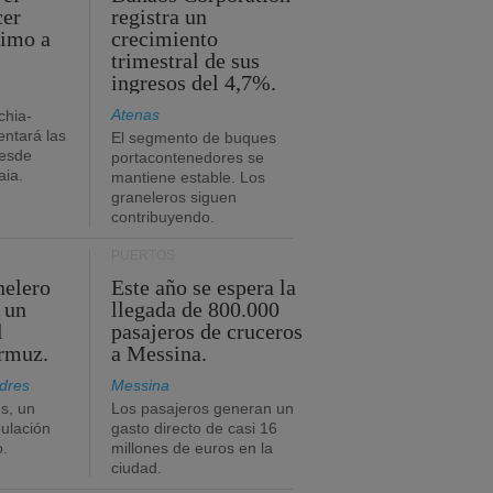
cer
registra un
timo a
crecimiento
trimestral de sus
ingresos del 4,7%.
Atenas
chia-
ntará las
El segmento de buques
desde
portacontenedores se
aia.
mantiene estable. Los
graneleros siguen
contribuyendo.
PUERTOS
nelero
Este año se espera la
 un
llegada de 800.000
l
pasajeros de cruceros
Ormuz.
a Messina.
dres
Messina
s, un
Los pasajeros generan un
pulación
gasto directo de casi 16
o.
millones de euros en la
ciudad.