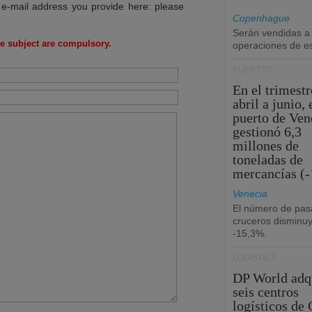
 e-mail address you provide here: please
Copenhague
Serán vendidas a
e subject are compulsory.
operaciones de esc
PUERTOS
En el trimestr
abril a junio, 
puerto de Ven
gestionó 6,3
millones de
toneladas de
mercancías (-
Venecia
El número de pas
cruceros disminu
-15,3%.
LOGÍSTICA
DP World adq
seis centros
logísticos de