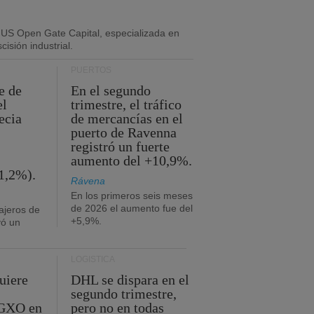
 US Open Gate Capital, especializada en
isión industrial.
PUERTOS
e de
En el segundo
el
trimestre, el tráfico
ecia
de mercancías en el
puerto de Ravenna
registró un fuerte
aumento del +10,9%.
1,2%).
Rávena
En los primeros seis meses
de 2026 el aumento fue del
ajeros de
+5,9%.
yó un
LOGÍSTICA
uiere
DHL se dispara en el
segundo trimestre,
 GXO en
pero no en todas