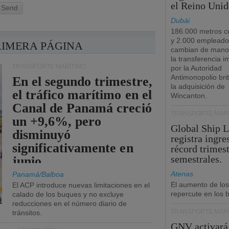
el Reino Unid
Send
Dubái
186.000 metros c
y 2.000 empleado
RIMERA PÁGINA
cambian de manos
la transferencia 
TRANSPORTE MARÍTIMO
por la Autoridad
Antimonopolio bri
En el segundo trimestre,
la adquisición de
el tráfico marítimo en el
Wincanton.
Canal de Panamá creció
TRANSPORTE MARÍ
un +9,6%, pero
Global Ship 
disminuyó
registra ingre
significativamente en
récord trimest
semestrales.
junio.
Atenas
Panamá/Balboa
El aumento de los
El ACP introduce nuevas limitaciones en el
repercute en los b
calado de los buques y no excluye
reducciones en el número diario de
TRANSPORTE MARÍ
tránsitos.
GNV activará