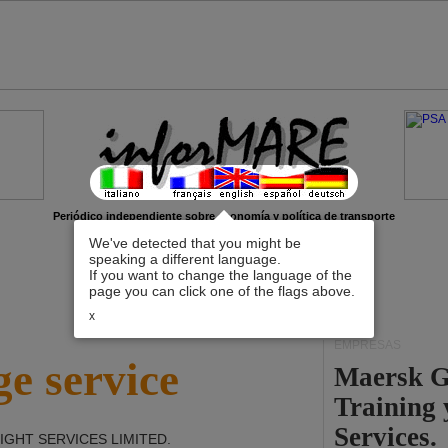
Periódico independiente sobre economía y política de transporte
We've detected that you might be
speaking a different language.
If you want to change the language of the
page you can click one of the flags above.
x
EMPRESAS
e service
Maersk G
Training
Services.
IGHT SERVICES LIMITED
.