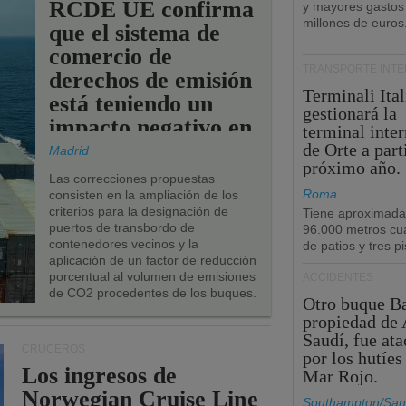
RCDE UE confirma
y mayores gastos
millones de euros
que el sistema de
comercio de
TRANSPORTE INT
derechos de emisión
Terminali Ital
está teniendo un
gestionará la
impacto negativo en
terminal inte
los puertos de la
de Orte a part
Madrid
próximo año.
UE.
Las correcciones propuestas
Roma
consisten en la ampliación de los
criterios para la designación de
Tiene aproximad
puertos de transbordo de
96.000 metros cu
contenedores vecinos y la
de patios y tres pi
aplicación de un factor de reducción
porcentual al volumen de emisiones
ACCIDENTES
de CO2 procedentes de los buques.
Otro buque Ba
propiedad de 
Saudí, fue at
CRUCEROS
por los hutíes
Los ingresos de
Mar Rojo.
Norwegian Cruise Line
Southampton/San