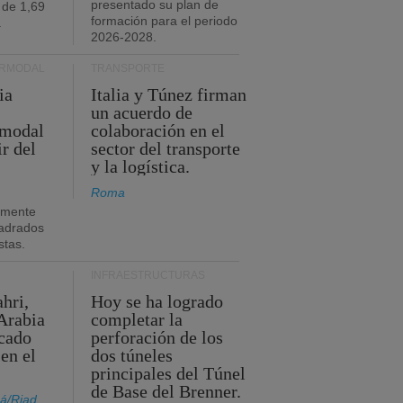
presentado su plan de
 de 1,69
formación para el periodo
.
2026-2028.
ERMODAL
TRANSPORTE
ia
Italia y Túnez firman
un acuerdo de
rmodal
colaboración en el
ir del
sector del transporte
y la logística.
Roma
amente
adrados
stas.
INFRAESTRUCTURAS
hri,
Hoy se ha logrado
Arabia
completar la
acado
perforación de los
 en el
dos túneles
principales del Túnel
de Base del Brenner.
á/Riad