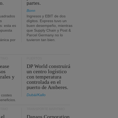
o.
partes.
Bonn
uadrados
Ingresos y EBIT de dos
s
dígitos. Express tuvo un
: esta es
buen desempeño, mientras
impuesta
que Supply Chain y Post &
Parcel Germany no lo
tánica por
tuvieron tan bien.
TIMO
PUERTOS
Lease
DP World construirá
sos
un centro logístico
rales y
con temperatura
controlada en el
puerto de Amberes.
Dubái/Kallo
 costes
eneficios.
TIMO
TRANSPORTE MARÍTIMO
 el
Danaos Corporation