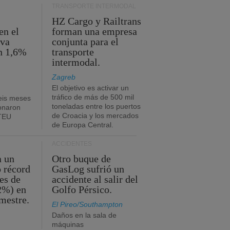
TRANSPORTE INTERMODAL
HZ Cargo y Railtrans
en el
forman una empresa
eva
conjunta para el
n 1,6%
transporte
intermodal.
Zagreb
El objetivo es activar un
tráfico de más de 500 mil
eis meses
toneladas entre los puertos
onaron
de Croacia y los mercados
 TEU
de Europa Central.
ACCIDENTES
a un
Otro buque de
o récord
GasLog sufrió un
es de
accidente al salir del
2%) en
Golfo Pérsico.
imestre.
El Pireo/Southampton
Daños en la sala de
máquinas