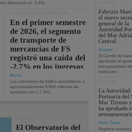
ítimo disminuyó un -0,5%.
PUERTOS
Fabrizio Maril
TRANSPORTE POR FERROCARRIL
el nuevo secre
En el primer semestre
general de la
Autoridad Por
de 2026, el segmento
del Mar Adriá
de transporte de
Central.
mercancías de FS
Ancona
registró una caída del
El Comité de Gest
aprobado el ajust
-2,7% en los ingresos
presupuestario de
institución.
operativos.
Roma
Los volúmenes de tráfico ascendieron a
PUERTOS
aproximadamente 8.800 millones de
La Autoridad
toneladas-km (-7,3%).
Portuaria del 
Mar Tirreno y
ha aprobado e
presupuestari
PUERTOS
Gioia Tauro
El Observatorio del
Registra mayores