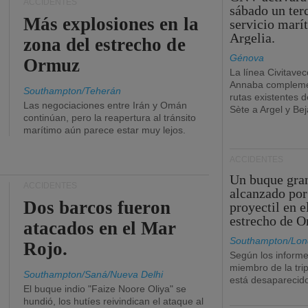
ACCIDENTES
sábado un ter
Más explosiones en la
servicio marí
Argelia.
zona del estrecho de
Génova
Ormuz
La línea Civitavec
Annaba compleme
Southampton/Teherán
rutas existentes 
Las negociaciones entre Irán y Omán
Sète a Argel y Bej
continúan, pero la reapertura al tránsito
marítimo aún parece estar muy lejos.
ACCIDENTES
Un buque gra
ACCIDENTES
alcanzado por
Dos barcos fueron
proyectil en e
estrecho de 
atacados en el Mar
Southampton/Lon
Rojo.
Según los informe
miembro de la tri
Southampton/Saná/Nueva Delhi
está desaparecid
El buque indio "Faize Noore Oliya" se
hundió, los hutíes reivindican el ataque al