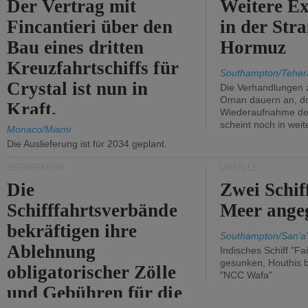
Der Vertrag mit
Weitere Ex
Fincantieri über den
in der Str
Bau eines dritten
Hormuz
Kreuzfahrtschiffs für
Southampton/Teher
Crystal ist nun in
Die Verhandlungen 
Oman dauern an, d
Kraft.
Wiederaufnahme des 
scheint noch in weit
Monaco/Miami
Die Auslieferung ist für 2034 geplant.
SEEVERKEHR
UNFÄLLE
Die
Zwei Schif
Schifffahrtsverbände
Meer angeg
bekräftigen ihre
Southampton/San'a'
Ablehnung
Indisches Schiff "Fa
gesunken, Houthis b
obligatorischer Zölle
"NCC Wafa"
und Gebühren für die