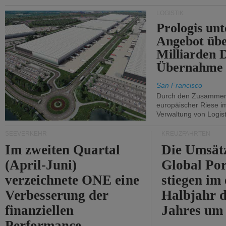
Durchfahrt der Straße
LOGISTIK
von Hormuz.
Prologis unt
Angebot übe
Milliarden 
Übernahme 
San Francisco
Durch den Zusammens
europäischer Riese i
Verwaltung von Logist
SEEVERKEHR
KREUZFAHRTEN
Im zweiten Quartal
Die Umsät
(April-Juni)
Global Por
verzeichnete ONE eine
stiegen im 
Verbesserung der
Halbjahr d
finanziellen
Jahres um
Performance.