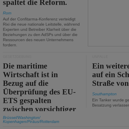
spaltet die Reform.
Rom
Auf der Confitarma-Konferenz verteidigt
Rixi die neue nationale Leitstelle, während
Experten und Betreiber Klarheit über die
Beziehungen zu den AdSPs und über die
Ressourcen des neuen Unternehmens
fordern.
GESETZGEBUNG
UNFÄLLE
Die maritime
Ein weiter
Wirtschaft ist in
auf ein Sch
Bezug auf die
Straße vo
Überprüfung des EU-
Southampton
ETS gespalten
Ein Tanker wurde ge
Besatzung verlasse
zwischen vorsichtiger
Unterstützung und
Brüssel/Washington/
Kopenhagen/Piräus/Rotterdam
Kritik.