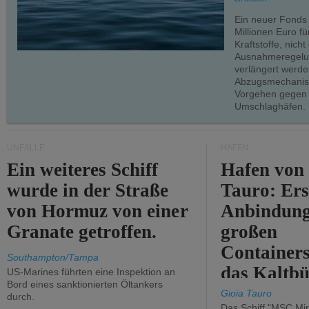
Ein neuer Fonds
Millionen Euro f
Kraftstoffe, nich
Ausnahmeregelun
verlängert werde
Abzugsmechanism
Vorgehen gegen
Umschlaghäfen.
UNFÄLLE
HÄFEN
Ein weiteres Schiff
Hafen von
wurde in der Straße
Tauro: Ers
von Hormuz von einer
Anbindung
Granate getroffen.
großen
Containers
Southampton/Tampa
das Kaltbü
US-Marines führten eine Inspektion an
Bord eines sanktionierten Öltankers
Gioia Tauro
durch.
Das Schiff "MSC Mir