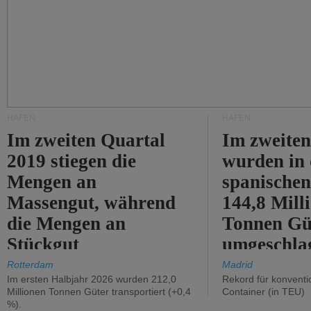
HÄFEN
HÄFEN
Im zweiten Quartal
Im zweiten
2019 stiegen die
wurden in
Mengen an
spanische
Massengut, während
144,8 Mill
die Mengen an
Tonnen Gü
Stückgut
umgeschla
zurückgingen.
%).
Rotterdam
Madrid
Im ersten Halbjahr 2026 wurden 212,0
Rekord für konventi
Millionen Tonnen Güter transportiert (+0,4
Container (in TEU)
%).