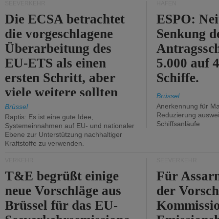
SEEVERKEHR
HÄFEN
Die ECSA betrachtet
ESPO: Nei
die vorgeschlagene
Senkung d
Überarbeitung des
Antragssc
EU-ETS als einen
5.000 auf
ersten Schritt, aber
Schiffe.
viele weitere sollten
Brüssel
folgen.
Anerkennung für M
Brüssel
Reduzierung auswe
Raptis: Es ist eine gute Idee,
Schiffsanläufe
Systemeinnahmen auf EU- und nationaler
Ebene zur Unterstützung nachhaltiger
Kraftstoffe zu verwenden.
VERKEHR
SEEVERKEHR
T&E begrüßt einige
Für Assarm
neue Vorschläge aus
der Vorsch
Brüssel für das EU-
Kommissi