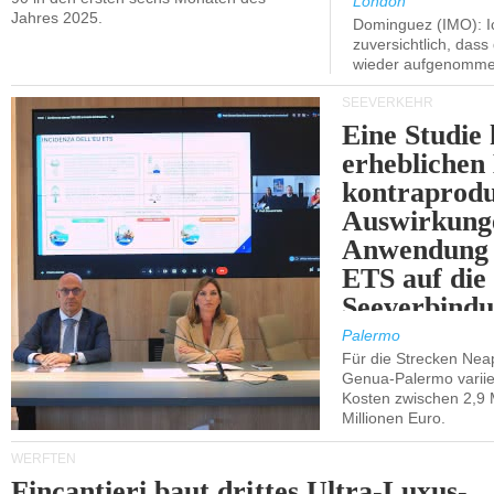
London
Jahres 2025.
Dominguez (IMO): Ic
zuversichtlich, das
wieder aufgenomme
SEEVERKEHR
Eine Studie 
erheblichen
kontraprodu
Auswirkung
Anwendung 
ETS auf die
Seeverbindu
Westsizilien
Palermo
Für die Strecken Nea
Genua-Palermo variier
Kosten zwischen 2,9 
Millionen Euro.
WERFTEN
Fincantieri baut drittes Ultra-Luxus-