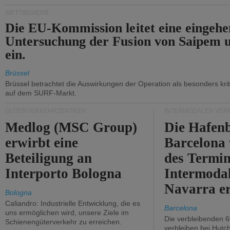
WETTBEWERB
Die EU-Kommission leitet eine eingeh
Untersuchung der Fusion von Saipem 
ein.
Brüssel
Brüssel betrachtet die Auswirkungen der Operation als besonders kri
auf dem SURF-Markt.
GÜTERVERKEHRZENTREN
INTERMODALEN VER
Medlog (MSC Group)
Die Hafen
erwirbt eine
Barcelona
Beteiligung an
des Termin
Interporto Bologna
Intermodal
Navarra e
Bologna
Caliandro: Industrielle Entwicklung, die es
Barcelona
uns ermöglichen wird, unsere Ziele im
Die verbleibenden 6
Schienengüterverkehr zu erreichen.
verbleiben bei Hutch