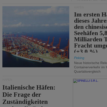
HÄFEN
Im ersten H
dieses Jahr
den chinesi
Seehäfen 5,
Milliarden 
Fracht umg
(+3,0 %).
Peking
Neue historische Rek
Containerverkehr im 
Quartalsvergleich
HÄFEN
Italienische Häfen:
Die Frage der
Zuständigkeiten