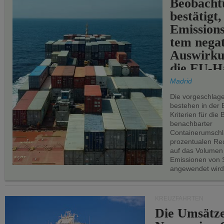
Beobachtu
bestätigt,
Emissions
tem negat
Auswirku
die EU-Hä
Madrid
Die vorgeschlag
bestehen in der 
Kriterien für di
benachbarter
Containerumschl
prozentualen Red
auf das Volumen
Emissionen von S
angewendet wird
KREUZFAHRTEN
Die Umsätze