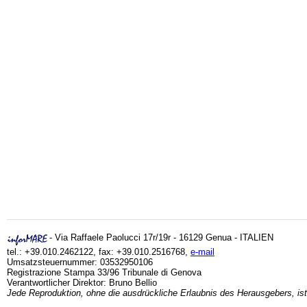
- Via Raffaele Paolucci 17r/19r - 16129 Genua - ITALIEN
tel.: +39.010.2462122, fax: +39.010.2516768,
e-mail
Umsatzsteuernummer: 03532950106
Registrazione Stampa 33/96 Tribunale di Genova
Verantwortlicher Direktor: Bruno Bellio
Jede Reproduktion, ohne die ausdrückliche Erlaubnis des Herausgebers, ist