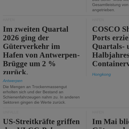
Gesamtleistung vo
angetrieben.
HÄFEN
HÄFEN
Im zweiten Quartal
COSCO Sh
2026 ging der
Ports erzie
Güterverkehr im
Quartals- 
Hafen von Antwerpen-
Halbjahre
Brügge um 2 %
Container
zurück.
Hongkong
Antwerpen
Die Mengen an Trockenmassengut
erholten sich und der Bestand an
Schienenfahrzeugen nahm zu. In anderen
Sektoren gingen die Werte zurück.
UNFÄLLE
HÄFEN
US-Streitkräfte griffen
Im Mai bli