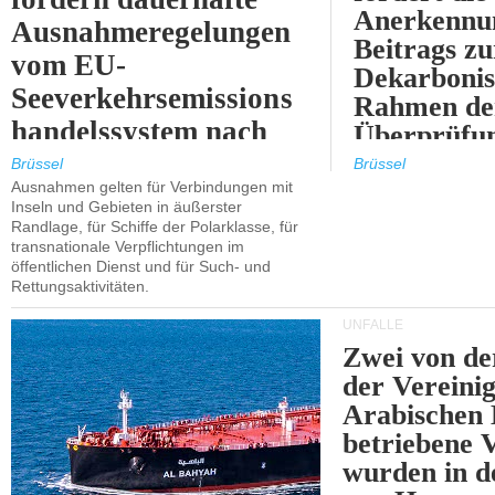
Anerkennun
Ausnahmeregelungen
Beitrags zu
vom EU-
Dekarbonis
Seeverkehrsemissions
Rahmen de
handelssystem nach
Überprüfun
2030.
ETS.
Brüssel
Brüssel
Ausnahmen gelten für Verbindungen mit
Inseln und Gebieten in äußerster
Randlage, für Schiffe der Polarklasse, für
transnationale Verpflichtungen im
öffentlichen Dienst und für Such- und
Rettungsaktivitäten.
UNFÄLLE
Zwei von 
der Vereini
Arabischen
betriebene
wurden in d