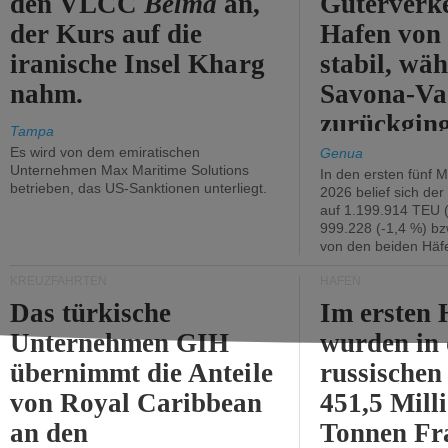
den VLCC
Belma
an,
Güterverk
der Kurs auf die
Hafen von
iranische Insel Kharg
stabil, wäh
nahm.
Savona-Va
zurückging
Tampa
Es wird von dem emiratischen
Genua
Unternehmen Max Maritime Solutions
In den ersten fünf 
betrieben, das US-Sanktionen unterliegt.
2026 belief sich de
auf 1.199.914 TEU 
999.228 (-1,4 %) bz
von den beiden Häfe
KREUZFAHRTEN
HÄFEN
Das türkische
Im ersten 
Unternehmen GIH
wurden in
übernimmt die Anteile
russischen
von Royal Caribbean
451,5 Mill
an den
Tonnen Fr