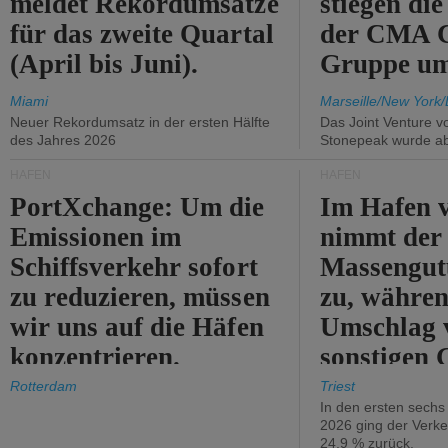
meldet Rekordumsätze
stiegen di
für das zweite Quartal
der CMA
(April bis Juni).
Gruppe um
Miami
Marseille/New York/
Neuer Rekordumsatz in der ersten Hälfte
Das Joint Venture v
des Jahres 2026
Stonepeak wurde a
HÄFEN
HÄFEN
PortXchange: Um die
Im Hafen v
Emissionen im
nimmt der
Schiffsverkehr sofort
Massengut
zu reduzieren, müssen
zu, währen
wir uns auf die Häfen
Umschlag 
konzentrieren.
sonstigen 
abnimmt.
Rotterdam
Triest
In den ersten sech
2026 ging der Verk
24,9 % zurück.