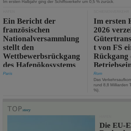
Im ersten Halbjahr ging der Schiffsverkehr um 0,5 % zurück.
HÄFEN
SCHIENENVERKEHR
Ein Bericht der
Im ersten 
französischen
2026 verze
Nationalversammlung
Gütertran
stellt den
t von FS e
Wettbewerbsrückgang
Rückgang 
des Hafenökosystems
Betriebse
des Staates fest.
um 2,7 %.
Paris
Rom
Das Verkehrsaufkom
rund 8,8 Milliarden 
%).
HÄFEN
Die EU-E