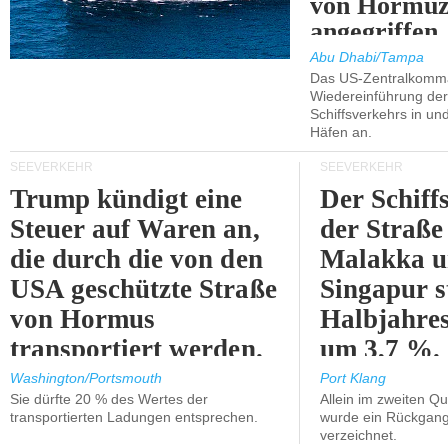
von Hormu
angegriffen.
Abu Dhabi/Tampa
Das US-Zentralkomma
Wiedereinführung der
Schiffsverkehrs in un
Häfen an.
SEEVERKEHR
SEEVERKEHR
Trump kündigt eine
Der Schiff
Steuer auf Waren an,
der Straße
die durch die von den
Malakka 
USA geschützte Straße
Singapur s
von Hormus
Halbjahres
transportiert werden.
um 3,7 %.
Washington/Portsmouth
Port Klang
Sie dürfte 20 % des Wertes der
Allein im zweiten Qu
transportierten Ladungen entsprechen.
wurde ein Rückgang
verzeichnet.