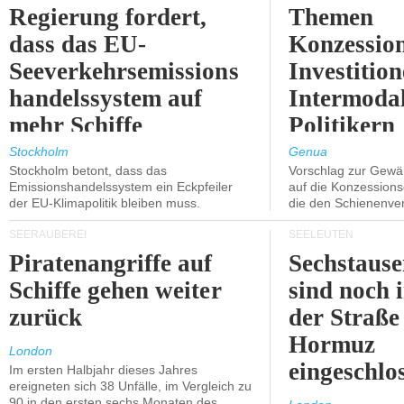
Regierung fordert,
Themen
dass das EU-
Konzessio
Seeverkehrsemissions
Investitio
handelssystem auf
Intermodal
mehr Schiffe
Politikern
ausgeweitet wird.
näherbring
Stockholm
Genua
Stockholm betont, dass das
Vorschlag zur Gewä
Emissionshandelssystem ein Eckpfeiler
auf die Konzessions
der EU-Klimapolitik bleiben muss.
die den Schienenve
SEERÄUBEREI
SEELEUTEN
Piratenangriffe auf
Sechstause
Schiffe gehen weiter
sind noch 
zurück
der Straße
Hormuz
London
eingeschlo
Im ersten Halbjahr dieses Jahres
ereigneten sich 38 Unfälle, im Vergleich zu
90 in den ersten sechs Monaten des