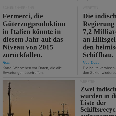
SCHIENENVERKEHR
WERFTEN
Fermerci, die
Die indisc
Güterzugproduktion
Regierung
in Italien könnte in
7,2 Millia
diesem Jahr auf das
an Hilfsge
Niveau von 2015
den heimi
zurückfallen.
Schiffbau.
Rom
Neu-Delhi
Karte: Wir stehen vor Daten, die alle
Die heute verabschie
Erwartungen übertreffen.
den Sektor wiederb
WERFTEN
Zwei indisc
wurden in d
Liste der
Schiffsrecyc