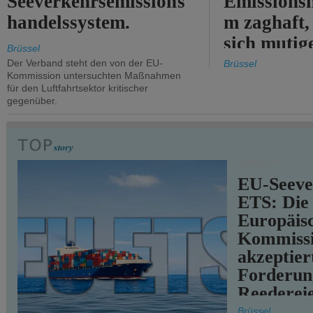
Seeverkehrsemissions
Emissionsh
handelssystem.
m zaghaft, 
sich mutig
Brüssel
Maßnahmen
Der Verband steht den von der EU-
Brüssel
Kommission untersuchten Maßnahmen
für den Luftfahrtsektor kritischer
gegenüber.
VERKEHR
EU-Seeve
ETS: Die
Europäis
Kommiss
akzeptier
Forderun
Reederei
teilweise.
Brüssel