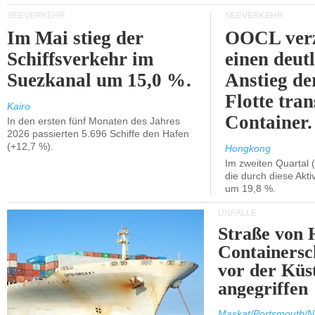
SEEVERKEHR
SEEVERKEHR
Im Mai stieg der
OOCL verz
Schiffsverkehr im
einen deut
Suezkanal um 15,0 %.
Anstieg de
Flotte tran
Kairo
Container.
In den ersten fünf Monaten des Jahres
2026 passierten 5.696 Schiffe den Hafen
(+12,7 %).
Hongkong
Im zweiten Quartal (
die durch diese Akti
um 19,8 %.
UNFÄLLE
Straße von 
Containersc
vor der Kü
angegriffen
Maskat/Portsmouth/N