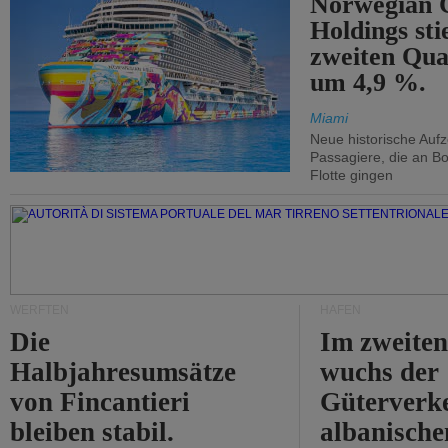
Norwegian C
Holdings sti
zweiten Qua
um 4,9 %.
Miami
Neue historische Auf
Passagiere, die an Bo
Flotte gingen
WERFTEN
HÄFEN
Die
Im zweiten
Halbjahresumsätze
wuchs der
von Fincantieri
Güterverke
bleiben stabil.
albanisch