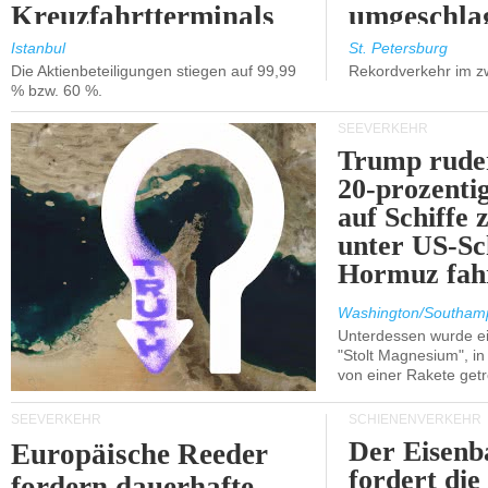
Kreuzfahrtterminals
umgeschla
in Kusadasi und
%).
Istanbul
St. Petersburg
Die Aktienbeteiligungen stiegen auf 99,99
Rekordverkehr im z
Lissabon.
% bzw. 60 %.
SEEVERKEHR
Trump ruder
20-prozenti
auf Schiffe 
unter US-Sc
Hormuz fah
Washington/Southam
Unterdessen wurde ein
"Stolt Magnesium", i
von einer Rakete getr
SEEVERKEHR
SCHIENENVERKEHR
Der Eisenb
Europäische Reeder
fordert die
fordern dauerhafte