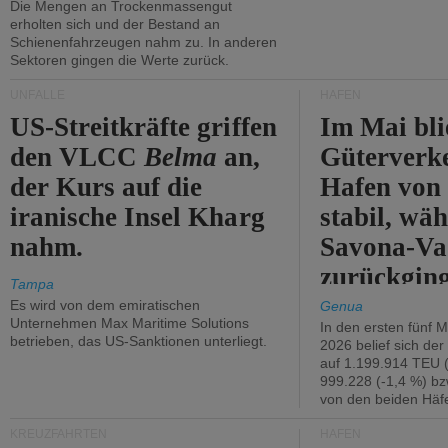
Die Mengen an Trockenmassengut
erholten sich und der Bestand an
Schienenfahrzeugen nahm zu. In anderen
Sektoren gingen die Werte zurück.
UNFÄLLE
HÄFEN
US-Streitkräfte griffen
Im Mai bli
den VLCC
Belma
an,
Güterverk
der Kurs auf die
Hafen von
iranische Insel Kharg
stabil, wäh
nahm.
Savona-Va
zurückging
Tampa
Es wird von dem emiratischen
Genua
Unternehmen Max Maritime Solutions
In den ersten fünf 
betrieben, das US-Sanktionen unterliegt.
2026 belief sich de
auf 1.199.914 TEU 
999.228 (-1,4 %) bz
von den beiden Häfe
KREUZFAHRTEN
HÄFEN