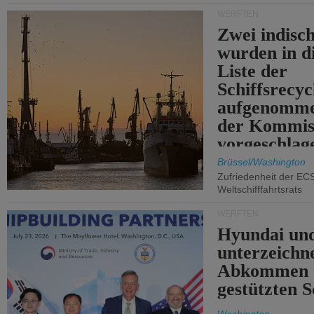
WERFTEN
Zwei indisc
wurden in d
Liste der
Schiffsrecyc
aufgenomme
der Kommis
vorgeschlag
Brüssel/Washington
Zufriedenheit der EC
Weltschifffahrtsrats
WERFTEN
Hyundai un
unterzeichn
Abkommen 
gestützten S