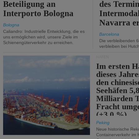
Beteiligung an
des Termin
Interporto Bologna
Intermodal
Navarra e
Bologna
Caliandro: Industrielle Entwicklung, die es
Barcelona
uns ermöglichen wird, unsere Ziele im
Die verbleibenden 6
Schienengüterverkehr zu erreichen.
verbleiben bei Hutch
HÄFEN
Im ersten H
dieses Jahr
den chinesi
Seehäfen 5,
Milliarden 
Fracht umg
(+3,0 %).
Peking
Neue historische Rek
Containerverkehr im 