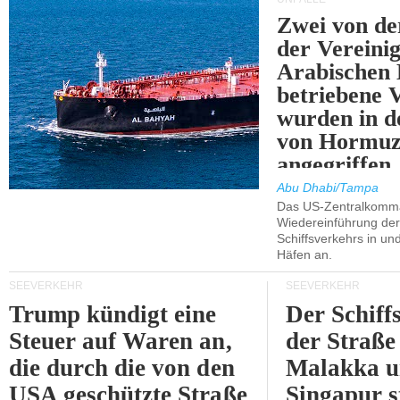
Zwei von 
der Vereini
Arabischen
betriebene
wurden in d
von Hormu
angegriffen.
Abu Dhabi/Tampa
Das US-Zentralkomma
Wiedereinführung der
Schiffsverkehrs in un
Häfen an.
SEEVERKEHR
SEEVERKEHR
Trump kündigt eine
Der Schiff
Steuer auf Waren an,
der Straße
die durch die von den
Malakka 
USA geschützte Straße
Singapur s