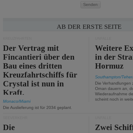
Senden
AB DER ERSTE SEITE
KREUZFAHRTEN
UNFÄLLE
Der Vertrag mit
Weitere Ex
Fincantieri über den
in der Str
Bau eines dritten
Hormuz
Kreuzfahrtschiffs für
Southampton/Teher
Crystal ist nun in
Die Verhandlungen 
Oman dauern an, d
Kraft.
Wiederaufnahme des 
scheint noch in weit
Monaco/Miami
Die Auslieferung ist für 2034 geplant.
SEEVERKEHR
UNFÄLLE
Die
Zwei Schif