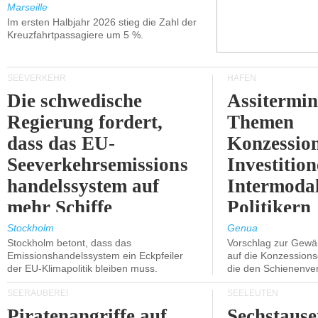
Marseille
Im ersten Halbjahr 2026 stieg die Zahl der
Kreuzfahrtpassagiere um 5 %.
SEEVERKEHR
HÄFEN
Die schwedische
Assitermin
Regierung fordert,
Themen
dass das EU-
Konzessio
Seeverkehrsemissions
Investitio
handelssystem auf
Intermodal
mehr Schiffe
Politikern
ausgeweitet wird.
näherbring
Stockholm
Genua
Stockholm betont, dass das
Vorschlag zur Gewä
Emissionshandelssystem ein Eckpfeiler
auf die Konzessions
der EU-Klimapolitik bleiben muss.
die den Schienenve
SEERÄUBEREI
SEELEUTEN
Piratenangriffe auf
Sechstause