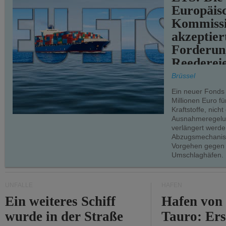
Europäis
Kommiss
akzeptier
Forderun
Reederei
teilweise.
Brüssel
Ein neuer Fonds
Millionen Euro f
Kraftstoffe, nich
Ausnahmeregelun
verlängert werde
Abzugsmechanism
Vorgehen gegen
Umschlaghäfen.
UNFÄLLE
HÄFEN
Ein weiteres Schiff
Hafen von
wurde in der Straße
Tauro: Ers