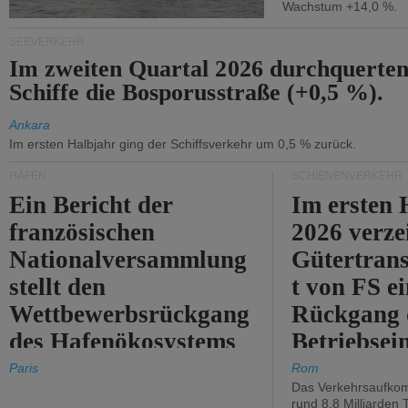
Wachstum +14,0 %.
SEEVERKEHR
Im zweiten Quartal 2026 durchquerten
Schiffe die Bosporusstraße (+0,5 %).
Ankara
Im ersten Halbjahr ging der Schiffsverkehr um 0,5 % zurück.
HÄFEN
SCHIENENVERKEHR
Ein Bericht der
Im ersten 
französischen
2026 verze
Nationalversammlung
Gütertran
stellt den
t von FS e
Wettbewerbsrückgang
Rückgang 
des Hafenökosystems
Betriebse
des Staates fest.
um 2,7 %.
Paris
Rom
Das Verkehrsaufkom
rund 8,8 Milliarden 