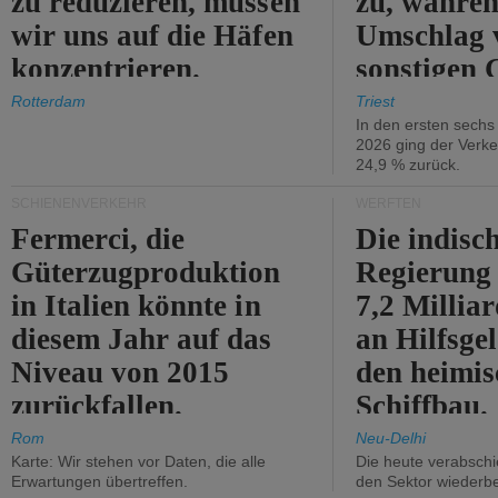
zu reduzieren, müssen
zu, währen
wir uns auf die Häfen
Umschlag 
konzentrieren.
sonstigen 
abnimmt.
Rotterdam
Triest
In den ersten sech
2026 ging der Verk
24,9 % zurück.
SCHIENENVERKEHR
WERFTEN
Fermerci, die
Die indisc
Güterzugproduktion
Regierung
in Italien könnte in
7,2 Millia
diesem Jahr auf das
an Hilfsge
Niveau von 2015
den heimi
zurückfallen.
Schiffbau.
Rom
Neu-Delhi
Karte: Wir stehen vor Daten, die alle
Die heute verabschie
Erwartungen übertreffen.
den Sektor wiederb