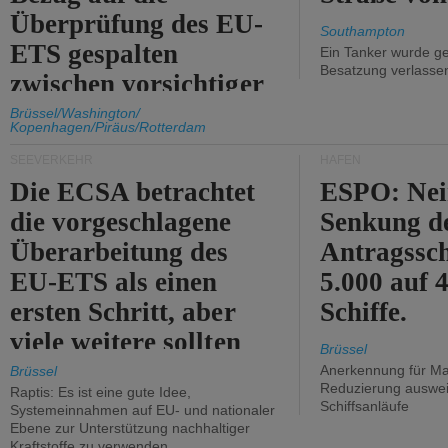
Überprüfung des EU-
Southampton
ETS gespalten
Ein Tanker wurde ge
Besatzung verlasse
zwischen vorsichtiger
Unterstützung und
Brüssel/Washington/
Kopenhagen/Piräus/Rotterdam
Kritik.
SEEVERKEHR
HÄFEN
Die ECSA betrachtet
ESPO: Nei
die vorgeschlagene
Senkung d
Überarbeitung des
Antragssc
EU-ETS als einen
5.000 auf
ersten Schritt, aber
Schiffe.
viele weitere sollten
Brüssel
folgen.
Anerkennung für M
Brüssel
Reduzierung auswe
Raptis: Es ist eine gute Idee,
Schiffsanläufe
Systemeinnahmen auf EU- und nationaler
Ebene zur Unterstützung nachhaltiger
Kraftstoffe zu verwenden.