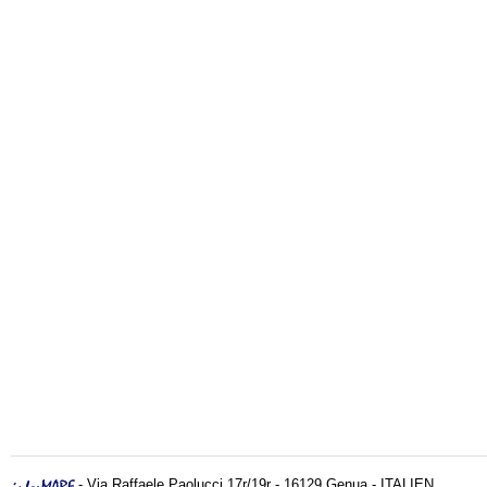
- Via Raffaele Paolucci 17r/19r - 16129 Genua - ITALIEN