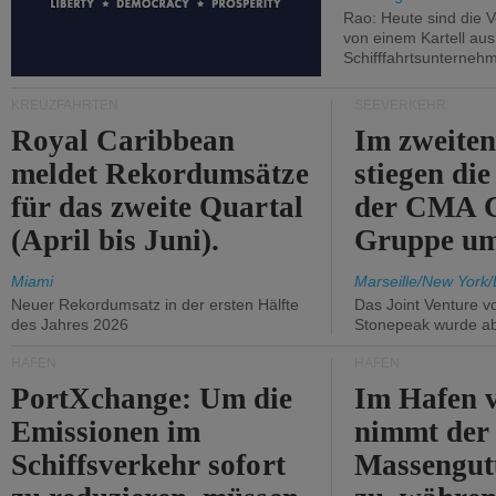
Rao: Heute sind die V
von einem Kartell au
Schifffahrtsunterneh
KREUZFAHRTEN
SEEVERKEHR
Royal Caribbean
Im zweiten
meldet Rekordumsätze
stiegen di
für das zweite Quartal
der CMA
(April bis Juni).
Gruppe um
Miami
Marseille/New York/
Neuer Rekordumsatz in der ersten Hälfte
Das Joint Venture v
des Jahres 2026
Stonepeak wurde a
HÄFEN
HÄFEN
PortXchange: Um die
Im Hafen v
Emissionen im
nimmt der
Schiffsverkehr sofort
Massengut