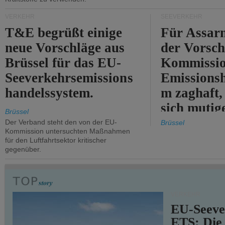
VERKEHR
SEEVERKEHR
T&E begrüßt einige
Für Assarm
neue Vorschläge aus
der Vorsch
Brüssel für das EU-
Kommissi
Seeverkehrsemissions
Emissionsh
handelssystem.
m zaghaft, 
sich mutig
Brüssel
Maßnahmen
Der Verband steht den von der EU-
Brüssel
Kommission untersuchten Maßnahmen
für den Luftfahrtsektor kritischer
gegenüber.
VERKEHR
EU-Seeve
ETS: Die