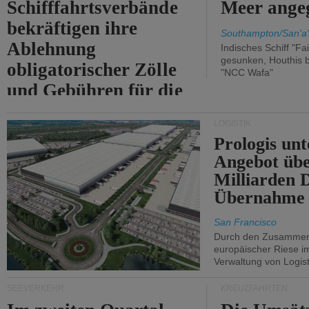
Schifffahrtsverbände
Meer angeg
bekräftigen ihre
Southampton/San'a'
Ablehnung
Indisches Schiff "Fa
gesunken, Houthis b
obligatorischer Zölle
"NCC Wafa"
und Gebühren für die
Durchfahrt der Straße
LOGISTIK
von Hormuz.
Prologis unt
Angebot übe
Milliarden 
Übernahme 
San Francisco
Durch den Zusammens
europäischer Riese i
Verwaltung von Logist
SEEVERKEHR
KREUZFAHRTEN