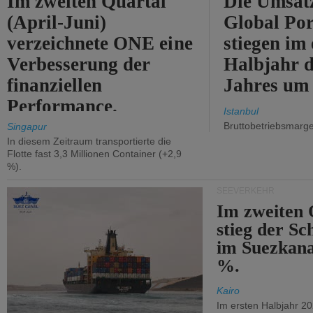
Im zweiten Quartal
Die Umsät
(April-Juni)
Global Por
verzeichnete ONE eine
stiegen im 
Verbesserung der
Halbjahr d
finanziellen
Jahres um
Performance.
Istanbul
Bruttobetriebsmarg
Singapur
In diesem Zeitraum transportierte die
Flotte fast 3,3 Millionen Container (+2,9
%).
SEEVERKEHR
Im zweiten 
stieg der Sc
im Suezkana
%.
Kairo
Im ersten Halbjahr 2