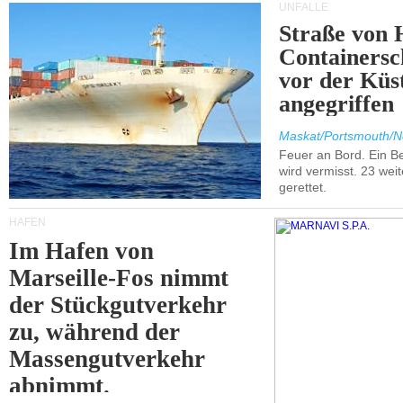
UNFÄLLE
Straße von 
Containersc
vor der Kü
angegriffen
Maskat/Portsmouth/N
Feuer an Bord. Ein B
wird vermisst. 23 wei
gerettet.
HÄFEN
Im Hafen von
Marseille-Fos nimmt
der Stückgutverkehr
zu, während der
Massengutverkehr
abnimmt.