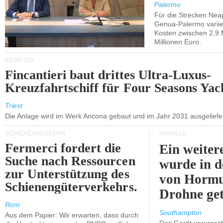
Westsizilien
Palermo
Für die Strecken Nea
Genua-Palermo variier
Kosten zwischen 2,9 
Millionen Euro.
WERFTEN
Fincantieri baut drittes Ultra-Luxus-
Kreuzfahrtschiff für Four Seasons Yac
Triest
Die Anlage wird im Werk Ancona gebaut und im Jahr 2031 ausgeliefer
SCHIENENVERKEHR
UNFÄLLE
Fermerci fordert die
Ein weiter
Suche nach Ressourcen
wurde in d
zur Unterstützung des
von Hormu
Schienengüterverkehrs.
Drohne get
Rom
Southampton
Aus dem Papier: Wir erwarten, dass durch