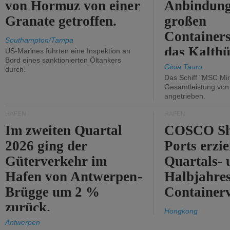
von Hormuz von einer
Anbindung
Granate getroffen.
großen
Containers
Southampton/Tampa
das Kaltbü
US-Marines führten eine Inspektion an
Bord eines sanktionierten Öltankers
Gioia Tauro
durch.
Das Schiff "MSC Mir
Gesamtleistung vo
angetrieben.
HÄFEN
HÄFEN
Im zweiten Quartal
COSCO Sh
2026 ging der
Ports erzie
Güterverkehr im
Quartals- 
Hafen von Antwerpen-
Halbjahre
Brügge um 2 %
Container
zurück.
Hongkong
Antwerpen