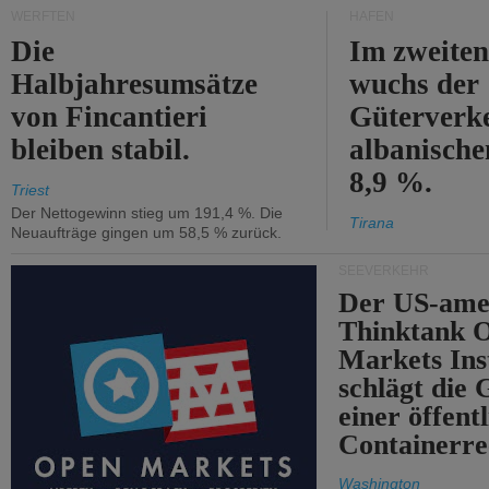
WERFTEN
HÄFEN
Die
Im zweiten
Halbjahresumsätze
wuchs der
von Fincantieri
Güterverke
bleiben stabil.
albanisch
8,9 %.
Triest
Der Nettogewinn stieg um 191,4 %. Die
Tirana
Neuaufträge gingen um 58,5 % zurück.
SEEVERKEHR
Der US-ame
Thinktank 
Markets Ins
schlägt die
einer öffent
Containerre
Washington