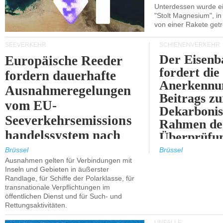
Unterdessen wurde ein
"Stolt Magnesium", i
von einer Rakete getr
SEEVERKEHR
SCHIENENVERKEHR
Der Eisenb
Europäische Reeder
fordert die
fordern dauerhafte
Anerkennun
Ausnahmeregelungen
Beitrags zu
vom EU-
Dekarbonis
Seeverkehrsemissions
Rahmen de
handelssystem nach
Überprüfun
2030.
ETS.
Brüssel
Brüssel
Ausnahmen gelten für Verbindungen mit
Inseln und Gebieten in äußerster
Randlage, für Schiffe der Polarklasse, für
transnationale Verpflichtungen im
öffentlichen Dienst und für Such- und
Rettungsaktivitäten.
UNFÄLLE