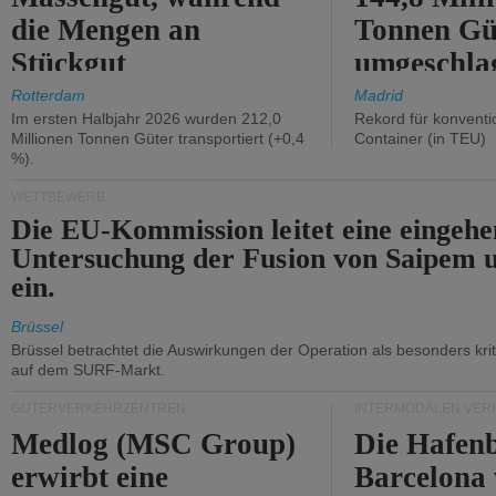
die Mengen an
Tonnen Gü
Stückgut
umgeschla
zurückgingen.
%).
Rotterdam
Madrid
Im ersten Halbjahr 2026 wurden 212,0
Rekord für konventi
Millionen Tonnen Güter transportiert (+0,4
Container (in TEU)
%).
WETTBEWERB
Die EU-Kommission leitet eine eingeh
Untersuchung der Fusion von Saipem 
ein.
Brüssel
Brüssel betrachtet die Auswirkungen der Operation als besonders kri
auf dem SURF-Markt.
GÜTERVERKEHRZENTREN
INTERMODALEN VER
Medlog (MSC Group)
Die Hafen
erwirbt eine
Barcelona