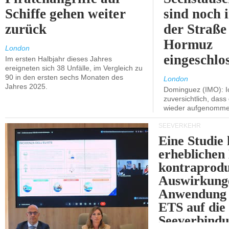
Schiffe gehen weiter
sind noch 
zurück
der Straße
Hormuz
London
eingeschlo
Im ersten Halbjahr dieses Jahres
ereigneten sich 38 Unfälle, im Vergleich zu
90 in den ersten sechs Monaten des
London
Jahres 2025.
Dominguez (IMO): Ic
zuversichtlich, das
wieder aufgenomme
SEEVERKEHR
Eine Studie 
erheblichen
kontraprodu
Auswirkung
Anwendung 
ETS auf die
Seeverbindu