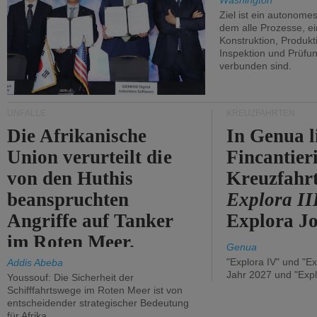
Washington
Ziel ist ein autonome
dem alle Prozesse, ei
Konstruktion, Produkti
Inspektion und Prüfun
verbunden sind.
UNFÄLLE
KREUZFAHRTEN
Die Afrikanische
In Genua l
Union verurteilt die
Fincantier
von den Huthis
Kreuzfahrt
beanspruchten
Explora II
Angriffe auf Tanker
Explora Jo
im Roten Meer.
Genua
"Explora IV" und "Ex
Addis Abeba
Jahr 2027 und "Expl
Youssouf: Die Sicherheit der
Schifffahrtswege im Roten Meer ist von
entscheidender strategischer Bedeutung
für Afrika.