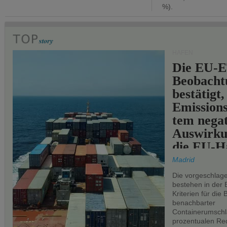
%).
HÄFEN
Die EU-E
Beobachtu
bestätigt,
Emissions
tem negat
Auswirku
die EU-Hä
Madrid
Die vorgeschlag
bestehen in der 
Kriterien für di
benachbarter
Containerumschl
prozentualen Red