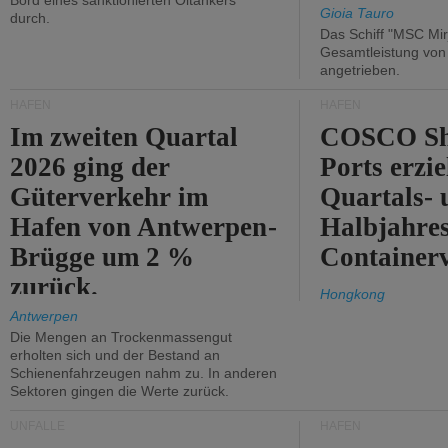
Bord eines sanktionierten Öltankers
Gioia Tauro
durch.
Das Schiff "MSC Mir
Gesamtleistung vo
angetrieben.
HÄFEN
HÄFEN
Im zweiten Quartal
COSCO Sh
2026 ging der
Ports erzie
Güterverkehr im
Quartals- 
Hafen von Antwerpen-
Halbjahre
Brügge um 2 %
Container
zurück.
Hongkong
Antwerpen
Die Mengen an Trockenmassengut
erholten sich und der Bestand an
Schienenfahrzeugen nahm zu. In anderen
Sektoren gingen die Werte zurück.
UNFÄLLE
HÄFEN