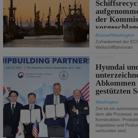
Schiffsrecyc
aufgenomme
der Kommis
vorgeschlag
Brüssel/Washington
Zufriedenheit der EC
Weltschifffahrtsrats
WERFTEN
Hyundai un
unterzeichn
Abkommen 
gestützten S
Washington
Ziel ist ein autonome
dem alle Prozesse, ei
Konstruktion, Produkti
Inspektion und Prüfun
verbunden sind.