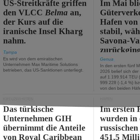
US-Streitkräfte griffen
Im Mai bli
den VLCC
Belma
an,
Güterverk
der Kurs auf die
Hafen von
iranische Insel Kharg
stabil, wäh
nahm.
Savona-Va
zurückging
Tampa
Es wird von dem emiratischen
Genua
Unternehmen Max Maritime Solutions
In den ersten fünf 
betrieben, das US-Sanktionen unterliegt.
2026 belief sich de
auf 1.199.914 TEU 
999.228 (-1,4 %) bz
von den beiden Häfe
KREUZFAHRTEN
HÄFEN
Das türkische
Im ersten 
Unternehmen GIH
wurden in
übernimmt die Anteile
russischen
von Royal Caribbean
451,5 Mill