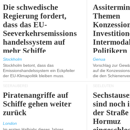
Die schwedische
Assitermin
Regierung fordert,
Themen
dass das EU-
Konzessio
Seeverkehrsemissions
Investitio
handelssystem auf
Intermodal
mehr Schiffe
Politikern
ausgeweitet wird.
näherbring
Stockholm
Genua
Stockholm betont, dass das
Vorschlag zur Gewä
Emissionshandelssystem ein Eckpfeiler
auf die Konzessions
der EU-Klimapolitik bleiben muss.
die den Schienenve
SEERÄUBEREI
SEELEUTEN
Piratenangriffe auf
Sechstause
Schiffe gehen weiter
sind noch 
zurück
der Straße
Hormuz
London
Im ersten Halbjahr dieses Jahres