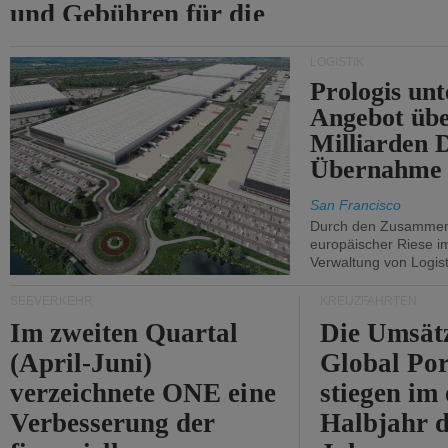
und Gebühren für die
Durchfahrt der Straße
LOGISTIK
von Hormuz.
Prologis unt
Angebot übe
Milliarden 
Übernahme 
San Francisco
Durch den Zusammens
europäischer Riese i
Verwaltung von Logist
SEEVERKEHR
KREUZFAHRTEN
Im zweiten Quartal
Die Umsät
(April-Juni)
Global Por
verzeichnete ONE eine
stiegen im 
Verbesserung der
Halbjahr d