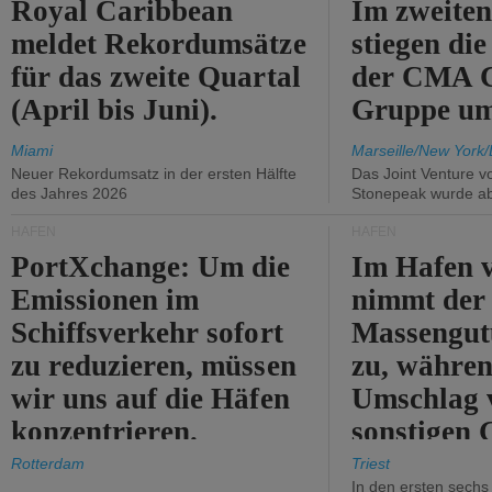
Royal Caribbean
Im zweiten
meldet Rekordumsätze
stiegen di
für das zweite Quartal
der CMA
(April bis Juni).
Gruppe um
Miami
Marseille/New York/
Neuer Rekordumsatz in der ersten Hälfte
Das Joint Venture v
des Jahres 2026
Stonepeak wurde a
HÄFEN
HÄFEN
PortXchange: Um die
Im Hafen v
Emissionen im
nimmt der
Schiffsverkehr sofort
Massengut
zu reduzieren, müssen
zu, währen
wir uns auf die Häfen
Umschlag 
konzentrieren.
sonstigen 
abnimmt.
Rotterdam
Triest
In den ersten sech