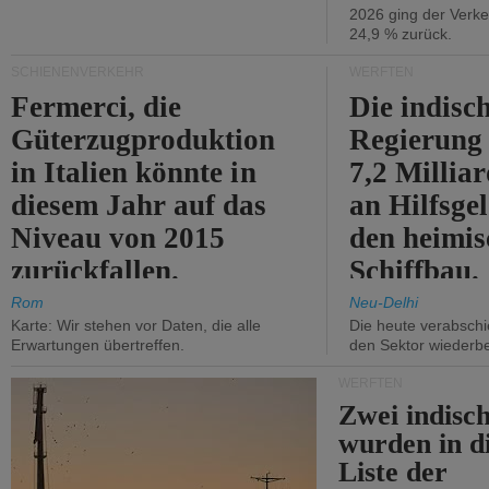
2026 ging der Verk
24,9 % zurück.
SCHIENENVERKEHR
WERFTEN
Fermerci, die
Die indisc
Güterzugproduktion
Regierung
in Italien könnte in
7,2 Millia
diesem Jahr auf das
an Hilfsge
Niveau von 2015
den heimi
zurückfallen.
Schiffbau.
Rom
Neu-Delhi
Karte: Wir stehen vor Daten, die alle
Die heute verabschie
Erwartungen übertreffen.
den Sektor wiederb
WERFTEN
Zwei indisc
wurden in d
Liste der