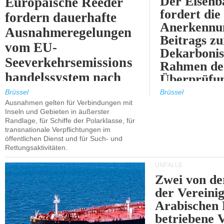
Der Eisenb
Europäische Reeder
fordert die
fordern dauerhafte
Anerkennun
Ausnahmeregelungen
Beitrags zu
vom EU-
Dekarbonis
Seeverkehrsemissions
Rahmen de
handelssystem nach
Überprüfun
2030.
ETS.
Brüssel
Brüssel
Ausnahmen gelten für Verbindungen mit
Inseln und Gebieten in äußerster
Randlage, für Schiffe der Polarklasse, für
transnationale Verpflichtungen im
öffentlichen Dienst und für Such- und
Rettungsaktivitäten.
UNFÄLLE
Zwei von 
der Vereini
Arabischen
betriebene