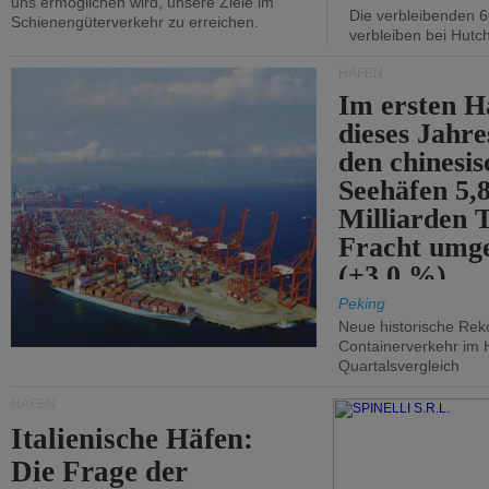
uns ermöglichen wird, unsere Ziele im
Die verbleibenden 6
Schienengüterverkehr zu erreichen.
verbleiben bei Hutch
HÄFEN
Im ersten H
dieses Jahr
den chinesi
Seehäfen 5,
Milliarden 
Fracht umg
(+3,0 %).
Peking
Neue historische Rek
Containerverkehr im 
Quartalsvergleich
HÄFEN
Italienische Häfen:
Die Frage der