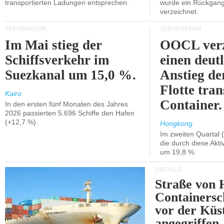
transportierten Ladungen entsprechen.
wurde ein Rückgang
verzeichnet.
SEEVERKEHR
SEEVERKEHR
Im Mai stieg der
OOCL verz
Schiffsverkehr im
einen deut
Suezkanal um 15,0 %.
Anstieg de
Flotte tran
Kairo
Container.
In den ersten fünf Monaten des Jahres
2026 passierten 5.696 Schiffe den Hafen
(+12,7 %).
Hongkong
Im zweiten Quartal (
die durch diese Akti
um 19,8 %.
UNFÄLLE
Straße von 
Containersc
vor der Kü
angegriffen