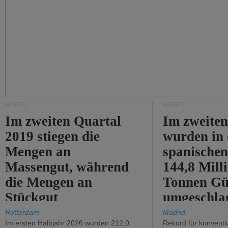
HÄFEN
HÄFEN
Im zweiten Quartal
Im zweiten
2019 stiegen die
wurden in
Mengen an
spanische
Massengut, während
144,8 Mill
die Mengen an
Tonnen Gü
Stückgut
umgeschla
zurückgingen.
%).
Rotterdam
Madrid
Im ersten Halbjahr 2026 wurden 212,0
Rekord für konventi