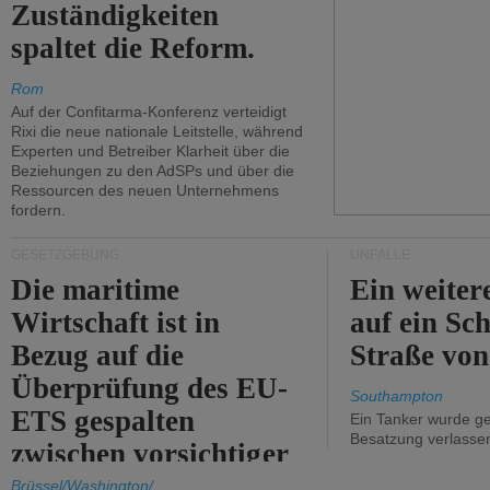
Zuständigkeiten
spaltet die Reform.
Rom
Auf der Confitarma-Konferenz verteidigt
Rixi die neue nationale Leitstelle, während
Experten und Betreiber Klarheit über die
Beziehungen zu den AdSPs und über die
Ressourcen des neuen Unternehmens
fordern.
GESETZGEBUNG
UNFÄLLE
Die maritime
Ein weiter
Wirtschaft ist in
auf ein Sch
Bezug auf die
Straße vo
Überprüfung des EU-
Southampton
ETS gespalten
Ein Tanker wurde ge
Besatzung verlasse
zwischen vorsichtiger
Unterstützung und
Brüssel/Washington/