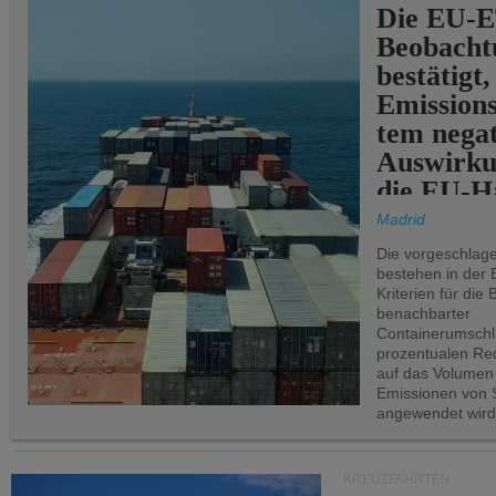
Die EU-E
Beobachtu
bestätigt,
Emissions
tem negat
Auswirku
die EU-Hä
Madrid
Die vorgeschlag
bestehen in der 
Kriterien für di
benachbarter
Containerumschl
prozentualen Red
auf das Volumen
Emissionen von S
angewendet wird
KREUZFAHRTEN