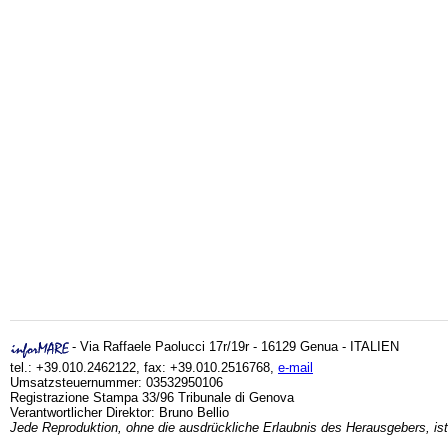
- Via Raffaele Paolucci 17r/19r - 16129 Genua - ITALIEN
tel.: +39.010.2462122, fax: +39.010.2516768,
e-mail
Umsatzsteuernummer: 03532950106
Registrazione Stampa 33/96 Tribunale di Genova
Verantwortlicher Direktor: Bruno Bellio
Jede Reproduktion, ohne die ausdrückliche Erlaubnis des Herausgebers, ist