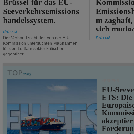
Brüssel für das EU-
Kommissi
Seeverkehrsemissions
Emissionsh
handelssystem.
m zaghaft, 
sich mutig
Brüssel
Maßnahmen
Der Verband steht den von der EU-
Brüssel
Kommission untersuchten Maßnahmen
für den Luftfahrtsektor kritischer
gegenüber.
VERKEHR
EU-Seeve
ETS: Die
Europäis
Kommiss
akzeptier
Forderun