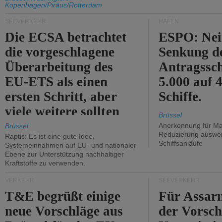
Kopenhagen/Piräus/Rotterdam
Kritik.
SEEVERKEHR
HÄFEN
Die ECSA betrachtet
ESPO: Nei
die vorgeschlagene
Senkung d
Überarbeitung des
Antragssc
EU-ETS als einen
5.000 auf
ersten Schritt, aber
Schiffe.
viele weitere sollten
Brüssel
folgen.
Anerkennung für M
Brüssel
Reduzierung auswe
Raptis: Es ist eine gute Idee,
Schiffsanläufe
Systemeinnahmen auf EU- und nationaler
Ebene zur Unterstützung nachhaltiger
Kraftstoffe zu verwenden.
VERKEHR
SEEVERKEHR
T&E begrüßt einige
Für Assarm
neue Vorschläge aus
der Vorsch