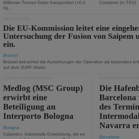
Millionen Tonnen Güter transportiert (+0,4
Container (in TEU)
%).
WETTBEWERB
Die EU-Kommission leitet eine eingeh
Untersuchung der Fusion von Saipem 
ein.
Brüssel
Brüssel betrachtet die Auswirkungen der Operation als besonders kri
auf dem SURF-Markt.
GÜTERVERKEHRZENTREN
INTERMODALEN VER
Medlog (MSC Group)
Die Hafen
erwirbt eine
Barcelona
Beteiligung an
des Termin
Interporto Bologna
Intermodal
Navarra e
Bologna
Caliandro: Industrielle Entwicklung, die es
Barcelona