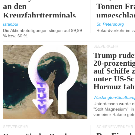
an den
Tonnen Fr
Kreuzfahrtterminals
umgeschla
in Kusadasi und
%).
Istanbul
St. Petersburg
Die Aktienbeteiligungen stiegen auf 99,99
Rekordverkehr im z
Lissabon.
% bzw. 60 %.
SEEVERKEHR
Trump ruder
20-prozenti
auf Schiffe 
unter US-Sc
Hormuz fah
Washington/Southam
Unterdessen wurde ein
"Stolt Magnesium", i
von einer Rakete getr
SEEVERKEHR
SCHIENENVERKEHR