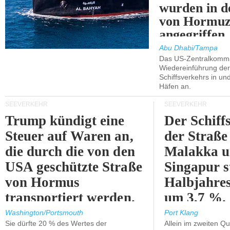
wurden in d
von Hormu
angegriffen.
Abu Dhabi/Tampa
Das US-Zentralkomma
Wiedereinführung der
Schiffsverkehrs in un
Häfen an.
SEEVERKEHR
SEEVERKEHR
Trump kündigt eine
Der Schiff
Steuer auf Waren an,
der Straße
die durch die von den
Malakka 
USA geschützte Straße
Singapur s
von Hormus
Halbjahres
transportiert werden.
um 3,7 %.
Washington/Portsmouth
Port Klang
Sie dürfte 20 % des Wertes der
Allein im zweiten Qu