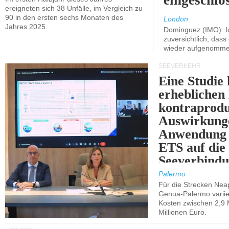
eingeschlo
ereigneten sich 38 Unfälle, im Vergleich zu
90 in den ersten sechs Monaten des
London
Jahres 2025.
Dominguez (IMO): Ic
zuversichtlich, das
wieder aufgenomme
SEEVERKEHR
Eine Studie 
erheblichen
kontraprodu
Auswirkung
Anwendung 
ETS auf die
Seeverbindu
Westsizilien
Palermo
Für die Strecken Nea
Genua-Palermo variier
Kosten zwischen 2,9 
Millionen Euro.