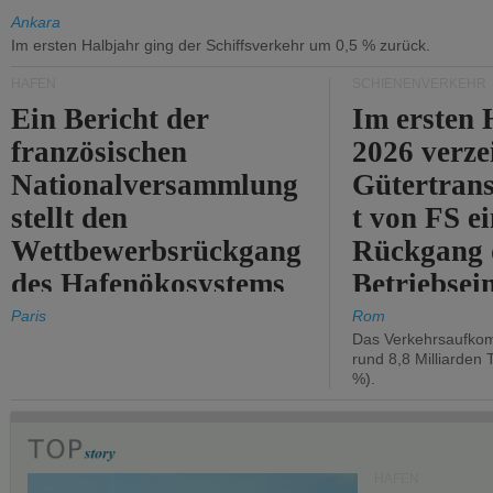
Ankara
Im ersten Halbjahr ging der Schiffsverkehr um 0,5 % zurück.
HÄFEN
SCHIENENVERKEHR
Ein Bericht der
Im ersten 
französischen
2026 verze
Nationalversammlung
Gütertran
stellt den
t von FS e
Wettbewerbsrückgang
Rückgang 
des Hafenökosystems
Betriebse
des Staates fest.
um 2,7 %.
Paris
Rom
Das Verkehrsaufkom
rund 8,8 Milliarden 
%).
HÄFEN