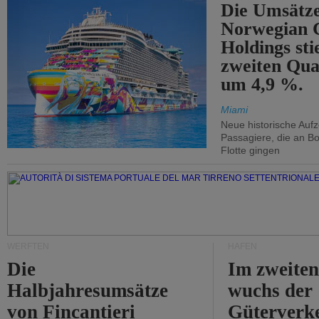
Die Umsätze
Norwegian C
Holdings sti
zweiten Qua
um 4,9 %.
Miami
Neue historische Auf
Passagiere, die an Bo
Flotte gingen
WERFTEN
HÄFEN
Die
Im zweiten
Halbjahresumsätze
wuchs der
von Fincantieri
Güterverke