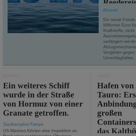
Reederei
teilweise.
Brüssel
Ein neuer Fonds
Millionen Euro f
Kraftstoffe, nich
Ausnahmeregelun
verlängert werde
Abzugsmechanism
Vorgehen gegen
Umschlaghäfen.
UNFÄLLE
HÄFEN
Ein weiteres Schiff
Hafen von
wurde in der Straße
Tauro: Ers
von Hormuz von einer
Anbindung
Granate getroffen.
großen
Containers
Southampton/Tampa
das Kaltbü
US-Marines führten eine Inspektion an