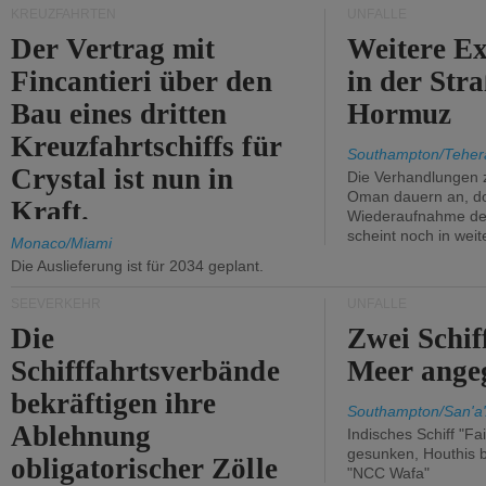
KREUZFAHRTEN
UNFÄLLE
Der Vertrag mit
Weitere Ex
Fincantieri über den
in der Str
Bau eines dritten
Hormuz
Kreuzfahrtschiffs für
Southampton/Teher
Crystal ist nun in
Die Verhandlungen 
Oman dauern an, d
Kraft.
Wiederaufnahme des 
scheint noch in weit
Monaco/Miami
Die Auslieferung ist für 2034 geplant.
SEEVERKEHR
UNFÄLLE
Die
Zwei Schif
Schifffahrtsverbände
Meer angeg
bekräftigen ihre
Southampton/San'a'
Ablehnung
Indisches Schiff "Fa
gesunken, Houthis b
obligatorischer Zölle
"NCC Wafa"