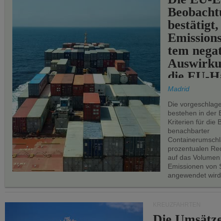
Beobachtu
bestätigt,
Emissions
tem negat
Auswirku
die EU-Hä
Madrid
Die vorgeschlag
bestehen in der 
Kriterien für di
benachbarter
Containerumschl
prozentualen Red
auf das Volumen
Emissionen von S
angewendet wird
KREUZFAHRTEN
Die Umsätze