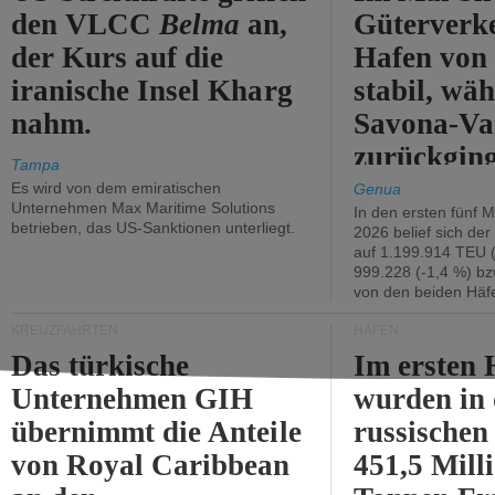
den VLCC
Belma
an,
Güterverk
der Kurs auf die
Hafen von
iranische Insel Kharg
stabil, wäh
nahm.
Savona-Va
zurückging
Tampa
Es wird von dem emiratischen
Genua
Unternehmen Max Maritime Solutions
In den ersten fünf 
betrieben, das US-Sanktionen unterliegt.
2026 belief sich de
auf 1.199.914 TEU 
999.228 (-1,4 %) bz
von den beiden Häfe
KREUZFAHRTEN
HÄFEN
Das türkische
Im ersten 
Unternehmen GIH
wurden in
übernimmt die Anteile
russischen
von Royal Caribbean
451,5 Mill