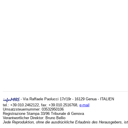
- Via Raffaele Paolucci 17r/19r - 16129 Genua - ITALIEN
tel.: +39.010.2462122, fax: +39.010.2516768,
e-mail
Umsatzsteuernummer: 03532950106
Registrazione Stampa 33/96 Tribunale di Genova
Verantwortlicher Direktor: Bruno Bellio
Jede Reproduktion, ohne die ausdrückliche Erlaubnis des Herausgebers, ist