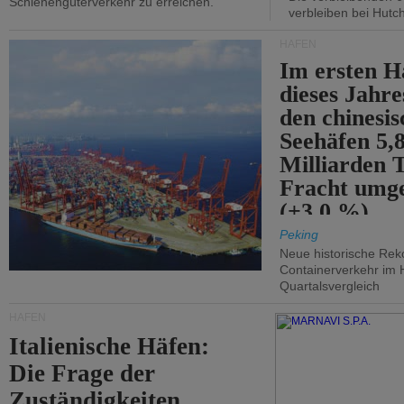
Schienengüterverkehr zu erreichen.
verbleiben bei Hutch
HÄFEN
Im ersten H
dieses Jahr
den chinesi
Seehäfen 5,
Milliarden 
Fracht umg
(+3,0 %).
Peking
Neue historische Rek
Containerverkehr im 
Quartalsvergleich
HÄFEN
Italienische Häfen:
Die Frage der
Zuständigkeiten