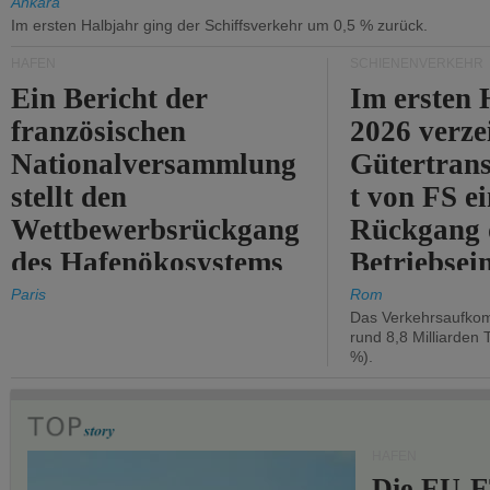
Ankara
Im ersten Halbjahr ging der Schiffsverkehr um 0,5 % zurück.
HÄFEN
SCHIENENVERKEHR
Ein Bericht der
Im ersten 
französischen
2026 verze
Nationalversammlung
Gütertran
stellt den
t von FS e
Wettbewerbsrückgang
Rückgang 
des Hafenökosystems
Betriebse
des Staates fest.
um 2,7 %.
Paris
Rom
Das Verkehrsaufkom
rund 8,8 Milliarden 
%).
HÄFEN
Die EU-E