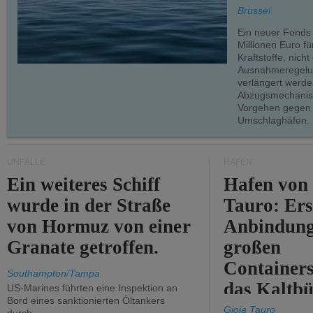
teilweise.
Brüssel
Ein neuer Fonds
Millionen Euro f
Kraftstoffe, nich
Ausnahmeregelun
verlängert werde
Abzugsmechanism
Vorgehen gegen
Umschlaghäfen.
UNFÄLLE
HÄFEN
Ein weiteres Schiff
Hafen von
wurde in der Straße
Tauro: Ers
von Hormuz von einer
Anbindung
Granate getroffen.
großen
Containers
Southampton/Tampa
das Kaltbü
US-Marines führten eine Inspektion an
Bord eines sanktionierten Öltankers
Gioia Tauro