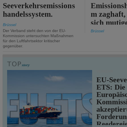
Seeverkehrsemissions
Emissionsh
handelssystem.
m zaghaft, 
sich mutig
Brüssel
Maßnahmen
Der Verband steht den von der EU-
Brüssel
Kommission untersuchten Maßnahmen
für den Luftfahrtsektor kritischer
gegenüber.
VERKEHR
EU-Seeve
ETS: Die
Europäis
Kommiss
akzeptier
Forderun
Reederei