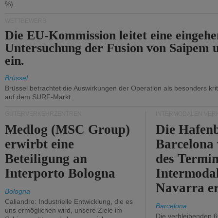
%).
WETTBEWERB
Die EU-Kommission leitet eine eingeh
Untersuchung der Fusion von Saipem 
ein.
Brüssel
Brüssel betrachtet die Auswirkungen der Operation als besonders kri
auf dem SURF-Markt.
GÜTERVERKEHRZENTREN
INTERMODALEN VER
Medlog (MSC Group)
Die Hafen
erwirbt eine
Barcelona
Beteiligung an
des Termin
Interporto Bologna
Intermodal
Navarra e
Bologna
Caliandro: Industrielle Entwicklung, die es
Barcelona
uns ermöglichen wird, unsere Ziele im
Die verbleibenden 6