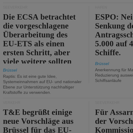
Kritik.
SEEVERKEHR
HÄFEN
Die ECSA betrachtet
ESPO: Nei
die vorgeschlagene
Senkung d
Überarbeitung des
Antragssc
EU-ETS als einen
5.000 auf
ersten Schritt, aber
Schiffe.
viele weitere sollten
Brüssel
folgen.
Anerkennung für M
Brüssel
Reduzierung auswe
Raptis: Es ist eine gute Idee,
Schiffsanläufe
Systemeinnahmen auf EU- und nationaler
Ebene zur Unterstützung nachhaltiger
Kraftstoffe zu verwenden.
VERKEHR
SEEVERKEHR
T&E begrüßt einige
Für Assarm
neue Vorschläge aus
der Vorsch
Brüssel für das EU-
Kommissi