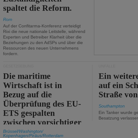
spaltet die Reform.
Rom
Auf der Confitarma-Konferenz verteidigt
Rixi die neue nationale Leitstelle, während
Experten und Betreiber Klarheit über die
Beziehungen zu den AdSPs und über die
Ressourcen des neuen Unternehmens
fordern.
GESETZGEBUNG
UNFÄLLE
Die maritime
Ein weiter
Wirtschaft ist in
auf ein Sch
Bezug auf die
Straße vo
Überprüfung des EU-
Southampton
ETS gespalten
Ein Tanker wurde ge
Besatzung verlasse
zwischen vorsichtiger
Unterstützung und
Brüssel/Washington/
Kopenhagen/Piräus/Rotterdam