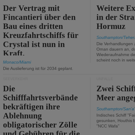
Der Vertrag mit
Weitere Ex
Fincantieri über den
in der Str
Bau eines dritten
Hormuz
Kreuzfahrtschiffs für
Southampton/Teher
Crystal ist nun in
Die Verhandlungen 
Oman dauern an, d
Kraft.
Wiederaufnahme des 
scheint noch in weit
Monaco/Miami
Die Auslieferung ist für 2034 geplant.
SEEVERKEHR
UNFÄLLE
Die
Zwei Schif
Schifffahrtsverbände
Meer angeg
bekräftigen ihre
Southampton/San'a'
Ablehnung
Indisches Schiff "Fa
gesunken, Houthis b
obligatorischer Zölle
"NCC Wafa"
und Gebühren für die