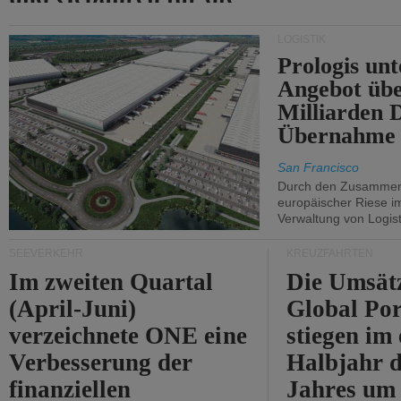
Durchfahrt der Straße
LOGISTIK
von Hormuz.
Prologis unt
Angebot übe
Milliarden 
Übernahme 
San Francisco
Durch den Zusammens
europäischer Riese i
Verwaltung von Logist
SEEVERKEHR
KREUZFAHRTEN
Im zweiten Quartal
Die Umsät
(April-Juni)
Global Por
verzeichnete ONE eine
stiegen im 
Verbesserung der
Halbjahr d
finanziellen
Jahres um