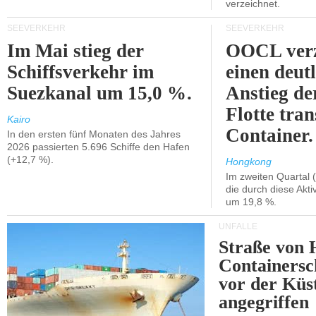
verzeichnet.
SEEVERKEHR
SEEVERKEHR
Im Mai stieg der
OOCL verz
Schiffsverkehr im
einen deut
Suezkanal um 15,0 %.
Anstieg de
Flotte tran
Kairo
Container.
In den ersten fünf Monaten des Jahres
2026 passierten 5.696 Schiffe den Hafen
(+12,7 %).
Hongkong
Im zweiten Quartal (
die durch diese Akti
um 19,8 %.
UNFÄLLE
Straße von 
Containersc
vor der Kü
angegriffen