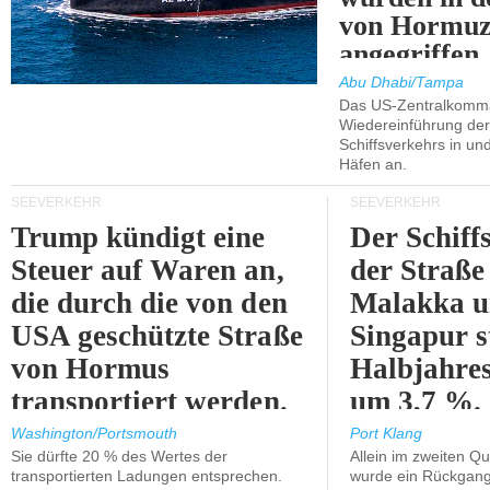
von Hormu
angegriffen.
Abu Dhabi/Tampa
Das US-Zentralkomma
Wiedereinführung der
Schiffsverkehrs in un
Häfen an.
SEEVERKEHR
SEEVERKEHR
Trump kündigt eine
Der Schiff
Steuer auf Waren an,
der Straße
die durch die von den
Malakka 
USA geschützte Straße
Singapur s
von Hormus
Halbjahres
transportiert werden.
um 3,7 %.
Washington/Portsmouth
Port Klang
Sie dürfte 20 % des Wertes der
Allein im zweiten Qu
transportierten Ladungen entsprechen.
wurde ein Rückgang