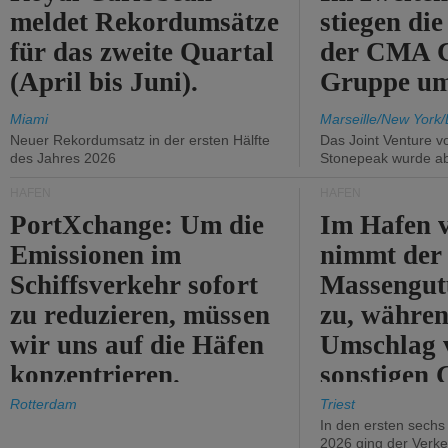
meldet Rekordumsätze
stiegen di
für das zweite Quartal
der CMA
(April bis Juni).
Gruppe um
Miami
Marseille/New York/
Neuer Rekordumsatz in der ersten Hälfte
Das Joint Venture v
des Jahres 2026
Stonepeak wurde a
HÄFEN
HÄFEN
PortXchange: Um die
Im Hafen v
Emissionen im
nimmt der
Schiffsverkehr sofort
Massengut
zu reduzieren, müssen
zu, währen
wir uns auf die Häfen
Umschlag 
konzentrieren.
sonstigen 
abnimmt.
Rotterdam
Triest
In den ersten sech
2026 ging der Verk