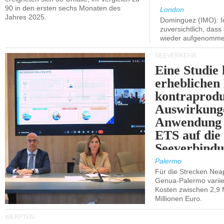
90 in den ersten sechs Monaten des
London
Jahres 2025.
Dominguez (IMO): Ic
zuversichtlich, das
wieder aufgenomme
SEEVERKEHR
Eine Studie 
erheblichen
kontraprodu
Auswirkung
Anwendung 
ETS auf die
Seeverbindu
Westsizilien
Palermo
Für die Strecken Nea
Genua-Palermo variier
Kosten zwischen 2,9 
Millionen Euro.
WERFTEN