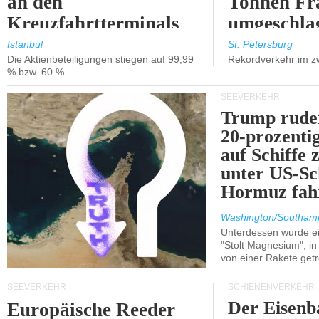
an den
Tonnen Fr
Kreuzfahrtterminals
umgeschla
in Kusadasi und
%).
Istanbul
St. Petersburg
Die Aktienbeteiligungen stiegen auf 99,99
Rekordverkehr im z
Lissabon.
% bzw. 60 %.
SEEVERKEHR
Trump ruder
20-prozenti
auf Schiffe 
unter US-Sc
Hormuz fah
Washington/Southam
Unterdessen wurde ein
"Stolt Magnesium", i
von einer Rakete getr
SEEVERKEHR
SCHIENENVERKEHR
Der Eisenb
Europäische Reeder