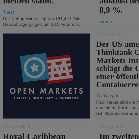
bleiben stabil.
albanisch
8,9 %.
Triest
Der Nettogewinn stieg um 191,4 %. Die
Tirana
Neuaufträge gingen um 58,5 % zurück.
SEEVERKEHR
Der US-ame
Thinktank 
Markets Ins
schlägt die
einer öffent
Containerre
Washington
Rao: Heute sind die V
von einem Kartell au
Schifffahrtsunterneh
KREUZFAHRTEN
SEEVERKEHR
Royal Caribbean
Im zweiten