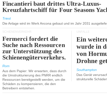
Fincantieri baut drittes Ultra-Luxus-
Kreuzfahrtschiff für Four Seasons Yac
Triest
Die Anlage wird im Werk Ancona gebaut und im Jahr 2031 ausgeliefer
SCHIENENVERKEHR
UNFÄLLE
Fermerci fordert die
Ein weiter
Suche nach Ressourcen
wurde in d
zur Unterstützung des
von Hormu
Schienengüterverkehrs.
Drohne get
Rom
Southampton
Aus dem Papier: Wir erwarten, dass durch
Das Gerät verursach
die Umstrukturierung des PNRR endlich
strukturelle Schäden
Ressourcen bereitgestellt werden, um die
Schäden zu kompensieren, die den
Betreibern entstehen.