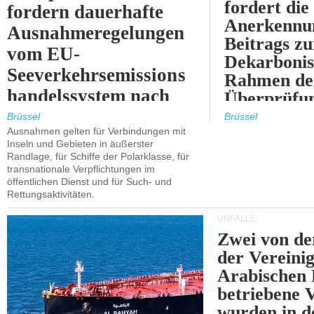
fordert die
fordern dauerhafte
Anerkennun
Ausnahmeregelungen
Beitrags zu
vom EU-
Dekarbonis
Seeverkehrsemissions
Rahmen de
handelssystem nach
Überprüfun
2030.
ETS.
Brüssel
Brüssel
Ausnahmen gelten für Verbindungen mit
Inseln und Gebieten in äußerster
Randlage, für Schiffe der Polarklasse, für
transnationale Verpflichtungen im
öffentlichen Dienst und für Such- und
Rettungsaktivitäten.
UNFÄLLE
Zwei von 
der Vereini
Arabischen
betriebene
wurden in d