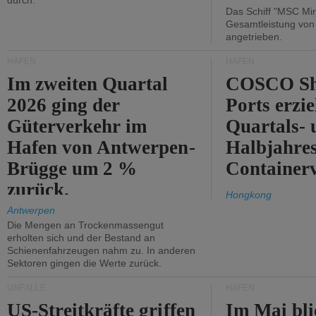
durch.
Das Schiff "MSC Mir
Gesamtleistung vo
angetrieben.
HÄFEN
HÄFEN
Im zweiten Quartal
COSCO Sh
2026 ging der
Ports erzie
Güterverkehr im
Quartals- 
Hafen von Antwerpen-
Halbjahre
Brügge um 2 %
Container
zurück.
Hongkong
Antwerpen
Die Mengen an Trockenmassengut
erholten sich und der Bestand an
Schienenfahrzeugen nahm zu. In anderen
Sektoren gingen die Werte zurück.
UNFÄLLE
HÄFEN
US-Streitkräfte griffen
Im Mai bli