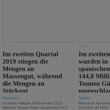
HÄFEN
HÄFEN
Im zweiten Quartal
Im zweiten
2019 stiegen die
wurden in
Mengen an
spanische
Massengut, während
144,8 Mill
die Mengen an
Tonnen Gü
Stückgut
umgeschla
zurückgingen.
%).
Rotterdam
Madrid
Im ersten Halbjahr 2026 wurden 212,0
Rekord für konventi
Millionen Tonnen Güter transportiert (+0,4
Container (in TEU)