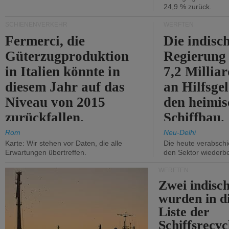
24,9 % zurück.
SCHIENENVERKEHR
WERFTEN
Fermerci, die
Die indisc
Güterzugproduktion
Regierung
in Italien könnte in
7,2 Millia
diesem Jahr auf das
an Hilfsge
Niveau von 2015
den heimi
zurückfallen.
Schiffbau.
Rom
Neu-Delhi
Karte: Wir stehen vor Daten, die alle
Die heute verabschie
Erwartungen übertreffen.
den Sektor wiederb
WERFTEN
Zwei indisc
wurden in d
Liste der
Schiffsrecyc