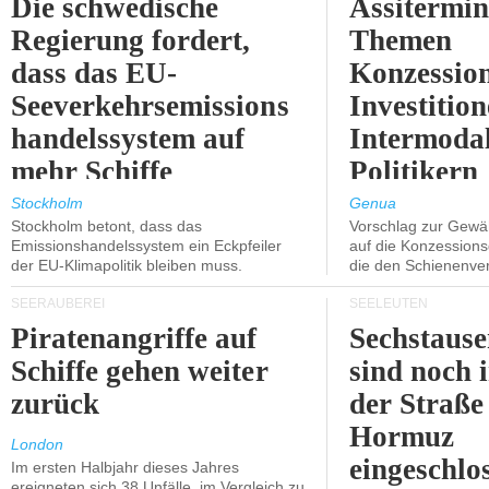
Die schwedische
Assitermin
Regierung fordert,
Themen
dass das EU-
Konzessio
Seeverkehrsemissions
Investitio
handelssystem auf
Intermodal
mehr Schiffe
Politikern
ausgeweitet wird.
näherbring
Stockholm
Genua
Stockholm betont, dass das
Vorschlag zur Gewä
Emissionshandelssystem ein Eckpfeiler
auf die Konzessions
der EU-Klimapolitik bleiben muss.
die den Schienenve
SEERÄUBEREI
SEELEUTEN
Piratenangriffe auf
Sechstause
Schiffe gehen weiter
sind noch 
zurück
der Straße
Hormuz
London
eingeschlo
Im ersten Halbjahr dieses Jahres
ereigneten sich 38 Unfälle, im Vergleich zu