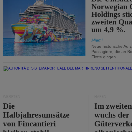
Norwegian C
Holdings sti
zweiten Qua
um 4,9 %.
Miami
Neue historische Auf
Passagiere, die an Bo
Flotte gingen
WERFTEN
HÄFEN
Die
Im zweiten
Halbjahresumsätze
wuchs der
von Fincantieri
Güterverke