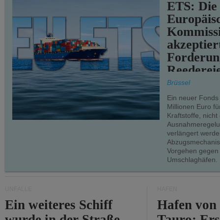
ETS: Die
Europäis
Kommiss
akzeptier
Forderun
Reederei
teilweise.
Brüssel
Ein neuer Fonds
Millionen Euro f
Kraftstoffe, nich
Ausnahmeregelun
verlängert werde
Abzugsmechanism
Vorgehen gegen
Umschlaghäfen.
UNFÄLLE
HÄFEN
Ein weiteres Schiff
Hafen von
wurde in der Straße
Tauro: Ers