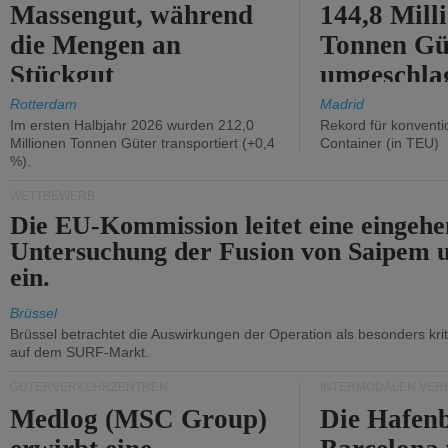
Massengut, während
144,8 Mill
die Mengen an
Tonnen Gü
Stückgut
umgeschla
zurückgingen.
%).
Rotterdam
Madrid
Im ersten Halbjahr 2026 wurden 212,0
Rekord für konventi
Millionen Tonnen Güter transportiert (+0,4
Container (in TEU)
%).
WETTBEWERB
Die EU-Kommission leitet eine eingeh
Untersuchung der Fusion von Saipem 
ein.
Brüssel
Brüssel betrachtet die Auswirkungen der Operation als besonders kri
auf dem SURF-Markt.
GÜTERVERKEHRZENTREN
INTERMODALEN VER
Medlog (MSC Group)
Die Hafen