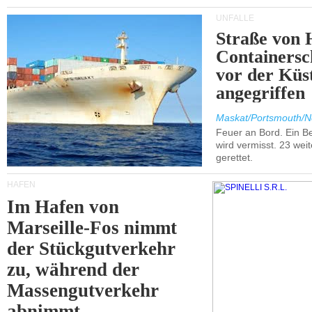
UNFÄLLE
Straße von 
Containersc
vor der Kü
angegriffen
Maskat/Portsmouth/N
Feuer an Bord. Ein B
wird vermisst. 23 wei
gerettet.
HÄFEN
Im Hafen von
Marseille-Fos nimmt
der Stückgutverkehr
zu, während der
Massengutverkehr
abnimmt.