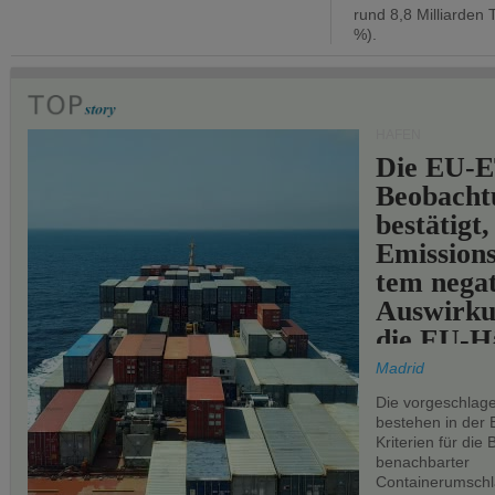
rund 8,8 Milliarden 
%).
HÄFEN
Die EU-E
Beobachtu
bestätigt,
Emissions
tem negat
Auswirku
die EU-Hä
Madrid
Die vorgeschlag
bestehen in der 
Kriterien für di
benachbarter
Containerumschl