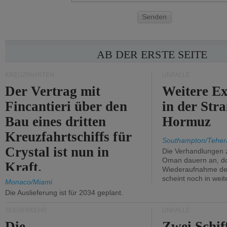
Senden
AB DER ERSTE SEITE
KREUZFAHRTEN
UNFÄLLE
Der Vertrag mit
Weitere Ex
Fincantieri über den
in der Str
Bau eines dritten
Hormuz
Kreuzfahrtschiffs für
Southampton/Teher
Crystal ist nun in
Die Verhandlungen 
Oman dauern an, d
Kraft.
Wiederaufnahme des 
scheint noch in weit
Monaco/Miami
Die Auslieferung ist für 2034 geplant.
SEEVERKEHR
UNFÄLLE
Die
Zwei Schif