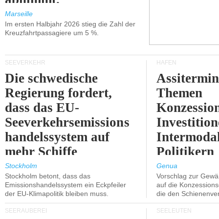
Marseille
Im ersten Halbjahr 2026 stieg die Zahl der
Kreuzfahrtpassagiere um 5 %.
SEEVERKEHR
HÄFEN
Die schwedische
Assitermin
Regierung fordert,
Themen
dass das EU-
Konzessio
Seeverkehrsemissions
Investitio
handelssystem auf
Intermodal
mehr Schiffe
Politikern
ausgeweitet wird.
näherbring
Stockholm
Genua
Stockholm betont, dass das
Vorschlag zur Gewä
Emissionshandelssystem ein Eckpfeiler
auf die Konzessions
der EU-Klimapolitik bleiben muss.
die den Schienenve
SEERÄUBEREI
SEELEUTEN