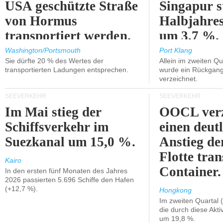
USA geschützte Straße
Singapur s
von Hormus
Halbjahres
transportiert werden.
um 3,7 %.
Washington/Portsmouth
Port Klang
Sie dürfte 20 % des Wertes der
Allein im zweiten Qu
transportierten Ladungen entsprechen.
wurde ein Rückgang
verzeichnet.
SEEVERKEHR
SEEVERKEHR
Im Mai stieg der
OOCL verz
Schiffsverkehr im
einen deut
Suezkanal um 15,0 %.
Anstieg de
Flotte tran
Kairo
Container.
In den ersten fünf Monaten des Jahres
2026 passierten 5.696 Schiffe den Hafen
(+12,7 %).
Hongkong
Im zweiten Quartal (
die durch diese Akti
um 19,8 %.