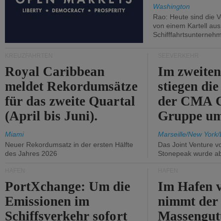
Washington
Rao: Heute sind die V
von einem Kartell au
Schifffahrtsunterneh
KREUZFAHRTEN
SEEVERKEHR
Royal Caribbean
Im zweiten
meldet Rekordumsätze
stiegen di
für das zweite Quartal
der CMA
(April bis Juni).
Gruppe um
Miami
Marseille/New York/
Neuer Rekordumsatz in der ersten Hälfte
Das Joint Venture v
des Jahres 2026
Stonepeak wurde a
HÄFEN
HÄFEN
PortXchange: Um die
Im Hafen v
Emissionen im
nimmt der
Schiffsverkehr sofort
Massengut