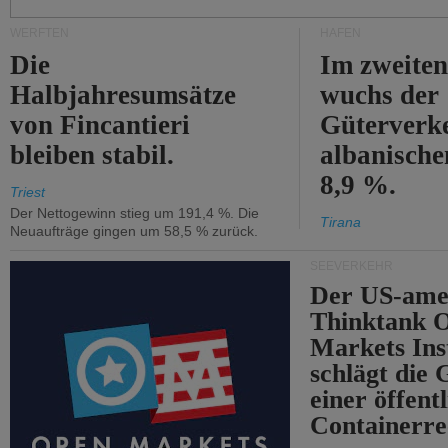
WERFTEN
HÄFEN
Die
Im zweiten
Halbjahresumsätze
wuchs der
von Fincantieri
Güterverke
bleiben stabil.
albanisch
8,9 %.
Triest
Der Nettogewinn stieg um 191,4 %. Die
Tirana
Neuaufträge gingen um 58,5 % zurück.
SEEVERKEHR
Der US-ame
Thinktank 
Markets Ins
schlägt die
einer öffent
Containerre