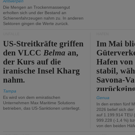
Antwerpen
Die Mengen an Trockenmassengut
erholten sich und der Bestand an
Schienenfahrzeugen nahm zu. In anderen
Sektoren gingen die Werte zurück.
UNFÄLLE
HÄFEN
US-Streitkräfte griffen
Im Mai bli
den VLCC
Belma
an,
Güterverk
der Kurs auf die
Hafen von
iranische Insel Kharg
stabil, wäh
nahm.
Savona-Va
zurückging
Tampa
Es wird von dem emiratischen
Genua
Unternehmen Max Maritime Solutions
In den ersten fünf 
betrieben, das US-Sanktionen unterliegt.
2026 belief sich de
auf 1.199.914 TEU 
999.228 (-1,4 %) bz
von den beiden Häfe