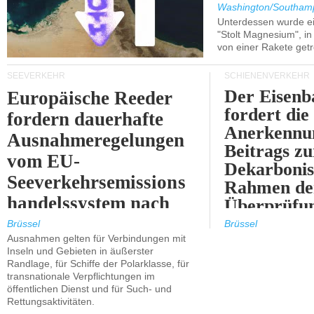
Washington/Southam
Unterdessen wurde ein
"Stolt Magnesium", i
von einer Rakete getr
SEEVERKEHR
SCHIENENVERKEHR
Der Eisenb
Europäische Reeder
fordert die
fordern dauerhafte
Anerkennun
Ausnahmeregelungen
Beitrags zu
vom EU-
Dekarbonis
Seeverkehrsemissions
Rahmen de
handelssystem nach
Überprüfun
2030.
ETS.
Brüssel
Brüssel
Ausnahmen gelten für Verbindungen mit
Inseln und Gebieten in äußerster
Randlage, für Schiffe der Polarklasse, für
transnationale Verpflichtungen im
öffentlichen Dienst und für Such- und
Rettungsaktivitäten.