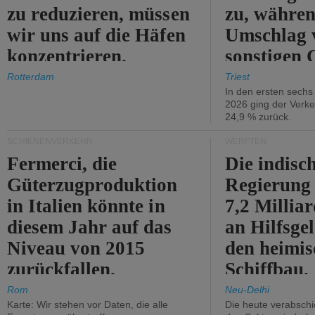
zu reduzieren, müssen
zu, währen
wir uns auf die Häfen
Umschlag 
konzentrieren.
sonstigen 
abnimmt.
Rotterdam
Triest
In den ersten sech
2026 ging der Verk
24,9 % zurück.
SCHIENENVERKEHR
WERFTEN
Fermerci, die
Die indisc
Güterzugproduktion
Regierung
in Italien könnte in
7,2 Millia
diesem Jahr auf das
an Hilfsge
Niveau von 2015
den heimi
zurückfallen.
Schiffbau.
Rom
Neu-Delhi
Karte: Wir stehen vor Daten, die alle
Die heute verabschie