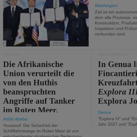
Washington
Ziel ist ein autonome
dem alle Prozesse, ei
Konstruktion, Produkti
Inspektion und Prüfun
verbunden sind.
UNFÄLLE
KREUZFAHRTEN
Die Afrikanische
In Genua l
Union verurteilt die
Fincantier
von den Huthis
Kreuzfahrt
beanspruchten
Explora II
Angriffe auf Tanker
Explora Jo
im Roten Meer.
Genua
"Explora IV" und "Ex
Addis Abeba
Jahr 2027 und "Expl
Youssouf: Die Sicherheit der
Schifffahrtswege im Roten Meer ist von
entscheidender strategischer Bedeutung