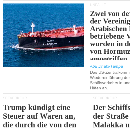
UNFÄLLE
Zwei von 
der Vereini
Arabischen
betriebene
wurden in d
von Hormu
angegriffen.
Abu Dhabi/Tampa
Das US-Zentralkomma
Wiedereinführung der
Schiffsverkehrs in un
Häfen an.
SEEVERKEHR
SEEVERKEHR
Trump kündigt eine
Der Schiff
Steuer auf Waren an,
der Straße
die durch die von den
Malakka 