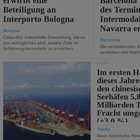
erwirbt eine
Barcelona
Beteiligung an
des Termin
Interporto Bologna
Intermodal
Navarra e
Bologna
Caliandro: Industrielle Entwicklung, die es
Barcelona
uns ermöglichen wird, unsere Ziele im
Die verbleibenden 6
Schienengüterverkehr zu erreichen.
verbleiben bei Hutch
HÄFEN
Im ersten H
dieses Jahr
den chinesi
Seehäfen 5,
Milliarden 
Fracht umg
(+3,0 %).
Peking
Neue historische Rek