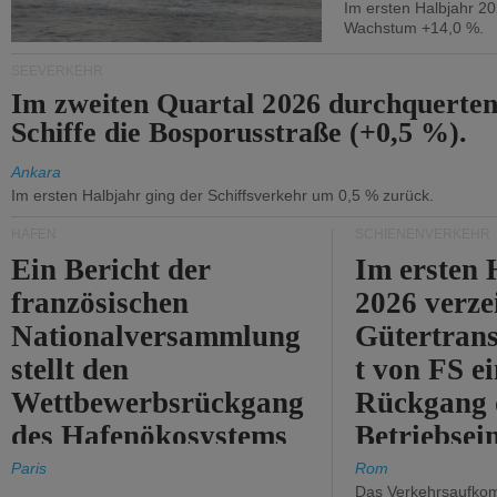
Im ersten Halbjahr 2
Wachstum +14,0 %.
SEEVERKEHR
Im zweiten Quartal 2026 durchquerten
Schiffe die Bosporusstraße (+0,5 %).
Ankara
Im ersten Halbjahr ging der Schiffsverkehr um 0,5 % zurück.
HÄFEN
SCHIENENVERKEHR
Ein Bericht der
Im ersten 
französischen
2026 verze
Nationalversammlung
Gütertran
stellt den
t von FS e
Wettbewerbsrückgang
Rückgang 
des Hafenökosystems
Betriebse
des Staates fest.
um 2,7 %.
Paris
Rom
Das Verkehrsaufkom