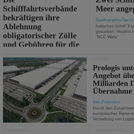
Schifffahrtsverbände
Meer angeg
bekräftigen ihre
Southampton/San'a'
Ablehnung
Indisches Schiff "Fa
gesunken, Houthis b
obligatorischer Zölle
"NCC Wafa"
und Gebühren für die
Durchfahrt der Straße
LOGISTIK
von Hormuz.
Prologis unt
Angebot übe
Milliarden 
Übernahme 
San Francisco
Durch den Zusammens
europäischer Riese i
Verwaltung von Logist
SEEVERKEHR
KREUZFAHRTEN