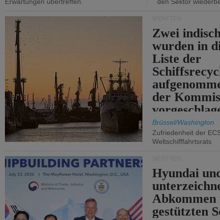
Erwartungen übertreffen.
den Sektor wiederb
WERFTEN
Zwei indisc
wurden in d
Liste der
Schiffsrecyc
aufgenomme
der Kommis
vorgeschlag
Brüssel/Washington
Zufriedenheit der EC
Weltschifffahrtsrats
WERFTEN
Hyundai un
unterzeichn
Abkommen 
gestützten S