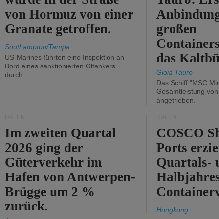
von Hormuz von einer
Anbindung
Granate getroffen.
großen
Containers
Southampton/Tampa
das Kaltbü
US-Marines führten eine Inspektion an
Bord eines sanktionierten Öltankers
Gioia Tauro
durch.
Das Schiff "MSC Mir
Gesamtleistung vo
angetrieben.
HÄFEN
HÄFEN
Im zweiten Quartal
COSCO Sh
2026 ging der
Ports erzie
Güterverkehr im
Quartals- 
Hafen von Antwerpen-
Halbjahre
Brügge um 2 %
Container
zurück.
Hongkong