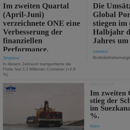
Im zweiten Quartal
Die Umsät
(April-Juni)
Global Por
verzeichnete ONE eine
stiegen im 
Verbesserung der
Halbjahr d
finanziellen
Jahres um
Performance.
Istanbul
Bruttobetriebsmarg
Singapur
In diesem Zeitraum transportierte die
Flotte fast 3,3 Millionen Container (+2,9
%).
SEEVERKEHR
Im zweiten 
stieg der Sc
im Suezkana
%.
Kairo