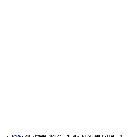
- Via Raffaele Paolucci 17r/19r - 16129 Genua - ITALIEN