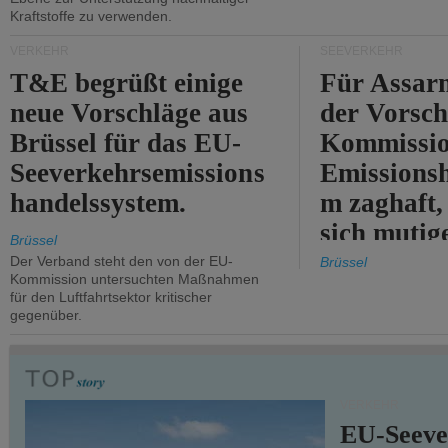
Kraftstoffe zu verwenden.
VERKEHR
SEEVERKEHR
T&E begrüßt einige
Für Assarm
neue Vorschläge aus
der Vorsch
Brüssel für das EU-
Kommissi
Seeverkehrsemissions
Emissionsh
handelssystem.
m zaghaft, 
sich mutig
Brüssel
Maßnahmen
Der Verband steht den von der EU-
Brüssel
Kommission untersuchten Maßnahmen
für den Luftfahrtsektor kritischer
gegenüber.
VERKEHR
EU-Seeve