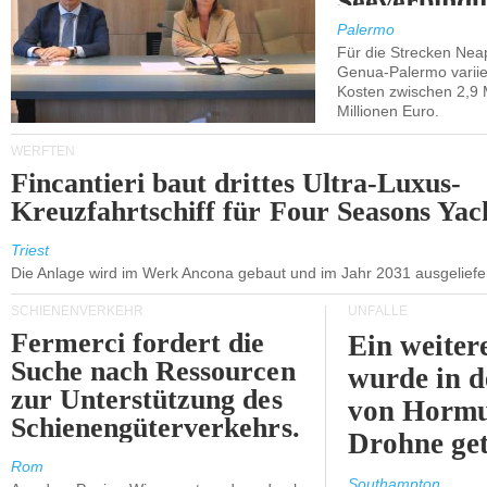
Seeverbindu
Westsizilien
Palermo
Für die Strecken Nea
Genua-Palermo variier
Kosten zwischen 2,9 
Millionen Euro.
WERFTEN
Fincantieri baut drittes Ultra-Luxus-
Kreuzfahrtschiff für Four Seasons Yac
Triest
Die Anlage wird im Werk Ancona gebaut und im Jahr 2031 ausgeliefer
SCHIENENVERKEHR
UNFÄLLE
Fermerci fordert die
Ein weiter
Suche nach Ressourcen
wurde in d
zur Unterstützung des
von Hormu
Schienengüterverkehrs.
Drohne get
Rom
Southampton