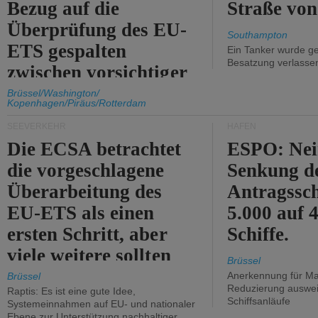
Bezug auf die
Straße vo
Überprüfung des EU-
Southampton
ETS gespalten
Ein Tanker wurde ge
Besatzung verlasse
zwischen vorsichtiger
Unterstützung und
Brüssel/Washington/
Kopenhagen/Piräus/Rotterdam
Kritik.
SEEVERKEHR
HÄFEN
Die ECSA betrachtet
ESPO: Nei
die vorgeschlagene
Senkung d
Überarbeitung des
Antragssc
EU-ETS als einen
5.000 auf
ersten Schritt, aber
Schiffe.
viele weitere sollten
Brüssel
folgen.
Anerkennung für M
Brüssel
Reduzierung auswe
Raptis: Es ist eine gute Idee,
Schiffsanläufe
Systemeinnahmen auf EU- und nationaler
Ebene zur Unterstützung nachhaltiger