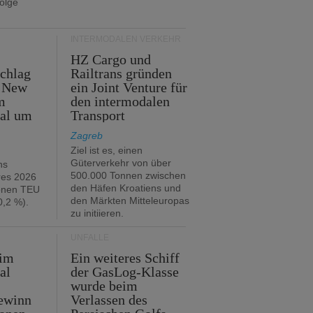
folge
INTERMODALEN VERKEHR
HZ Cargo und
chlag
Railtrans gründen
n New
ein Joint Venture für
m
den intermodalen
tal um
Transport
Zagreb
Ziel ist es, einen
Güterverkehr von über
hs
500.000 Tonnen zwischen
res 2026
den Häfen Kroatiens und
ionen TEU
den Märkten Mitteleuropas
,2 %).
zu initiieren.
UNFÄLLE
 im
Ein weiteres Schiff
al
der GasLog-Klasse
wurde beim
ewinn
Verlassen des