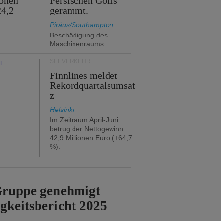
ionen
Persischen Golfs
24,2
gerammt.
Piräus/Southampton
Beschädigung des
Maschinenraums
SEEVERKEHR
Finnlines meldet
Rekordquartalsumsat
z
Helsinki
Im Zeitraum April-Juni
betrug der Nettogewinn
42,9 Millionen Euro (+64,7
%).
-Gruppe genehmigt
gkeitsbericht 2025