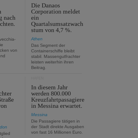
m
Die Danaos
n
Corporation meldet
g nach
ein
ichten.
Quartalsumsatzwach
stum von 4,7 %.
Athen
avecchia-
ie
Das Segment der
cken von
Containerschiffe bleibt
und
stabil. Massengutfrachter
leisten weiterhin ihren
Beitrag.
HÄFEN
In diesem Jahr
chter
werden 800.000
Straße
Kreuzfahrtpassagiere
von
in Messina erwartet.
Messina
Die Passagiere tätigen in
der Stadt direkte Ausgaben
ndon
von fast 16 Millionen Euro.
glied