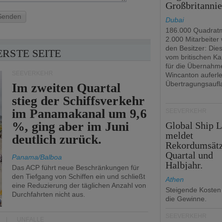
Großbritanni
Senden
Dubai
186.000 Quadrat
2.000 Mitarbeiter
den Besitzer: Dies 
ERSTE SEITE
vom britischen Ka
für die Übernahm
SEEVERKEHR
Wincanton auferl
Übertragungsaufl
Im zweiten Quartal
stieg der Schiffsverkehr
im Panamakanal um 9,6
SEEVERKEHR
%, ging aber im Juni
Global Ship 
meldet
deutlich zurück.
Rekordumsät
Quartal und
Panama/Balboa
Halbjahr.
Das ACP führt neue Beschränkungen für
den Tiefgang von Schiffen ein und schließt
Athen
eine Reduzierung der täglichen Anzahl von
Steigende Kosten
Durchfahrten nicht aus.
die Gewinne.
SEEVERKEHR
UNFÄLLE