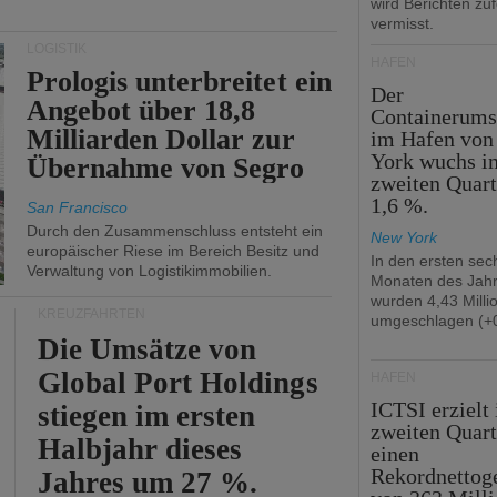
wird Berichten zu
vermisst.
LOGISTIK
HÄFEN
Prologis unterbreitet ein
Der
Angebot über 18,8
Containerums
Milliarden Dollar zur
im Hafen vo
York wuchs i
Übernahme von Segro
zweiten Quar
1,6 %.
San Francisco
Durch den Zusammenschluss entsteht ein
New York
europäischer Riese im Bereich Besitz und
In den ersten sec
Verwaltung von Logistikimmobilien.
Monaten des Jah
wurden 4,43 Mill
KREUZFAHRTEN
umgeschlagen (+0
Die Umsätze von
Global Port Holdings
HÄFEN
ICTSI erzielt
stiegen im ersten
zweiten Quart
Halbjahr dieses
einen
Rekordnettog
Jahres um 27 %.