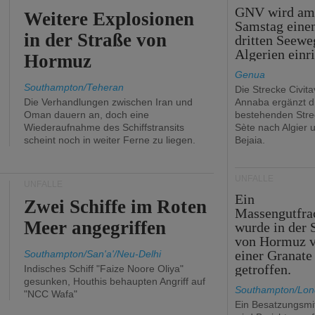
GNV wird a
Weitere Explosionen
Samstag eine
in der Straße von
dritten Seewe
Algerien einr
Hormuz
Genua
Southampton/Teheran
Die Strecke Civit
Die Verhandlungen zwischen Iran und
Annaba ergänzt d
Oman dauern an, doch eine
bestehenden Stre
Wiederaufnahme des Schiffstransits
Sète nach Algier 
scheint noch in weiter Ferne zu liegen.
Bejaia.
UNFÄLLE
UNFÄLLE
Ein
Zwei Schiffe im Roten
Massengutfra
Meer angegriffen
wurde in der 
von Hormuz 
einer Granate
Southampton/San'a'/Neu-Delhi
getroffen.
Indisches Schiff "Faize Noore Oliya"
gesunken, Houthis behaupten Angriff auf
Southampton/Lo
"NCC Wafa"
Ein Besatzungsmit