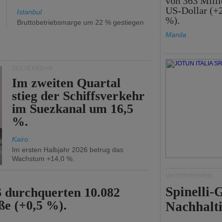
von 363 Mill
US-Dollar (+
Istanbul
%).
Bruttobetriebsmarge um 22 % gestiegen
Manila
SEEVERKEHR
Im zweiten Quartal
stieg der Schiffsverkehr
im Suezkanal um 16,5
%.
Kairo
Im ersten Halbjahr 2026 betrug das
Wachstum +14,0 %.
UNTERNEHMEN
Spinelli
6 durchquerten 10.082
ße (+0,5 %).
Nachhalti