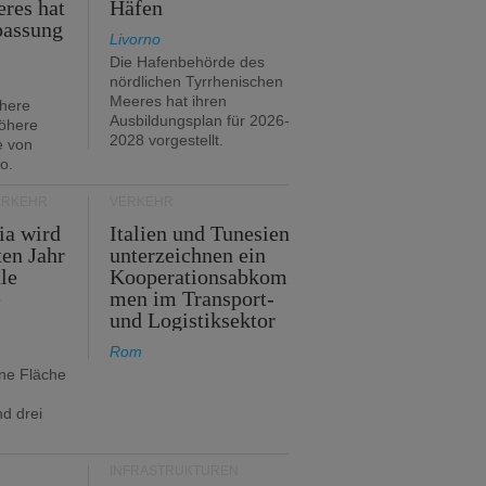
res hat
Häfen
passung
Livorno
Die Hafenbehörde des
nördlichen Tyrrhenischen
Meeres hat ihren
öhere
Ausbildungsplan für 2026-
öhere
2028 vorgestellt.
e von
o.
ERKEHR
VERKEHR
ia wird
Italien und Tunesien
en Jahr
unterzeichnen ein
le
Kooperationsabkom
e
men im Transport-
und Logistiksektor
Rom
ine Fläche
d drei
INFRASTRUKTUREN