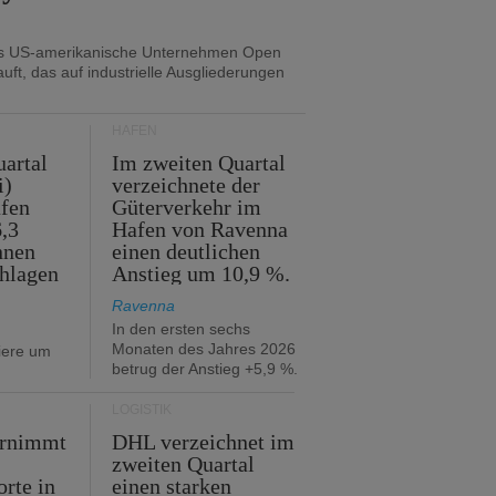
as US-amerikanische Unternehmen Open
uft, das auf industrielle Ausgliederungen
HÄFEN
artal
Im zweiten Quartal
i)
verzeichnete der
fen
Güterverkehr im
,3
Hafen von Ravenna
nnen
einen deutlichen
hlagen
Anstieg um 10,9 %.
Ravenna
In den ersten sechs
Monaten des Jahres 2026
iere um
betrug der Anstieg +5,9 %.
LOGISTIK
ernimmt
DHL verzeichnet im
zweiten Quartal
orte in
einen starken