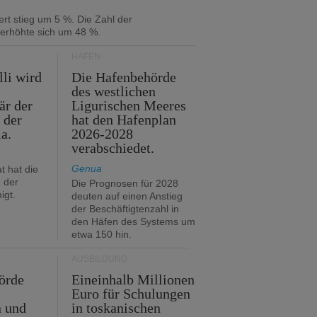
rt stieg um 5 %. Die Zahl der
 erhöhte sich um 48 %.
HÄFEN
lli wird
Die Hafenbehörde
des westlichen
är der
Ligurischen Meeres
 der
hat den Hafenplan
ia.
2026-2028
verabschiedet.
Genua
t hat die
 der
Die Prognosen für 2028
igt.
deuten auf einen Anstieg
der Beschäftigtenzahl in
den Häfen des Systems um
etwa 150 hin.
AUSBILDUNG
örde
Eineinhalb Millionen
Euro für Schulungen
n und
in toskanischen