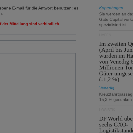
Kopenhagen
bene E-mail für die Antwort benutzen: es
n.
Sie werden an d
Gate Capital verka
 der Mitteilung sind verbindlich.
spezialisiert ist.
HÄFEN
Im zweiten Qu
(April bis Jun
wurden im Ha
von Venedig 6
Millionen To
Güter umgesc
(-1,2 %).
Venedig
Kreuzfahrtpassag
15,3 % gesunken
LOGISTIK
DP World üb
sechs GXO-
Logistikstand