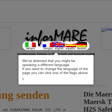
Unabhängige Zeitung zu Wirtschaft und Verkehrspolitik
We've detected that you might be
speaking a different language.
If you want to change the language of the
page you can click one of the flags above.
x
UNTERNEHMEN
ung senden
Die Maer
Maersk T
H2S Safet
ch mit
KUMAZAWA KAIUN CO. LTD
in