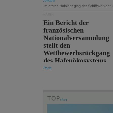
Ankara
Im ersten Halbjahr ging der Schiffsverkehr
HÄFEN
Ein Bericht der
französischen
Nationalversammlung
stellt den
Wettbewerbsrückgang
des Hafenökosystems
des Staates fest.
Paris