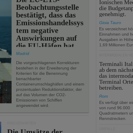
Ionischen Mee
Beobachtungsstelle
die Budgetan
bestätigt, dass das
genehmigt.
Emissionshandelssys
Gioia Tauro
tem negative
Es verzeichnet h
Einnahmen und h
Auswirkungen auf
Ausgaben in Höh
die EU-Häfen hat.
1,69 Millionen Eur
Madrid
INTERMODALEN V
Die vorgeschlagenen Korrekturen
Terminali Ital
bestehen in der Erweiterung der
ab dem nächst
Kriterien für die Benennung
das intermoda
benachbarter
Terminal Ort
Containerumschlaghäfen und einem
betreiben.
prozentualen Reduktionsfaktor, der
auf das Volumen der CO2-
Rom
Emissionen von Schiffen
Es verfügt über e
angewendet wird.
von rund 96.000
Quadratmetern un
Rennstrecken.
KREUZFAHRTEN
UNFÄLLE
Die Umsätze der