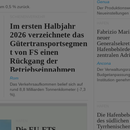
Genua
 um 0,5 % zurück.
Der Produktionswe
Neueinstellungen
SCHIENENVERKEHR
HÄFEN
Im ersten Halbjahr
Fabrizio Mari
2026 verzeichnete das
neuer
Gütertransportsegmen
Generalsekret
Hafenbehörde
t von FS einen
zentralen Adr
Rückgang der
Ancona
Betriebseinnahmen
Der Verwaltungsra
Budgetanpassung
um 2,7 %.
Rom
Institution genehm
Das Verkehrsaufkommen belief sich auf
rund 8,8 Milliarden Tonnenkilometer (-7,3
%).
HÄFEN
Die Hafenbeh
des südlichen
HÄFEN
Tyrrhenische
Die EU-ETS-