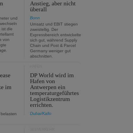
en
Anstieg, aber nicht
überall
Bonn
meter und
 wechseln
Umsatz und EBIT stiegen
ist die
zweistellig. Der
rtellamt
Expressbereich entwickelte
e von
sich gut, während Supply
egte
Chain und Post & Parcel
age.
Germany weniger gut
abschnitten.
HÄFEN
Lease
DP World wird im
Hafen von
ze im
Antwerpen ein
temperaturgeführtes
Logistikzentrum
errichten.
Dubai/Kallo
 belasten
SEEVERKEHR