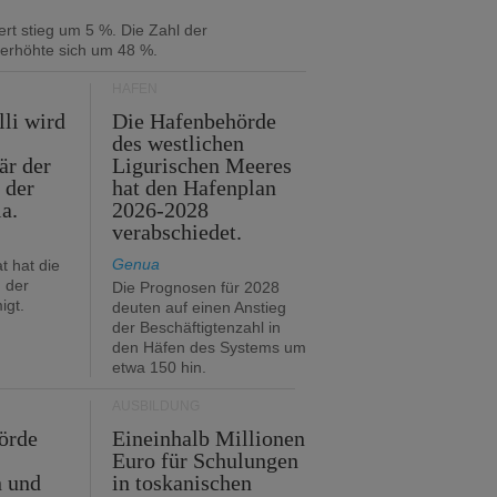
rt stieg um 5 %. Die Zahl der
 erhöhte sich um 48 %.
HÄFEN
lli wird
Die Hafenbehörde
des westlichen
är der
Ligurischen Meeres
 der
hat den Hafenplan
ia.
2026-2028
verabschiedet.
Genua
t hat die
 der
Die Prognosen für 2028
igt.
deuten auf einen Anstieg
der Beschäftigtenzahl in
den Häfen des Systems um
etwa 150 hin.
AUSBILDUNG
örde
Eineinhalb Millionen
Euro für Schulungen
n und
in toskanischen