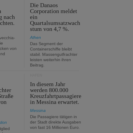
m
Die Danaos
n
Corporation meldet
g nach
ein
ichten.
Quartalsumsatzwach
stum von 4,7 %.
Athen
avecchia-
ie
Das Segment der
cken von
Containerschiffe bleibt
und
stabil. Massengutfrachter
leisten weiterhin ihren
Beitrag.
HÄFEN
In diesem Jahr
chter
werden 800.000
Straße
Kreuzfahrtpassagiere
von
in Messina erwartet.
Messina
Die Passagiere tätigen in
der Stadt direkte Ausgaben
ndon
von fast 16 Millionen Euro.
glied