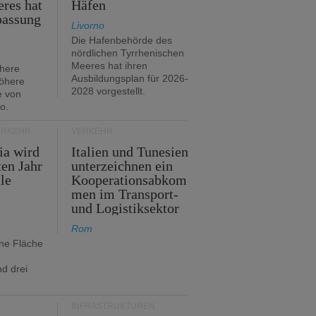
res hat
Häfen
passung
Livorno
Die Hafenbehörde des
nördlichen Tyrrhenischen
Meeres hat ihren
öhere
Ausbildungsplan für 2026-
öhere
2028 vorgestellt.
e von
o.
ERKEHR
VERKEHR
ia wird
Italien und Tunesien
en Jahr
unterzeichnen ein
le
Kooperationsabkom
e
men im Transport-
und Logistiksektor
Rom
ine Fläche
d drei
INFRASTRUKTUREN