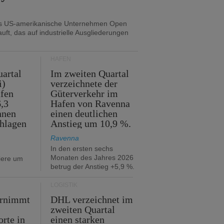
as US-amerikanische Unternehmen Open
uft, das auf industrielle Ausgliederungen
HÄFEN
artal
Im zweiten Quartal
i)
verzeichnete der
fen
Güterverkehr im
,3
Hafen von Ravenna
nnen
einen deutlichen
hlagen
Anstieg um 10,9 %.
Ravenna
In den ersten sechs
Monaten des Jahres 2026
iere um
betrug der Anstieg +5,9 %.
LOGISTIK
ernimmt
DHL verzeichnet im
zweiten Quartal
orte in
einen starken