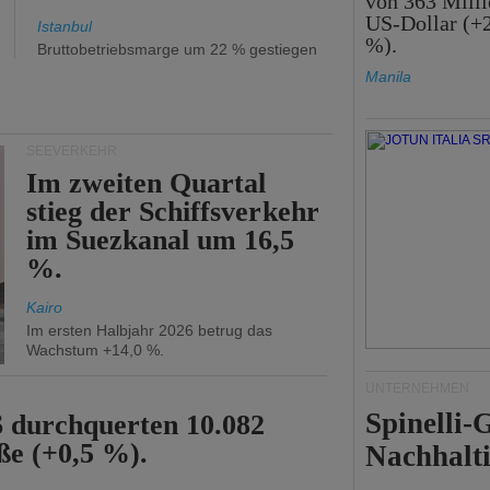
von 363 Mill
US-Dollar (+
Istanbul
%).
Bruttobetriebsmarge um 22 % gestiegen
Manila
SEEVERKEHR
Im zweiten Quartal
stieg der Schiffsverkehr
im Suezkanal um 16,5
%.
Kairo
Im ersten Halbjahr 2026 betrug das
Wachstum +14,0 %.
UNTERNEHMEN
Spinelli
6 durchquerten 10.082
ße (+0,5 %).
Nachhalti