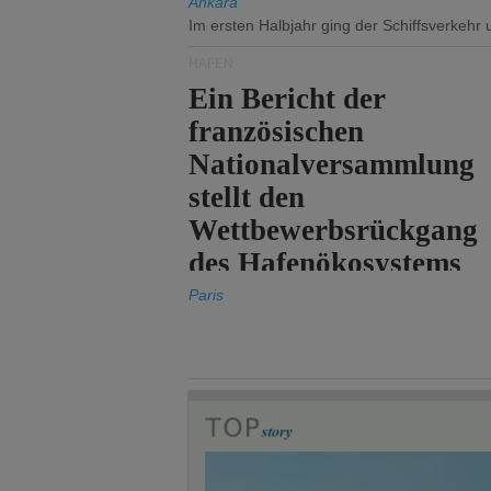
Ankara
Im ersten Halbjahr ging der Schiffsverkehr
HÄFEN
Ein Bericht der
französischen
Nationalversammlung
stellt den
Wettbewerbsrückgang
des Hafenökosystems
des Staates fest.
Paris