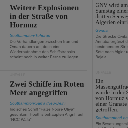
GNV wird a
Weitere Explosionen
Samstag eine
in der Straße von
dritten Seewe
Algerien einr
Hormuz
Genua
Southampton/Teheran
Die Strecke Civit
Die Verhandlungen zwischen Iran und
Annaba ergänzt d
Oman dauern an, doch eine
bestehenden Stre
Wiederaufnahme des Schiffstransits
Sète nach Algier 
scheint noch in weiter Ferne zu liegen.
Bejaia.
UNFÄLLE
UNFÄLLE
Ein
Zwei Schiffe im Roten
Massengutfra
Meer angegriffen
wurde in der 
von Hormuz 
einer Granate
Southampton/San'a'/Neu-Delhi
getroffen.
Indisches Schiff "Faize Noore Oliya"
gesunken, Houthis behaupten Angriff auf
Southampton/Lo
"NCC Wafa"
Ein Besatzungsmit