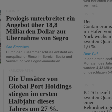
wird Berichten zu
vermisst.
LOGISTIK
HÄFEN
Prologis unterbreitet ein
Der
Angebot über 18,8
Containerums
Milliarden Dollar zur
im Hafen vo
York wuchs i
Übernahme von Segro
zweiten Quar
1,6 %.
San Francisco
Durch den Zusammenschluss entsteht ein
New York
europäischer Riese im Bereich Besitz und
In den ersten sec
Verwaltung von Logistikimmobilien.
Monaten des Jah
wurden 4,43 Mill
KREUZFAHRTEN
umgeschlagen (+0
Die Umsätze von
Global Port Holdings
HÄFEN
ICTSI erzielt
stiegen im ersten
zweiten Quart
Halbjahr dieses
einen
Rekordnettog
Jahres um 27 %.