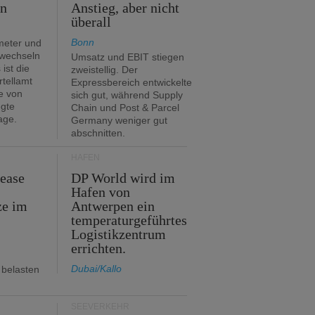
en
Anstieg, aber nicht
überall
Bonn
meter und
 wechseln
Umsatz und EBIT stiegen
ist die
zweistellig. Der
rtellamt
Expressbereich entwickelte
e von
sich gut, während Supply
egte
Chain und Post & Parcel
age.
Germany weniger gut
abschnitten.
HÄFEN
Lease
DP World wird im
Hafen von
ze im
Antwerpen ein
temperaturgeführtes
Logistikzentrum
errichten.
Dubai/Kallo
 belasten
SEEVERKEHR