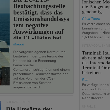
Ionischen Mee
Beobachtungsstelle
die Budgetan
bestätigt, dass das
genehmigt.
Emissionshandelssys
Gioia Tauro
tem negative
Es verzeichnet h
Einnahmen und h
Auswirkungen auf
Ausgaben in Höh
die EU-Häfen hat.
1,69 Millionen Eur
Madrid
INTERMODALEN V
Die vorgeschlagenen Korrekturen
Terminali Ital
bestehen in der Erweiterung der
ab dem nächst
Kriterien für die Benennung
das intermoda
benachbarter
Terminal Ort
Containerumschlaghäfen und einem
betreiben.
prozentualen Reduktionsfaktor, der
auf das Volumen der CO2-
Rom
Emissionen von Schiffen
Es verfügt über e
angewendet wird.
von rund 96.000
Quadratmetern un
Rennstrecken.
KREUZFAHRTEN
UNFÄLLE
Die Umsätze der