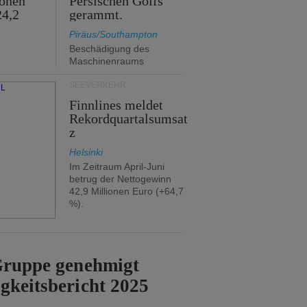
ionen
Persischen Golfs
24,2
gerammt.
Piräus/Southampton
Beschädigung des
Maschinenraums
SEEVERKEHR
Finnlines meldet
Rekordquartalsumsat
z
Helsinki
Im Zeitraum April-Juni
betrug der Nettogewinn
42,9 Millionen Euro (+64,7
%).
-Gruppe genehmigt
gkeitsbericht 2025