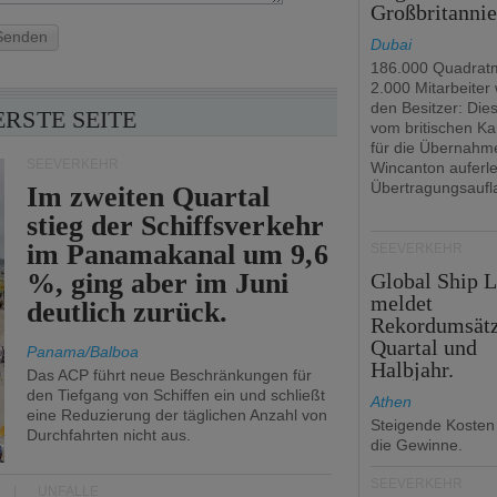
Großbritanni
Senden
Dubai
186.000 Quadrat
2.000 Mitarbeiter
den Besitzer: Dies 
ERSTE SEITE
vom britischen Ka
für die Übernahm
SEEVERKEHR
Wincanton auferl
Übertragungsaufl
Im zweiten Quartal
stieg der Schiffsverkehr
im Panamakanal um 9,6
SEEVERKEHR
%, ging aber im Juni
Global Ship 
meldet
deutlich zurück.
Rekordumsät
Quartal und
Panama/Balboa
Halbjahr.
Das ACP führt neue Beschränkungen für
den Tiefgang von Schiffen ein und schließt
Athen
eine Reduzierung der täglichen Anzahl von
Steigende Kosten
Durchfahrten nicht aus.
die Gewinne.
SEEVERKEHR
UNFÄLLE