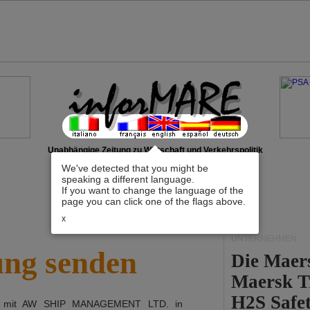
Unabhängige Zeitung zu Wirtschaft und Verkehrspolitik
We've detected that you might be
speaking a different language.
If you want to change the language of the
page you can click one of the flags above.
x
UNTERNEHMEN
ung senden
Die Maer
Maersk T
H2S Safet
h mit
AW SHIP MANAGEMENT LTD.
in