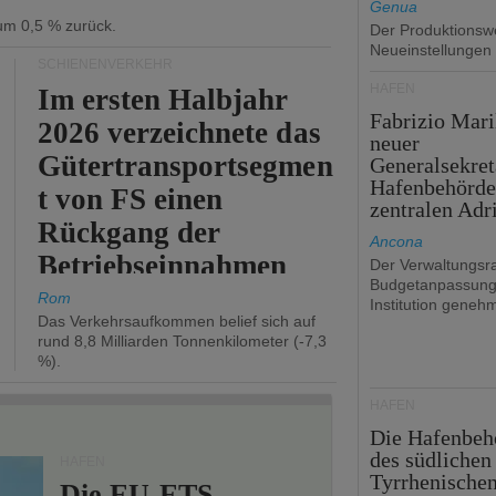
Genua
 um 0,5 % zurück.
Der Produktionswe
Neueinstellungen
SCHIENENVERKEHR
HÄFEN
Im ersten Halbjahr
Fabrizio Mari
2026 verzeichnete das
neuer
Gütertransportsegmen
Generalsekret
Hafenbehörde
t von FS einen
zentralen Adr
Rückgang der
Ancona
Betriebseinnahmen
Der Verwaltungsra
Budgetanpassung
um 2,7 %.
Rom
Institution genehm
Das Verkehrsaufkommen belief sich auf
rund 8,8 Milliarden Tonnenkilometer (-7,3
%).
HÄFEN
Die Hafenbeh
des südlichen
HÄFEN
Tyrrhenische
Die EU-ETS-