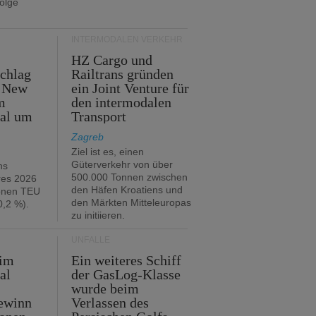
folge
INTERMODALEN VERKEHR
HZ Cargo und
chlag
Railtrans gründen
n New
ein Joint Venture für
m
den intermodalen
tal um
Transport
Zagreb
Ziel ist es, einen
Güterverkehr von über
hs
500.000 Tonnen zwischen
res 2026
den Häfen Kroatiens und
ionen TEU
den Märkten Mitteleuropas
,2 %).
zu initiieren.
UNFÄLLE
 im
Ein weiteres Schiff
al
der GasLog-Klasse
wurde beim
ewinn
Verlassen des