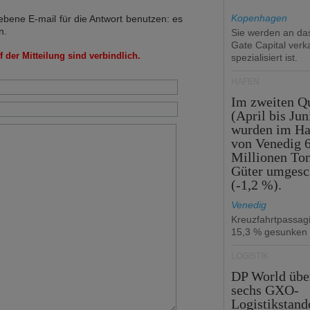
Kopenhagen
bene E-mail für die Antwort benutzen: es
n.
Sie werden an d
Gate Capital verka
 der Mitteilung sind verbindlich.
spezialisiert ist.
HÄFEN
Im zweiten Qu
(April bis Jun
wurden im Ha
von Venedig 6
Millionen To
Güter umgesc
(-1,2 %).
Venedig
Kreuzfahrtpassag
15,3 % gesunken
LOGISTIK
DP World üb
sechs GXO-
Logistikstand