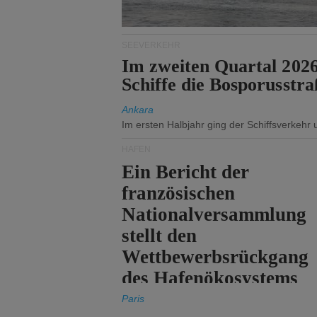
SEEVERKEHR
Im zweiten Quartal 202
Schiffe die Bosporusstra
Ankara
Im ersten Halbjahr ging der Schiffsverkehr
HÄFEN
Ein Bericht der
französischen
Nationalversammlung
stellt den
Wettbewerbsrückgang
des Hafenökosystems
des Staates fest.
Paris