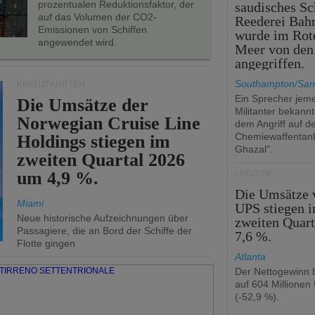
prozentualen Reduktionsfaktor, der
saudisches Sc
auf das Volumen der CO2-
Reederei Bahr
Emissionen von Schiffen
wurde im Rot
angewendet wird.
Meer von den
angegriffen.
Southampton/San
KREUZFAHRTEN
Ein Sprecher jeme
Die Umsätze der
Militanter bekannt
Norwegian Cruise Line
dem Angriff auf d
Chemiewaffentan
Holdings stiegen im
Ghazal".
zweiten Quartal 2026
um 4,9 %.
LOGISTIK
Die Umsätze 
Miami
UPS stiegen 
Neue historische Aufzeichnungen über
zweiten Quar
Passagiere, die an Bord der Schiffe der
7,6 %.
Flotte gingen
Atlanta
Der Nettogewinn b
auf 604 Millionen
(-52,9 %).