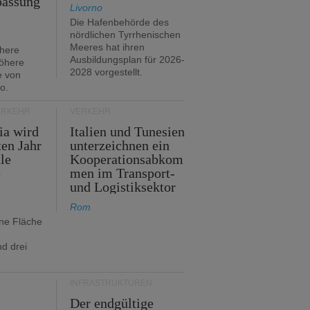
passung
Livorno
Die Hafenbehörde des
nördlichen Tyrrhenischen
Meeres hat ihren
öhere
Ausbildungsplan für 2026-
öhere
2028 vorgestellt.
e von
o.
ERKEHR
VERKEHR
ia wird
Italien und Tunesien
en Jahr
unterzeichnen ein
le
Kooperationsabkom
e
men im Transport-
und Logistiksektor
Rom
ine Fläche
d drei
INFRASTRUKTUREN
Der endgültige