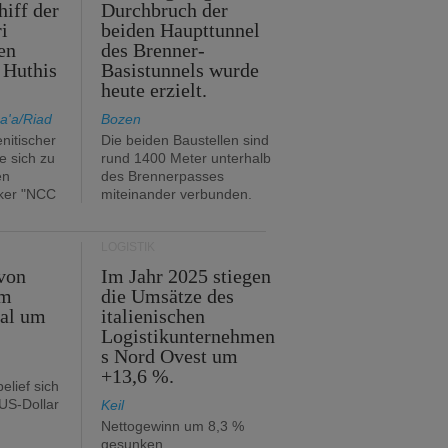
hiff der
Durchbruch der
i
beiden Haupttunnel
en
des Brenner-
 Huthis
Basistunnels wurde
heute erzielt.
a'a/Riad
Bozen
nitischer
Die beiden Baustellen sind
e sich zu
rund 1400 Meter unterhalb
en
des Brennerpasses
ker "NCC
miteinander verbunden.
LOGISTIK
von
Im Jahr 2025 stiegen
im
die Umsätze des
tal um
italienischen
Logistikunternehmen
s Nord Ovest um
+13,6 %.
elief sich
 US-Dollar
Keil
Nettogewinn um 8,3 %
gesunken