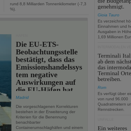
die Budgetan
rund 8,8 Milliarden Tonnenkilometer (-7,3
genehmigt.
%).
Gioia Tauro
Es verzeichnet h
Einnahmen und h
Ausgaben in Höh
HÄFEN
1,69 Millionen Eur
Die EU-ETS-
INTERMODALEN V
Beobachtungsstelle
Terminali Ital
bestätigt, dass das
ab dem nächst
Emissionshandelssys
das intermoda
Terminal Ort
tem negative
betreiben.
Auswirkungen auf
Rom
die EU-Häfen hat.
Es verfügt über e
Madrid
von rund 96.000
Quadratmetern un
Die vorgeschlagenen Korrekturen
Rennstrecken.
bestehen in der Erweiterung der
Kriterien für die Benennung
UNFÄLLE
benachbarter
Ein weiteres
Containerumschlaghäfen und einem