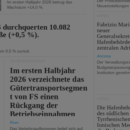
Der Produktionswe
Im ersten Halbjahr 2026 betrug das
Neueinstellungen
Wachstum +14,0 %.
HÄFEN
Fabrizio Mari
6 durchquerten 10.082
neuer
ße (+0,5 %).
Generalsekret
Hafenbehörde
zentralen Adr
 um 0,5 % zurück.
Ancona
SCHIENENVERKEHR
Der Verwaltungsra
Budgetanpassung
Im ersten Halbjahr
Institution genehm
2026 verzeichnete das
Gütertransportsegmen
t von FS einen
HÄFEN
Rückgang der
Die Hafenbeh
Betriebseinnahmen
des südlichen
Tyrrhenische
um 2,7 %.
Rom
Ionischen Mee
Das Verkehrsaufkommen belief sich auf