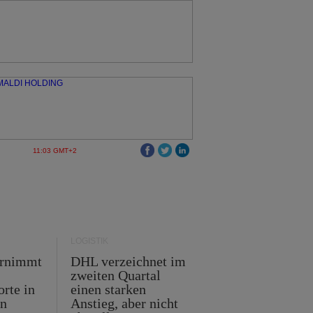
11:03 GMT+2
LOGISTIK
ernimmt
DHL verzeichnet im
zweiten Quartal
orte in
einen starken
en
Anstieg, aber nicht