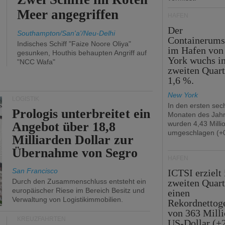
Meer angegriffen
HÄFEN
Der
Southampton/San'a'/Neu-Delhi
Containerums
Indisches Schiff "Faize Noore Oliya"
im Hafen vo
gesunken, Houthis behaupten Angriff auf
York wuchs i
"NCC Wafa"
zweiten Quar
1,6 %.
New York
LOGISTIK
In den ersten sec
Prologis unterbreitet ein
Monaten des Jah
Angebot über 18,8
wurden 4,43 Mill
umgeschlagen (+0
Milliarden Dollar zur
Übernahme von Segro
HÄFEN
San Francisco
ICTSI erzielt
Durch den Zusammenschluss entsteht ein
zweiten Quart
europäischer Riese im Bereich Besitz und
einen
Verwaltung von Logistikimmobilien.
Rekordnettog
von 363 Mill
KREUZFAHRTEN
US-Dollar (+