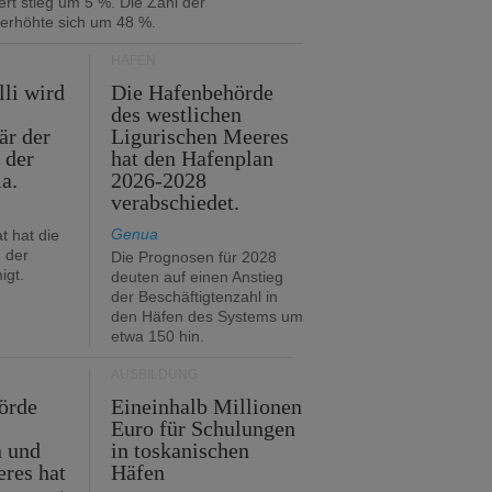
rt stieg um 5 %. Die Zahl der
 erhöhte sich um 48 %.
HÄFEN
lli wird
Die Hafenbehörde
des westlichen
är der
Ligurischen Meeres
 der
hat den Hafenplan
ia.
2026-2028
verabschiedet.
Genua
t hat die
 der
Die Prognosen für 2028
igt.
deuten auf einen Anstieg
der Beschäftigtenzahl in
den Häfen des Systems um
etwa 150 hin.
AUSBILDUNG
örde
Eineinhalb Millionen
Euro für Schulungen
n und
in toskanischen
res hat
Häfen