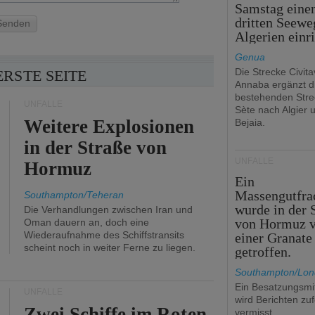
Samstag eine
dritten Seewe
Senden
Algerien einr
Genua
Die Strecke Civit
ERSTE SEITE
Annaba ergänzt d
bestehenden Stre
UNFÄLLE
Sète nach Algier 
Weitere Explosionen
Bejaia.
in der Straße von
UNFÄLLE
Hormuz
Ein
Massengutfra
Southampton/Teheran
wurde in der 
Die Verhandlungen zwischen Iran und
von Hormuz 
Oman dauern an, doch eine
Wiederaufnahme des Schiffstransits
einer Granate
scheint noch in weiter Ferne zu liegen.
getroffen.
Southampton/Lo
Ein Besatzungsmit
UNFÄLLE
wird Berichten zu
Zwei Schiffe im Roten
vermisst.