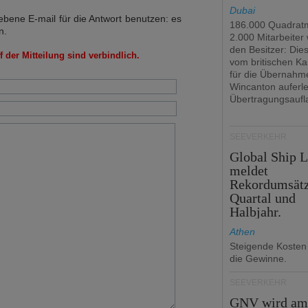
Dubai
bene E-mail für die Antwort benutzen: es
186.000 Quadrat
n.
2.000 Mitarbeiter
den Besitzer: Dies 
 der Mitteilung sind verbindlich.
vom britischen Ka
für die Übernahm
Wincanton auferl
Übertragungsaufl
SEEVERKEHR
Global Ship 
meldet
Rekordumsät
Quartal und
Halbjahr.
Athen
Steigende Kosten
die Gewinne.
SEEVERKEHR
GNV wird a