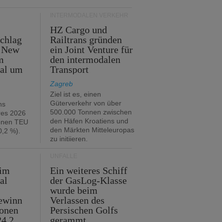
INTERMODALEN VERKEHR
HZ Cargo und
chlag
Railtrans gründen
n New
ein Joint Venture für
m
den intermodalen
tal um
Transport
Zagreb
Ziel ist es, einen
Güterverkehr von über
hs
500.000 Tonnen zwischen
res 2026
den Häfen Kroatiens und
ionen TEU
den Märkten Mitteleuropas
,2 %).
zu initiieren.
UNFÄLLE
 im
Ein weiteres Schiff
al
der GasLog-Klasse
wurde beim
ewinn
Verlassen des
ionen
Persischen Golfs
24,2
gerammt.