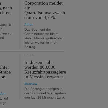
n
Corporation meldet
g nach
ein
ichten.
Quartalsumsatzwach
stum von 4,7 %.
Athen
avecchia-
ie
Das Segment der
cken von
Containerschiffe bleibt
und
stabil. Massengutfrachter
leisten weiterhin ihren
Beitrag.
HÄFEN
In diesem Jahr
chter
werden 800.000
Straße
Kreuzfahrtpassagiere
von
in Messina erwartet.
Messina
Die Passagiere tätigen in
der Stadt direkte Ausgaben
ndon
von fast 16 Millionen Euro.
glied
folge