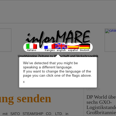
Unabhängige Zeitung zu Wirtschaft und Verkehrspolitik
We've detected that you might be
speaking a different language.
If you want to change the language of the
page you can click one of the flags above.
x
LOGISTIK
ung senden
DP World üb
sechs GXO-
Logistikstand
Großbritanni
ch mit
SATO STEAMSHIP CO. LTD.
in