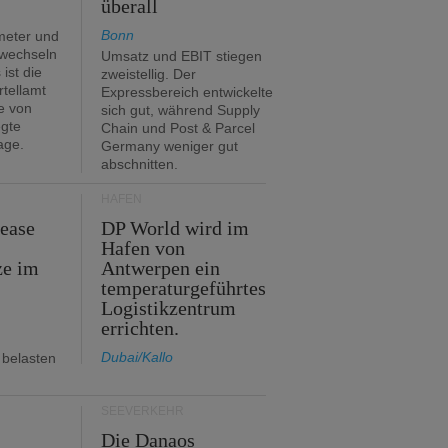
überall
Bonn
meter und
 wechseln
Umsatz und EBIT stiegen
ist die
zweistellig. Der
rtellamt
Expressbereich entwickelte
e von
sich gut, während Supply
egte
Chain und Post & Parcel
age.
Germany weniger gut
abschnitten.
HÄFEN
Lease
DP World wird im
Hafen von
ze im
Antwerpen ein
temperaturgeführtes
Logistikzentrum
errichten.
Dubai/Kallo
 belasten
SEEVERKEHR
m
Die Danaos