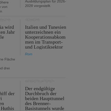
Ausbildungsplan für 2026-
öhere
2028 vorgestellt.
e von
o.
ERKEHR
VERKEHR
ia wird
Italien und Tunesien
en Jahr
unterzeichnen ein
le
Kooperationsabkom
e
men im Transport-
und Logistiksektor
Rom
ine Fläche
d drei
INFRASTRUKTUREN
Der endgültige
hiff der
Durchbruch der
i
beiden Haupttunnel
en
des Brenner-
 Huthis
Basistunnels wurde