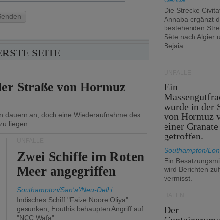
Genua
Die Strecke Civit
Senden
Annaba ergänzt d
bestehenden Stre
Sète nach Algier 
Bejaia.
ERSTE SEITE
UNFÄLLE
 der Straße von Hormuz
Ein
Massengutfra
wurde in der 
n dauern an, doch eine Wiederaufnahme des
von Hormuz 
zu liegen.
einer Granate
getroffen.
UNFÄLLE
Southampton/Lo
Zwei Schiffe im Roten
Ein Besatzungsmit
Meer angegriffen
wird Berichten zu
vermisst.
Southampton/San'a'/Neu-Delhi
HÄFEN
Indisches Schiff "Faize Noore Oliya"
Der
gesunken, Houthis behaupten Angriff auf
"NCC Wafa"
Containerums