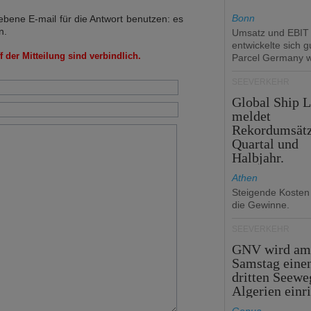
Bonn
bene E-mail für die Antwort benutzen: es
n.
Umsatz und EBIT s
entwickelte sich 
 der Mitteilung sind verbindlich.
Parcel Germany w
SEEVERKEHR
Global Ship 
meldet
Rekordumsät
Quartal und
Halbjahr.
Athen
Steigende Kosten
die Gewinne.
SEEVERKEHR
GNV wird a
Samstag eine
dritten Seewe
Algerien einr