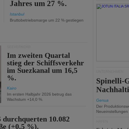
Jahres um 27 %.
Istanbul
Bruttobetriebsmarge um 22 % gestiegen
SEEVERKEHR
Im zweiten Quartal
stieg der Schiffsverkehr
im Suezkanal um 16,5
UNTERNEHMEN
%.
Spinelli
Nachhalti
Kairo
Im ersten Halbjahr 2026 betrug das
Wachstum +14,0 %.
Genua
Der Produktionswe
Neueinstellungen
6 durchquerten 10.082
HÄFEN
ße (+0,5 %).