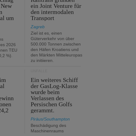
n New
ein Joint Venture für
m
den intermodalen
tal um
Transport
Zagreb
Ziel ist es, einen
Güterverkehr von über
hs
500.000 Tonnen zwischen
res 2026
den Häfen Kroatiens und
ionen TEU
den Märkten Mitteleuropas
,2 %).
zu initiieren.
UNFÄLLE
 im
Ein weiteres Schiff
al
der GasLog-Klasse
wurde beim
ewinn
Verlassen des
ionen
Persischen Golfs
24,2
gerammt.
Piräus/Southampton
Beschädigung des
Maschinenraums