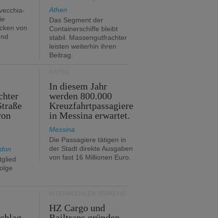
Athen
avecchia-
ie
Das Segment der
cken von
Containerschiffe bleibt
und
stabil. Massengutfrachter
leisten weiterhin ihren
Beitrag.
HÄFEN
In diesem Jahr
chter
werden 800.000
Straße
Kreuzfahrtpassagiere
von
in Messina erwartet.
Messina
Die Passagiere tätigen in
der Stadt direkte Ausgaben
ndon
von fast 16 Millionen Euro.
glied
folge
INTERMODALEN VERKEHR
HZ Cargo und
chlag
Railtrans gründen