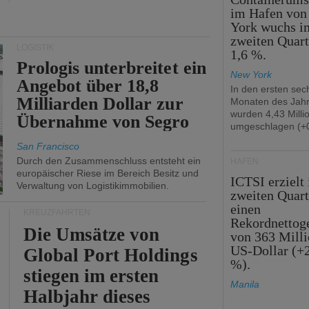
im Hafen vo
York wuchs i
zweiten Quar
LOGISTIK
1,6 %.
Prologis unterbreitet ein
New York
Angebot über 18,8
In den ersten sec
Milliarden Dollar zur
Monaten des Jah
wurden 4,43 Mill
Übernahme von Segro
umgeschlagen (+0
San Francisco
Durch den Zusammenschluss entsteht ein
HÄFEN
europäischer Riese im Bereich Besitz und
ICTSI erzielt
Verwaltung von Logistikimmobilien.
zweiten Quart
einen
KREUZFAHRTEN
Rekordnettog
Die Umsätze von
von 363 Mill
US-Dollar (+
Global Port Holdings
%).
stiegen im ersten
Manila
Halbjahr dieses