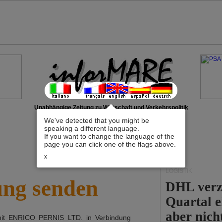
Unabhängige Zeitung zu Wirtschaft und Verkehrspolitik
We've detected that you might be
speaking a different language.
If you want to change the language of the
page you can click one of the flags above.
x
LOGISTIK
ung senden
DHL verz
Quartal e
aber nich
mit
ENRICO PERNIS LTD.
in Verbindung