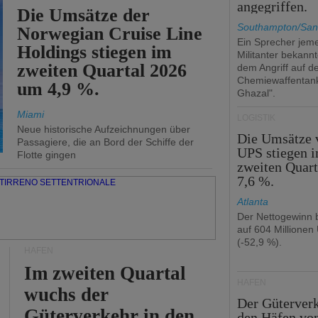
angegriffen.
Die Umsätze der
Southampton/San
Norwegian Cruise Line
Ein Sprecher jeme
Holdings stiegen im
Militanter bekannt
zweiten Quartal 2026
dem Angriff auf d
Chemiewaffentan
um 4,9 %.
Ghazal".
Miami
LOGISTIK
Neue historische Aufzeichnungen über
Die Umsätze 
Passagiere, die an Bord der Schiffe der
UPS stiegen 
Flotte gingen
zweiten Quar
7,6 %.
Atlanta
Der Nettogewinn b
auf 604 Millionen
(-52,9 %).
HÄFEN
Im zweiten Quartal
HÄFEN
wuchs der
Der Güterverk
Güterverkehr in den
den Häfen vo