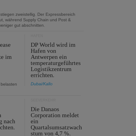
tiegen zweistellig. Der Expressbereich
gut, während Supply Chain und Post &
eniger gut abschnitten.
HÄFEN
Lease
DP World wird im
Hafen von
ze im
Antwerpen ein
temperaturgeführtes
Logistikzentrum
errichten.
Dubai/Kallo
 belasten
SEEVERKEHR
m
Die Danaos
n
Corporation meldet
g nach
ein
ichten.
Quartalsumsatzwach
stum von 4,7 %.