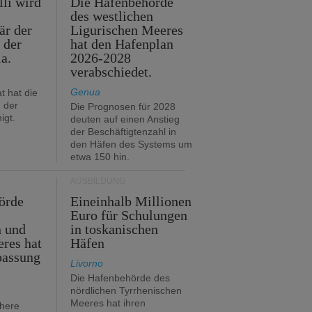
lli wird
Die Hafenbehörde
des westlichen
är der
Ligurischen Meeres
 der
hat den Hafenplan
ia.
2026-2028
verabschiedet.
Genua
t hat die
 der
Die Prognosen für 2028
igt.
deuten auf einen Anstieg
der Beschäftigtenzahl in
den Häfen des Systems um
etwa 150 hin.
AUSBILDUNG
örde
Eineinhalb Millionen
Euro für Schulungen
n und
in toskanischen
res hat
Häfen
passung
Livorno
Die Hafenbehörde des
nördlichen Tyrrhenischen
Meeres hat ihren
öhere