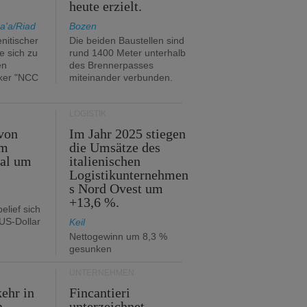
heute erzielt.
a'a/Riad
Bozen
nitischer
Die beiden Baustellen sind
e sich zu
rund 1400 Meter unterhalb
en
des Brennerpasses
ker "NCC
miteinander verbunden.
LOGISTIK
von
Im Jahr 2025 stiegen
im
die Umsätze des
tal um
italienischen
Logistikunternehmen
s Nord Ovest um
+13,6 %.
elief sich
 US-Dollar
Keil
Nettogewinn um 8,3 %
gesunken
UNTERNEHMEN
ehr in
Fincantieri
n
unterzeichnet