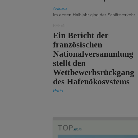
Ankara
Im ersten Halbjahr ging der Schiffsverkehr
HÄFEN
Ein Bericht der
französischen
Nationalversammlung
stellt den
Wettbewerbsrückgang
des Hafenökosystems
des Staates fest.
Paris