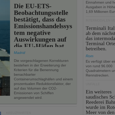
Einnahmen und h
Die EU-ETS-
Ausgaben in Höh
Beobachtungsstelle
1,69 Millionen Eur
bestätigt, dass das
INTERMODALEN V
Emissionshandelssys
Terminali Ital
tem negative
ab dem nächst
das intermoda
Auswirkungen auf
Terminal Ort
die EU-Häfen hat.
betreiben.
Madrid
Rom
Die vorgeschlagenen Korrekturen
Es verfügt über e
bestehen in der Erweiterung der
von rund 96.000
Kriterien für die Benennung
Quadratmetern un
benachbarter
Rennstrecken.
Containerumschlaghäfen und einem
prozentualen Reduktionsfaktor, der
UNFÄLLE
auf das Volumen der CO2-
Ein weiteres
Emissionen von Schiffen
saudisches Sc
angewendet wird.
Reederei Bahr
wurde im Rot
Meer von den
KREUZFAHRTEN