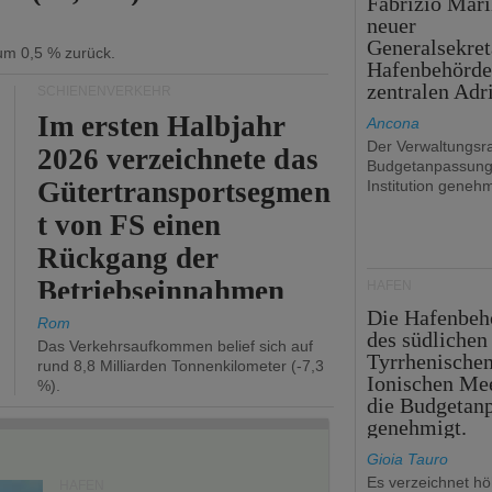
Fabrizio Mari
neuer
Generalsekret
 um 0,5 % zurück.
Hafenbehörde
zentralen Adr
SCHIENENVERKEHR
Im ersten Halbjahr
Ancona
Der Verwaltungsra
2026 verzeichnete das
Budgetanpassung
Gütertransportsegmen
Institution genehm
t von FS einen
Rückgang der
Betriebseinnahmen
HÄFEN
Die Hafenbeh
um 2,7 %.
Rom
des südlichen
Das Verkehrsaufkommen belief sich auf
Tyrrhenische
rund 8,8 Milliarden Tonnenkilometer (-7,3
Ionischen Mee
%).
die Budgetan
genehmigt.
Gioia Tauro
Es verzeichnet h
HÄFEN