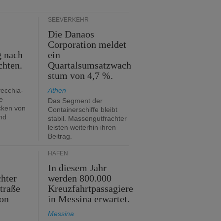
SEEVERKEHR
Die Danaos
n
Corporation meldet
g nach
ein
chten.
Quartalsumsatzwach
stum von 4,7 %.
vecchia-
Athen
e
Das Segment der
cken von
Containerschiffe bleibt
nd
stabil. Massengutfrachter
leisten weiterhin ihren
Beitrag.
HÄFEN
In diesem Jahr
hter
werden 800.000
traße
Kreuzfahrtpassagiere
on
in Messina erwartet.
Messina