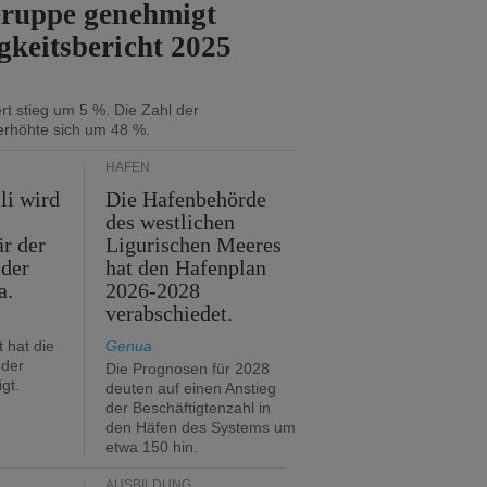
Gruppe genehmigt
gkeitsbericht 2025
t stieg um 5 %. Die Zahl der
erhöhte sich um 48 %.
HÄFEN
li wird
Die Hafenbehörde
des westlichen
är der
Ligurischen Meeres
 der
hat den Hafenplan
a.
2026-2028
verabschiedet.
 hat die
Genua
der
Die Prognosen für 2028
gt.
deuten auf einen Anstieg
der Beschäftigtenzahl in
den Häfen des Systems um
etwa 150 hin.
AUSBILDUNG