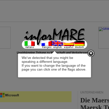
x
Unabhängige Zeitung zu Wirtschaft und Verkehrspolitik
We've detected that you might be
speaking a different language.
If you want to change the language of the
page you can click one of the flags above.
UNTERNEHMEN
Die Maers
Maersk T