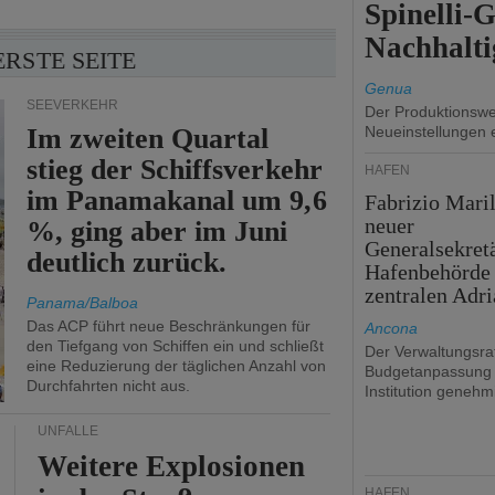
Spinelli-
Nachhalti
ERSTE SEITE
Genua
SEEVERKEHR
Der Produktionswer
Im zweiten Quartal
Neueinstellungen 
stieg der Schiffsverkehr
HÄFEN
im Panamakanal um 9,6
Fabrizio Maril
neuer
%, ging aber im Juni
Generalsekret
deutlich zurück.
Hafenbehörde
zentralen Adri
Panama/Balboa
Das ACP führt neue Beschränkungen für
Ancona
den Tiefgang von Schiffen ein und schließt
Der Verwaltungsrat
eine Reduzierung der täglichen Anzahl von
Budgetanpassung 
Durchfahrten nicht aus.
Institution genehmi
UNFÄLLE
Weitere Explosionen
HÄFEN