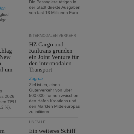
Die Passagiere tätigen in
der Stadt direkte Ausgaben
don
von fast 16 Millionen Euro.
glied
olge
INTERMODALEN VERKEHR
HZ Cargo und
chlag
Railtrans gründen
 New
ein Joint Venture für
m
den intermodalen
al um
Transport
Zagreb
Ziel ist es, einen
Güterverkehr von über
hs
500.000 Tonnen zwischen
es 2026
den Häfen Kroatiens und
onen TEU
den Märkten Mitteleuropas
,2 %).
zu initiieren.
UNFÄLLE
im
Ein weiteres Schiff