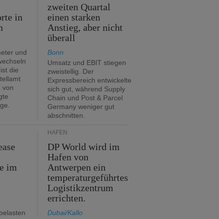
zweiten Quartal
rte in
einen starken
n
Anstieg, aber nicht
überall
eter und
Bonn
 wechseln
Umsatz und EBIT stiegen
ist die
zweistellig. Der
tellamt
Expressbereich entwickelte
e von
sich gut, während Supply
gte
Chain und Post & Parcel
ge.
Germany weniger gut
abschnitten.
HÄFEN
ease
DP World wird im
Hafen von
e im
Antwerpen ein
temperaturgeführtes
Logistikzentrum
errichten.
belasten
Dubai/Kallo