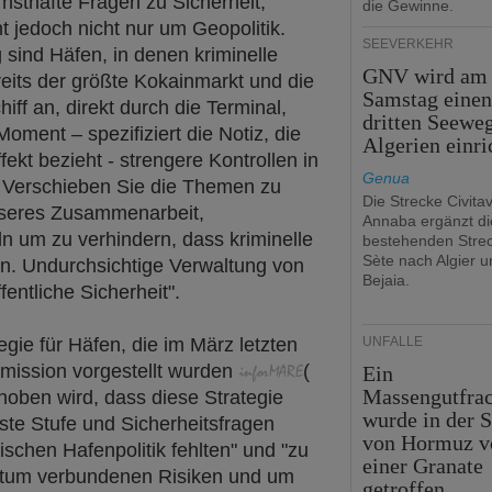
ernsthafte Fragen zu Sicherheit,
die Gewinne.
t jedoch nicht nur um Geopolitik.
SEEVERKEHR
sind Häfen, in denen kriminelle
GNV wird am
reits der größte Kokainmarkt und die
Samstag eine
ff an, direkt durch die Terminal,
dritten Seewe
Moment – spezifiziert die Notiz, die
Algerien einri
ekt bezieht - strengere Kontrollen in
Genua
r Verschieben Sie die Themen zu
Die Strecke Civita
seres Zusammenarbeit,
Annaba ergänzt di
n um zu verhindern, dass kriminelle
bestehenden Stre
Sète nach Algier u
n. Undurchsichtige Verwaltung von
Bejaia.
fentliche Sicherheit".
gie für Häfen, die im März letzten
UNFÄLLE
mission vorgestellt wurden
(
Ein
Massengutfrac
oben wird, dass diese Strategie
wurde in der S
hste Stufe und Sicherheitsfragen
von Hormuz v
ischen Hafenpolitik fehlten" und "zu
einer Granate
entum verbundenen Risiken und um
getroffen.