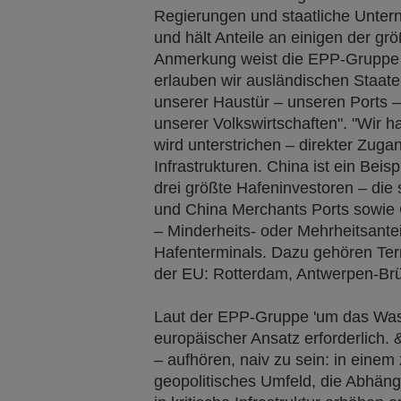
Regierungen und staatliche Untern
und hält Anteile an einigen der grö
Anmerkung weist die EPP-Gruppe d
erlauben wir ausländischen Staate
unserer Haustür – unseren Ports 
unserer Volkswirtschaften". "Wir 
wird unterstrichen – direkter Zuga
Infrastrukturen. China ist ein Beis
drei größte Hafeninvestoren – di
und China Merchants Ports sowie 
– Minderheits- oder Mehrheitsantei
Hafenterminals. Dazu gehören Ter
der EU: Rotterdam, Antwerpen-Br
Laut der EPP-Gruppe 'um das Wasse
europäischer Ansatz erforderlich. 
– aufhören, naiv zu sein: in eine
geopolitisches Umfeld, die Abhäng