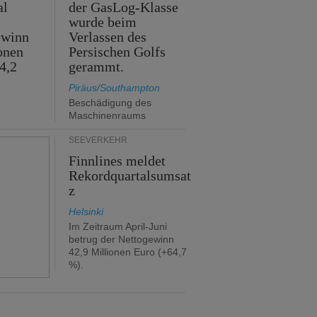
al
der GasLog-Klasse
wurde beim
ewinn
Verlassen des
onen
Persischen Golfs
4,2
gerammt.
Piräus/Southampton
Beschädigung des
Maschinenraums
SEEVERKEHR
Finnlines meldet
Rekordquartalsumsat
z
Helsinki
Im Zeitraum April-Juni
betrug der Nettogewinn
42,9 Millionen Euro (+64,7
%).