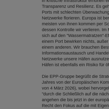
in kritische Infrastruktur erhöhen 
Transparenz und Resilienz. Es geh
Ports mit schlechten Überwachung 
Netzwerke florieren. Europa ist be
meisten von ihnen kommen per Schi
dessen Kontrolle wir verlieren. Im 
sich auf den "Wassermatratzen"-Eff
einem Port bewirken nichts, auße
einem anderen. Wir brauchen Bes
Informationsaustausch und Handel
Netzwerke unsere Häfen ausnutze
Häfen ist ebenfalls ein Risiko für öf
Die EPP-Gruppe begrüßt die Strate
Jahres von der Europäischen Kom
von
4 März
2026), wobei hervorgeh
"durch die Schließlich auf die näc
angehen die bis jetzt in der europä
Recht den Fokus auf die mit Eig