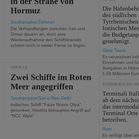
in der Straße von
Die Hafenbeh
Hormuz
des südlichen
Tyrrhenischen
Southampton/Teheran
Ionischen Mee
Die Verhandlungen zwischen Iran und
die Budgetanp
Oman dauern an, doch eine
Wiederaufnahme des Schiffstransits
genehmigt.
scheint noch in weiter Ferne zu liegen.
Gioia Tauro
Es verzeichnet hö
Einnahmen und h
UNFÄLLE
Ausgaben in Höhe
1,69 Millionen Eur
Zwei Schiffe im Roten
Meer angegriffen
INTERMODALEN V
Terminali Ital
Southampton/San'a'/Neu-Delhi
ab dem nächst
Indisches Schiff "Faize Noore Oliya"
das intermoda
gesunken, Houthis behaupten Angriff auf
Terminal Orte
"NCC Wafa"
betreiben.
Rom
Es verfügt über ei