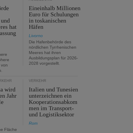
örde
Eineinhalb Millionen
Euro für Schulungen
 und
in toskanischen
res hat
Häfen
assung
Livorno
Die Hafenbehörde des
nördlichen Tyrrhenischen
Meeres hat ihren
here
Ausbildungsplan für 2026-
öhere
2028 vorgestellt.
 von
o.
ERKEHR
VERKEHR
ia wird
Italien und Tunesien
en Jahr
unterzeichnen ein
le
Kooperationsabkom
men im Transport-
und Logistiksektor
Rom
ne Fläche