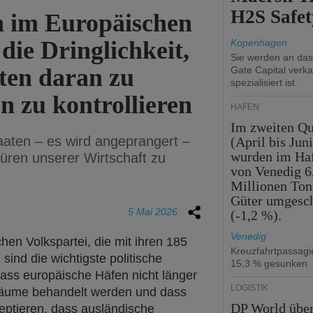
H2S Safet
 im Europäischen
die Dringlichkeit,
Kopenhagen
Sie werden an da
ten daran zu
Gate Capital verka
spezialisiert ist.
 zu kontrollieren
HÄFEN
Im zweiten Qu
aaten – es wird angeprangert –
(April bis Juni
wurden im Ha
üren unserer Wirtschaft zu
von Venedig 6
Millionen To
Güter umgesc
5 Mai 2026
(-1,2 %).
Venedig
en Volkspartei, die mit ihren 185
Kreuzfahrtpassag
nd die wichtigste politische
15,3 % gesunken
ass europäische Häfen nicht länger
LOGISTIK
räume behandelt werden und dass
DP World übe
eptieren, dass ausländische