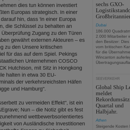
sechs GXO-
ehmen dies tun können investiert
Logistikstando
ßten Europas strategisch. In einer
Großbritannie
arauf hin, dass 'in einer Europa
Dubai
n, die Schlüssel zu behalten an
186.000 Quadratm
– Überprüfung Zugang zu den Türen
2.000 Mitarbeiter
haben gewährt externen Akteuren – es
den Besitzer: Dies 
ng zu den Unsere kritischen
vom britischen Kar
für die Übernahm
piel für das auf dem Spiel. Pekings
Wincanton auferle
e staatlichen Unternehmen COSCO
Übertragungsaufla
CK Hutchison, mit Sitz in Hongkong
le halten in etwa 30 EU-
SEEVERKEHR
minals der verkehrsreichsten Häfen
Global Ship L
ügge und Hamburg".
meldet
Rekordumsätz
rbett zu vermeiden Effekt", ist ein
Quartal und
&Egrave; Nun – die Notiz gibt es fest
Halbjahr.
m zunehmend wettbewerbsorientiertes
Athen
igkeit von Ausländische Investitionen
Steigende Kosten 