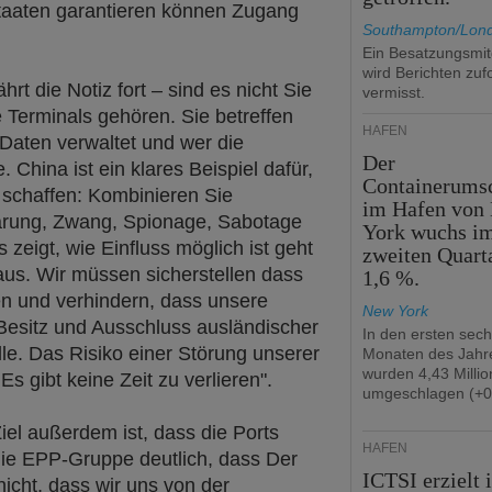
dstaaten garantieren können Zugang
Southampton/Lon
Ein Besatzungsmit
wird Berichten zuf
hrt die Notiz fort – sind es nicht Sie
vermisst.
e Terminals gehören. Sie betreffen
HÄFEN
e Daten verwaltet und wer die
Der
. China ist ein klares Beispiel dafür,
Containerums
 schaffen: Kombinieren Sie
im Hafen von
ärung, Zwang, Spionage, Sabotage
York wuchs i
s zeigt, wie Einfluss möglich ist geht
zweiten Quart
aus. Wir müssen sicherstellen dass
1,6 %.
en und verhindern, dass unsere
New York
Besitz und Ausschluss ausländischer
In den ersten sec
le. Das Risiko einer Störung unserer
Monaten des Jahr
wurden 4,43 Milli
s gibt keine Zeit zu verlieren".
umgeschlagen (+0
el außerdem ist, dass die Ports
HÄFEN
die EPP-Gruppe deutlich, dass Der
ICTSI erzielt 
icht, dass wir uns von der