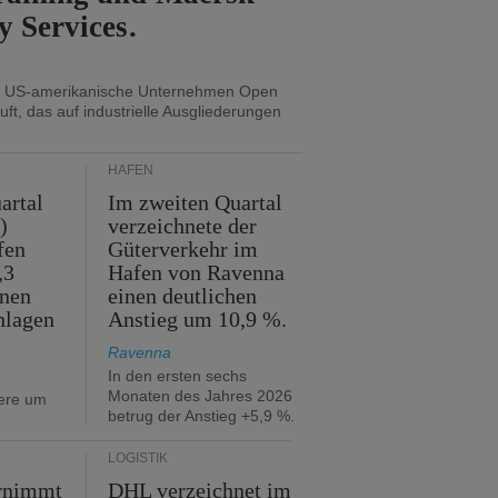
y Services.
s US-amerikanische Unternehmen Open
uft, das auf industrielle Ausgliederungen
HÄFEN
artal
Im zweiten Quartal
)
verzeichnete der
fen
Güterverkehr im
,3
Hafen von Ravenna
nnen
einen deutlichen
hlagen
Anstieg um 10,9 %.
Ravenna
In den ersten sechs
Monaten des Jahres 2026
iere um
betrug der Anstieg +5,9 %.
LOGISTIK
rnimmt
DHL verzeichnet im