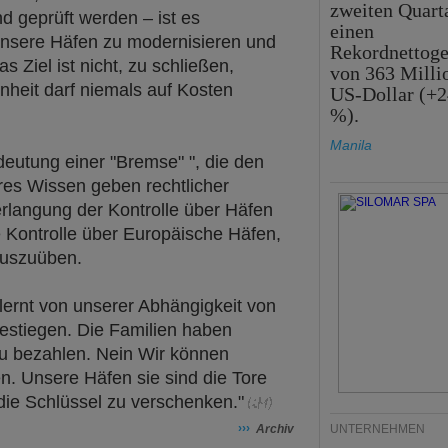
zweiten Quart
d geprüft werden – ist es
einen
nsere Häfen zu modernisieren und
Rekordnettog
s Ziel ist nicht, zu schließen,
von 363 Milli
nheit darf niemals auf Kosten
US-Dollar (+2
%).
Manila
eutung einer "Bremse" ", die den
res Wissen geben rechtlicher
langung der Kontrolle über Häfen
e Kontrolle über Europäische Häfen,
auszuüben.
lernt von unserer Abhängigkeit von
estiegen. Die Familien haben
zu bezahlen. Nein Wir können
en. Unsere Häfen sie sind die Tore
 die Schlüssel zu verschenken."
›››
Archiv
UNTERNEHMEN