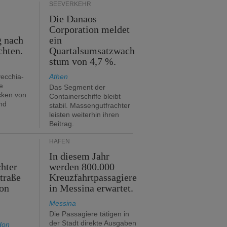
SEEVERKEHR
Die Danaos
n
Corporation meldet
g nach
ein
chten.
Quartalsumsatzwach
stum von 4,7 %.
vecchia-
Athen
e
Das Segment der
cken von
Containerschiffe bleibt
nd
stabil. Massengutfrachter
leisten weiterhin ihren
Beitrag.
HÄFEN
In diesem Jahr
hter
werden 800.000
traße
Kreuzfahrtpassagiere
on
in Messina erwartet.
Messina
Die Passagiere tätigen in
der Stadt direkte Ausgaben
don