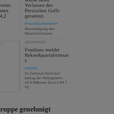
ewinn
Verlassen des
onen
Persischen Golfs
4,2
gerammt.
Piräus/Southampton
Beschädigung des
Maschinenraums
SEEVERKEHR
Finnlines meldet
Rekordquartalsumsat
z
Helsinki
Im Zeitraum April-Juni
betrug der Nettogewinn
42,9 Millionen Euro (+64,7
%).
Gruppe genehmigt