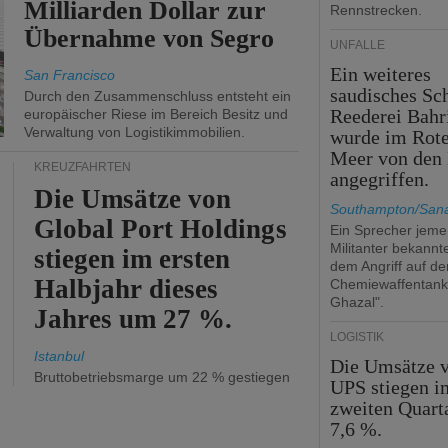
Milliarden Dollar zur
Rennstrecken.
Übernahme von Segro
UNFÄLLE
Ein weiteres
San Francisco
saudisches Sch
Durch den Zusammenschluss entsteht ein
Reederei Bahr
europäischer Riese im Bereich Besitz und
Verwaltung von Logistikimmobilien.
wurde im Rot
Meer von den 
KREUZFAHRTEN
angegriffen.
Die Umsätze von
Southampton/Sana
Global Port Holdings
Ein Sprecher jemen
Militanter bekannt
stiegen im ersten
dem Angriff auf de
Halbjahr dieses
Chemiewaffentan
Ghazal".
Jahres um 27 %.
LOGISTIK
Istanbul
Die Umsätze 
Bruttobetriebsmarge um 22 % gestiegen
UPS stiegen i
zweiten Quart
7,6 %.