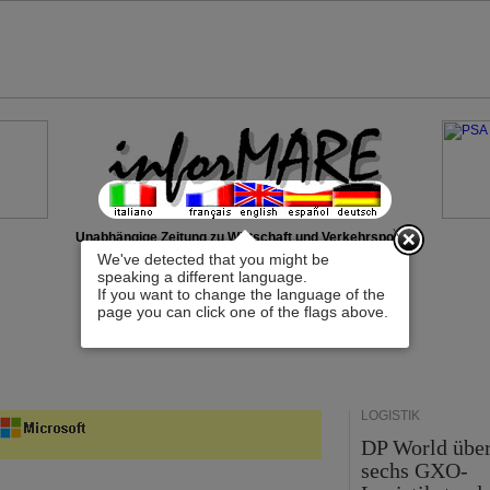
x
Unabhängige Zeitung zu Wirtschaft und Verkehrspolitik
We've detected that you might be
speaking a different language.
If you want to change the language of the
page you can click one of the flags above.
LOGISTIK
DP World übe
sechs GXO-