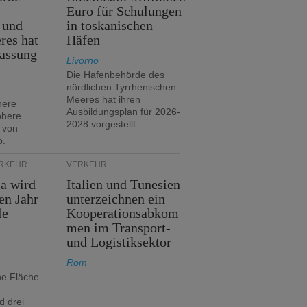
Euro für Schulungen
 und
in toskanischen
res hat
Häfen
assung
Livorno
Die Hafenbehörde des
nördlichen Tyrrhenischen
Meeres hat ihren
here
Ausbildungsplan für 2026-
öhere
2028 vorgestellt.
 von
o.
ERKEHR
VERKEHR
ia wird
Italien und Tunesien
en Jahr
unterzeichnen ein
le
Kooperationsabkom
men im Transport-
und Logistiksektor
Rom
ne Fläche
d drei