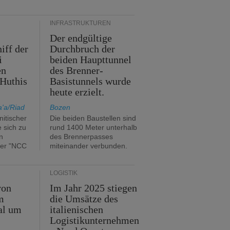
INFRASTRUKTUREN
Der endgültige
iff der
Durchbruch der
i
beiden Haupttunnel
en
des Brenner-
Huthis
Basistunnels wurde
heute erzielt.
'a/Riad
Bozen
itischer
Die beiden Baustellen sind
e sich zu
rund 1400 Meter unterhalb
n
des Brennerpasses
ker "NCC
miteinander verbunden.
LOGISTIK
von
Im Jahr 2025 stiegen
m
die Umsätze des
al um
italienischen
Logistikunternehmen