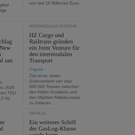
von fast 16 Millionen Euro.
glied
olge
INTERMODALEN VERKEHR
HZ Cargo und
chlag
Railtrans gründen
 New
ein Joint Venture für
m
den intermodalen
al um
Transport
Zagreb
Ziel ist es, einen
Güterverkehr von über
hs
500.000 Tonnen zwischen
es 2026
den Häfen Kroatiens und
onen TEU
den Märkten Mitteleuropas
,2 %).
zu initiieren.
UNFÄLLE
im
Ein weiteres Schiff
al
der GasLog-Klasse
wurde beim