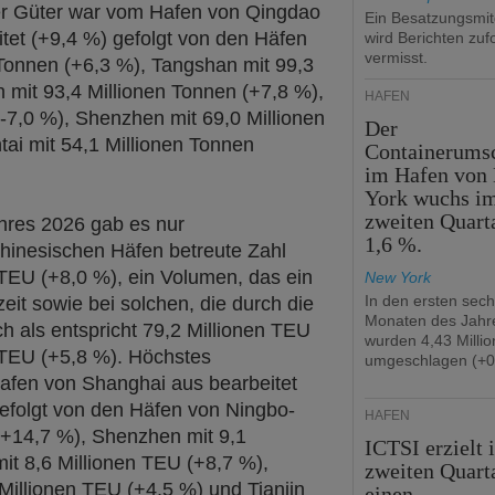
er Güter war vom Hafen von Qingdao
Ein Besatzungsmit
itet (+9,4 %) gefolgt von den Häfen
wird Berichten zuf
vermisst.
Tonnen (+6,3 %), Tangshan mit 99,3
n mit 93,4 Millionen Tonnen (+7,8 %),
HÄFEN
(-7,0 %), Shenzhen mit 69,0 Millionen
Der
ai mit 54,1 Millionen Tonnen
Containerums
im Hafen von
York wuchs i
zweiten Quart
hres 2026 gab es nur
1,6 %.
chinesischen Häfen betreute Zahl
n TEU (+8,0 %), ein Volumen, das ein
New York
In den ersten sec
eit sowie bei solchen, die durch die
Monaten des Jahr
h als entspricht 79,2 Millionen TEU
wurden 4,43 Milli
 TEU (+5,8 %). Höchstes
umgeschlagen (+0
fen von Shanghai aus bearbeitet
gefolgt von den Häfen von Ningbo-
HÄFEN
(+14,7 %), Shenzhen mit 9,1
ICTSI erzielt 
it 8,6 Millionen TEU (+8,7 %),
zweiten Quart
illionen TEU (+4,5 %) und Tianjin
einen