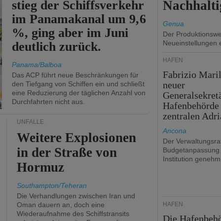
stieg der Schiffsverkehr
Nachhalti
im Panamakanal um 9,6
Genua
%, ging aber im Juni
Der Produktionswer
Neueinstellungen 
deutlich zurück.
HÄFEN
Panama/Balboa
Fabrizio Maril
Das ACP führt neue Beschränkungen für
neuer
den Tiefgang von Schiffen ein und schließt
eine Reduzierung der täglichen Anzahl von
Generalsekret
Durchfahrten nicht aus.
Hafenbehörde
zentralen Adri
UNFÄLLE
Ancona
Weitere Explosionen
Der Verwaltungsrat
in der Straße von
Budgetanpassung 
Institution genehmi
Hormuz
Southampton/Teheran
Die Verhandlungen zwischen Iran und
Oman dauern an, doch eine
HÄFEN
Wiederaufnahme des Schiffstransits
Die Hafenbeh