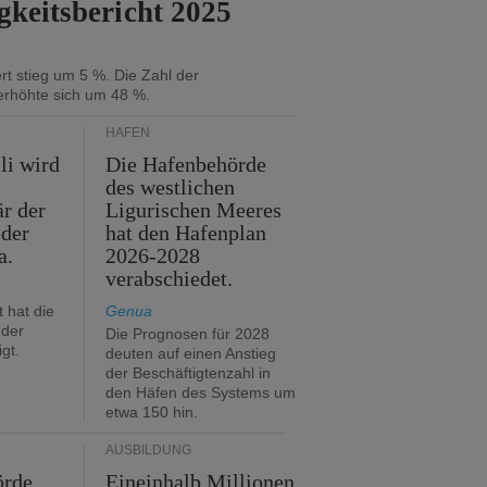
gkeitsbericht 2025
t stieg um 5 %. Die Zahl der
erhöhte sich um 48 %.
HÄFEN
li wird
Die Hafenbehörde
des westlichen
är der
Ligurischen Meeres
 der
hat den Hafenplan
a.
2026-2028
verabschiedet.
 hat die
Genua
der
Die Prognosen für 2028
gt.
deuten auf einen Anstieg
der Beschäftigtenzahl in
den Häfen des Systems um
etwa 150 hin.
AUSBILDUNG
örde
Eineinhalb Millionen