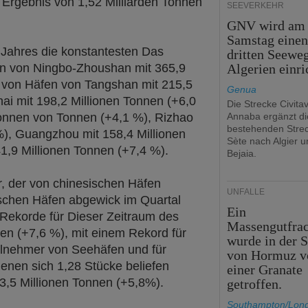
 Ergebnis von 1,52 Milliarden Tonnen
SEEVERKEHR
GNV wird am
Samstag eine
 Jahres die konstantesten Das
dritten Seewe
n von Ningbo-Zhoushan mit 365,9
Algerien einri
t von Häfen von Tangshan mit 215,5
Genua
ai mit 198,2 Millionen Tonnen (+6,0
Die Strecke Civita
Tonnen von Tonnen (+4,1 %), Rizhao
Annaba ergänzt di
bestehenden Stre
%), Guangzhou mit 158,4 Millionen
Sète nach Algier u
1,9 Millionen Tonnen (+7,4 %).
Bejaia.
, der von chinesischen Häfen
UNFÄLLE
ischen Häfen abgewick im Quartal
Ein
 Rekorde für Dieser Zeitraum des
Massengutfrac
nen (+7,6 %), mit einem Rekord für
wurde in der S
ilnehmer von Seehäfen und für
von Hormuz v
enen sich 1,28 Stücke beliefen
einer Granate
3,5 Millionen Tonnen (+5,8%).
getroffen.
Southampton/Lon