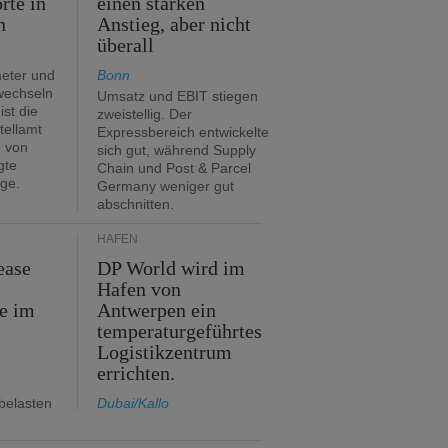
rte in
einen starken
n
Anstieg, aber nicht
überall
eter und
Bonn
 wechseln
Umsatz und EBIT stiegen
ist die
zweistellig. Der
tellamt
Expressbereich entwickelte
e von
sich gut, während Supply
gte
Chain und Post & Parcel
ge.
Germany weniger gut
abschnitten.
HÄFEN
ease
DP World wird im
Hafen von
e im
Antwerpen ein
temperaturgeführtes
Logistikzentrum
errichten.
belasten
Dubai/Kallo