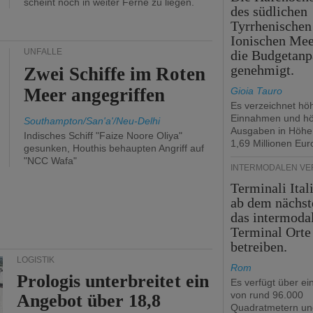
scheint noch in weiter Ferne zu liegen.
des südlichen
Tyrrhenischen
Ionischen Mee
UNFÄLLE
die Budgetanp
genehmigt.
Zwei Schiffe im Roten
Meer angegriffen
Gioia Tauro
Es verzeichnet hö
Einnahmen und h
Southampton/San'a'/Neu-Delhi
Ausgaben in Höhe
Indisches Schiff "Faize Noore Oliya"
1,69 Millionen Eur
gesunken, Houthis behaupten Angriff auf
"NCC Wafa"
INTERMODALEN V
Terminali Ital
ab dem nächst
das intermoda
Terminal Orte
betreiben.
LOGISTIK
Rom
Prologis unterbreitet ein
Es verfügt über ei
von rund 96.000
Angebot über 18,8
Quadratmetern un