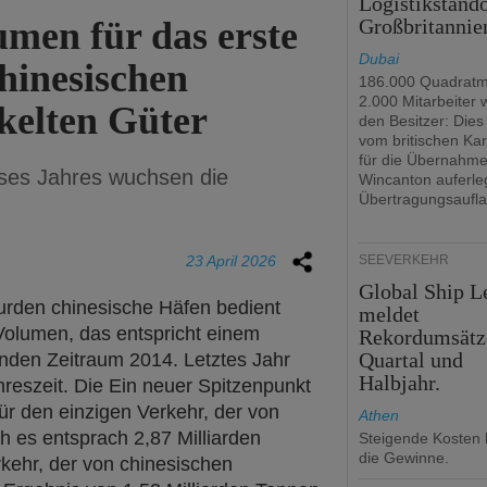
Logistikstando
men für das erste
Großbritannie
Dubai
hinesischen
186.000 Quadratm
2.000 Mitarbeiter
kelten Güter
den Besitzer: Dies 
vom britischen Kar
für die Übernahm
eses Jahres wuchsen die
Wincanton auferle
Übertragungsaufla
23 April 2026
SEEVERKEHR
Global Ship L
urden chinesische Häfen bedient
meldet
 Volumen, das entspricht einem
Rekordumsätz
Quartal und
nden Zeitraum 2014. Letztes Jahr
Halbjahr.
reszeit. Die Ein neuer Spitzenpunkt
 für den einzigen Verkehr, der von
Athen
h es entsprach 2,87 Milliarden
Steigende Kosten 
die Gewinne.
kehr, der von chinesischen