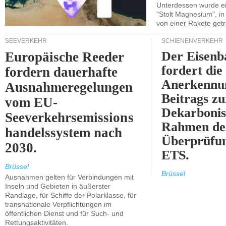
Unterdessen wurde ein
"Stolt Magnesium", i
von einer Rakete getr
SEEVERKEHR
SCHIENENVERKEHR
Der Eisenb
Europäische Reeder
fordert die
fordern dauerhafte
Anerkennun
Ausnahmeregelungen
Beitrags zu
vom EU-
Dekarbonis
Seeverkehrsemissions
Rahmen de
handelssystem nach
Überprüfun
2030.
ETS.
Brüssel
Brüssel
Ausnahmen gelten für Verbindungen mit
Inseln und Gebieten in äußerster
Randlage, für Schiffe der Polarklasse, für
transnationale Verpflichtungen im
öffentlichen Dienst und für Such- und
Rettungsaktivitäten.