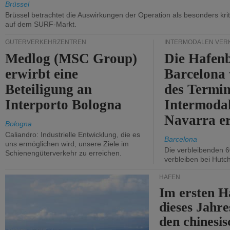
Brüssel
Brüssel betrachtet die Auswirkungen der Operation als besonders kri
auf dem SURF-Markt.
GÜTERVERKEHRZENTREN
INTERMODALEN VER
Medlog (MSC Group)
Die Hafen
erwirbt eine
Barcelona
Beteiligung an
des Termin
Interporto Bologna
Intermodal
Navarra e
Bologna
Caliandro: Industrielle Entwicklung, die es
Barcelona
uns ermöglichen wird, unsere Ziele im
Die verbleibenden 6
Schienengüterverkehr zu erreichen.
verbleiben bei Hutch
HÄFEN
Im ersten H
dieses Jahr
den chinesi