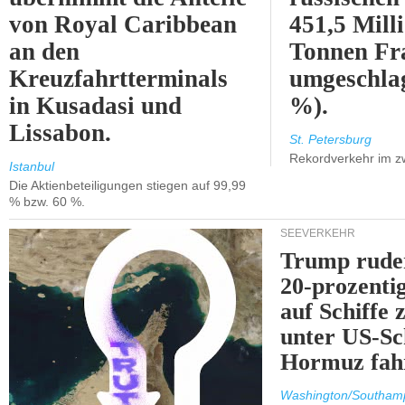
von Royal Caribbean
451,5 Mill
an den
Tonnen Fr
Kreuzfahrtterminals
umgeschla
in Kusadasi und
%).
Lissabon.
St. Petersburg
Rekordverkehr im z
Istanbul
Die Aktienbeteiligungen stiegen auf 99,99
% bzw. 60 %.
SEEVERKEHR
Trump ruder
20-prozenti
auf Schiffe 
unter US-Sc
Hormuz fah
Washington/Southam