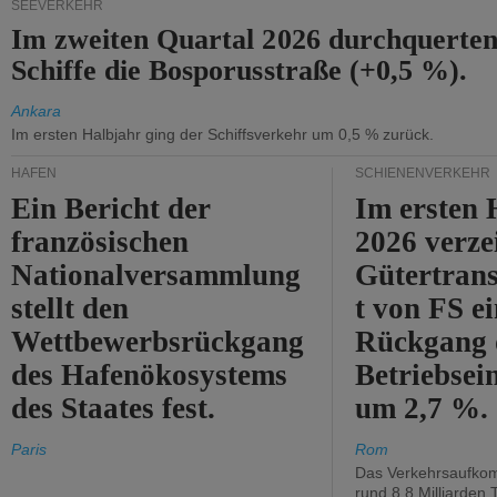
SEEVERKEHR
Im zweiten Quartal 2026 durchquerten
Schiffe die Bosporusstraße (+0,5 %).
Ankara
Im ersten Halbjahr ging der Schiffsverkehr um 0,5 % zurück.
HÄFEN
SCHIENENVERKEHR
Ein Bericht der
Im ersten 
französischen
2026 verze
Nationalversammlung
Gütertran
stellt den
t von FS e
Wettbewerbsrückgang
Rückgang 
des Hafenökosystems
Betriebse
des Staates fest.
um 2,7 %.
Paris
Rom
Das Verkehrsaufkom
rund 8,8 Milliarden 