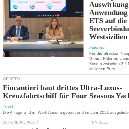
Auswirkung
Anwendung 
ETS auf die
Seeverbindu
Westsizilien
Palermo
Für die Strecken Nea
Genua-Palermo variier
Kosten zwischen 2,9 
Millionen Euro.
WERFTEN
Fincantieri baut drittes Ultra-Luxus-
Kreuzfahrtschiff für Four Seasons Yac
Triest
Die Anlage wird im Werk Ancona gebaut und im Jahr 2031 ausgeliefer
SCHIENENVERKEHR
UNFÄLLE