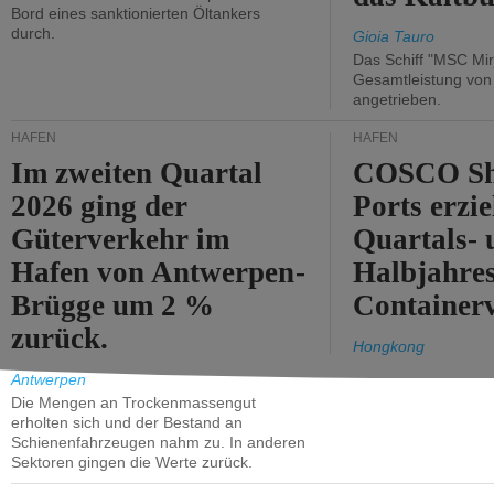
Bord eines sanktionierten Öltankers
durch.
Gioia Tauro
Das Schiff "MSC Mir
Gesamtleistung vo
angetrieben.
HÄFEN
HÄFEN
Im zweiten Quartal
COSCO Sh
2026 ging der
Ports erzie
Güterverkehr im
Quartals- 
Hafen von Antwerpen-
Halbjahre
Brügge um 2 %
Container
zurück.
Hongkong
Antwerpen
Die Mengen an Trockenmassengut
erholten sich und der Bestand an
Schienenfahrzeugen nahm zu. In anderen
Sektoren gingen die Werte zurück.