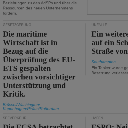
Beziehungen zu den AdSPs und über die
Ressourcen des neuen Unternehmens
fordern.
GESETZGEBUNG
UNFÄLLE
Die maritime
Ein weiter
Wirtschaft ist in
auf ein Sch
Bezug auf die
Straße vo
Überprüfung des EU-
Southampton
ETS gespalten
Ein Tanker wurde ge
Besatzung verlasse
zwischen vorsichtiger
Unterstützung und
Kritik.
Brüssel/Washington/
Kopenhagen/Piräus/Rotterdam
SEEVERKEHR
HÄFEN
Die ECSA betrachtet
ESPO: Nei