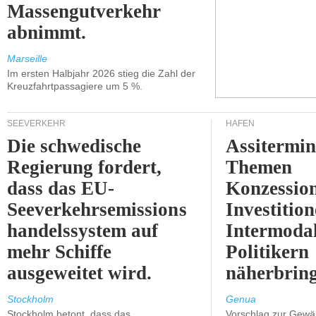
Massengutverkehr
abnimmt.
Marseille
Im ersten Halbjahr 2026 stieg die Zahl der
Kreuzfahrtpassagiere um 5 %.
SEEVERKEHR
HÄFEN
Die schwedische
Assitermin
Regierung fordert,
Themen
dass das EU-
Konzessio
Seeverkehrsemissions
Investitio
handelssystem auf
Intermodal
mehr Schiffe
Politikern
ausgeweitet wird.
näherbring
Stockholm
Genua
Stockholm betont, dass das
Vorschlag zur Gewä