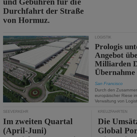
und Gebühren für die
Durchfahrt der Straße
von Hormuz.
LOGISTIK
Prologis unt
Angebot übe
Milliarden 
Übernahme 
San Francisco
Durch den Zusammens
europäischer Riese i
Verwaltung von Logist
SEEVERKEHR
KREUZFAHRTEN
Im zweiten Quartal
Die Umsät
(April-Juni)
Global Por