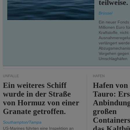
teilweise.
Brüssel
Ein neuer Fonds
Millionen Euro f
Kraftstoffe, nich
Ausnahmeregelun
verlängert werde
Abzugsmechanism
Vorgehen gegen
Umschlaghäfen.
UNFÄLLE
HÄFEN
Ein weiteres Schiff
Hafen von
wurde in der Straße
Tauro: Ers
von Hormuz von einer
Anbindung
Granate getroffen.
großen
Containers
Southampton/Tampa
das Kaltbü
US-Marines führten eine Inspektion an