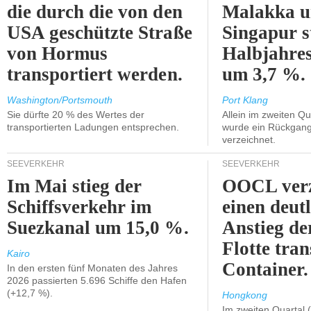
die durch die von den
Malakka 
USA geschützte Straße
Singapur s
von Hormus
Halbjahres
transportiert werden.
um 3,7 %.
Washington/Portsmouth
Port Klang
Sie dürfte 20 % des Wertes der
Allein im zweiten Qu
transportierten Ladungen entsprechen.
wurde ein Rückgang
verzeichnet.
SEEVERKEHR
SEEVERKEHR
Im Mai stieg der
OOCL verz
Schiffsverkehr im
einen deut
Suezkanal um 15,0 %.
Anstieg de
Flotte tran
Kairo
Container.
In den ersten fünf Monaten des Jahres
2026 passierten 5.696 Schiffe den Hafen
(+12,7 %).
Hongkong
Im zweiten Quartal (