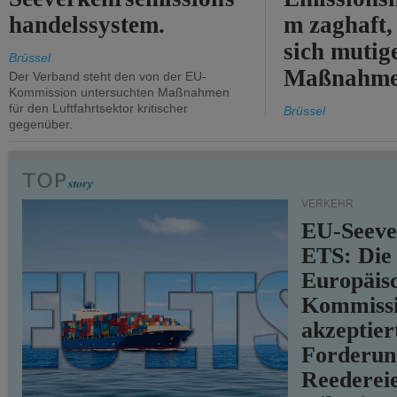
handelssystem.
m zaghaft, 
sich mutig
Brüssel
Maßnahmen
Der Verband steht den von der EU-
Kommission untersuchten Maßnahmen
für den Luftfahrtsektor kritischer
Brüssel
gegenüber.
VERKEHR
EU-Seeve
ETS: Die
Europäis
Kommiss
akzeptier
Forderun
Reederei