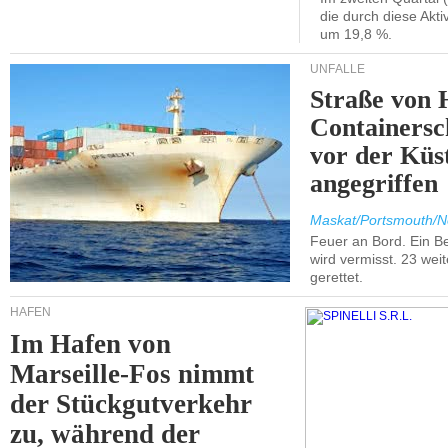
die durch diese Akti
um 19,8 %.
UNFÄLLE
Straße von 
Containersc
vor der Kü
angegriffen
Maskat/Portsmouth/N
Feuer an Bord. Ein B
wird vermisst. 23 wei
gerettet.
HÄFEN
Im Hafen von
Marseille-Fos nimmt
der Stückgutverkehr
zu, während der