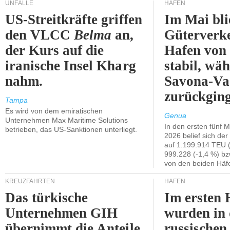
UNFÄLLE
HÄFEN
US-Streitkräfte griffen
Im Mai bli
den VLCC
Belma
an,
Güterverk
der Kurs auf die
Hafen von
iranische Insel Kharg
stabil, wäh
nahm.
Savona-Va
zurückging
Tampa
Es wird von dem emiratischen
Genua
Unternehmen Max Maritime Solutions
In den ersten fünf 
betrieben, das US-Sanktionen unterliegt.
2026 belief sich de
auf 1.199.914 TEU 
999.228 (-1,4 %) bz
von den beiden Häfe
KREUZFAHRTEN
HÄFEN
Das türkische
Im ersten 
Unternehmen GIH
wurden in
übernimmt die Anteile
russischen