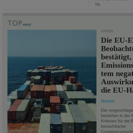
%).
HÄFEN
Die EU-E
Beobachtu
bestätigt,
Emissions
tem negat
Auswirku
die EU-Hä
Madrid
Die vorgeschlag
bestehen in der 
Kriterien für di
benachbarter
Containerumschl