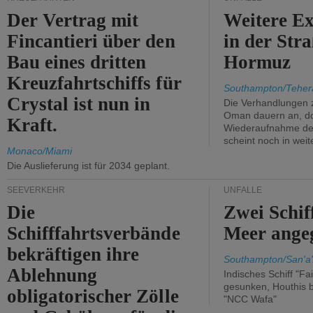
Der Vertrag mit
Weitere Ex
Fincantieri über den
in der Str
Bau eines dritten
Hormuz
Kreuzfahrtschiffs für
Southampton/Teher
Crystal ist nun in
Die Verhandlungen 
Oman dauern an, d
Kraft.
Wiederaufnahme des 
scheint noch in weit
Monaco/Miami
Die Auslieferung ist für 2034 geplant.
SEEVERKEHR
UNFÄLLE
Die
Zwei Schif
Schifffahrtsverbände
Meer angeg
bekräftigen ihre
Southampton/San'a'
Ablehnung
Indisches Schiff "Fa
gesunken, Houthis b
obligatorischer Zölle
"NCC Wafa"