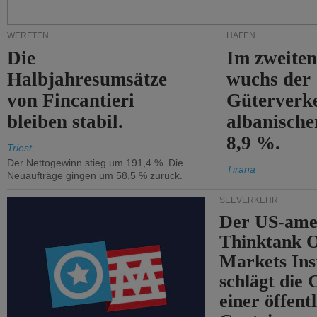
WERFTEN
HÄFEN
Die
Im zweiten
Halbjahresumsätze
wuchs der
von Fincantieri
Güterverke
bleiben stabil.
albanisch
8,9 %.
Triest
Der Nettogewinn stieg um 191,4 %. Die
Tirana
Neuaufträge gingen um 58,5 % zurück.
SEEVERKEHR
Der US-ame
Thinktank 
Markets Ins
schlägt die
einer öffent