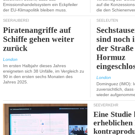
Emissionshandelssystem ein Eckpfeiler
auf die Konzessions
der EU-Klimapolitik bleiben muss.
die den Schienenve
SEERÄUBEREI
SEELEUTEN
Piratenangriffe auf
Sechstause
Schiffe gehen weiter
sind noch 
zurück
der Straße
Hormuz
London
eingeschlo
Im ersten Halbjahr dieses Jahres
ereigneten sich 38 Unfälle, im Vergleich zu
90 in den ersten sechs Monaten des
London
Jahres 2025.
Dominguez (IMO): Ic
zuversichtlich, das
wieder aufgenomme
SEEVERKEHR
Eine Studie 
erheblichen
kontraprodu