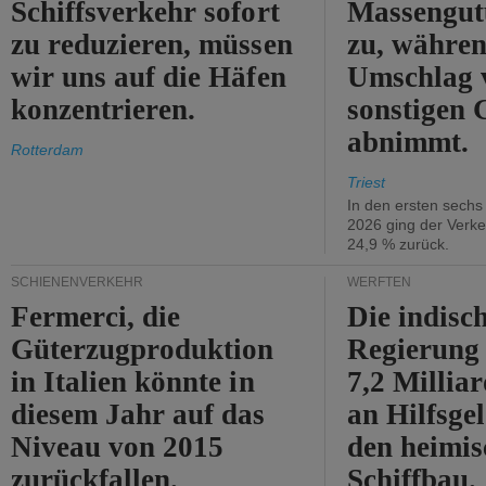
Schiffsverkehr sofort
Massengut
zu reduzieren, müssen
zu, währen
wir uns auf die Häfen
Umschlag 
konzentrieren.
sonstigen 
abnimmt.
Rotterdam
Triest
In den ersten sech
2026 ging der Verk
24,9 % zurück.
SCHIENENVERKEHR
WERFTEN
Fermerci, die
Die indisc
Güterzugproduktion
Regierung
in Italien könnte in
7,2 Millia
diesem Jahr auf das
an Hilfsge
Niveau von 2015
den heimi
zurückfallen.
Schiffbau.