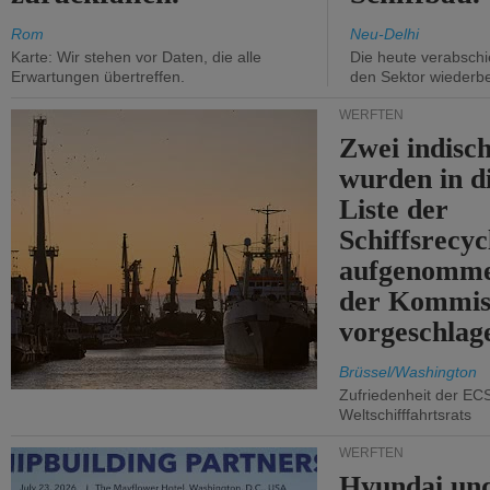
Rom
Neu-Delhi
Karte: Wir stehen vor Daten, die alle
Die heute verabschie
Erwartungen übertreffen.
den Sektor wiederb
WERFTEN
Zwei indisc
wurden in d
Liste der
Schiffsrecyc
aufgenomme
der Kommis
vorgeschlag
Brüssel/Washington
Zufriedenheit der EC
Weltschifffahrtsrats
WERFTEN
Hyundai un