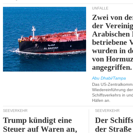
UNFÄLLE
Zwei von 
der Vereini
Arabischen
betriebene
wurden in d
von Hormu
angegriffen.
Abu Dhabi/Tampa
Das US-Zentralkomma
Wiedereinführung der
Schiffsverkehrs in un
Häfen an.
SEEVERKEHR
SEEVERKEHR
Trump kündigt eine
Der Schiff
Steuer auf Waren an,
der Straße