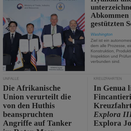
unterzeichn
Abkommen 
gestützten S
Washington
Ziel ist ein autonome
dem alle Prozesse, ei
Konstruktion, Produkti
Inspektion und Prüfun
verbunden sind.
UNFÄLLE
KREUZFAHRTEN
Die Afrikanische
In Genua l
Union verurteilt die
Fincantier
von den Huthis
Kreuzfahrt
beanspruchten
Explora II
Angriffe auf Tanker
Explora Jo