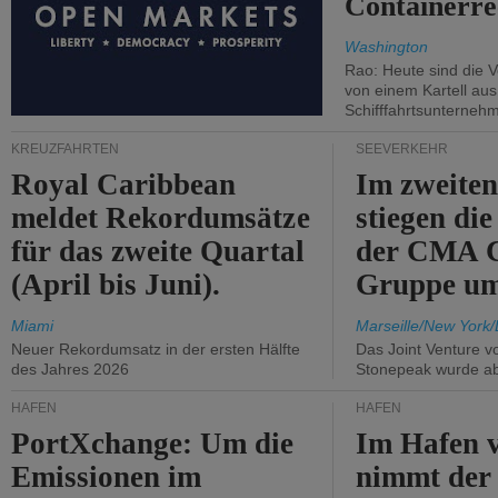
Containerre
Washington
Rao: Heute sind die V
von einem Kartell au
Schifffahrtsunterneh
KREUZFAHRTEN
SEEVERKEHR
Royal Caribbean
Im zweiten
meldet Rekordumsätze
stiegen di
für das zweite Quartal
der CMA
(April bis Juni).
Gruppe um
Miami
Marseille/New York/
Neuer Rekordumsatz in der ersten Hälfte
Das Joint Venture v
des Jahres 2026
Stonepeak wurde a
HÄFEN
HÄFEN
PortXchange: Um die
Im Hafen v
Emissionen im
nimmt der