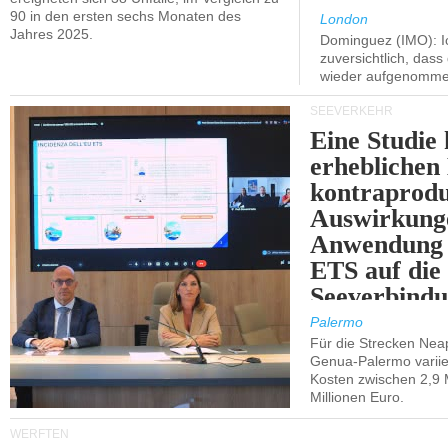
90 in den ersten sechs Monaten des
London
Jahres 2025.
Dominguez (IMO): Ic
zuversichtlich, das
wieder aufgenomme
SEEVERKEHR
Eine Studie 
erheblichen
kontraprodu
Auswirkung
Anwendung 
ETS auf die
Seeverbindu
Westsizilien
Palermo
Für die Strecken Nea
Genua-Palermo variier
Kosten zwischen 2,9 
Millionen Euro.
WERFTEN