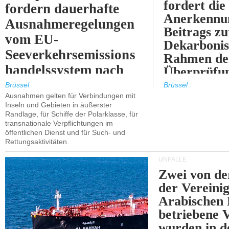
fordert die
fordern dauerhafte
Anerkennun
Ausnahmeregelungen
Beitrags zu
vom EU-
Dekarbonis
Seeverkehrsemissions
Rahmen de
handelssystem nach
Überprüfun
2030.
ETS.
Brüssel
Brüssel
Ausnahmen gelten für Verbindungen mit
Inseln und Gebieten in äußerster
Randlage, für Schiffe der Polarklasse, für
transnationale Verpflichtungen im
öffentlichen Dienst und für Such- und
Rettungsaktivitäten.
UNFÄLLE
Zwei von 
der Vereini
Arabischen
betriebene
wurden in d