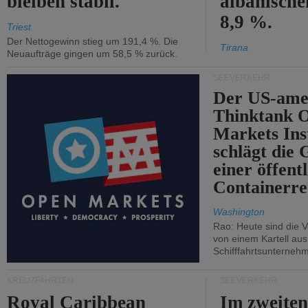
bleiben stabil.
albanisch
8,9 %.
Triest
Der Nettogewinn stieg um 191,4 %. Die
Tirana
Neuaufträge gingen um 58,5 % zurück.
SEEVERKEHR
Der US-ame
Thinktank 
Markets Ins
schlägt die
einer öffent
Containerre
Washington
Rao: Heute sind die V
von einem Kartell au
Schifffahrtsunterneh
KREUZFAHRTEN
SEEVERKEHR
Royal Caribbean
Im zweiten