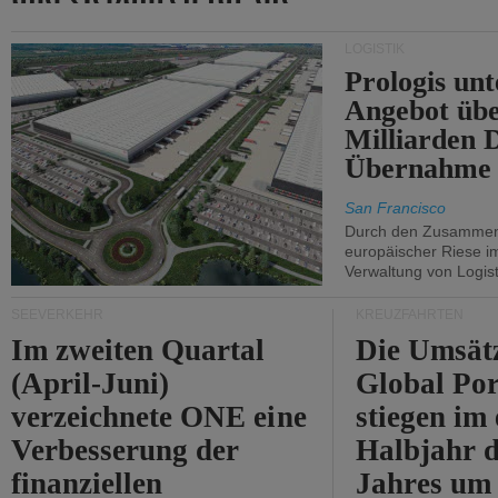
Durchfahrt der Straße
LOGISTIK
von Hormuz.
Prologis unt
Angebot übe
Milliarden 
Übernahme 
San Francisco
Durch den Zusammens
europäischer Riese i
Verwaltung von Logist
SEEVERKEHR
KREUZFAHRTEN
Im zweiten Quartal
Die Umsät
(April-Juni)
Global Por
verzeichnete ONE eine
stiegen im 
Verbesserung der
Halbjahr d
finanziellen
Jahres um