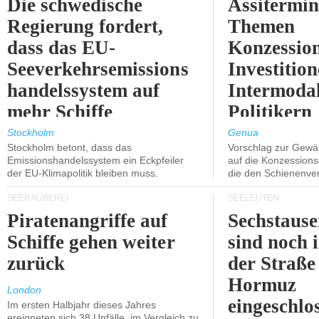
Die schwedische
Assitermin
Regierung fordert,
Themen
dass das EU-
Konzessio
Seeverkehrsemissions
Investitio
handelssystem auf
Intermodal
mehr Schiffe
Politikern
ausgeweitet wird.
näherbring
Stockholm
Genua
Stockholm betont, dass das
Vorschlag zur Gewä
Emissionshandelssystem ein Eckpfeiler
auf die Konzessions
der EU-Klimapolitik bleiben muss.
die den Schienenve
SEERÄUBEREI
SEELEUTEN
Piratenangriffe auf
Sechstause
Schiffe gehen weiter
sind noch 
zurück
der Straße
Hormuz
London
eingeschlo
Im ersten Halbjahr dieses Jahres
ereigneten sich 38 Unfälle, im Vergleich zu