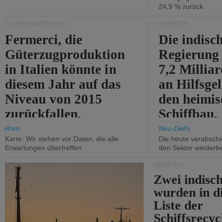
24,9 % zurück.
SCHIENENVERKEHR
WERFTEN
Fermerci, die
Die indisc
Güterzugproduktion
Regierung
in Italien könnte in
7,2 Millia
diesem Jahr auf das
an Hilfsge
Niveau von 2015
den heimi
zurückfallen.
Schiffbau.
Rom
Neu-Delhi
Karte: Wir stehen vor Daten, die alle
Die heute verabschie
Erwartungen übertreffen.
den Sektor wiederb
WERFTEN
Zwei indisc
wurden in d
Liste der
Schiffsrecyc