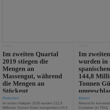
HÄFEN
HÄFEN
Im zweiten Quartal
Im zweiten
2019 stiegen die
wurden in
Mengen an
spanische
Massengut, während
144,8 Mill
die Mengen an
Tonnen Gü
Stückgut
umgeschla
zurückgingen.
%).
Rotterdam
Madrid
Im ersten Halbjahr 2026 wurden 212,0
Rekord für konventi
Millionen Tonnen Güter transportiert (+0,4
Container (in TEU)