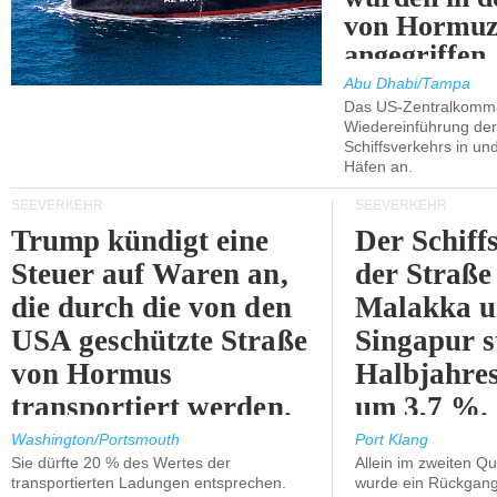
von Hormu
angegriffen.
Abu Dhabi/Tampa
Das US-Zentralkomma
Wiedereinführung der
Schiffsverkehrs in un
Häfen an.
SEEVERKEHR
SEEVERKEHR
Trump kündigt eine
Der Schiff
Steuer auf Waren an,
der Straße
die durch die von den
Malakka 
USA geschützte Straße
Singapur s
von Hormus
Halbjahres
transportiert werden.
um 3,7 %.
Washington/Portsmouth
Port Klang
Sie dürfte 20 % des Wertes der
Allein im zweiten Qu
transportierten Ladungen entsprechen.
wurde ein Rückgang