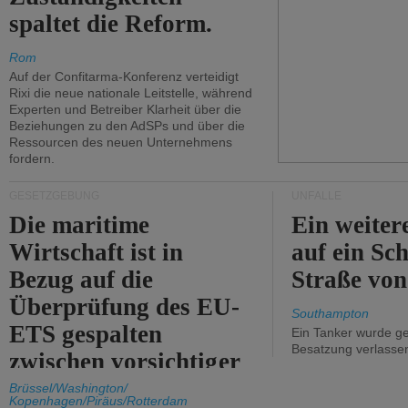
spaltet die Reform.
Rom
Auf der Confitarma-Konferenz verteidigt
Rixi die neue nationale Leitstelle, während
Experten und Betreiber Klarheit über die
Beziehungen zu den AdSPs und über die
Ressourcen des neuen Unternehmens
fordern.
GESETZGEBUNG
UNFÄLLE
Die maritime
Ein weiter
Wirtschaft ist in
auf ein Sch
Bezug auf die
Straße vo
Überprüfung des EU-
Southampton
ETS gespalten
Ein Tanker wurde ge
Besatzung verlasse
zwischen vorsichtiger
Unterstützung und
Brüssel/Washington/
Kopenhagen/Piräus/Rotterdam