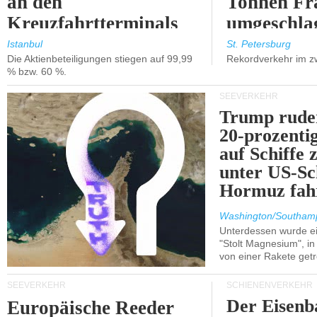
an den
Tonnen Fr
Kreuzfahrtterminals
umgeschla
in Kusadasi und
%).
Istanbul
St. Petersburg
Die Aktienbeteiligungen stiegen auf 99,99
Rekordverkehr im z
Lissabon.
% bzw. 60 %.
SEEVERKEHR
Trump ruder
20-prozenti
auf Schiffe 
unter US-Sc
Hormuz fah
Washington/Southam
Unterdessen wurde ein
"Stolt Magnesium", i
von einer Rakete getr
SEEVERKEHR
SCHIENENVERKEHR
Der Eisenb
Europäische Reeder