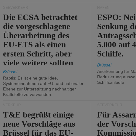
Kritik.
SEEVERKEHR
HÄFEN
Die ECSA betrachtet
ESPO: Nei
die vorgeschlagene
Senkung d
Überarbeitung des
Antragssc
EU-ETS als einen
5.000 auf
ersten Schritt, aber
Schiffe.
viele weitere sollten
Brüssel
folgen.
Anerkennung für M
Brüssel
Reduzierung auswe
Raptis: Es ist eine gute Idee,
Schiffsanläufe
Systemeinnahmen auf EU- und nationaler
Ebene zur Unterstützung nachhaltiger
Kraftstoffe zu verwenden.
VERKEHR
SEEVERKEHR
T&E begrüßt einige
Für Assarm
neue Vorschläge aus
der Vorsch
Brüssel für das EU-
Kommissi