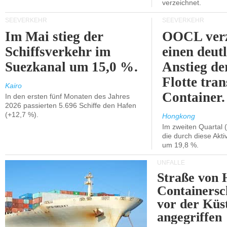
verzeichnet.
SEEVERKEHR
SEEVERKEHR
Im Mai stieg der
OOCL verz
Schiffsverkehr im
einen deut
Suezkanal um 15,0 %.
Anstieg de
Flotte tran
Kairo
Container.
In den ersten fünf Monaten des Jahres
2026 passierten 5.696 Schiffe den Hafen
(+12,7 %).
Hongkong
Im zweiten Quartal (
die durch diese Akti
um 19,8 %.
UNFÄLLE
Straße von 
Containersc
vor der Kü
angegriffen