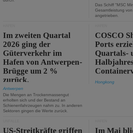
durch.
Das Schiff "MSC Mir
Gesamtleistung vo
angetrieben.
HÄFEN
HÄFEN
Im zweiten Quartal
COSCO Sh
2026 ging der
Ports erzie
Güterverkehr im
Quartals- 
Hafen von Antwerpen-
Halbjahre
Brügge um 2 %
Container
zurück.
Hongkong
Antwerpen
Die Mengen an Trockenmassengut
erholten sich und der Bestand an
Schienenfahrzeugen nahm zu. In anderen
Sektoren gingen die Werte zurück.
UNFÄLLE
HÄFEN
US-Streitkräfte griffen
Im Mai bli