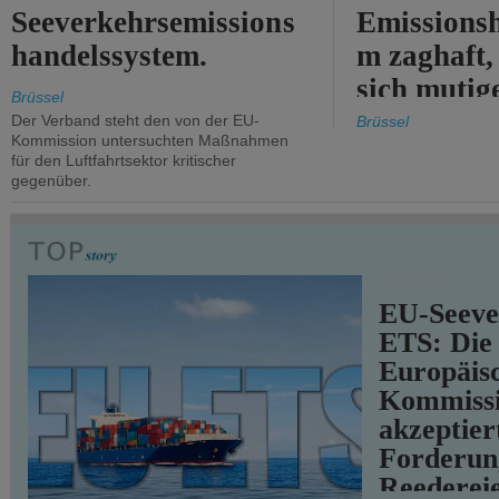
Seeverkehrsemissions
Emissionsh
handelssystem.
m zaghaft, 
sich mutig
Brüssel
Maßnahmen
Der Verband steht den von der EU-
Brüssel
Kommission untersuchten Maßnahmen
für den Luftfahrtsektor kritischer
gegenüber.
VERKEHR
EU-Seeve
ETS: Die
Europäis
Kommiss
akzeptier
Forderun
Reederei