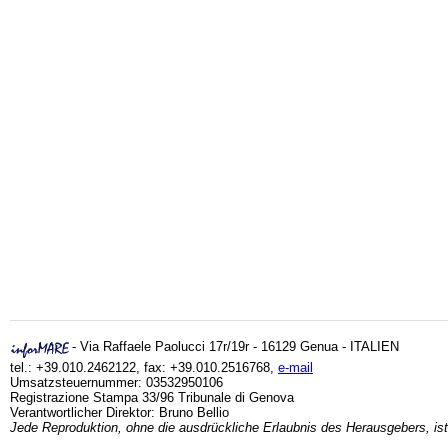
- Via Raffaele Paolucci 17r/19r - 16129 Genua - ITALIEN
tel.: +39.010.2462122, fax: +39.010.2516768,
e-mail
Umsatzsteuernummer: 03532950106
Registrazione Stampa 33/96 Tribunale di Genova
Verantwortlicher Direktor: Bruno Bellio
Jede Reproduktion, ohne die ausdrückliche Erlaubnis des Herausgebers, ist