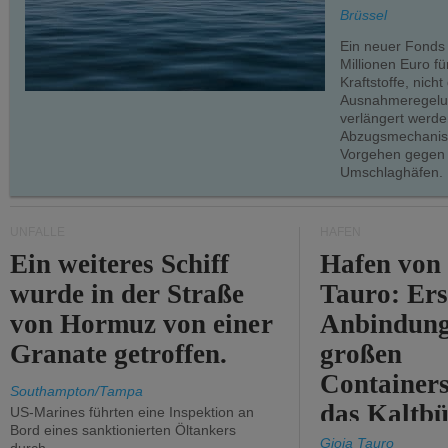
teilweise.
Brüssel
Ein neuer Fonds
Millionen Euro f
Kraftstoffe, nich
Ausnahmeregelun
verlängert werde
Abzugsmechanism
Vorgehen gegen
Umschlaghäfen.
UNFÄLLE
HÄFEN
Ein weiteres Schiff
Hafen von
wurde in der Straße
Tauro: Ers
von Hormuz von einer
Anbindung
Granate getroffen.
großen
Containers
Southampton/Tampa
das Kaltbü
US-Marines führten eine Inspektion an
Bord eines sanktionierten Öltankers
Gioia Tauro