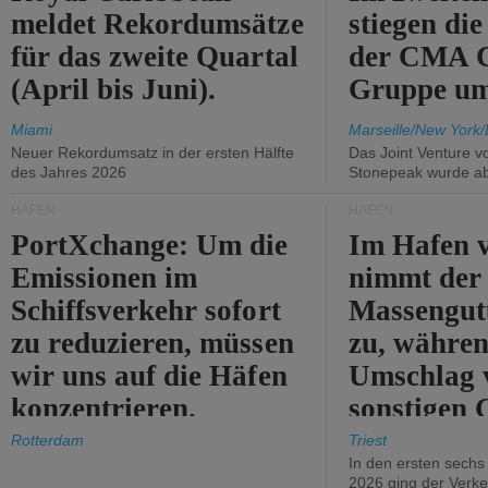
meldet Rekordumsätze
stiegen di
für das zweite Quartal
der CMA
(April bis Juni).
Gruppe um
Miami
Marseille/New York/
Neuer Rekordumsatz in der ersten Hälfte
Das Joint Venture v
des Jahres 2026
Stonepeak wurde a
HÄFEN
HÄFEN
PortXchange: Um die
Im Hafen v
Emissionen im
nimmt der
Schiffsverkehr sofort
Massengut
zu reduzieren, müssen
zu, währen
wir uns auf die Häfen
Umschlag 
konzentrieren.
sonstigen 
abnimmt.
Rotterdam
Triest
In den ersten sech
2026 ging der Verk