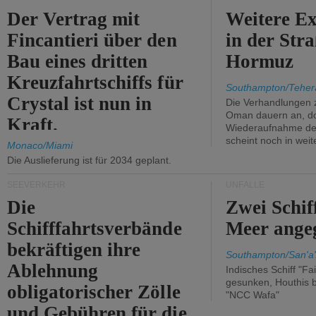
Der Vertrag mit
Weitere Ex
Fincantieri über den
in der Str
Bau eines dritten
Hormuz
Kreuzfahrtschiffs für
Southampton/Teher
Crystal ist nun in
Die Verhandlungen 
Oman dauern an, d
Kraft.
Wiederaufnahme des 
scheint noch in weit
Monaco/Miami
Die Auslieferung ist für 2034 geplant.
SEEVERKEHR
UNFÄLLE
Die
Zwei Schif
Schifffahrtsverbände
Meer angeg
bekräftigen ihre
Southampton/San'a'
Ablehnung
Indisches Schiff "Fa
gesunken, Houthis b
obligatorischer Zölle
"NCC Wafa"
und Gebühren für die