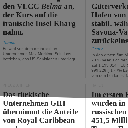
den VLCC
Belma
an,
Güterverk
der Kurs auf die
Hafen von
iranische Insel Kharg
stabil, wäh
nahm.
Savona-Va
zurückging
Tampa
Es wird von dem emiratischen
Genua
Unternehmen Max Maritime Solutions
In den ersten fünf 
betrieben, das US-Sanktionen unterliegt.
2026 belief sich de
auf 1.199.914 TEU 
999.228 (-1,4 %) bz
von den beiden Häfe
KREUZFAHRTEN
HÄFEN
Das türkische
Im ersten 
Unternehmen GIH
wurden in
übernimmt die Anteile
russischen
von Royal Caribbean
451,5 Mill