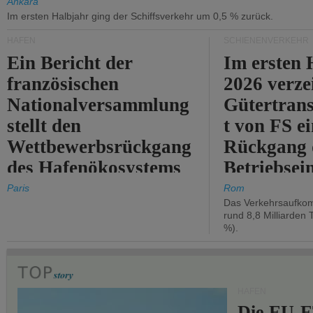
Ankara
Im ersten Halbjahr ging der Schiffsverkehr um 0,5 % zurück.
HÄFEN
SCHIENENVERKEHR
Ein Bericht der
Im ersten 
französischen
2026 verze
Nationalversammlung
Gütertran
stellt den
t von FS e
Wettbewerbsrückgang
Rückgang 
des Hafenökosystems
Betriebse
des Staates fest.
um 2,7 %.
Paris
Rom
Das Verkehrsaufkom
rund 8,8 Milliarden 
%).
HÄFEN
Die EU-E