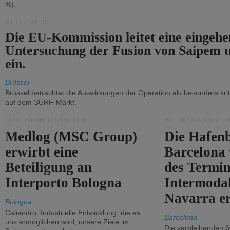
%).
WETTBEWERB
Die EU-Kommission leitet eine eingeh
Untersuchung der Fusion von Saipem 
ein.
Brüssel
Brüssel betrachtet die Auswirkungen der Operation als besonders kri
auf dem SURF-Markt.
GÜTERVERKEHRZENTREN
INTERMODALEN VER
Medlog (MSC Group)
Die Hafen
erwirbt eine
Barcelona
Beteiligung an
des Termin
Interporto Bologna
Intermodal
Navarra e
Bologna
Caliandro: Industrielle Entwicklung, die es
Barcelona
uns ermöglichen wird, unsere Ziele im
Die verbleibenden 6