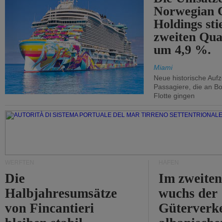
Norwegian C
Holdings sti
zweiten Qua
um 4,9 %.
Miami
Neue historische Auf
Passagiere, die an Bo
Flotte gingen
WERFTEN
HÄFEN
Die
Im zweiten
Halbjahresumsätze
wuchs der
von Fincantieri
Güterverke