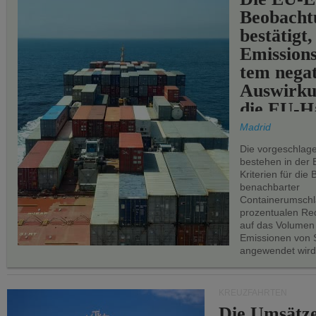
Beobachtu
bestätigt,
Emissions
tem negat
Auswirku
die EU-Hä
Madrid
Die vorgeschlag
bestehen in der 
Kriterien für di
benachbarter
Containerumschl
prozentualen Red
auf das Volumen
Emissionen von S
angewendet wird
KREUZFAHRTEN
Die Umsätze