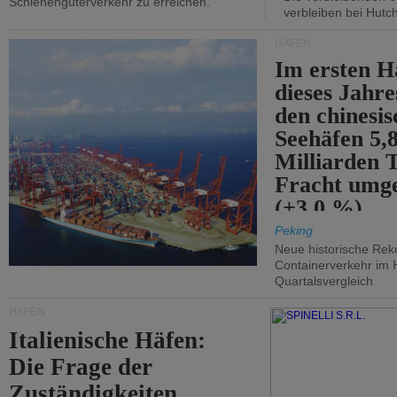
Schienengüterverkehr zu erreichen.
verbleiben bei Hutch
HÄFEN
Im ersten H
dieses Jahr
den chinesi
Seehäfen 5,
Milliarden 
Fracht umg
(+3,0 %).
Peking
Neue historische Rek
Containerverkehr im 
Quartalsvergleich
HÄFEN
Italienische Häfen:
Die Frage der
Zuständigkeiten