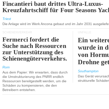
Fincantieri baut drittes Ultra-Luxus-
Kreuzfahrtschiff für Four Seasons Yac
Triest
Die Anlage wird im Werk Ancona gebaut und im Jahr 2031 ausgeliefer
SCHIENENVERKEHR
UNFÄLLE
Fermerci fordert die
Ein weiter
Suche nach Ressourcen
wurde in d
zur Unterstützung des
von Hormu
Schienengüterverkehrs.
Drohne get
Rom
Southampton
Aus dem Papier: Wir erwarten, dass durch
Das Gerät verursach
die Umstrukturierung des PNRR endlich
strukturelle Schäden
Ressourcen bereitgestellt werden, um die
Schäden zu kompensieren, die den
Betreibern entstehen.