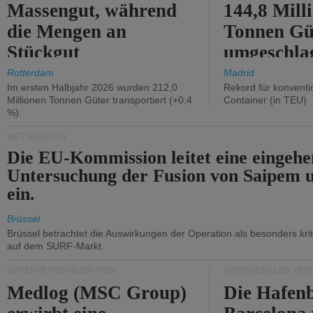
Massengut, während
144,8 Mill
die Mengen an
Tonnen Gü
Stückgut
umgeschla
zurückgingen.
%).
Rotterdam
Madrid
Im ersten Halbjahr 2026 wurden 212,0
Rekord für konventi
Millionen Tonnen Güter transportiert (+0,4
Container (in TEU)
%).
WETTBEWERB
Die EU-Kommission leitet eine eingeh
Untersuchung der Fusion von Saipem 
ein.
Brüssel
Brüssel betrachtet die Auswirkungen der Operation als besonders kri
auf dem SURF-Markt.
GÜTERVERKEHRZENTREN
INTERMODALEN VER
Medlog (MSC Group)
Die Hafen