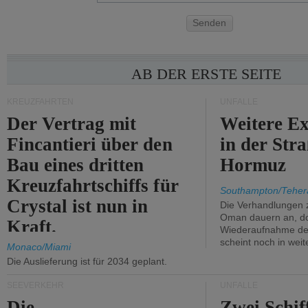
Senden
AB DER ERSTE SEITE
KREUZFAHRTEN
UNFÄLLE
Der Vertrag mit
Weitere Ex
Fincantieri über den
in der Str
Bau eines dritten
Hormuz
Kreuzfahrtschiffs für
Southampton/Teher
Crystal ist nun in
Die Verhandlungen 
Oman dauern an, d
Kraft.
Wiederaufnahme des 
scheint noch in weit
Monaco/Miami
Die Auslieferung ist für 2034 geplant.
SEEVERKEHR
UNFÄLLE
Die
Zwei Schif