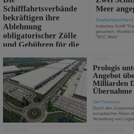
Schifffahrtsverbände
Meer angeg
bekräftigen ihre
Southampton/San'a'
Ablehnung
Indisches Schiff "Fa
gesunken, Houthis b
obligatorischer Zölle
"NCC Wafa"
und Gebühren für die
Durchfahrt der Straße
LOGISTIK
von Hormuz.
Prologis unt
Angebot übe
Milliarden 
Übernahme 
San Francisco
Durch den Zusammens
europäischer Riese i
Verwaltung von Logist
SEEVERKEHR
KREUZFAHRTEN