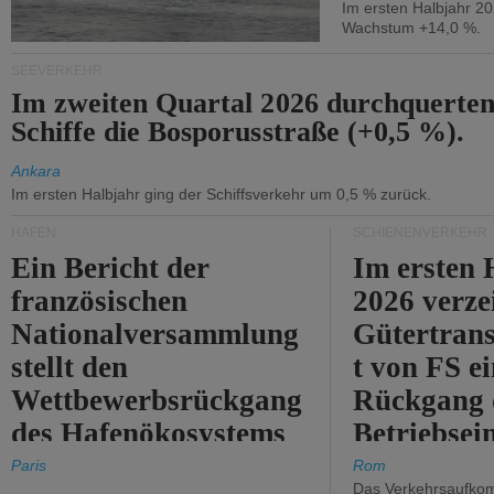
Im ersten Halbjahr 2
Wachstum +14,0 %.
SEEVERKEHR
Im zweiten Quartal 2026 durchquerten
Schiffe die Bosporusstraße (+0,5 %).
Ankara
Im ersten Halbjahr ging der Schiffsverkehr um 0,5 % zurück.
HÄFEN
SCHIENENVERKEHR
Ein Bericht der
Im ersten 
französischen
2026 verze
Nationalversammlung
Gütertran
stellt den
t von FS e
Wettbewerbsrückgang
Rückgang 
des Hafenökosystems
Betriebse
des Staates fest.
um 2,7 %.
Paris
Rom
Das Verkehrsaufkom