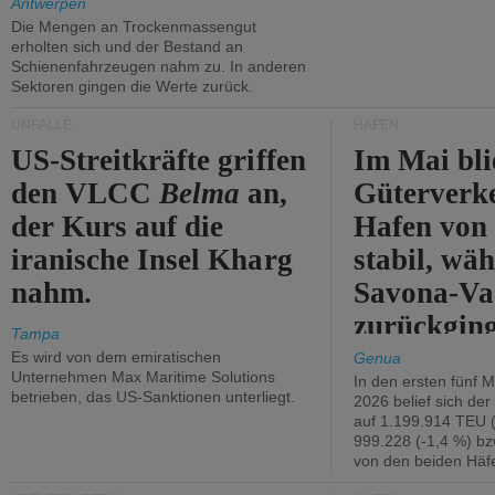
Antwerpen
Die Mengen an Trockenmassengut
erholten sich und der Bestand an
Schienenfahrzeugen nahm zu. In anderen
Sektoren gingen die Werte zurück.
UNFÄLLE
HÄFEN
US-Streitkräfte griffen
Im Mai bli
den VLCC
Belma
an,
Güterverk
der Kurs auf die
Hafen von
iranische Insel Kharg
stabil, wäh
nahm.
Savona-Va
zurückging
Tampa
Es wird von dem emiratischen
Genua
Unternehmen Max Maritime Solutions
In den ersten fünf 
betrieben, das US-Sanktionen unterliegt.
2026 belief sich de
auf 1.199.914 TEU 
999.228 (-1,4 %) bz
von den beiden Häfe