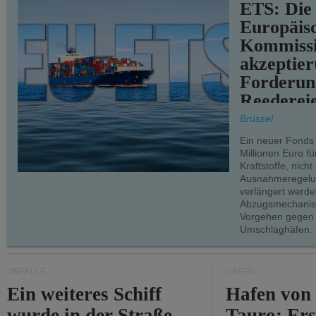
ETS: Die
Europäis
Kommiss
akzeptier
Forderun
Reederei
teilweise.
Brüssel
Ein neuer Fonds
Millionen Euro f
Kraftstoffe, nich
Ausnahmeregelun
verlängert werde
Abzugsmechanism
Vorgehen gegen
Umschlaghäfen.
UNFÄLLE
HÄFEN
Ein weiteres Schiff
Hafen von
wurde in der Straße
Tauro: Ers