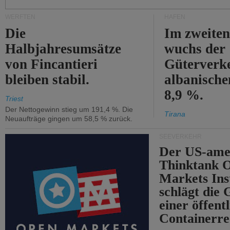
WERFTEN
HÄFEN
Die
Im zweiten
Halbjahresumsätze
wuchs der
von Fincantieri
Güterverke
bleiben stabil.
albanisch
8,9 %.
Triest
Der Nettogewinn stieg um 191,4 %. Die
Tirana
Neuaufträge gingen um 58,5 % zurück.
SEEVERKEHR
Der US-ame
Thinktank 
Markets Ins
schlägt die
einer öffent
Containerre