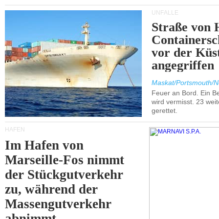
UNFÄLLE
Straße von 
Containersc
vor der Kü
angegriffen
Maskat/Portsmouth/N
Feuer an Bord. Ein B
wird vermisst. 23 wei
gerettet.
HÄFEN
Im Hafen von
Marseille-Fos nimmt
der Stückgutverkehr
zu, während der
Massengutverkehr
abnimmt.