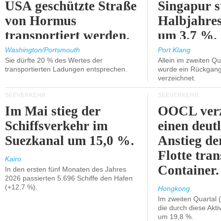
USA geschützte Straße
Singapur s
von Hormus
Halbjahres
transportiert werden.
um 3,7 %.
Washington/Portsmouth
Port Klang
Sie dürfte 20 % des Wertes der
Allein im zweiten Qu
transportierten Ladungen entsprechen.
wurde ein Rückgang
verzeichnet.
SEEVERKEHR
SEEVERKEHR
Im Mai stieg der
OOCL verz
Schiffsverkehr im
einen deut
Suezkanal um 15,0 %.
Anstieg de
Flotte tran
Kairo
Container.
In den ersten fünf Monaten des Jahres
2026 passierten 5.696 Schiffe den Hafen
(+12,7 %).
Hongkong
Im zweiten Quartal (
die durch diese Akti
um 19,8 %.