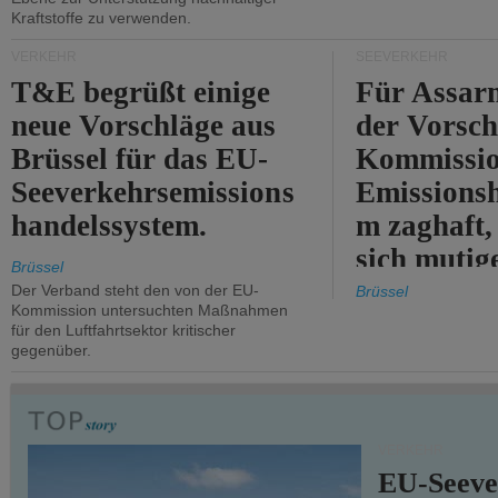
Kraftstoffe zu verwenden.
VERKEHR
SEEVERKEHR
T&E begrüßt einige
Für Assarm
neue Vorschläge aus
der Vorsch
Brüssel für das EU-
Kommissi
Seeverkehrsemissions
Emissionsh
handelssystem.
m zaghaft, 
sich mutig
Brüssel
Maßnahmen
Der Verband steht den von der EU-
Brüssel
Kommission untersuchten Maßnahmen
für den Luftfahrtsektor kritischer
gegenüber.
VERKEHR
EU-Seeve