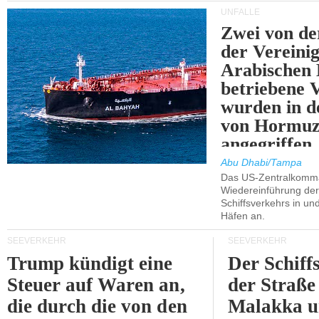
UNFÄLLE
Zwei von 
der Vereini
Arabischen
betriebene
wurden in d
von Hormu
angegriffen.
Abu Dhabi/Tampa
Das US-Zentralkomma
Wiedereinführung der
Schiffsverkehrs in un
Häfen an.
SEEVERKEHR
SEEVERKEHR
Trump kündigt eine
Der Schiff
Steuer auf Waren an,
der Straße
die durch die von den
Malakka 