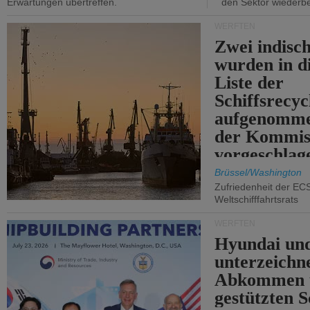
Erwartungen übertreffen.
den Sektor wiederb
WERFTEN
Zwei indisc
wurden in d
Liste der
Schiffsrecyc
aufgenomme
der Kommis
vorgeschlag
Brüssel/Washington
Zufriedenheit der EC
Weltschifffahrtsrats
WERFTEN
Hyundai un
unterzeichn
Abkommen 
gestützten S