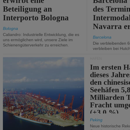
erwirbt eine
Barcelona
Beteiligung an
des Termin
Interporto Bologna
Intermodal
Navarra e
Bologna
Caliandro: Industrielle Entwicklung, die es
Barcelona
uns ermöglichen wird, unsere Ziele im
Die verbleibenden 6
Schienengüterverkehr zu erreichen.
verbleiben bei Hutch
HÄFEN
Im ersten H
dieses Jahr
den chinesi
Seehäfen 5,
Milliarden 
Fracht umg
(+3,0 %).
Peking
Neue historische Rek