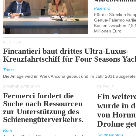
Seeverbindu
Westsizilien
Palermo
Für die Strecken Nea
Genua-Palermo variier
Kosten zwischen 2,9 
Millionen Euro.
WERFTEN
Fincantieri baut drittes Ultra-Luxus-
Kreuzfahrtschiff für Four Seasons Yac
Triest
Die Anlage wird im Werk Ancona gebaut und im Jahr 2031 ausgeliefer
SCHIENENVERKEHR
UNFÄLLE
Fermerci fordert die
Ein weiter
Suche nach Ressourcen
wurde in d
zur Unterstützung des
von Hormu
Schienengüterverkehrs.
Drohne get
Rom
Southampton