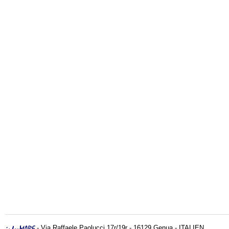
- Via Raffaele Paolucci 17r/19r - 16129 Genua - ITALIEN