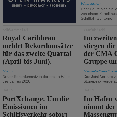
Washington
Rao: Heute sind die V
von einem Kartell au
Schifffahrtsunterneh
KREUZFAHRTEN
SEEVERKEHR
Royal Caribbean
Im zweiten
meldet Rekordumsätze
stiegen di
für das zweite Quartal
der CMA
(April bis Juni).
Gruppe um
Miami
Marseille/New York/
Neuer Rekordumsatz in der ersten Hälfte
Das Joint Venture v
des Jahres 2026
Stonepeak wurde a
HÄFEN
HÄFEN
PortXchange: Um die
Im Hafen v
Emissionen im
nimmt der
Schiffsverkehr sofort
Massengut