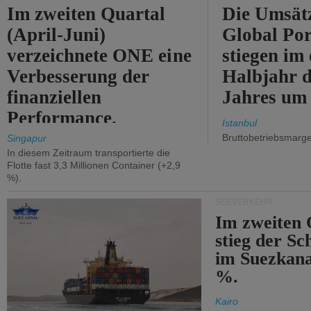
Im zweiten Quartal
Die Umsät
(April-Juni)
Global Por
verzeichnete ONE eine
stiegen im 
Verbesserung der
Halbjahr d
finanziellen
Jahres um
Performance.
Istanbul
Bruttobetriebsmarg
Singapur
In diesem Zeitraum transportierte die
Flotte fast 3,3 Millionen Container (+2,9
%).
SEEVERKEHR
Im zweiten 
stieg der Sc
im Suezkana
%.
Kairo