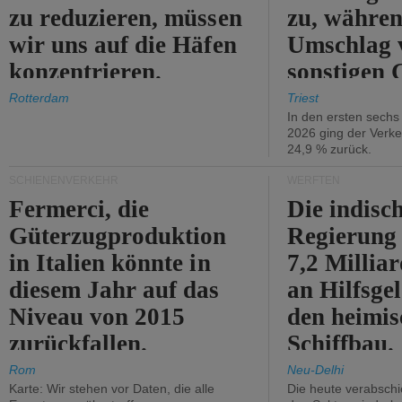
zu reduzieren, müssen
zu, währen
wir uns auf die Häfen
Umschlag 
konzentrieren.
sonstigen 
abnimmt.
Rotterdam
Triest
In den ersten sech
2026 ging der Verk
24,9 % zurück.
SCHIENENVERKEHR
WERFTEN
Fermerci, die
Die indisc
Güterzugproduktion
Regierung
in Italien könnte in
7,2 Millia
diesem Jahr auf das
an Hilfsge
Niveau von 2015
den heimi
zurückfallen.
Schiffbau.
Rom
Neu-Delhi
Karte: Wir stehen vor Daten, die alle
Die heute verabschie