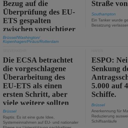
Bezug auf die
Straße vo
Überprüfung des EU-
Southampton
ETS gespalten
Ein Tanker wurde ge
Besatzung verlasse
zwischen vorsichtiger
Unterstützung und
Brüssel/Washington/
Kopenhagen/Piräus/Rotterdam
Kritik.
SEEVERKEHR
HÄFEN
Die ECSA betrachtet
ESPO: Nei
die vorgeschlagene
Senkung d
Überarbeitung des
Antragssc
EU-ETS als einen
5.000 auf
ersten Schritt, aber
Schiffe.
viele weitere sollten
Brüssel
folgen.
Anerkennung für M
Brüssel
Reduzierung auswe
Raptis: Es ist eine gute Idee,
Schiffsanläufe
Systemeinnahmen auf EU- und nationaler
Ebene zur Unterstützung nachhaltiger