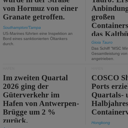
von Hormuz von einer
Anbindung
Granate getroffen.
großen
Containers
Southampton/Tampa
das Kaltbü
US-Marines führten eine Inspektion an
Bord eines sanktionierten Öltankers
Gioia Tauro
durch.
Das Schiff "MSC Mir
Gesamtleistung vo
angetrieben.
HÄFEN
HÄFEN
Im zweiten Quartal
COSCO Sh
2026 ging der
Ports erzie
Güterverkehr im
Quartals- 
Hafen von Antwerpen-
Halbjahre
Brügge um 2 %
Container
zurück.
Hongkong