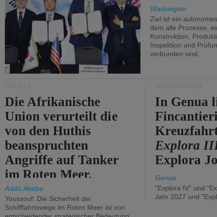
Washington
Ziel ist ein autonome
dem alle Prozesse, ei
Konstruktion, Produkti
Inspektion und Prüfun
verbunden sind.
UNFÄLLE
KREUZFAHRTEN
Die Afrikanische
In Genua l
Union verurteilt die
Fincantier
von den Huthis
Kreuzfahrt
beanspruchten
Explora II
Angriffe auf Tanker
Explora Jo
im Roten Meer.
Genua
"Explora IV" und "Ex
Addis Abeba
Jahr 2027 und "Expl
Youssouf: Die Sicherheit der
Schifffahrtswege im Roten Meer ist von
entscheidender strategischer Bedeutung