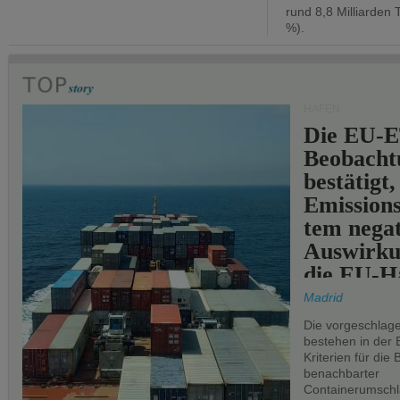
rund 8,8 Milliarden 
%).
HÄFEN
Die EU-E
Beobachtu
bestätigt,
Emissions
tem negat
Auswirku
die EU-Hä
Madrid
Die vorgeschlag
bestehen in der 
Kriterien für di
benachbarter
Containerumschl