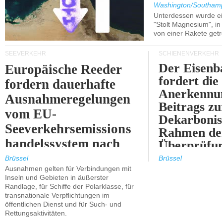
Washington/Southam
Unterdessen wurde ein
"Stolt Magnesium", i
von einer Rakete getr
SEEVERKEHR
SCHIENENVERKEHR
Der Eisenb
Europäische Reeder
fordert die
fordern dauerhafte
Anerkennun
Ausnahmeregelungen
Beitrags zu
vom EU-
Dekarbonis
Seeverkehrsemissions
Rahmen de
handelssystem nach
Überprüfun
2030.
ETS.
Brüssel
Brüssel
Ausnahmen gelten für Verbindungen mit
Inseln und Gebieten in äußerster
Randlage, für Schiffe der Polarklasse, für
transnationale Verpflichtungen im
öffentlichen Dienst und für Such- und
Rettungsaktivitäten.