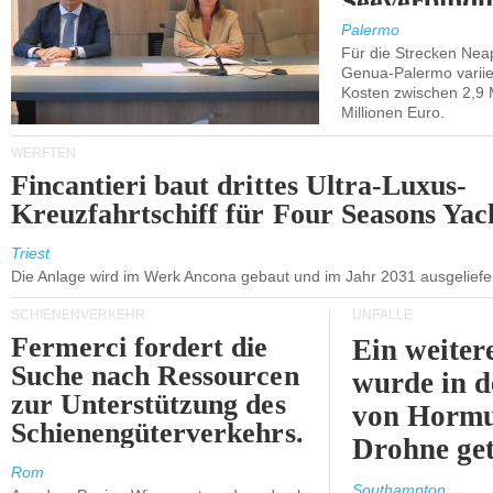
Seeverbindu
Westsizilien
Palermo
Für die Strecken Nea
Genua-Palermo variier
Kosten zwischen 2,9 
Millionen Euro.
WERFTEN
Fincantieri baut drittes Ultra-Luxus-
Kreuzfahrtschiff für Four Seasons Yac
Triest
Die Anlage wird im Werk Ancona gebaut und im Jahr 2031 ausgeliefer
SCHIENENVERKEHR
UNFÄLLE
Fermerci fordert die
Ein weiter
Suche nach Ressourcen
wurde in d
zur Unterstützung des
von Hormu
Schienengüterverkehrs.
Drohne get
Rom
Southampton