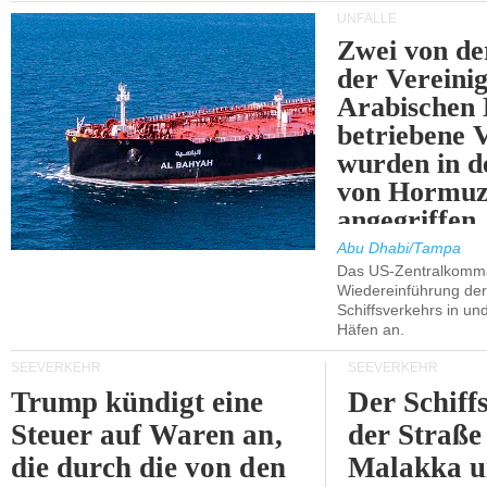
UNFÄLLE
Zwei von 
der Vereini
Arabischen
betriebene
wurden in d
von Hormu
angegriffen.
Abu Dhabi/Tampa
Das US-Zentralkomma
Wiedereinführung der
Schiffsverkehrs in un
Häfen an.
SEEVERKEHR
SEEVERKEHR
Trump kündigt eine
Der Schiff
Steuer auf Waren an,
der Straße
die durch die von den
Malakka 