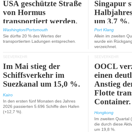
USA geschützte Straße
Singapur s
von Hormus
Halbjahres
transportiert werden.
um 3,7 %.
Washington/Portsmouth
Port Klang
Sie dürfte 20 % des Wertes der
Allein im zweiten Qu
transportierten Ladungen entsprechen.
wurde ein Rückgang
verzeichnet.
SEEVERKEHR
SEEVERKEHR
Im Mai stieg der
OOCL verz
Schiffsverkehr im
einen deut
Suezkanal um 15,0 %.
Anstieg de
Flotte tran
Kairo
Container.
In den ersten fünf Monaten des Jahres
2026 passierten 5.696 Schiffe den Hafen
(+12,7 %).
Hongkong
Im zweiten Quartal (
die durch diese Akti
um 19,8 %.