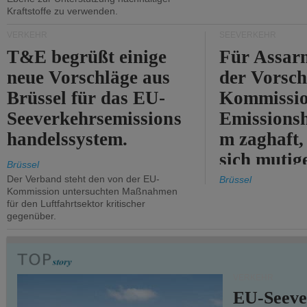
Kraftstoffe zu verwenden.
VERKEHR
SEEVERKEHR
T&E begrüßt einige
Für Assarm
neue Vorschläge aus
der Vorsch
Brüssel für das EU-
Kommissi
Seeverkehrsemissions
Emissionsh
handelssystem.
m zaghaft, 
sich mutig
Brüssel
Maßnahmen
Der Verband steht den von der EU-
Brüssel
Kommission untersuchten Maßnahmen
für den Luftfahrtsektor kritischer
gegenüber.
VERKEHR
EU-Seeve