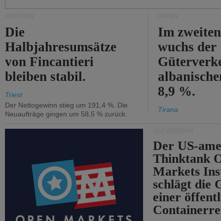
WERFTEN
HÄFEN
Die
Im zweiten
Halbjahresumsätze
wuchs der
von Fincantieri
Güterverke
bleiben stabil.
albanisch
8,9 %.
Triest
Der Nettogewinn stieg um 191,4 %. Die
Tirana
Neuaufträge gingen um 58,5 % zurück.
SEEVERKEHR
Der US-ame
Thinktank 
Markets Ins
schlägt die
einer öffent
Containerre