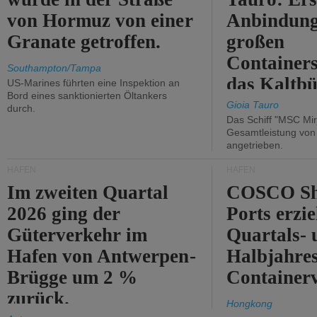
von Hormuz von einer
Anbindung
Granate getroffen.
großen
Containers
Southampton/Tampa
das Kaltbü
US-Marines führten eine Inspektion an
Bord eines sanktionierten Öltankers
Gioia Tauro
durch.
Das Schiff "MSC Mir
Gesamtleistung vo
angetrieben.
HÄFEN
HÄFEN
Im zweiten Quartal
COSCO Sh
2026 ging der
Ports erzie
Güterverkehr im
Quartals- 
Hafen von Antwerpen-
Halbjahre
Brügge um 2 %
Container
zurück.
Hongkong