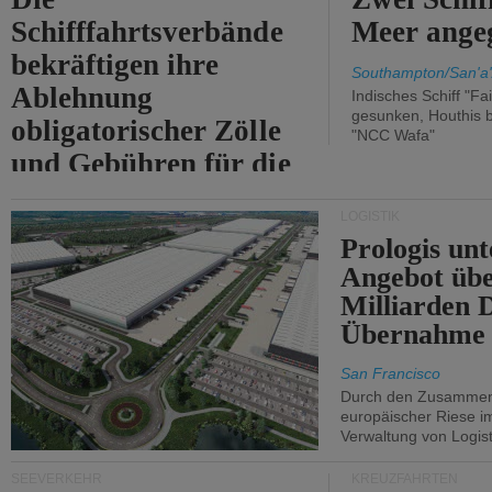
Schifffahrtsverbände
Meer angeg
bekräftigen ihre
Southampton/San'a'
Ablehnung
Indisches Schiff "Fa
gesunken, Houthis b
obligatorischer Zölle
"NCC Wafa"
und Gebühren für die
Durchfahrt der Straße
LOGISTIK
von Hormuz.
Prologis unt
Angebot übe
Milliarden 
Übernahme 
San Francisco
Durch den Zusammens
europäischer Riese i
Verwaltung von Logist
SEEVERKEHR
KREUZFAHRTEN