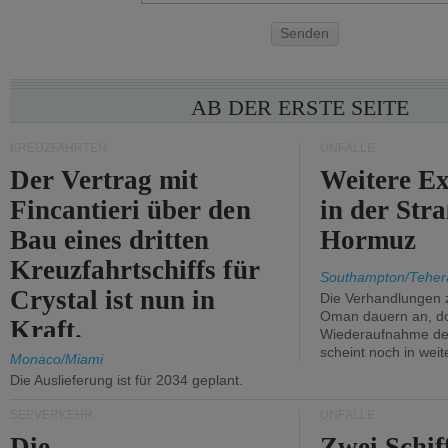
Senden
AB DER ERSTE SEITE
KREUZFAHRTEN
UNFÄLLE
Der Vertrag mit
Weitere Ex
Fincantieri über den
in der Str
Bau eines dritten
Hormuz
Kreuzfahrtschiffs für
Southampton/Teher
Crystal ist nun in
Die Verhandlungen 
Oman dauern an, d
Kraft.
Wiederaufnahme des 
scheint noch in weit
Monaco/Miami
Die Auslieferung ist für 2034 geplant.
SEEVERKEHR
UNFÄLLE
Die
Zwei Schif