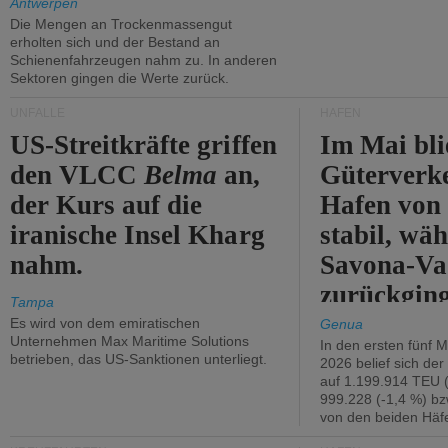
Antwerpen
Die Mengen an Trockenmassengut
erholten sich und der Bestand an
Schienenfahrzeugen nahm zu. In anderen
Sektoren gingen die Werte zurück.
UNFÄLLE
HÄFEN
US-Streitkräfte griffen
Im Mai bli
den VLCC
Belma
an,
Güterverk
der Kurs auf die
Hafen von
iranische Insel Kharg
stabil, wäh
nahm.
Savona-Va
zurückging
Tampa
Es wird von dem emiratischen
Genua
Unternehmen Max Maritime Solutions
In den ersten fünf 
betrieben, das US-Sanktionen unterliegt.
2026 belief sich de
auf 1.199.914 TEU 
999.228 (-1,4 %) bz
von den beiden Häfe