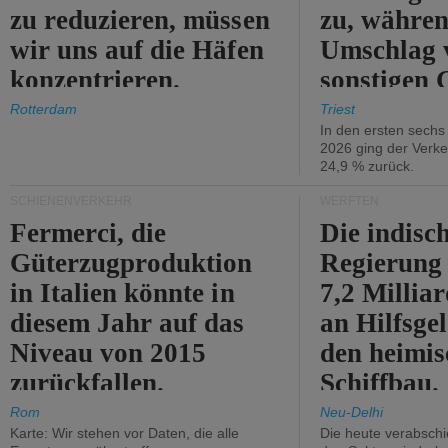
zu reduzieren, müssen
zu, währen
wir uns auf die Häfen
Umschlag 
konzentrieren.
sonstigen 
abnimmt.
Rotterdam
Triest
In den ersten sech
2026 ging der Verk
24,9 % zurück.
SCHIENENVERKEHR
WERFTEN
Fermerci, die
Die indisc
Güterzugproduktion
Regierung
in Italien könnte in
7,2 Millia
diesem Jahr auf das
an Hilfsge
Niveau von 2015
den heimi
zurückfallen.
Schiffbau.
Rom
Neu-Delhi
Karte: Wir stehen vor Daten, die alle
Die heute verabschie