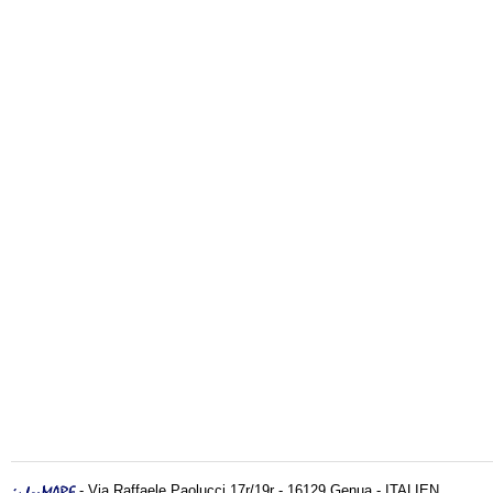
- Via Raffaele Paolucci 17r/19r - 16129 Genua - ITALIEN