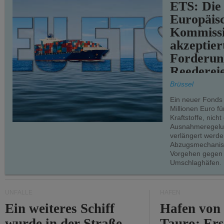
ETS: Die
Europäis
Kommiss
akzeptier
Forderun
Reederei
teilweise.
Brüssel
Ein neuer Fonds
Millionen Euro f
Kraftstoffe, nich
Ausnahmeregelun
verlängert werde
Abzugsmechanism
Vorgehen gegen
Umschlaghäfen.
UNFÄLLE
HÄFEN
Ein weiteres Schiff
Hafen von
wurde in der Straße
Tauro: Ers