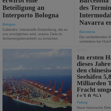
erwirbt eine
Barcelona
Beteiligung an
des Termin
Interporto Bologna
Intermodal
Navarra e
Bologna
Caliandro: Industrielle Entwicklung, die es
Barcelona
uns ermöglichen wird, unsere Ziele im
Die verbleibenden 6
Schienengüterverkehr zu erreichen.
verbleiben bei Hutch
HÄFEN
Im ersten H
dieses Jahr
den chinesi
Seehäfen 5,
Milliarden 
Fracht umg
(+3,0 %).
Peking
Neue historische Rek