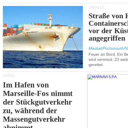
UNFÄLLE
Straße von 
Containersc
vor der Kü
angegriffen
Maskat/Portsmouth/N
Feuer an Bord. Ein B
wird vermisst. 23 wei
gerettet.
HÄFEN
Im Hafen von
Marseille-Fos nimmt
der Stückgutverkehr
zu, während der
Massengutverkehr
abnimmt.