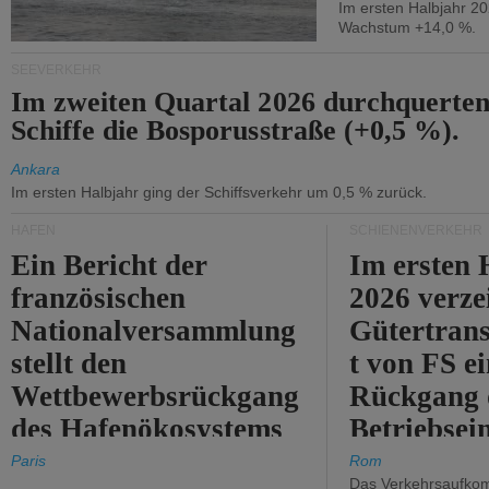
Im ersten Halbjahr 2
Wachstum +14,0 %.
SEEVERKEHR
Im zweiten Quartal 2026 durchquerten
Schiffe die Bosporusstraße (+0,5 %).
Ankara
Im ersten Halbjahr ging der Schiffsverkehr um 0,5 % zurück.
HÄFEN
SCHIENENVERKEHR
Ein Bericht der
Im ersten 
französischen
2026 verze
Nationalversammlung
Gütertran
stellt den
t von FS e
Wettbewerbsrückgang
Rückgang 
des Hafenökosystems
Betriebse
des Staates fest.
um 2,7 %.
Paris
Rom
Das Verkehrsaufkom