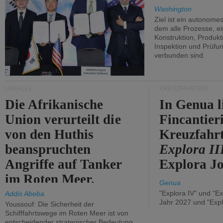
Washington
Ziel ist ein autonome
dem alle Prozesse, ei
Konstruktion, Produkti
Inspektion und Prüfun
verbunden sind.
UNFÄLLE
KREUZFAHRTEN
Die Afrikanische
In Genua l
Union verurteilt die
Fincantier
von den Huthis
Kreuzfahrt
beanspruchten
Explora II
Angriffe auf Tanker
Explora Jo
im Roten Meer.
Genua
"Explora IV" und "Ex
Addis Abeba
Jahr 2027 und "Expl
Youssouf: Die Sicherheit der
Schifffahrtswege im Roten Meer ist von
entscheidender strategischer Bedeutung