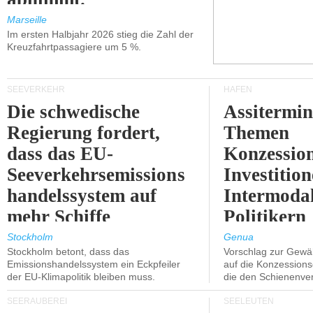
Marseille
Im ersten Halbjahr 2026 stieg die Zahl der
Kreuzfahrtpassagiere um 5 %.
SEEVERKEHR
HÄFEN
Die schwedische
Assitermin
Regierung fordert,
Themen
dass das EU-
Konzessio
Seeverkehrsemissions
Investitio
handelssystem auf
Intermodal
mehr Schiffe
Politikern
ausgeweitet wird.
näherbring
Stockholm
Genua
Stockholm betont, dass das
Vorschlag zur Gewä
Emissionshandelssystem ein Eckpfeiler
auf die Konzessions
der EU-Klimapolitik bleiben muss.
die den Schienenve
SEERÄUBEREI
SEELEUTEN