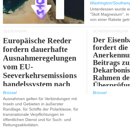
Washington/Southam
Unterdessen wurde ein
"Stolt Magnesium", i
von einer Rakete getr
SEEVERKEHR
SCHIENENVERKEHR
Der Eisenb
Europäische Reeder
fordert die
fordern dauerhafte
Anerkennun
Ausnahmeregelungen
Beitrags zu
vom EU-
Dekarbonis
Seeverkehrsemissions
Rahmen de
handelssystem nach
Überprüfun
2030.
ETS.
Brüssel
Brüssel
Ausnahmen gelten für Verbindungen mit
Inseln und Gebieten in äußerster
Randlage, für Schiffe der Polarklasse, für
transnationale Verpflichtungen im
öffentlichen Dienst und für Such- und
Rettungsaktivitäten.