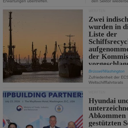
Erwartungen übertreffen.
den Sektor wiederb
WERFTEN
Zwei indisc
wurden in d
Liste der
Schiffsrecyc
aufgenomme
der Kommis
vorgeschlag
Brüssel/Washington
Zufriedenheit der EC
Weltschifffahrtsrats
WERFTEN
Hyundai un
unterzeichn
Abkommen 
gestützten S