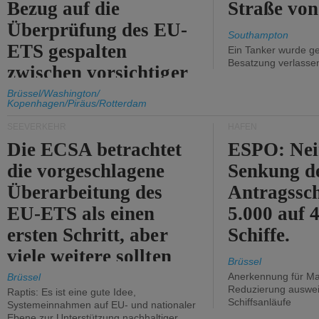
Bezug auf die
Straße vo
Überprüfung des EU-
Southampton
ETS gespalten
Ein Tanker wurde ge
Besatzung verlasse
zwischen vorsichtiger
Unterstützung und
Brüssel/Washington/
Kopenhagen/Piräus/Rotterdam
Kritik.
SEEVERKEHR
HÄFEN
Die ECSA betrachtet
ESPO: Nei
die vorgeschlagene
Senkung d
Überarbeitung des
Antragssc
EU-ETS als einen
5.000 auf
ersten Schritt, aber
Schiffe.
viele weitere sollten
Brüssel
folgen.
Anerkennung für M
Brüssel
Reduzierung auswe
Raptis: Es ist eine gute Idee,
Schiffsanläufe
Systemeinnahmen auf EU- und nationaler
Ebene zur Unterstützung nachhaltiger