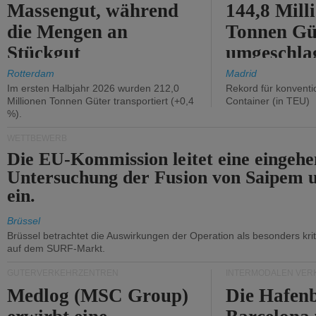
Massengut, während
144,8 Mill
die Mengen an
Tonnen Gü
Stückgut
umgeschla
zurückgingen.
%).
Rotterdam
Madrid
Im ersten Halbjahr 2026 wurden 212,0
Rekord für konventi
Millionen Tonnen Güter transportiert (+0,4
Container (in TEU)
%).
WETTBEWERB
Die EU-Kommission leitet eine eingeh
Untersuchung der Fusion von Saipem 
ein.
Brüssel
Brüssel betrachtet die Auswirkungen der Operation als besonders kri
auf dem SURF-Markt.
GÜTERVERKEHRZENTREN
INTERMODALEN VER
Medlog (MSC Group)
Die Hafen