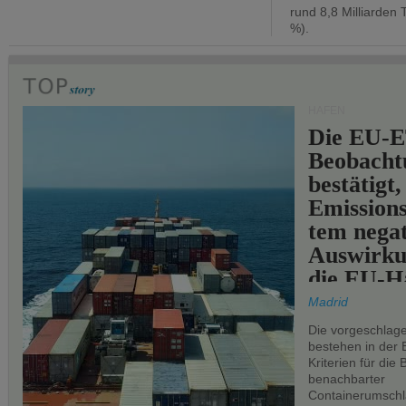
rund 8,8 Milliarden 
%).
HÄFEN
Die EU-E
Beobachtu
bestätigt,
Emissions
tem negat
Auswirku
die EU-Hä
Madrid
Die vorgeschlag
bestehen in der 
Kriterien für di
benachbarter
Containerumschl