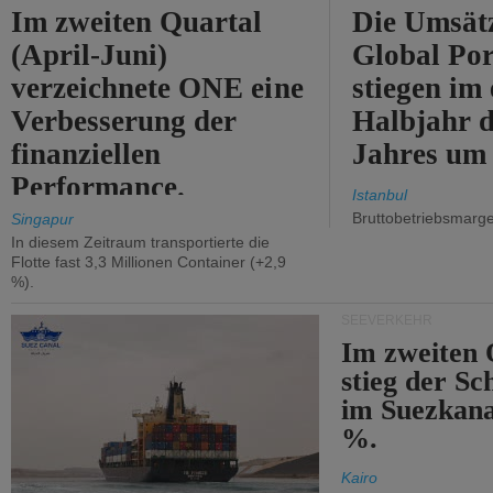
Im zweiten Quartal
Die Umsät
(April-Juni)
Global Por
verzeichnete ONE eine
stiegen im 
Verbesserung der
Halbjahr d
finanziellen
Jahres um
Performance.
Istanbul
Bruttobetriebsmarg
Singapur
In diesem Zeitraum transportierte die
Flotte fast 3,3 Millionen Container (+2,9
%).
SEEVERKEHR
Im zweiten 
stieg der Sc
im Suezkana
%.
Kairo