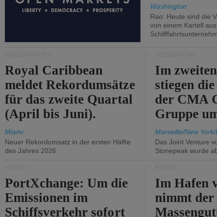
Washington
Rao: Heute sind die V
von einem Kartell au
Schifffahrtsunterneh
KREUZFAHRTEN
SEEVERKEHR
Royal Caribbean
Im zweiten
meldet Rekordumsätze
stiegen di
für das zweite Quartal
der CMA
(April bis Juni).
Gruppe um
Miami
Marseille/New York/
Neuer Rekordumsatz in der ersten Hälfte
Das Joint Venture v
des Jahres 2026
Stonepeak wurde a
HÄFEN
HÄFEN
PortXchange: Um die
Im Hafen v
Emissionen im
nimmt der
Schiffsverkehr sofort
Massengut