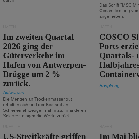
durch.
Das Schiff "MSC Mir
Gesamtleistung vo
angetrieben.
HÄFEN
HÄFEN
Im zweiten Quartal
COSCO Sh
2026 ging der
Ports erzie
Güterverkehr im
Quartals- 
Hafen von Antwerpen-
Halbjahre
Brügge um 2 %
Container
zurück.
Hongkong
Antwerpen
Die Mengen an Trockenmassengut
erholten sich und der Bestand an
Schienenfahrzeugen nahm zu. In anderen
Sektoren gingen die Werte zurück.
UNFÄLLE
HÄFEN
US-Streitkräfte griffen
Im Mai bli