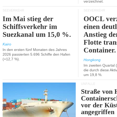
verzeichnet.
SEEVERKEHR
SEEVERKEHR
Im Mai stieg der
OOCL verz
Schiffsverkehr im
einen deut
Suezkanal um 15,0 %.
Anstieg de
Flotte tran
Kairo
Container.
In den ersten fünf Monaten des Jahres
2026 passierten 5.696 Schiffe den Hafen
(+12,7 %).
Hongkong
Im zweiten Quartal (
die durch diese Akti
um 19,8 %.
UNFÄLLE
Straße von 
Containersc
vor der Kü
angegriffen