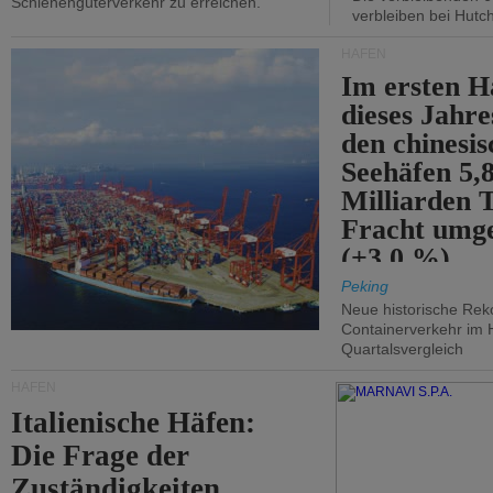
Schienengüterverkehr zu erreichen.
verbleiben bei Hutch
HÄFEN
Im ersten H
dieses Jahr
den chinesi
Seehäfen 5,
Milliarden 
Fracht umg
(+3,0 %).
Peking
Neue historische Rek
Containerverkehr im 
Quartalsvergleich
HÄFEN
Italienische Häfen:
Die Frage der
Zuständigkeiten