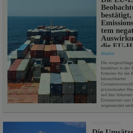
Beobachtu
bestätigt,
Emissions
tem negat
Auswirku
die EU-Hä
Madrid
Die vorgeschlag
bestehen in der 
Kriterien für di
benachbarter
Containerumschl
prozentualen Red
auf das Volumen
Emissionen von S
angewendet wird
KREUZFAHRTEN
Die Umsätze