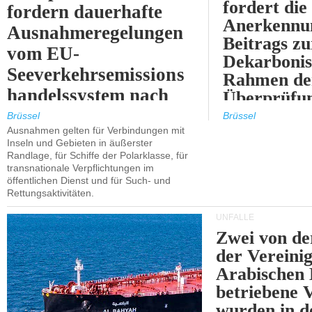
fordert die
fordern dauerhafte
Anerkennun
Ausnahmeregelungen
Beitrags zu
vom EU-
Dekarbonis
Seeverkehrsemissions
Rahmen de
handelssystem nach
Überprüfun
2030.
ETS.
Brüssel
Brüssel
Ausnahmen gelten für Verbindungen mit
Inseln und Gebieten in äußerster
Randlage, für Schiffe der Polarklasse, für
transnationale Verpflichtungen im
öffentlichen Dienst und für Such- und
Rettungsaktivitäten.
UNFÄLLE
Zwei von 
der Vereini
Arabischen
betriebene
wurden in d