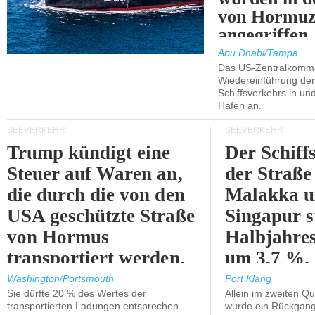
von Hormu
angegriffen.
Abu Dhabi/Tampa
Das US-Zentralkomma
Wiedereinführung der
Schiffsverkehrs in un
Häfen an.
SEEVERKEHR
SEEVERKEHR
Trump kündigt eine
Der Schiff
Steuer auf Waren an,
der Straße
die durch die von den
Malakka 
USA geschützte Straße
Singapur s
von Hormus
Halbjahres
transportiert werden.
um 3,7 %.
Washington/Portsmouth
Port Klang
Sie dürfte 20 % des Wertes der
Allein im zweiten Qu
transportierten Ladungen entsprechen.
wurde ein Rückgang