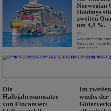
Norwegian C
Holdings sti
zweiten Qua
um 4,9 %.
Miami
Neue historische Auf
Passagiere, die an Bo
Flotte gingen
WERFTEN
HÄFEN
Die
Im zweiten
Halbjahresumsätze
wuchs der
von Fincantieri
Güterverke