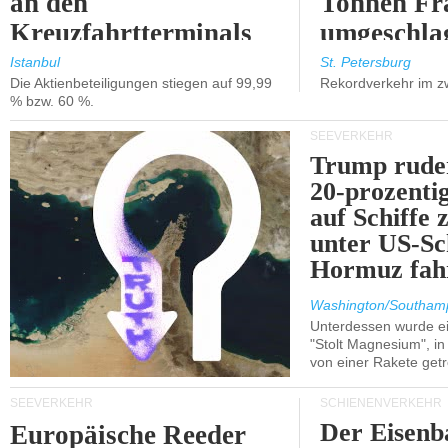
an den
Tonnen Fr
Kreuzfahrtterminals
umgeschla
in Kusadasi und
%).
Istanbul
St. Petersburg
Die Aktienbeteiligungen stiegen auf 99,99
Rekordverkehr im z
Lissabon.
% bzw. 60 %.
SEEVERKEHR
Trump ruder
20-prozenti
auf Schiffe 
unter US-Sc
Hormuz fah
Washington/Southam
Unterdessen wurde ein
"Stolt Magnesium", i
von einer Rakete getr
SEEVERKEHR
SCHIENENVERKEHR
Der Eisenb
Europäische Reeder