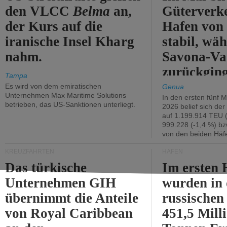
den VLCC
Belma
an,
Güterverk
der Kurs auf die
Hafen von
iranische Insel Kharg
stabil, wäh
nahm.
Savona-Va
zurückging
Tampa
Es wird von dem emiratischen
Genua
Unternehmen Max Maritime Solutions
In den ersten fünf 
betrieben, das US-Sanktionen unterliegt.
2026 belief sich de
auf 1.199.914 TEU 
999.228 (-1,4 %) bz
von den beiden Häfe
KREUZFAHRTEN
HÄFEN
Das türkische
Im ersten 
Unternehmen GIH
wurden in
übernimmt die Anteile
russischen
von Royal Caribbean
451,5 Mill