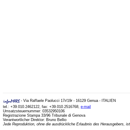
- Via Raffaele Paolucci 17r/19r - 16129 Genua - ITALIEN
tel.: +39.010.2462122, fax: +39.010.2516768,
e-mail
Umsatzsteuernummer: 03532950106
Registrazione Stampa 33/96 Tribunale di Genova
Verantwortlicher Direktor: Bruno Bellio
Jede Reproduktion, ohne die ausdrückliche Erlaubnis des Herausgebers, ist