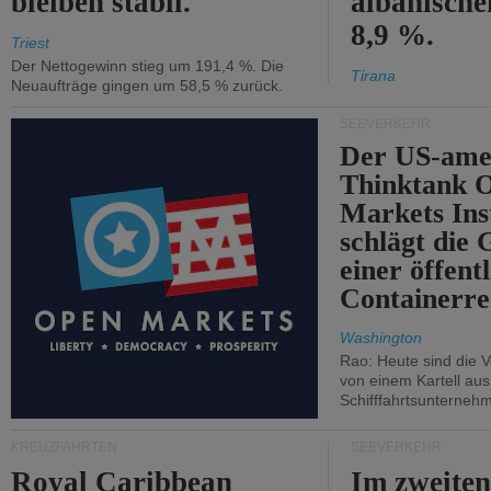
bleiben stabil.
albanisch
8,9 %.
Triest
Der Nettogewinn stieg um 191,4 %. Die
Tirana
Neuaufträge gingen um 58,5 % zurück.
SEEVERKEHR
Der US-ame
Thinktank 
Markets Ins
schlägt die
einer öffent
Containerre
Washington
Rao: Heute sind die V
von einem Kartell au
Schifffahrtsunterneh
KREUZFAHRTEN
SEEVERKEHR
Royal Caribbean
Im zweiten