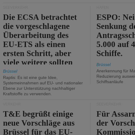
Kritik.
SEEVERKEHR
HÄFEN
Die ECSA betrachtet
ESPO: Nei
die vorgeschlagene
Senkung d
Überarbeitung des
Antragssc
EU-ETS als einen
5.000 auf
ersten Schritt, aber
Schiffe.
viele weitere sollten
Brüssel
folgen.
Anerkennung für M
Brüssel
Reduzierung auswe
Raptis: Es ist eine gute Idee,
Schiffsanläufe
Systemeinnahmen auf EU- und nationaler
Ebene zur Unterstützung nachhaltiger
Kraftstoffe zu verwenden.
VERKEHR
SEEVERKEHR
T&E begrüßt einige
Für Assarm
neue Vorschläge aus
der Vorsch
Brüssel für das EU-
Kommissi