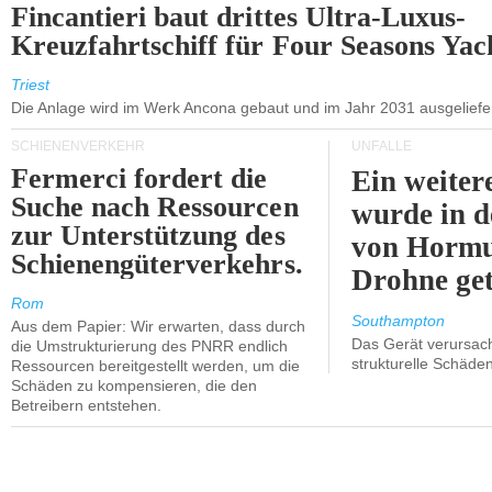
Fincantieri baut drittes Ultra-Luxus-
Kreuzfahrtschiff für Four Seasons Yac
Triest
Die Anlage wird im Werk Ancona gebaut und im Jahr 2031 ausgeliefer
SCHIENENVERKEHR
UNFÄLLE
Fermerci fordert die
Ein weiter
Suche nach Ressourcen
wurde in d
zur Unterstützung des
von Hormu
Schienengüterverkehrs.
Drohne get
Rom
Southampton
Aus dem Papier: Wir erwarten, dass durch
Das Gerät verursach
die Umstrukturierung des PNRR endlich
strukturelle Schäden
Ressourcen bereitgestellt werden, um die
Schäden zu kompensieren, die den
Betreibern entstehen.