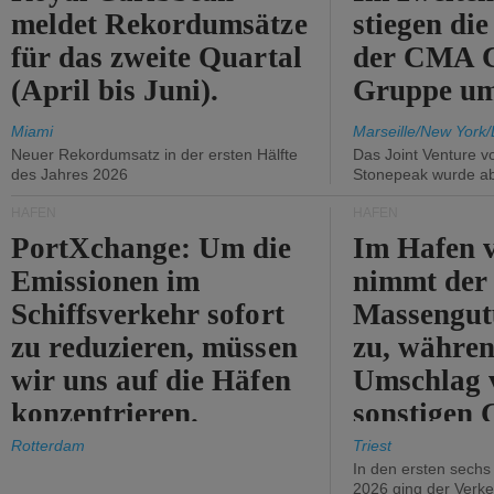
meldet Rekordumsätze
stiegen di
für das zweite Quartal
der CMA
(April bis Juni).
Gruppe um
Miami
Marseille/New York/
Neuer Rekordumsatz in der ersten Hälfte
Das Joint Venture v
des Jahres 2026
Stonepeak wurde a
HÄFEN
HÄFEN
PortXchange: Um die
Im Hafen v
Emissionen im
nimmt der
Schiffsverkehr sofort
Massengut
zu reduzieren, müssen
zu, währen
wir uns auf die Häfen
Umschlag 
konzentrieren.
sonstigen 
abnimmt.
Rotterdam
Triest
In den ersten sech
2026 ging der Verk