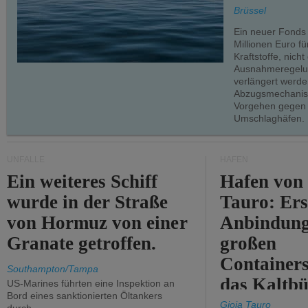
teilweise.
Brüssel
Ein neuer Fonds
Millionen Euro f
Kraftstoffe, nich
Ausnahmeregelun
verlängert werde
Abzugsmechanism
Vorgehen gegen
Umschlaghäfen.
UNFÄLLE
HÄFEN
Ein weiteres Schiff
Hafen von
wurde in der Straße
Tauro: Ers
von Hormuz von einer
Anbindung
Granate getroffen.
großen
Containers
Southampton/Tampa
das Kaltbü
US-Marines führten eine Inspektion an
Bord eines sanktionierten Öltankers
Gioia Tauro