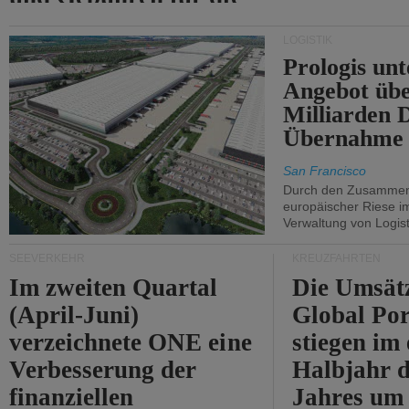
Durchfahrt der Straße
LOGISTIK
von Hormuz.
Prologis unt
Angebot übe
Milliarden 
Übernahme 
San Francisco
Durch den Zusammens
europäischer Riese i
Verwaltung von Logist
SEEVERKEHR
KREUZFAHRTEN
Im zweiten Quartal
Die Umsät
(April-Juni)
Global Por
verzeichnete ONE eine
stiegen im 
Verbesserung der
Halbjahr d
finanziellen
Jahres um