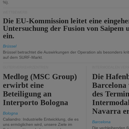
%).
WETTBEWERB
Die EU-Kommission leitet eine eingeh
Untersuchung der Fusion von Saipem 
ein.
Brüssel
Brüssel betrachtet die Auswirkungen der Operation als besonders kri
auf dem SURF-Markt.
GÜTERVERKEHRZENTREN
INTERMODALEN VER
Medlog (MSC Group)
Die Hafen
erwirbt eine
Barcelona
Beteiligung an
des Termin
Interporto Bologna
Intermodal
Navarra e
Bologna
Caliandro: Industrielle Entwicklung, die es
Barcelona
uns ermöglichen wird, unsere Ziele im
Die verbleibenden 6