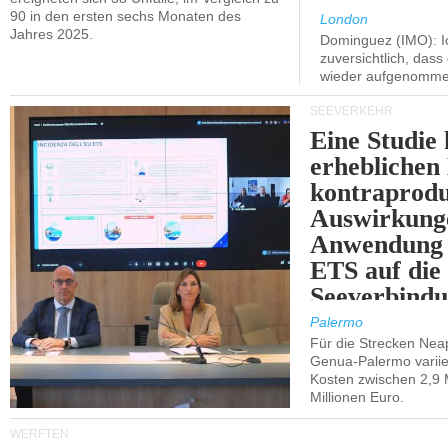
90 in den ersten sechs Monaten des
London
Jahres 2025.
Dominguez (IMO): Ic
zuversichtlich, das
wieder aufgenomme
SEEVERKEHR
Eine Studie 
erheblichen
kontraprodu
Auswirkung
Anwendung 
ETS auf die
Seeverbindu
Westsizilien
Palermo
Für die Strecken Nea
Genua-Palermo variier
Kosten zwischen 2,9 
Millionen Euro.
WERFTEN