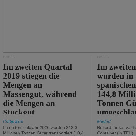
HÄFEN
HÄFEN
Im zweiten Quartal
Im zweiten
2019 stiegen die
wurden in
Mengen an
spanische
Massengut, während
144,8 Mill
die Mengen an
Tonnen Gü
Stückgut
umgeschla
zurückgingen.
%).
Rotterdam
Madrid
Im ersten Halbjahr 2026 wurden 212,0
Rekord für konventi
Millionen Tonnen Güter transportiert (+0,4
Container (in TEU)