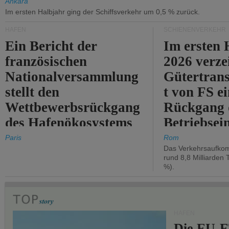
Ankara
Im ersten Halbjahr ging der Schiffsverkehr um 0,5 % zurück.
HÄFEN
SCHIENENVERKEHR
Ein Bericht der
Im ersten 
französischen
2026 verze
Nationalversammlung
Gütertran
stellt den
t von FS e
Wettbewerbsrückgang
Rückgang 
des Hafenökosystems
Betriebse
des Staates fest.
um 2,7 %.
Paris
Rom
Das Verkehrsaufkom
rund 8,8 Milliarden 
%).
HÄFEN
Die EU-E