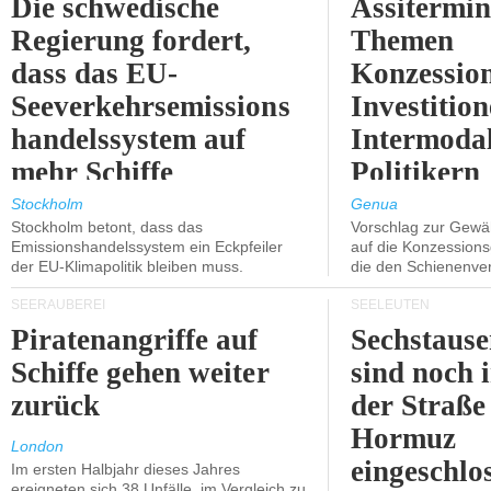
Die schwedische
Assitermin
Regierung fordert,
Themen
dass das EU-
Konzessio
Seeverkehrsemissions
Investitio
handelssystem auf
Intermodal
mehr Schiffe
Politikern
ausgeweitet wird.
näherbring
Stockholm
Genua
Stockholm betont, dass das
Vorschlag zur Gewä
Emissionshandelssystem ein Eckpfeiler
auf die Konzessions
der EU-Klimapolitik bleiben muss.
die den Schienenve
SEERÄUBEREI
SEELEUTEN
Piratenangriffe auf
Sechstause
Schiffe gehen weiter
sind noch 
zurück
der Straße
Hormuz
London
eingeschlo
Im ersten Halbjahr dieses Jahres
ereigneten sich 38 Unfälle, im Vergleich zu