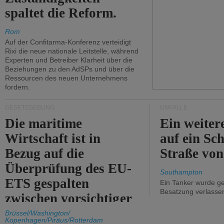
spaltet die Reform.
Rom
Auf der Confitarma-Konferenz verteidigt
Rixi die neue nationale Leitstelle, während
Experten und Betreiber Klarheit über die
Beziehungen zu den AdSPs und über die
Ressourcen des neuen Unternehmens
fordern.
GESETZGEBUNG
UNFÄLLE
Die maritime
Ein weiter
Wirtschaft ist in
auf ein Sch
Bezug auf die
Straße vo
Überprüfung des EU-
Southampton
ETS gespalten
Ein Tanker wurde ge
Besatzung verlasse
zwischen vorsichtiger
Unterstützung und
Brüssel/Washington/
Kopenhagen/Piräus/Rotterdam