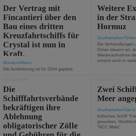
Der Vertrag mit
Weitere Ex
Fincantieri über den
in der Str
Bau eines dritten
Hormuz
Kreuzfahrtschiffs für
Southampton/Teher
Crystal ist nun in
Die Verhandlungen 
Oman dauern an, d
Kraft.
Wiederaufnahme des 
scheint noch in weit
Monaco/Miami
Die Auslieferung ist für 2034 geplant.
SEEVERKEHR
UNFÄLLE
Die
Zwei Schif
Schifffahrtsverbände
Meer angeg
bekräftigen ihre
Southampton/San'a'
Ablehnung
Indisches Schiff "Fa
gesunken, Houthis b
obligatorischer Zölle
"NCC Wafa"
und Gebühren für die