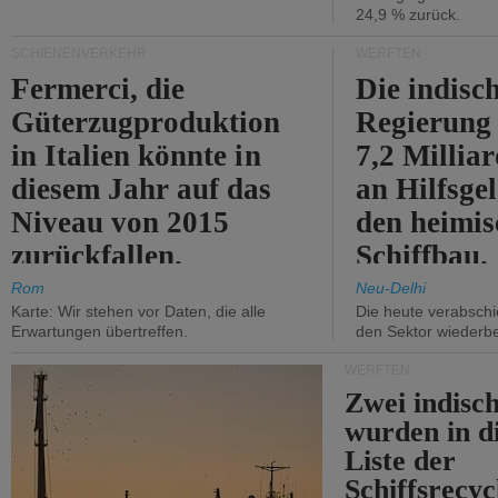
24,9 % zurück.
SCHIENENVERKEHR
WERFTEN
Fermerci, die
Die indisc
Güterzugproduktion
Regierung
in Italien könnte in
7,2 Millia
diesem Jahr auf das
an Hilfsge
Niveau von 2015
den heimi
zurückfallen.
Schiffbau.
Rom
Neu-Delhi
Karte: Wir stehen vor Daten, die alle
Die heute verabschie
Erwartungen übertreffen.
den Sektor wiederb
WERFTEN
Zwei indisc
wurden in d
Liste der
Schiffsrecyc