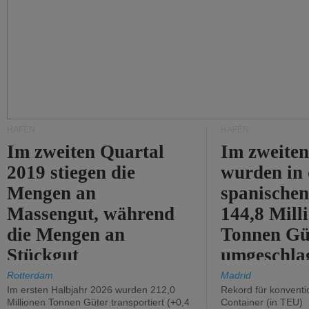
HÄFEN
HÄFEN
Im zweiten Quartal
Im zweiten
2019 stiegen die
wurden in
Mengen an
spanische
Massengut, während
144,8 Mill
die Mengen an
Tonnen Gü
Stückgut
umgeschla
zurückgingen.
%).
Rotterdam
Madrid
Im ersten Halbjahr 2026 wurden 212,0
Rekord für konventi
Millionen Tonnen Güter transportiert (+0,4
Container (in TEU)