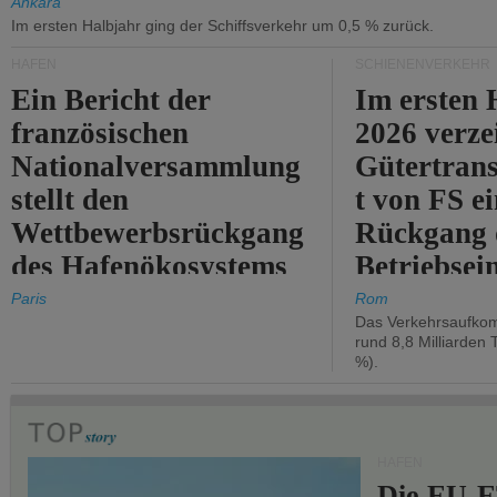
Ankara
Im ersten Halbjahr ging der Schiffsverkehr um 0,5 % zurück.
HÄFEN
SCHIENENVERKEHR
Ein Bericht der
Im ersten 
französischen
2026 verze
Nationalversammlung
Gütertran
stellt den
t von FS e
Wettbewerbsrückgang
Rückgang 
des Hafenökosystems
Betriebse
des Staates fest.
um 2,7 %.
Paris
Rom
Das Verkehrsaufkom
rund 8,8 Milliarden 
%).
HÄFEN
Die EU-E