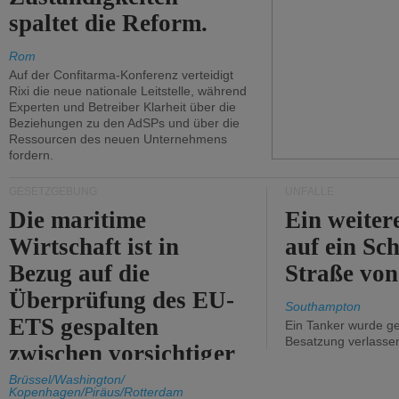
spaltet die Reform.
Rom
Auf der Confitarma-Konferenz verteidigt
Rixi die neue nationale Leitstelle, während
Experten und Betreiber Klarheit über die
Beziehungen zu den AdSPs und über die
Ressourcen des neuen Unternehmens
fordern.
GESETZGEBUNG
UNFÄLLE
Die maritime
Ein weiter
Wirtschaft ist in
auf ein Sch
Bezug auf die
Straße vo
Überprüfung des EU-
Southampton
ETS gespalten
Ein Tanker wurde ge
Besatzung verlasse
zwischen vorsichtiger
Unterstützung und
Brüssel/Washington/
Kopenhagen/Piräus/Rotterdam