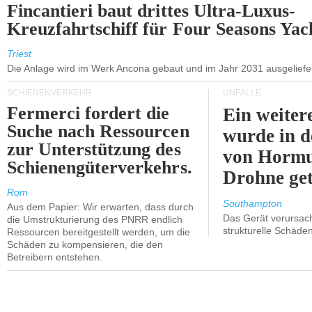
Fincantieri baut drittes Ultra-Luxus-
Kreuzfahrtschiff für Four Seasons Yac
Triest
Die Anlage wird im Werk Ancona gebaut und im Jahr 2031 ausgeliefer
SCHIENENVERKEHR
UNFÄLLE
Fermerci fordert die
Ein weiter
Suche nach Ressourcen
wurde in d
zur Unterstützung des
von Hormu
Schienengüterverkehrs.
Drohne get
Rom
Southampton
Aus dem Papier: Wir erwarten, dass durch
Das Gerät verursach
die Umstrukturierung des PNRR endlich
strukturelle Schäden
Ressourcen bereitgestellt werden, um die
Schäden zu kompensieren, die den
Betreibern entstehen.