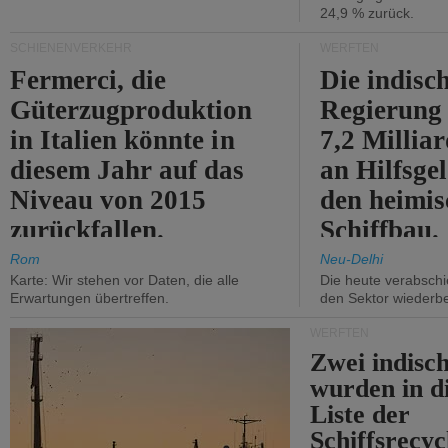
24,9 % zurück.
SCHIENENVERKEHR
WERFTEN
Fermerci, die
Die indisc
Güterzugproduktion
Regierung
in Italien könnte in
7,2 Millia
diesem Jahr auf das
an Hilfsge
Niveau von 2015
den heimi
zurückfallen.
Schiffbau.
Rom
Neu-Delhi
Karte: Wir stehen vor Daten, die alle
Die heute verabschie
Erwartungen übertreffen.
den Sektor wiederb
WERFTEN
Zwei indisc
wurden in d
Liste der
Schiffsrecyc