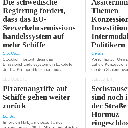
Die schwedische
Assitermin
Regierung fordert,
Themen
dass das EU-
Konzessio
Seeverkehrsemissions
Investitio
handelssystem auf
Intermodal
mehr Schiffe
Politikern
ausgeweitet wird.
näherbring
Stockholm
Genua
Stockholm betont, dass das
Vorschlag zur Gewä
Emissionshandelssystem ein Eckpfeiler
auf die Konzessions
der EU-Klimapolitik bleiben muss.
die den Schienenve
SEERÄUBEREI
SEELEUTEN
Piratenangriffe auf
Sechstause
Schiffe gehen weiter
sind noch 
zurück
der Straße
Hormuz
London
eingeschlo
Im ersten Halbjahr dieses Jahres
ereigneten sich 38 Unfälle, im Vergleich zu