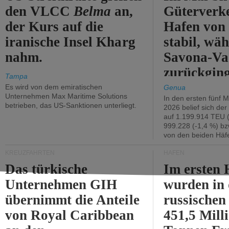
den VLCC
Belma
an,
Güterverk
der Kurs auf die
Hafen von
iranische Insel Kharg
stabil, wäh
nahm.
Savona-Va
zurückging
Tampa
Es wird von dem emiratischen
Genua
Unternehmen Max Maritime Solutions
In den ersten fünf 
betrieben, das US-Sanktionen unterliegt.
2026 belief sich de
auf 1.199.914 TEU 
999.228 (-1,4 %) bz
von den beiden Häfe
KREUZFAHRTEN
HÄFEN
Das türkische
Im ersten 
Unternehmen GIH
wurden in
übernimmt die Anteile
russischen
von Royal Caribbean
451,5 Mill