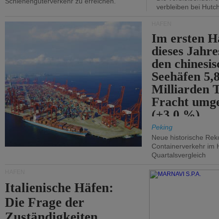
Schienengüterverkehr zu erreichen.
verbleiben bei Hutch
HÄFEN
Im ersten H
dieses Jahr
den chinesi
Seehäfen 5,
Milliarden 
Fracht umg
(+3,0 %).
Peking
Neue historische Rek
Containerverkehr im 
Quartalsvergleich
HÄFEN
Italienische Häfen:
Die Frage der
Zuständigkeiten