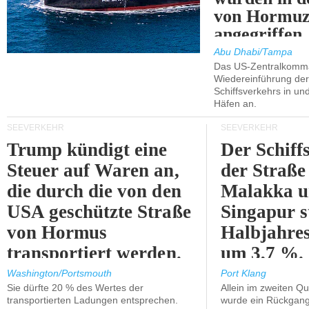
von Hormu
angegriffen.
Abu Dhabi/Tampa
Das US-Zentralkomma
Wiedereinführung der
Schiffsverkehrs in un
Häfen an.
SEEVERKEHR
SEEVERKEHR
Trump kündigt eine
Der Schiff
Steuer auf Waren an,
der Straße
die durch die von den
Malakka 
USA geschützte Straße
Singapur s
von Hormus
Halbjahres
transportiert werden.
um 3,7 %.
Washington/Portsmouth
Port Klang
Sie dürfte 20 % des Wertes der
Allein im zweiten Qu
transportierten Ladungen entsprechen.
wurde ein Rückgang