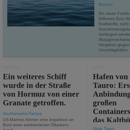
teilweise.
Brüssel
Ein neuer Fonds
Millionen Euro f
Kraftstoffe, nich
Ausnahmeregelun
verlängert werde
Abzugsmechanism
Vorgehen gegen
Umschlaghäfen.
UNFÄLLE
HÄFEN
Ein weiteres Schiff
Hafen von
wurde in der Straße
Tauro: Ers
von Hormuz von einer
Anbindung
Granate getroffen.
großen
Containers
Southampton/Tampa
das Kaltbü
US-Marines führten eine Inspektion an
Bord eines sanktionierten Öltankers
Gioia Tauro