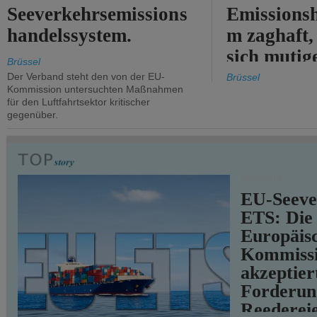
Seeverkehrsemissions
Emissionsh
handelssystem.
m zaghaft, 
sich mutig
Brüssel
Maßnahmen
Der Verband steht den von der EU-
Brüssel
Kommission untersuchten Maßnahmen
für den Luftfahrtsektor kritischer
gegenüber.
VERKEHR
EU-Seeve
ETS: Die
Europäis
Kommiss
akzeptier
Forderun
Reederei