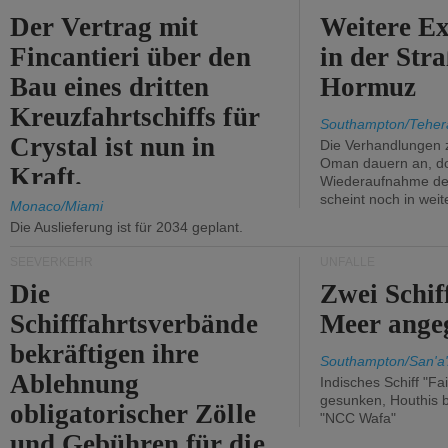
Der Vertrag mit
Weitere Ex
Fincantieri über den
in der Str
Bau eines dritten
Hormuz
Kreuzfahrtschiffs für
Southampton/Teher
Crystal ist nun in
Die Verhandlungen 
Oman dauern an, d
Kraft.
Wiederaufnahme des 
scheint noch in weit
Monaco/Miami
Die Auslieferung ist für 2034 geplant.
SEEVERKEHR
UNFÄLLE
Die
Zwei Schif
Schifffahrtsverbände
Meer angeg
bekräftigen ihre
Southampton/San'a'
Ablehnung
Indisches Schiff "Fa
gesunken, Houthis b
obligatorischer Zölle
"NCC Wafa"
und Gebühren für die