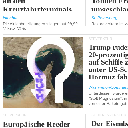
an den
Tonnen Fr
Kreuzfahrtterminals
umgeschla
in Kusadasi und
%).
Istanbul
St. Petersburg
Die Aktienbeteiligungen stiegen auf 99,99
Rekordverkehr im z
Lissabon.
% bzw. 60 %.
SEEVERKEHR
Trump ruder
20-prozenti
auf Schiffe 
unter US-Sc
Hormuz fah
Washington/Southam
Unterdessen wurde ein
"Stolt Magnesium", i
von einer Rakete getr
SEEVERKEHR
SCHIENENVERKEHR
Der Eisenb
Europäische Reeder