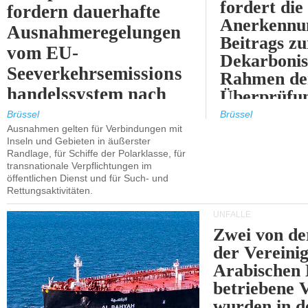
fordert die
fordern dauerhafte
Anerkennun
Ausnahmeregelungen
Beitrags zu
vom EU-
Dekarbonis
Seeverkehrsemissions
Rahmen de
handelssystem nach
Überprüfun
2030.
ETS.
Brüssel
Brüssel
Ausnahmen gelten für Verbindungen mit
Inseln und Gebieten in äußerster
Randlage, für Schiffe der Polarklasse, für
transnationale Verpflichtungen im
öffentlichen Dienst und für Such- und
Rettungsaktivitäten.
UNFÄLLE
Zwei von 
der Vereini
Arabischen
betriebene
wurden in d