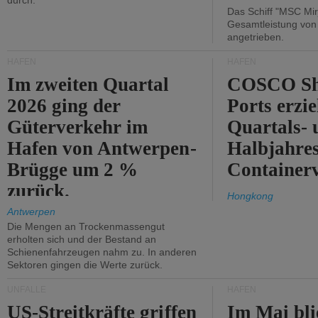
durch.
Das Schiff "MSC Mir
Gesamtleistung vo
angetrieben.
HÄFEN
HÄFEN
Im zweiten Quartal
COSCO Sh
2026 ging der
Ports erzie
Güterverkehr im
Quartals- 
Hafen von Antwerpen-
Halbjahre
Brügge um 2 %
Container
zurück.
Hongkong
Antwerpen
Die Mengen an Trockenmassengut
erholten sich und der Bestand an
Schienenfahrzeugen nahm zu. In anderen
Sektoren gingen die Werte zurück.
UNFÄLLE
HÄFEN
US-Streitkräfte griffen
Im Mai bli