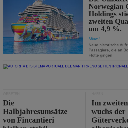
Norwegian C
Holdings sti
zweiten Qua
um 4,9 %.
Miami
Neue historische Auf
Passagiere, die an Bo
Flotte gingen
WERFTEN
HÄFEN
Die
Im zweiten
Halbjahresumsätze
wuchs der
von Fincantieri
Güterverke