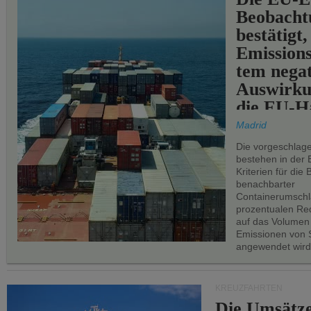
Beobachtu
bestätigt,
Emissions
tem negat
Auswirku
die EU-Hä
Madrid
Die vorgeschlag
bestehen in der 
Kriterien für di
benachbarter
Containerumschl
prozentualen Red
auf das Volumen
Emissionen von S
angewendet wird
KREUZFAHRTEN
Die Umsätze