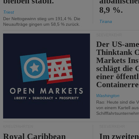
bleiben stabil.
albanisch
8,9 %.
Triest
Der Nettogewinn stieg um 191,4 %. Die
Tirana
Neuaufträge gingen um 58,5 % zurück.
SEEVERKEHR
Der US-ame
Thinktank 
Markets Ins
schlägt die
einer öffent
Containerre
Washington
Rao: Heute sind die V
von einem Kartell au
Schifffahrtsunterneh
KREUZFAHRTEN
SEEVERKEHR
Royal Caribbean
Im zweiten