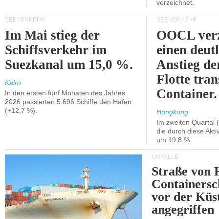
verzeichnet.
SEEVERKEHR
SEEVERKEHR
Im Mai stieg der
OOCL verz
Schiffsverkehr im
einen deut
Suezkanal um 15,0 %.
Anstieg de
Flotte tran
Kairo
Container.
In den ersten fünf Monaten des Jahres
2026 passierten 5.696 Schiffe den Hafen
(+12,7 %).
Hongkong
Im zweiten Quartal (
die durch diese Akti
um 19,8 %.
UNFÄLLE
Straße von 
Containersc
vor der Kü
angegriffen