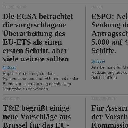
Kritik.
SEEVERKEHR
HÄFEN
Die ECSA betrachtet
ESPO: Nei
die vorgeschlagene
Senkung d
Überarbeitung des
Antragssc
EU-ETS als einen
5.000 auf
ersten Schritt, aber
Schiffe.
viele weitere sollten
Brüssel
folgen.
Anerkennung für M
Brüssel
Reduzierung auswe
Raptis: Es ist eine gute Idee,
Schiffsanläufe
Systemeinnahmen auf EU- und nationaler
Ebene zur Unterstützung nachhaltiger
Kraftstoffe zu verwenden.
VERKEHR
SEEVERKEHR
T&E begrüßt einige
Für Assarm
neue Vorschläge aus
der Vorsch
Brüssel für das EU-
Kommissi