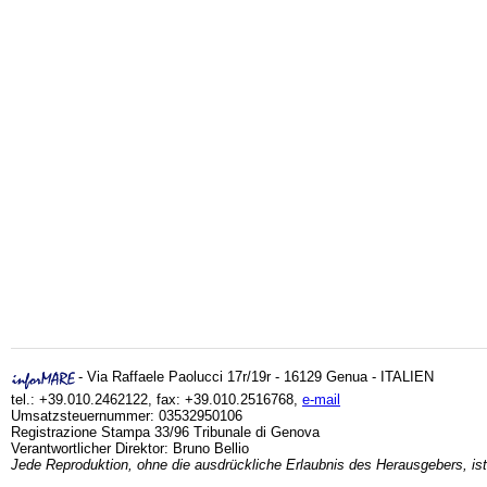
- Via Raffaele Paolucci 17r/19r - 16129 Genua - ITALIEN
tel.: +39.010.2462122, fax: +39.010.2516768,
e-mail
Umsatzsteuernummer: 03532950106
Registrazione Stampa 33/96 Tribunale di Genova
Verantwortlicher Direktor: Bruno Bellio
Jede Reproduktion, ohne die ausdrückliche Erlaubnis des Herausgebers, ist