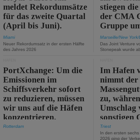
meldet Rekordumsätze
stiegen di
für das zweite Quartal
der CMA
(April bis Juni).
Gruppe um
Miami
Marseille/New York/
Neuer Rekordumsatz in der ersten Hälfte
Das Joint Venture v
des Jahres 2026
Stonepeak wurde a
HÄFEN
HÄFEN
PortXchange: Um die
Im Hafen v
Emissionen im
nimmt der
Schiffsverkehr sofort
Massengut
zu reduzieren, müssen
zu, währen
wir uns auf die Häfen
Umschlag 
konzentrieren.
sonstigen 
abnimmt.
Rotterdam
Triest
In den ersten sech
2026 ging der Verk