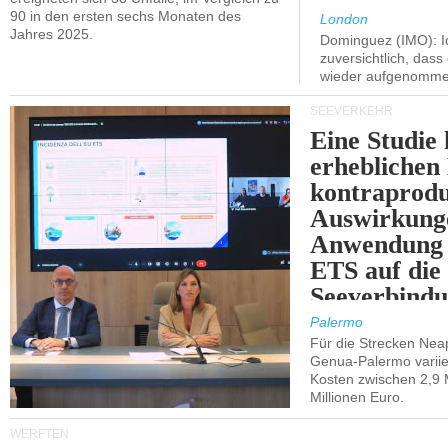
90 in den ersten sechs Monaten des
London
Jahres 2025.
Dominguez (IMO): Ic
zuversichtlich, das
wieder aufgenomme
SEEVERKEHR
Eine Studie 
erheblichen
kontraprodu
Auswirkung
Anwendung 
ETS auf die
Seeverbindu
Westsizilien
Palermo
Für die Strecken Nea
Genua-Palermo variier
Kosten zwischen 2,9 
Millionen Euro.
WERFTEN