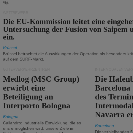
%).
WETTBEWERB
Die EU-Kommission leitet eine eingeh
Untersuchung der Fusion von Saipem 
ein.
Brüssel
Brüssel betrachtet die Auswirkungen der Operation als besonders kri
auf dem SURF-Markt.
GÜTERVERKEHRZENTREN
INTERMODALEN VER
Medlog (MSC Group)
Die Hafen
erwirbt eine
Barcelona
Beteiligung an
des Termin
Interporto Bologna
Intermodal
Navarra e
Bologna
Caliandro: Industrielle Entwicklung, die es
Barcelona
uns ermöglichen wird, unsere Ziele im
Die verbleibenden 6