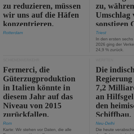
zu reduzieren, müssen
zu, währen
wir uns auf die Häfen
Umschlag 
konzentrieren.
sonstigen 
abnimmt.
Rotterdam
Triest
In den ersten sech
2026 ging der Verk
24,9 % zurück.
SCHIENENVERKEHR
WERFTEN
Fermerci, die
Die indisc
Güterzugproduktion
Regierung
in Italien könnte in
7,2 Millia
diesem Jahr auf das
an Hilfsge
Niveau von 2015
den heimi
zurückfallen.
Schiffbau.
Rom
Neu-Delhi
Karte: Wir stehen vor Daten, die alle
Die heute verabschie