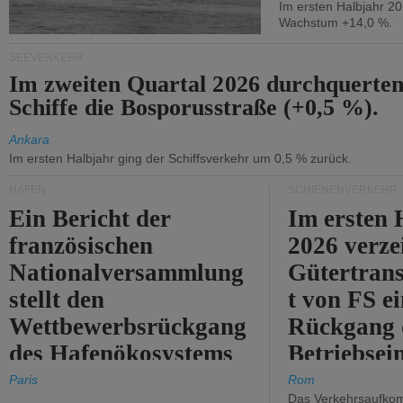
Im ersten Halbjahr 2
Wachstum +14,0 %.
SEEVERKEHR
Im zweiten Quartal 2026 durchquerten
Schiffe die Bosporusstraße (+0,5 %).
Ankara
Im ersten Halbjahr ging der Schiffsverkehr um 0,5 % zurück.
HÄFEN
SCHIENENVERKEHR
Ein Bericht der
Im ersten 
französischen
2026 verze
Nationalversammlung
Gütertran
stellt den
t von FS e
Wettbewerbsrückgang
Rückgang 
des Hafenökosystems
Betriebse
des Staates fest.
um 2,7 %.
Paris
Rom
Das Verkehrsaufkom