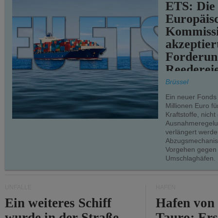
ETS: Die
Europäis
Kommiss
akzeptier
Forderun
Reederei
teilweise.
Brüssel
Ein neuer Fonds
Millionen Euro f
Kraftstoffe, nich
Ausnahmeregelun
verlängert werde
Abzugsmechanism
Vorgehen gegen
Umschlaghäfen.
UNFÄLLE
HÄFEN
Ein weiteres Schiff
Hafen von
wurde in der Straße
Tauro: Ers