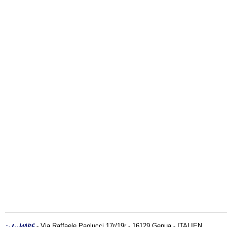
- Via Raffaele Paolucci 17r/19r - 16129 Genua - ITALIEN