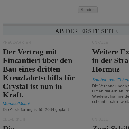
Senden
AB DER ERSTE SEITE
KREUZFAHRTEN
UNFÄLLE
Der Vertrag mit
Weitere Ex
Fincantieri über den
in der Str
Bau eines dritten
Hormuz
Kreuzfahrtschiffs für
Southampton/Teher
Crystal ist nun in
Die Verhandlungen 
Oman dauern an, d
Kraft.
Wiederaufnahme des 
scheint noch in weit
Monaco/Miami
Die Auslieferung ist für 2034 geplant.
SEEVERKEHR
UNFÄLLE
Die
Zwei Schif