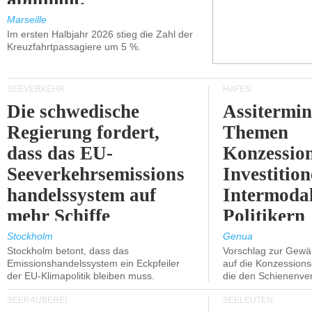
Marseille
Im ersten Halbjahr 2026 stieg die Zahl der
Kreuzfahrtpassagiere um 5 %.
SEEVERKEHR
HÄFEN
Die schwedische
Assitermin
Regierung fordert,
Themen
dass das EU-
Konzessio
Seeverkehrsemissions
Investitio
handelssystem auf
Intermodal
mehr Schiffe
Politikern
ausgeweitet wird.
näherbring
Stockholm
Genua
Stockholm betont, dass das
Vorschlag zur Gewä
Emissionshandelssystem ein Eckpfeiler
auf die Konzessions
der EU-Klimapolitik bleiben muss.
die den Schienenve
SEERÄUBEREI
SEELEUTEN