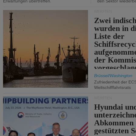
Erwartungen übertreffen.
den Sektor wiederb
WERFTEN
Zwei indisc
wurden in d
Liste der
Schiffsrecyc
aufgenomme
der Kommis
vorgeschlag
Brüssel/Washington
Zufriedenheit der EC
Weltschifffahrtsrats
WERFTEN
Hyundai un
unterzeichn
Abkommen 
gestützten S