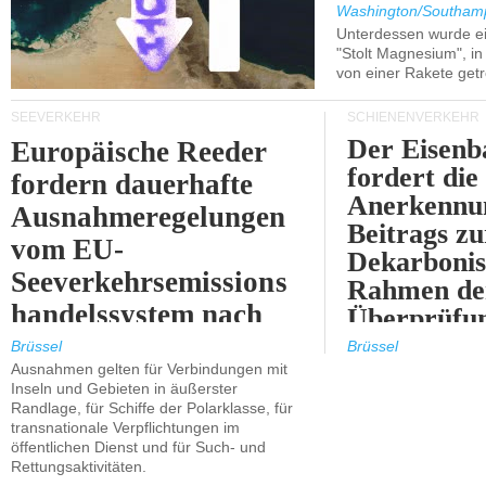
Washington/Southam
Unterdessen wurde ein
"Stolt Magnesium", i
von einer Rakete getr
SEEVERKEHR
SCHIENENVERKEHR
Der Eisenb
Europäische Reeder
fordert die
fordern dauerhafte
Anerkennun
Ausnahmeregelungen
Beitrags zu
vom EU-
Dekarbonis
Seeverkehrsemissions
Rahmen de
handelssystem nach
Überprüfun
2030.
ETS.
Brüssel
Brüssel
Ausnahmen gelten für Verbindungen mit
Inseln und Gebieten in äußerster
Randlage, für Schiffe der Polarklasse, für
transnationale Verpflichtungen im
öffentlichen Dienst und für Such- und
Rettungsaktivitäten.