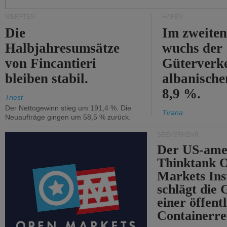
WERFTEN
HÄFEN
Die
Im zweiten
Halbjahresumsätze
wuchs der
von Fincantieri
Güterverke
bleiben stabil.
albanisch
8,9 %.
Triest
Der Nettogewinn stieg um 191,4 %. Die
Tirana
Neuaufträge gingen um 58,5 % zurück.
SEEVERKEHR
Der US-ame
Thinktank 
Markets Ins
schlägt die
einer öffent
Containerre