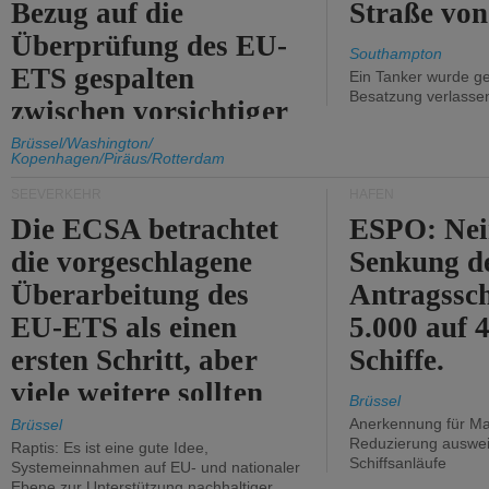
Bezug auf die
Straße vo
Überprüfung des EU-
Southampton
ETS gespalten
Ein Tanker wurde ge
Besatzung verlasse
zwischen vorsichtiger
Unterstützung und
Brüssel/Washington/
Kopenhagen/Piräus/Rotterdam
Kritik.
SEEVERKEHR
HÄFEN
Die ECSA betrachtet
ESPO: Nei
die vorgeschlagene
Senkung d
Überarbeitung des
Antragssc
EU-ETS als einen
5.000 auf
ersten Schritt, aber
Schiffe.
viele weitere sollten
Brüssel
folgen.
Anerkennung für M
Brüssel
Reduzierung auswe
Raptis: Es ist eine gute Idee,
Schiffsanläufe
Systemeinnahmen auf EU- und nationaler
Ebene zur Unterstützung nachhaltiger