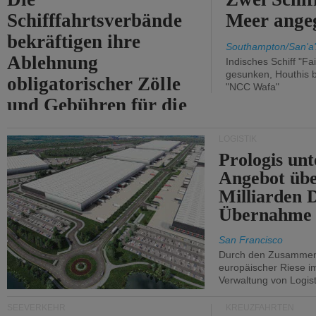
Schifffahrtsverbände
Meer angeg
bekräftigen ihre
Southampton/San'a'
Ablehnung
Indisches Schiff "Fa
gesunken, Houthis b
obligatorischer Zölle
"NCC Wafa"
und Gebühren für die
Durchfahrt der Straße
LOGISTIK
von Hormuz.
Prologis unt
Angebot übe
Milliarden 
Übernahme 
San Francisco
Durch den Zusammens
europäischer Riese i
Verwaltung von Logist
SEEVERKEHR
KREUZFAHRTEN