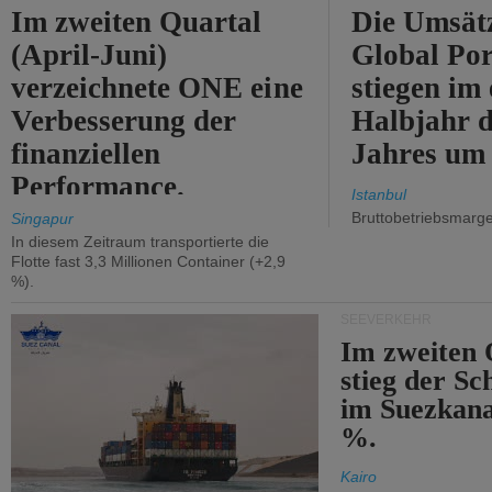
Im zweiten Quartal
Die Umsät
(April-Juni)
Global Por
verzeichnete ONE eine
stiegen im 
Verbesserung der
Halbjahr d
finanziellen
Jahres um
Performance.
Istanbul
Bruttobetriebsmarg
Singapur
In diesem Zeitraum transportierte die
Flotte fast 3,3 Millionen Container (+2,9
%).
SEEVERKEHR
Im zweiten 
stieg der Sc
im Suezkana
%.
Kairo