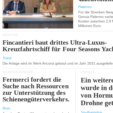
Seeverbindu
Westsizilien
Palermo
Für die Strecken Nea
Genua-Palermo variier
Kosten zwischen 2,9 
Millionen Euro.
WERFTEN
Fincantieri baut drittes Ultra-Luxus-
Kreuzfahrtschiff für Four Seasons Yac
Triest
Die Anlage wird im Werk Ancona gebaut und im Jahr 2031 ausgeliefer
SCHIENENVERKEHR
UNFÄLLE
Fermerci fordert die
Ein weiter
Suche nach Ressourcen
wurde in d
zur Unterstützung des
von Hormu
Schienengüterverkehrs.
Drohne get
Rom
Southampton