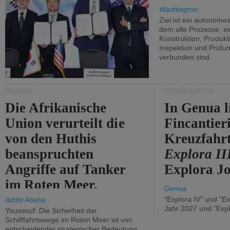
Washington
Ziel ist ein autonome
dem alle Prozesse, ei
Konstruktion, Produkti
Inspektion und Prüfun
verbunden sind.
UNFÄLLE
KREUZFAHRTEN
Die Afrikanische
In Genua l
Union verurteilt die
Fincantier
von den Huthis
Kreuzfahrt
beanspruchten
Explora II
Angriffe auf Tanker
Explora Jo
im Roten Meer.
Genua
"Explora IV" und "Ex
Addis Abeba
Jahr 2027 und "Expl
Youssouf: Die Sicherheit der
Schifffahrtswege im Roten Meer ist von
entscheidender strategischer Bedeutung