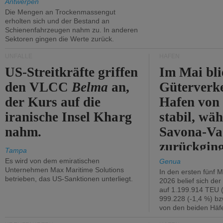
Antwerpen
Die Mengen an Trockenmassengut
erholten sich und der Bestand an
Schienenfahrzeugen nahm zu. In anderen
Sektoren gingen die Werte zurück.
UNFÄLLE
HÄFEN
US-Streitkräfte griffen
Im Mai bli
den VLCC
Belma
an,
Güterverk
der Kurs auf die
Hafen von
iranische Insel Kharg
stabil, wäh
nahm.
Savona-Va
zurückging
Tampa
Es wird von dem emiratischen
Genua
Unternehmen Max Maritime Solutions
In den ersten fünf 
betrieben, das US-Sanktionen unterliegt.
2026 belief sich de
auf 1.199.914 TEU 
999.228 (-1,4 %) bz
von den beiden Häfe