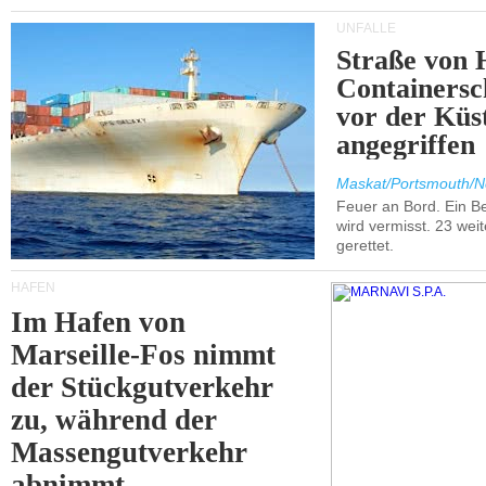
UNFÄLLE
Straße von 
Containersc
vor der Kü
angegriffen
Maskat/Portsmouth/N
Feuer an Bord. Ein B
wird vermisst. 23 wei
gerettet.
HÄFEN
Im Hafen von
Marseille-Fos nimmt
der Stückgutverkehr
zu, während der
Massengutverkehr
abnimmt.