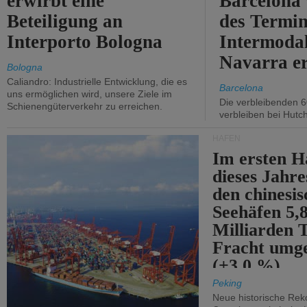
erwirbt eine
Barcelona
Beteiligung an
des Termin
Interporto Bologna
Intermodal
Navarra e
Bologna
Caliandro: Industrielle Entwicklung, die es
Barcelona
uns ermöglichen wird, unsere Ziele im
Die verbleibenden 6
Schienengüterverkehr zu erreichen.
verbleiben bei Hutch
HÄFEN
Im ersten H
dieses Jahr
den chinesi
Seehäfen 5,
Milliarden 
Fracht umg
(+3,0 %).
Peking
Neue historische Rek