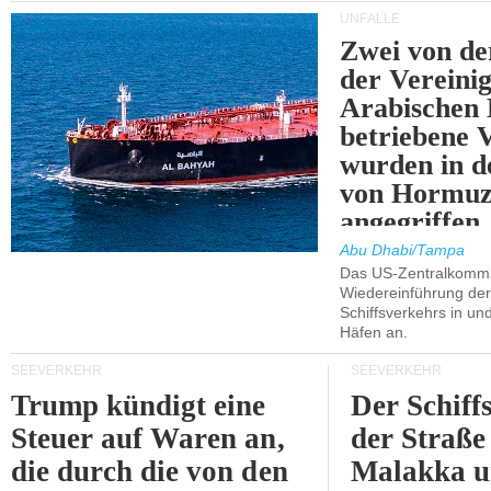
UNFÄLLE
Zwei von 
der Vereini
Arabischen
betriebene
wurden in d
von Hormu
angegriffen.
Abu Dhabi/Tampa
Das US-Zentralkomma
Wiedereinführung der
Schiffsverkehrs in un
Häfen an.
SEEVERKEHR
SEEVERKEHR
Trump kündigt eine
Der Schiff
Steuer auf Waren an,
der Straße
die durch die von den
Malakka 