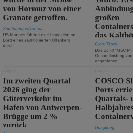
von Hormuz von einer
Anbindung
Granate getroffen.
großen
Containers
Southampton/Tampa
das Kaltbü
US-Marines führten eine Inspektion an
Bord eines sanktionierten Öltankers
Gioia Tauro
durch.
Das Schiff "MSC Mir
Gesamtleistung vo
angetrieben.
HÄFEN
HÄFEN
Im zweiten Quartal
COSCO Sh
2026 ging der
Ports erzie
Güterverkehr im
Quartals- 
Hafen von Antwerpen-
Halbjahre
Brügge um 2 %
Container
zurück.
Hongkong