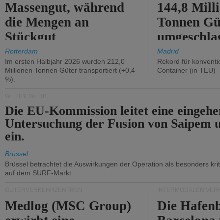
Massengut, während
144,8 Mill
die Mengen an
Tonnen Gü
Stückgut
umgeschla
zurückgingen.
%).
Rotterdam
Madrid
Im ersten Halbjahr 2026 wurden 212,0
Rekord für konventi
Millionen Tonnen Güter transportiert (+0,4
Container (in TEU)
%).
WETTBEWERB
Die EU-Kommission leitet eine eingeh
Untersuchung der Fusion von Saipem 
ein.
Brüssel
Brüssel betrachtet die Auswirkungen der Operation als besonders kri
auf dem SURF-Markt.
GÜTERVERKEHRZENTREN
INTERMODALEN VER
Medlog (MSC Group)
Die Hafen