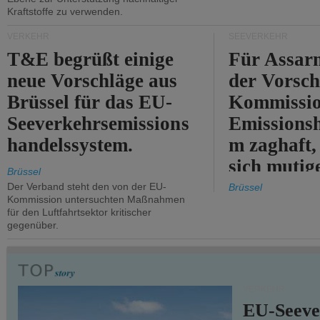
Kraftstoffe zu verwenden.
VERKEHR
SEEVERKEHR
T&E begrüßt einige
Für Assarm
neue Vorschläge aus
der Vorsch
Brüssel für das EU-
Kommissi
Seeverkehrsemissions
Emissionsh
handelssystem.
m zaghaft, 
sich mutig
Brüssel
Maßnahmen
Der Verband steht den von der EU-
Brüssel
Kommission untersuchten Maßnahmen
für den Luftfahrtsektor kritischer
gegenüber.
VERKEHR
EU-Seeve