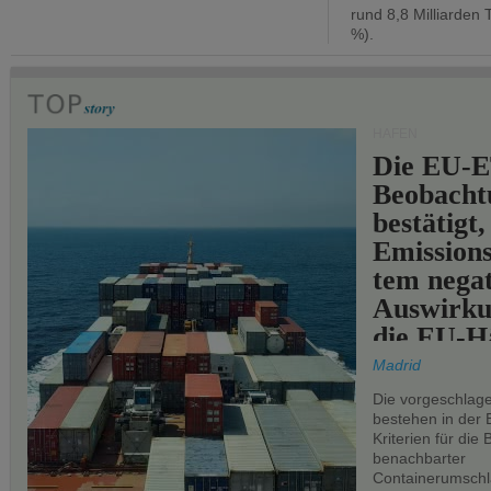
rund 8,8 Milliarden 
%).
HÄFEN
Die EU-E
Beobachtu
bestätigt,
Emissions
tem negat
Auswirku
die EU-Hä
Madrid
Die vorgeschlag
bestehen in der 
Kriterien für di
benachbarter
Containerumschl