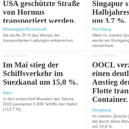
USA geschützte Straße
Singapur s
von Hormus
Halbjahres
transportiert werden.
um 3,7 %.
Washington/Portsmouth
Port Klang
Sie dürfte 20 % des Wertes der
Allein im zweiten Qu
transportierten Ladungen entsprechen.
wurde ein Rückgang
verzeichnet.
SEEVERKEHR
SEEVERKEHR
Im Mai stieg der
OOCL verz
Schiffsverkehr im
einen deut
Suezkanal um 15,0 %.
Anstieg de
Flotte tran
Kairo
Container.
In den ersten fünf Monaten des Jahres
2026 passierten 5.696 Schiffe den Hafen
(+12,7 %).
Hongkong
Im zweiten Quartal (
die durch diese Akti
um 19,8 %.