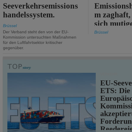
Seeverkehrsemissions
Emissionsh
handelssystem.
m zaghaft, 
sich mutig
Brüssel
Maßnahmen
Der Verband steht den von der EU-
Brüssel
Kommission untersuchten Maßnahmen
für den Luftfahrtsektor kritischer
gegenüber.
VERKEHR
EU-Seeve
ETS: Die
Europäis
Kommiss
akzeptier
Forderun
Reederei