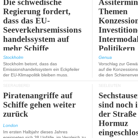
Die schwedische
Assitermin
Regierung fordert,
Themen
dass das EU-
Konzessio
Seeverkehrsemissions
Investitio
handelssystem auf
Intermodal
mehr Schiffe
Politikern
ausgeweitet wird.
näherbring
Stockholm
Genua
Stockholm betont, dass das
Vorschlag zur Gewä
Emissionshandelssystem ein Eckpfeiler
auf die Konzessions
der EU-Klimapolitik bleiben muss.
die den Schienenve
SEERÄUBEREI
SEELEUTEN
Piratenangriffe auf
Sechstause
Schiffe gehen weiter
sind noch 
zurück
der Straße
Hormuz
London
eingeschlo
Im ersten Halbjahr dieses Jahres
ereigneten sich 38 Unfälle, im Vergleich zu