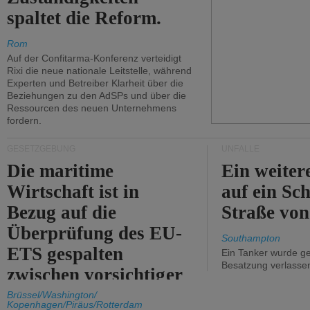
spaltet die Reform.
Rom
Auf der Confitarma-Konferenz verteidigt
Rixi die neue nationale Leitstelle, während
Experten und Betreiber Klarheit über die
Beziehungen zu den AdSPs und über die
Ressourcen des neuen Unternehmens
fordern.
GESETZGEBUNG
UNFÄLLE
Die maritime
Ein weiter
Wirtschaft ist in
auf ein Sch
Bezug auf die
Straße vo
Überprüfung des EU-
Southampton
ETS gespalten
Ein Tanker wurde ge
Besatzung verlasse
zwischen vorsichtiger
Unterstützung und
Brüssel/Washington/
Kopenhagen/Piräus/Rotterdam