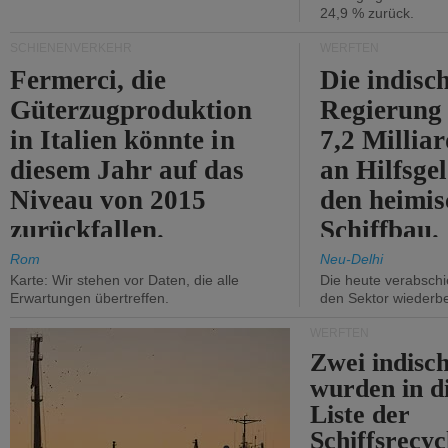
24,9 % zurück.
SCHIENENVERKEHR
WERFTEN
Fermerci, die
Die indisc
Güterzugproduktion
Regierung
in Italien könnte in
7,2 Millia
diesem Jahr auf das
an Hilfsge
Niveau von 2015
den heimi
zurückfallen.
Schiffbau.
Rom
Neu-Delhi
Karte: Wir stehen vor Daten, die alle
Die heute verabschie
Erwartungen übertreffen.
den Sektor wiederb
WERFTEN
Zwei indisc
wurden in d
Liste der
Schiffsrecyc