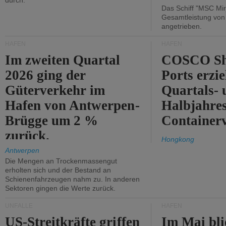
durch.
Das Schiff "MSC Mir
Gesamtleistung vo
angetrieben.
HÄFEN
HÄFEN
Im zweiten Quartal
COSCO Sh
2026 ging der
Ports erzie
Güterverkehr im
Quartals- 
Hafen von Antwerpen-
Halbjahre
Brügge um 2 %
Container
zurück.
Hongkong
Antwerpen
Die Mengen an Trockenmassengut
erholten sich und der Bestand an
Schienenfahrzeugen nahm zu. In anderen
Sektoren gingen die Werte zurück.
UNFÄLLE
HÄFEN
US-Streitkräfte griffen
Im Mai bli