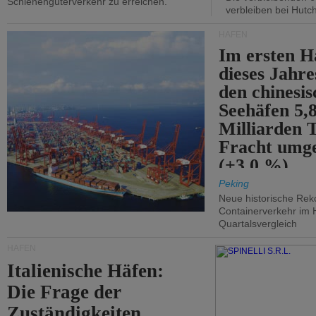
Schienengüterverkehr zu erreichen.
verbleiben bei Hutch
HÄFEN
Im ersten H
dieses Jahr
den chinesi
Seehäfen 5,
Milliarden 
Fracht umg
(+3,0 %).
Peking
Neue historische Rek
Containerverkehr im 
Quartalsvergleich
HÄFEN
Italienische Häfen:
Die Frage der
Zuständigkeiten