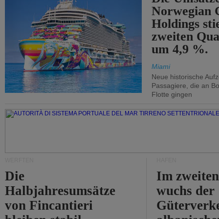
Norwegian C
Holdings sti
zweiten Qua
um 4,9 %.
Miami
Neue historische Auf
Passagiere, die an Bo
Flotte gingen
WERFTEN
HÄFEN
Die
Im zweiten
Halbjahresumsätze
wuchs der
von Fincantieri
Güterverke