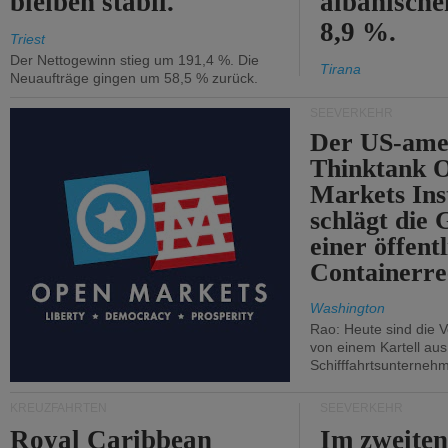
bleiben stabil.
albanisch
8,9 %.
Triest
Der Nettogewinn stieg um 191,4 %. Die
Tirana
Neuaufträge gingen um 58,5 % zurück.
SEEVERKEHR
Der US-ame
Thinktank 
Markets Ins
schlägt die
einer öffent
Containerre
Washington
Rao: Heute sind die V
von einem Kartell au
Schifffahrtsunterneh
KREUZFAHRTEN
SEEVERKEHR
Royal Caribbean
Im zweiten