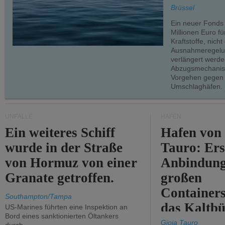
teilweise.
Brüssel
Ein neuer Fonds
Millionen Euro f
Kraftstoffe, nich
Ausnahmeregelun
verlängert werde
Abzugsmechanism
Vorgehen gegen
Umschlaghäfen.
UNFÄLLE
HÄFEN
Ein weiteres Schiff
Hafen von
wurde in der Straße
Tauro: Ers
von Hormuz von einer
Anbindung
Granate getroffen.
großen
Containers
Southampton/Tampa
das Kaltbü
US-Marines führten eine Inspektion an
Bord eines sanktionierten Öltankers
Gioia Tauro