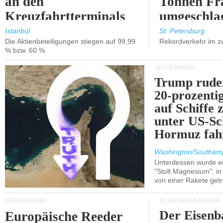
an den
Tonnen Fr
Kreuzfahrtterminals
umgeschla
in Kusadasi und
%).
Istanbul
St. Petersburg
Die Aktienbeteiligungen stiegen auf 99,99
Rekordverkehr im z
Lissabon.
% bzw. 60 %.
SEEVERKEHR
Trump ruder
20-prozenti
auf Schiffe 
unter US-Sc
Hormuz fah
Washington/Southam
Unterdessen wurde ein
"Stolt Magnesium", i
von einer Rakete getr
SEEVERKEHR
SCHIENENVERKEHR
Der Eisenb
Europäische Reeder