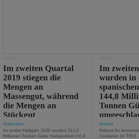
HÄFEN
HÄFEN
Im zweiten Quartal
Im zweiten
2019 stiegen die
wurden in
Mengen an
spanische
Massengut, während
144,8 Mill
die Mengen an
Tonnen Gü
Stückgut
umgeschla
zurückgingen.
%).
Rotterdam
Madrid
Im ersten Halbjahr 2026 wurden 212,0
Rekord für konventi
Millionen Tonnen Güter transportiert (+0,4
Container (in TEU)