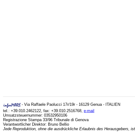
- Via Raffaele Paolucci 17r/19r - 16129 Genua - ITALIEN
tel.: +39.010.2462122, fax: +39.010.2516768,
e-mail
Umsatzsteuernummer: 03532950106
Registrazione Stampa 33/96 Tribunale di Genova
Verantwortlicher Direktor: Bruno Bellio
Jede Reproduktion, ohne die ausdrückliche Erlaubnis des Herausgebers, ist