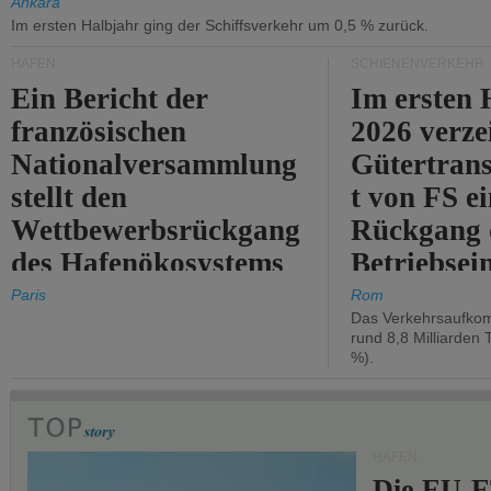
Ankara
Im ersten Halbjahr ging der Schiffsverkehr um 0,5 % zurück.
HÄFEN
SCHIENENVERKEHR
Ein Bericht der
Im ersten 
französischen
2026 verze
Nationalversammlung
Gütertran
stellt den
t von FS e
Wettbewerbsrückgang
Rückgang 
des Hafenökosystems
Betriebse
des Staates fest.
um 2,7 %.
Paris
Rom
Das Verkehrsaufkom
rund 8,8 Milliarden 
%).
HÄFEN
Die EU-E