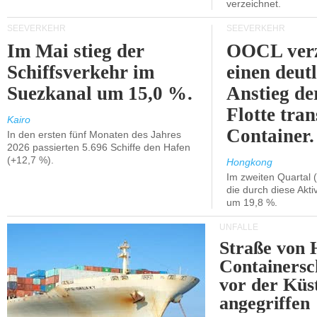
verzeichnet.
SEEVERKEHR
SEEVERKEHR
Im Mai stieg der
OOCL verz
Schiffsverkehr im
einen deut
Suezkanal um 15,0 %.
Anstieg de
Flotte tran
Kairo
Container.
In den ersten fünf Monaten des Jahres
2026 passierten 5.696 Schiffe den Hafen
(+12,7 %).
Hongkong
Im zweiten Quartal (
die durch diese Akti
um 19,8 %.
UNFÄLLE
Straße von 
Containersc
vor der Kü
angegriffen