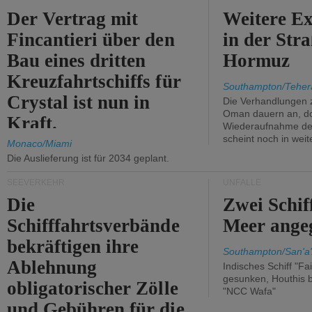
Der Vertrag mit
Weitere Ex
Fincantieri über den
in der Str
Bau eines dritten
Hormuz
Kreuzfahrtschiffs für
Southampton/Teher
Crystal ist nun in
Die Verhandlungen 
Oman dauern an, d
Kraft.
Wiederaufnahme des 
scheint noch in weit
Monaco/Miami
Die Auslieferung ist für 2034 geplant.
SEEVERKEHR
UNFÄLLE
Die
Zwei Schif
Schifffahrtsverbände
Meer angeg
bekräftigen ihre
Southampton/San'a'
Ablehnung
Indisches Schiff "Fa
gesunken, Houthis b
obligatorischer Zölle
"NCC Wafa"
und Gebühren für die