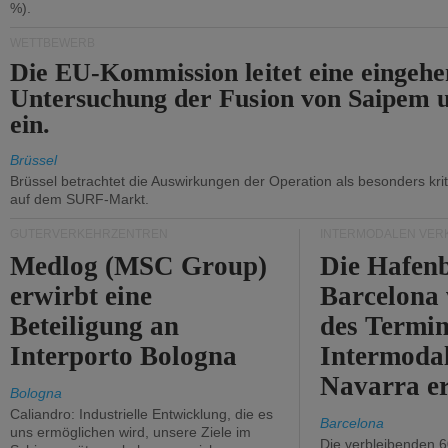
%).
WETTBEWERB
Die EU-Kommission leitet eine eingeh
Untersuchung der Fusion von Saipem 
ein.
Brüssel
Brüssel betrachtet die Auswirkungen der Operation als besonders kri
auf dem SURF-Markt.
GÜTERVERKEHRZENTREN
INTERMODALEN VER
Medlog (MSC Group)
Die Hafen
erwirbt eine
Barcelona
Beteiligung an
des Termin
Interporto Bologna
Intermodal
Navarra e
Bologna
Caliandro: Industrielle Entwicklung, die es
Barcelona
uns ermöglichen wird, unsere Ziele im
Die verbleibenden 6