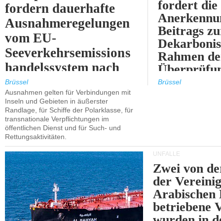
fordert die
fordern dauerhafte
Anerkennun
Ausnahmeregelungen
Beitrags zu
vom EU-
Dekarbonis
Seeverkehrsemissions
Rahmen de
handelssystem nach
Überprüfun
2030.
ETS.
Brüssel
Brüssel
Ausnahmen gelten für Verbindungen mit
Inseln und Gebieten in äußerster
Randlage, für Schiffe der Polarklasse, für
transnationale Verpflichtungen im
öffentlichen Dienst und für Such- und
Rettungsaktivitäten.
UNFÄLLE
Zwei von 
der Vereini
Arabischen
betriebene
wurden in d