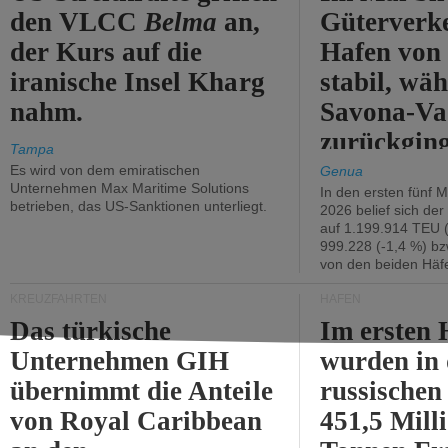
den VLCC
Belma
an,
Güterverk
der Kurs auf die
Hafen von
iranische Insel Kharg
stabil, wäh
nahm.
Savona-Va
zurückging
Tampa
Es wird von dem emiratischen
Genua
Unternehmen Max Maritime Solutions
In den ersten fünf 
betrieben, das US-Sanktionen unterliegt.
2026 belief sich de
auf 1.199.914 TEU 
999.228 (-1,4 %) bz
von den beiden Häfe
KREUZFAHRTEN
HÄFEN
Das türkische
Im ersten 
Unternehmen GIH
wurden in
übernimmt die Anteile
russischen
von Royal Caribbean
451,5 Mill