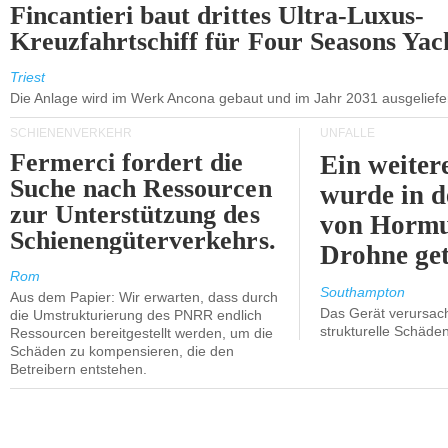
Fincantieri baut drittes Ultra-Luxus-
Kreuzfahrtschiff für Four Seasons Yac
Triest
Die Anlage wird im Werk Ancona gebaut und im Jahr 2031 ausgeliefer
SCHIENENVERKEHR
UNFÄLLE
Fermerci fordert die
Ein weiter
Suche nach Ressourcen
wurde in d
zur Unterstützung des
von Hormu
Schienengüterverkehrs.
Drohne get
Rom
Southampton
Aus dem Papier: Wir erwarten, dass durch
Das Gerät verursach
die Umstrukturierung des PNRR endlich
strukturelle Schäden
Ressourcen bereitgestellt werden, um die
Schäden zu kompensieren, die den
Betreibern entstehen.