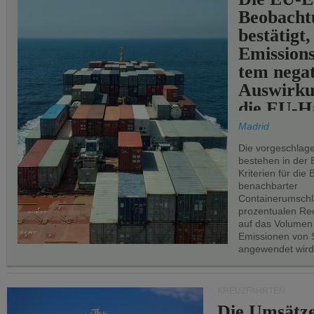
Beobachtu
bestätigt,
Emissions
tem negat
Auswirku
die EU-Hä
Madrid
Die vorgeschlag
bestehen in der 
Kriterien für di
benachbarter
Containerumschl
prozentualen Red
auf das Volumen
Emissionen von S
angewendet wird
KREUZFAHRTEN
Die Umsätze