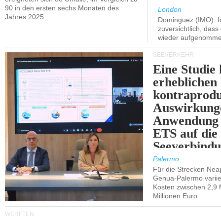
90 in den ersten sechs Monaten des
London
Jahres 2025.
Dominguez (IMO): Ic
zuversichtlich, das
wieder aufgenomme
SEEVERKEHR
Eine Studie 
erheblichen
kontraprodu
Auswirkung
Anwendung 
ETS auf die
Seeverbindu
Westsizilien
Palermo
Für die Strecken Nea
Genua-Palermo variier
Kosten zwischen 2,9 
Millionen Euro.
WERFTEN