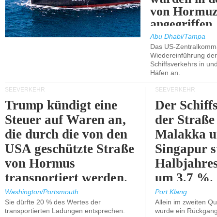
von Hormu
angegriffen.
Abu Dhabi/Tampa
Das US-Zentralkomma
Wiedereinführung der
Schiffsverkehrs in un
Häfen an.
SEEVERKEHR
SEEVERKEHR
Trump kündigt eine
Der Schiff
Steuer auf Waren an,
der Straße
die durch die von den
Malakka 
USA geschützte Straße
Singapur s
von Hormus
Halbjahres
transportiert werden.
um 3,7 %.
Washington/Portsmouth
Port Klang
Sie dürfte 20 % des Wertes der
Allein im zweiten Qu
transportierten Ladungen entsprechen.
wurde ein Rückgang