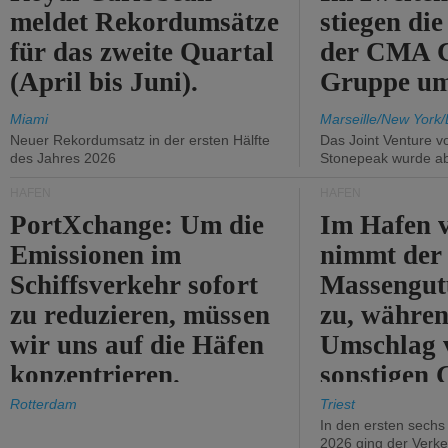
meldet Rekordumsätze
stiegen di
für das zweite Quartal
der CMA
(April bis Juni).
Gruppe um
Miami
Marseille/New York/
Neuer Rekordumsatz in der ersten Hälfte
Das Joint Venture v
des Jahres 2026
Stonepeak wurde a
HÄFEN
HÄFEN
PortXchange: Um die
Im Hafen v
Emissionen im
nimmt der
Schiffsverkehr sofort
Massengut
zu reduzieren, müssen
zu, währen
wir uns auf die Häfen
Umschlag 
konzentrieren.
sonstigen 
abnimmt.
Rotterdam
Triest
In den ersten sech
2026 ging der Verk