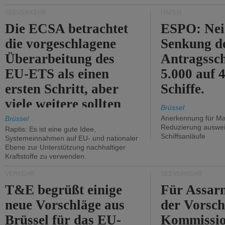
Kritik.
SEEVERKEHR
HÄFEN
Die ECSA betrachtet
ESPO: Nei
die vorgeschlagene
Senkung d
Überarbeitung des
Antragssc
EU-ETS als einen
5.000 auf
ersten Schritt, aber
Schiffe.
viele weitere sollten
Brüssel
folgen.
Anerkennung für M
Brüssel
Reduzierung auswe
Raptis: Es ist eine gute Idee,
Schiffsanläufe
Systemeinnahmen auf EU- und nationaler
Ebene zur Unterstützung nachhaltiger
Kraftstoffe zu verwenden.
VERKEHR
SEEVERKEHR
T&E begrüßt einige
Für Assarm
neue Vorschläge aus
der Vorsch
Brüssel für das EU-
Kommissi