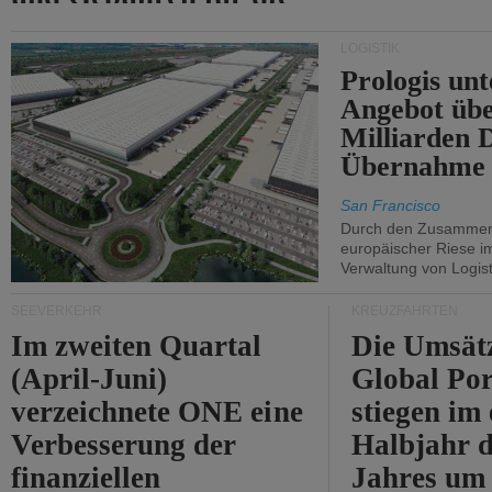
Durchfahrt der Straße
LOGISTIK
von Hormuz.
Prologis unt
Angebot übe
Milliarden 
Übernahme 
San Francisco
Durch den Zusammens
europäischer Riese i
Verwaltung von Logist
SEEVERKEHR
KREUZFAHRTEN
Im zweiten Quartal
Die Umsät
(April-Juni)
Global Por
verzeichnete ONE eine
stiegen im 
Verbesserung der
Halbjahr d
finanziellen
Jahres um