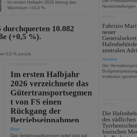
Der Produktionswe
Im ersten Halbjahr 2026 betrug das
Neueinstellungen
Wachstum +14,0 %.
HÄFEN
Fabrizio Mari
6 durchquerten 10.082
neuer
ße (+0,5 %).
Generalsekret
Hafenbehörde
zentralen Adr
 um 0,5 % zurück.
Ancona
SCHIENENVERKEHR
Der Verwaltungsra
Budgetanpassung
Im ersten Halbjahr
Institution genehm
2026 verzeichnete das
Gütertransportsegmen
t von FS einen
HÄFEN
Rückgang der
Die Hafenbeh
Betriebseinnahmen
des südlichen
Tyrrhenische
um 2,7 %.
Rom
Ionischen Mee
Das Verkehrsaufkommen belief sich auf