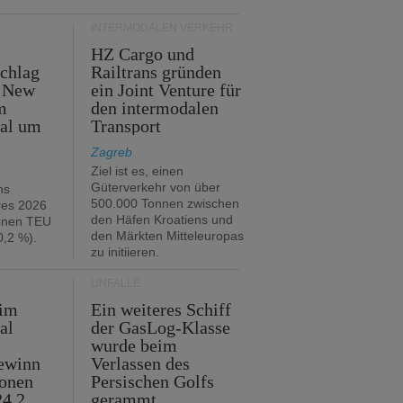
INTERMODALEN VERKEHR
HZ Cargo und
chlag
Railtrans gründen
n New
ein Joint Venture für
m
den intermodalen
tal um
Transport
Zagreb
Ziel ist es, einen
Güterverkehr von über
hs
500.000 Tonnen zwischen
res 2026
den Häfen Kroatiens und
ionen TEU
den Märkten Mitteleuropas
,2 %).
zu initiieren.
UNFÄLLE
 im
Ein weiteres Schiff
al
der GasLog-Klasse
wurde beim
ewinn
Verlassen des
ionen
Persischen Golfs
24,2
gerammt.