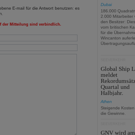
Dubai
bene E-mail für die Antwort benutzen: es
186.000 Quadrat
n.
2.000 Mitarbeiter
den Besitzer: Dies 
 der Mitteilung sind verbindlich.
vom britischen Ka
für die Übernahm
Wincanton auferl
Übertragungsaufl
SEEVERKEHR
Global Ship 
meldet
Rekordumsät
Quartal und
Halbjahr.
Athen
Steigende Kosten
die Gewinne.
SEEVERKEHR
GNV wird a