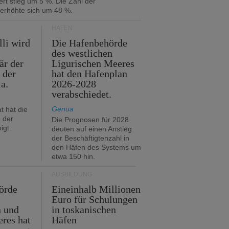
rt stieg um 5 %. Die Zahl der
 erhöhte sich um 48 %.
HÄFEN
lli wird
Die Hafenbehörde
des westlichen
är der
Ligurischen Meeres
 der
hat den Hafenplan
ia.
2026-2028
verabschiedet.
Genua
t hat die
 der
Die Prognosen für 2028
igt.
deuten auf einen Anstieg
der Beschäftigtenzahl in
den Häfen des Systems um
etwa 150 hin.
AUSBILDUNG
örde
Eineinhalb Millionen
Euro für Schulungen
n und
in toskanischen
res hat
Häfen