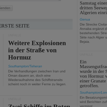
Samstag eine
dritten Seewe
Senden
Algerien einr
Genua
Die Strecke Civit
ERSTE SEITE
Annaba ergänzt d
bestehenden Stre
UNFÄLLE
Sète nach Algier 
Weitere Explosionen
Bejaia.
in der Straße von
UNFÄLLE
Hormuz
Ein
Massengutfra
Southampton/Teheran
wurde in der 
Die Verhandlungen zwischen Iran und
von Hormuz 
Oman dauern an, doch eine
Wiederaufnahme des Schiffstransits
einer Granate
scheint noch in weiter Ferne zu liegen.
getroffen.
Southampton/Lo
Ein Besatzungsmit
UNFÄLLE
wird Berichten zu
Zwei Schiffe im Roten
vermisst.