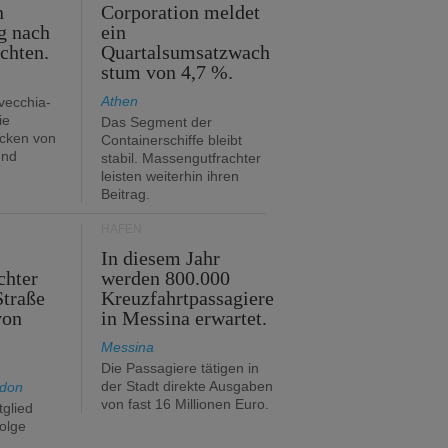
n
Corporation meldet
g nach
ein
ichten.
Quartalsumsatzwach
stum von 4,7 %.
Athen
avecchia-
ie
Das Segment der
cken von
Containerschiffe bleibt
und
stabil. Massengutfrachter
leisten weiterhin ihren
Beitrag.
HÄFEN
In diesem Jahr
chter
werden 800.000
Straße
Kreuzfahrtpassagiere
von
in Messina erwartet.
Messina
Die Passagiere tätigen in
der Stadt direkte Ausgaben
ndon
von fast 16 Millionen Euro.
glied
folge