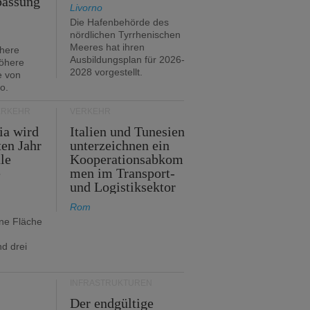
passung
Livorno
Die Hafenbehörde des
nördlichen Tyrrhenischen
Meeres hat ihren
öhere
Ausbildungsplan für 2026-
öhere
2028 vorgestellt.
e von
o.
ERKEHR
VERKEHR
ia wird
Italien und Tunesien
en Jahr
unterzeichnen ein
le
Kooperationsabkom
e
men im Transport-
und Logistiksektor
Rom
ine Fläche
d drei
INFRASTRUKTUREN
Der endgültige