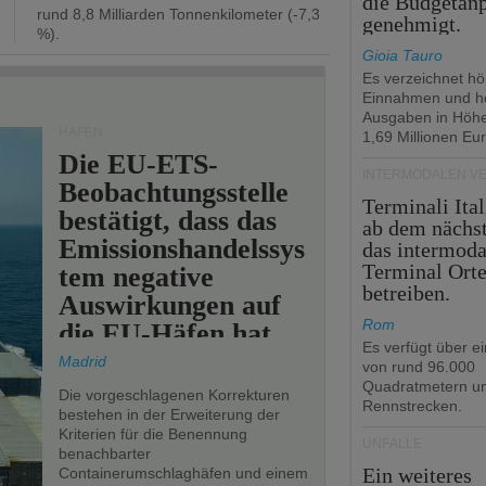
die Budgetan
rund 8,8 Milliarden Tonnenkilometer (-7,3
genehmigt.
%).
Gioia Tauro
Es verzeichnet h
Einnahmen und h
Ausgaben in Höh
HÄFEN
1,69 Millionen Eur
Die EU-ETS-
INTERMODALEN V
Beobachtungsstelle
Terminali Ital
bestätigt, dass das
ab dem nächst
Emissionshandelssys
das intermoda
Terminal Ort
tem negative
betreiben.
Auswirkungen auf
Rom
die EU-Häfen hat.
Es verfügt über e
Madrid
von rund 96.000
Quadratmetern un
Die vorgeschlagenen Korrekturen
Rennstrecken.
bestehen in der Erweiterung der
Kriterien für die Benennung
UNFÄLLE
benachbarter
Ein weiteres
Containerumschlaghäfen und einem