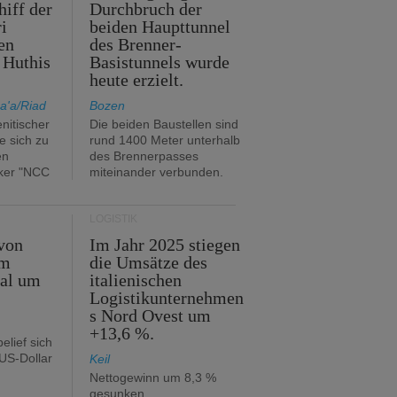
hiff der
Durchbruch der
i
beiden Haupttunnel
en
des Brenner-
 Huthis
Basistunnels wurde
heute erzielt.
a'a/Riad
Bozen
nitischer
Die beiden Baustellen sind
e sich zu
rund 1400 Meter unterhalb
en
des Brennerpasses
ker "NCC
miteinander verbunden.
LOGISTIK
von
Im Jahr 2025 stiegen
im
die Umsätze des
tal um
italienischen
Logistikunternehmen
s Nord Ovest um
+13,6 %.
elief sich
 US-Dollar
Keil
Nettogewinn um 8,3 %
gesunken