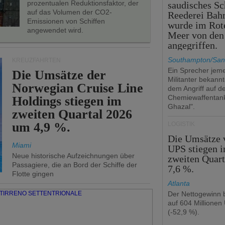
prozentualen Reduktionsfaktor, der
saudisches Sc
auf das Volumen der CO2-
Reederei Bahr
Emissionen von Schiffen
wurde im Rot
angewendet wird.
Meer von den
angegriffen.
Southampton/San
KREUZFAHRTEN
Ein Sprecher jeme
Die Umsätze der
Militanter bekannt
Norwegian Cruise Line
dem Angriff auf d
Chemiewaffentan
Holdings stiegen im
Ghazal".
zweiten Quartal 2026
um 4,9 %.
LOGISTIK
Die Umsätze 
Miami
UPS stiegen 
Neue historische Aufzeichnungen über
zweiten Quar
Passagiere, die an Bord der Schiffe der
7,6 %.
Flotte gingen
Atlanta
Der Nettogewinn b
auf 604 Millionen
(-52,9 %).