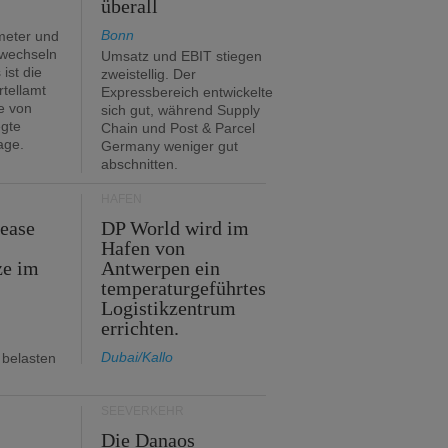
überall
Bonn
meter und
 wechseln
Umsatz und EBIT stiegen
ist die
zweistellig. Der
rtellamt
Expressbereich entwickelte
e von
sich gut, während Supply
egte
Chain und Post & Parcel
age.
Germany weniger gut
abschnitten.
HÄFEN
Lease
DP World wird im
Hafen von
ze im
Antwerpen ein
temperaturgeführtes
Logistikzentrum
errichten.
Dubai/Kallo
 belasten
SEEVERKEHR
m
Die Danaos