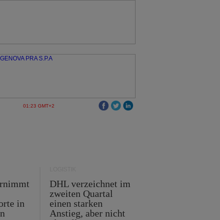
01:23 GMT+2
LOGISTIK
ernimmt
DHL verzeichnet im
zweiten Quartal
orte in
einen starken
en
Anstieg, aber nicht