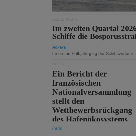
SEEVERKEHR
Im zweiten Quartal 202
Schiffe die Bosporusstra
Ankara
Im ersten Halbjahr ging der Schiffsverkehr
HÄFEN
Ein Bericht der
französischen
Nationalversammlung
stellt den
Wettbewerbsrückgang
des Hafenökosystems
des Staates fest.
Paris