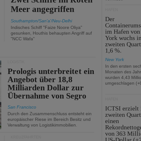
Meer angegriffen
HÄFEN
Der
Southampton/San'a'/Neu-Delhi
Containerums
Indisches Schiff "Faize Noore Oliya"
im Hafen vo
gesunken, Houthis behaupten Angriff auf
York wuchs i
"NCC Wafa"
zweiten Quar
1,6 %.
New York
LOGISTIK
In den ersten sec
Prologis unterbreitet ein
Monaten des Jah
Angebot über 18,8
wurden 4,43 Mill
umgeschlagen (+0
Milliarden Dollar zur
Übernahme von Segro
HÄFEN
San Francisco
ICTSI erzielt
Durch den Zusammenschluss entsteht ein
zweiten Quart
europäischer Riese im Bereich Besitz und
einen
Verwaltung von Logistikimmobilien.
Rekordnettog
von 363 Mill
KREUZFAHRTEN
US-Dollar (+