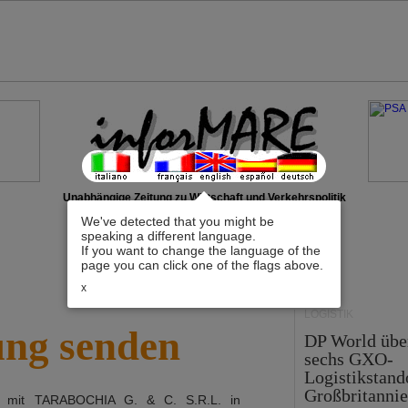
Unabhängige Zeitung zu Wirtschaft und Verkehrspolitik
We've detected that you might be
speaking a different language.
If you want to change the language of the
page you can click one of the flags above.
x
LOGISTIK
ung senden
DP World üb
sechs GXO-
Logistikstand
Großbritanni
h mit
TARABOCHIA G. & C. S.R.L.
in