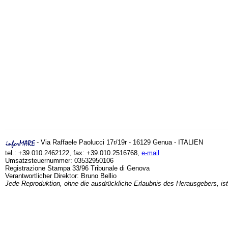
- Via Raffaele Paolucci 17r/19r - 16129 Genua - ITALIEN
tel.: +39.010.2462122, fax: +39.010.2516768,
e-mail
Umsatzsteuernummer: 03532950106
Registrazione Stampa 33/96 Tribunale di Genova
Verantwortlicher Direktor: Bruno Bellio
Jede Reproduktion, ohne die ausdrückliche Erlaubnis des Herausgebers, ist