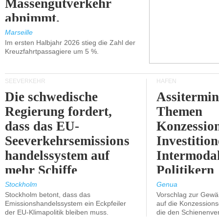
Massengutverkehr
abnimmt.
Marseille
Im ersten Halbjahr 2026 stieg die Zahl der
Kreuzfahrtpassagiere um 5 %.
SEEVERKEHR
HÄFEN
Die schwedische
Assitermin
Regierung fordert,
Themen
dass das EU-
Konzessio
Seeverkehrsemissions
Investitio
handelssystem auf
Intermodal
mehr Schiffe
Politikern
ausgeweitet wird.
näherbring
Stockholm
Genua
Stockholm betont, dass das
Vorschlag zur Gewä
Emissionshandelssystem ein Eckpfeiler
auf die Konzessions
der EU-Klimapolitik bleiben muss.
die den Schienenve