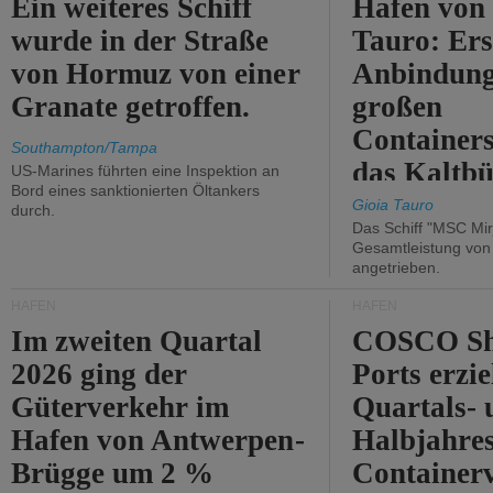
Ein weiteres Schiff
Hafen von
wurde in der Straße
Tauro: Ers
von Hormuz von einer
Anbindung
Granate getroffen.
großen
Containers
Southampton/Tampa
das Kaltbü
US-Marines führten eine Inspektion an
Bord eines sanktionierten Öltankers
Gioia Tauro
durch.
Das Schiff "MSC Mir
Gesamtleistung vo
angetrieben.
HÄFEN
HÄFEN
Im zweiten Quartal
COSCO Sh
2026 ging der
Ports erzie
Güterverkehr im
Quartals- 
Hafen von Antwerpen-
Halbjahre
Brügge um 2 %
Container