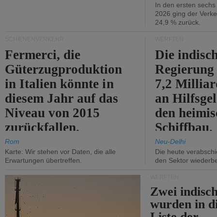
In den ersten sech
2026 ging der Verk
24,9 % zurück.
SCHIENENVERKEHR
WERFTEN
Fermerci, die
Die indisc
Güterzugproduktion
Regierung
in Italien könnte in
7,2 Millia
diesem Jahr auf das
an Hilfsge
Niveau von 2015
den heimi
zurückfallen.
Schiffbau.
Rom
Neu-Delhi
Karte: Wir stehen vor Daten, die alle
Die heute verabschie
Erwartungen übertreffen.
den Sektor wiederb
WERFTEN
Zwei indisc
wurden in d
Liste der