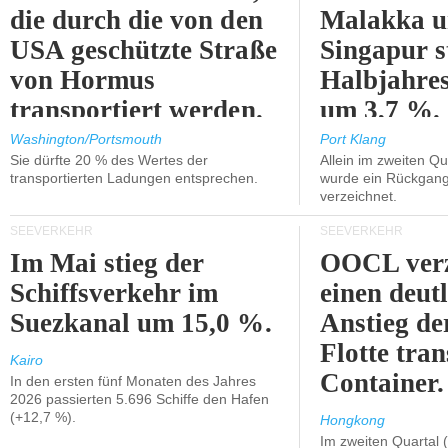
die durch die von den
Malakka 
USA geschützte Straße
Singapur s
von Hormus
Halbjahres
transportiert werden.
um 3,7 %.
Washington/Portsmouth
Port Klang
Sie dürfte 20 % des Wertes der
Allein im zweiten Qu
transportierten Ladungen entsprechen.
wurde ein Rückgang
verzeichnet.
SEEVERKEHR
SEEVERKEHR
Im Mai stieg der
OOCL verz
Schiffsverkehr im
einen deut
Suezkanal um 15,0 %.
Anstieg de
Flotte tran
Kairo
Container.
In den ersten fünf Monaten des Jahres
2026 passierten 5.696 Schiffe den Hafen
(+12,7 %).
Hongkong
Im zweiten Quartal (