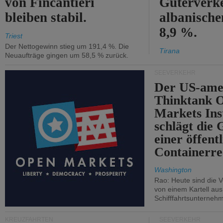
von Fincantieri
Güterverke
bleiben stabil.
albanisch
8,9 %.
Triest
Der Nettogewinn stieg um 191,4 %. Die
Tirana
Neuaufträge gingen um 58,5 % zurück.
SEEVERKEHR
Der US-ame
Thinktank 
Markets Ins
schlägt die
einer öffent
Containerre
Washington
Rao: Heute sind die V
von einem Kartell au
Schifffahrtsunterneh
KREUZFAHRTEN
SEEVERKEHR