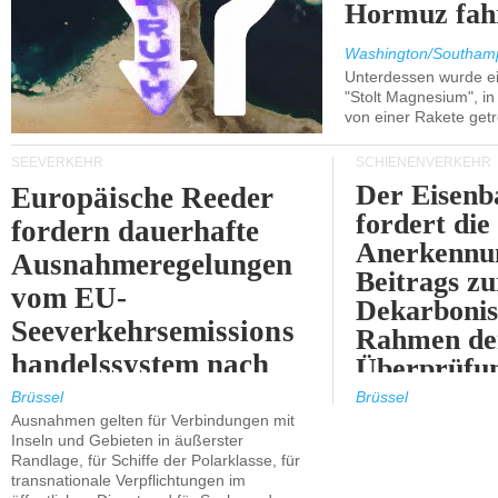
Hormuz fah
Washington/Southam
Unterdessen wurde ein
"Stolt Magnesium", i
von einer Rakete getr
SEEVERKEHR
SCHIENENVERKEHR
Der Eisenb
Europäische Reeder
fordert die
fordern dauerhafte
Anerkennun
Ausnahmeregelungen
Beitrags zu
vom EU-
Dekarbonis
Seeverkehrsemissions
Rahmen de
handelssystem nach
Überprüfun
2030.
ETS.
Brüssel
Brüssel
Ausnahmen gelten für Verbindungen mit
Inseln und Gebieten in äußerster
Randlage, für Schiffe der Polarklasse, für
transnationale Verpflichtungen im