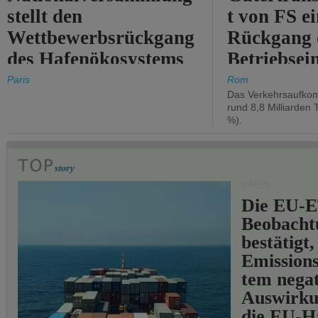
stellt den
t von FS e
Wettbewerbsrückgang
Rückgang 
des Hafenökosystems
Betriebse
des Staates fest.
um 2,7 %.
Paris
Rom
Das Verkehrsaufkom
rund 8,8 Milliarden 
%).
HÄFEN
Die EU-E
Beobachtu
bestätigt,
Emissions
tem negat
Auswirku
die EU-Hä