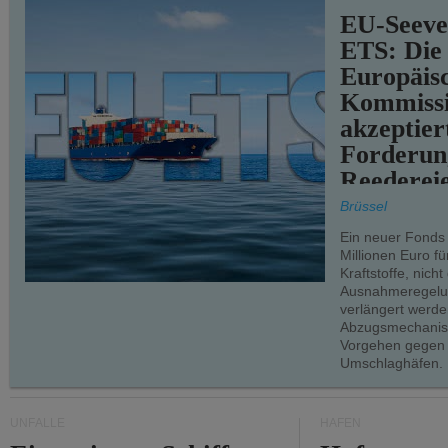
EU-Seeve
ETS: Die
Europäis
Kommiss
akzeptier
Forderun
Reederei
teilweise.
Brüssel
Ein neuer Fonds
Millionen Euro f
Kraftstoffe, nich
Ausnahmeregelun
verlängert werde
Abzugsmechanism
Vorgehen gegen
Umschlaghäfen.
UNFÄLLE
HÄFEN