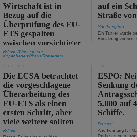
Wirtschaft ist in
auf ein Sch
Bezug auf die
Straße vo
Überprüfung des EU-
Southampton
ETS gespalten
Ein Tanker wurde ge
Besatzung verlasse
zwischen vorsichtiger
Unterstützung und
Brüssel/Washington/
Kopenhagen/Piräus/Rotterdam
Kritik.
SEEVERKEHR
HÄFEN
Die ECSA betrachtet
ESPO: Nei
die vorgeschlagene
Senkung d
Überarbeitung des
Antragssc
EU-ETS als einen
5.000 auf
ersten Schritt, aber
Schiffe.
viele weitere sollten
Brüssel
folgen.
Anerkennung für M
Brüssel
Reduzierung auswe