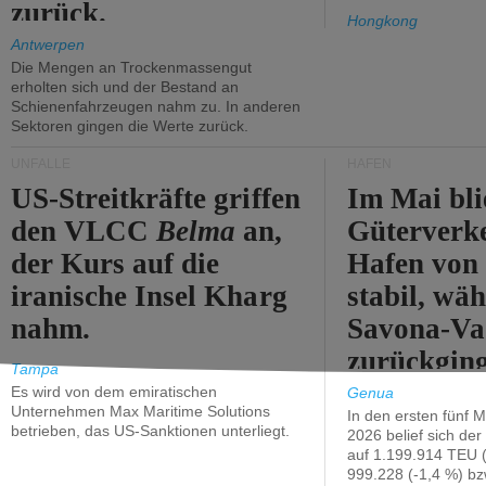
zurück.
Hongkong
Antwerpen
Die Mengen an Trockenmassengut
erholten sich und der Bestand an
Schienenfahrzeugen nahm zu. In anderen
Sektoren gingen die Werte zurück.
UNFÄLLE
HÄFEN
US-Streitkräfte griffen
Im Mai bli
den VLCC
Belma
an,
Güterverk
der Kurs auf die
Hafen von
iranische Insel Kharg
stabil, wäh
nahm.
Savona-Va
zurückging
Tampa
Es wird von dem emiratischen
Genua
Unternehmen Max Maritime Solutions
In den ersten fünf 
betrieben, das US-Sanktionen unterliegt.
2026 belief sich de
auf 1.199.914 TEU 
999.228 (-1,4 %) bz