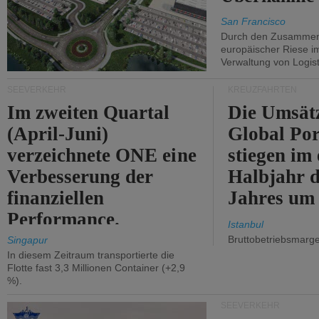
San Francisco
Durch den Zusammens
europäischer Riese i
Verwaltung von Logist
SEEVERKEHR
KREUZFAHRTEN
Im zweiten Quartal
Die Umsät
(April-Juni)
Global Por
verzeichnete ONE eine
stiegen im 
Verbesserung der
Halbjahr d
finanziellen
Jahres um
Performance.
Istanbul
Bruttobetriebsmarg
Singapur
In diesem Zeitraum transportierte die
Flotte fast 3,3 Millionen Container (+2,9
%).
SEEVERKEHR