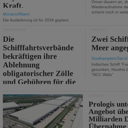
Oman dauern an, d
Kraft.
Wiederaufnahme des 
scheint noch in weit
Monaco/Miami
Die Auslieferung ist für 2034 geplant.
SEEVERKEHR
UNFÄLLE
Die
Zwei Schif
Schifffahrtsverbände
Meer angeg
bekräftigen ihre
Southampton/San'a'
Ablehnung
Indisches Schiff "Fa
gesunken, Houthis b
obligatorischer Zölle
"NCC Wafa"
und Gebühren für die
Durchfahrt der Straße
LOGISTIK
von Hormuz.
Prologis unt
Angebot übe
Milliarden 
Übernahme 