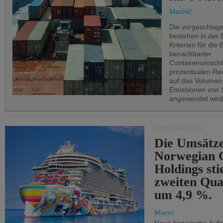
Madrid
Die vorgeschlag
bestehen in der 
Kriterien für di
benachbarter
Containerumschl
prozentualen Red
auf das Volumen
Emissionen von S
angewendet wird
KREUZFAHRTEN
Die Umsätze
Norwegian C
Holdings sti
zweiten Qua
um 4,9 %.
Miami