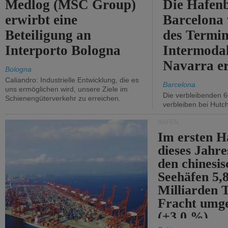
Medlog (MSC Group)
Die Hafen
erwirbt eine
Barcelona
Beteiligung an
des Termin
Interporto Bologna
Intermodal
Navarra e
Bologna
Caliandro: Industrielle Entwicklung, die es
Barcelona
uns ermöglichen wird, unsere Ziele im
Die verbleibenden 6
Schienengüterverkehr zu erreichen.
verbleiben bei Hutch
HÄFEN
Im ersten H
dieses Jahr
den chinesi
Seehäfen 5,
Milliarden 
Fracht umg
(+3,0 %).