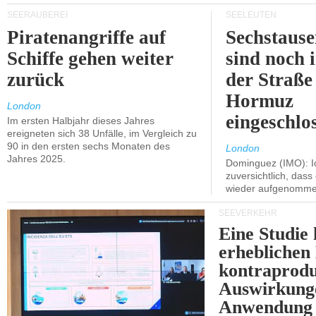
SEERÄUBEREI
SEELEUTEN
Piratenangriffe auf
Sechstause
Schiffe gehen weiter
sind noch 
zurück
der Straße
Hormuz
London
eingeschlo
Im ersten Halbjahr dieses Jahres
ereigneten sich 38 Unfälle, im Vergleich zu
90 in den ersten sechs Monaten des
London
Jahres 2025.
Dominguez (IMO): Ic
zuversichtlich, das
wieder aufgenomme
SEEVERKEHR
Eine Studie 
erheblichen
kontraprodu
Auswirkung
Anwendung 