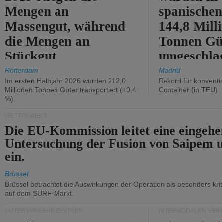
Mengen an
spanische
Massengut, während
144,8 Mill
die Mengen an
Tonnen Gü
Stückgut
umgeschla
zurückgingen.
%).
Rotterdam
Madrid
Im ersten Halbjahr 2026 wurden 212,0
Rekord für konventi
Millionen Tonnen Güter transportiert (+0,4
Container (in TEU)
%).
WETTBEWERB
Die EU-Kommission leitet eine eingeh
Untersuchung der Fusion von Saipem 
ein.
Brüssel
Brüssel betrachtet die Auswirkungen der Operation als besonders kri
auf dem SURF-Markt.
GÜTERVERKEHRZENTREN
INTERMODALEN VER