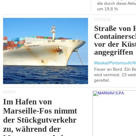
die durch diese Akti
um 19,8 %.
UNFÄLLE
Straße von 
Containersc
vor der Kü
angegriffen
Maskat/Portsmouth/N
Feuer an Bord. Ein B
wird vermisst. 23 wei
gerettet.
HÄFEN
Im Hafen von
Marseille-Fos nimmt
der Stückgutverkehr
zu, während der