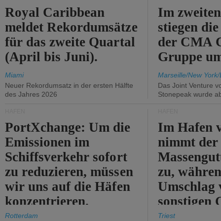
Royal Caribbean
Im zweiten
meldet Rekordumsätze
stiegen di
für das zweite Quartal
der CMA
(April bis Juni).
Gruppe um
Miami
Marseille/New York/
Neuer Rekordumsatz in der ersten Hälfte
Das Joint Venture v
des Jahres 2026
Stonepeak wurde a
HÄFEN
HÄFEN
PortXchange: Um die
Im Hafen v
Emissionen im
nimmt der
Schiffsverkehr sofort
Massengut
zu reduzieren, müssen
zu, währen
wir uns auf die Häfen
Umschlag 
konzentrieren.
sonstigen 
abnimmt.
Rotterdam
Triest