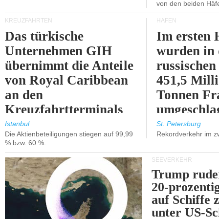
von den beiden Häfe
KREUZFAHRTEN
HÄFEN
Das türkische
Im ersten 
Unternehmen GIH
wurden in
übernimmt die Anteile
russischen
von Royal Caribbean
451,5 Mill
an den
Tonnen Fr
Kreuzfahrtterminals
umgeschla
in Kusadasi und
%).
Istanbul
St. Petersburg
Die Aktienbeteiligungen stiegen auf 99,99
Rekordverkehr im z
Lissabon.
% bzw. 60 %.
SEEVERKEHR
Trump ruder
20-prozenti
auf Schiffe 
unter US-Sc