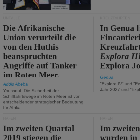
UNFÄLLE
KREUZFAHRTEN
Die Afrikanische
In Genua l
Union verurteilt die
Fincantier
von den Huthis
Kreuzfahrt
beanspruchten
Explora II
Angriffe auf Tanker
Explora Jo
im Roten Meer.
Genua
"Explora IV" und "Ex
Addis Abeba
Jahr 2027 und "Expl
Youssouf: Die Sicherheit der
Schifffahrtswege im Roten Meer ist von
entscheidender strategischer Bedeutung
für Afrika.
HÄFEN
HÄFEN
Im zweiten Quartal
Im zweiten
2019 stiegen die
wurden in