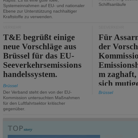
Raptis: Es ist eine gute Idee,
Schiffsanläufe
Systemeinnahmen auf EU- und nationaler
Ebene zur Unterstützung nachhaltiger
Kraftstoffe zu verwenden.
VERKEHR
SEEVERKEHR
T&E begrüßt einige
Für Assarm
neue Vorschläge aus
der Vorsch
Brüssel für das EU-
Kommissi
Seeverkehrsemissions
Emissionsh
handelssystem.
m zaghaft, 
sich mutig
Brüssel
Maßnahmen
Der Verband steht den von der EU-
Brüssel
Kommission untersuchten Maßnahmen
für den Luftfahrtsektor kritischer
gegenüber.
VERKEHR