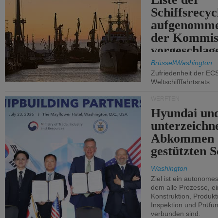
Schiffsrecyc
aufgenomme
der Kommis
vorgeschlag
Brüssel/Washington
Zufriedenheit der EC
Weltschifffahrtsrats
WERFTEN
Hyundai un
unterzeichn
Abkommen 
gestützten S
Washington
Ziel ist ein autonome
dem alle Prozesse, ei
Konstruktion, Produkti
Inspektion und Prüfun
verbunden sind.