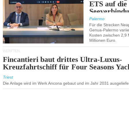
ETS auf die
Seeverbindu
Westsizilien
Palermo
Für die Strecken Nea
Genua-Palermo variier
Kosten zwischen 2,9 
Millionen Euro.
WERFTEN
Fincantieri baut drittes Ultra-Luxus-
Kreuzfahrtschiff für Four Seasons Yac
Triest
Die Anlage wird im Werk Ancona gebaut und im Jahr 2031 ausgeliefer