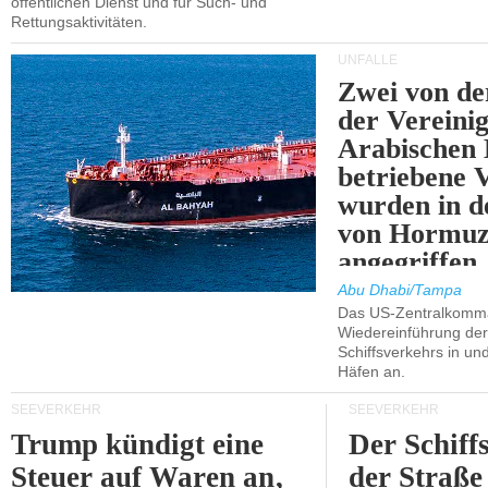
öffentlichen Dienst und für Such- und
Rettungsaktivitäten.
UNFÄLLE
Zwei von 
der Vereini
Arabischen
betriebene
wurden in d
von Hormu
angegriffen.
Abu Dhabi/Tampa
Das US-Zentralkomma
Wiedereinführung der
Schiffsverkehrs in un
Häfen an.
SEEVERKEHR
SEEVERKEHR
Trump kündigt eine
Der Schiff
Steuer auf Waren an,
der Straße