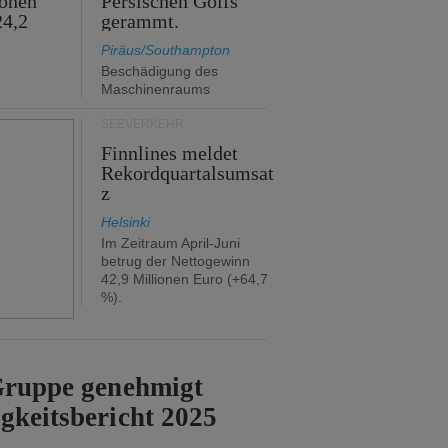
ionen
Persischen Golfs
24,2
gerammt.
Piräus/Southampton
Beschädigung des
Maschinenraums
SEEVERKEHR
Finnlines meldet
Rekordquartalsumsat
z
Helsinki
Im Zeitraum April-Juni
betrug der Nettogewinn
42,9 Millionen Euro (+64,7
%).
-Gruppe genehmigt
gkeitsbericht 2025