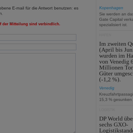
Kopenhagen
bene E-mail für die Antwort benutzen: es
n.
Sie werden an d
Gate Capital verka
 der Mitteilung sind verbindlich.
spezialisiert ist.
HÄFEN
Im zweiten Qu
(April bis Jun
wurden im Ha
von Venedig 6
Millionen To
Güter umgesc
(-1,2 %).
Venedig
Kreuzfahrtpassag
15,3 % gesunken
LOGISTIK
DP World üb
sechs GXO-
Logistikstand