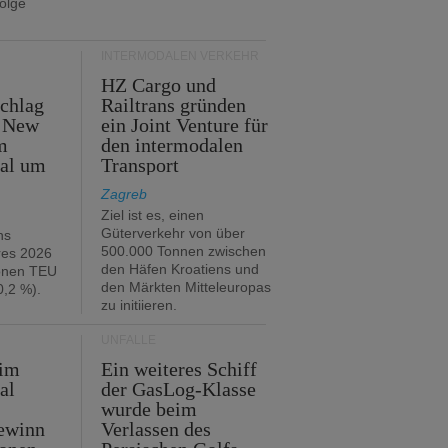
folge
INTERMODALEN VERKEHR
HZ Cargo und
chlag
Railtrans gründen
n New
ein Joint Venture für
m
den intermodalen
tal um
Transport
Zagreb
Ziel ist es, einen
Güterverkehr von über
hs
500.000 Tonnen zwischen
res 2026
den Häfen Kroatiens und
ionen TEU
den Märkten Mitteleuropas
,2 %).
zu initiieren.
UNFÄLLE
 im
Ein weiteres Schiff
al
der GasLog-Klasse
wurde beim
ewinn
Verlassen des