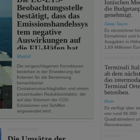
Ionischen Mee
Beobachtungsstelle
die Budgetan
bestätigt, dass das
genehmigt.
Emissionshandelssys
Gioia Tauro
tem negative
Es verzeichnet h
Einnahmen und h
Auswirkungen auf
Ausgaben in Höh
die EU-Häfen hat.
1,69 Millionen Eur
Madrid
INTERMODALEN V
Die vorgeschlagenen Korrekturen
Terminali Ital
bestehen in der Erweiterung der
ab dem nächst
Kriterien für die Benennung
das intermoda
benachbarter
Terminal Ort
Containerumschlaghäfen und einem
betreiben.
prozentualen Reduktionsfaktor, der
auf das Volumen der CO2-
Rom
Emissionen von Schiffen
Es verfügt über e
angewendet wird.
von rund 96.000
Quadratmetern un
Rennstrecken.
KREUZFAHRTEN
UNFÄLLE
Die Umsätze der