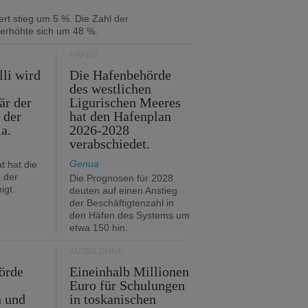
rt stieg um 5 %. Die Zahl der
 erhöhte sich um 48 %.
HÄFEN
lli wird
Die Hafenbehörde
des westlichen
är der
Ligurischen Meeres
 der
hat den Hafenplan
ia.
2026-2028
verabschiedet.
Genua
t hat die
 der
Die Prognosen für 2028
igt.
deuten auf einen Anstieg
der Beschäftigtenzahl in
den Häfen des Systems um
etwa 150 hin.
AUSBILDUNG
örde
Eineinhalb Millionen
Euro für Schulungen
n und
in toskanischen