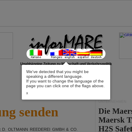
Unabhängige Zeitung zu Wirtschaft und Verkehrspolitik
We've detected that you might be
speaking a different language.
If you want to change the language of the
page you can click one of the flags above.
x
UNTERNEHMEN
ung senden
Die Maer
Maersk T
H2S Safet
it
D. OLTMANN REEDEREI GMBH & CO.