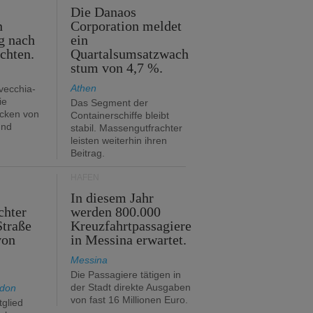
m
Die Danaos
n
Corporation meldet
g nach
ein
ichten.
Quartalsumsatzwach
stum von 4,7 %.
Athen
avecchia-
ie
Das Segment der
cken von
Containerschiffe bleibt
und
stabil. Massengutfrachter
leisten weiterhin ihren
Beitrag.
HÄFEN
In diesem Jahr
chter
werden 800.000
Straße
Kreuzfahrtpassagiere
von
in Messina erwartet.
Messina
Die Passagiere tätigen in
der Stadt direkte Ausgaben
ndon
von fast 16 Millionen Euro.
glied