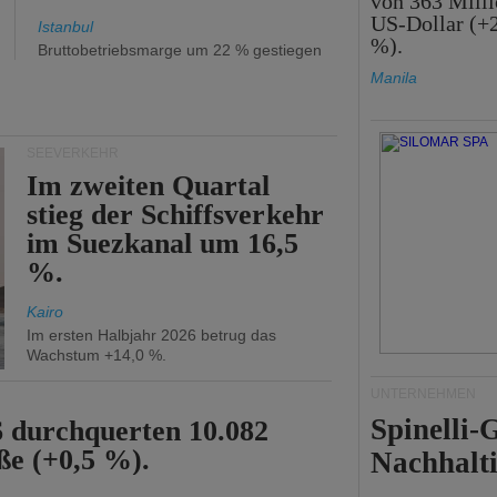
von 363 Mill
US-Dollar (+
Istanbul
%).
Bruttobetriebsmarge um 22 % gestiegen
Manila
SEEVERKEHR
Im zweiten Quartal
stieg der Schiffsverkehr
im Suezkanal um 16,5
%.
Kairo
Im ersten Halbjahr 2026 betrug das
Wachstum +14,0 %.
UNTERNEHMEN
Spinelli
6 durchquerten 10.082
ße (+0,5 %).
Nachhalti