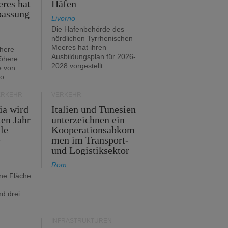
res hat
Häfen
passung
Livorno
Die Hafenbehörde des
nördlichen Tyrrhenischen
Meeres hat ihren
öhere
Ausbildungsplan für 2026-
öhere
2028 vorgestellt.
e von
o.
ERKEHR
VERKEHR
ia wird
Italien und Tunesien
en Jahr
unterzeichnen ein
le
Kooperationsabkom
e
men im Transport-
und Logistiksektor
Rom
ine Fläche
d drei
INFRASTRUKTUREN