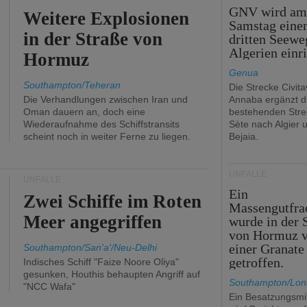
GNV wird a
Weitere Explosionen
Samstag eine
in der Straße von
dritten Seewe
Algerien einr
Hormuz
Genua
Southampton/Teheran
Die Strecke Civit
Die Verhandlungen zwischen Iran und
Annaba ergänzt d
Oman dauern an, doch eine
bestehenden Stre
Wiederaufnahme des Schiffstransits
Sète nach Algier 
scheint noch in weiter Ferne zu liegen.
Bejaia.
UNFÄLLE
UNFÄLLE
Ein
Zwei Schiffe im Roten
Massengutfra
Meer angegriffen
wurde in der 
von Hormuz 
einer Granate
Southampton/San'a'/Neu-Delhi
getroffen.
Indisches Schiff "Faize Noore Oliya"
gesunken, Houthis behaupten Angriff auf
Southampton/Lo
"NCC Wafa"
Ein Besatzungsmit