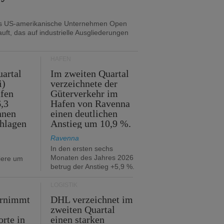
as US-amerikanische Unternehmen Open
uft, das auf industrielle Ausgliederungen
HÄFEN
artal
Im zweiten Quartal
i)
verzeichnete der
fen
Güterverkehr im
,3
Hafen von Ravenna
nnen
einen deutlichen
hlagen
Anstieg um 10,9 %.
Ravenna
In den ersten sechs
Monaten des Jahres 2026
iere um
betrug der Anstieg +5,9 %.
LOGISTIK
ernimmt
DHL verzeichnet im
zweiten Quartal
orte in
einen starken