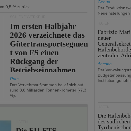
Genua
 um 0,5 % zurück.
Der Produktionswe
Neueinstellungen
SCHIENENVERKEHR
HÄFEN
Im ersten Halbjahr
Fabrizio Mari
2026 verzeichnete das
neuer
Gütertransportsegmen
Generalsekret
Hafenbehörde
t von FS einen
zentralen Adr
Rückgang der
Ancona
Betriebseinnahmen
Der Verwaltungsra
Budgetanpassung
um 2,7 %.
Rom
Institution genehm
Das Verkehrsaufkommen belief sich auf
rund 8,8 Milliarden Tonnenkilometer (-7,3
%).
HÄFEN
Die Hafenbeh
des südlichen
HÄFEN
Tyrrhenische
Die EU-ETS-