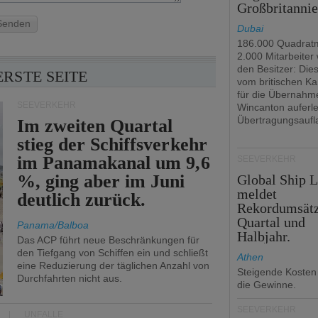
Großbritanni
Senden
Dubai
186.000 Quadrat
2.000 Mitarbeiter
den Besitzer: Dies 
ERSTE SEITE
vom britischen Ka
für die Übernahm
SEEVERKEHR
Wincanton auferl
Übertragungsaufl
Im zweiten Quartal
stieg der Schiffsverkehr
im Panamakanal um 9,6
SEEVERKEHR
%, ging aber im Juni
Global Ship 
meldet
deutlich zurück.
Rekordumsät
Quartal und
Panama/Balboa
Halbjahr.
Das ACP führt neue Beschränkungen für
den Tiefgang von Schiffen ein und schließt
Athen
eine Reduzierung der täglichen Anzahl von
Steigende Kosten
Durchfahrten nicht aus.
die Gewinne.
SEEVERKEHR
UNFÄLLE