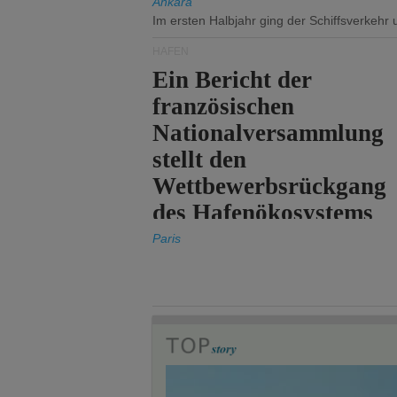
Ankara
Im ersten Halbjahr ging der Schiffsverkehr
HÄFEN
Ein Bericht der
französischen
Nationalversammlung
stellt den
Wettbewerbsrückgang
des Hafenökosystems
des Staates fest.
Paris