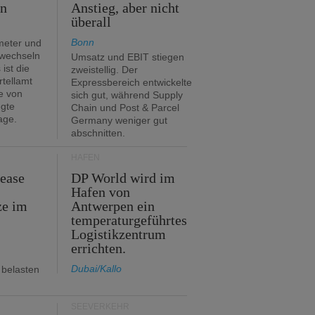
en
Anstieg, aber nicht
überall
Bonn
meter und
 wechseln
Umsatz und EBIT stiegen
ist die
zweistellig. Der
rtellamt
Expressbereich entwickelte
e von
sich gut, während Supply
egte
Chain und Post & Parcel
age.
Germany weniger gut
abschnitten.
HÄFEN
Lease
DP World wird im
Hafen von
ze im
Antwerpen ein
temperaturgeführtes
Logistikzentrum
errichten.
Dubai/Kallo
 belasten
SEEVERKEHR