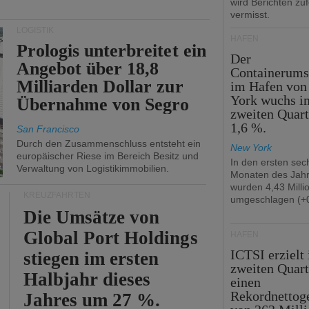
wird Berichten zu
vermisst.
LOGISTIK
HÄFEN
Prologis unterbreitet ein
Der
Angebot über 18,8
Containerums
Milliarden Dollar zur
im Hafen vo
York wuchs i
Übernahme von Segro
zweiten Quar
1,6 %.
San Francisco
Durch den Zusammenschluss entsteht ein
New York
europäischer Riese im Bereich Besitz und
In den ersten sec
Verwaltung von Logistikimmobilien.
Monaten des Jah
wurden 4,43 Mill
KREUZFAHRTEN
umgeschlagen (+0
Die Umsätze von
Global Port Holdings
HÄFEN
ICTSI erzielt
stiegen im ersten
zweiten Quart
Halbjahr dieses
einen
Rekordnettog
Jahres um 27 %.