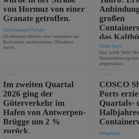
von Hormuz von einer
Anbindung
Granate getroffen.
großen
Containers
Southampton/Tampa
das Kaltbü
US-Marines führten eine Inspektion an
Bord eines sanktionierten Öltankers
Gioia Tauro
durch.
Das Schiff "MSC Mir
Gesamtleistung vo
angetrieben.
HÄFEN
HÄFEN
Im zweiten Quartal
COSCO Sh
2026 ging der
Ports erzie
Güterverkehr im
Quartals- 
Hafen von Antwerpen-
Halbjahre
Brügge um 2 %
Container
zurück.
Hongkong