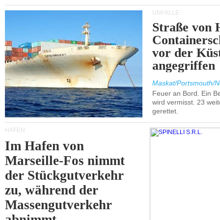
UNFÄLLE
Straße von 
Containersc
vor der Kü
angegriffen
Maskat/Portsmouth/N
Feuer an Bord. Ein B
wird vermisst. 23 wei
gerettet.
HÄFEN
Im Hafen von
Marseille-Fos nimmt
der Stückgutverkehr
zu, während der
Massengutverkehr
abnimmt.