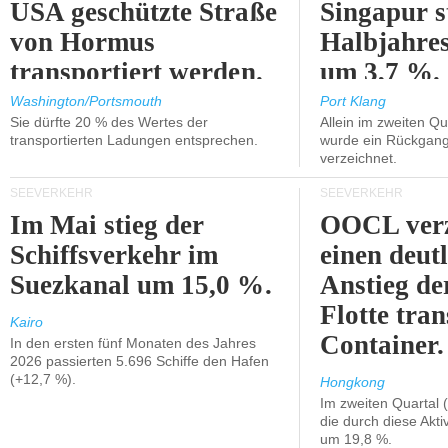
USA geschützte Straße
Singapur s
von Hormus
Halbjahres
transportiert werden.
um 3,7 %.
Washington/Portsmouth
Port Klang
Sie dürfte 20 % des Wertes der
Allein im zweiten Qu
transportierten Ladungen entsprechen.
wurde ein Rückgang
verzeichnet.
SEEVERKEHR
SEEVERKEHR
Im Mai stieg der
OOCL verz
Schiffsverkehr im
einen deut
Suezkanal um 15,0 %.
Anstieg de
Flotte tran
Kairo
Container.
In den ersten fünf Monaten des Jahres
2026 passierten 5.696 Schiffe den Hafen
(+12,7 %).
Hongkong
Im zweiten Quartal (
die durch diese Akti
um 19,8 %.