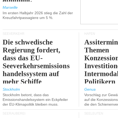
Marseille
Im ersten Halbjahr 2026 stieg die Zahl der
Kreuzfahrtpassagiere um 5 %.
SEEVERKEHR
HÄFEN
Die schwedische
Assitermin
Regierung fordert,
Themen
dass das EU-
Konzessio
Seeverkehrsemissions
Investitio
handelssystem auf
Intermodal
mehr Schiffe
Politikern
ausgeweitet wird.
näherbring
Stockholm
Genua
Stockholm betont, dass das
Vorschlag zur Gewä
Emissionshandelssystem ein Eckpfeiler
auf die Konzessions
der EU-Klimapolitik bleiben muss.
die den Schienenve
SEERÄUBEREI
SEELEUTEN