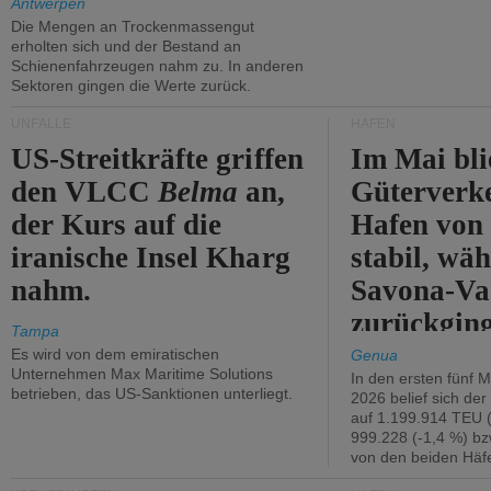
Antwerpen
Die Mengen an Trockenmassengut
erholten sich und der Bestand an
Schienenfahrzeugen nahm zu. In anderen
Sektoren gingen die Werte zurück.
UNFÄLLE
HÄFEN
US-Streitkräfte griffen
Im Mai bli
den VLCC
Belma
an,
Güterverk
der Kurs auf die
Hafen von
iranische Insel Kharg
stabil, wäh
nahm.
Savona-Va
zurückging
Tampa
Es wird von dem emiratischen
Genua
Unternehmen Max Maritime Solutions
In den ersten fünf 
betrieben, das US-Sanktionen unterliegt.
2026 belief sich de
auf 1.199.914 TEU 
999.228 (-1,4 %) bz
von den beiden Häfe