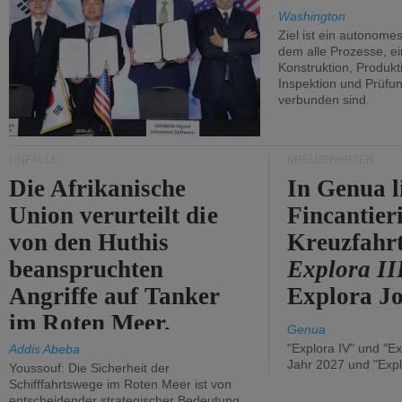
Washington
Ziel ist ein autonome
dem alle Prozesse, ei
Konstruktion, Produkti
Inspektion und Prüfun
verbunden sind.
UNFÄLLE
KREUZFAHRTEN
Die Afrikanische
In Genua l
Union verurteilt die
Fincantier
von den Huthis
Kreuzfahrt
beanspruchten
Explora II
Angriffe auf Tanker
Explora Jo
im Roten Meer.
Genua
"Explora IV" und "Ex
Addis Abeba
Jahr 2027 und "Expl
Youssouf: Die Sicherheit der
Schifffahrtswege im Roten Meer ist von
entscheidender strategischer Bedeutung