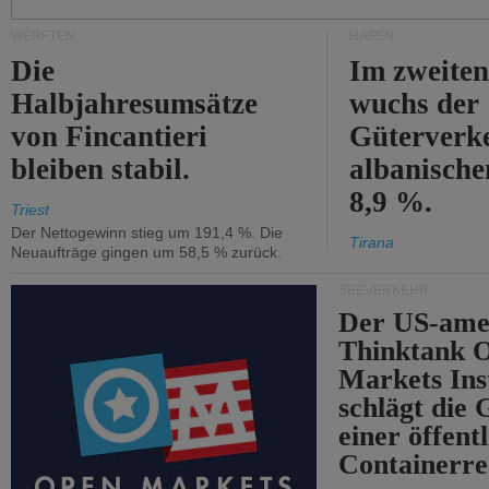
WERFTEN
HÄFEN
Die
Im zweiten
Halbjahresumsätze
wuchs der
von Fincantieri
Güterverke
bleiben stabil.
albanisch
8,9 %.
Triest
Der Nettogewinn stieg um 191,4 %. Die
Tirana
Neuaufträge gingen um 58,5 % zurück.
SEEVERKEHR
Der US-ame
Thinktank 
Markets Ins
schlägt die
einer öffent
Containerre