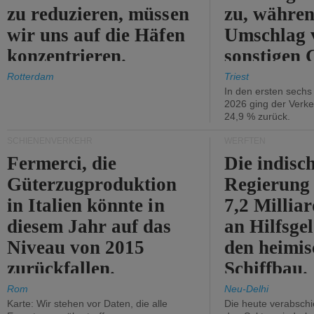
zu reduzieren, müssen
zu, währen
wir uns auf die Häfen
Umschlag 
konzentrieren.
sonstigen 
abnimmt.
Rotterdam
Triest
In den ersten sech
2026 ging der Verk
24,9 % zurück.
SCHIENENVERKEHR
WERFTEN
Fermerci, die
Die indisc
Güterzugproduktion
Regierung
in Italien könnte in
7,2 Millia
diesem Jahr auf das
an Hilfsge
Niveau von 2015
den heimi
zurückfallen.
Schiffbau.
Rom
Neu-Delhi
Karte: Wir stehen vor Daten, die alle
Die heute verabschie