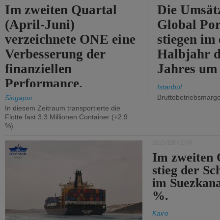
Im zweiten Quartal
Die Umsät
(April-Juni)
Global Por
verzeichnete ONE eine
stiegen im 
Verbesserung der
Halbjahr d
finanziellen
Jahres um
Performance.
Istanbul
Bruttobetriebsmarg
Singapur
In diesem Zeitraum transportierte die
Flotte fast 3,3 Millionen Container (+2,9
%).
SEEVERKEHR
Im zweiten 
stieg der Sc
im Suezkana
%.
Kairo