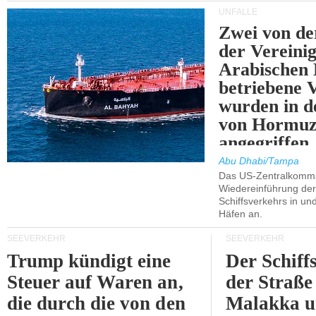
UNFÄLLE
Zwei von 
der Vereini
Arabischen
betriebene
wurden in d
von Hormu
angegriffen.
Abu Dhabi/Tampa
Das US-Zentralkomma
Wiedereinführung der
Schiffsverkehrs in un
Häfen an.
SEEVERKEHR
SEEVERKEHR
Trump kündigt eine
Der Schiff
Steuer auf Waren an,
der Straße
die durch die von den
Malakka 