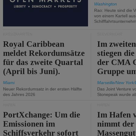
Washington
Rao: Heute sind die V
von einem Kartell au
Schifffahrtsunterneh
KREUZFAHRTEN
SEEVERKEHR
Royal Caribbean
Im zweiten
meldet Rekordumsätze
stiegen di
für das zweite Quartal
der CMA
(April bis Juni).
Gruppe um
Miami
Marseille/New York/
Neuer Rekordumsatz in der ersten Hälfte
Das Joint Venture v
des Jahres 2026
Stonepeak wurde a
HÄFEN
HÄFEN
PortXchange: Um die
Im Hafen v
Emissionen im
nimmt der
Schiffsverkehr sofort
Massengut