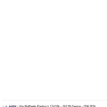
- Via Raffaele Paolucci 17r/19r - 16129 Genua - ITALIEN