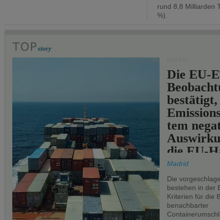
rund 8,8 Milliarden 
%).
HÄFEN
Die EU-E
Beobachtu
bestätigt,
Emissions
tem negat
Auswirku
die EU-Hä
Madrid
Die vorgeschlag
bestehen in der 
Kriterien für di
benachbarter
Containerumschl