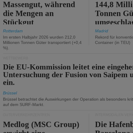
Massengut, während
144,8 Mill
die Mengen an
Tonnen Gü
Stückgut
umgeschla
zurückgingen.
%).
Rotterdam
Madrid
Im ersten Halbjahr 2026 wurden 212,0
Rekord für konventi
Millionen Tonnen Güter transportiert (+0,4
Container (in TEU)
%).
WETTBEWERB
Die EU-Kommission leitet eine eingeh
Untersuchung der Fusion von Saipem 
ein.
Brüssel
Brüssel betrachtet die Auswirkungen der Operation als besonders kri
auf dem SURF-Markt.
GÜTERVERKEHRZENTREN
INTERMODALEN VER
Medlog (MSC Group)
Die Hafen