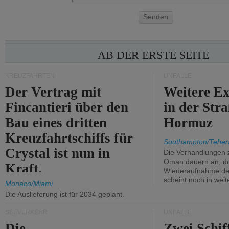
Senden
AB DER ERSTE SEITE
KREUZFAHRTEN
UNFÄLLE
Der Vertrag mit
Weitere Ex
Fincantieri über den
in der Str
Bau eines dritten
Hormuz
Kreuzfahrtschiffs für
Southampton/Teher
Crystal ist nun in
Die Verhandlungen 
Oman dauern an, d
Kraft.
Wiederaufnahme des 
scheint noch in weit
Monaco/Miami
Die Auslieferung ist für 2034 geplant.
SEEVERKEHR
UNFÄLLE
Die
Zwei Schif