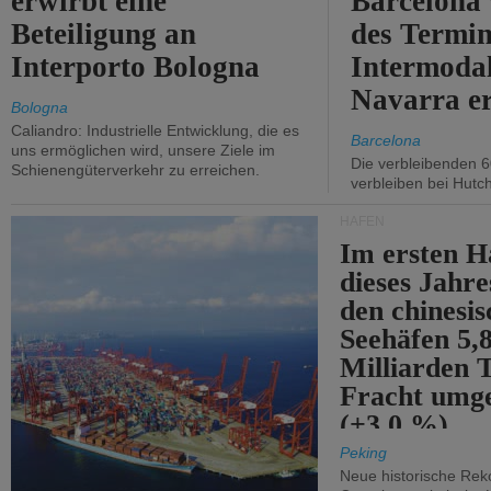
erwirbt eine
Barcelona
Beteiligung an
des Termin
Interporto Bologna
Intermodal
Navarra e
Bologna
Caliandro: Industrielle Entwicklung, die es
Barcelona
uns ermöglichen wird, unsere Ziele im
Die verbleibenden 6
Schienengüterverkehr zu erreichen.
verbleiben bei Hutch
HÄFEN
Im ersten H
dieses Jahr
den chinesi
Seehäfen 5,
Milliarden 
Fracht umg
(+3,0 %).
Peking
Neue historische Rek