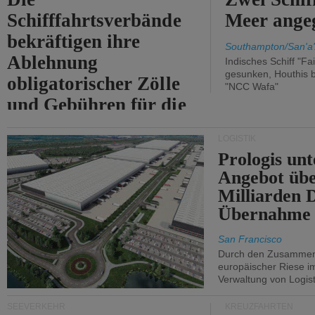
Schifffahrtsverbände
Meer angeg
bekräftigen ihre
Southampton/San'a'
Ablehnung
Indisches Schiff "Fa
gesunken, Houthis b
obligatorischer Zölle
"NCC Wafa"
und Gebühren für die
Durchfahrt der Straße
LOGISTIK
von Hormuz.
Prologis unt
Angebot übe
Milliarden 
Übernahme 
San Francisco
Durch den Zusammens
europäischer Riese i
Verwaltung von Logist
SEEVERKEHR
KREUZFAHRTEN