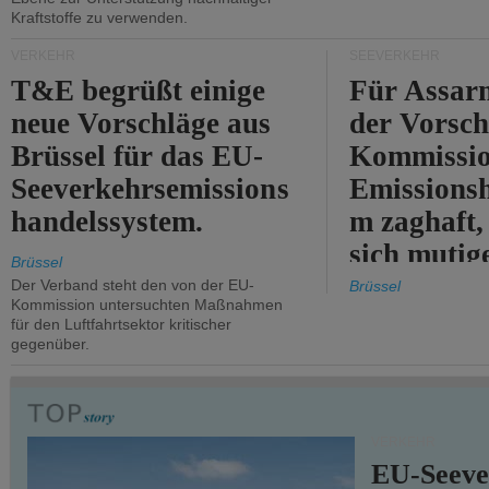
Kraftstoffe zu verwenden.
VERKEHR
SEEVERKEHR
T&E begrüßt einige
Für Assarm
neue Vorschläge aus
der Vorsch
Brüssel für das EU-
Kommissi
Seeverkehrsemissions
Emissionsh
handelssystem.
m zaghaft, 
sich mutig
Brüssel
Maßnahmen
Der Verband steht den von der EU-
Brüssel
Kommission untersuchten Maßnahmen
für den Luftfahrtsektor kritischer
gegenüber.
VERKEHR
EU-Seeve