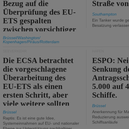
Bezug auf die
Straße vo
Überprüfung des EU-
Southampton
ETS gespalten
Ein Tanker wurde ge
Besatzung verlasse
zwischen vorsichtiger
Unterstützung und
Brüssel/Washington/
Kopenhagen/Piräus/Rotterdam
Kritik.
SEEVERKEHR
HÄFEN
Die ECSA betrachtet
ESPO: Nei
die vorgeschlagene
Senkung d
Überarbeitung des
Antragssc
EU-ETS als einen
5.000 auf
ersten Schritt, aber
Schiffe.
viele weitere sollten
Brüssel
folgen.
Anerkennung für M
Brüssel
Reduzierung auswe
Raptis: Es ist eine gute Idee,
Schiffsanläufe
Systemeinnahmen auf EU- und nationaler
Ebene zur Unterstützung nachhaltiger