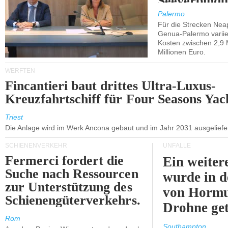
Seeverbindu
Westsizilien
Palermo
Für die Strecken Nea
Genua-Palermo variier
Kosten zwischen 2,9 
Millionen Euro.
WERFTEN
Fincantieri baut drittes Ultra-Luxus-
Kreuzfahrtschiff für Four Seasons Yac
Triest
Die Anlage wird im Werk Ancona gebaut und im Jahr 2031 ausgeliefer
SCHIENENVERKEHR
UNFÄLLE
Fermerci fordert die
Ein weiter
Suche nach Ressourcen
wurde in d
zur Unterstützung des
von Hormu
Schienengüterverkehrs.
Drohne get
Rom
Southampton