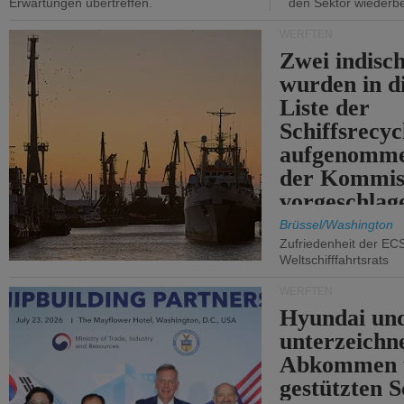
Erwartungen übertreffen.
den Sektor wiederb
WERFTEN
Zwei indisc
wurden in d
Liste der
Schiffsrecyc
aufgenomme
der Kommis
vorgeschlag
Brüssel/Washington
Zufriedenheit der EC
Weltschifffahrtsrats
WERFTEN
Hyundai un
unterzeichn
Abkommen 
gestützten S