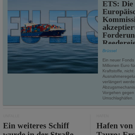
ETS: Die
Europäis
Kommiss
akzeptier
Forderun
Reederei
teilweise.
Brüssel
Ein neuer Fonds
Millionen Euro f
Kraftstoffe, nich
Ausnahmeregelun
verlängert werde
Abzugsmechanism
Vorgehen gegen
Umschlaghäfen.
UNFÄLLE
HÄFEN
Ein weiteres Schiff
Hafen von
wurde in der Straße
Tauro: Ers