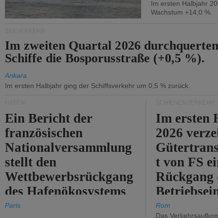
Im ersten Halbjahr 2
Wachstum +14,0 %.
SEEVERKEHR
Im zweiten Quartal 2026 durchquerten
Schiffe die Bosporusstraße (+0,5 %).
Ankara
Im ersten Halbjahr ging der Schiffsverkehr um 0,5 % zurück.
HÄFEN
SCHIENENVERKEHR
Ein Bericht der
Im ersten 
französischen
2026 verze
Nationalversammlung
Gütertran
stellt den
t von FS e
Wettbewerbsrückgang
Rückgang 
des Hafenökosystems
Betriebse
des Staates fest.
um 2,7 %.
Paris
Rom
Das Verkehrsaufkom