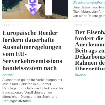
Washington/Southam
Unterdessen wurde ein
"Stolt Magnesium", i
von einer Rakete getr
SEEVERKEHR
SCHIENENVERKEHR
Der Eisenb
Europäische Reeder
fordert die
fordern dauerhafte
Anerkennun
Ausnahmeregelungen
Beitrags zu
vom EU-
Dekarbonis
Seeverkehrsemissions
Rahmen de
handelssystem nach
Überprüfun
2030.
ETS.
Brüssel
Brüssel
Ausnahmen gelten für Verbindungen mit
Inseln und Gebieten in äußerster
Randlage, für Schiffe der Polarklasse, für
transnationale Verpflichtungen im
öffentlichen Dienst und für Such- und
Rettungsaktivitäten.