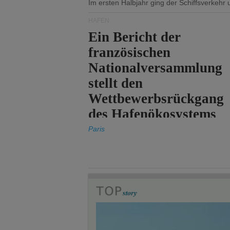
Im ersten Halbjahr ging der Schiffsverkehr
HÄFEN
Ein Bericht der
französischen
Nationalversammlung
stellt den
Wettbewerbsrückgang
des Hafenökosystems
des Staates fest.
Paris