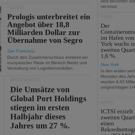
wird Berichten zu
vermisst.
LOGISTIK
Prologis unterbreitet ein
HÄFEN
Angebot über 18,8
Der
Milliarden Dollar zur
Containerums
im Hafen vo
Übernahme von Segro
York wuchs i
zweiten Quar
San Francisco
1,6 %.
Durch den Zusammenschluss entsteht ein
europäischer Riese im Bereich Besitz und
New York
Verwaltung von Logistikimmobilien.
In den ersten sec
Monaten des Jah
KREUZFAHRTEN
wurden 4,43 Mill
umgeschlagen (+0
Die Umsätze von
Global Port Holdings
HÄFEN
stiegen im ersten
ICTSI erzielt
Halbjahr dieses
zweiten Quart
einen
Jahres um 27 %.
Rekordnettog