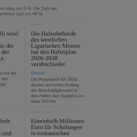
rt stieg um 5 %. Die Zahl der
 erhöhte sich um 48 %.
HÄFEN
lli wird
Die Hafenbehörde
des westlichen
är der
Ligurischen Meeres
 der
hat den Hafenplan
ia.
2026-2028
verabschiedet.
Genua
t hat die
 der
Die Prognosen für 2028
igt.
deuten auf einen Anstieg
der Beschäftigtenzahl in
den Häfen des Systems um
etwa 150 hin.
AUSBILDUNG
örde
Eineinhalb Millionen
Euro für Schulungen
n und
in toskanischen