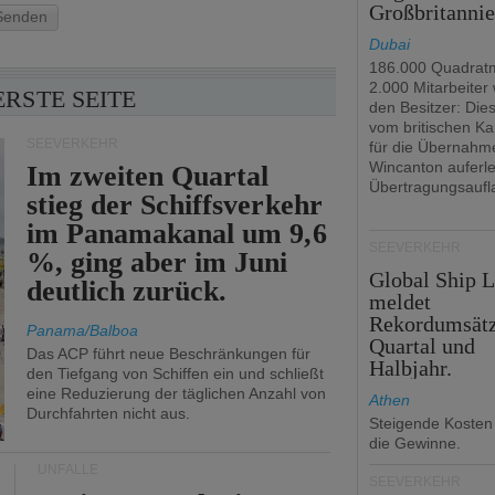
Großbritanni
Senden
Dubai
186.000 Quadrat
2.000 Mitarbeiter
ERSTE SEITE
den Besitzer: Dies 
vom britischen Ka
SEEVERKEHR
für die Übernahm
Wincanton auferl
Im zweiten Quartal
Übertragungsaufl
stieg der Schiffsverkehr
im Panamakanal um 9,6
SEEVERKEHR
%, ging aber im Juni
Global Ship 
deutlich zurück.
meldet
Rekordumsät
Panama/Balboa
Quartal und
Das ACP führt neue Beschränkungen für
Halbjahr.
den Tiefgang von Schiffen ein und schließt
eine Reduzierung der täglichen Anzahl von
Athen
Durchfahrten nicht aus.
Steigende Kosten
die Gewinne.
UNFÄLLE
SEEVERKEHR