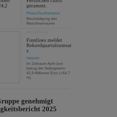
ionen
Persischen Golfs
24,2
gerammt.
Piräus/Southampton
Beschädigung des
Maschinenraums
SEEVERKEHR
Finnlines meldet
Rekordquartalsumsat
z
Helsinki
Im Zeitraum April-Juni
betrug der Nettogewinn
42,9 Millionen Euro (+64,7
%).
-Gruppe genehmigt
gkeitsbericht 2025