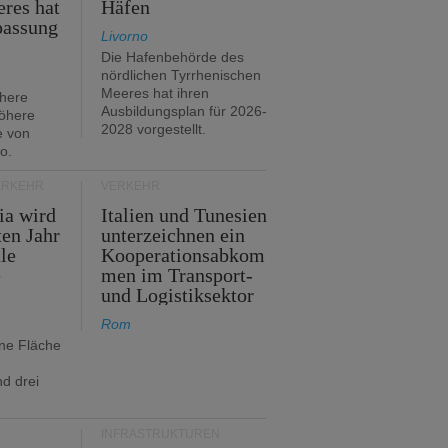
res hat
Häfen
passung
Livorno
Die Hafenbehörde des
nördlichen Tyrrhenischen
Meeres hat ihren
öhere
Ausbildungsplan für 2026-
öhere
2028 vorgestellt.
e von
o.
ERKEHR
VERKEHR
ia wird
Italien und Tunesien
en Jahr
unterzeichnen ein
le
Kooperationsabkom
e
men im Transport-
und Logistiksektor
Rom
ine Fläche
d drei
INFRASTRUKTUREN