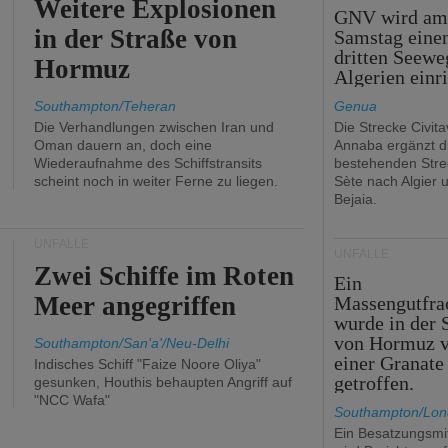
Weitere Explosionen
GNV wird a
in der Straße von
Samstag eine
dritten Seewe
Hormuz
Algerien einr
Southampton/Teheran
Genua
Die Verhandlungen zwischen Iran und
Die Strecke Civit
Oman dauern an, doch eine
Annaba ergänzt d
Wiederaufnahme des Schiffstransits
bestehenden Stre
scheint noch in weiter Ferne zu liegen.
Sète nach Algier 
Bejaia.
UNFÄLLE
UNFÄLLE
Zwei Schiffe im Roten
Ein
Meer angegriffen
Massengutfra
wurde in der 
von Hormuz 
Southampton/San'a'/Neu-Delhi
einer Granate
Indisches Schiff "Faize Noore Oliya"
getroffen.
gesunken, Houthis behaupten Angriff auf
"NCC Wafa"
Southampton/Lo
Ein Besatzungsmit