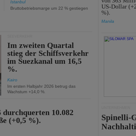
von 363 Mill
Istanbul
US-Dollar (+
Bruttobetriebsmarge um 22 % gestiegen
%).
Manila
SEEVERKEHR
Im zweiten Quartal
stieg der Schiffsverkehr
im Suezkanal um 16,5
%.
Kairo
Im ersten Halbjahr 2026 betrug das
Wachstum +14,0 %.
UNTERNEHMEN
6 durchquerten 10.082
Spinelli
ße (+0,5 %).
Nachhalti