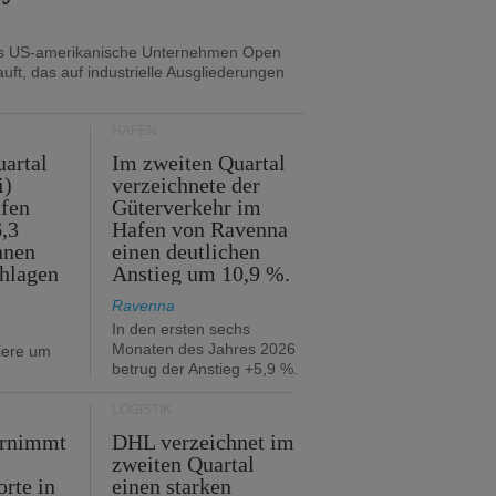
as US-amerikanische Unternehmen Open
uft, das auf industrielle Ausgliederungen
HÄFEN
artal
Im zweiten Quartal
i)
verzeichnete der
fen
Güterverkehr im
,3
Hafen von Ravenna
nnen
einen deutlichen
hlagen
Anstieg um 10,9 %.
Ravenna
In den ersten sechs
Monaten des Jahres 2026
iere um
betrug der Anstieg +5,9 %.
LOGISTIK
ernimmt
DHL verzeichnet im
zweiten Quartal
orte in
einen starken