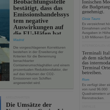
Beobachtungsstelle
Ionischen Mee
die Budgetan
bestätigt, dass das
genehmigt.
Emissionshandelssys
Gioia Tauro
tem negative
Es verzeichnet h
Auswirkungen auf
Einnahmen und h
die EU-Häfen hat.
Ausgaben in Höh
1,69 Millionen Eur
Madrid
INTERMODALEN V
Die vorgeschlagenen Korrekturen
bestehen in der Erweiterung der
Terminali Ital
Kriterien für die Benennung
ab dem nächst
benachbarter
das intermoda
Containerumschlaghäfen und einem
Terminal Ort
prozentualen Reduktionsfaktor, der
betreiben.
auf das Volumen der CO2-
Emissionen von Schiffen
Rom
angewendet wird.
Es verfügt über e
von rund 96.000
Quadratmetern un
KREUZFAHRTEN
Rennstrecken.
Die Umsätze der
UNFÄLLE