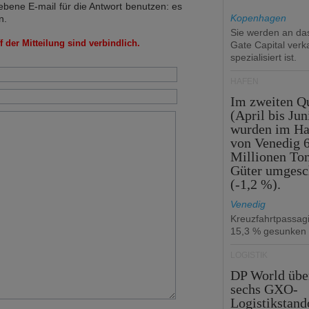
bene E-mail für die Antwort benutzen: es
Kopenhagen
n.
Sie werden an d
 der Mitteilung sind verbindlich.
Gate Capital verka
spezialisiert ist.
HÄFEN
Im zweiten Qu
(April bis Jun
wurden im Ha
von Venedig 6
Millionen To
Güter umgesc
(-1,2 %).
Venedig
Kreuzfahrtpassag
15,3 % gesunken
LOGISTIK
DP World üb
sechs GXO-
Logistikstand