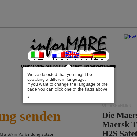
Unabhängige Zeitung zu Wirtschaft und Verkehrspolitik
We've detected that you might be
speaking a different language.
If you want to change the language of the
page you can click one of the flags above.
x
UNTERNEHMEN
ung senden
Die Maer
Maersk T
H2S Safet
IMS SA
in Verbindung setzen.