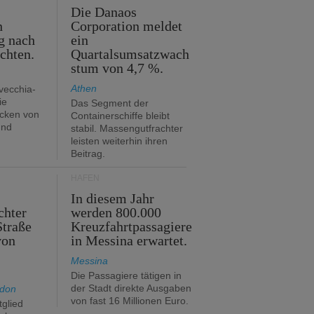
m
Die Danaos
n
Corporation meldet
g nach
ein
ichten.
Quartalsumsatzwach
stum von 4,7 %.
Athen
avecchia-
ie
Das Segment der
cken von
Containerschiffe bleibt
und
stabil. Massengutfrachter
leisten weiterhin ihren
Beitrag.
HÄFEN
In diesem Jahr
chter
werden 800.000
Straße
Kreuzfahrtpassagiere
von
in Messina erwartet.
Messina
Die Passagiere tätigen in
der Stadt direkte Ausgaben
ndon
von fast 16 Millionen Euro.
glied