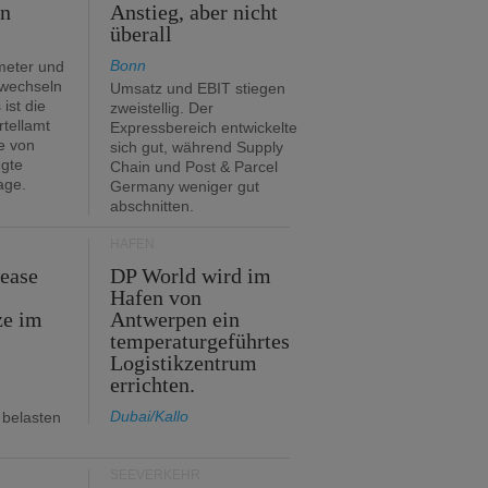
en
Anstieg, aber nicht
überall
Bonn
meter und
 wechseln
Umsatz und EBIT stiegen
ist die
zweistellig. Der
rtellamt
Expressbereich entwickelte
e von
sich gut, während Supply
egte
Chain und Post & Parcel
age.
Germany weniger gut
abschnitten.
HÄFEN
Lease
DP World wird im
Hafen von
ze im
Antwerpen ein
temperaturgeführtes
Logistikzentrum
errichten.
Dubai/Kallo
 belasten
SEEVERKEHR