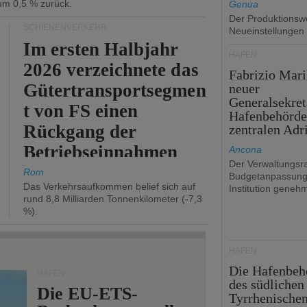
 um 0,5 % zurück.
Genua
Der Produktionswe
SCHIENENVERKEHR
Neueinstellungen
Im ersten Halbjahr
HÄFEN
2026 verzeichnete das
Fabrizio Mari
Gütertransportsegmen
neuer
Generalsekret
t von FS einen
Hafenbehörde
Rückgang der
zentralen Adr
Betriebseinnahmen
Ancona
Der Verwaltungsra
um 2,7 %.
Rom
Budgetanpassung
Das Verkehrsaufkommen belief sich auf
Institution genehm
rund 8,8 Milliarden Tonnenkilometer (-7,3
%).
HÄFEN
Die Hafenbeh
HÄFEN
des südlichen
Die EU-ETS-
Tyrrhenische