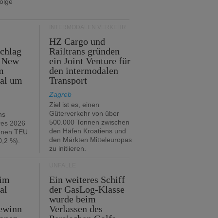
folge
INTERMODALEN VERKEHR
HZ Cargo und
chlag
Railtrans gründen
n New
ein Joint Venture für
m
den intermodalen
tal um
Transport
Zagreb
Ziel ist es, einen
Güterverkehr von über
hs
500.000 Tonnen zwischen
res 2026
den Häfen Kroatiens und
ionen TEU
den Märkten Mitteleuropas
,2 %).
zu initiieren.
UNFÄLLE
 im
Ein weiteres Schiff
al
der GasLog-Klasse
wurde beim
ewinn
Verlassen des