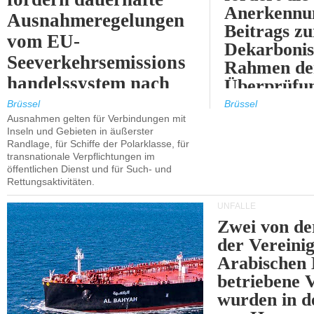
Anerkennun
Ausnahmeregelungen
Beitrags zu
vom EU-
Dekarbonis
Seeverkehrsemissions
Rahmen de
handelssystem nach
Überprüfun
2030.
ETS.
Brüssel
Brüssel
Ausnahmen gelten für Verbindungen mit
Inseln und Gebieten in äußerster
Randlage, für Schiffe der Polarklasse, für
transnationale Verpflichtungen im
öffentlichen Dienst und für Such- und
Rettungsaktivitäten.
UNFÄLLE
Zwei von 
der Vereini
Arabischen
betriebene
wurden in d