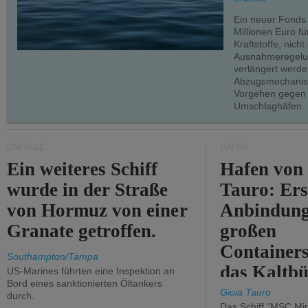
Ein neuer Fonds
Millionen Euro f
Kraftstoffe, nich
Ausnahmeregelun
verlängert werde
Abzugsmechanism
Vorgehen gegen
Umschlaghäfen.
UNFÄLLE
HÄFEN
Ein weiteres Schiff
Hafen von
wurde in der Straße
Tauro: Ers
von Hormuz von einer
Anbindung
Granate getroffen.
großen
Containers
Southampton/Tampa
das Kaltbü
US-Marines führten eine Inspektion an
Bord eines sanktionierten Öltankers
Gioia Tauro
durch.
Das Schiff "MSC Mir