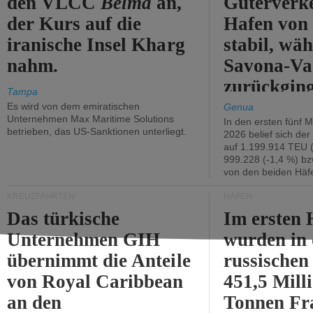
den VLCC
Belma
an,
Güterverk
der Kurs auf die
Hafen von
iranische Insel Kharg
stabil, wäh
nahm.
Savona-Va
zurückging
Tampa
Es wird von dem emiratischen
Genua
Unternehmen Max Maritime Solutions
In den ersten fünf 
betrieben, das US-Sanktionen unterliegt.
2026 belief sich de
auf 1.199.914 TEU 
999.228 (-1,4 %) bz
von den beiden Häfe
KREUZFAHRTEN
HÄFEN
Das türkische
Im ersten 
Unternehmen GIH
wurden in
übernimmt die Anteile
russischen
von Royal Caribbean
451,5 Mill
an den
Tonnen Fr