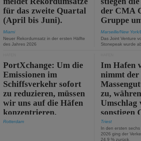
meldet Rekordumsätze
stiegen di
für das zweite Quartal
der CMA
(April bis Juni).
Gruppe um
Miami
Marseille/New York/
Neuer Rekordumsatz in der ersten Hälfte
Das Joint Venture v
des Jahres 2026
Stonepeak wurde a
HÄFEN
HÄFEN
PortXchange: Um die
Im Hafen v
Emissionen im
nimmt der
Schiffsverkehr sofort
Massengut
zu reduzieren, müssen
zu, währen
wir uns auf die Häfen
Umschlag 
konzentrieren.
sonstigen 
abnimmt.
Rotterdam
Triest
In den ersten sech
2026 ging der Verk
24,9 % zurück.