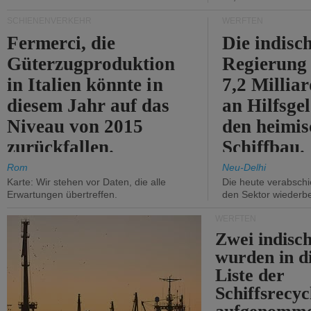
SCHIENENVERKEHR
WERFTEN
Fermerci, die
Die indisc
Güterzugproduktion
Regierung
in Italien könnte in
7,2 Millia
diesem Jahr auf das
an Hilfsge
Niveau von 2015
den heimi
zurückfallen.
Schiffbau.
Rom
Neu-Delhi
Karte: Wir stehen vor Daten, die alle
Die heute verabschie
Erwartungen übertreffen.
den Sektor wiederb
WERFTEN
Zwei indisc
wurden in d
Liste der
Schiffsrecyc