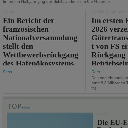
Im ersten Halbjahr ging der Schiffsverkehr um 0,5 % zurück.
HÄFEN
SCHIENENVERKEHR
Ein Bericht der
Im ersten 
französischen
2026 verze
Nationalversammlung
Gütertran
stellt den
t von FS e
Wettbewerbsrückgang
Rückgang 
des Hafenökosystems
Betriebse
des Staates fest.
um 2,7 %.
Paris
Rom
Das Verkehrsaufkom
rund 8,8 Milliarden 
%).
HÄFEN
Die EU-E