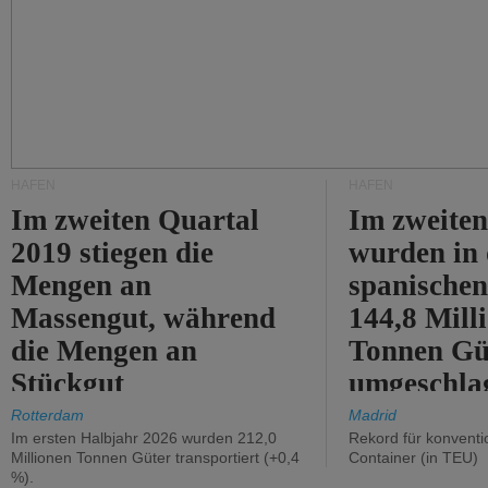
HÄFEN
HÄFEN
Im zweiten Quartal
Im zweiten
2019 stiegen die
wurden in
Mengen an
spanische
Massengut, während
144,8 Mill
die Mengen an
Tonnen Gü
Stückgut
umgeschla
zurückgingen.
%).
Rotterdam
Madrid
Im ersten Halbjahr 2026 wurden 212,0
Rekord für konventi
Millionen Tonnen Güter transportiert (+0,4
Container (in TEU)
%).