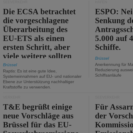
SEEVERKEHR
HÄFEN
Die ECSA betrachtet
ESPO: Nei
die vorgeschlagene
Senkung d
Überarbeitung des
Antragssc
EU-ETS als einen
5.000 auf
ersten Schritt, aber
Schiffe.
viele weitere sollten
Brüssel
folgen.
Anerkennung für M
Brüssel
Reduzierung auswe
Raptis: Es ist eine gute Idee,
Schiffsanläufe
Systemeinnahmen auf EU- und nationaler
Ebene zur Unterstützung nachhaltiger
Kraftstoffe zu verwenden.
VERKEHR
SEEVERKEHR
T&E begrüßt einige
Für Assarm
neue Vorschläge aus
der Vorsch
Brüssel für das EU-
Kommissi