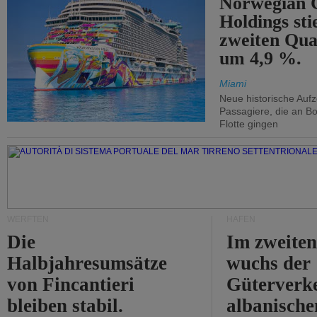
Norwegian C
Holdings sti
zweiten Qua
um 4,9 %.
Miami
Neue historische Auf
Passagiere, die an Bo
Flotte gingen
WERFTEN
HÄFEN
Die
Im zweiten
Halbjahresumsätze
wuchs der
von Fincantieri
Güterverke
bleiben stabil.
albanisch