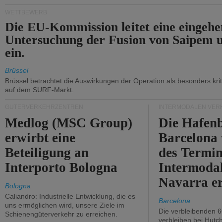
WETTBEWERB
Die EU-Kommission leitet eine eingeh
Untersuchung der Fusion von Saipem 
ein.
Brüssel
Brüssel betrachtet die Auswirkungen der Operation als besonders kri
auf dem SURF-Markt.
GÜTERVERKEHRZENTREN
INTERMODALEN VER
Medlog (MSC Group)
Die Hafen
erwirbt eine
Barcelona
Beteiligung an
des Termin
Interporto Bologna
Intermodal
Navarra e
Bologna
Caliandro: Industrielle Entwicklung, die es
Barcelona
uns ermöglichen wird, unsere Ziele im
Die verbleibenden 6
Schienengüterverkehr zu erreichen.
verbleiben bei Hutch