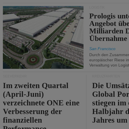
Durchfahrt der Straße
LOGISTIK
von Hormuz.
Prologis unt
Angebot übe
Milliarden 
Übernahme 
San Francisco
Durch den Zusammens
europäischer Riese i
Verwaltung von Logist
SEEVERKEHR
KREUZFAHRTEN
Im zweiten Quartal
Die Umsät
(April-Juni)
Global Por
verzeichnete ONE eine
stiegen im 
Verbesserung der
Halbjahr d
finanziellen
Jahres um
Performance.