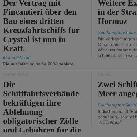
Der Vertrag mit
Weitere Ex
Fincantieri über den
in der Str
Bau eines dritten
Hormuz
Kreuzfahrtschiffs für
Southampton/Teher
Crystal ist nun in
Die Verhandlungen 
Oman dauern an, d
Kraft.
Wiederaufnahme des 
scheint noch in weit
Monaco/Miami
Die Auslieferung ist für 2034 geplant.
SEEVERKEHR
UNFÄLLE
Die
Zwei Schif
Schifffahrtsverbände
Meer angeg
bekräftigen ihre
Southampton/San'a'
Ablehnung
Indisches Schiff "Fa
gesunken, Houthis b
obligatorischer Zölle
"NCC Wafa"
und Gebühren für die