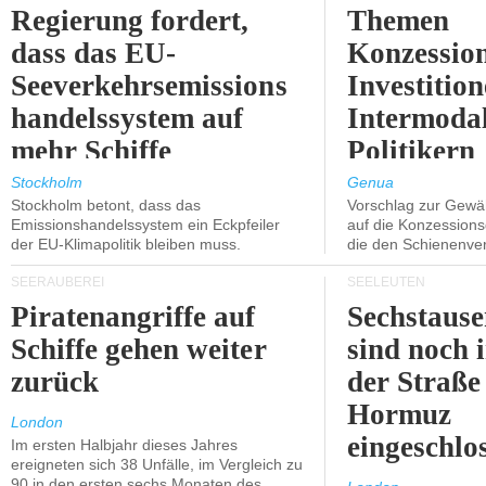
Regierung fordert,
Themen
dass das EU-
Konzessio
Seeverkehrsemissions
Investitio
handelssystem auf
Intermodal
mehr Schiffe
Politikern
ausgeweitet wird.
näherbring
Stockholm
Genua
Stockholm betont, dass das
Vorschlag zur Gewä
Emissionshandelssystem ein Eckpfeiler
auf die Konzessions
der EU-Klimapolitik bleiben muss.
die den Schienenve
SEERÄUBEREI
SEELEUTEN
Piratenangriffe auf
Sechstause
Schiffe gehen weiter
sind noch 
zurück
der Straße
Hormuz
London
eingeschlo
Im ersten Halbjahr dieses Jahres
ereigneten sich 38 Unfälle, im Vergleich zu
90 in den ersten sechs Monaten des