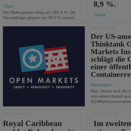
8,9 %.
Triest
Der Nettogewinn stieg um 191,4 %. Die
Tirana
Neuaufträge gingen um 58,5 % zurück.
SEEVERKEHR
Der US-ame
Thinktank 
Markets Ins
schlägt die
einer öffent
Containerre
Washington
Rao: Heute sind die V
von einem Kartell au
Schifffahrtsunterneh
KREUZFAHRTEN
SEEVERKEHR
Royal Caribbean
Im zweiten