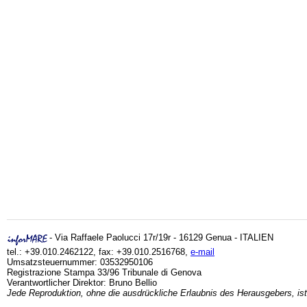
- Via Raffaele Paolucci 17r/19r - 16129 Genua - ITALIEN
tel.: +39.010.2462122, fax: +39.010.2516768,
e-mail
Umsatzsteuernummer: 03532950106
Registrazione Stampa 33/96 Tribunale di Genova
Verantwortlicher Direktor: Bruno Bellio
Jede Reproduktion, ohne die ausdrückliche Erlaubnis des Herausgebers, ist