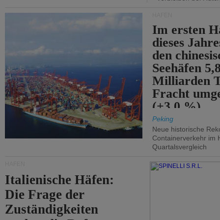
HÄFEN
Im ersten H
dieses Jahr
den chinesi
Seehäfen 5,
Milliarden 
Fracht umg
(+3,0 %).
Peking
Neue historische Rek
Containerverkehr im 
Quartalsvergleich
HÄFEN
Italienische Häfen:
Die Frage der
Zuständigkeiten