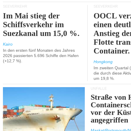
SEEVERKEHR
SEEVERKEHR
Im Mai stieg der
OOCL verz
Schiffsverkehr im
einen deut
Suezkanal um 15,0 %.
Anstieg de
Flotte tran
Kairo
Container.
In den ersten fünf Monaten des Jahres
2026 passierten 5.696 Schiffe den Hafen
(+12,7 %).
Hongkong
Im zweiten Quartal (
die durch diese Akti
um 19,8 %.
UNFÄLLE
Straße von 
Containersc
vor der Kü
angegriffen
Maskat/Portsmouth/N