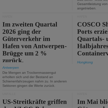
Gesamtleistung vo
angetrieben.
HÄFEN
HÄFEN
Im zweiten Quartal
COSCO Sh
2026 ging der
Ports erzie
Güterverkehr im
Quartals- 
Hafen von Antwerpen-
Halbjahre
Brügge um 2 %
Container
zurück.
Hongkong
Antwerpen
Die Mengen an Trockenmassengut
erholten sich und der Bestand an
Schienenfahrzeugen nahm zu. In anderen
Sektoren gingen die Werte zurück.
UNFÄLLE
HÄFEN
US-Streitkräfte griffen
Im Mai bli