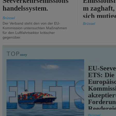
Seeverkehrsemissions
Emissionsh
handelssystem.
m zaghaft, 
sich mutig
Brüssel
Maßnahmen
Der Verband steht den von der EU-
Brüssel
Kommission untersuchten Maßnahmen
für den Luftfahrtsektor kritischer
gegenüber.
VERKEHR
EU-Seeve
ETS: Die
Europäis
Kommiss
akzeptier
Forderun
Reederei
teilweise.
Brüssel