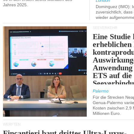
London
Jahres 2025.
Dominguez (IMO): Ic
zuversichtlich, das
wieder aufgenomme
SEEVERKEHR
Eine Studie 
erheblichen
kontraprodu
Auswirkung
Anwendung 
ETS auf die
Seeverbindu
Westsizilien
Palermo
Für die Strecken Nea
Genua-Palermo variier
Kosten zwischen 2,9 
Millionen Euro.
WERFTEN
Fincantieri baut drittes Ultra-Luxus-