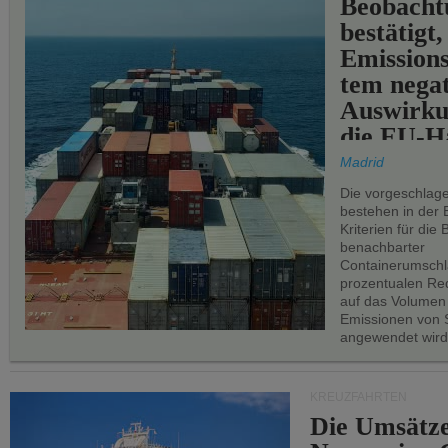
Beobachtu
bestätigt,
Emissions
tem negat
Auswirku
die EU-Hä
Madrid
Die vorgeschlag
bestehen in der 
Kriterien für di
benachbarter
Containerumschl
prozentualen Red
auf das Volumen
Emissionen von S
angewendet wird
KREUZFAHRTEN
Die Umsätze