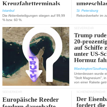
Kreuzfahrtterminals
umgeschla
in Kusadasi und
%).
Istanbul
St. Petersburg
Die Aktienbeteiligungen stiegen auf 99,99
Rekordverkehr im z
Lissabon.
% bzw. 60 %.
SEEVERKEHR
Trump ruder
20-prozenti
auf Schiffe 
unter US-Sc
Hormuz fah
Washington/Southam
Unterdessen wurde ein
"Stolt Magnesium", i
von einer Rakete getr
SEEVERKEHR
SCHIENENVERKEHR
Der Eisenb
Europäische Reeder
fordert die
fordern dauerhafte