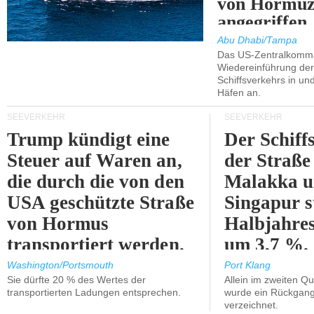
von Hormu
angegriffen.
Abu Dhabi/Tampa
Das US-Zentralkomma
Wiedereinführung der
Schiffsverkehrs in un
Häfen an.
SEEVERKEHR
SEEVERKEHR
Trump kündigt eine
Der Schiff
Steuer auf Waren an,
der Straße
die durch die von den
Malakka 
USA geschützte Straße
Singapur s
von Hormus
Halbjahres
transportiert werden.
um 3,7 %.
Washington/Portsmouth
Port Klang
Sie dürfte 20 % des Wertes der
Allein im zweiten Qu
transportierten Ladungen entsprechen.
wurde ein Rückgang
verzeichnet.