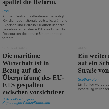
spaltet die Reform.
Rom
Auf der Confitarma-Konferenz verteidigt
Rixi die neue nationale Leitstelle, während
Experten und Betreiber Klarheit über die
Beziehungen zu den AdSPs und über die
Ressourcen des neuen Unternehmens
fordern.
GESETZGEBUNG
UNFÄLLE
Die maritime
Ein weiter
Wirtschaft ist in
auf ein Sch
Bezug auf die
Straße vo
Überprüfung des EU-
Southampton
ETS gespalten
Ein Tanker wurde ge
Besatzung verlasse
zwischen vorsichtiger
Unterstützung und
Brüssel/Washington/
Kopenhagen/Piräus/Rotterdam
Kritik.