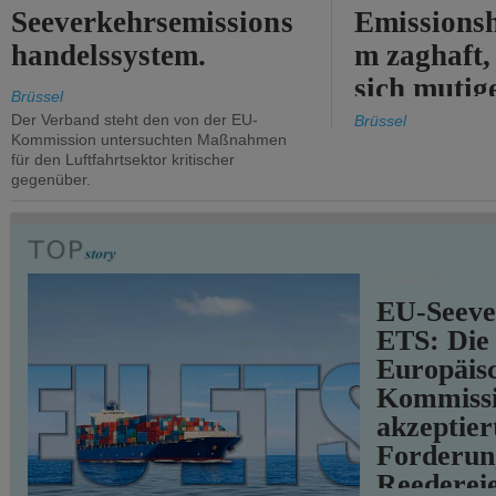
Seeverkehrsemissions
Emissionsh
handelssystem.
m zaghaft, 
sich mutig
Brüssel
Maßnahmen
Der Verband steht den von der EU-
Brüssel
Kommission untersuchten Maßnahmen
für den Luftfahrtsektor kritischer
gegenüber.
VERKEHR
EU-Seeve
ETS: Die
Europäis
Kommiss
akzeptier
Forderun
Reederei