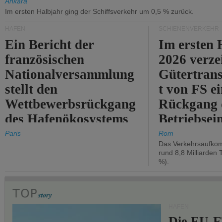
Ankara
Im ersten Halbjahr ging der Schiffsverkehr um 0,5 % zurück.
HÄFEN
SCHIENENVERKEHR
Ein Bericht der
Im ersten 
französischen
2026 verze
Nationalversammlung
Gütertran
stellt den
t von FS e
Wettbewerbsrückgang
Rückgang 
des Hafenökosystems
Betriebse
des Staates fest.
um 2,7 %.
Paris
Rom
Das Verkehrsaufkom
rund 8,8 Milliarden 
%).
HÄFEN
Die EU-E