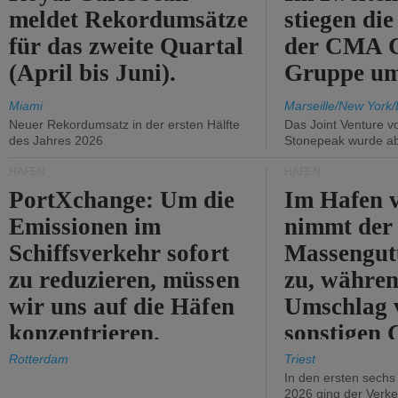
meldet Rekordumsätze
stiegen di
für das zweite Quartal
der CMA
(April bis Juni).
Gruppe um
Miami
Marseille/New York/
Neuer Rekordumsatz in der ersten Hälfte
Das Joint Venture v
des Jahres 2026
Stonepeak wurde a
HÄFEN
HÄFEN
PortXchange: Um die
Im Hafen v
Emissionen im
nimmt der
Schiffsverkehr sofort
Massengut
zu reduzieren, müssen
zu, währen
wir uns auf die Häfen
Umschlag 
konzentrieren.
sonstigen 
abnimmt.
Rotterdam
Triest
In den ersten sech
2026 ging der Verk