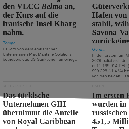
den VLCC
Belma
an,
Güterverk
der Kurs auf die
Hafen von
iranische Insel Kharg
stabil, wäh
nahm.
Savona-Va
zurückging
Tampa
Es wird von dem emiratischen
Genua
Unternehmen Max Maritime Solutions
In den ersten fünf 
betrieben, das US-Sanktionen unterliegt.
2026 belief sich de
auf 1.199.914 TEU 
999.228 (-1,4 %) bz
von den beiden Häfe
KREUZFAHRTEN
HÄFEN
Das türkische
Im ersten 
Unternehmen GIH
wurden in
übernimmt die Anteile
russischen
von Royal Caribbean
451,5 Mill