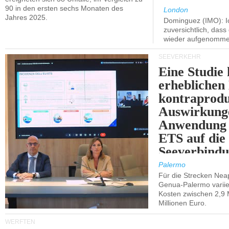
90 in den ersten sechs Monaten des
London
Jahres 2025.
Dominguez (IMO): Ic
zuversichtlich, das
wieder aufgenomme
SEEVERKEHR
Eine Studie 
erheblichen
kontraprodu
Auswirkung
Anwendung 
ETS auf die
Seeverbindu
Westsizilien
Palermo
Für die Strecken Nea
Genua-Palermo variier
Kosten zwischen 2,9 
Millionen Euro.
WERFTEN