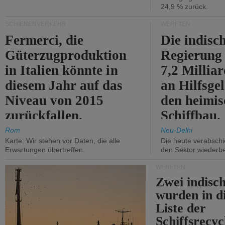
24,9 % zurück.
SCHIENENVERKEHR
WERFTEN
Fermerci, die
Die indisc
Güterzugproduktion
Regierung
in Italien könnte in
7,2 Millia
diesem Jahr auf das
an Hilfsge
Niveau von 2015
den heimi
zurückfallen.
Schiffbau.
Rom
Neu-Delhi
Karte: Wir stehen vor Daten, die alle
Die heute verabschie
Erwartungen übertreffen.
den Sektor wiederb
WERFTEN
Zwei indisc
wurden in d
Liste der
Schiffsrecyc