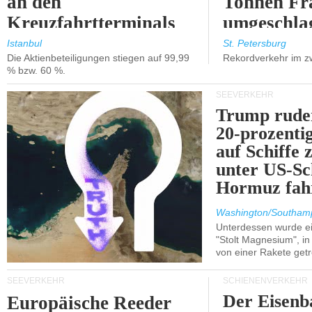
an den
Tonnen Fr
Kreuzfahrtterminals
umgeschla
in Kusadasi und
%).
Istanbul
St. Petersburg
Die Aktienbeteiligungen stiegen auf 99,99
Rekordverkehr im z
Lissabon.
% bzw. 60 %.
SEEVERKEHR
Trump ruder
20-prozenti
auf Schiffe 
unter US-Sc
Hormuz fah
Washington/Southam
Unterdessen wurde ein
"Stolt Magnesium", i
von einer Rakete getr
SEEVERKEHR
SCHIENENVERKEHR
Der Eisenb
Europäische Reeder