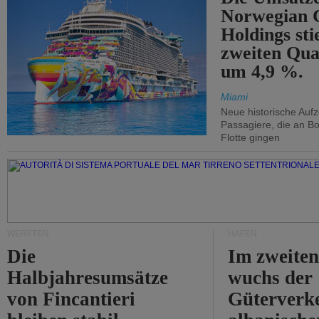
Norwegian C
Holdings sti
zweiten Qua
um 4,9 %.
Miami
Neue historische Auf
Passagiere, die an Bo
Flotte gingen
WERFTEN
HÄFEN
Die
Im zweiten
Halbjahresumsätze
wuchs der
von Fincantieri
Güterverke