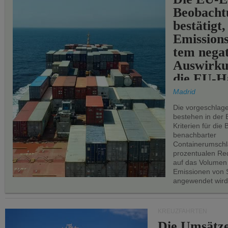
Beobachtu
bestätigt,
Emissions
tem negat
Auswirku
die EU-Hä
Madrid
Die vorgeschlag
bestehen in der 
Kriterien für di
benachbarter
Containerumschl
prozentualen Red
auf das Volumen
Emissionen von S
angewendet wird
KREUZFAHRTEN
Die Umsätze