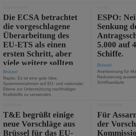
Kritik.
SEEVERKEHR
HÄFEN
Die ECSA betrachtet
ESPO: Nei
die vorgeschlagene
Senkung d
Überarbeitung des
Antragssc
EU-ETS als einen
5.000 auf
ersten Schritt, aber
Schiffe.
viele weitere sollten
Brüssel
folgen.
Anerkennung für M
Brüssel
Reduzierung auswe
Raptis: Es ist eine gute Idee,
Schiffsanläufe
Systemeinnahmen auf EU- und nationaler
Ebene zur Unterstützung nachhaltiger
Kraftstoffe zu verwenden.
VERKEHR
SEEVERKEHR
T&E begrüßt einige
Für Assarm
neue Vorschläge aus
der Vorsch
Brüssel für das EU-
Kommissi