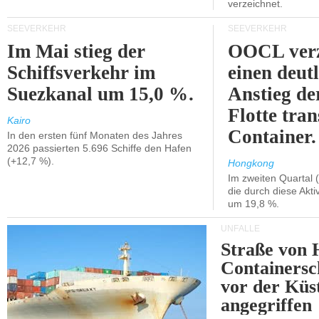
verzeichnet.
SEEVERKEHR
SEEVERKEHR
Im Mai stieg der
OOCL verz
Schiffsverkehr im
einen deut
Suezkanal um 15,0 %.
Anstieg de
Flotte tran
Kairo
Container.
In den ersten fünf Monaten des Jahres
2026 passierten 5.696 Schiffe den Hafen
(+12,7 %).
Hongkong
Im zweiten Quartal (
die durch diese Akti
um 19,8 %.
UNFÄLLE
Straße von 
Containersc
vor der Kü
angegriffen