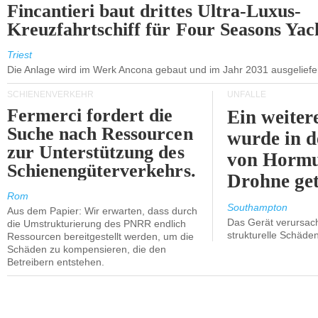
Fincantieri baut drittes Ultra-Luxus-
Kreuzfahrtschiff für Four Seasons Yac
Triest
Die Anlage wird im Werk Ancona gebaut und im Jahr 2031 ausgeliefer
SCHIENENVERKEHR
UNFÄLLE
Fermerci fordert die
Ein weiter
Suche nach Ressourcen
wurde in d
zur Unterstützung des
von Hormu
Schienengüterverkehrs.
Drohne get
Rom
Southampton
Aus dem Papier: Wir erwarten, dass durch
Das Gerät verursach
die Umstrukturierung des PNRR endlich
strukturelle Schäden
Ressourcen bereitgestellt werden, um die
Schäden zu kompensieren, die den
Betreibern entstehen.