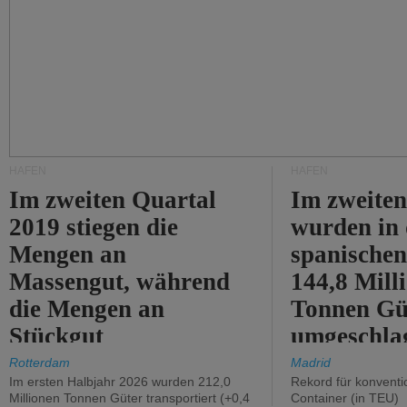
HÄFEN
HÄFEN
Im zweiten Quartal
Im zweiten
2019 stiegen die
wurden in
Mengen an
spanische
Massengut, während
144,8 Mill
die Mengen an
Tonnen Gü
Stückgut
umgeschla
zurückgingen.
%).
Rotterdam
Madrid
Im ersten Halbjahr 2026 wurden 212,0
Rekord für konventi
Millionen Tonnen Güter transportiert (+0,4
Container (in TEU)