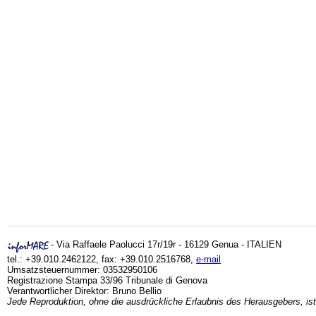
- Via Raffaele Paolucci 17r/19r - 16129 Genua - ITALIEN
tel.: +39.010.2462122, fax: +39.010.2516768,
e-mail
Umsatzsteuernummer: 03532950106
Registrazione Stampa 33/96 Tribunale di Genova
Verantwortlicher Direktor: Bruno Bellio
Jede Reproduktion, ohne die ausdrückliche Erlaubnis des Herausgebers, ist