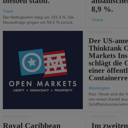
bleiben stabil.
albanisch
8,9 %.
Triest
Der Nettogewinn stieg um 191,4 %. Die
Tirana
Neuaufträge gingen um 58,5 % zurück.
SEEVERKEHR
Der US-ame
Thinktank 
Markets Ins
schlägt die
einer öffent
Containerre
Washington
Rao: Heute sind die V
von einem Kartell au
Schifffahrtsunterneh
KREUZFAHRTEN
SEEVERKEHR
Royal Caribbean
Im zweiten