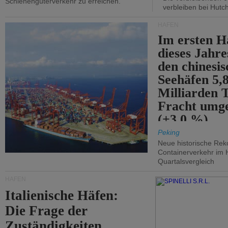
Schienengüterverkehr zu erreichen.
verbleiben bei Hutch
HÄFEN
Im ersten H
dieses Jahr
den chinesi
Seehäfen 5,
Milliarden 
Fracht umg
(+3,0 %).
Peking
Neue historische Rek
Containerverkehr im 
Quartalsvergleich
HÄFEN
Italienische Häfen:
Die Frage der
Zuständigkeiten