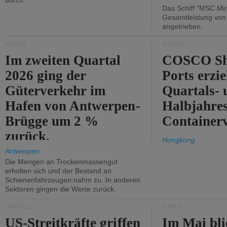
durch.
Das Schiff "MSC Mir
Gesamtleistung vo
angetrieben.
HÄFEN
HÄFEN
Im zweiten Quartal
COSCO Sh
2026 ging der
Ports erzie
Güterverkehr im
Quartals- 
Hafen von Antwerpen-
Halbjahre
Brügge um 2 %
Container
zurück.
Hongkong
Antwerpen
Die Mengen an Trockenmassengut
erholten sich und der Bestand an
Schienenfahrzeugen nahm zu. In anderen
Sektoren gingen die Werte zurück.
UNFÄLLE
HÄFEN
US-Streitkräfte griffen
Im Mai bli