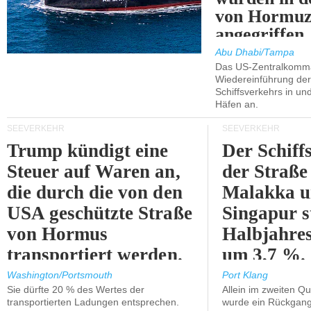
von Hormu
angegriffen.
Abu Dhabi/Tampa
Das US-Zentralkomma
Wiedereinführung der
Schiffsverkehrs in un
Häfen an.
SEEVERKEHR
SEEVERKEHR
Trump kündigt eine
Der Schiff
Steuer auf Waren an,
der Straße
die durch die von den
Malakka 
USA geschützte Straße
Singapur s
von Hormus
Halbjahres
transportiert werden.
um 3,7 %.
Washington/Portsmouth
Port Klang
Sie dürfte 20 % des Wertes der
Allein im zweiten Qu
transportierten Ladungen entsprechen.
wurde ein Rückgang