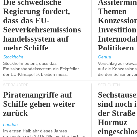
Die schwedische
Assitermin
Regierung fordert,
Themen
dass das EU-
Konzessio
Seeverkehrsemissions
Investitio
handelssystem auf
Intermodal
mehr Schiffe
Politikern
ausgeweitet wird.
näherbring
Stockholm
Genua
Stockholm betont, dass das
Vorschlag zur Gewä
Emissionshandelssystem ein Eckpfeiler
auf die Konzessions
der EU-Klimapolitik bleiben muss.
die den Schienenve
SEERÄUBEREI
SEELEUTEN
Piratenangriffe auf
Sechstause
Schiffe gehen weiter
sind noch 
zurück
der Straße
Hormuz
London
eingeschlo
Im ersten Halbjahr dieses Jahres
ereigneten sich 38 Unfälle, im Vergleich zu