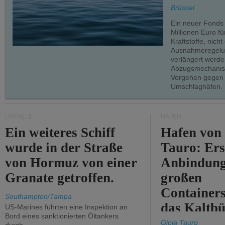
teilweise.
Brüssel
Ein neuer Fonds
Millionen Euro f
Kraftstoffe, nich
Ausnahmeregelun
verlängert werde
Abzugsmechanism
Vorgehen gegen
Umschlaghäfen.
UNFÄLLE
HÄFEN
Ein weiteres Schiff
Hafen von
wurde in der Straße
Tauro: Ers
von Hormuz von einer
Anbindung
Granate getroffen.
großen
Containers
Southampton/Tampa
das Kaltbü
US-Marines führten eine Inspektion an
Bord eines sanktionierten Öltankers
Gioia Tauro