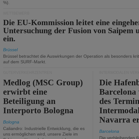
%).
WETTBEWERB
Die EU-Kommission leitet eine eingeh
Untersuchung der Fusion von Saipem 
ein.
Brüssel
Brüssel betrachtet die Auswirkungen der Operation als besonders kri
auf dem SURF-Markt.
GÜTERVERKEHRZENTREN
INTERMODALEN VER
Medlog (MSC Group)
Die Hafen
erwirbt eine
Barcelona
Beteiligung an
des Termin
Interporto Bologna
Intermodal
Navarra e
Bologna
Caliandro: Industrielle Entwicklung, die es
Barcelona
uns ermöglichen wird, unsere Ziele im
Die verbleibenden 6