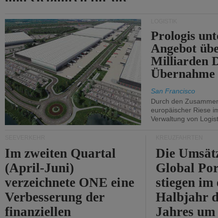
Durchfahrt der Straße
LOGISTIK
von Hormuz.
Prologis unt
Angebot übe
Milliarden 
Übernahme 
San Francisco
Durch den Zusammens
europäischer Riese i
Verwaltung von Logist
SEEVERKEHR
KREUZFAHRTEN
Im zweiten Quartal
Die Umsät
(April-Juni)
Global Por
verzeichnete ONE eine
stiegen im 
Verbesserung der
Halbjahr d
finanziellen
Jahres um