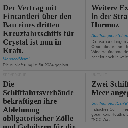
Der Vertrag mit
Weitere Ex
Fincantieri über den
in der Str
Bau eines dritten
Hormuz
Kreuzfahrtschiffs für
Southampton/Teher
Crystal ist nun in
Die Verhandlungen 
Oman dauern an, d
Kraft.
Wiederaufnahme des 
scheint noch in weit
Monaco/Miami
Die Auslieferung ist für 2034 geplant.
SEEVERKEHR
UNFÄLLE
Die
Zwei Schif
Schifffahrtsverbände
Meer angeg
bekräftigen ihre
Southampton/San'a'
Ablehnung
Indisches Schiff "Fa
gesunken, Houthis b
obligatorischer Zölle
"NCC Wafa"
und Gebühren für die