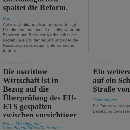
spaltet die Reform.
Rom
Auf der Confitarma-Konferenz verteidigt
Rixi die neue nationale Leitstelle, während
Experten und Betreiber Klarheit über die
Beziehungen zu den AdSPs und über die
Ressourcen des neuen Unternehmens
fordern.
GESETZGEBUNG
UNFÄLLE
Die maritime
Ein weiter
Wirtschaft ist in
auf ein Sch
Bezug auf die
Straße vo
Überprüfung des EU-
Southampton
ETS gespalten
Ein Tanker wurde ge
Besatzung verlasse
zwischen vorsichtiger
Unterstützung und
Brüssel/Washington/
Kopenhagen/Piräus/Rotterdam