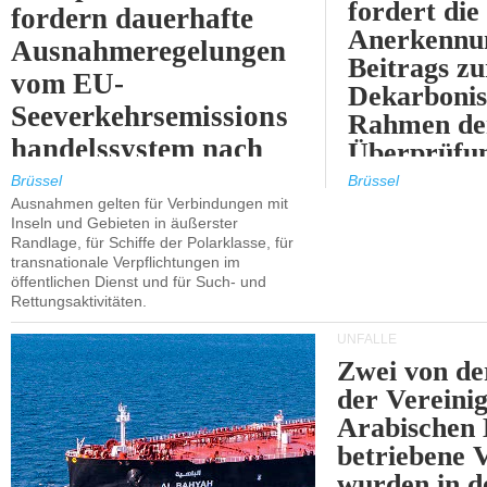
fordert die
fordern dauerhafte
Anerkennun
Ausnahmeregelungen
Beitrags zu
vom EU-
Dekarbonis
Seeverkehrsemissions
Rahmen de
handelssystem nach
Überprüfun
2030.
ETS.
Brüssel
Brüssel
Ausnahmen gelten für Verbindungen mit
Inseln und Gebieten in äußerster
Randlage, für Schiffe der Polarklasse, für
transnationale Verpflichtungen im
öffentlichen Dienst und für Such- und
Rettungsaktivitäten.
UNFÄLLE
Zwei von 
der Vereini
Arabischen
betriebene
wurden in d