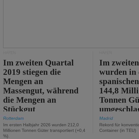
HÄFEN
HÄFEN
Im zweiten Quartal
Im zweiten
2019 stiegen die
wurden in
Mengen an
spanische
Massengut, während
144,8 Mill
die Mengen an
Tonnen Gü
Stückgut
umgeschla
zurückgingen.
%).
Rotterdam
Madrid
Im ersten Halbjahr 2026 wurden 212,0
Rekord für konventi
Millionen Tonnen Güter transportiert (+0,4
Container (in TEU)
%).