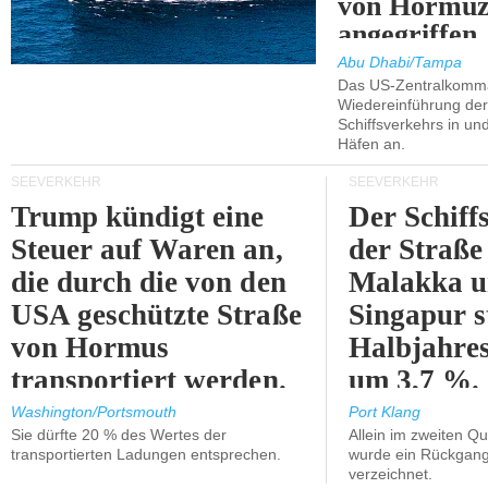
von Hormu
angegriffen.
Abu Dhabi/Tampa
Das US-Zentralkomma
Wiedereinführung der
Schiffsverkehrs in un
Häfen an.
SEEVERKEHR
SEEVERKEHR
Trump kündigt eine
Der Schiff
Steuer auf Waren an,
der Straße
die durch die von den
Malakka 
USA geschützte Straße
Singapur s
von Hormus
Halbjahres
transportiert werden.
um 3,7 %.
Washington/Portsmouth
Port Klang
Sie dürfte 20 % des Wertes der
Allein im zweiten Qu
transportierten Ladungen entsprechen.
wurde ein Rückgang
verzeichnet.