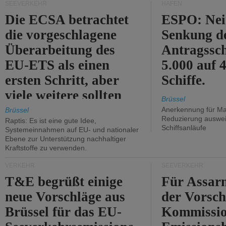
SEEVERKEHR
HÄFEN
Die ECSA betrachtet
ESPO: Nei
die vorgeschlagene
Senkung d
Überarbeitung des
Antragssc
EU-ETS als einen
5.000 auf
ersten Schritt, aber
Schiffe.
viele weitere sollten
Brüssel
folgen.
Anerkennung für M
Brüssel
Reduzierung auswe
Raptis: Es ist eine gute Idee,
Schiffsanläufe
Systemeinnahmen auf EU- und nationaler
Ebene zur Unterstützung nachhaltiger
Kraftstoffe zu verwenden.
VERKEHR
SEEVERKEHR
T&E begrüßt einige
Für Assarm
neue Vorschläge aus
der Vorsch
Brüssel für das EU-
Kommissi