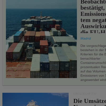
Beobachtu
bestätigt,
Emissions
tem negat
Auswirku
die EU-Hä
Madrid
Die vorgeschlag
bestehen in der 
Kriterien für di
benachbarter
Containerumschl
prozentualen Red
auf das Volumen
Emissionen von S
angewendet wird
KREUZFAHRTEN
Die Umsätze