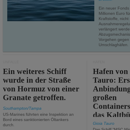
Ein neuer Fonds
Millionen Euro f
Kraftstoffe, nich
Ausnahmeregelun
verlängert werde
Abzugsmechanism
Vorgehen gegen
Umschlaghäfen.
UNFÄLLE
HÄFEN
Ein weiteres Schiff
Hafen von
wurde in der Straße
Tauro: Ers
von Hormuz von einer
Anbindung
Granate getroffen.
großen
Containers
Southampton/Tampa
das Kaltbü
US-Marines führten eine Inspektion an
Bord eines sanktionierten Öltankers
Gioia Tauro
durch.
Das Schiff "MSC Mir