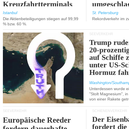
Kreuzfahrtterminals
umgeschla
in Kusadasi und
%).
Istanbul
St. Petersburg
Die Aktienbeteiligungen stiegen auf 99,99
Rekordverkehr im z
Lissabon.
% bzw. 60 %.
SEEVERKEHR
Trump ruder
20-prozenti
auf Schiffe 
unter US-Sc
Hormuz fah
Washington/Southam
Unterdessen wurde ein
"Stolt Magnesium", i
von einer Rakete getr
SEEVERKEHR
SCHIENENVERKEHR
Der Eisenb
Europäische Reeder
fordert die
fordern dauerhafte