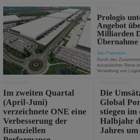
Durchfahrt der Straße
LOGISTIK
von Hormuz.
Prologis unt
Angebot übe
Milliarden 
Übernahme 
San Francisco
Durch den Zusammens
europäischer Riese i
Verwaltung von Logist
SEEVERKEHR
KREUZFAHRTEN
Im zweiten Quartal
Die Umsät
(April-Juni)
Global Por
verzeichnete ONE eine
stiegen im 
Verbesserung der
Halbjahr d
finanziellen
Jahres um
Performance.