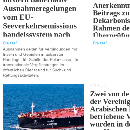
Anerkennun
Ausnahmeregelungen
Beitrags zu
vom EU-
Dekarbonis
Seeverkehrsemissions
Rahmen de
handelssystem nach
Überprüfun
2030.
ETS.
Brüssel
Brüssel
Ausnahmen gelten für Verbindungen mit
Inseln und Gebieten in äußerster
Randlage, für Schiffe der Polarklasse, für
transnationale Verpflichtungen im
öffentlichen Dienst und für Such- und
Rettungsaktivitäten.
UNFÄLLE
Zwei von 
der Vereini
Arabischen
betriebene
wurden in d