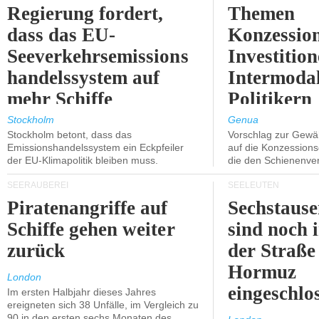
Regierung fordert,
Themen
dass das EU-
Konzessio
Seeverkehrsemissions
Investitio
handelssystem auf
Intermodal
mehr Schiffe
Politikern
ausgeweitet wird.
näherbring
Stockholm
Genua
Stockholm betont, dass das
Vorschlag zur Gewä
Emissionshandelssystem ein Eckpfeiler
auf die Konzessions
der EU-Klimapolitik bleiben muss.
die den Schienenve
SEERÄUBEREI
SEELEUTEN
Piratenangriffe auf
Sechstause
Schiffe gehen weiter
sind noch 
zurück
der Straße
Hormuz
London
eingeschlo
Im ersten Halbjahr dieses Jahres
ereigneten sich 38 Unfälle, im Vergleich zu
90 in den ersten sechs Monaten des