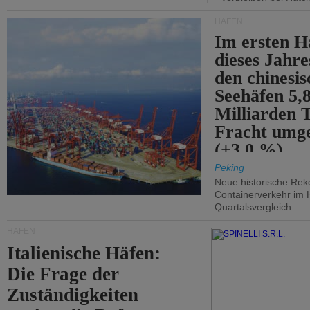
HÄFEN
Im ersten H
dieses Jahr
den chinesi
Seehäfen 5,
Milliarden 
Fracht umg
(+3,0 %).
Peking
Neue historische Rek
Containerverkehr im 
Quartalsvergleich
HÄFEN
Italienische Häfen:
Die Frage der
Zuständigkeiten