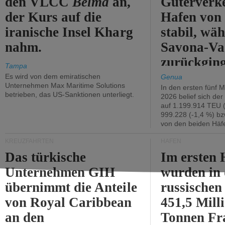
den VLCC
Belma
an,
Güterverk
der Kurs auf die
Hafen von
iranische Insel Kharg
stabil, wäh
nahm.
Savona-Va
zurückging
Tampa
Es wird von dem emiratischen
Genua
Unternehmen Max Maritime Solutions
In den ersten fünf 
betrieben, das US-Sanktionen unterliegt.
2026 belief sich de
auf 1.199.914 TEU 
999.228 (-1,4 %) bz
von den beiden Häfe
KREUZFAHRTEN
HÄFEN
Das türkische
Im ersten 
Unternehmen GIH
wurden in
übernimmt die Anteile
russischen
von Royal Caribbean
451,5 Mill
an den
Tonnen Fr