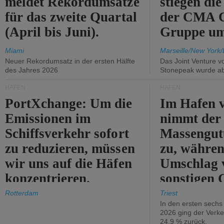
meldet Rekordumsätze
stiegen di
für das zweite Quartal
der CMA
(April bis Juni).
Gruppe um
Miami
Marseille/New York/
Neuer Rekordumsatz in der ersten Hälfte
Das Joint Venture v
des Jahres 2026
Stonepeak wurde a
HÄFEN
HÄFEN
PortXchange: Um die
Im Hafen v
Emissionen im
nimmt der
Schiffsverkehr sofort
Massengut
zu reduzieren, müssen
zu, währen
wir uns auf die Häfen
Umschlag 
konzentrieren.
sonstigen 
abnimmt.
Rotterdam
Triest
In den ersten sech
2026 ging der Verk
24,9 % zurück.