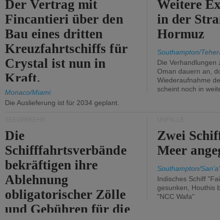
Der Vertrag mit
Weitere Ex
Fincantieri über den
in der Str
Bau eines dritten
Hormuz
Kreuzfahrtschiffs für
Southampton/Teher
Crystal ist nun in
Die Verhandlungen 
Oman dauern an, d
Kraft.
Wiederaufnahme des 
scheint noch in weit
Monaco/Miami
Die Auslieferung ist für 2034 geplant.
SEEVERKEHR
UNFÄLLE
Die
Zwei Schif
Schifffahrtsverbände
Meer angeg
bekräftigen ihre
Southampton/San'a'
Ablehnung
Indisches Schiff "Fa
gesunken, Houthis b
obligatorischer Zölle
"NCC Wafa"
und Gebühren für die