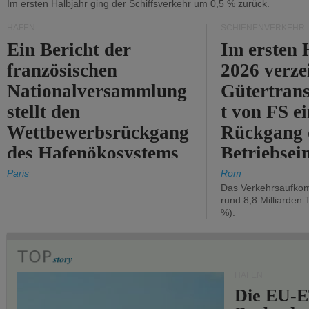
Im ersten Halbjahr ging der Schiffsverkehr um 0,5 % zurück.
HÄFEN
SCHIENENVERKEHR
Ein Bericht der
Im ersten 
französischen
2026 verze
Nationalversammlung
Gütertran
stellt den
t von FS e
Wettbewerbsrückgang
Rückgang 
des Hafenökosystems
Betriebse
des Staates fest.
um 2,7 %.
Paris
Rom
Das Verkehrsaufkom
rund 8,8 Milliarden 
%).
HÄFEN
Die EU-E