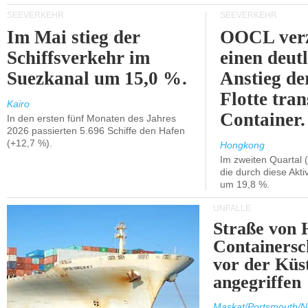
SEEVERKEHR
SEEVERKEHR
Im Mai stieg der
OOCL verz
Schiffsverkehr im
einen deut
Suezkanal um 15,0 %.
Anstieg de
Flotte tran
Kairo
Container.
In den ersten fünf Monaten des Jahres
2026 passierten 5.696 Schiffe den Hafen
(+12,7 %).
Hongkong
Im zweiten Quartal (
die durch diese Akti
um 19,8 %.
UNFÄLLE
Straße von 
Containersc
vor der Kü
angegriffen
Maskat/Portsmouth/N