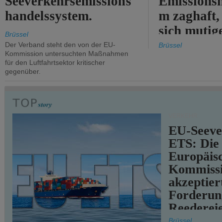
Seeverkehrsemissions
Emissionsh
handelssystem.
m zaghaft, 
sich mutig
Brüssel
Maßnahmen
Der Verband steht den von der EU-
Brüssel
Kommission untersuchten Maßnahmen
für den Luftfahrtsektor kritischer
gegenüber.
VERKEHR
EU-Seeve
ETS: Die
Europäis
Kommiss
akzeptier
Forderun
Reederei
teilweise.
Brüssel