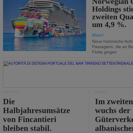
Norwegian C
Holdings sti
zweiten Qua
um 4,9 %.
Miami
Neue historische Auf
Passagiere, die an Bo
Flotte gingen
WERFTEN
HÄFEN
Die
Im zweiten
Halbjahresumsätze
wuchs der
von Fincantieri
Güterverke
bleiben stabil.
albanisch