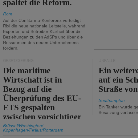
spaltet die Reform.
Rom
Auf der Confitarma-Konferenz verteidigt
Rixi die neue nationale Leitstelle, während
Experten und Betreiber Klarheit über die
Beziehungen zu den AdSPs und über die
Ressourcen des neuen Unternehmens
fordern.
GESETZGEBUNG
UNFÄLLE
Die maritime
Ein weiter
Wirtschaft ist in
auf ein Sch
Bezug auf die
Straße vo
Überprüfung des EU-
Southampton
ETS gespalten
Ein Tanker wurde ge
Besatzung verlasse
zwischen vorsichtiger
Unterstützung und
Brüssel/Washington/
Kopenhagen/Piräus/Rotterdam
Kritik.