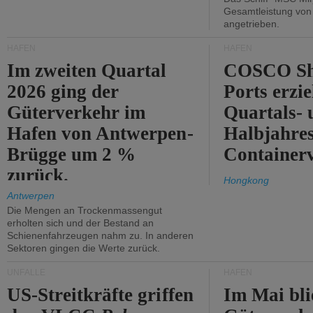
Gesamtleistung vo
angetrieben.
HÄFEN
HÄFEN
Im zweiten Quartal
COSCO Sh
2026 ging der
Ports erzie
Güterverkehr im
Quartals- 
Hafen von Antwerpen-
Halbjahre
Brügge um 2 %
Container
zurück.
Hongkong
Antwerpen
Die Mengen an Trockenmassengut
erholten sich und der Bestand an
Schienenfahrzeugen nahm zu. In anderen
Sektoren gingen die Werte zurück.
UNFÄLLE
HÄFEN
US-Streitkräfte griffen
Im Mai bli