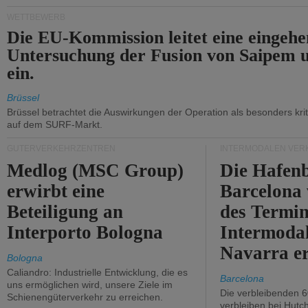
WETTBEWERB
Die EU-Kommission leitet eine eingeh
Untersuchung der Fusion von Saipem 
ein.
Brüssel
Brüssel betrachtet die Auswirkungen der Operation als besonders kri
auf dem SURF-Markt.
GÜTERVERKEHRZENTREN
INTERMODALEN VER
Medlog (MSC Group)
Die Hafen
erwirbt eine
Barcelona
Beteiligung an
des Termin
Interporto Bologna
Intermodal
Navarra e
Bologna
Caliandro: Industrielle Entwicklung, die es
Barcelona
uns ermöglichen wird, unsere Ziele im
Die verbleibenden 6
Schienengüterverkehr zu erreichen.
verbleiben bei Hutch