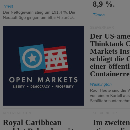
8,9 %.
Triest
Der Nettogewinn stieg um 191,4 %. Die
Tirana
Neuaufträge gingen um 58,5 % zurück.
SEEVERKEHR
Der US-ame
Thinktank 
Markets Ins
schlägt die
einer öffent
Containerre
Washington
Rao: Heute sind die V
von einem Kartell au
Schifffahrtsunterneh
KREUZFAHRTEN
SEEVERKEHR
Royal Caribbean
Im zweiten