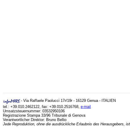
- Via Raffaele Paolucci 17r/19r - 16129 Genua - ITALIEN
tel.: +39.010.2462122, fax: +39.010.2516768,
e-mail
Umsatzsteuernummer: 03532950106
Registrazione Stampa 33/96 Tribunale di Genova
Verantwortlicher Direktor: Bruno Bellio
Jede Reproduktion, ohne die ausdrückliche Erlaubnis des Herausgebers, ist