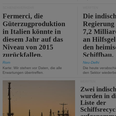
SCHIENENVERKEHR
WERFTEN
Fermerci, die
Die indisc
Güterzugproduktion
Regierung
in Italien könnte in
7,2 Millia
diesem Jahr auf das
an Hilfsge
Niveau von 2015
den heimi
zurückfallen.
Schiffbau.
Rom
Neu-Delhi
Karte: Wir stehen vor Daten, die alle
Die heute verabschie
Erwartungen übertreffen.
den Sektor wiederb
WERFTEN
Zwei indisc
wurden in d
Liste der
Schiffsrecyc