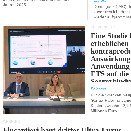
London
Jahres 2025.
Dominguez (IMO): Ic
zuversichtlich, das
wieder aufgenomme
SEEVERKEHR
Eine Studie 
erheblichen
kontraprodu
Auswirkung
Anwendung 
ETS auf die
Seeverbindu
Westsizilien
Palermo
Für die Strecken Nea
Genua-Palermo variier
Kosten zwischen 2,9 
Millionen Euro.
WERFTEN
Fincantieri baut drittes Ultra-Luxus-