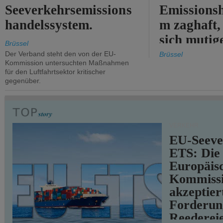
Seeverkehrsemissions
Emissionsh
handelssystem.
m zaghaft, 
sich mutig
Brüssel
Maßnahmen
Der Verband steht den von der EU-
Brüssel
Kommission untersuchten Maßnahmen
für den Luftfahrtsektor kritischer
gegenüber.
VERKEHR
EU-Seeve
ETS: Die
Europäis
Kommiss
akzeptier
Forderun
Reederei