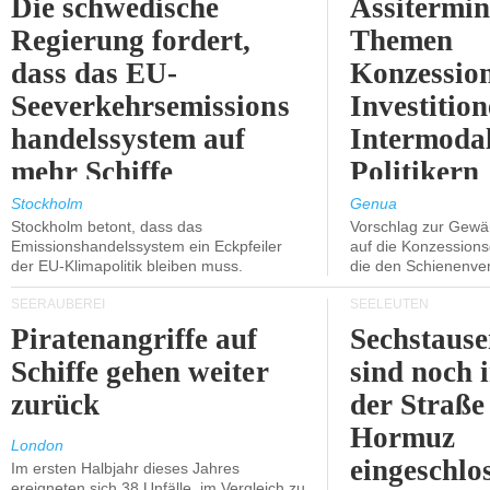
Die schwedische
Assitermin
Regierung fordert,
Themen
dass das EU-
Konzessio
Seeverkehrsemissions
Investitio
handelssystem auf
Intermodal
mehr Schiffe
Politikern
ausgeweitet wird.
näherbring
Stockholm
Genua
Stockholm betont, dass das
Vorschlag zur Gewä
Emissionshandelssystem ein Eckpfeiler
auf die Konzessions
der EU-Klimapolitik bleiben muss.
die den Schienenve
SEERÄUBEREI
SEELEUTEN
Piratenangriffe auf
Sechstause
Schiffe gehen weiter
sind noch 
zurück
der Straße
Hormuz
London
eingeschlo
Im ersten Halbjahr dieses Jahres
ereigneten sich 38 Unfälle, im Vergleich zu