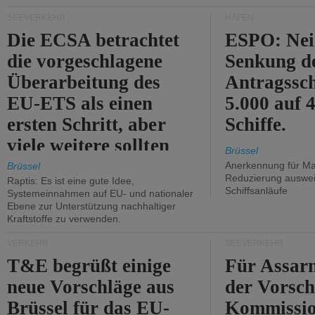
Kritik.
SEEVERKEHR
HÄFEN
Die ECSA betrachtet
ESPO: Nei
die vorgeschlagene
Senkung d
Überarbeitung des
Antragssc
EU-ETS als einen
5.000 auf
ersten Schritt, aber
Schiffe.
viele weitere sollten
Brüssel
folgen.
Anerkennung für M
Brüssel
Reduzierung auswe
Raptis: Es ist eine gute Idee,
Schiffsanläufe
Systemeinnahmen auf EU- und nationaler
Ebene zur Unterstützung nachhaltiger
Kraftstoffe zu verwenden.
VERKEHR
SEEVERKEHR
T&E begrüßt einige
Für Assarm
neue Vorschläge aus
der Vorsch
Brüssel für das EU-
Kommissi