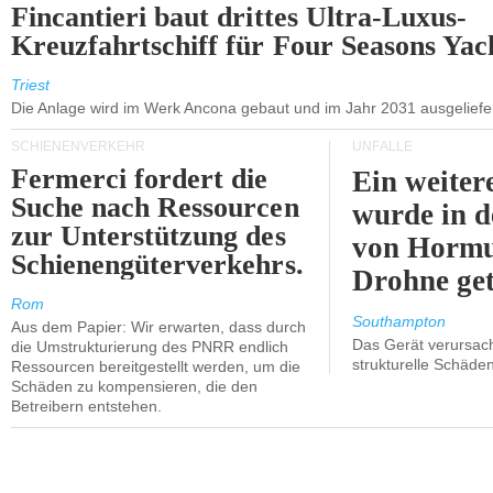
Fincantieri baut drittes Ultra-Luxus-
Kreuzfahrtschiff für Four Seasons Yac
Triest
Die Anlage wird im Werk Ancona gebaut und im Jahr 2031 ausgeliefer
SCHIENENVERKEHR
UNFÄLLE
Fermerci fordert die
Ein weiter
Suche nach Ressourcen
wurde in d
zur Unterstützung des
von Hormu
Schienengüterverkehrs.
Drohne get
Rom
Southampton
Aus dem Papier: Wir erwarten, dass durch
Das Gerät verursach
die Umstrukturierung des PNRR endlich
strukturelle Schäden
Ressourcen bereitgestellt werden, um die
Schäden zu kompensieren, die den
Betreibern entstehen.