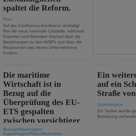
spaltet die Reform.
Rom
Auf der Confitarma-Konferenz verteidigt
Rixi die neue nationale Leitstelle, während
Experten und Betreiber Klarheit über die
Beziehungen zu den AdSPs und über die
Ressourcen des neuen Unternehmens
fordern.
GESETZGEBUNG
UNFÄLLE
Die maritime
Ein weiter
Wirtschaft ist in
auf ein Sch
Bezug auf die
Straße vo
Überprüfung des EU-
Southampton
ETS gespalten
Ein Tanker wurde ge
Besatzung verlasse
zwischen vorsichtiger
Unterstützung und
Brüssel/Washington/
Kopenhagen/Piräus/Rotterdam