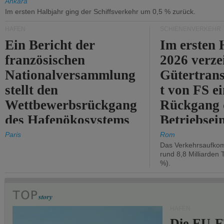
Ankara
Im ersten Halbjahr ging der Schiffsverkehr um 0,5 % zurück.
HÄFEN
SCHIENENVERKEHR
Ein Bericht der
Im ersten 
französischen
2026 verze
Nationalversammlung
Gütertran
stellt den
t von FS e
Wettbewerbsrückgang
Rückgang 
des Hafenökosystems
Betriebse
des Staates fest.
um 2,7 %.
Paris
Rom
Das Verkehrsaufkom
rund 8,8 Milliarden 
%).
HÄFEN
Die EU-E