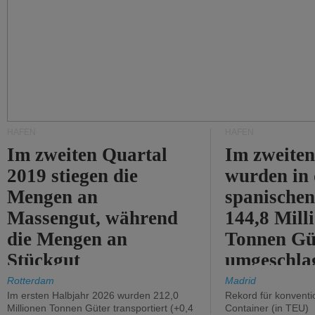
HÄFEN
HÄFEN
Im zweiten Quartal
Im zweiten
2019 stiegen die
wurden in
Mengen an
spanische
Massengut, während
144,8 Mill
die Mengen an
Tonnen Gü
Stückgut
umgeschla
zurückgingen.
%).
Rotterdam
Madrid
Im ersten Halbjahr 2026 wurden 212,0
Rekord für konventi
Millionen Tonnen Güter transportiert (+0,4
Container (in TEU)