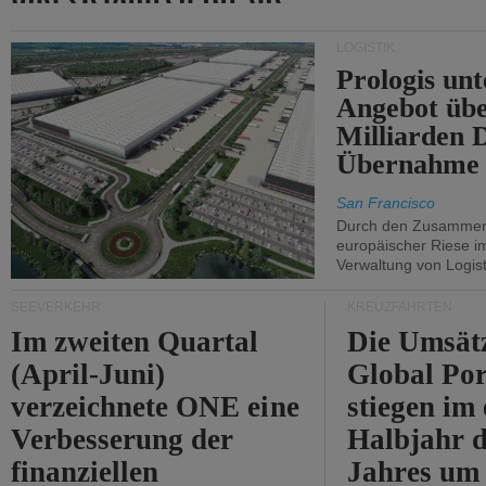
Durchfahrt der Straße
LOGISTIK
von Hormuz.
Prologis unt
Angebot übe
Milliarden 
Übernahme 
San Francisco
Durch den Zusammens
europäischer Riese i
Verwaltung von Logist
SEEVERKEHR
KREUZFAHRTEN
Im zweiten Quartal
Die Umsät
(April-Juni)
Global Por
verzeichnete ONE eine
stiegen im 
Verbesserung der
Halbjahr d
finanziellen
Jahres um