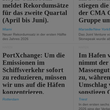
meldet Rekordumsätze
stiegen di
für das zweite Quartal
der CMA
(April bis Juni).
Gruppe um
Miami
Marseille/New York/
Neuer Rekordumsatz in der ersten Hälfte
Das Joint Venture v
des Jahres 2026
Stonepeak wurde a
HÄFEN
HÄFEN
PortXchange: Um die
Im Hafen v
Emissionen im
nimmt der
Schiffsverkehr sofort
Massengut
zu reduzieren, müssen
zu, währen
wir uns auf die Häfen
Umschlag 
konzentrieren.
sonstigen 
abnimmt.
Rotterdam
Triest
In den ersten sech
2026 ging der Verk