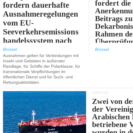
fordert die
fordern dauerhafte
Anerkennun
Ausnahmeregelungen
Beitrags zu
vom EU-
Dekarbonis
Seeverkehrsemissions
Rahmen de
handelssystem nach
Überprüfun
2030.
ETS.
Brüssel
Brüssel
Ausnahmen gelten für Verbindungen mit
Inseln und Gebieten in äußerster
Randlage, für Schiffe der Polarklasse, für
transnationale Verpflichtungen im
öffentlichen Dienst und für Such- und
Rettungsaktivitäten.
UNFÄLLE
Zwei von 
der Vereini
Arabischen
betriebene
wurden in d