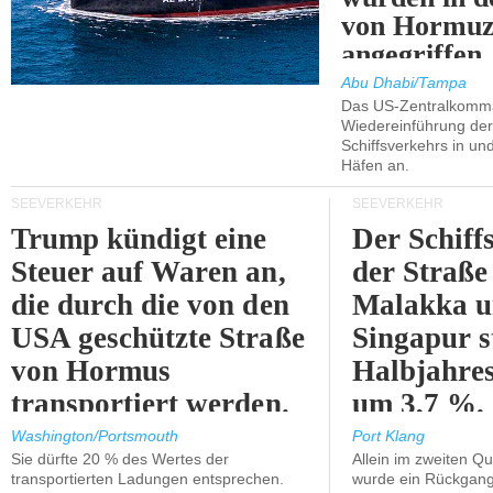
von Hormu
angegriffen.
Abu Dhabi/Tampa
Das US-Zentralkomma
Wiedereinführung der
Schiffsverkehrs in un
Häfen an.
SEEVERKEHR
SEEVERKEHR
Trump kündigt eine
Der Schiff
Steuer auf Waren an,
der Straße
die durch die von den
Malakka 
USA geschützte Straße
Singapur s
von Hormus
Halbjahres
transportiert werden.
um 3,7 %.
Washington/Portsmouth
Port Klang
Sie dürfte 20 % des Wertes der
Allein im zweiten Qu
transportierten Ladungen entsprechen.
wurde ein Rückgang