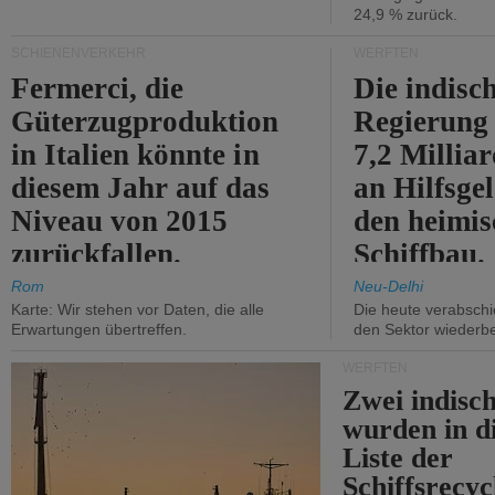
24,9 % zurück.
SCHIENENVERKEHR
WERFTEN
Fermerci, die
Die indisc
Güterzugproduktion
Regierung
in Italien könnte in
7,2 Millia
diesem Jahr auf das
an Hilfsge
Niveau von 2015
den heimi
zurückfallen.
Schiffbau.
Rom
Neu-Delhi
Karte: Wir stehen vor Daten, die alle
Die heute verabschie
Erwartungen übertreffen.
den Sektor wiederb
WERFTEN
Zwei indisc
wurden in d
Liste der
Schiffsrecyc