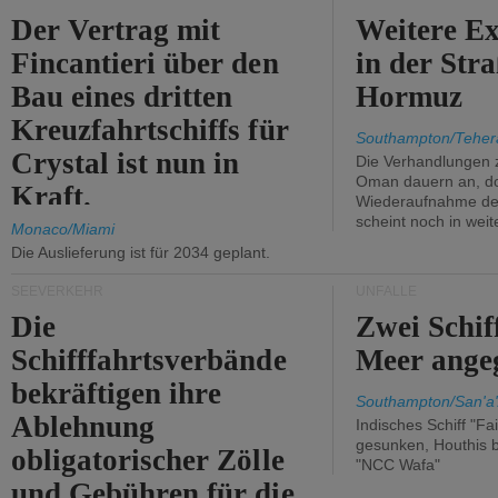
Der Vertrag mit
Weitere Ex
Fincantieri über den
in der Str
Bau eines dritten
Hormuz
Kreuzfahrtschiffs für
Southampton/Teher
Crystal ist nun in
Die Verhandlungen 
Oman dauern an, d
Kraft.
Wiederaufnahme des 
scheint noch in weit
Monaco/Miami
Die Auslieferung ist für 2034 geplant.
SEEVERKEHR
UNFÄLLE
Die
Zwei Schif
Schifffahrtsverbände
Meer angeg
bekräftigen ihre
Southampton/San'a'
Ablehnung
Indisches Schiff "Fa
gesunken, Houthis b
obligatorischer Zölle
"NCC Wafa"
und Gebühren für die