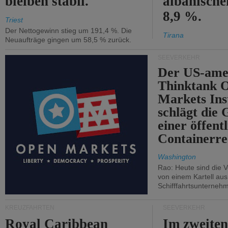
bleiben stabil.
albanisch
8,9 %.
Triest
Der Nettogewinn stieg um 191,4 %. Die
Tirana
Neuaufträge gingen um 58,5 % zurück.
SEEVERKEHR
Der US-ame
Thinktank 
Markets Ins
schlägt die
einer öffent
Containerre
Washington
Rao: Heute sind die V
von einem Kartell au
Schifffahrtsunterneh
KREUZFAHRTEN
SEEVERKEHR
Royal Caribbean
Im zweiten