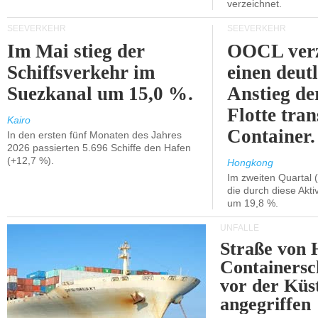
verzeichnet.
SEEVERKEHR
SEEVERKEHR
Im Mai stieg der
OOCL verz
Schiffsverkehr im
einen deut
Suezkanal um 15,0 %.
Anstieg de
Flotte tran
Kairo
Container.
In den ersten fünf Monaten des Jahres
2026 passierten 5.696 Schiffe den Hafen
(+12,7 %).
Hongkong
Im zweiten Quartal (
die durch diese Akti
um 19,8 %.
UNFÄLLE
Straße von 
Containersc
vor der Kü
angegriffen