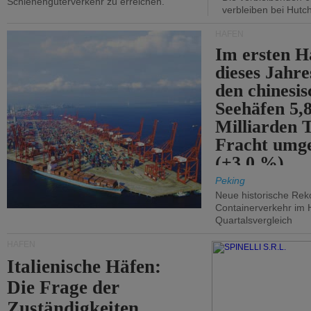
Schienengüterverkehr zu erreichen.
verbleiben bei Hutch
HÄFEN
Im ersten H
dieses Jahr
den chinesi
Seehäfen 5,
Milliarden 
Fracht umg
(+3,0 %).
Peking
Neue historische Rek
Containerverkehr im 
Quartalsvergleich
HÄFEN
Italienische Häfen:
Die Frage der
Zuständigkeiten