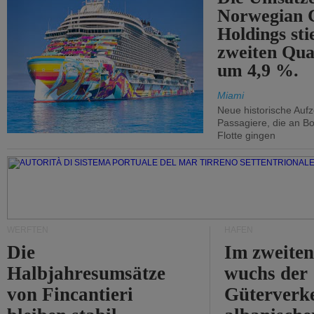
Norwegian C
Holdings sti
zweiten Qua
um 4,9 %.
Miami
Neue historische Auf
Passagiere, die an Bo
Flotte gingen
WERFTEN
HÄFEN
Die
Im zweiten
Halbjahresumsätze
wuchs der
von Fincantieri
Güterverke