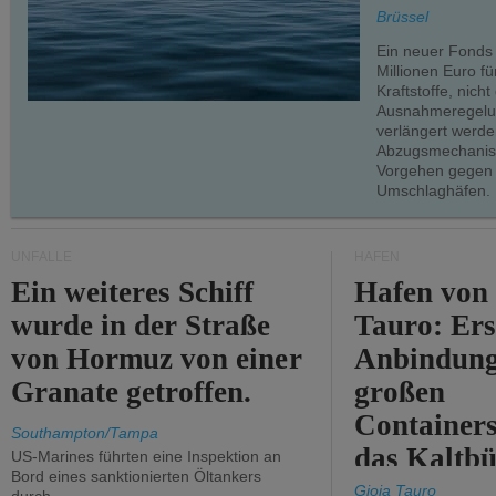
teilweise.
Brüssel
Ein neuer Fonds
Millionen Euro f
Kraftstoffe, nich
Ausnahmeregelun
verlängert werde
Abzugsmechanism
Vorgehen gegen
Umschlaghäfen.
UNFÄLLE
HÄFEN
Ein weiteres Schiff
Hafen von
wurde in der Straße
Tauro: Ers
von Hormuz von einer
Anbindung
Granate getroffen.
großen
Containers
Southampton/Tampa
das Kaltbü
US-Marines führten eine Inspektion an
Bord eines sanktionierten Öltankers
Gioia Tauro