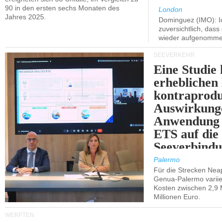
90 in den ersten sechs Monaten des
London
Jahres 2025.
Dominguez (IMO): Ic
zuversichtlich, das
wieder aufgenomme
SEEVERKEHR
Eine Studie 
erheblichen
kontraprodu
Auswirkung
Anwendung 
ETS auf die
Seeverbindu
Westsizilien
Palermo
Für die Strecken Nea
Genua-Palermo variier
Kosten zwischen 2,9 
Millionen Euro.
WERFTEN