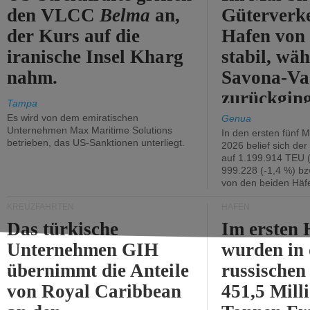
den VLCC
Belma
an,
Güterverk
der Kurs auf die
Hafen von
iranische Insel Kharg
stabil, wäh
nahm.
Savona-Va
zurückging
Tampa
Es wird von dem emiratischen
Genua
Unternehmen Max Maritime Solutions
In den ersten fünf 
betrieben, das US-Sanktionen unterliegt.
2026 belief sich de
auf 1.199.914 TEU 
999.228 (-1,4 %) bz
von den beiden Häfe
KREUZFAHRTEN
HÄFEN
Das türkische
Im ersten 
Unternehmen GIH
wurden in
übernimmt die Anteile
russischen
von Royal Caribbean
451,5 Mill