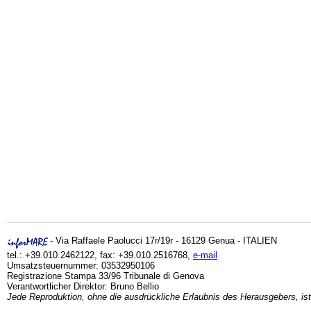
- Via Raffaele Paolucci 17r/19r - 16129 Genua - ITALIEN
tel.: +39.010.2462122, fax: +39.010.2516768,
e-mail
Umsatzsteuernummer: 03532950106
Registrazione Stampa 33/96 Tribunale di Genova
Verantwortlicher Direktor: Bruno Bellio
Jede Reproduktion, ohne die ausdrückliche Erlaubnis des Herausgebers, ist