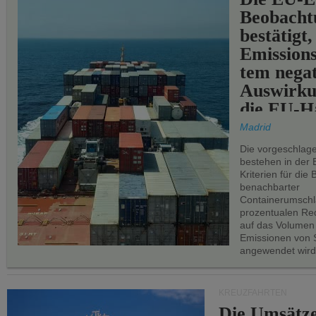
Beobachtu
bestätigt,
Emissions
tem negat
Auswirku
die EU-Hä
Madrid
Die vorgeschlag
bestehen in der 
Kriterien für di
benachbarter
Containerumschl
prozentualen Red
auf das Volumen
Emissionen von S
angewendet wird
KREUZFAHRTEN
Die Umsätze