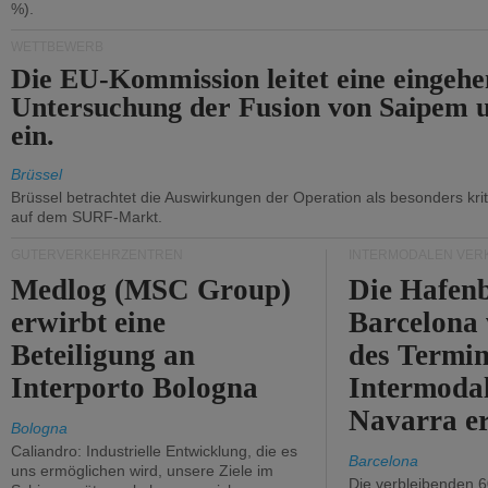
%).
WETTBEWERB
Die EU-Kommission leitet eine eingeh
Untersuchung der Fusion von Saipem 
ein.
Brüssel
Brüssel betrachtet die Auswirkungen der Operation als besonders kri
auf dem SURF-Markt.
GÜTERVERKEHRZENTREN
INTERMODALEN VER
Medlog (MSC Group)
Die Hafen
erwirbt eine
Barcelona
Beteiligung an
des Termin
Interporto Bologna
Intermodal
Navarra e
Bologna
Caliandro: Industrielle Entwicklung, die es
Barcelona
uns ermöglichen wird, unsere Ziele im
Die verbleibenden 6