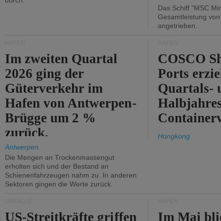
durch.
Das Schiff "MSC Mir
Gesamtleistung vo
angetrieben.
HÄFEN
HÄFEN
Im zweiten Quartal
COSCO Sh
2026 ging der
Ports erzie
Güterverkehr im
Quartals- 
Hafen von Antwerpen-
Halbjahre
Brügge um 2 %
Container
zurück.
Hongkong
Antwerpen
Die Mengen an Trockenmassengut
erholten sich und der Bestand an
Schienenfahrzeugen nahm zu. In anderen
Sektoren gingen die Werte zurück.
UNFÄLLE
HÄFEN
US-Streitkräfte griffen
Im Mai bli