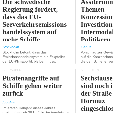
Die schwedische
Assitermin
Regierung fordert,
Themen
dass das EU-
Konzessio
Seeverkehrsemissions
Investitio
handelssystem auf
Intermodal
mehr Schiffe
Politikern
ausgeweitet wird.
näherbring
Stockholm
Genua
Stockholm betont, dass das
Vorschlag zur Gewä
Emissionshandelssystem ein Eckpfeiler
auf die Konzessions
der EU-Klimapolitik bleiben muss.
die den Schienenve
SEERÄUBEREI
SEELEUTEN
Piratenangriffe auf
Sechstause
Schiffe gehen weiter
sind noch 
zurück
der Straße
Hormuz
London
eingeschlo
Im ersten Halbjahr dieses Jahres
ereigneten sich 38 Unfälle, im Vergleich zu