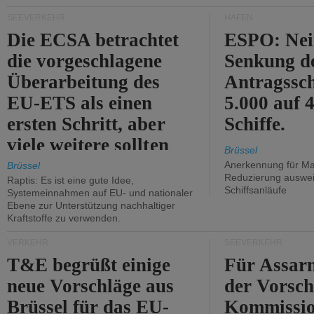
Kritik.
SEEVERKEHR
HÄFEN
Die ECSA betrachtet
ESPO: Nei
die vorgeschlagene
Senkung d
Überarbeitung des
Antragssc
EU-ETS als einen
5.000 auf
ersten Schritt, aber
Schiffe.
viele weitere sollten
Brüssel
folgen.
Anerkennung für M
Brüssel
Reduzierung auswe
Raptis: Es ist eine gute Idee,
Schiffsanläufe
Systemeinnahmen auf EU- und nationaler
Ebene zur Unterstützung nachhaltiger
Kraftstoffe zu verwenden.
VERKEHR
SEEVERKEHR
T&E begrüßt einige
Für Assarm
neue Vorschläge aus
der Vorsch
Brüssel für das EU-
Kommissi