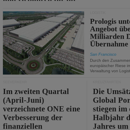
Durchfahrt der Straße
LOGISTIK
von Hormuz.
Prologis unt
Angebot übe
Milliarden 
Übernahme 
San Francisco
Durch den Zusammens
europäischer Riese i
Verwaltung von Logist
SEEVERKEHR
KREUZFAHRTEN
Im zweiten Quartal
Die Umsät
(April-Juni)
Global Por
verzeichnete ONE eine
stiegen im 
Verbesserung der
Halbjahr d
finanziellen
Jahres um