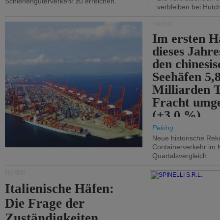
Schienengüterverkehr zu erreichen.
verbleiben bei Hutch
HÄFEN
Im ersten H
dieses Jahr
den chinesi
Seehäfen 5,
Milliarden 
Fracht umg
(+3,0 %).
Peking
Neue historische Rek
Containerverkehr im 
Quartalsvergleich
HÄFEN
Italienische Häfen:
Die Frage der
Zuständigkeiten