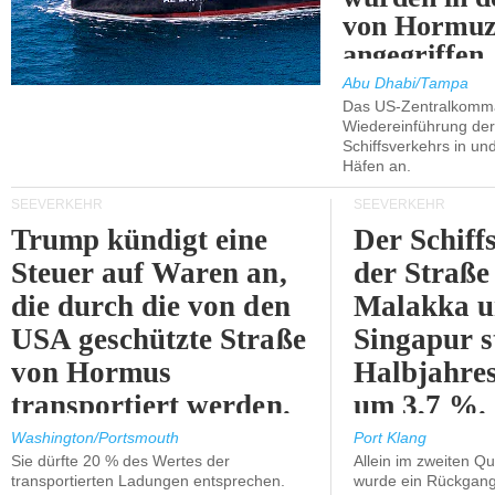
von Hormu
angegriffen.
Abu Dhabi/Tampa
Das US-Zentralkomma
Wiedereinführung der
Schiffsverkehrs in un
Häfen an.
SEEVERKEHR
SEEVERKEHR
Trump kündigt eine
Der Schiff
Steuer auf Waren an,
der Straße
die durch die von den
Malakka 
USA geschützte Straße
Singapur s
von Hormus
Halbjahres
transportiert werden.
um 3,7 %.
Washington/Portsmouth
Port Klang
Sie dürfte 20 % des Wertes der
Allein im zweiten Qu
transportierten Ladungen entsprechen.
wurde ein Rückgang