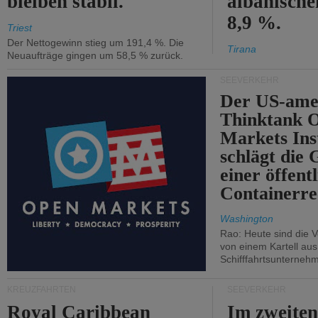
bleiben stabil.
albanisch
8,9 %.
Triest
Der Nettogewinn stieg um 191,4 %. Die
Tirana
Neuaufträge gingen um 58,5 % zurück.
SEEVERKEHR
Der US-ame
Thinktank 
Markets Ins
schlägt die
einer öffent
Containerre
Washington
Rao: Heute sind die V
von einem Kartell au
Schifffahrtsunterneh
KREUZFAHRTEN
SEEVERKEHR
Royal Caribbean
Im zweiten