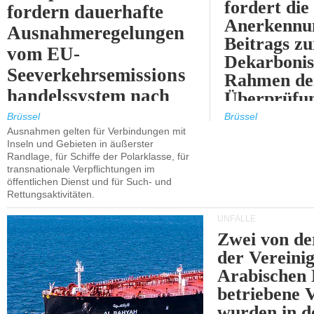
fordert die
fordern dauerhafte
Anerkennun
Ausnahmeregelungen
Beitrags zu
vom EU-
Dekarbonis
Seeverkehrsemissions
Rahmen de
handelssystem nach
Überprüfun
2030.
ETS.
Brüssel
Brüssel
Ausnahmen gelten für Verbindungen mit
Inseln und Gebieten in äußerster
Randlage, für Schiffe der Polarklasse, für
transnationale Verpflichtungen im
öffentlichen Dienst und für Such- und
Rettungsaktivitäten.
UNFÄLLE
Zwei von 
der Vereini
Arabischen
betriebene
wurden in d