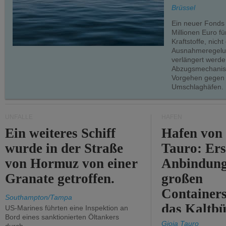
teilweise.
Brüssel
Ein neuer Fonds
Millionen Euro f
Kraftstoffe, nich
Ausnahmeregelun
verlängert werde
Abzugsmechanism
Vorgehen gegen
Umschlaghäfen.
UNFÄLLE
HÄFEN
Ein weiteres Schiff
Hafen von
wurde in der Straße
Tauro: Ers
von Hormuz von einer
Anbindung
Granate getroffen.
großen
Containers
Southampton/Tampa
das Kaltbü
US-Marines führten eine Inspektion an
Bord eines sanktionierten Öltankers
Gioia Tauro