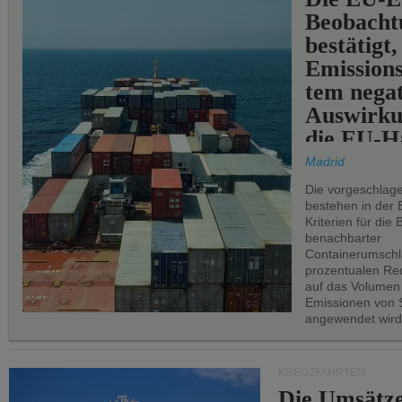
Beobachtu
bestätigt,
Emissions
tem negat
Auswirku
die EU-Hä
Madrid
Die vorgeschlag
bestehen in der 
Kriterien für di
benachbarter
Containerumschl
prozentualen Red
auf das Volumen
Emissionen von S
angewendet wird
KREUZFAHRTEN
Die Umsätze