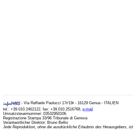
- Via Raffaele Paolucci 17r/19r - 16129 Genua - ITALIEN
tel.: +39.010.2462122, fax: +39.010.2516768,
e-mail
Umsatzsteuernummer: 03532950106
Registrazione Stampa 33/96 Tribunale di Genova
Verantwortlicher Direktor: Bruno Bellio
Jede Reproduktion, ohne die ausdrückliche Erlaubnis des Herausgebers, ist