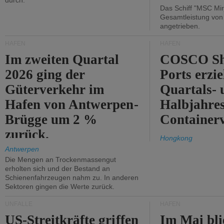
durch.
Das Schiff "MSC Mir
Gesamtleistung vo
angetrieben.
HÄFEN
HÄFEN
Im zweiten Quartal
COSCO Sh
2026 ging der
Ports erzie
Güterverkehr im
Quartals- 
Hafen von Antwerpen-
Halbjahre
Brügge um 2 %
Container
zurück.
Hongkong
Antwerpen
Die Mengen an Trockenmassengut
erholten sich und der Bestand an
Schienenfahrzeugen nahm zu. In anderen
Sektoren gingen die Werte zurück.
UNFÄLLE
HÄFEN
US-Streitkräfte griffen
Im Mai bli