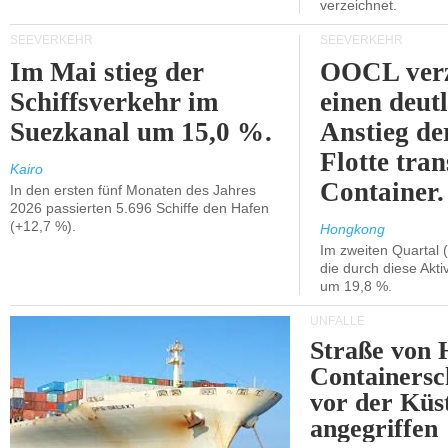
verzeichnet.
SEEVERKEHR
SEEVERKEHR
Im Mai stieg der
OOCL verz
Schiffsverkehr im
einen deut
Suezkanal um 15,0 %.
Anstieg de
Flotte tran
Kairo
Container.
In den ersten fünf Monaten des Jahres
2026 passierten 5.696 Schiffe den Hafen
(+12,7 %).
Hongkong
Im zweiten Quartal (
die durch diese Akti
um 19,8 %.
UNFÄLLE
Straße von 
Containersc
vor der Kü
angegriffen