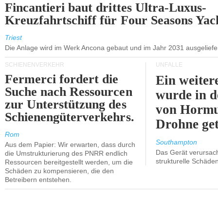
Fincantieri baut drittes Ultra-Luxus-
Kreuzfahrtschiff für Four Seasons Yac
Triest
Die Anlage wird im Werk Ancona gebaut und im Jahr 2031 ausgeliefer
SCHIENENVERKEHR
UNFÄLLE
Fermerci fordert die
Ein weiter
Suche nach Ressourcen
wurde in d
zur Unterstützung des
von Hormu
Schienengüterverkehrs.
Drohne get
Rom
Southampton
Aus dem Papier: Wir erwarten, dass durch
Das Gerät verursach
die Umstrukturierung des PNRR endlich
strukturelle Schäden
Ressourcen bereitgestellt werden, um die
Schäden zu kompensieren, die den
Betreibern entstehen.