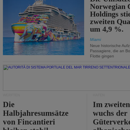
Norwegian C
Holdings sti
zweiten Qua
um 4,9 %.
Miami
Neue historische Auf
Passagiere, die an Bo
Flotte gingen
WERFTEN
HÄFEN
Die
Im zweiten
Halbjahresumsätze
wuchs der
von Fincantieri
Güterverke