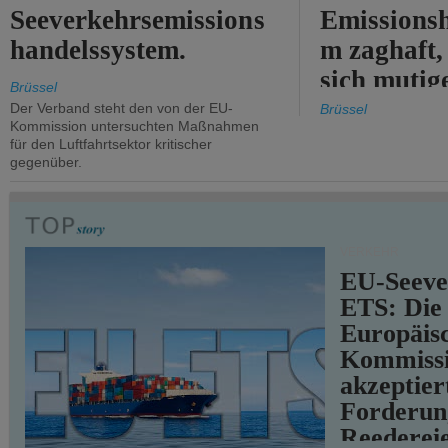
Seeverkehrsemissions
Emissionsh
handelssystem.
m zaghaft, 
sich mutig
Brüssel
Maßnahmen
Der Verband steht den von der EU-
Brüssel
Kommission untersuchten Maßnahmen
für den Luftfahrtsektor kritischer
gegenüber.
VERKEHR
EU-Seeve
ETS: Die
Europäis
Kommiss
akzeptier
Forderun
Reederei