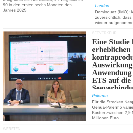
90 in den ersten sechs Monaten des
London
Jahres 2025.
Dominguez (IMO): Ic
zuversichtlich, das
wieder aufgenomme
SEEVERKEHR
Eine Studie 
erheblichen
kontraprodu
Auswirkung
Anwendung 
ETS auf die
Seeverbindu
Westsizilien
Palermo
Für die Strecken Nea
Genua-Palermo variier
Kosten zwischen 2,9 
Millionen Euro.
WERFTEN