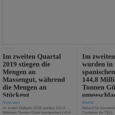
HÄFEN
HÄFEN
Im zweiten Quartal
Im zweiten
2019 stiegen die
wurden in
Mengen an
spanische
Massengut, während
144,8 Mill
die Mengen an
Tonnen Gü
Stückgut
umgeschla
zurückgingen.
%).
Rotterdam
Madrid
Im ersten Halbjahr 2026 wurden 212,0
Rekord für konventi
Millionen Tonnen Güter transportiert (+0,4
Container (in TEU)