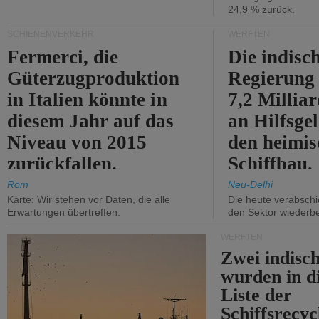
24,9 % zurück.
SCHIENENVERKEHR
WERFTEN
Fermerci, die
Die indisc
Güterzugproduktion
Regierung
in Italien könnte in
7,2 Millia
diesem Jahr auf das
an Hilfsge
Niveau von 2015
den heimi
zurückfallen.
Schiffbau.
Rom
Neu-Delhi
Karte: Wir stehen vor Daten, die alle
Die heute verabschie
Erwartungen übertreffen.
den Sektor wiederb
WERFTEN
Zwei indisc
wurden in d
Liste der
Schiffsrecyc