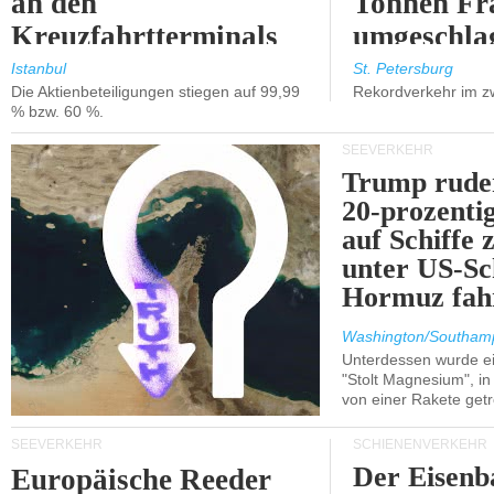
an den
Tonnen Fr
Kreuzfahrtterminals
umgeschla
in Kusadasi und
%).
Istanbul
St. Petersburg
Die Aktienbeteiligungen stiegen auf 99,99
Rekordverkehr im z
Lissabon.
% bzw. 60 %.
SEEVERKEHR
Trump ruder
20-prozenti
auf Schiffe 
unter US-Sc
Hormuz fah
Washington/Southam
Unterdessen wurde ein
"Stolt Magnesium", i
von einer Rakete getr
SEEVERKEHR
SCHIENENVERKEHR
Der Eisenb
Europäische Reeder