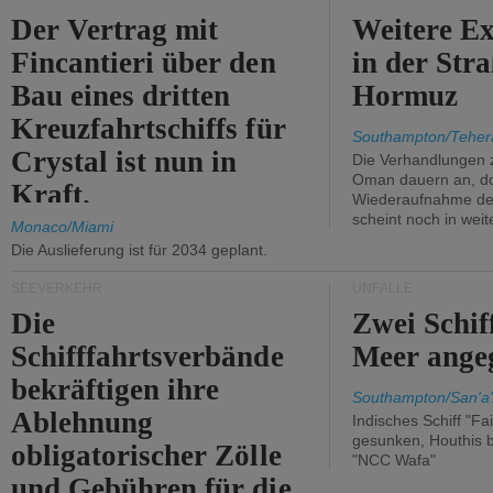
Der Vertrag mit
Weitere Ex
Fincantieri über den
in der Str
Bau eines dritten
Hormuz
Kreuzfahrtschiffs für
Southampton/Teher
Crystal ist nun in
Die Verhandlungen 
Oman dauern an, d
Kraft.
Wiederaufnahme des 
scheint noch in weit
Monaco/Miami
Die Auslieferung ist für 2034 geplant.
SEEVERKEHR
UNFÄLLE
Die
Zwei Schif
Schifffahrtsverbände
Meer angeg
bekräftigen ihre
Southampton/San'a'
Ablehnung
Indisches Schiff "Fa
gesunken, Houthis b
obligatorischer Zölle
"NCC Wafa"
und Gebühren für die