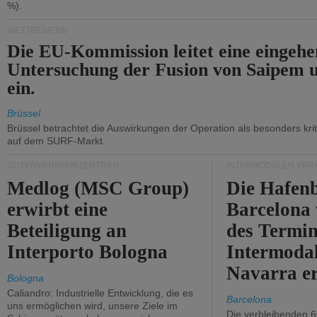
%).
WETTBEWERB
Die EU-Kommission leitet eine eingeh
Untersuchung der Fusion von Saipem 
ein.
Brüssel
Brüssel betrachtet die Auswirkungen der Operation als besonders kri
auf dem SURF-Markt.
GÜTERVERKEHRZENTREN
INTERMODALEN VER
Medlog (MSC Group)
Die Hafen
erwirbt eine
Barcelona
Beteiligung an
des Termin
Interporto Bologna
Intermodal
Navarra e
Bologna
Caliandro: Industrielle Entwicklung, die es
Barcelona
uns ermöglichen wird, unsere Ziele im
Die verbleibenden 6