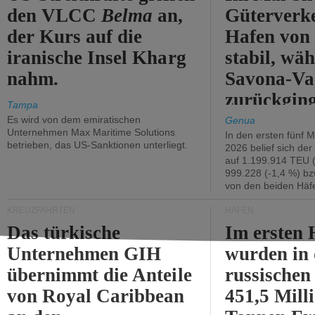
den VLCC
Belma
an,
Güterverk
der Kurs auf die
Hafen von
iranische Insel Kharg
stabil, wäh
nahm.
Savona-Va
zurückging
Tampa
Es wird von dem emiratischen
Genua
Unternehmen Max Maritime Solutions
In den ersten fünf 
betrieben, das US-Sanktionen unterliegt.
2026 belief sich de
auf 1.199.914 TEU 
999.228 (-1,4 %) bz
von den beiden Häfe
KREUZFAHRTEN
HÄFEN
Das türkische
Im ersten 
Unternehmen GIH
wurden in
übernimmt die Anteile
russischen
von Royal Caribbean
451,5 Mill