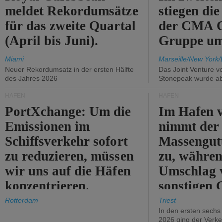
meldet Rekordumsätze
stiegen di
für das zweite Quartal
der CMA
(April bis Juni).
Gruppe um
Miami
Marseille/New York/
Neuer Rekordumsatz in der ersten Hälfte
Das Joint Venture v
des Jahres 2026
Stonepeak wurde a
HÄFEN
HÄFEN
PortXchange: Um die
Im Hafen v
Emissionen im
nimmt der
Schiffsverkehr sofort
Massengut
zu reduzieren, müssen
zu, währen
wir uns auf die Häfen
Umschlag 
konzentrieren.
sonstigen 
abnimmt.
Rotterdam
Triest
In den ersten sech
2026 ging der Verk