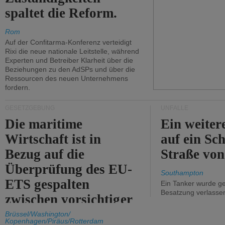
spaltet die Reform.
Rom
Auf der Confitarma-Konferenz verteidigt
Rixi die neue nationale Leitstelle, während
Experten und Betreiber Klarheit über die
Beziehungen zu den AdSPs und über die
Ressourcen des neuen Unternehmens
fordern.
GESETZGEBUNG
UNFÄLLE
Die maritime
Ein weiter
Wirtschaft ist in
auf ein Sch
Bezug auf die
Straße vo
Überprüfung des EU-
Southampton
ETS gespalten
Ein Tanker wurde ge
Besatzung verlasse
zwischen vorsichtiger
Unterstützung und
Brüssel/Washington/
Kopenhagen/Piräus/Rotterdam