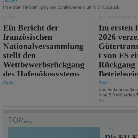
Ankara
Im ersten Halbjahr ging der Schiffsverkehr um 0,5 % zurück.
HÄFEN
SCHIENENVERKEHR
Ein Bericht der
Im ersten 
französischen
2026 verze
Nationalversammlung
Gütertran
stellt den
t von FS e
Wettbewerbsrückgang
Rückgang 
des Hafenökosystems
Betriebse
des Staates fest.
um 2,7 %.
Paris
Rom
Das Verkehrsaufkom
rund 8,8 Milliarden 
%).
HÄFEN
Die EU-E