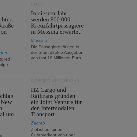
HÄFEN
In diesem Jahr
chter
werden 800.000
Straße
Kreuzfahrtpassagiere
von
in Messina erwartet.
Messina
Die Passagiere tätigen in
der Stadt direkte Ausgaben
ndon
von fast 16 Millionen Euro.
glied
folge
INTERMODALEN VERKEHR
HZ Cargo und
chlag
Railtrans gründen
n New
ein Joint Venture für
m
den intermodalen
tal um
Transport
Zagreb
Ziel ist es, einen
Güterverkehr von über
hs