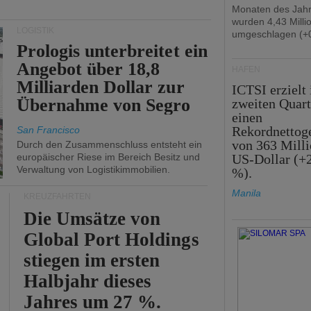
Monaten des Jah
wurden 4,43 Mill
LOGISTIK
umgeschlagen (+0
Prologis unterbreitet ein
Angebot über 18,8
HÄFEN
Milliarden Dollar zur
ICTSI erzielt
Übernahme von Segro
zweiten Quart
einen
Rekordnettog
San Francisco
von 363 Mill
Durch den Zusammenschluss entsteht ein
europäischer Riese im Bereich Besitz und
US-Dollar (+
Verwaltung von Logistikimmobilien.
%).
Manila
KREUZFAHRTEN
Die Umsätze von
Global Port Holdings
stiegen im ersten
Halbjahr dieses
Jahres um 27 %.