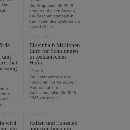
 der
Die Prognosen für 2028
igt.
deuten auf einen Anstieg
der Beschäftigtenzahl in
den Häfen des Systems um
etwa 150 hin.
AUSBILDUNG
örde
Eineinhalb Millionen
Euro für Schulungen
n und
in toskanischen
res hat
Häfen
passung
Livorno
Die Hafenbehörde des
nördlichen Tyrrhenischen
Meeres hat ihren
öhere
Ausbildungsplan für 2026-
öhere
2028 vorgestellt.
e von
o.
ERKEHR
VERKEHR
ia wird
Italien und Tunesien
en Jahr
unterzeichnen ein