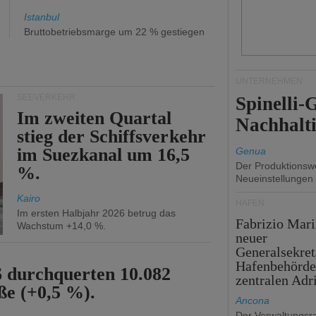
Istanbul
Bruttobetriebsmarge um 22 % gestiegen
UNTERNEHMEN
SEEVERKEHR
Spinelli
Im zweiten Quartal
Nachhalti
stieg der Schiffsverkehr
im Suezkanal um 16,5
Genua
Der Produktionswe
%.
Neueinstellungen
Kairo
HÄFEN
Im ersten Halbjahr 2026 betrug das
Fabrizio Mari
Wachstum +14,0 %.
neuer
Generalsekret
Hafenbehörde
6 durchquerten 10.082
zentralen Adr
ße (+0,5 %).
Ancona
Der Verwaltungsra