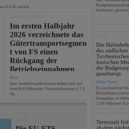
Budgetanpassung
 um 0,5 % zurück.
Institution genehm
SCHIENENVERKEHR
Im ersten Halbjahr
2026 verzeichnete das
HÄFEN
Gütertransportsegmen
Die Hafenbeh
des südlichen
t von FS einen
Tyrrhenische
Rückgang der
Ionischen Mee
die Budgetan
Betriebseinnahmen
genehmigt.
um 2,7 %.
Rom
Gioia Tauro
Das Verkehrsaufkommen belief sich auf
Es verzeichnet h
rund 8,8 Milliarden Tonnenkilometer (-7,3
Einnahmen und h
%).
Ausgaben in Höh
1,69 Millionen Eur
INTERMODALEN V
HÄFEN
Terminali Ital
Die EU-ETS-
ab dem nächst