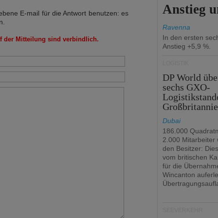
Anstieg 
bene E-mail für die Antwort benutzen: es
n.
Ravenna
In den ersten se
 der Mitteilung sind verbindlich.
Anstieg +5,9 %.
LOGISTIK
DP World üb
sechs GXO-
Logistikstand
Großbritanni
Dubai
186.000 Quadrat
2.000 Mitarbeiter
den Besitzer: Dies 
vom britischen Ka
für die Übernahm
Wincanton auferl
Übertragungsaufl
SEEVERKEHR