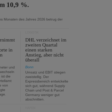
um 10,9 %.
chs Monaten des Jahres 2026 betrug der
LOGISTIK
ernimmt
DHL verzeichnet im
zweiten Quartal
orte in
einen starken
en
Anstieg, aber nicht
überall
Bonn
meter und
 wechseln
Umsatz und EBIT stiegen
ist die
zweistellig. Der
rtellamt
Expressbereich entwickelte
e von
sich gut, während Supply
egte
Chain und Post & Parcel
age.
Germany weniger gut
abschnitten.
HÄFEN