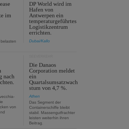
Lease
DP World wird im
Hafen von
ze im
Antwerpen ein
temperaturgeführtes
Logistikzentrum
errichten.
Dubai/Kallo
 belasten
SEEVERKEHR
m
Die Danaos
n
Corporation meldet
g nach
ein
ichten.
Quartalsumsatzwach
stum von 4,7 %.
Athen
avecchia-
ie
Das Segment der
cken von
Containerschiffe bleibt
und
stabil. Massengutfrachter
leisten weiterhin ihren
Beitrag.