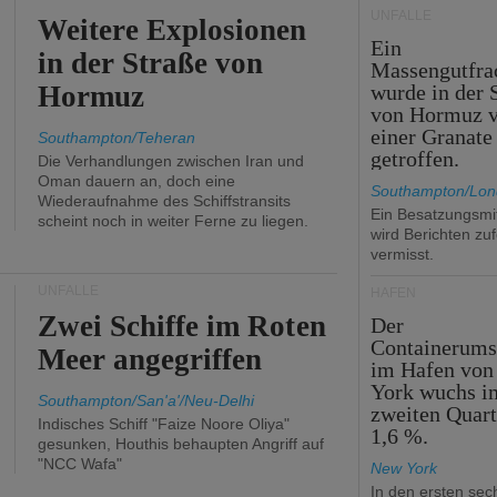
UNFÄLLE
Weitere Explosionen
Ein
in der Straße von
Massengutfra
Hormuz
wurde in der 
von Hormuz 
einer Granate
Southampton/Teheran
getroffen.
Die Verhandlungen zwischen Iran und
Oman dauern an, doch eine
Southampton/Lo
Wiederaufnahme des Schiffstransits
Ein Besatzungsmit
scheint noch in weiter Ferne zu liegen.
wird Berichten zu
vermisst.
UNFÄLLE
HÄFEN
Zwei Schiffe im Roten
Der
Containerums
Meer angegriffen
im Hafen vo
York wuchs i
Southampton/San'a'/Neu-Delhi
zweiten Quar
Indisches Schiff "Faize Noore Oliya"
1,6 %.
gesunken, Houthis behaupten Angriff auf
"NCC Wafa"
New York
In den ersten sec