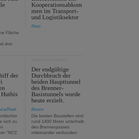
le
Kooperationsabkom
e
men im Transport-
und Logistiksektor
Rom
ine Fläche
d drei
INFRASTRUKTUREN
Der endgültige
hiff der
Durchbruch der
i
beiden Haupttunnel
en
des Brenner-
 Huthis
Basistunnels wurde
heute erzielt.
a'a/Riad
Bozen
nitischer
Die beiden Baustellen sind
e sich zu
rund 1400 Meter unterhalb
en
des Brennerpasses
ker "NCC
miteinander verbunden.