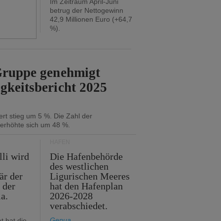
Im Zeitraum April-Juni
betrug der Nettogewinn
42,9 Millionen Euro (+64,7
%).
-Gruppe genehmigt
gkeitsbericht 2025
rt stieg um 5 %. Die Zahl der
 erhöhte sich um 48 %.
HÄFEN
lli wird
Die Hafenbehörde
des westlichen
är der
Ligurischen Meeres
 der
hat den Hafenplan
ia.
2026-2028
verabschiedet.
Genua
t hat die