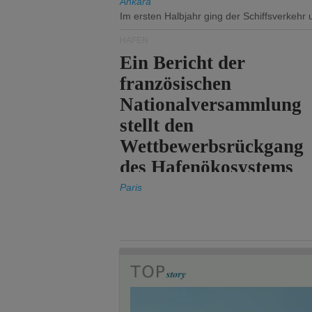
Ankara
Im ersten Halbjahr ging der Schiffsverkehr
HÄFEN
Ein Bericht der
französischen
Nationalversammlung
stellt den
Wettbewerbsrückgang
des Hafenökosystems
des Staates fest.
Paris