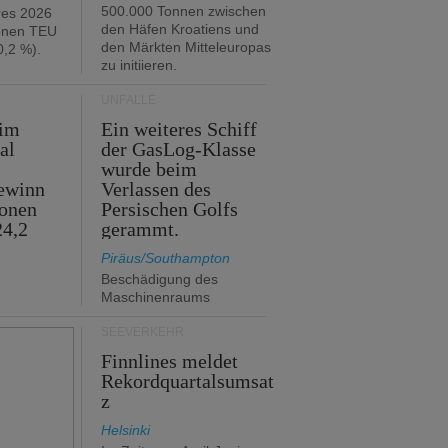
500.000 Tonnen zwischen
res 2026
den Häfen Kroatiens und
ionen TEU
den Märkten Mitteleuropas
,2 %).
zu initiieren.
UNFÄLLE
 im
Ein weiteres Schiff
al
der GasLog-Klasse
wurde beim
ewinn
Verlassen des
ionen
Persischen Golfs
24,2
gerammt.
Piräus/Southampton
Beschädigung des
Maschinenraums
SEEVERKEHR
Finnlines meldet
Rekordquartalsumsat
z
Helsinki