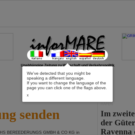
Unabhängige Zeitung zu Wirtschaft und Verkehrspolitik
We've detected that you might be
speaking a different language.
If you want to change the language of the
page you can click one of the flags above.
x
HÄFEN
ung senden
Im zweite
der Güte
Ravenna e
HS BEREEDERUNGS GMBH & CO KG
in