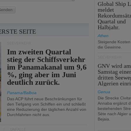
Global Ship 
meldet
Senden
Rekordumsät
Quartal und
Halbjahr.
ERSTE SEITE
Athen
Steigende Kosten
SEEVERKEHR
die Gewinne.
Im zweiten Quartal
stieg der Schiffsverkehr
SEEVERKEHR
GNV wird a
im Panamakanal um 9,6
Samstag eine
%, ging aber im Juni
dritten Seewe
deutlich zurück.
Algerien einr
Genua
Panama/Balboa
Die Strecke Civit
Das ACP führt neue Beschränkungen für
Annaba ergänzt d
den Tiefgang von Schiffen ein und schließt
bestehenden Stre
eine Reduzierung der täglichen Anzahl von
Sète nach Algier 
Durchfahrten nicht aus.
Bejaia.
UNFÄLLE